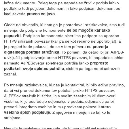
lažne dokumente. Poleg tega pa napadalec žrtvi v podpis lahko
podtakne tudi poljuben dokument in tako podpisan dokument bo
imel seveda
.
pravno veljavo
Glede na obvestilo, ki nam ga je posredoval raziskovalec, smo tudi
mnenja, da podpisne komponente
ne bo mogoče kar tako
. Podpisna komponenta sicer ima podporo za uporabo
popraviti
HTTPS šifriranih povezav (kar pa se kot rečeno ne uporablja!), a
je pregled kode pokazal, da se v tem primeru
ne preverja
. To pomeni, da četudi bi pri AJPES-
digitalnega potrdila strežnika
u vključili podpisovanje preko HTTPS povezav, bi napadalec lahko
namesto AJPESovega spletnega potrdila lahko
preprosto
, sistem pa tega ne bi ustrezno
podtaknil svoje spletno potrdilo
zaznal.
Po mnenju raziskovalca, ki nas je kontaktiral, bi bilo edino pravilno,
da bi vsi prenosi dokumentov potekali preko HTTPS povezav,
AJPESov strežnik bi šifriral in s svojim zasebnim ključem overil
vsebino, ki jo posreduje odjemalcu v podpis, odjemalec pa bi
preveril integriteto vsebine in mu predvsem pokazal
katero
. Z njegovim mnenjem se lahko le
vsebino sploh podpisuje
strinjamo.
Nadalje je raziskovalec mnenja, da bi morali biti vsi protokoli in