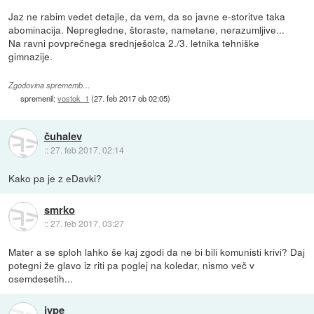
Jaz ne rabim vedet detajle, da vem, da so javne e-storitve taka
abominacija. Nepregledne, štoraste, nametane, nerazumljive...
Na ravni povprečnega srednješolca 2./3. letnika tehniške
gimnazije.
Zgodovina sprememb…
spremenil:
vostok_1
(
27. feb 2017 ob 02:05
)
čuhalev
::
27. feb 2017, 02:14
Kako pa je z eDavki?
smrko
::
27. feb 2017, 03:27
Mater a se sploh lahko še kaj zgodi da ne bi bili komunisti krivi? Daj
potegni že glavo iz riti pa poglej na koledar, nismo več v
osemdesetih...
jype