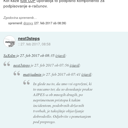
Kot kaže
tudi UJP
uporablja to podpisno komponento za
podpisovanje e-računov.
Zgodovina sprememb…
spremenil:
dronyx
(
27. feb 2017 ob 08:39
)
next3steps
::
27. feb 2017, 08:58
SaXsIm
je
27. feb 2017 ob 08:35
izjavil
:
next3steps
je
27. feb 2017 ob 07:56
izjavil
:
matijadmin
je
27. feb 2017 ob 07:41
izjavil
:
In glede na to, da smo vsi ogroženi, ki
to nucamo ter, da so dosedanje prakse
AJPES-a ob mnogih drugih, po
neprimernem pristopu k takim
incidentom, podobvnih državnih
tvorbah, je takojšnje objavljanje
dobrodošlo. Odjebvite s pometanjem
pod preprogo.