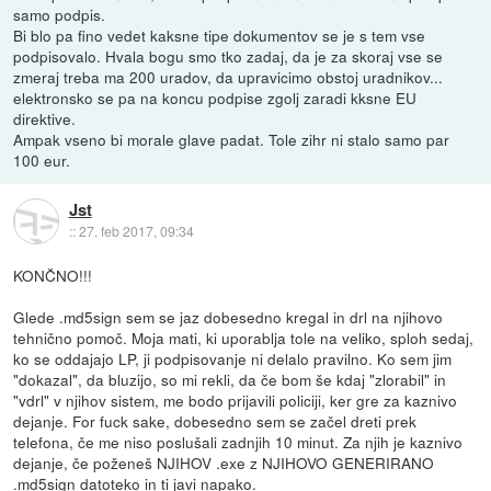
samo podpis.
Bi blo pa fino vedet kaksne tipe dokumentov se je s tem vse
podpisovalo. Hvala bogu smo tko zadaj, da je za skoraj vse se
zmeraj treba ma 200 uradov, da upravicimo obstoj uradnikov...
elektronsko se pa na koncu podpise zgolj zaradi kksne EU
direktive.
Ampak vseno bi morale glave padat. Tole zihr ni stalo samo par
100 eur.
Jst
::
27. feb 2017, 09:34
KONČNO!!!
Glede .md5sign sem se jaz dobesedno kregal in drl na njihovo
tehnično pomoč. Moja mati, ki uporablja tole na veliko, sploh sedaj,
ko se oddajajo LP, ji podpisovanje ni delalo pravilno. Ko sem jim
"dokazal", da bluzijo, so mi rekli, da če bom še kdaj "zlorabil" in
"vdrl" v njihov sistem, me bodo prijavili policiji, ker gre za kaznivo
dejanje. For fuck sake, dobesedno sem se začel dreti prek
telefona, če me niso poslušali zadnjih 10 minut. Za njih je kaznivo
dejanje, če poženeš NJIHOV .exe z NJIHOVO GENERIRANO
.md5sign datoteko in ti javi napako.