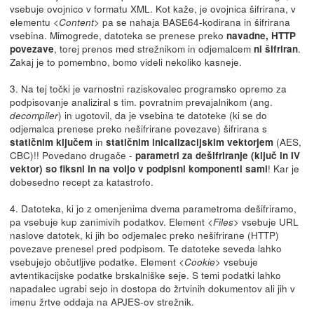
vsebuje ovojnico v formatu XML. Kot kaže, je ovojnica šifrirana, v
elementu
pa se nahaja BASE64-kodirana in šifrirana
<Content>
vsebina. Mimogrede, datoteka se prenese preko
navadne, HTTP
, torej prenos med strežnikom in odjemalcem
.
povezave
ni šifriran
Zakaj je to pomembno, bomo videli nekoliko kasneje.
3. Na tej točki je varnostni raziskovalec programsko opremo za
podpisovanje analiziral s tim. povratnim prevajalnikom (ang.
) in ugotovil, da je vsebina te datoteke (ki se do
decompiler
odjemalca prenese preko nešifrirane povezave) šifrirana s
in
(AES,
statičnim ključem
statičnim inicalizacijskim vektorjem
CBC)!! Povedano drugače -
parametri za dešifriranje (ključ in IV
! Kar je
vektor) so fiksni in na voljo v podpisni komponenti sami
dobesedno recept za katastrofo.
4. Datoteka, ki jo z omenjenima dvema parametroma dešifriramo,
pa vsebuje kup zanimivih podatkov. Element
vsebuje URL
<Files>
naslove datotek, ki jih bo odjemalec preko nešifrirane (HTTP)
povezave prenesel pred podpisom. Te datoteke seveda lahko
vsebujejo občutljive podatke. Element
vsebuje
<Cookie>
avtentikacijske podatke brskalniške seje. S temi podatki lahko
napadalec ugrabi sejo in dostopa do žrtvinih dokumentov ali jih v
imenu žrtve oddaja na APJES-ov strežnik.