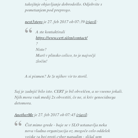
takojšnje objavljanje dobrodošlo. Odjebvite s
pometanjem pod preprogo.
next3steps
je
27. feb 2017 ob 07:39
izjavil
:
A ste kontaktirali
https://www.cert.si/en/contact/
?
Niste?
Marš v plinsko celico, to je največji
zločin!
A si pismen? Je že njihov vir to storil.
Saj je zadnjič bilo isto. CERT je bil obveščen, a so vseeno jokali.
Njih mora vsak medij 2x obvestiti, če ne, si kriv genocidnega
detomora.
AnotherMe
je
27. feb 2017 ob 07:45
izjavil
:
Čist mimo grede - baje se v SLO ustanavlja neka
nova vladna organizacija oz. mogoče celo oddelek
vojske za boj proti cyber napadim - slišal sem