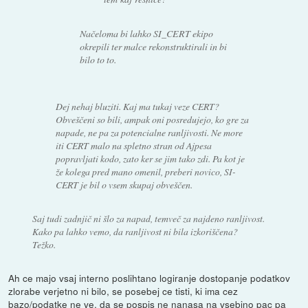
Načeloma bi lahko SI_CERT ekipo
okrepili ter malce rekonstruktirali in bi
bilo to to.
Dej nehaj bluziti. Kaj ma tukaj veze CERT?
Obveščeni so bili, ampak oni posredujejo, ko gre za
napade, ne pa za potencialne ranljivosti. Ne more
iti CERT malo na spletno stran od Ajpesa
popravljati kodo, zato ker se jim tako zdi. Pa kot je
že kolega pred mano omenil, preberi novico, SI-
CERT je bil o vsem skupaj obveščen.
Saj tudi zadnjič ni šlo za napad, temveč za najdeno ranljivost.
Kako pa lahko vemo, da ranljivost ni bila izkoriščena?
Težko.
Ah ce majo vsaj interno poslihtano logiranje dostopanje podatkov
zlorabe verjetno ni bilo, se posebej ce tisti, ki ima cez
bazo/podatke ne ve, da se pospis ne nanasa na vsebino pac pa