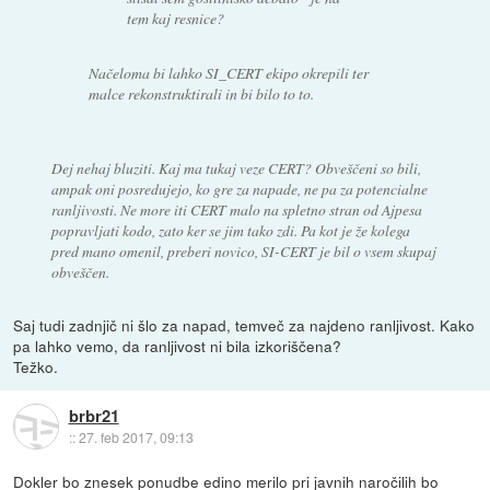
tem kaj resnice?
Načeloma bi lahko SI_CERT ekipo okrepili ter
malce rekonstruktirali in bi bilo to to.
Dej nehaj bluziti. Kaj ma tukaj veze CERT? Obveščeni so bili,
ampak oni posredujejo, ko gre za napade, ne pa za potencialne
ranljivosti. Ne more iti CERT malo na spletno stran od Ajpesa
popravljati kodo, zato ker se jim tako zdi. Pa kot je že kolega
pred mano omenil, preberi novico, SI-CERT je bil o vsem skupaj
obveščen.
Saj tudi zadnjič ni šlo za napad, temveč za najdeno ranljivost. Kako
pa lahko vemo, da ranljivost ni bila izkoriščena?
Težko.
brbr21
::
27. feb 2017, 09:13
Dokler bo znesek ponudbe edino merilo pri javnih naročilih bo