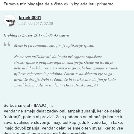
Fursova miniblagajna dela čisto ok in izgleda letu primerno.
krneki0001
::
27. feb 2017, 07:26
Highlag
je
27. feb 2017 ob 06:43
izjavil
:
Mene bi pa zanimalo kdo jim je aplikacije spisal.
Ne morem pričakovati, da imajo pri Ajpesu zaposlene
strokovnjake o podpisovanju in enkripciji. Glede na to, da je
delo dobil nekdo, verjetno preko razpisa, bi bilo zanimivo videti
njihove reference in podobno. Potem se da sklepati kje so ga
usrali še drugje. Nebi se čudil, če bi se izkazalo, da jim je kodo
spisal kakšen faliran študent. (Da se stroške zniža!)
Se boš smejal - IMAJO jih.
Vendar ne smejo delat zadev oni, ampak zunanji, ker če delajo
"notranji", potem ni provizij. Zelo podobno se obnašajo banke in
zavarovalnice v sloveniji. Imajo cel kup ljudi, ki vedo kaj in kako,
imajo dovolj znanja, vendar delat ne smejo teh stvari, ker to vse
delajo zunanji, zato da se plačujejo provizije.