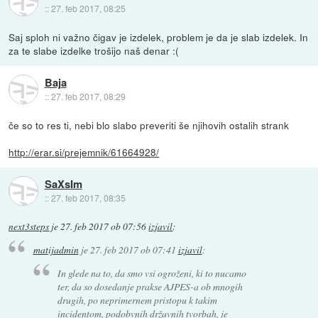
::
27. feb 2017, 08:25
Saj sploh ni važno čigav je izdelek, problem je da je slab izdelek. In
za te slabe izdelke trošijo naš denar :(
Baja
::
27. feb 2017, 08:29
če so to res ti, nebi blo slabo preveriti še njihovih ostalih strank
http://erar.si/prejemnik/61664928/
SaXsIm
::
27. feb 2017, 08:35
next3steps
je
27. feb 2017 ob 07:56
izjavil
:
matijadmin
je
27. feb 2017 ob 07:41
izjavil
:
In glede na to, da smo vsi ogroženi, ki to nucamo
ter, da so dosedanje prakse AJPES-a ob mnogih
drugih, po neprimernem pristopu k takim
incidentom, podobvnih državnih tvorbah, je