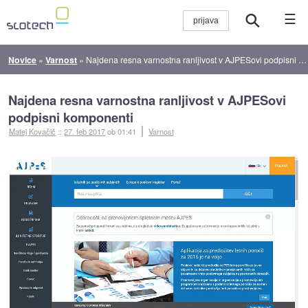
☰
Novice
»
Varnost
»
Najdena resna varnostna ranljivost v AJPESovi podpisni komponenti
Najdena resna varnostna ranljivost v AJPESovi
podpisni komponenti
Matej Kovačič
::
27. feb 2017
ob 01:41
Varnost