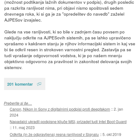
(možnost podtikanja lažnih dokumentov v podpis), drugih posledic
pa razkrita ranljivost nima, pri objavi nismo spoštovali sedem
dnevnega roka, ki si ga je za "opredelitev do navedb" zaželel
AJPESov izvajalec.
Glede na vse ranljivosti, ki so bile v zadnjem času povsem po
naključju odkrite na AJPESovih sistemih, pa se lahko upravičeno
vprašamo v kakšnem stanju je njihov informacijski sistem in kaj vse
bi še odkril resen in strokoven varnostni pregled. Zastavlja pa se
tudi vprašanje odgovornosti vodstva, ki je po našem mnenju
objektivno odgovorno za pravilnost in zakonitost delovanja svojih
sistemov.
201 komentar
Preberite si še…
Canon, Nikon in Sony z digitalnimi podpisi proti deepfakom
::
2. jan
2024
Napadalci ukradli podpisne ključe MSI, prizadet tudi Intel Boot Guard
::
11. maj 2023
Odkrita (in že odpravljena) resna ranljivost v Signalu
::
5. okt 2019