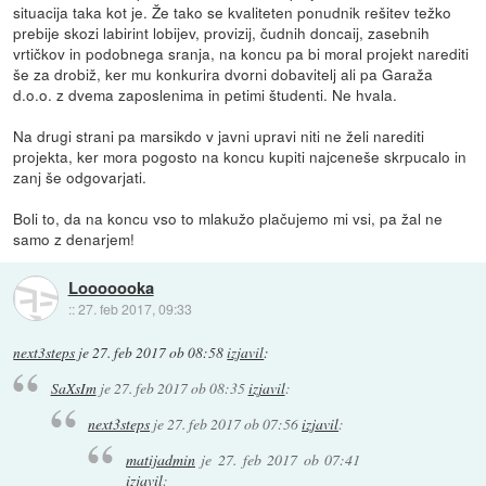
situacija taka kot je. Že tako se kvaliteten ponudnik rešitev težko
prebije skozi labirint lobijev, provizij, čudnih doncaij, zasebnih
vrtičkov in podobnega sranja, na koncu pa bi moral projekt narediti
še za drobiž, ker mu konkurira dvorni dobavitelj ali pa Garaža
d.o.o. z dvema zaposlenima in petimi študenti. Ne hvala.
Na drugi strani pa marsikdo v javni upravi niti ne želi narediti
projekta, ker mora pogosto na koncu kupiti najceneše skrpucalo in
zanj še odgovarjati.
Boli to, da na koncu vso to mlakužo plačujemo mi vsi, pa žal ne
samo z denarjem!
Looooooka
::
27. feb 2017, 09:33
next3steps
je
27. feb 2017 ob 08:58
izjavil
:
SaXsIm
je
27. feb 2017 ob 08:35
izjavil
:
next3steps
je
27. feb 2017 ob 07:56
izjavil
:
matijadmin
je
27. feb 2017 ob 07:41
izjavil
: