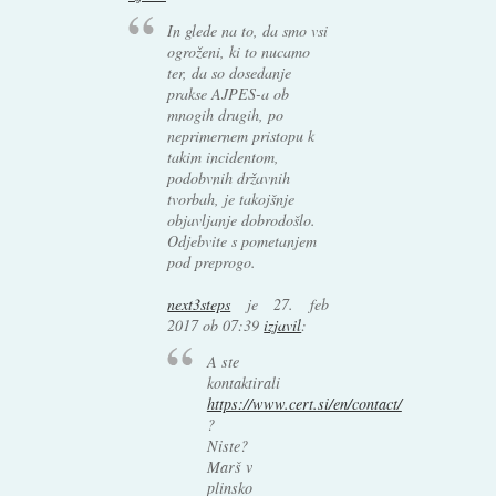
In glede na to, da smo vsi
ogroženi, ki to nucamo
ter, da so dosedanje
prakse AJPES-a ob
mnogih drugih, po
neprimernem pristopu k
takim incidentom,
podobvnih državnih
tvorbah, je takojšnje
objavljanje dobrodošlo.
Odjebvite s pometanjem
pod preprogo.
next3steps
je
27. feb
2017 ob 07:39
izjavil
:
A ste
kontaktirali
https://www.cert.si/en/contact/
?
Niste?
Marš v
plinsko