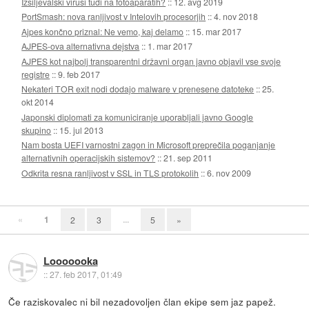
Izsiljevalski virusi tudi na fotoaparatih?
::
12. avg 2019
PortSmash: nova ranljivost v Intelovih procesorjih
::
4. nov 2018
Ajpes končno priznal: Ne vemo, kaj delamo
::
15. mar 2017
AJPES-ova alternativna dejstva
::
1. mar 2017
AJPES kot najbolj transparentni državni organ javno objavil vse svoje
registre
::
9. feb 2017
Nekateri TOR exit nodi dodajo malware v prenesene datoteke
::
25.
okt 2014
Japonski diplomati za komuniciranje uporabljali javno Google
skupino
::
15. jul 2013
Nam bosta UEFI varnostni zagon in Microsoft preprečila poganjanje
alternativnih operacijskih sistemov?
::
21. sep 2011
Odkrita resna ranljivost v SSL in TLS protokolih
::
6. nov 2009
«
1
...
2
3
5
»
Looooooka
::
27. feb 2017, 01:49
Če raziskovalec ni bil nezadovoljen član ekipe sem jaz papež.