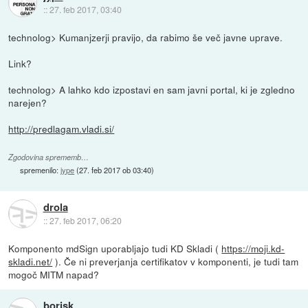
::
27. feb 2017, 03:40
technolog> Kumanjzerji pravijo, da rabimo še več javne uprave.
Link?
technolog> A lahko kdo izpostavi en sam javni portal, ki je zgledno
narejen?
http://predlagam.vladi.si/
Zgodovina sprememb…
spremenilo:
jype
(
27. feb 2017 ob 03:40
)
drola
::
27. feb 2017, 06:20
Komponento mdSign uporabljajo tudi KD Skladi (
https://moji.kd-
skladi.net/
). Če ni preverjanja certifikatov v komponenti, je tudi tam
mogoč MITM napad?
borisk