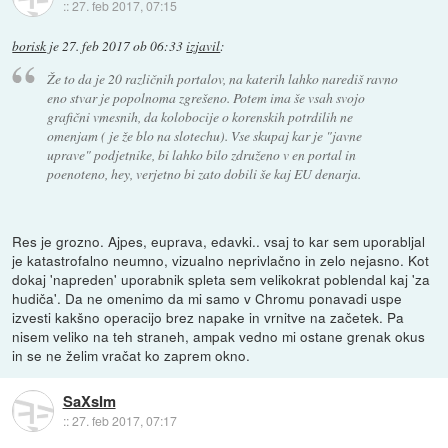
::
27. feb 2017, 07:15
borisk
je
27. feb 2017 ob 06:33
izjavil
:
Že to da je 20 različnih portalov, na katerih lahko narediš ravno
eno stvar je popolnoma zgrešeno. Potem ima še vsah svojo
grafični vmesnih, da kolobocije o korenskih potrdilih ne
omenjam ( je že blo na slotechu). Vse skupaj kar je "javne
uprave" podjetnike, bi lahko bilo združeno v en portal in
poenoteno, hey, verjetno bi zato dobili še kaj EU denarja.
Res je grozno. Ajpes, euprava, edavki.. vsaj to kar sem uporabljal
je katastrofalno neumno, vizualno neprivlačno in zelo nejasno. Kot
dokaj 'napreden' uporabnik spleta sem velikokrat poblendal kaj 'za
hudiča'. Da ne omenimo da mi samo v Chromu ponavadi uspe
izvesti kakšno operacijo brez napake in vrnitve na začetek. Pa
nisem veliko na teh straneh, ampak vedno mi ostane grenak okus
in se ne želim vračat ko zaprem okno.
SaXsIm
::
27. feb 2017, 07:17