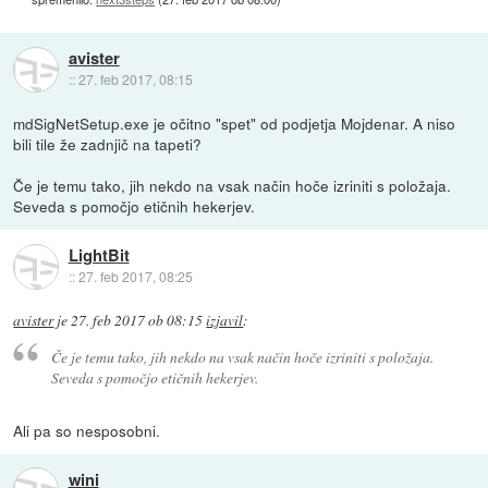
avister
::
27. feb 2017, 08:15
mdSigNetSetup.exe je očitno "spet" od podjetja Mojdenar. A niso
bili tile že zadnjič na tapeti?
Če je temu tako, jih nekdo na vsak način hoče izriniti s položaja.
Seveda s pomočjo etičnih hekerjev.
LightBit
::
27. feb 2017, 08:25
avister
je
27. feb 2017 ob 08:15
izjavil
:
Če je temu tako, jih nekdo na vsak način hoče izriniti s položaja.
Seveda s pomočjo etičnih hekerjev.
Ali pa so nesposobni.
wini