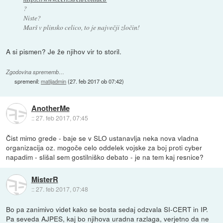
?
Niste?
Marš v plinsko celico, to je največji zločin!
A si pismen? Je že njihov vir to storil.
Zgodovina sprememb…
spremenil:
matijadmin
(
27. feb 2017 ob 07:42
)
AnotherMe
::
27. feb 2017, 07:45
Čist mimo grede - baje se v SLO ustanavlja neka nova vladna
organizacija oz. mogoče celo oddelek vojske za boj proti cyber
napadim - slišal sem gostilniško debato - je na tem kaj resnice?
MisterR
::
27. feb 2017, 07:48
Bo pa zanimivo videt kako se bosta sedaj odzvala SI-CERT in IP.
Pa seveda AJPES, kaj bo njihova uradna razlaga, verjetno da ne