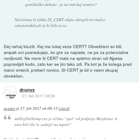
gostilniško debato - je na tem kaj resnice?
Načeloma bi lahko SI_CERT ekipo okrepili ter malce
rekonstruktirali in bi bilo to to.
Dej nehaj bluziti. Kaj ma tukaj veze CERT? Obveščeni so bili,
ampak oni posredujejo, ko gre za napade, ne pa za potencialne
ranljivosti. Ne more iti CERT malo na spletno stran od Ajpesa
popravljati kodo, zato ker se jim tako zdi. Pa kot je že kolega pred
mano omenil, preberi novico, SI-CERT je bil o vsem skupaj
obveščen.
dronyx
::
27. feb 2017, 08:39
avister
je
27. feb 2017 ob 08:15
izjavil
:
mdSigNetSetup.exe je očitno "spet" od podjetja Mojdenar. A
niso bili tile že zadnjič na tapeti?