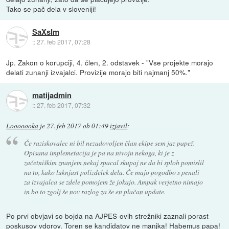
Tako se pač dela v sloveniji!
SaXsIm
::
27. feb 2017, 07:28
Jp. Zakon o korupciji, 4. člen, 2. odstavek - "Vse projekte morajo
delati zunanji izvajalci. Provizije morajo biti najmanj 50%."
matijadmin
::
27. feb 2017, 07:32
Looooooka
je
27. feb 2017 ob 01:49
izjavil
:
Če raziskovalec ni bil nezadovoljen član ekipe sem jaz papež.
Opisana implemetacija je pa na nivoju nekoga, ki je z
začetniškim znanjem nekaj spacal skupaj ne da bi sploh pomislil
na to, kako luknjast polizdelek dela. Če majo pogodbo s penali
za izvajalca se zdele pomojem že jokajo. Ampak verjetno nimajo
in bo to zgolj še nov razlog za še en plačan update.
Po prvi obvjavi so bojda na AJPES-ovih strežniki zaznali porast
poskusov vdorov. Toren se kandidatov ne manjka! Habemus papa!