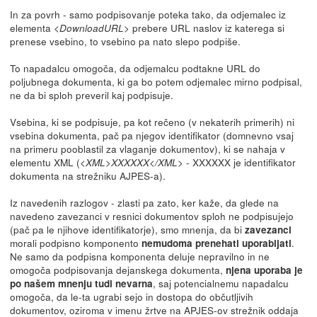
In za povrh - samo podpisovanje poteka tako, da odjemalec iz
elementa
prebere URL naslov iz katerega si
<DownloadURL>
prenese vsebino, to vsebino pa nato slepo podpiše.
To napadalcu omogoča, da odjemalcu podtakne URL do
poljubnega dokumenta, ki ga bo potem odjemalec mirno podpisal,
ne da bi sploh preveril kaj podpisuje.
Vsebina, ki se podpisuje, pa kot rečeno (v nekaterih primerih) ni
vsebina dokumenta, pač pa njegov identifikator (domnevno vsaj
na primeru pooblastil za vlaganje dokumentov), ki se nahaja v
elementu XML (
- XXXXXX je identifikator
<XML>XXXXXX</XML>
dokumenta na strežniku AJPES-a).
Iz navedenih razlogov - zlasti pa zato, ker kaže, da glede na
navedeno zavezanci v resnici dokumentov sploh ne podpisujejo
(pač pa le njihove identifikatorje), smo mnenja, da bi
zavezanci
morali podpisno komponento
.
nemudoma prenehati uporabljati
Ne samo da podpisna komponenta deluje nepravilno in ne
omogoča podpisovanja dejanskega dokumenta,
njena uporaba je
, saj potencialnemu napadalcu
po našem mnenju tudi nevarna
omogoča, da le-ta ugrabi sejo in dostopa do občutljivih
dokumentov, oziroma v imenu žrtve na APJES-ov strežnik oddaja