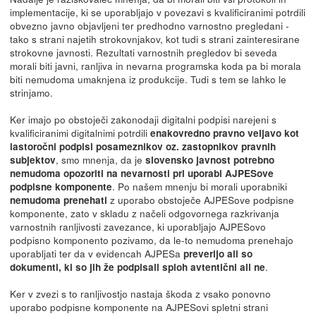
implementacije, ki se uporabljajo v povezavi s kvalificiranimi potrdili
obvezno javno objavljeni ter predhodno varnostno pregledani -
tako s strani najetih strokovnjakov, kot tudi s strani zainteresirane
strokovne javnosti. Rezultati varnostnih pregledov bi seveda
morali biti javni, ranljiva in nevarna programska koda pa bi morala
biti nemudoma umaknjena iz produkcije. Tudi s tem se lahko le
strinjamo.
Ker imajo po obstoječi zakonodaji digitalni podpisi narejeni s
kvalificiranimi digitalnimi potrdili
enakovredno pravno veljavo kot
lastoročni podpisi posameznikov oz. zastopnikov pravnih
, smo mnenja, da je
subjektov
slovensko javnost potrebno
nemudoma opozoriti na nevarnosti pri uporabi AJPESove
. Po našem mnenju bi morali uporabniki
podpisne komponente
z uporabo obstoječe AJPESove podpisne
nemudoma prenehati
komponente, zato v skladu z načeli odgovornega razkrivanja
varnostnih ranljivosti zavezance, ki uporabljajo AJPESovo
podpisno komponento pozivamo, da le-to nemudoma prenehajo
uporabljati ter da v evidencah AJPESa
preverijo ali so
.
dokumenti, ki so jih že podpisali sploh avtentični ali ne
Ker v zvezi s to ranljivostjo nastaja škoda z vsako ponovno
uporabo podpisne komponente na AJPESovi spletni strani