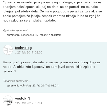
Opisana implemetacija je pa na nivoju nekoga, ki je z začetniškim
znanjem nekaj spacal skupaj ne da bi sploh pomislil na to, kako
luknjast polizdelek dela. Če majo pogodbo s penali za izvajalca se
zdele pomojem že jokajo. Ampak verjetno nimajo in bo to zgolj še
nov razlog za še en plačan update.
Zgodovina sprememb…
spremenilo:
Looooooka
(
27. feb 2017 ob 01:50
)
technolog
::
27. feb 2017, 02:00
Kumanjzerji pravijo, da rabimo še več javne uprave. Vsaj dolgčas
ne bo. A lahko kdo izpostavi en sam javni portal, ki je zgledno
narejen?
Zgodovina sprememb…
spremenil:
technolog
(
27. feb 2017 ob 02:01
)
vostok_1
::
27. feb 2017, 02:04