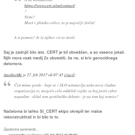
https://www.cert.si/en/contact/
?
Niste?
Marš v plinsko celico, to je največji zločin!
A si pismen? Je že njihov vir to storil.
Saj je zadnjič bilo isto. CERT je bil obveščen, a so vseeno jokali.
Njih mora vsak medij 2x obvestiti, če ne, si kriv genocidnega
detomora.
AnotherMe
je
27. feb 2017 ob 07:45
izjavil
:
Čist mimo grede - baje se v SLO ustanavlja neka nova vladna
organizacija oz. mogoče celo oddelek vojske za boj proti cyber
napadim - slišal sem gostilniško debato - je na tem kaj resnice?
Načeloma bi lahko SI_CERT ekipo okrepili ter malce
rekonstruktirali in bi bilo to to.
Zgodovina sprememb…
spremenilo:
next3steps
(
27. feb 2017 ob 08:00
)