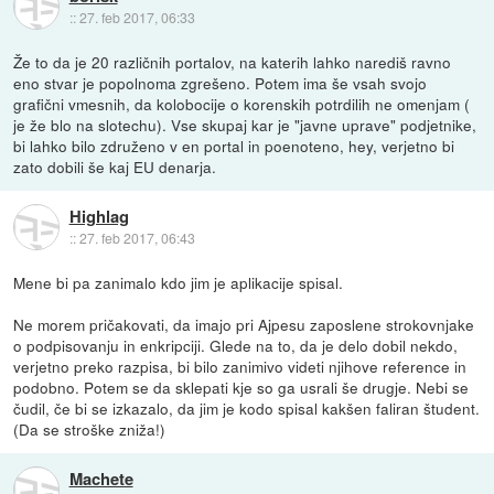
::
27. feb 2017, 06:33
Že to da je 20 različnih portalov, na katerih lahko narediš ravno
eno stvar je popolnoma zgrešeno. Potem ima še vsah svojo
grafični vmesnih, da kolobocije o korenskih potrdilih ne omenjam (
je že blo na slotechu). Vse skupaj kar je "javne uprave" podjetnike,
bi lahko bilo združeno v en portal in poenoteno, hey, verjetno bi
zato dobili še kaj EU denarja.
Highlag
::
27. feb 2017, 06:43
Mene bi pa zanimalo kdo jim je aplikacije spisal.
Ne morem pričakovati, da imajo pri Ajpesu zaposlene strokovnjake
o podpisovanju in enkripciji. Glede na to, da je delo dobil nekdo,
verjetno preko razpisa, bi bilo zanimivo videti njihove reference in
podobno. Potem se da sklepati kje so ga usrali še drugje. Nebi se
čudil, če bi se izkazalo, da jim je kodo spisal kakšen faliran študent.
(Da se stroške zniža!)
Machete