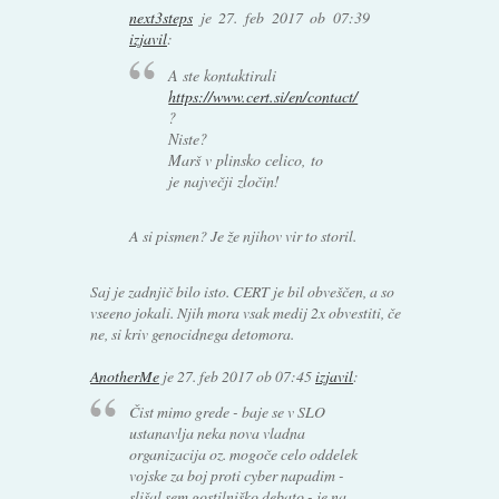
next3steps
je
27. feb 2017 ob 07:39
izjavil
:
A ste kontaktirali
https://www.cert.si/en/contact/
?
Niste?
Marš v plinsko celico, to
je največji zločin!
A si pismen? Je že njihov vir to storil.
Saj je zadnjič bilo isto. CERT je bil obveščen, a so
vseeno jokali. Njih mora vsak medij 2x obvestiti, če
ne, si kriv genocidnega detomora.
AnotherMe
je
27. feb 2017 ob 07:45
izjavil
:
Čist mimo grede - baje se v SLO
ustanavlja neka nova vladna
organizacija oz. mogoče celo oddelek
vojske za boj proti cyber napadim -
slišal sem gostilniško debato - je na