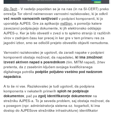
- V nedeljo popoldan se je na nas (in na SI-CERT) preko
Slo-Tech
omrežja Tor obrnil neimenovan varnostni raziskovalec, ki je odkril
v podpisni komponenti, ki jo
več resnih varnostnih ranljivosti
uporablja AJPES. Gre za aplikacijo
mdSign
, s pomočjo katere
zavezanci podpisujejo dokumente, ki jih elektronsko oddajajo
AJPES-u. Ker je bilo obvestil v zvezi s to spletno stranjo iz različnih
virov v zadnjem času kar precej in ker gre v tem primeru res za
jagodni izbor, smo se odločili prejeto obvestilo objaviti nemudoma.
Varnostni raziskovalec je ugotovil, da zaradi napake v podpisni
komponenti obstaja možnost, da napadalec,
ki ima zmožnost
(tim. MITM napad), žrtev
izvesti aktiven napad s posrednikom
pretenta, da z zasebnim ključem svojega kvalificiranega
digitalnega potrdila
podpiše poljubno vsebino pod nadzorom
.
napadalca
A to še ni vse. Raziskovalec je tudi ugotovil, da podpisna
komponenta v nekaterih primerih
sploh ne podpisuje
, pač pa
na
dokumentov
zgolj identifikatorje dokumentov
strežniku AJPES-a. To je seveda problem, saj obstaja možnost, da
s posegom (npr. administratorja sistema oz. kogarkoli, ki ima
dostop do AJPESove strežniške infrastrukture) identifikator