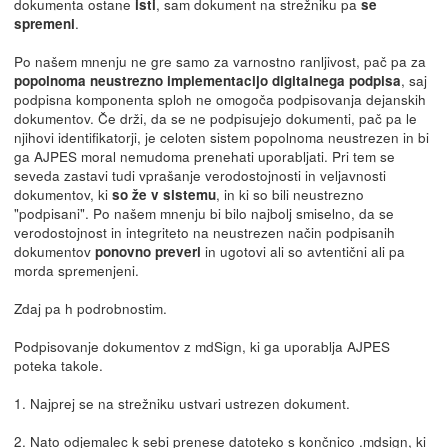
dokumenta ostane
, sam dokument na strežniku pa
isti
se
.
spremeni
Po našem mnenju ne gre samo za varnostno ranljivost, pač pa za
, saj
popolnoma neustrezno implementacijo digitalnega podpisa
podpisna komponenta sploh ne omogoča podpisovanja dejanskih
dokumentov. Če drži, da se ne podpisujejo dokumenti, pač pa le
njihovi identifikatorji, je celoten sistem popolnoma neustrezen in bi
ga AJPES moral nemudoma prenehati uporabljati. Pri tem se
seveda zastavi tudi vprašanje verodostojnosti in veljavnosti
dokumentov, ki
, in ki so bili neustrezno
so že v sistemu
"podpisani". Po našem mnenju bi bilo najbolj smiselno, da se
verodostojnost in integriteto na neustrezen način podpisanih
dokumentov
in ugotovi ali so avtentični ali pa
ponovno preveri
morda spremenjeni.
Zdaj pa h podrobnostim.
Podpisovanje dokumentov z mdSign, ki ga uporablja AJPES
poteka takole.
1. Najprej se na strežniku ustvari ustrezen dokument.
2. Nato odjemalec k sebi prenese datoteko s končnico .mdsign, ki