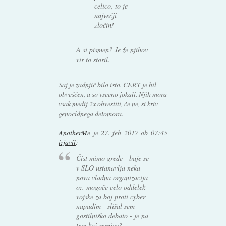
celico, to je
največji
zločin!
A si pismen? Je že njihov
vir to storil.
Saj je zadnjič bilo isto. CERT je bil
obveščen, a so vseeno jokali. Njih mora
vsak medij 2x obvestiti, če ne, si kriv
genocidnega detomora.
AnotherMe
je
27. feb 2017 ob 07:45
izjavil
:
Čist mimo grede - baje se
v SLO ustanavlja neka
nova vladna organizacija
oz. mogoče celo oddelek
vojske za boj proti cyber
napadim - slišal sem
gostilniško debato - je na
tem kaj resnice?