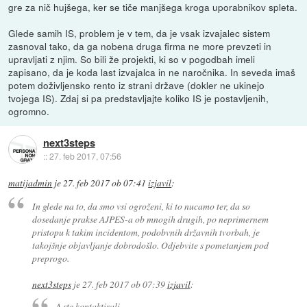
gre za nič hujšega, ker se tiče manjšega kroga uporabnikov spleta.
Glede samih IS, problem je v tem, da je vsak izvajalec sistem
zasnoval tako, da ga nobena druga firma ne more prevzeti in
upravljati z njim. So bili že projekti, ki so v pogodbah imeli
zapisano, da je koda last izvajalca in ne naročnika. In seveda imaš
potem doživljensko rento iz strani države (dokler ne ukinejo
tvojega IS). Zdaj si pa predstavljajte koliko IS je postavljenih,
ogromno.
next3steps
::
27. feb 2017, 07:56
matijadmin
je
27. feb 2017 ob 07:41
izjavil
:
In glede na to, da smo vsi ogroženi, ki to nucamo ter, da so
dosedanje prakse AJPES-a ob mnogih drugih, po neprimernem
pristopu k takim incidentom, podobvnih državnih tvorbah, je
takojšnje objavljanje dobrodošlo. Odjebvite s pometanjem pod
preprogo.
next3steps
je
27. feb 2017 ob 07:39
izjavil
:
A ste kontaktirali