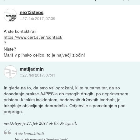
next3steps
::
27. feb 2017, 07:39
A ste kontaktirali
https://www.cert.si/en/contact/
?
Niste?
Marš v plinsko celico, to je največji zločin!
matijadmin
::
27. feb 2017, 07:41
In glede na to, da smo vsi ogroženi, ki to nucamo ter, da so
dosedanje prakse AJPES-a ob mnogih drugih, po neprimernem
pristopu k takim incidentom, podobvnih državnih tvorbah, je
takojšnje objavljanje dobrodošlo. Odjebvite s pometanjem pod
preprogo.
next3steps
je
27. feb 2017 ob 07:39
izjavil
:
A ste kontaktirali
https://www.cert.si/en/contact/