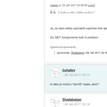
čuhalev
je
28. feb 2017 ob 00:09
izjavil
:
A koda se tako zlahka razbere?
Ja, za Javo lahko uporabiš naprimer tole sp
Za .NET komponento tudi ni problem.
Zgodovina sprememb…
spremenilo:
Shalabajzer
(
28. feb 2017 ob 0
čuhalev
::
28. feb 2017, 00:13
In tako je možno "obrniti" vsako Javo?
Shalabajzer
::
28. feb 2017, 00:18