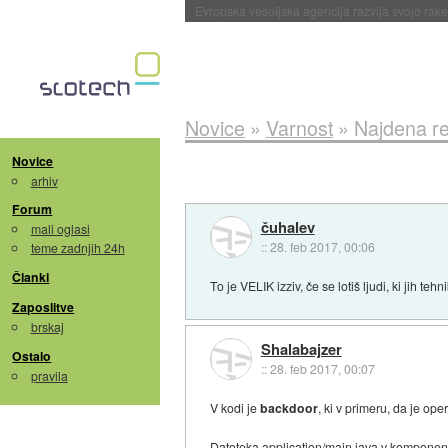
Evropska vesoljska agencija razvija svojo rak
Novice
»
Varnost
»
Najdena re
Novice
arhiv
Forum
čuhalev
mali oglasi
::
28. feb 2017, 00:06
teme zadnjih 24h
Članki
To je VELIK izziv, če se lotiš ljudi, ki jih 
Zaposlitve
brskaj
Shalabajzer
Ostalo
::
28. feb 2017, 00:07
pravila
V kodi je
backdoor
, ki v primeru, da je o
Datoteka application/main.java v komponen