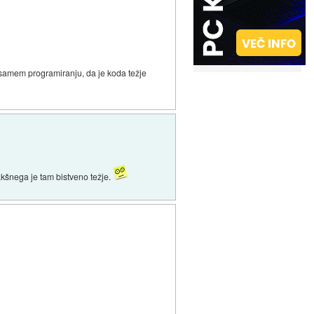
i samem programiranju, da je koda težje
takšnega je tam bistveno težje.