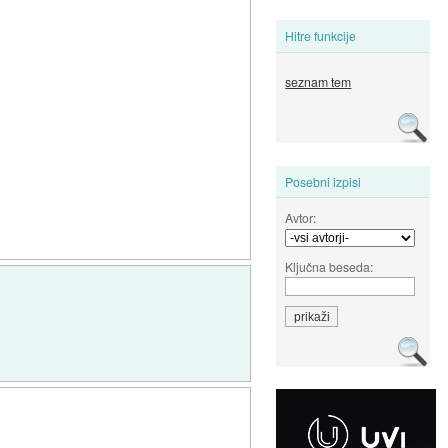
Hitre funkcije
seznam tem
Posebni izpisi
Avtor:
Ključna beseda: