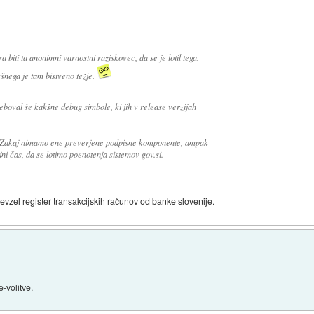
biti ta anonimni varnostni raziskovec, da se je lotil tega.
šnega je tam bistveno težje.
eboval še kakšne debug simbole, ki jih v release verzijah
? Zakaj nimamo ene preverjene podpisne komponente, ampak
jni čas, da se lotimo poenotenja sistemov gov.si.
prevzel register transakcijskih računov od banke slovenije.
e-volitve.