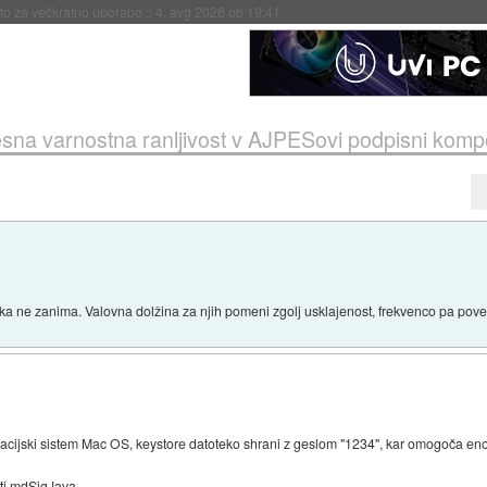
eto za večkratno uporabo
::
4. avg 2026 ob 19:41
sna varnostna ranljivost v AJPESovi podpisni komp
tehnika ne zanima. Valovna dolžina za njih pomeni zgolj usklajenost, frekvenco pa pove
peracijski sistem Mac OS, keystore datoteko shrani z geslom "1234", kar omogoča en
ti mdSigJava.