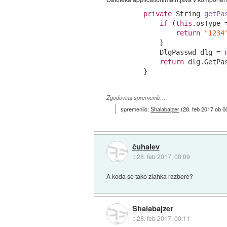
private
 String 
getPa
if
 (
this
.osType 
return
"1234
        }

        DlgPasswd dlg = 
return
 dlg.GetPa
Zgodovina sprememb…
spremenilo:
Shalabajzer
(
28. feb 2017 ob 0
čuhalev
::
28. feb 2017, 00:09
A koda se tako zlahka razbere?
Shalabajzer
::
28. feb 2017, 00:11