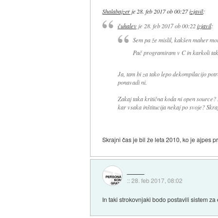
Shalabajzer
je
28. feb 2017 ob 00:27
izjavil
:
čuhalev
je
28. feb 2017 ob 00:22
izjavil
:
Sem pa že mislil, kakšen maher mora 
Pač programiram v C in karkoli tak
Ja, tam bi za tako lepo dekompilacijo potr
ponavadi ni.
Zakaj taka kritična koda ni open source
kar vsaka inštitucija nekaj po svoje? Skra
Skrajni čas je bil že leta 2010, ko je ajpes 
::
28. feb 2017, 08:02
In taki strokovnjaki bodo postavili sistem za 