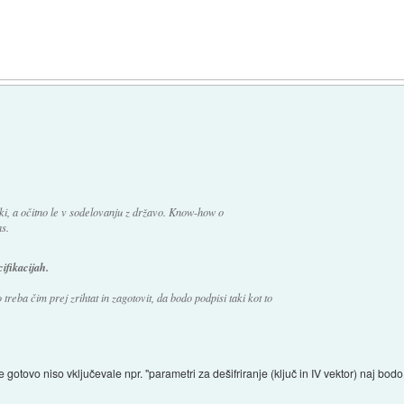
ki, a očitno le v sodelovanju z državo. Know-how o
as.
ifikacijah.
 treba čim prej zrihtat in zagotovit, da bodo podpisi taki kot to
 gotovo niso vključevale npr. "parametri za dešifriranje (ključ in IV vektor) naj bod