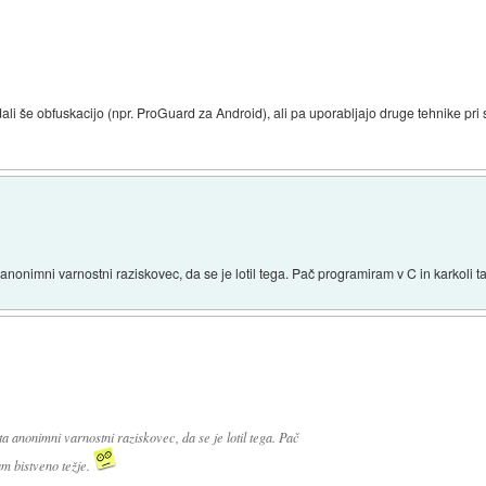
dali še obfuskacijo (npr. ProGuard za Android), ali pa uporabljajo druge tehnike pr
anonimni varnostni raziskovec, da se je lotil tega. Pač programiram v C in karkoli 
a anonimni varnostni raziskovec, da se je lotil tega. Pač
m bistveno težje.