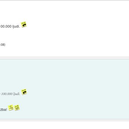
00.000 ljudi.
9:08
)
 100.000 ljudi.
ežba!