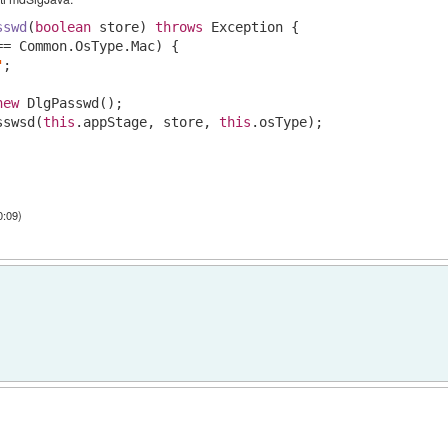
sswd
(
boolean
 store)
throws
 Exception 
{

== Common.OsType.Mac) {

"
;

new
 DlgPasswd();

sswsd(
this
.appStage, store, 
this
.osType);

0:09
)