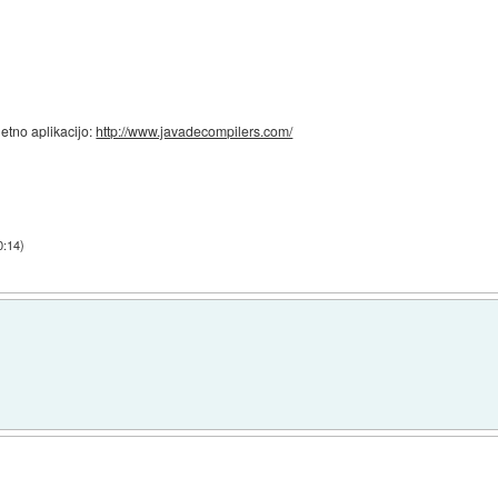
letno aplikacijo:
http://www.javadecompilers.com/
0:14
)