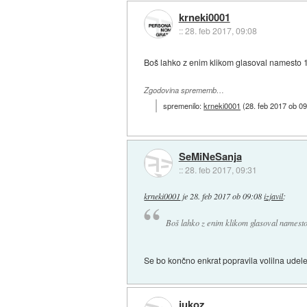
krneki0001
::
28. feb 2017, 09:08
Boš lahko z enim klikom glasoval namesto 1
Zgodovina sprememb…
spremenilo:
krneki0001
(
28. feb 2017 ob 0
SeMiNeSanja
::
28. feb 2017, 09:31
krneki0001
je
28. feb 2017 ob 09:08
izjavil
:
Boš lahko z enim klikom glasoval namesto
Se bo končno enkrat popravila volilna udel
jukoz