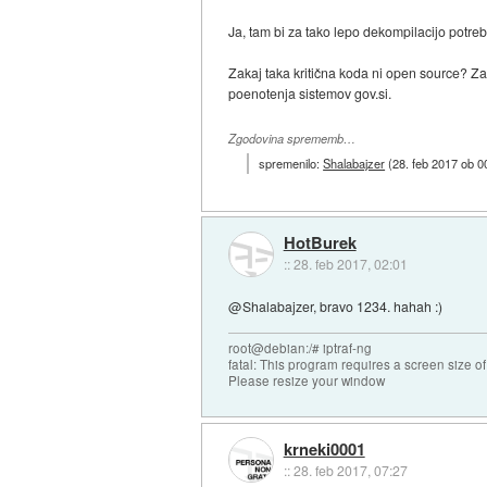
Ja, tam bi za tako lepo dekompilacijo potreb
Zakaj taka kritična koda ni open source? Z
poenotenja sistemov gov.si.
Zgodovina sprememb…
spremenilo:
Shalabajzer
(
28. feb 2017 ob 0
HotBurek
::
28. feb 2017, 02:01
@Shalabajzer, bravo 1234. hahah :)
root@debian:/# iptraf-ng
fatal: This program requires a screen size o
Please resize your window
krneki0001
::
28. feb 2017, 07:27