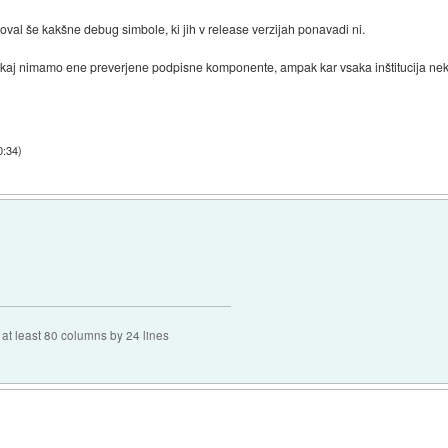
oval še kakšne debug simbole, ki jih v release verzijah ponavadi ni.
akaj nimamo ene preverjene podpisne komponente, ampak kar vsaka inštitucija neka
0:34
)
f at least 80 columns by 24 lines