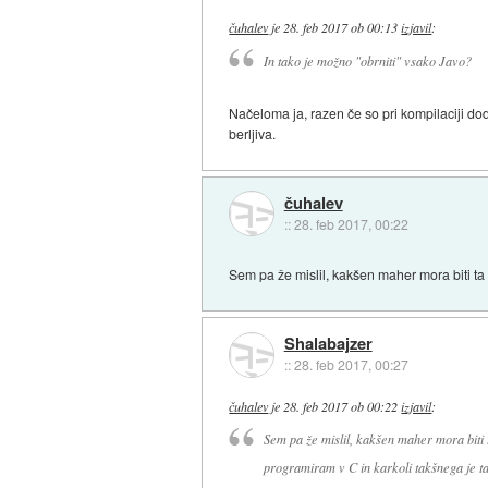
čuhalev
je
28. feb 2017 ob 00:13
izjavil
:
In tako je možno "obrniti" vsako Javo?
Načeloma ja, razen če so pri kompilaciji do
berljiva.
čuhalev
::
28. feb 2017, 00:22
Sem pa že mislil, kakšen maher mora biti ta 
Shalabajzer
::
28. feb 2017, 00:27
čuhalev
je
28. feb 2017 ob 00:22
izjavil
:
Sem pa že mislil, kakšen maher mora biti t
programiram v C in karkoli takšnega je ta