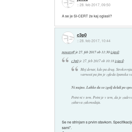
::
28. feb 2017, 09:50
A se je SI-CERT že kaj oglasil?
c3p0
::
28. feb 2017, 10:44
poweroff
je
27. feb 2017 ob 11:30
izjavil
:
c3p0
je
27. feb 2017 ob 10:18
izjavil
:
Moj denar, kdo pa drug. Strokovnja
varnosti pa jim je zgleda španska v
Ni nujno. Lahko da so zgolj delali po spec
Point ni v tem. Point je v tem, da je zadevo
zahteva zakonodaja.
Se ne strinjam s prvim stavkom. Specifikacije
sami".