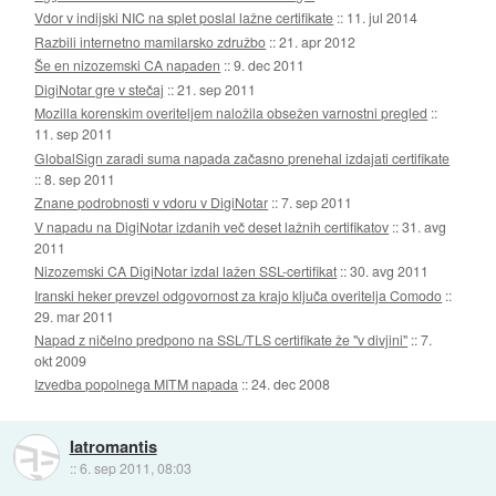
Vdor v indijski NIC na splet poslal lažne certifikate
::
11. jul 2014
Razbili internetno mamilarsko združbo
::
21. apr 2012
Še en nizozemski CA napaden
::
9. dec 2011
DigiNotar gre v stečaj
::
21. sep 2011
Mozilla korenskim overiteljem naložila obsežen varnostni pregled
::
11. sep 2011
GlobalSign zaradi suma napada začasno prenehal izdajati certifikate
::
8. sep 2011
Znane podrobnosti v vdoru v DigiNotar
::
7. sep 2011
V napadu na DigiNotar izdanih več deset lažnih certifikatov
::
31. avg
2011
Nizozemski CA DigiNotar izdal lažen SSL-certifikat
::
30. avg 2011
Iranski heker prevzel odgovornost za krajo ključa overitelja Comodo
::
29. mar 2011
Napad z ničelno predpono na SSL/TLS certifikate že "v divjini"
::
7.
okt 2009
Izvedba popolnega MITM napada
::
24. dec 2008
Iatromantis
::
6. sep 2011, 08:03