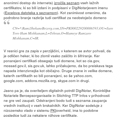
anonimni dostop do interneta)
izročila seznam
vseh lažnih
certifikatov, ki so bili izdani in podpisani v DigiNotarjevem imenu
(
Excelova datoteka s seznamom
). Kot zanimivost omenimo, da
podrobno branje razkrije tudi certifikat za neobstoječo domeno
CN=*.RamzShekaneBozorg.com,SN=PK000229200006593,OU=Sare
Toro Ham Mishkanam,L=Tehran,O=Hameye Ramzaro
Mishkanam,C=IR.
V resnici gre za zapis v perzijščini, v katerem se avtor pohvali, da
je odličen heker, ki bo zlomil vsako zaščito in šifriranje. Ker
ponarejeni certifikati obsegajo tudi domene, kot so cia.gov,
mossad.gov.il, sis.gov.uk, lahko pričakujemo, da bo preiskava tega
napada intenzivnejša kot običajno. Druge znane in velike domene,
katerih certifikatih so bili ponarejeni, so še yahoo.com,
google.com, addons.mozilla.org, skype.com in drugi.
Jasno pa je, da overiteljem digitalnih potrdil DigiNotar, Koninklijke
Notariele Beroepsorganisatie in Stichting TTP Infos v prihodnosti
ne gre več zaupati. Odstranjeni bodo tudi s seznama zaupanja
vrednih institucij v vseh brskalnikih. Ker DigiNotar sodeluje z
nizozemsko vlado v sistemu
PKI
overheid, ima to podobne
posledice tudi za nekatere njihove certifikate.