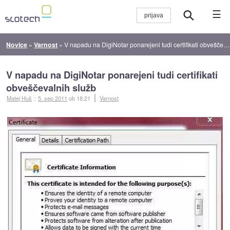
☰
Novice
»
Varnost
»
V napadu na DigiNotar ponarejeni tudi certifikati obveščevalnih služb
V napadu na DigiNotar ponarejeni tudi certifikati
obveščevalnih služb
Matej Huš
::
5. sep 2011
ob 18:21
Varnost