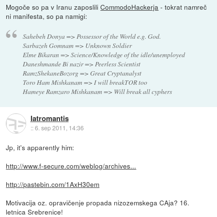
Mogoče so pa v Iranu zaposlili
CommodoHackerja
- tokrat namreč
ni manifesta, so pa namigi:
Sahebeh Donya => Possessor of the World e.g. God.
Sarbazeh Gomnam => Unknown Soldier
Elme Bikaran => Science/Knowledge of the idle/unemployed
Daneshmande Bi nazir => Peerless Scientist
RamzShekaneBozorg => Great Cryptanalyst
Toro Ham Mishkanam => I will breakTOR too
Hameye Ramzaro Mishkanam => Will break all cyphers
Iatromantis
::
6. sep 2011, 14:36
Jp, it's apparently him:
http://www.f-secure.com/weblog/archives...
http://pastebin.com/1AxH30em
Motivacija oz. opravičenje propada nizozemskega CAja? 16.
letnica Srebrenice!