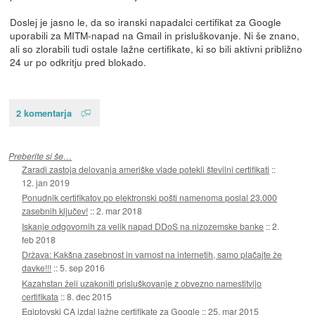
Doslej je jasno le, da so iranski napadalci certifikat za Google
uporabili za MITM-napad na Gmail in prisluškovanje. Ni še znano,
ali so zlorabili tudi ostale lažne certifikate, ki so bili aktivni približno
24 ur po odkritju pred blokado.
2 komentarja
Preberite si še…
Zaradi zastoja delovanja ameriške vlade potekli številni certifikati
::
12. jan 2019
Ponudnik certifikatov po elektronski pošti namenoma poslal 23.000
zasebnih ključev!
::
2. mar 2018
Iskanje odgovornih za velik napad DDoS na nizozemske banke
::
2.
feb 2018
Država: Kakšna zasebnost in varnost na internetih, samo plačajte že
davke!!!
::
5. sep 2016
Kazahstan želi uzakoniti prisluškovanje z obvezno namestitvijo
certifikata
::
8. dec 2015
Egiptovski CA izdal lažne certifikate za Google
::
25. mar 2015