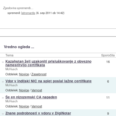
Zgodovina sprememb…
spremenil:
Iatromantis
(
6. sep 2011 ob 14:42
)
Vredno ogleda ...
Tema
Sporočila
»
Kazahstan želi uzakoniti prisluškovanje z obvezno
16
namestitvijo certifikata
McHusch
Oddelek:
Novice
/
Zasebnost
»
Vdor v indijski NIC na splet poslal lažne certifikate
6
McHusch
Oddelek:
Novice
/
Varnost
»
Še en nizozemski CA napaden
11
McHusch
Oddelek:
Novice
/
Varnost
»
Znane podrobnosti v vdoru v DigiNotar
9