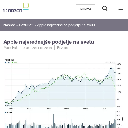
☰
Novice
»
Rezultati
»
Apple najvrednejše podjetje na svetu
Apple najvrednejše podjetje na svetu
Matej Huš
::
10. avg 2011
ob 20:46
Rezultati