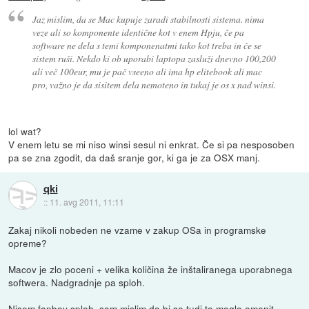
Jaz mislim, da se Mac kupuje zaradi stabilnosti sistema. nima
veze ali so komponente identične kot v enem Hpju, če pa
software ne dela s temi komponenatmi tako kot treba in če se
sistem ruši. Nekdo ki ob uporabi laptopa zasluži dnevno 100,200
ali več 100eur, mu je pač vseeno ali ima hp elitebook ali mac
pro, važno je da sisitem dela nemoteno in tukaj je os x nad winsi.
lol wat?
V enem letu se mi niso winsi sesul ni enkrat. Če si pa nesposoben
pa se zna zgodit, da daš sranje gor, ki ga je za OSX manj.
qki
::
11. avg 2011, 11:11
Zakaj nikoli nobeden ne vzame v zakup OSa in programske
opreme?
Macov je zlo poceni + velika količina že inštaliranega uporabnega
softwera. Nadgradnje pa sploh.
Nisem fanboy sploh, sam mislim da bi se tudi to moglo omenit.