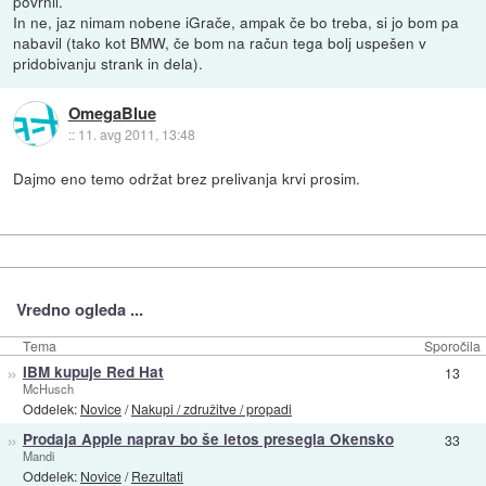
povrnil.
In ne, jaz nimam nobene iGrače, ampak če bo treba, si jo bom pa
nabavil (tako kot BMW, če bom na račun tega bolj uspešen v
pridobivanju strank in dela).
OmegaBlue
::
11. avg 2011, 13:48
Dajmo eno temo održat brez prelivanja krvi prosim.
Vredno ogleda ...
Tema
Sporočila
»
IBM kupuje Red Hat
13
McHusch
Oddelek:
Novice
/
Nakupi / združitve / propadi
»
Prodaja Apple naprav bo še letos presegla Okensko
33
Mandi
Oddelek:
Novice
/
Rezultati