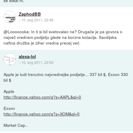
se slisal ni.
ZaphodBB
::
10. avg 2011, 22:46
@Looooooka: In ti si bil svetovalec ne? Drugače je pa govora o
največ vrednem podjetju glede na borzne kotacije. Savdijska
naftna družba je ziher vredna precej več.
alexa-lol
::
10. avg 2011, 22:50
Apple je tudi trenutno najvrednejše podjetje... 337 bil $, Exxon 330
bil $
Apple
http://finance.yahoo.com/q?s=AAPL&ql=0
Exxon
http://finance.yahoo.com/q?s=XOM&ql=0
Market Cap..