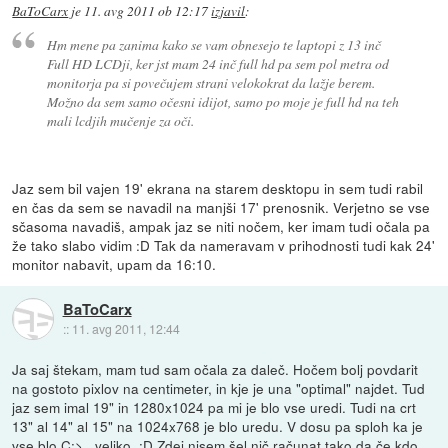
BaToCarx
je
11. avg 2011 ob 12:17
izjavil
:
Hm mene pa zanima kako se vam obnesejo te laptopi z 13 inč
Full HD LCDji, ker jst mam 24 inč full hd pa sem pol metra od
monitorja pa si povečujem strani velokokrat da lažje berem.
Možno da sem samo očesni idijot, samo po moje je full hd na teh
mali lcdjih mučenje za oči.
Jaz sem bil vajen 19' ekrana na starem desktopu in sem tudi rabil
en čas da sem se navadil na manjši 17' prenosnik. Verjetno se vse
sčasoma navadiš, ampak jaz se niti nočem, ker imam tudi očala pa
že tako slabo vidim :D Tak da nameravam v prihodnosti tudi kak 24'
monitor nabavit, upam da 16:10.
BaToCarx
::
11. avg 2011, 12:44
Ja saj štekam, mam tud sam očala za daleč. Hočem bolj povdarit
na gostoto pixlov na centimeter, in kje je una "optimal" najdet. Tud
jaz sem imal 19" in 1280x1024 pa mi je blo vse uredi. Tudi na crt
13" al 14" al 15" na 1024x768 je blo uredu. V dosu pa sploh ka je
vse blo C:>_ veliko. :D Zdej nisem šel nič računat tako da če kdo