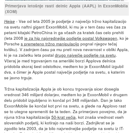
Primerjava letošnje rasti delnic Appla (AAPL) in ExxonMobila
(XOM)
- Vse od leta 2005 je podjetje z največjo tržno kapitalizacijo
Heise
na svetu naftni gigant ExxonMobil, ki mu je v tem času ves čas za
petami kitajski PetroChina in ga včasih za kratek čas celo prehiti
(leta 2008
je za hip najvrednejše podjetje postal Volkswagen
, ko je
Porsche
s premeteno tržno manipulacijo
pognal njegov tečaj
kvišku). V zadnjem času pa mu preti nova nevarnost v obliki Appla,
ki je na začetku leta postal
drugo največje podjetje na svetu
.
Včeraj je med trgovanjem na ameriški borzi Applova delnica
pridobila skoraj šest odstotkov, medtem ko je ExxonMobil izgubil
dva, s čimer je Apple postal največje podjetje na svetu, s katerim
se javno trguje.
Tržna kapitalizacija Appla je ob koncu trgovanja sicer dosegla
vrednost 346 milijard dolarjev, medtem ko je ExxonMobil v drugem
delu pridobil izgubljeno in končal pri 348 milijardah. Dan je tako
ExxonMobile še končal kot prvi na svetu, a glede na Applovo rast
se to utegne spremeniti še ta teden. Za primerjavo povejmo, da je
njuna tržna kapitalizacija
50-krat večja
, kot znaša vrednost vseh
slovenskih podjetij, ki kotirajo na naši borzi. Zadnjikrat se je
zgodilo leta 2003, da je bilo najvrednejše podjetje na svetu iz IT-