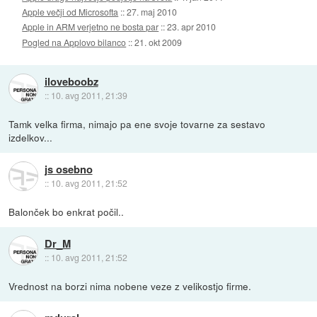
Apple večji od Microsofta
::
27. maj 2010
Apple in ARM verjetno ne bosta par
::
23. apr 2010
Pogled na Applovo bilanco
::
21. okt 2009
iloveboobz
::
10. avg 2011, 21:39
Tamk velka firma, nimajo pa ene svoje tovarne za sestavo
izdelkov...
js osebno
::
10. avg 2011, 21:52
Balonček bo enkrat počil..
Dr_M
::
10. avg 2011, 21:52
Vrednost na borzi nima nobene veze z velikostjo firme.