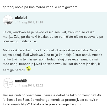
sprobaj oboje pa boš morda vedel o čem govorim..
eieieie1
::
11. avg 2011, 11:18
Ja ok, windows se je nekoč veliko sesuval, trenutno se veliko
manj... Zdaj pa da neki bluzite, da se vam čisto nič ne sesuva je pa
brezvezno nakladanje.
Meni velikokrat kaj IE ali Firefox ali Crome crkne kar tako. Nimam
pojma zakaj. Tudi windows 7 se mi je že nekje 2 krat sesul. Ampak
lahko živim s tem in ne rabim trolat nekaj brezveze, samo da mi
mac userji nebodo pljuvali po windowsu lol, kot da sem jaz tisti, ki
sem ga naredil
sash69
::
11. avg 2011, 12:02
Kar me čudi pri vsem tem...čemu je debelina tako pomembna? Ali
je 1cm ali pa 3cm, še vedno ga moraš za prenosljivost spravit v
torbico/nahrbtnik? Ostalo je le preseravanje trenutno...