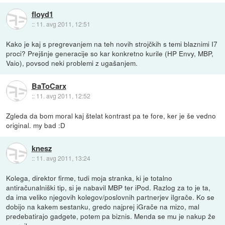
floyd1
::
11. avg 2011, 12:51
Kako je kaj s pregrevanjem na teh novih strojčkih s temi blaznimi I7
proci? Prejšnje generacije so kar konkretno kurile (HP Envy, MBP,
Vaio), povsod neki problemi z ugašanjem.
BaToCarx
::
11. avg 2011, 12:52
Zgleda da bom moral kaj štelat kontrast pa te fore, ker je še vedno
original. my bad :D
knesz
::
11. avg 2011, 13:24
Kolega, direktor firme, tudi moja stranka, ki je totalno
antiračunalniški tip, si je nabavil MBP ter iPod. Razlog za to je ta,
da ima veliko njegovih kolegov/poslovnih partnerjev iIgrače. Ko se
dobijo na kakem sestanku, gredo najprej iGrače na mizo, mal
predebatirajo gadgete, potem pa biznis. Menda se mu je nakup že