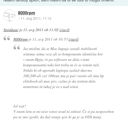
8000rpm
::
11. avg 2011, 11:12
Steinkauz
je
11. avg 2011 ob 11:02
izjavil
:
8000rpm
je
11. avg 2011 ob 10:53
izjavil
:
Jaz mislim, da se Mac kupuje zaradi stabilnosti
sistema. nima veze ali so komponente identične kot
v enem Hpju, če pa software ne dela s temi
komponenatmi tako kot treba in če se sistem ruši.
Nekdo ki ob uporabi laptopa zasluži dnevno
100,200 ali več 100eur, mu je pač vseeno ali ima hp
elitebook ali mac pro, važno je da sisitem dela
nemoteno in tukaj je os x nad winsi.
lol wat?
V enem letu se mi niso winsi sesul ni enkrat. Če si pa nesposoben
pa se zna zgodit, da daš sranje gor, ki ga je za OSX manj.