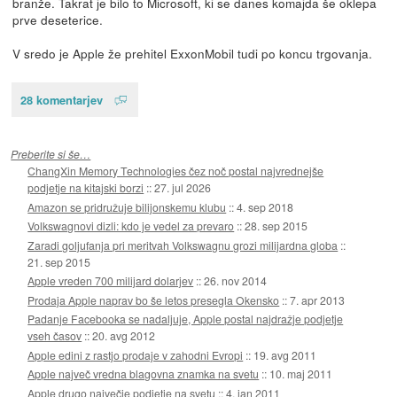
branže. Takrat je bilo to Microsoft, ki se danes komajda še oklepa
prve deseterice.
V sredo je Apple že prehitel ExxonMobil tudi po koncu trgovanja.
28 komentarjev
Preberite si še…
ChangXin Memory Technologies čez noč postal najvrednejše
podjetje na kitajski borzi
::
27. jul 2026
Amazon se pridružuje bilijonskemu klubu
::
4. sep 2018
Volkswagnovi dizli: kdo je vedel za prevaro
::
28. sep 2015
Zaradi goljufanja pri meritvah Volkswagnu grozi milijardna globa
::
21. sep 2015
Apple vreden 700 milijard dolarjev
::
26. nov 2014
Prodaja Apple naprav bo še letos presegla Okensko
::
7. apr 2013
Padanje Facebooka se nadaljuje, Apple postal najdražje podjetje
vseh časov
::
20. avg 2012
Apple edini z rastjo prodaje v zahodni Evropi
::
19. avg 2011
Apple največ vredna blagovna znamka na svetu
::
10. maj 2011
Apple drugo največje podjetje na svetu
::
4. jan 2011