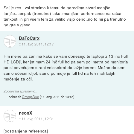
Saj je res...vsi strmimo k temu da naredimo stvari manjše,
tanjše...ampak (trenutno) tako zmanjšan performance na račun
tankosti in pri vsem tem za veliko višjo ceno..no to mi pa trenutno
ne gre v glavo.
BaToCarx
::
11. avg 2011, 12:17
Hm mene pa zanima kako se vam obnesejo te laptopi z 13 inč Full
HD LCDji, ker jst mam 24 inč full hd pa sem pol metra od monitorja
pa si povečujem strani velokokrat da lažje berem. Možno da sem
samo očesni idijot, samo po moje je full hd na teh mali lcdjih
mučenje za oči.
Zgodovina sprememb…
odbrisal:
OmegaBlue
(
11. avg 2011 ob 13:45
)
neonX
::
11. avg 2011, 12:31
[odstranjena referenca]