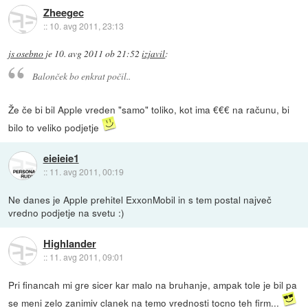
Zheegec
::
10. avg 2011, 23:13
js osebno
je
10. avg 2011 ob 21:52
izjavil
:
Balonček bo enkrat počil..
Že če bi bil Apple vreden "samo" toliko, kot ima €€€ na računu, bi
bilo to veliko podjetje
eieieie1
::
11. avg 2011, 00:19
Ne danes je Apple prehitel ExxonMobil in s tem postal največ
vredno podjetje na svetu :)
Highlander
::
11. avg 2011, 09:01
Pri financah mi gre sicer kar malo na bruhanje, ampak tole je bil pa
se meni zelo zanimiv clanek na temo vrednosti tocno teh firm...