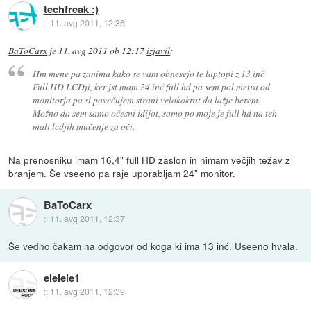
techfreak :)
::
11. avg 2011, 12:36
BaToCarx
je
11. avg 2011 ob 12:17
izjavil
:
Hm mene pa zanima kako se vam obnesejo te laptopi z 13 inč
Full HD LCDji, ker jst mam 24 inč full hd pa sem pol metra od
monitorja pa si povečujem strani velokokrat da lažje berem.
Možno da sem samo očesni idijot, samo po moje je full hd na teh
mali lcdjih mučenje za oči.
Na prenosniku imam 16,4" full HD zaslon in nimam večjih težav z
branjem. Še vseeno pa raje uporabljam 24" monitor.
BaToCarx
::
11. avg 2011, 12:37
Še vedno čakam na odgovor od koga ki ima 13 inč. Useeno hvala.
eieieie1
::
11. avg 2011, 12:39