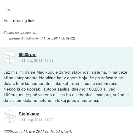
link
Edit: missing link
Zgodovina sprememb…
spremenil:
Highlander
(
11. avg 2011 ob 09:02
)
8000rpm
::
11. avg 2011, 10:53
Jaz mislim, da se Mac kupuje zaradi stabilnosti sistema. nima veze
ali so komponente identične kot v enem Hpju, če pa software ne
dela s temi komponenatmi tako kot treba in če se sistem ruši.
Nekdo ki ob uporabi laptopa zasluži dnevno 100,200 ali več
100eur, mu je pač vseeno ali ima hp elitebook ali mac pro, važno je
da sisitem dela nemoteno in tukaj je os x nad winsi.
Steinkauz
::
11. avg 2011, 11:02
8000rpm
je
11. avg 2011 ob 10:53
izjavil
: