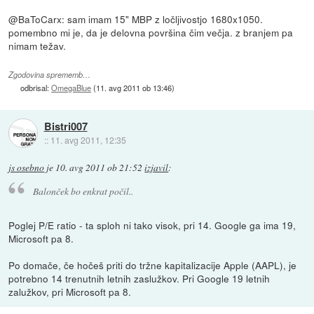
@BaToCarx: sam imam 15" MBP z ločljivostjo 1680x1050.
pomembno mi je, da je delovna površina čim večja. z branjem pa
nimam težav.
Zgodovina sprememb…
odbrisal:
OmegaBlue
(
11. avg 2011 ob 13:46
)
Bistri007
::
11. avg 2011, 12:35
js osebno
je
10. avg 2011 ob 21:52
izjavil
:
Balonček bo enkrat počil..
Poglej P/E ratio - ta sploh ni tako visok, pri 14. Google ga ima 19,
Microsoft pa 8.
Po domače, če hočeš priti do tržne kapitalizacije Apple (AAPL), je
potrebno 14 trenutnih letnih zaslužkov. Pri Google 19 letnih
zalužkov, pri Microsoft pa 8.