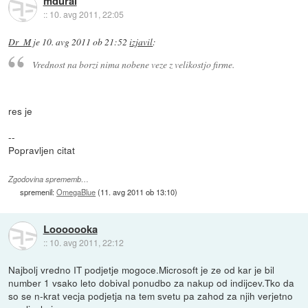
mdural
::
10. avg 2011, 22:05
Dr_M
je
10. avg 2011 ob 21:52
izjavil
:
Vrednost na borzi nima nobene veze z velikostjo firme.
res je
--
Popravljen citat
Zgodovina sprememb…
spremenil:
OmegaBlue
(
11. avg 2011 ob 13:10
)
Looooooka
::
10. avg 2011, 22:12
Najbolj vredno IT podjetje mogoce.Microsoft je ze od kar je bil
number 1 vsako leto dobival ponudbo za nakup od indijcev.Tko da
so se n-krat vecja podjetja na tem svetu pa zahod za njih verjetno