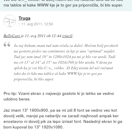
ma tablce al kake WWW kje je to gor pa priporočila, bi blo super.
Truga
::
11. avg 2011, 12:50
BaToCarx
je
11. avg 2011 ob 12:44
izjavil
:
Ja saj štekam, mam tud sam očala za daleč. Hočem bolj povdarit
na gostoto pixlov na centimeter, in kje je una "optimal" najdet.
Tud jaz sem imal 19" in 1280x1024 pa mi je blo vse uredi. Tudi
na crt 13" al 14" al 15" na 1024x768 je blo uredu. V dosu pa
sploh ka je vse blo C:>_ veliko. :D Zdej nisem šel nič računat
tako da če kdo ma tablce al kake WWW kje je to gor pa
priporočila, bi blo super.
Pro-tip: Vzami ekran z najvecjo gostoto ki jo lahko se vedno
udobno beres.
Jaz imam 13" 1600x900, pa se mi zdi 8 font se vedno vec kot
dovolj velik, manjsi pa neberljiv ne zaradi majhnosti ampak ker
enostavno ni dovolj pik za lepo izrisat font. Naslednji ekran ki ga
bom kupoval bo 13" 1920x1080.