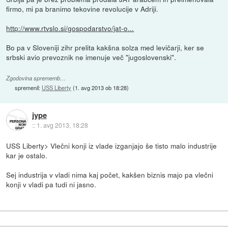
firmo, mi pa branimo tekovine revolucije v Adriji.
http://www.rtvslo.si/gospodarstvo/jat-o...
Bo pa v Sloveniji zihr prelita kakšna solza med levičarji, ker se
srbski avio prevoznik ne imenuje več "jugoslovenski".
Zgodovina sprememb…
spremenil:
USS Liberty
(
1. avg 2013 ob 18:28
)
jype
::
1. avg 2013, 18:28
USS Liberty> Vlečni konji iz vlade izganjajo še tisto malo industrije
kar je ostalo.
Sej industrija v vladi nima kaj počet, kakšen biznis majo pa vlečni
konji v vladi pa tudi ni jasno.