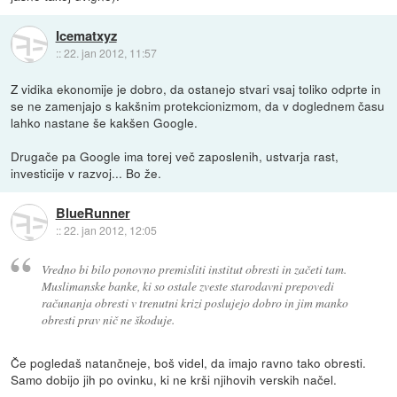
Icematxyz
::
22. jan 2012, 11:57
Z vidika ekonomije je dobro, da ostanejo stvari vsaj toliko odprte in
se ne zamenjajo s kakšnim protekcionizmom, da v doglednem času
lahko nastane še kakšen Google.
Drugače pa Google ima torej več zaposlenih, ustvarja rast,
investicije v razvoj... Bo že.
BlueRunner
::
22. jan 2012, 12:05
Vredno bi bilo ponovno premisliti institut obresti in začeti tam.
Muslimanske banke, ki so ostale zveste starodavni prepovedi
računanja obresti v trenutni krizi poslujejo dobro in jim manko
obresti prav nič ne škoduje.
Če pogledaš natančneje, boš videl, da imajo ravno tako obresti.
Samo dobijo jih po ovinku, ki ne krši njihovih verskih načel.