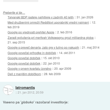
Preberite si še…
Tajvanski BDP rasteje najhitreje v zadnjih 40 letih
::
31. jan 2026
Med družbenimi omrežji Redditovi uporabniki vredni najmanj
::
12.
feb 2019
Google po vrednosti prehitel Apple
::
2. feb 2016
Zaradi goljufanja pri meritvah Volkswagnu grozi milijardna globa
::
21. sep 2015
Google s preveč denarja, zato gre v tujino po nakupih
::
21. maj 2014
Google povečal prihodke in dobiček
::
14. okt 2011
Google povečal dobiček
::
15. okt 2010
Google povečal dobiček
::
22. jan 2010
Google v prvem kvartalu izvrstno
::
20. apr 2009
Dell z manjšim dobičkom
::
28. feb 2009
Iatromantis
::
21. jan 2012, 20:59
Vseeno pa '
' razočaral investitorje:
globoko