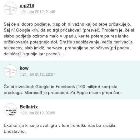
mp218
::
21. jan 2012, 21:46
Saj če si dobro podjetje, ti sploh ni važno kaj od tebe pričakujejo.
Saj ni Google kriv, da so trgi pričakovali (pre)več. Problem je, če si
slabo podjetje oziroma malo v upadu, ker te potem pa res lahko
pričakovanja potegnejo dol. Dražje zadolževanje, večja motivacija
tekmecov, slab imidž, nervoza, prenagljene odločitvev(pri padcu,
delničarji izgubijo kar precej)...
kow
::
21. jan 2012, 22:07
Če bi investiral: Google in Facebook (100 milijard kao) sta
predraga. Microsoft je prepoceni. Za Apple nisem prepričan.
Bellatrix
::
22. jan 2012, 07:09
Ekonomija ki se jo svet igra v tem trenutku nas bo zrušila.
Enostavno.