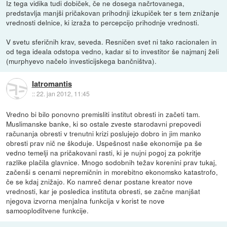
Iz tega vidika tudi dobiček, če ne dosega načrtovanega,
predstavlja manjši pričakovan prihodnji izkupiček ter s tem znižanje
vrednosti delnice, ki izraža to percepcijo prihodnje vrednosti.
V svetu sferičnih krav, seveda. Resničen svet ni tako racionalen in
od tega ideala odstopa vedno, kadar si to investitor še najmanj želi
(murphyevo načelo investicijskega bančništva).
Iatromantis
::
22. jan 2012, 11:45
Vredno bi bilo ponovno premisliti institut obresti in začeti tam.
Muslimanske banke, ki so ostale zveste starodavni prepovedi
računanja obresti v trenutni krizi poslujejo dobro in jim manko
obresti prav nič ne škoduje. Uspešnost naše ekonomije pa še
vedno temelji na pričakovani rasti, ki je nujni pogoj za pokritje
razlike plačila glavnice. Mnogo sodobnih težav korenini prav tukaj,
začenši s cenami nepremičnin in morebitno ekonomsko katastrofo,
če se kdaj znižajo. Ko namreč denar postane kreator nove
vrednosti, kar je posledica instituta obresti, se začne manjšat
njegova izvorna menjalna funkcija v korist te nove
samooploditvene funkcije.