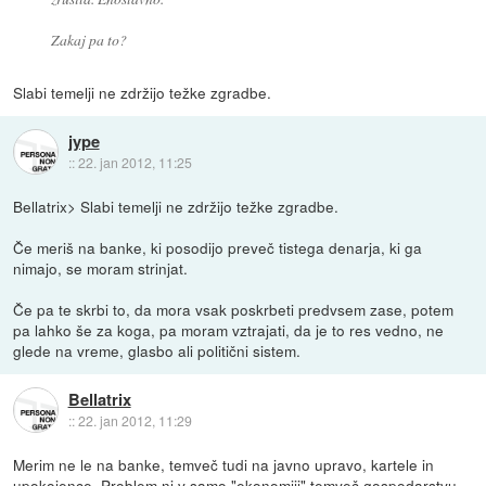
Zakaj pa to?
Slabi temelji ne zdržijo težke zgradbe.
jype
::
22. jan 2012, 11:25
Bellatrix> Slabi temelji ne zdržijo težke zgradbe.
Če meriš na banke, ki posodijo preveč tistega denarja, ki ga
nimajo, se moram strinjat.
Če pa te skrbi to, da mora vsak poskrbeti predvsem zase, potem
pa lahko še za koga, pa moram vztrajati, da je to res vedno, ne
glede na vreme, glasbo ali politični sistem.
Bellatrix
::
22. jan 2012, 11:29
Merim ne le na banke, temveč tudi na javno upravo, kartele in
upokojence. Problem ni v samo "ekonomiji" temveč gospodarstvu