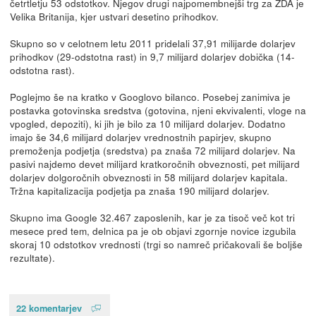
četrtletju 53 odstotkov. Njegov drugi najpomembnejši trg za ZDA je
Velika Britanija, kjer ustvari desetino prihodkov.
Skupno so v celotnem letu 2011 pridelali 37,91 milijarde dolarjev
prihodkov (29-odstotna rast) in 9,7 milijard dolarjev dobička (14-
odstotna rast).
Poglejmo še na kratko v Googlovo bilanco. Posebej zanimiva je
postavka gotovinska sredstva (gotovina, njeni ekvivalenti, vloge na
vpogled, depoziti), ki jih je bilo za 10 milijard dolarjev. Dodatno
imajo še 34,6 milijard dolarjev vrednostnih papirjev, skupno
premoženja podjetja (sredstva) pa znaša 72 milijard dolarjev. Na
pasivi najdemo devet milijard kratkoročnih obveznosti, pet milijard
dolarjev dolgoročnih obveznosti in 58 milijard dolarjev kapitala.
Tržna kapitalizacija podjetja pa znaša 190 milijard dolarjev.
Skupno ima Google 32.467 zaposlenih, kar je za tisoč več kot tri
mesece pred tem, delnica pa je ob objavi zgornje novice izgubila
skoraj 10 odstotkov vrednosti (trgi so namreč pričakovali še boljše
rezultate).
22 komentarjev