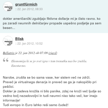
gruntfürmich
::
22. jan 2012, 08:33
dokler američančki zgubljajo fiktivne dollarje mi je čisto ravno. ko
pa zaradi neumnih delničarjev propade uspešno podjetje pa sem
besen...
Blisk
::
22. jan 2012, 10:52
Bellatrix
je
22. jan 2012 ob 07:09
izjavil
:
Ekonomija ki se jo svet igra v tem trenutku nas bo zrušila.
Enostavno.
Narobe, zrušila se bo sama vase, ker sistem več ne zdrži.
Preveč je virtualnega denarja in preveč se ga je nakopičilo pri
peščici.
Dokler je zadeva krožila ni bilo panike, zdaj ne kroži več ljudje so
vedno bolj nezadovoljni in tudi neumni niso tako več, ker imajo
informacije!
Tudi evropo in Euro lahko reši samo čudež!