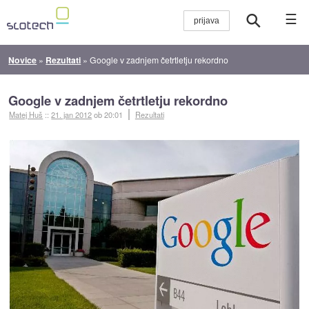
☰
Novice
»
Rezultati
»
Google v zadnjem četrtletju rekordno
Google v zadnjem četrtletju rekordno
Matej Huš
::
21. jan 2012
ob 20:01
Rezultati