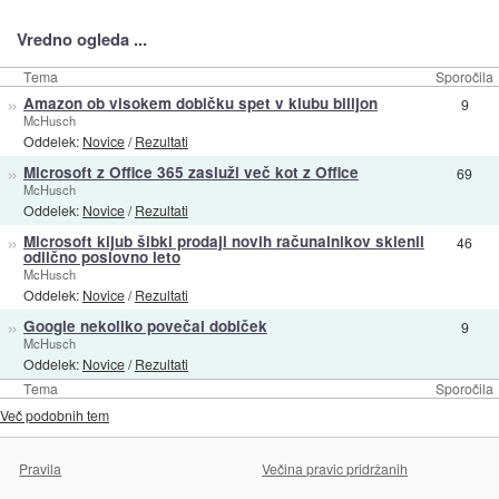
Vredno ogleda ...
Tema
Sporočila
»
Amazon ob visokem dobičku spet v klubu bilijon
9
McHusch
Oddelek:
Novice
/
Rezultati
»
Microsoft z Office 365 zasluži več kot z Office
69
McHusch
Oddelek:
Novice
/
Rezultati
»
Microsoft kljub šibki prodaji novih računalnikov sklenil
46
odlično poslovno leto
McHusch
Oddelek:
Novice
/
Rezultati
»
Google nekoliko povečal dobiček
9
McHusch
Oddelek:
Novice
/
Rezultati
Tema
Sporočila
Več podobnih tem
Pravila
Večina pravic pridržanih