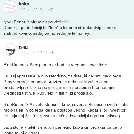
kpkp
::
22. jan 2012, 11:47
jype>Denar je virtualen po definiciji.
Denar je po definiciji bil "bon" s katerim si lahko dvignil neko
žlahtno kovino, sedaj pa ja, sedaj je le money.
jype
::
22. jan 2012, 11:49
BlueRunner> Percipirana prihodnja vrednost investicije.
Ja, saj vprašanje je bilo retorično, za tiste, ki ne razumejo tega.
Pravzaprav je odgovor pravilen le deloma: končno ceno
predstavlja približno povprečje vseh percipiranih prihodnjih
vrednosti tistih, ki kupujejo in tistih, ki prodajajo.
BlueRunner> V svetu sferičnih krav, seveda. Resničen svet ni tako
racionalen in od tega ideala odstopa vedno, kadar si to investitor
še najmanj želi (murphyevo načelo investicijskega bančništva).
Ja, zato je v takih trenutkih pametno kupiti čimveč (kar pa ceno
jasno takoj dvigne).