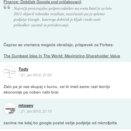
Finance: Dobiček Googla pod pričakovanji
Največji proizvajalec polprevodnikov na svetu Intel je za leto
2011 objavil rekordne rezultate, razočaralo pa je spletno
podjetje Google , katerega dobiček je kljub visoki rasti
prihodkov zaostal za pričakovanji.
Čeprav se vremena mogoče obračajo, prispevek za Forbes:
The Dumbest Idea In The World: Maximizing Shareholder Value
Tody
::
21. jan 2012, 21:05
Zato pa je vse skupaj v kurcu, vsi bi imeli samo rast teorijo
ekonomije pa noben nebi bral.
mtosev
::
21. jan 2012, 21:10
zanima me kdaj bo google postal večje podjetje od micro$ofta