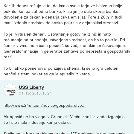
Kar jih danes rešuje je to, da imajo svoje terjatve bistveno bolje
pokrite, kot pa zahodne banke, ki se jim je dalo skoraj bianko
dovoljenje za tiskanje denarja (siva emisija). Fore z 20% in tudi
manj izdanih sredstev dejansko pokritih z dejanskimi sredstvi.
To je "virtualen denar". Ustvarjanje gotovine iz nič in nato
računanje na prihodnjo ustvarjeno vrednost, da bo to pokrila. Pri
čemer v vmesnem času posodiš še več, z enakim pričakovanjem.
Generator inflacije in generator zahteve po neprestani gospodarski
rasti.
To bi lahko poimenoval ponzijeva shema, ki se jo igra celoten
bančni sistem, odkar se ga je spustilo iz ketne.
USS Liberty
::
1. avg 2013, 18:24
http://www.24ur.com/novice/gospodarstvo...
Akrapovič ne bo vlagal v Črnomelj. Vlečni konji iz vlade izganjajo
še tisto malo industrije kar je ostalo.
Srbija pa je brez problema prodala JAT arabcem in preimenovala