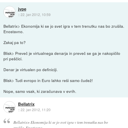
jype
::
22. jan 2012, 10:59
Bellatrix> Ekonomija ki se jo svet igra v tem trenutku nas bo zrušila.
Enostavno.
Zakaj pa to?
Blisk> Preveč je virtualnega denarja in preveč se ga je nakopičilo
pri peščici.
Denar je virtualen po definiciji.
Blisk> Tudi evropo in Euro lahko reši samo čudež!
Nope, samo vsak, ki zaračunava v evrih.
Bellatrix
::
22. jan 2012, 11:20
Bellatrix> Ekonomija ki se jo svet igra v tem trenutku nas bo
zrušila. Enostavno.