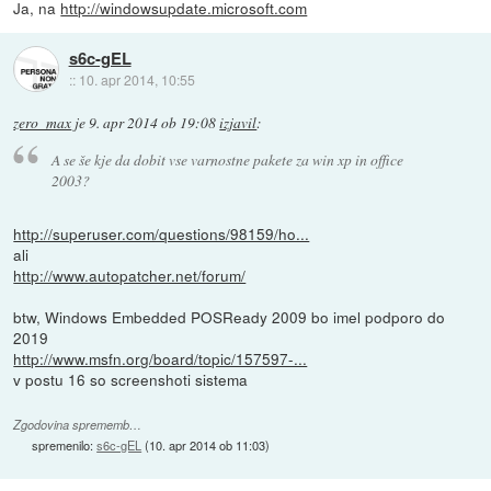
Ja, na
http://windowsupdate.microsoft.com
s6c-gEL
::
10. apr 2014, 10:55
zero_max
je
9. apr 2014 ob 19:08
izjavil
:
A se še kje da dobit vse varnostne pakete za win xp in office
2003?
http://superuser.com/questions/98159/ho...
ali
http://www.autopatcher.net/forum/
btw, Windows Embedded POSReady 2009 bo imel podporo do
2019
http://www.msfn.org/board/topic/157597-...
v postu 16 so screenshoti sistema
Zgodovina sprememb…
spremenilo:
s6c-gEL
(
10. apr 2014 ob 11:03
)