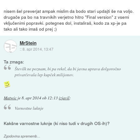
nisem šel preverjat ampak mislim da bodo stari updajti še na voljo.
drugače pa bo na travnikih verjetno hitro "Final version" z vsemi
vključenimi popravki. potegnes dol, instaliraš, kodo za xp-je pa
tako ali tako imaš od prej ;)
MrStein
::
8. apr 2014, 13:47
Ta zmaga:
Številk ne poznam, bi pa rekel, da bi javna uprava dolgoročno
privarčevala lep kupček milijonov.
Matwic
je
8. apr 2014 ob 12:13
izjavil
:
Varnostne luknje
Kakšne varnostne luknje (ki niso tudi v drugih OS-ih)?
Zgodovina sprememb…