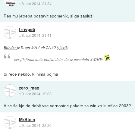
::
8. apr 2014, 21:34
Res mu jetreba postavit spomenik, si ga zasluži.
trnvpeti
::
8. apr 2014, 21:41
Blinder
je
8. apr 2014 ob 21:30
izjavil
:
ker jih firma noče plačat delo, da se posodobi SW/HW
to rece nekdo, ki nima pojma
zero_max
::
9. apr 2014, 19:08
A se še kje da dobit vse varnostne pakete za win xp in office 2003?
MrStein
::
9. apr 2014, 22:20