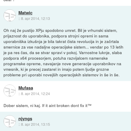
Matwic
::
8. apr 2014, 12:13
Oh naj že pustijo XPju spodobno umret. Bil je vrhunski sistem,
prijaznost do uporabnika, podpora strojni opremi in sama
uporabniška izkušnja je bila takrat čista revolucija in je začrtala
smernice za vse nadaljne operacijske sistem... vendar po 13 letih
je pa res čas, da se stvar spravi v pokoj. Varnostne luknje, slaba
podpora x64 procesorjem, potuha razvijalcem namenske
programske opreme, navajanje nove generacije uporabnikov na
vmesnik, ki je precej zastarel in imajo potem ljudje grozne
probleme pri uporabi novejših operacijskih sistemov in še in še.
Mufasa
::
8. apr 2014, 12:24
Dober sistem, ni kaj. If it aint broken dont fix it™
njyngs
::
8. apr 2014, 13:15