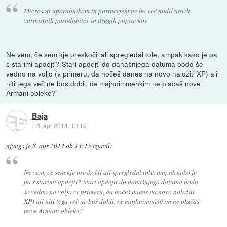
Microsoft uporabnikom in partnerjem ne bo več nudil novih
varnostnih posodobitev in drugih popravkov
Ne vem, če sem kje preskočil ali spregledal tole, ampak kako je pa
s starimi apdejti? Stari apdejti do današnjega datuma bodo še
vedno na voljo (v primeru, da hočeš danes na novo naložiti XP) ali
niti tega več ne boš dobil, če majhnimmehkim ne plačaš nove
Armani obleke?
Baja
::
8. apr 2014, 13:19
njyngs
je
8. apr 2014 ob 13:15
izjavil
:
Ne vem, če sem kje preskočil ali spregledal tole, ampak kako je
pa s starimi apdejti? Stari apdejti do današnjega datuma bodo
še vedno na voljo (v primeru, da hočeš danes na novo naložiti
XP) ali niti tega več ne boš dobil, če majhnimmehkim ne plačaš
nove Armani obleke?