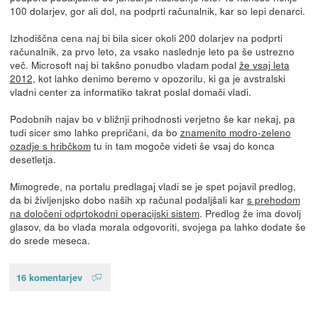
100 dolarjev, gor ali dol, na podprti računalnik, kar so lepi denarci.
Izhodiščna cena naj bi bila sicer okoli 200 dolarjev na podprti
računalnik, za prvo leto, za vsako naslednje leto pa še ustrezno
več. Microsoft naj bi takšno ponudbo vladam podal
že vsaj leta
2012
, kot lahko denimo beremo v opozorilu, ki ga je avstralski
vladni center za informatiko takrat poslal domači vladi.
Podobnih najav bo v bližnji prihodnosti verjetno še kar nekaj, pa
tudi sicer smo lahko prepričani, da bo
znamenito modro-zeleno
ozadje s hribčkom
tu in tam mogoče videti še vsaj do konca
desetletja.
Mimogrede, na portalu predlagaj vladi se je spet pojavil predlog,
da bi življenjsko dobo naših xp računal podaljšali kar
s prehodom
na določeni odprtokodni operacijski sistem
. Predlog že ima dovolj
glasov, da bo vlada morala odgovoriti, svojega pa lahko dodate še
do srede meseca.
16 komentarjev