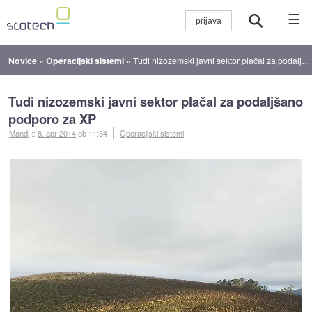
☰
Novice
»
Operacijski sistemi
»
Tudi nizozemski javni sektor plačal za podaljšano podporo za XP
Tudi nizozemski javni sektor plačal za podaljšano
podporo za XP
Mandi
::
8. apr 2014
ob 11:34
Operacijski sistemi