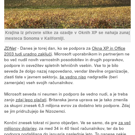
Krajina iz privzete slike za ozadje v Oknih XP se nahaja zunaj
mesteca Sonoma v Kaliforniji.
- Danes je torej dan, ko se podpora za
Okna XP in Office
ZDNet
2003 tudi uradno zaključi
. Microsoft uporabnikom in partnerjem ne
bo več nudil novih varnostnih posodobitev in drugih popravkov,
podpore in osvežitev spletnih tehničnih vsebin. Vse to je bilo
seveda že dolgo nazaj napovedano, vendar številne organizacije,
zlasti tiste v javnem sektorju,
še vedno niso
nadgradile (beri
zamenjale) vseh svojih računalnikov.
Microsoft seveda ni neumen in podporo še vedno nudi, a je treba
zanjo
zdaj lepo plačati
. Britanska javna uprava se je tako zmenila
za skupni znesek 6,5 milijona evrov za dodatno leto podpore. Zdaj
se jim pridružujejo še Nizozemci.
Končni znesek tokrat ni javno objavljen. Ve se samo, da gre
za več
milijonov dolarjev
, za med 34 in 40 tisoč računalnikov, ter da bo
podpora podaljšana do januarja naslednje leto. To nanese nekje