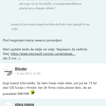
niti tega več ne boš dobil, če majhnimmehkim ne
plačaš nove Armani obleke?
nisem šel preverjat ampak mislim da bodo stari updajti še na
voljo.
Pod tveganjem bana vseeno ponavljam:
Stari update bodo še dalje na voljo. Napisano že večkrat.
Glej:
https://www.microsoft.com/en-us/windows...
(še 3 ure...)
Blinder
::
8. apr 2014, 21:30
bogi loserji informatiki, že tako imajo malo dela, pol pa še 13 let
star OS furajo v firmah, ker jih firma noče plačat delo, da se
posodobi SW/HW
stara mama