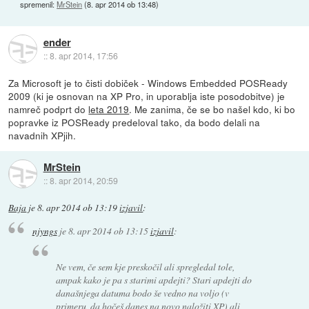
spremenil:
MrStein
(
8. apr 2014 ob 13:48
)
ender
::
8. apr 2014, 17:56
Za Microsoft je to čisti dobiček - Windows Embedded POSReady
2009 (ki je osnovan na XP Pro, in uporablja iste posodobitve) je
namreč podprt do
leta 2019
. Me zanima, če se bo našel kdo, ki bo
popravke iz POSReady predeloval tako, da bodo delali na
navadnih XPjih.
MrStein
::
8. apr 2014, 20:59
Baja
je
8. apr 2014 ob 13:19
izjavil
:
njyngs
je
8. apr 2014 ob 13:15
izjavil
:
Ne vem, če sem kje preskočil ali spregledal tole,
ampak kako je pa s starimi apdejti? Stari apdejti do
današnjega datuma bodo še vedno na voljo (v
primeru, da hočeš danes na novo naložiti XP) ali