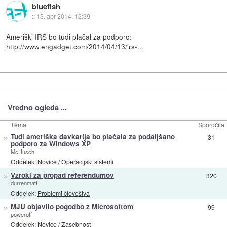
bluefish
::
13. apr 2014, 12:39
Ameriški IRS bo tudi plačal za podporo:
http://www.engadget.com/2014/04/13/irs-...
Vredno ogleda ...
Tema
Sporočila
»
Tudi ameriška davkarija bo plačala za podaljšano
31
podporo za Windows XP
McHusch
Oddelek:
Novice
/
Operacijski sistemi
»
Vzroki za propad referendumov
320
durrenmatt
Oddelek:
Problemi človeštva
»
MJU objavilo pogodbo z Microsoftom
99
poweroff
Oddelek:
Novice
/
Zasebnost