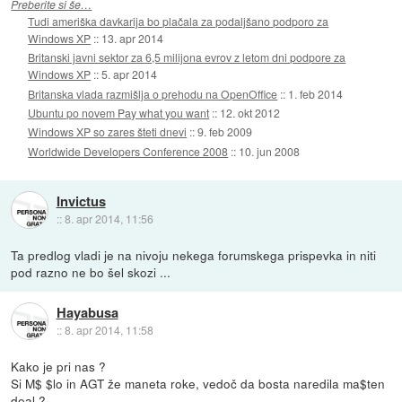
Preberite si še…
Tudi ameriška davkarija bo plačala za podaljšano podporo za
Windows XP
::
13. apr 2014
Britanski javni sektor za 6,5 milijona evrov z letom dni podpore za
Windows XP
::
5. apr 2014
Britanska vlada razmišlja o prehodu na OpenOffice
::
1. feb 2014
Ubuntu po novem Pay what you want
::
12. okt 2012
Windows XP so zares šteti dnevi
::
9. feb 2009
Worldwide Developers Conference 2008
::
10. jun 2008
Invictus
::
8. apr 2014, 11:56
Ta predlog vladi je na nivoju nekega forumskega prispevka in niti
pod razno ne bo šel skozi ...
Hayabusa
::
8. apr 2014, 11:58
Kako je pri nas ?
Si M$ $lo in AGT že maneta roke, vedoč da bosta naredila ma$ten
deal ?