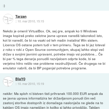
:)
Tarzan
::
10. mar 2010, 15:15
Nekdo je omenil VirtualBox. Ok, sej gre, ampak ko ti Windows
image kopiraš preko celotne javne uprave narediš takorekoč isto,
kot bi naredil, če bi na vsaki od teh mašin instaliral Win sistem.
Licenca OS ostane potem tudi v tem primeru. Tega se bi jaz loteval
z roko v roki z Open Source communityjem, skupaj lahko stopi več
držav s svojimi javnimi upravami, potrebe imajo vsi podobne... Če
bi par % tega denarja ponudili razvijalcem odprte kode, bi se
verjetno hitro rešilo vse probleme nezdružljivosti. Če drugega ne bi
emulator nabrili, da bi BP poganjal potrebne programe.
BlaY0
::
10. mar 2010, 15:19
nekikr: Ma sploh ni bistven tisti prihranek 100.000 EUR ampak da
se javna uprava informatizira ter državljanom ponudi čim več
zastonj storitve dostopnih iz domačega naslonjača ne glede na to
kakšen OS imajo nameščen in koliko si lahko privoščijo. Takšen