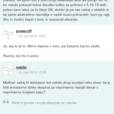
bo nekdo pokazal točno številko koliko se prihrani v 5,10,15 letih,
potem sem takoj za to idejo OK, dokler je pa vse nekaj v oblakih in
se samo abstraktno razmišlja o nekih kvazi prihrankih, bom pa raje
tiho in modro čepel v kotu in opazoval situacijo.
poweroff
::
10. mar 2010, 15:07
Ja, saj to je to. Mirno čepimo v kotu, pa čakamo kaj bo padlo.
Razvoj, da mu ni para.
nekikr
::
10. mar 2010, 15:09
Matthai: zakaj bi istočasno kot nekdo drug izumljal neko stvar, če jo
boš enostavno lahko skopiral za neprimerno manjši denar v
neprimerno krajšem času?
Počni to prosim s svojim denarjem, ne z mojim.