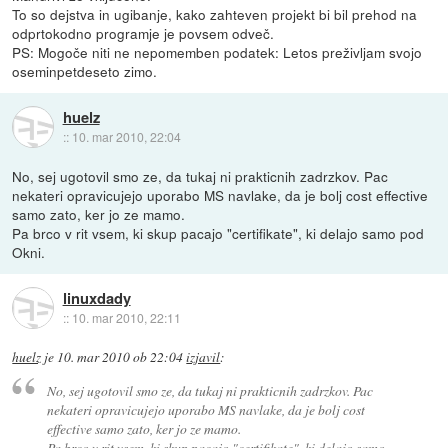
To so dejstva in ugibanje, kako zahteven projekt bi bil prehod na
odprtokodno programje je povsem odveč.
PS: Mogoče niti ne nepomemben podatek: Letos preživljam svojo
oseminpetdeseto zimo.
huelz
::
10. mar 2010, 22:04
No, sej ugotovil smo ze, da tukaj ni prakticnih zadrzkov. Pac
nekateri opravicujejo uporabo MS navlake, da je bolj cost effective
samo zato, ker jo ze mamo.
Pa brco v rit vsem, ki skup pacajo "certifikate", ki delajo samo pod
Okni.
linuxdady
::
10. mar 2010, 22:11
huelz
je
10. mar 2010 ob 22:04
izjavil
:
No, sej ugotovil smo ze, da tukaj ni prakticnih zadrzkov. Pac
nekateri opravicujejo uporabo MS navlake, da je bolj cost
effective samo zato, ker jo ze mamo.
Pa brco v rit vsem, ki skup pacajo "certifikate", ki delajo samo