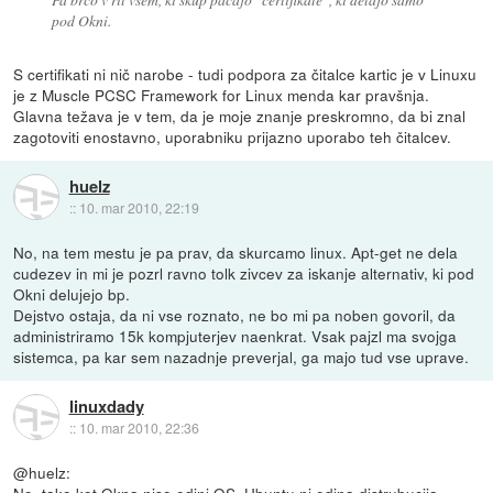
pod Okni.
S certifikati ni nič narobe - tudi podpora za čitalce kartic je v Linuxu
je z Muscle PCSC Framework for Linux menda kar pravšnja.
Glavna težava je v tem, da je moje znanje preskromno, da bi znal
zagotoviti enostavno, uporabniku prijazno uporabo teh čitalcev.
huelz
::
10. mar 2010, 22:19
No, na tem mestu je pa prav, da skurcamo linux. Apt-get ne dela
cudezev in mi je pozrl ravno tolk zivcev za iskanje alternativ, ki pod
Okni delujejo bp.
Dejstvo ostaja, da ni vse roznato, ne bo mi pa noben govoril, da
administriramo 15k kompjuterjev naenkrat. Vsak pajzl ma svojga
sistemca, pa kar sem nazadnje preverjal, ga majo tud vse uprave.
linuxdady
::
10. mar 2010, 22:36
@huelz:
No, tako kot Okna niso edini OS, Ubuntu ni edina distrubucija