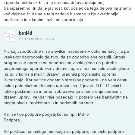
Lepo da nekdo skrbi za to da naša država deluje bolj
transparentno. In da je javnosti kot posledica tega delovanja znano
več dejstev. In da se s tem zadeve bistveno lažje ovrednotijo,
analizirajo in v končni fazi tudi spreminjajo.
butl4d
::
10. mar 2010, 19:04
Nic kaj vzpodbudne niso stevilke, navedene v dokumentaciji, ja pa
vsekakor dobrodoslo dejstvo, da so pogodbo obelodanili. Stroski
programske opreme so nenormalno visoki glede na potrebe
povprecnega uporabnika v drzavni upravi, oz. so zelo visoki glede
na to, v koliksni meri ti drzavni uradniki programsko opremo
izkoriscajo. Kar se tice dodatnih stroskov podpore - ne vem cemu
sploh potemtakem drzavna uprava ima IT-jovce. Ti t.i. IT-jovci bi
lahko poskrbeli za interna izobrazevanja sirse srenje sedece v
drzavni upravi, vendar raje posedajo in pozrejo ves bandwidth na
megaupludu, rapidshare-u in podobnih straneh.
Kar se tice podpore podjetij kot so npr. MS ->
Podpora...
Ko poklices na malega mehkega za podporo, namesto podpore