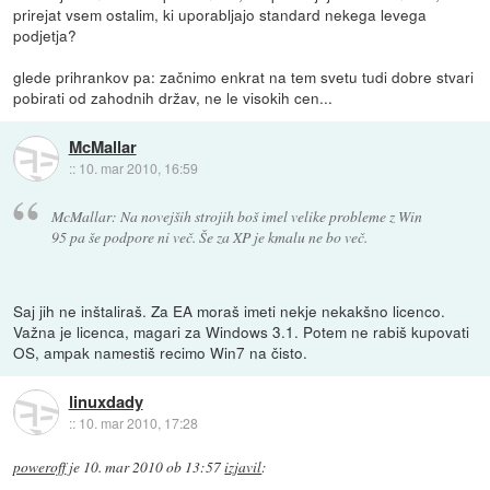
prirejat vsem ostalim, ki uporabljajo standard nekega levega
podjetja?
glede prihrankov pa: začnimo enkrat na tem svetu tudi dobre stvari
pobirati od zahodnih držav, ne le visokih cen...
McMallar
::
10. mar 2010, 16:59
McMallar: Na novejših strojih boš imel velike probleme z Win
95 pa še podpore ni več. Še za XP je kmalu ne bo več.
Saj jih ne inštaliraš. Za EA moraš imeti nekje nekakšno licenco.
Važna je licenca, magari za Windows 3.1. Potem ne rabiš kupovati
OS, ampak namestiš recimo Win7 na čisto.
linuxdady
::
10. mar 2010, 17:28
poweroff
je
10. mar 2010 ob 13:57
izjavil
: