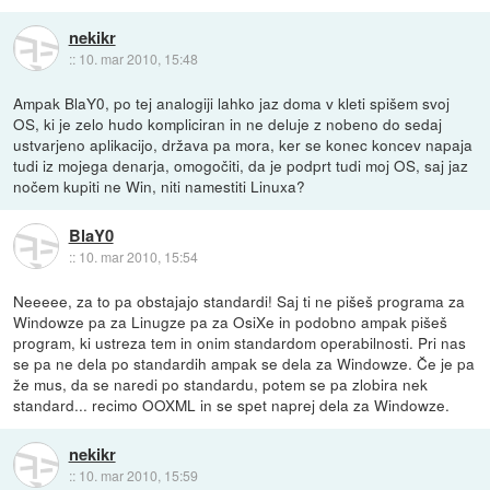
nekikr
::
10. mar 2010, 15:48
Ampak BlaY0, po tej analogiji lahko jaz doma v kleti spišem svoj
OS, ki je zelo hudo kompliciran in ne deluje z nobeno do sedaj
ustvarjeno aplikacijo, država pa mora, ker se konec koncev napaja
tudi iz mojega denarja, omogočiti, da je podprt tudi moj OS, saj jaz
nočem kupiti ne Win, niti namestiti Linuxa?
BlaY0
::
10. mar 2010, 15:54
Neeeee, za to pa obstajajo standardi! Saj ti ne pišeš programa za
Windowze pa za Linugze pa za OsiXe in podobno ampak pišeš
program, ki ustreza tem in onim standardom operabilnosti. Pri nas
se pa ne dela po standardih ampak se dela za Windowze. Če je pa
že mus, da se naredi po standardu, potem se pa zlobira nek
standard... recimo OOXML in se spet naprej dela za Windowze.
nekikr
::
10. mar 2010, 15:59