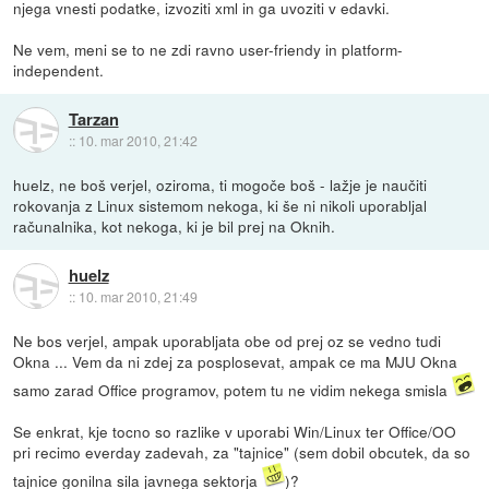
njega vnesti podatke, izvoziti xml in ga uvoziti v edavki.
Ne vem, meni se to ne zdi ravno user-friendy in platform-
independent.
Tarzan
::
10. mar 2010, 21:42
huelz, ne boš verjel, oziroma, ti mogoče boš - lažje je naučiti
rokovanja z Linux sistemom nekoga, ki še ni nikoli uporabljal
računalnika, kot nekoga, ki je bil prej na Oknih.
huelz
::
10. mar 2010, 21:49
Ne bos verjel, ampak uporabljata obe od prej oz se vedno tudi
Okna ... Vem da ni zdej za posplosevat, ampak ce ma MJU Okna
samo zarad Office programov, potem tu ne vidim nekega smisla
Se enkrat, kje tocno so razlike v uporabi Win/Linux ter Office/OO
pri recimo everday zadevah, za "tajnice" (sem dobil obcutek, da so
tajnice gonilna sila javnega sektorja
)?