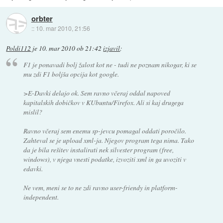
orbter
::
10. mar 2010, 21:56
Poldi112
je
10. mar 2010 ob 21:42
izjavil
:
F1 je ponavadi bolj žalost kot ne - tudi ne poznam nikogar, ki se
mu zdi F1 boljša opcija kot google.
>E-Davki delajo ok. Sem ravno včeraj oddal napoved
kapitalskih dobičkov v KUbuntu/Firefox. Ali si kaj drugega
mislil?
Ravno včeraj sem enemu sp-jevcu pomagal oddati poročilo.
Zahteval se je upload xml-ja. Njegov program tega nima. Tako
da je bila rešitev instalirati nek silvester program (free,
windows), v njega vnesti podatke, izvoziti xml in ga uvoziti v
edavki.
Ne vem, meni se to ne zdi ravno user-friendy in platform-
independent.