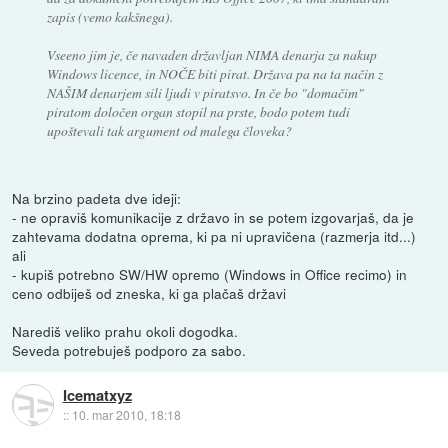
zapis (vemo kakšnega).
Vseeno jim je, če navaden državljan NIMA denarja za nakup
Windows licence, in NOČE biti pirat. Država pa na ta način z
NAŠIM denarjem sili ljudi v piratsvo. In če bo "domačim"
piratom določen organ stopil na prste, bodo potem tudi
upoštevali tak argument od malega človeka?
Na brzino padeta dve ideji:
- ne opraviš komunikacije z državo in se potem izgovarjaš, da je
zahtevama dodatna oprema, ki pa ni upravičena (razmerja itd...)
ali
- kupiš potrebno SW/HW opremo (Windows in Office recimo) in
ceno odbiješ od zneska, ki ga plačaš državi
Narediš veliko prahu okoli dogodka.
Seveda potrebuješ podporo za sabo.
Icematxyz
::
10. mar 2010, 18:18