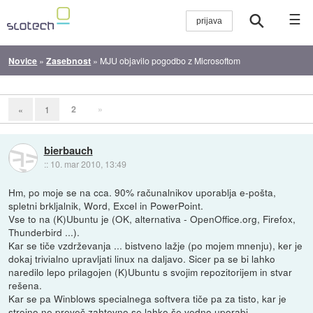
☰
Novice
»
Zasebnost
»
MJU objavilo pogodbo z Microsoftom
2
»
«
1
bierbauch
::
10. mar 2010, 13:49
Hm, po moje se na cca. 90% računalnikov uporablja e-pošta,
spletni brkljalnik, Word, Excel in PowerPoint.
Vse to na (K)Ubuntu je (OK, alternativa - OpenOffice.org, Firefox,
Thunderbird ...).
Kar se tiče vzdrževanja ... bistveno lažje (po mojem mnenju), ker je
dokaj trivialno upravljati linux na daljavo. Sicer pa se bi lahko
naredilo lepo prilagojen (K)Ubuntu s svojim repozitorijem in stvar
rešena.
Kar se pa Winblows specialnega softvera tiče pa za tisto, kar je
strojno ne preveč zahtevno se lahko še vedno uporabi