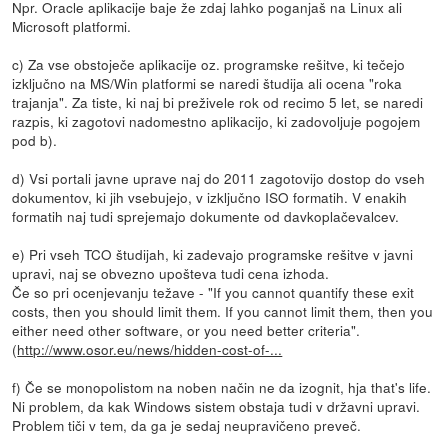
Npr. Oracle aplikacije baje že zdaj lahko poganjaš na Linux ali
Microsoft platformi.
c) Za vse obstoječe aplikacije oz. programske rešitve, ki tečejo
izključno na MS/Win platformi se naredi študija ali ocena "roka
trajanja". Za tiste, ki naj bi preživele rok od recimo 5 let, se naredi
razpis, ki zagotovi nadomestno aplikacijo, ki zadovoljuje pogojem
pod b).
d) Vsi portali javne uprave naj do 2011 zagotovijo dostop do vseh
dokumentov, ki jih vsebujejo, v izključno ISO formatih. V enakih
formatih naj tudi sprejemajo dokumente od davkoplačevalcev.
e) Pri vseh TCO študijah, ki zadevajo programske rešitve v javni
upravi, naj se obvezno upošteva tudi cena izhoda.
Če so pri ocenjevanju težave - "If you cannot quantify these exit
costs, then you should limit them. If you cannot limit them, then you
either need other software, or you need better criteria".
(
http://www.osor.eu/news/hidden-cost-of-...
f) Če se monopolistom na noben način ne da izognit, hja that's life.
Ni problem, da kak Windows sistem obstaja tudi v državni upravi.
Problem tiči v tem, da ga je sedaj neupravičeno preveč.