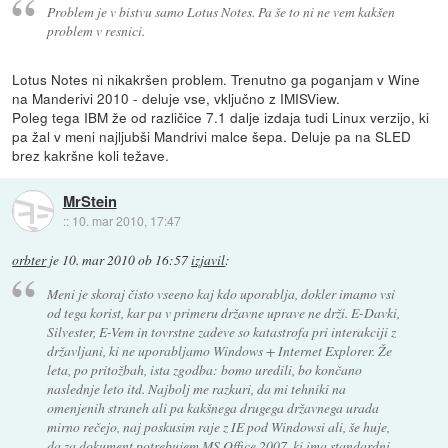
Problem je v bistvu samo Lotus Notes. Pa še to ni ne vem kakšen
problem v resnici.
Lotus Notes ni nikakršen problem. Trenutno ga poganjam v Wine
na Manderivi 2010 - deluje vse, vključno z IMISView.
Poleg tega IBM že od različice 7.1 dalje izdaja tudi Linux verzijo, ki
pa žal v meni najljubši Mandrivi malce šepa. Deluje pa na SLED
brez kakršne koli težave.
MrStein
::
10. mar 2010, 17:47
orbter
je
10. mar 2010 ob 16:57
izjavil
:
Meni je skoraj čisto vseeno kaj kdo uporablja, dokler imamo vsi
od tega korist, kar pa v primeru državne uprave ne drži. E-Davki,
Silvester, E-Vem in tovrstne zadeve so katastrofa pri interakciji z
državljani, ki ne uporabljamo Windows + Internet Explorer. Že
leta, po pritožbah, ista zgodba: bomo uredili, bo končano
naslednje leto itd. Najbolj me razkuri, da mi tehniki na
omenjenih straneh ali pa kakšnega drugega državnega urada
mirno rečejo, naj poskusim raje z IE pod Windowsi ali, še huje,
da za dokument potrebujem MS Office 2007, ki ima standardni