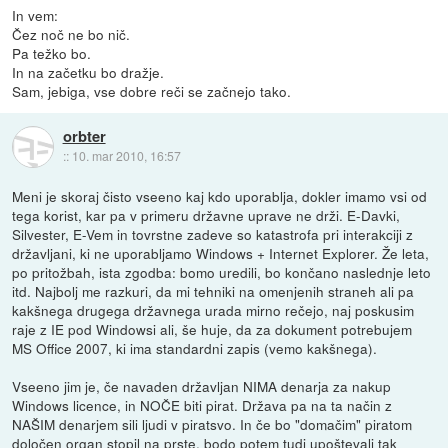
In vem:
Čez noč ne bo nič.
Pa težko bo.
In na začetku bo dražje.
Sam, jebiga, vse dobre reči se začnejo tako.
orbter
::
10. mar 2010, 16:57
Meni je skoraj čisto vseeno kaj kdo uporablja, dokler imamo vsi od
tega korist, kar pa v primeru državne uprave ne drži. E-Davki,
Silvester, E-Vem in tovrstne zadeve so katastrofa pri interakciji z
državljani, ki ne uporabljamo Windows + Internet Explorer. Že leta,
po pritožbah, ista zgodba: bomo uredili, bo končano naslednje leto
itd. Najbolj me razkuri, da mi tehniki na omenjenih straneh ali pa
kakšnega drugega državnega urada mirno rečejo, naj poskusim
raje z IE pod Windowsi ali, še huje, da za dokument potrebujem
MS Office 2007, ki ima standardni zapis (vemo kakšnega).
Vseeno jim je, če navaden državljan NIMA denarja za nakup
Windows licence, in NOČE biti pirat. Država pa na ta način z
NAŠIM denarjem sili ljudi v piratsvo. In če bo "domačim" piratom
določen organ stopil na prste, bodo potem tudi upoštevali tak