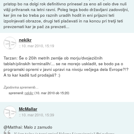
pristop bo na dolgi rok definitivno prinesel za eno ali celo dve nuli
višji prihranek na letni ravni. Poleg tega bodo državljani zadovoljni,
ker jim ne bo treba po raznih uradih hodit in eni prijazni teti
izpolnjevati obrazce, drugi teti plačevati in na koncu pri tretji teti
prevzemati kar je pač za prevzeti...
nekikr
::
10. mar 2010, 15:19
Tarzan: Še o 20ih metrih zemlje ob morju/dvojezičnih
tablah/plinskih terminalih/... se ne morejo uskladit, se bodo pa o
programski opremi v javni upravi na nivoju večjega dela Evrope?!?
A to kar kadiš tud prodajaš? :)
Zgodovina sprememb…
spremenil:
nekikr
(
10. mar 2010 ob 15:20
)
McMallar
::
10. mar 2010, 15:39
@Matthai: Malo z zamudo
V čem točno je torej smisel Volume Licenciranja? Pri nakupu