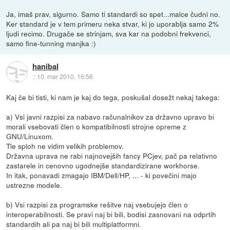
Ja, imaš prav, sigurno. Samo ti standardi so spet...malce čudni no.
Ker standard je v tem primeru neka stvar, ki jo uporablja samo 2%
ljudi recimo. Drugače se strinjam, sva kar na podobni frekvenci,
samo fine-tunning manjka :)
hanibal
::
10. mar 2010, 16:56
Kaj če bi tisti, ki nam je kaj do tega, poskušal dosežt nekaj takega:
a) Vsi javni razpisi za nabavo računalnikov za državno upravo bi
morali vsebovati člen o kompatibilnosti strojne opreme z
GNU/Linuxom.
Tle sploh ne vidim velikih problemov.
Državna uprava ne rabi najnovejših fancy PCjev, pač pa relativno
zastarele in cenovno ugodnejše standardizirane workhorse.
In itak, ponavadi zmagajo IBM/Dell/HP, ... - ki povečini majo
ustrezne modele.
b) Vsi razpisi za programske rešitve naj vsebujejo člen o
interoperabilnosti. Se pravi naj bi bili, bodisi zasnovani na odprtih
standardih ali pa naj bi bili multiplatformni.