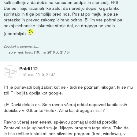
kolk salterjev, da dobis na koncu en podpis in stempelj. FFS.
Danes imajo racunalnike zato, da naredijo dopis, ki ga lahko
sprintajo in ti ga pomolijo pred nos. Poslat po mejlu je pa ze
pretezko in prevec zakomplicirano ocitno. Bi jim vse pobral pa
nazaj mehanske tipkarske stroje dal, ce drugega ne znajo
(uporabljat)
Zgodovina sprememb…
spremenil:
huelz
(
10. mar 2010 ob 21:16
)
Poldi112
::
10. mar 2010, 21:42
F1 je ponavadi bolj žalost kot ne - tudi ne poznam nikogar, ki se mu
zdi F1 boljša opcija kot google.
>E-Davki delajo ok. Sem ravno včeraj oddal napoved kapitalskih
dobičkov v KUbuntu/Firefox. Ali si kaj drugega mislil?
Ravno včeraj sem enemu sp-jevcu pomagal oddati poročilo.
Zahteval se je upload xml-ja. Njegov program tega nima. Tako da
je bila rešitev instalirati nek silvester program (free, windows), v