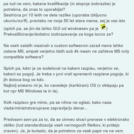
pa tud ne vem, kaksne kvalifikacije (in stopnja izobrazbe) je
potrebna, da znas to uporabljat?
Sestricna pri 10 letih ne dela razlike (uporaba izkljucno
ubuntu/oo/ff), pravtako ne moja 50 let stara mama, sej je vse isto
(sploh pa, se jim da lahko GUI od windowsev pa je
)
Prekvalificiranje/dodatno izobrazevanje za koga tocno ze?
Na vseh ostalih masinah s custom softwerom zarad mene lahko
ostane MS, ampak verjetno tistih sub 4k masin ne zahteva MS only
compatible softwera?
Sploh pa, kdor je ze sodeloval na kakem razpisu, verjetno ve,
kaksni so pogoji. Je treba v prvi vrsti spremenit razpisne pogoje, ki
jih doloca bog ve kdo.
Najbolj smesno mi je, ko navedejo (karikiram) OS (v oklepaju pa
kot npr MS Windows ta in ta).
Kolk razpisov gre mimo, pa se nihce ne oglasi, kako nasa
vlada/ministrstva/uprave zapravlja/jo denar...
Predvsem sem pa za to, da se cimvec stvari prenese v elektronsko
obliko (tud standardizacija vseh ne/mogocih filetkov, ki pridejo
zraven). Ja, je butasto, da je potrebno za vsak papir na ne vem