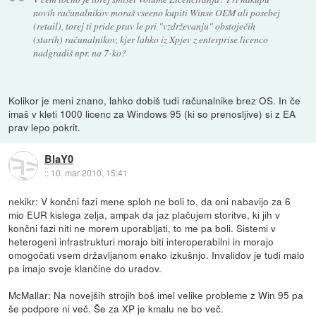
novih računalnikov moraš vseeno kupiti Winse OEM ali posebej
(retail), torej ti pride prav le pri "vzdrževanju" obstoječih
(starih) računalnikov, kjer lahko iz Xpjev z enterprise licenco
nadgradiš npr. na 7-ko?
Kolikor je meni znano, lahko dobiš tudi računalnike brez OS. In če
imaš v kleti 1000 licenc za Windows 95 (ki so prenosljive) si z EA
prav lepo pokrit.
BlaY0
::
10. mar 2010, 15:41
nekikr: V končni fazi mene sploh ne boli to, da oni nabavijo za 6
mio EUR kislega zelja, ampak da jaz plačujem storitve, ki jih v
končni fazi niti ne morem uporabljati, to me pa boli. Sistemi v
heterogeni infrastrukturi morajo biti interoperabilni in morajo
omogočati vsem državljanom enako izkušnjo. Invalidov je tudi malo
pa imajo svoje klančine do uradov.
McMallar: Na novejših strojih boš imel velike probleme z Win 95 pa
še podpore ni več. Še za XP je kmalu ne bo več.