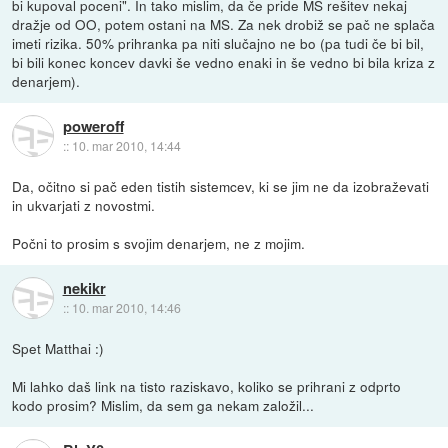
bi kupoval poceni". In tako mislim, da če pride MS rešitev nekaj
dražje od OO, potem ostani na MS. Za nek drobiž se pač ne splača
imeti rizika. 50% prihranka pa niti slučajno ne bo (pa tudi če bi bil,
bi bili konec koncev davki še vedno enaki in še vedno bi bila kriza z
denarjem).
poweroff
::
10. mar 2010, 14:44
Da, očitno si pač eden tistih sistemcev, ki se jim ne da izobraževati
in ukvarjati z novostmi.
Počni to prosim s svojim denarjem, ne z mojim.
nekikr
::
10. mar 2010, 14:46
Spet Matthai :)
Mi lahko daš link na tisto raziskavo, koliko se prihrani z odprto
kodo prosim? Mislim, da sem ga nekam založil...