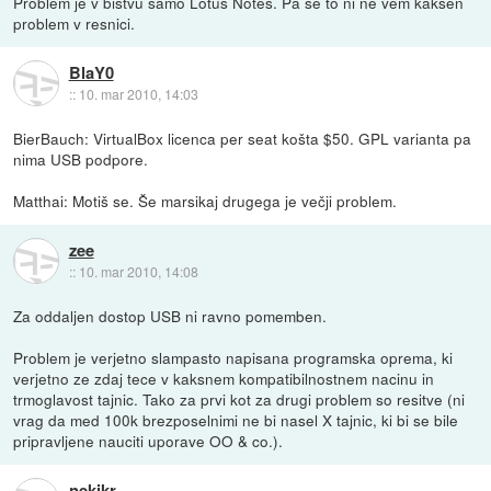
Problem je v bistvu samo Lotus Notes. Pa še to ni ne vem kakšen
problem v resnici.
BlaY0
::
10. mar 2010, 14:03
BierBauch: VirtualBox licenca per seat košta $50. GPL varianta pa
nima USB podpore.
Matthai: Motiš se. Še marsikaj drugega je večji problem.
zee
::
10. mar 2010, 14:08
Za oddaljen dostop USB ni ravno pomemben.
Problem je verjetno slampasto napisana programska oprema, ki
verjetno ze zdaj tece v kaksnem kompatibilnostnem nacinu in
trmoglavost tajnic. Tako za prvi kot za drugi problem so resitve (ni
vrag da med 100k brezposelnimi ne bi nasel X tajnic, ki bi se bile
pripravljene nauciti uporave OO & co.).
nekikr