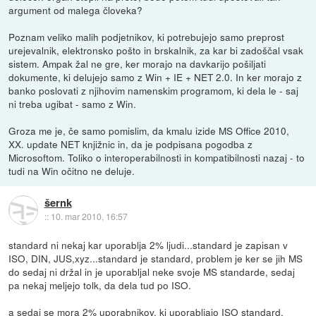
argument od malega človeka?
Poznam veliko malih podjetnikov, ki potrebujejo samo preprost
urejevalnik, elektronsko pošto in brskalnik, za kar bi zadoščal vsak
sistem. Ampak žal ne gre, ker morajo na davkarijo pošiljati
dokumente, ki delujejo samo z Win + IE + NET 2.0. In ker morajo z
banko poslovati z njihovim namenskim programom, ki dela le - saj
ni treba ugibat - samo z Win.
Groza me je, če samo pomislim, da kmalu izide MS Office 2010,
XX. update NET knjižnic in, da je podpisana pogodba z
Microsoftom. Toliko o interoperabilnosti in kompatibilnosti nazaj - to
tudi na Win očitno ne deluje.
šernk
::
10. mar 2010, 16:57
standard ni nekaj kar uporablja 2% ljudi...standard je zapisan v
ISO, DIN, JUS,xyz...standard je standard, problem je ker se jih MS
do sedaj ni držal in je uporabljal neke svoje MS standarde, sedaj
pa nekaj meljejo tolk, da dela tud po ISO.
a sedaj se mora 2% uporabnikov, ki uporabljajo ISO standard,