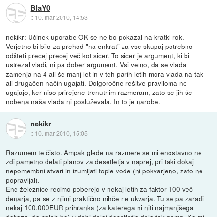
BlaY0
::
10. mar 2010, 14:53
nekikr: Učinek uporabe OK se ne bo pokazal na kratki rok.
Verjetno bi bilo za prehod "na enkrat" za vse skupaj potrebno
odšteti precej precej več kot sicer. To sicer je argument, ki bi
ustrezal vladi, ni pa dober argument. Vsi vemo, da se vlada
zamenja na 4 ali še manj let in v teh parih letih mora vlada na tak
ali drugačen način ugajati. Dolgoročne rešitve praviloma ne
ugajajo, ker niso prirejene trenutnim razmeram, zato se jih še
nobena naša vlada ni posluževala. In to je narobe.
nekikr
::
10. mar 2010, 15:05
Razumem te čisto. Ampak glede na razmere se mi enostavno ne
zdi pametno delati planov za desetletja v naprej, pri taki dokaj
nepomembni stvari in izumljati tople vode (ni pokvarjeno, zato ne
popravljal).
Ene železnice recimo poberejo v nekaj letih za faktor 100 več
denarja, pa se z njimi praktično nihče ne ukvarja. Tu se pa zaradi
nekaj 100.000EUR prihranka (za katerega ni niti najmanjšega
dokaza, da sploh bo) v dobi dolgi desetletja dela tak pomp. Ko mi