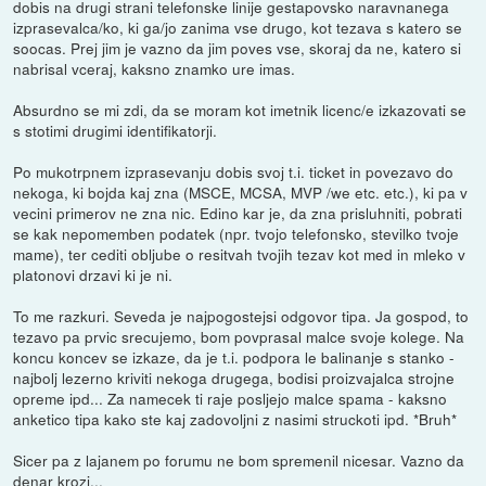
dobis na drugi strani telefonske linije gestapovsko naravnanega
izprasevalca/ko, ki ga/jo zanima vse drugo, kot tezava s katero se
soocas. Prej jim je vazno da jim poves vse, skoraj da ne, katero si
nabrisal vceraj, kaksno znamko ure imas.
Absurdno se mi zdi, da se moram kot imetnik licenc/e izkazovati se
s stotimi drugimi identifikatorji.
Po mukotrpnem izprasevanju dobis svoj t.i. ticket in povezavo do
nekoga, ki bojda kaj zna (MSCE, MCSA, MVP /we etc. etc.), ki pa v
vecini primerov ne zna nic. Edino kar je, da zna prisluhniti, pobrati
se kak nepomemben podatek (npr. tvojo telefonsko, stevilko tvoje
mame), ter cediti obljube o resitvah tvojih tezav kot med in mleko v
platonovi drzavi ki je ni.
To me razkuri. Seveda je najpogostejsi odgovor tipa. Ja gospod, to
tezavo pa prvic srecujemo, bom povprasal malce svoje kolege. Na
koncu koncev se izkaze, da je t.i. podpora le balinanje s stanko -
najbolj lezerno kriviti nekoga drugega, bodisi proizvajalca strojne
opreme ipd... Za namecek ti raje posljejo malce spama - kaksno
anketico tipa kako ste kaj zadovoljni z nasimi struckoti ipd. *Bruh*
Sicer pa z lajanem po forumu ne bom spremenil nicesar. Vazno da
denar krozi...