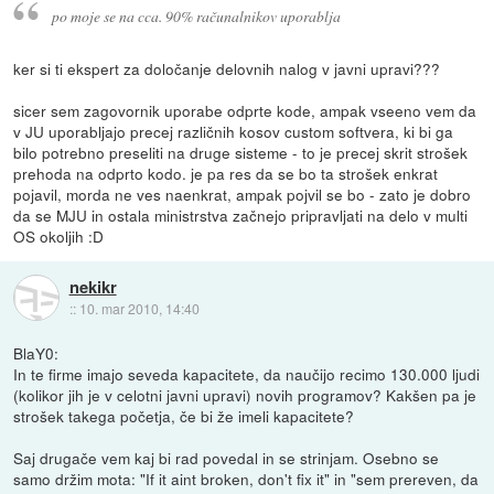
po moje se na cca. 90% računalnikov uporablja
ker si ti ekspert za določanje delovnih nalog v javni upravi???
sicer sem zagovornik uporabe odprte kode, ampak vseeno vem da
v JU uporabljajo precej različnih kosov custom softvera, ki bi ga
bilo potrebno preseliti na druge sisteme - to je precej skrit strošek
prehoda na odprto kodo. je pa res da se bo ta strošek enkrat
pojavil, morda ne ves naenkrat, ampak pojvil se bo - zato je dobro
da se MJU in ostala ministrstva začnejo pripravljati na delo v multi
OS okoljih :D
nekikr
::
10. mar 2010, 14:40
BlaY0:
In te firme imajo seveda kapacitete, da naučijo recimo 130.000 ljudi
(kolikor jih je v celotni javni upravi) novih programov? Kakšen pa je
strošek takega početja, če bi že imeli kapacitete?
Saj drugače vem kaj bi rad povedal in se strinjam. Osebno se
samo držim mota: "If it aint broken, don't fix it" in "sem prereven, da