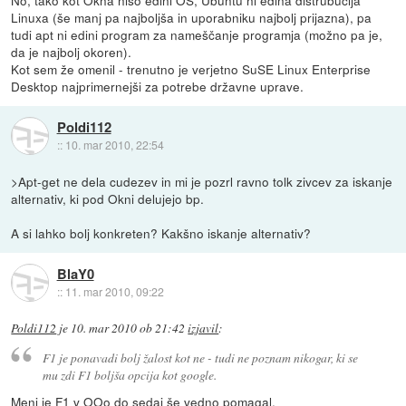
Linuxa (še manj pa najboljša in uporabniku najbolj prijazna), pa
tudi apt ni edini program za nameščanje programja (možno pa je,
da je najbolj okoren).
Kot sem že omenil - trenutno je verjetno SuSE Linux Enterprise
Desktop najprimernejši za potrebe državne uprave.
Poldi112
::
10. mar 2010, 22:54
>Apt-get ne dela cudezev in mi je pozrl ravno tolk zivcev za iskanje
alternativ, ki pod Okni delujejo bp.
A si lahko bolj konkreten? Kakšno iskanje alternativ?
BlaY0
::
11. mar 2010, 09:22
Poldi112
je
10. mar 2010 ob 21:42
izjavil
:
F1 je ponavadi bolj žalost kot ne - tudi ne poznam nikogar, ki se
mu zdi F1 boljša opcija kot google.
Meni je F1 v OOo do sedaj še vedno pomagal.