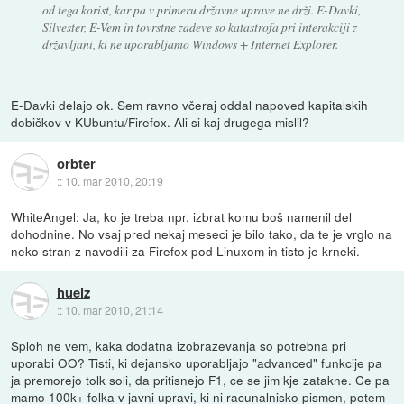
od tega korist, kar pa v primeru državne uprave ne drži. E-Davki,
Silvester, E-Vem in tovrstne zadeve so katastrofa pri interakciji z
državljani, ki ne uporabljamo Windows + Internet Explorer.
E-Davki delajo ok. Sem ravno včeraj oddal napoved kapitalskih
dobičkov v KUbuntu/Firefox. Ali si kaj drugega mislil?
orbter
::
10. mar 2010, 20:19
WhiteAngel: Ja, ko je treba npr. izbrat komu boš namenil del
dohodnine. No vsaj pred nekaj meseci je bilo tako, da te je vrglo na
neko stran z navodili za Firefox pod Linuxom in tisto je krneki.
huelz
::
10. mar 2010, 21:14
Sploh ne vem, kaka dodatna izobrazevanja so potrebna pri
uporabi OO? Tisti, ki dejansko uporabljajo "advanced" funkcije pa
ja premorejo tolk soli, da pritisnejo F1, ce se jim kje zatakne. Ce pa
mamo 100k+ folka v javni upravi, ki ni racunalnisko pismen, potem