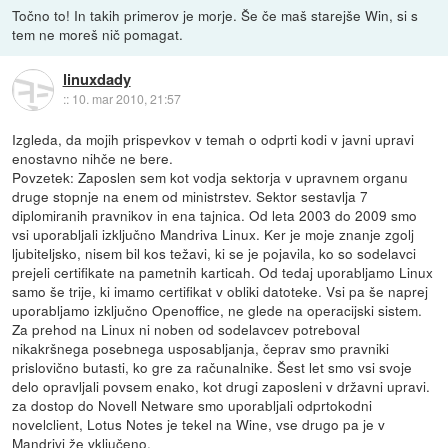
Točno to! In takih primerov je morje. Še če maš starejše Win, si s
tem ne moreš nič pomagat.
linuxdady
::
10. mar 2010, 21:57
Izgleda, da mojih prispevkov v temah o odprti kodi v javni upravi
enostavno nihče ne bere.
Povzetek: Zaposlen sem kot vodja sektorja v upravnem organu
druge stopnje na enem od ministrstev. Sektor sestavlja 7
diplomiranih pravnikov in ena tajnica. Od leta 2003 do 2009 smo
vsi uporabljali izključno Mandriva Linux. Ker je moje znanje zgolj
ljubiteljsko, nisem bil kos težavi, ki se je pojavila, ko so sodelavci
prejeli certifikate na pametnih karticah. Od tedaj uporabljamo Linux
samo še trije, ki imamo certifikat v obliki datoteke. Vsi pa še naprej
uporabljamo izključno Openoffice, ne glede na operacijski sistem.
Za prehod na Linux ni noben od sodelavcev potreboval
nikakršnega posebnega usposabljanja, čeprav smo pravniki
prislovično butasti, ko gre za računalnike. Šest let smo vsi svoje
delo opravljali povsem enako, kot drugi zaposleni v državni upravi.
za dostop do Novell Netware smo uporabljali odprtokodni
novelclient, Lotus Notes je tekel na Wine, vse drugo pa je v
Mandrivi že vključeno.