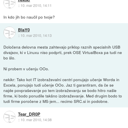
::
10. mar 2010, 14:11
In kdo jih bo naučil po tvoje?
BlaY0
::
10. mar 2010, 14:13
Določena delovna mesta zahtevajo priklop raznih specialnih USB
divajsov, ki v Linuxu niso podprti, prek OSE VirtualBoxa pa tudi ne
bo šlo.
Ni probem v učenju OOo.
nekikr: Tako kot IT izobraževalni centri ponujajo učenje Worda in
Excela, ponujajo tudi učenje OOo. Jaz ti garantiram, da če se
najde povpraševanje po tem izobraževanju se bodo hitro našle
firme, ki bodo ponudile takšno izobraževanje. Med drugim bodo to
tudi firme poročene z MS-jem... recimo SRC.si in podobne.
Tear_DR0P
::
10. mar 2010, 14:38