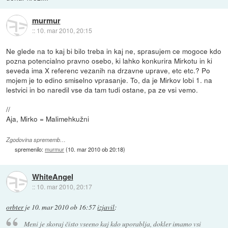
murmur
::
10. mar 2010, 20:15
Ne glede na to kaj bi bilo treba in kaj ne, sprasujem ce mogoce kdo
pozna potencialno pravno osebo, ki lahko konkurira Mirkotu in ki
seveda ima X referenc vezanih na drzavne uprave, etc etc.? Po
mojem je to edino smiselno vprasanje. To, da je Mirkov lobi 1. na
lestvici in bo naredil vse da tam tudi ostane, pa ze vsi vemo.
//
Aja, Mirko = Malimehkužni
Zgodovina sprememb…
spremenilo:
murmur
(
10. mar 2010 ob 20:18
)
WhiteAngel
::
10. mar 2010, 20:17
orbter
je
10. mar 2010 ob 16:57
izjavil
:
Meni je skoraj čisto vseeno kaj kdo uporablja, dokler imamo vsi