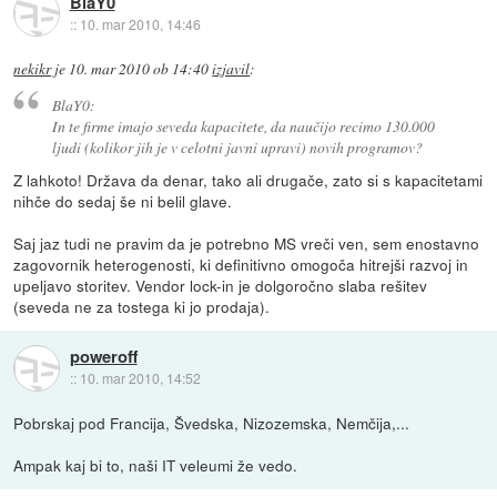
BlaY0
::
10. mar 2010, 14:46
nekikr
je
10. mar 2010 ob 14:40
izjavil
:
BlaY0:
In te firme imajo seveda kapacitete, da naučijo recimo 130.000
ljudi (kolikor jih je v celotni javni upravi) novih programov?
Z lahkoto! Država da denar, tako ali drugače, zato si s kapacitetami
nihče do sedaj še ni belil glave.
Saj jaz tudi ne pravim da je potrebno MS vreči ven, sem enostavno
zagovornik heterogenosti, ki definitivno omogoča hitrejši razvoj in
upeljavo storitev. Vendor lock-in je dolgoročno slaba rešitev
(seveda ne za tostega ki jo prodaja).
poweroff
::
10. mar 2010, 14:52
Pobrskaj pod Francija, Švedska, Nizozemska, Nemčija,...
Ampak kaj bi to, naši IT veleumi že vedo.