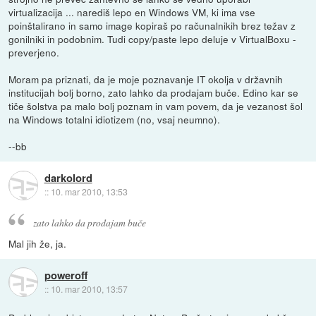
virtualizacija ... narediš lepo en Windows VM, ki ima vse
poinštalirano in samo image kopiraš po računalnikih brez težav z
gonilniki in podobnim. Tudi copy/paste lepo deluje v VirtualBoxu -
preverjeno.
Moram pa priznati, da je moje poznavanje IT okolja v državnih
institucijah bolj borno, zato lahko da prodajam buče. Edino kar se
tiče šolstva pa malo bolj poznam in vam povem, da je vezanost šol
na Windows totalni idiotizem (no, vsaj neumno).
--bb
darkolord
::
10. mar 2010, 13:53
zato lahko da prodajam buče
Mal jih že, ja.
poweroff
::
10. mar 2010, 13:57