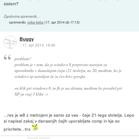
sistem?
Zgodovina sprememb…
spremenilo:
seba-beba
(
17. apr 2014 ob 17:13
)
Buggy
::
17. apr 2014, 18:46
problem?
problem je v tem, da je windovs 8 preprosto narejen za
uporabnike v današnjem čaju (21 stoletju, ne 20, medtem, ko je
windovs xp narekjen še za čes brez googla
en klik pri windows 8, in fb je na ekranu, medtem ko porabiš pri
XP ju vsaj 3 klike :)
...res je w8 z metrojem je samo za vas - čaje 21-tega stoletja. Lepo
si napisal zakaj v danasnjih čajih uporabljate comp in kje so
prioritete...tnx