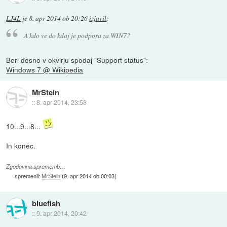
LJ4L
je
8. apr 2014 ob 20:26
izjavil
:
A kdo ve do kdaj je podpora za WIN7?
Beri desno v okvirju spodaj "Support status":
Windows 7 @ Wikipedia
MrStein
::
8. apr 2014, 23:58
10...9...8...
In konec.
Zgodovina sprememb…
spremenil:
MrStein
(
9. apr 2014 ob 00:03
)
bluefish
::
9. apr 2014, 20:42