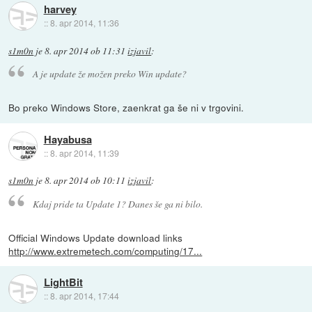
harvey
::
8. apr 2014, 11:36
s1m0n
je
8. apr 2014 ob 11:31
izjavil
:
A je update že možen preko Win update?
Bo preko Windows Store, zaenkrat ga še ni v trgovini.
Hayabusa
::
8. apr 2014, 11:39
s1m0n
je
8. apr 2014 ob 10:11
izjavil
:
Kdaj pride ta Update 1? Danes še ga ni bilo.
Official Windows Update download links
http://www.extremetech.com/computing/17...
LightBit
::
8. apr 2014, 17:44