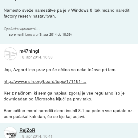
Namesto sveže namestitve pa je v Windows 8 itak možno narediti
factory reset v nastavitvah.
Zgodovina sprememb…
spremenil:
Lonsarg
(
8. apr 2014 ob 10:39
)
m47hingi
::
8. apr 2014, 10:38
Jap, Azgard ima prav pa še očitno so neke težave pri tem.
http://www.msfn.org/board/topic/171181-...
Ker z načinom, ki sem ga napisal zgoraj je vse regularno iso je
downloadan od Microsofta ključi pa prav tako.
Bom očitno moral narediti clean install 8.1 pa potem vse update oz.
bom počakal kak dan, če se kje kaj pojavi.
RejZoR
::
8. apr 2014, 10:41