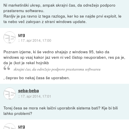
Ni marketinški ukrep, ampak skrajni čas, da odrežejo podporo
prastaremu softwareu.
Ranljiv je pa ravno iz tega razloga, ker ko se najde prvi exploit, le
ta nebo več zakrpan z strani windows update.
urg
::
17. apr 2014, 17:00
Poznam izjeme, ki še vedno shajajo z windows 95, tako da
windows xp vsaj kakor jaz vem ni več čistop neuporaben, res pa je,
da je (kot je rekel hojnikb
skrajni čas, da odrežejo podporo prastaremu softwareu
, čeprav bo nekaj časa še uporaben.
seba-beba
::
17. apr 2014, 17:01
Torej česa se mora nek laični uporabnik sistema bati? Kje bi bili
lahko problemi?
urg