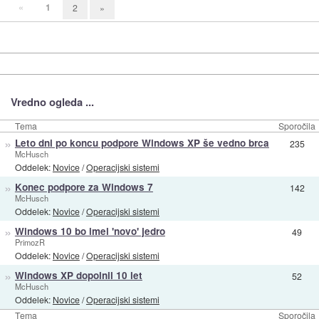
«
1
2
»
Vredno ogleda ...
Tema
Sporočila
»
Leto dni po koncu podpore Windows XP še vedno brca
235
McHusch
Oddelek:
Novice
/
Operacijski sistemi
»
Konec podpore za Windows 7
142
McHusch
Oddelek:
Novice
/
Operacijski sistemi
»
Windows 10 bo imel 'novo' jedro
49
PrimozR
Oddelek:
Novice
/
Operacijski sistemi
»
Windows XP dopolnil 10 let
52
McHusch
Oddelek:
Novice
/
Operacijski sistemi
Tema
Sporočila