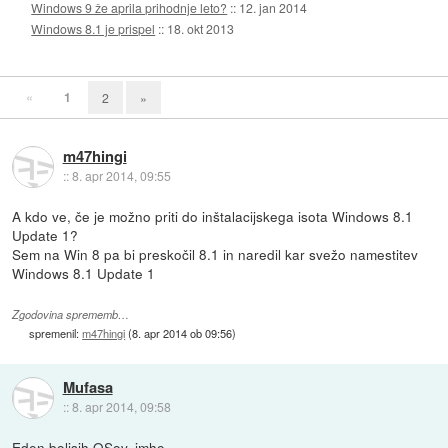
Windows 9 že aprila prihodnje leto?
::
12. jan 2014
Windows 8.1 je prispel
::
18. okt 2013
«
1
2
»
m47hingi
::
8. apr 2014, 09:55
A kdo ve, če je možno priti do inštalacijskega isota Windows 8.1
Update 1?
Sem na Win 8 pa bi preskočil 8.1 in naredil kar svežo namestitev
Windows 8.1 Update 1
Zgodovina sprememb…
spremenil:
m47hingi
(
8. apr 2014 ob 09:56
)
Mufasa
::
8. apr 2014, 09:58
Eden boljsih OSov, imho.