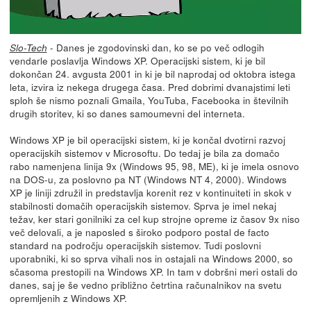
- Danes je zgodovinski dan, ko se po več odlogih
Slo-Tech
vendarle poslavlja Windows XP. Operacijski sistem, ki je bil
dokončan 24. avgusta 2001 in ki je bil naprodaj od oktobra istega
leta, izvira iz nekega drugega časa. Pred dobrimi dvanajstimi leti
sploh še nismo poznali Gmaila, YouTuba, Facebooka in številnih
drugih storitev, ki so danes samoumevni del interneta.
Windows XP je bil operacijski sistem, ki je končal dvotirni razvoj
operacijskih sistemov v Microsoftu. Do tedaj je bila za domačo
rabo namenjena linija 9x (Windows 95, 98, ME), ki je imela osnovo
na DOS-u, za poslovno pa NT (Windows NT 4, 2000). Windows
XP je liniji združil in predstavlja korenit rez v kontinuiteti in skok v
stabilnosti domačih operacijskih sistemov. Sprva je imel nekaj
težav, ker stari gonilniki za cel kup strojne opreme iz časov 9x niso
več delovali, a je naposled s široko podporo postal de facto
standard na področju operacijskih sistemov. Tudi poslovni
uporabniki, ki so sprva vihali nos in ostajali na Windows 2000, so
sčasoma prestopili na Windows XP. In tam v dobršni meri ostali do
danes, saj je še vedno približno četrtina računalnikov na svetu
opremljenih z Windows XP.