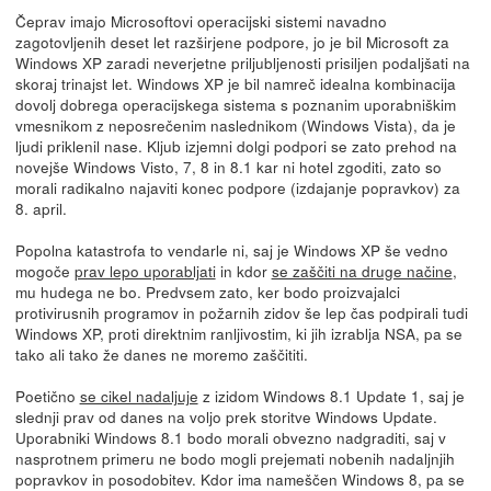
Čeprav imajo Microsoftovi operacijski sistemi navadno
zagotovljenih deset let razširjene podpore, jo je bil Microsoft za
Windows XP zaradi neverjetne priljubljenosti prisiljen podaljšati na
skoraj trinajst let. Windows XP je bil namreč idealna kombinacija
dovolj dobrega operacijskega sistema s poznanim uporabniškim
vmesnikom z neposrečenim naslednikom (Windows Vista), da je
ljudi priklenil nase. Kljub izjemni dolgi podpori se zato prehod na
novejše Windows Visto, 7, 8 in 8.1 kar ni hotel zgoditi, zato so
morali radikalno najaviti konec podpore (izdajanje popravkov) za
8. april.
Popolna katastrofa to vendarle ni, saj je Windows XP še vedno
mogoče
prav lepo uporabljati
in kdor
se zaščiti na druge načine
,
mu hudega ne bo. Predvsem zato, ker bodo proizvajalci
protivirusnih programov in požarnih zidov še lep čas podpirali tudi
Windows XP, proti direktnim ranljivostim, ki jih izrablja NSA, pa se
tako ali tako že danes ne moremo zaščititi.
Poetično
se cikel nadaljuje
z izidom Windows 8.1 Update 1, saj je
slednji prav od danes na voljo prek storitve Windows Update.
Uporabniki Windows 8.1 bodo morali obvezno nadgraditi, saj v
nasprotnem primeru ne bodo mogli prejemati nobenih nadaljnjih
popravkov in posodobitev. Kdor ima nameščen Windows 8, pa se