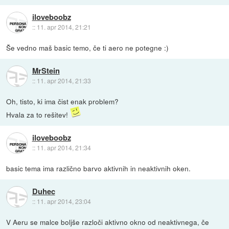
iloveboobz
::
11. apr 2014, 21:21
Še vedno maš basic temo, če ti aero ne potegne :)
MrStein
::
11. apr 2014, 21:33
Oh, tisto, ki ima čist enak problem?
Hvala za to rešitev!
iloveboobz
::
11. apr 2014, 21:34
basic tema ima različno barvo aktivnih in neaktivnih oken.
Duhec
::
11. apr 2014, 23:04
V Aeru se malce boljše razloči aktivno okno od neaktivnega, če