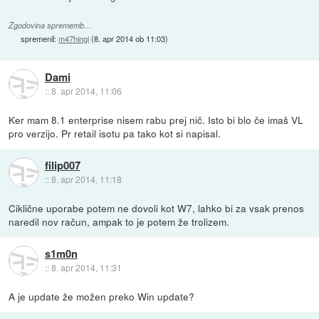
Zgodovina sprememb…
spremenil:
m47hingi
(
8. apr 2014 ob 11:03
)
Dami
::
8. apr 2014, 11:06
Ker mam 8.1 enterprise nisem rabu prej nič. Isto bi blo če imaš VL
pro verzijo. Pr retail isotu pa tako kot si napisal.
filip007
::
8. apr 2014, 11:18
Ciklične uporabe potem ne dovoli kot W7, lahko bi za vsak prenos
naredil nov račun, ampak to je potem že trolizem.
s1m0n
::
8. apr 2014, 11:31
A je update že možen preko Win update?