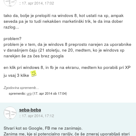
::
17. apr 2014, 17:02
tako da, bolje je prelopiti na windovs 8, kot ustati na xp, ampak
seveda pa je to tudi nekakšen marketinški trik, le da ima dober
razlog...
problem?
problem je v tem, da je windovs 8 preprosto narejen za uporabnike
v današnjem čaju (21 stoletju, ne 20, medtem, ko je windovs xp
narekjen še za čes brez googla
en klik pri windows 8, in fb je na ekranu, medtem ko porabiš pri XP
ju vsaj 3 klike
Zgodovina sprememb…
spremenilo:
urg
(
17. apr 2014 ob 17:04
)
seba-beba
::
17. apr 2014, 17:12
Stvari kot so Google, FB me ne zanimajo.
Zanima me, kje si potencialno ranljiv, če še zmeraj uporabljaš stari