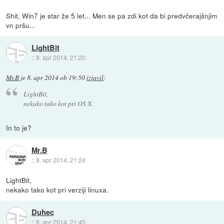
Shit, Win7 je star že 5 let... Men se pa zdi kot da bi predvčerajšnjim
vn pršu...
LightBit
::
8. apr 2014, 21:20
Mr.B
je
8. apr 2014 ob 19:50
izjavil
:
LightBit,
nekako tako kot pri OS X.
In to je?
Mr.B
::
8. apr 2014, 21:24
LightBit,
nekako tako kot pri verziji linuxa.
Duhec
::
8. apr 2014, 21:45