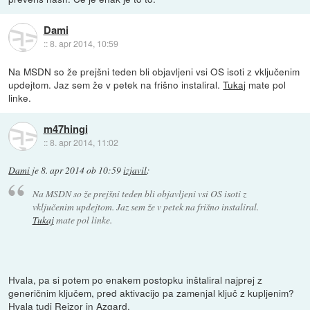
Dami
::
8. apr 2014, 10:59
Na MSDN so že prejšni teden bli objavljeni vsi OS isoti z vključenim
updejtom. Jaz sem že v petek na frišno instaliral.
Tukaj
mate pol
linke.
m47hingi
::
8. apr 2014, 11:02
Dami
je
8. apr 2014 ob 10:59
izjavil
:
Na MSDN so že prejšni teden bli objavljeni vsi OS isoti z
vključenim updejtom. Jaz sem že v petek na frišno instaliral.
Tukaj
mate pol linke.
Hvala, pa si potem po enakem postopku inštaliral najprej z
generičnim ključem, pred aktivacijo pa zamenjal ključ z kupljenim?
Hvala tudi Rejzor in Azgard.