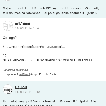
Sej je že dost da dobiš hash ISO imagea, ki ga servira Microsoft,
tolk da imaš za referenco. Pol pa si ga lahko snameš iz kjerkoli.
m47hingi
::
8. apr 2014, 10:48
Od tega?
http://msdn.microsoft.com/en-us/subscri...
??
SHA1: 4652DC6EBFEBE02C6A63E167C36E3FAEDFB93999
Zgodovina sprememb…
spremenil:
m47hingi
(
8. apr 2014 ob 10:49
)
RejZoR
::
8. apr 2014, 10:55
Evo, zdej samo poiščeš nek torrent z Windows 8.1 Update 1 in
preveriš hash. Če je enak je to to.