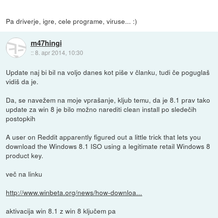
Pa driverje, igre, cele programe, viruse... :)
m47hingi
::
8. apr 2014, 10:30
Update naj bi bil na voljo danes kot piše v članku, tudi če poguglaš
vidiš da je.
Da, se navežem na moje vprašanje, kljub temu, da je 8.1 prav tako
update za win 8 je bilo možno narediti clean install po sledečih
postopkih
A user on Reddit apparently figured out a little trick that lets you
download the Windows 8.1 ISO using a legitimate retail Windows 8
product key.
več na linku
http://www.winbeta.org/news/how-downloa...
aktivacija win 8.1 z win 8 ključem pa