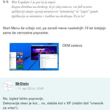
Win 8 update 1 je gor in je super.
Zagon direktno na desktop, ki je zdaj osnova, vse full screen
aplikacije imajo zgoraj mouseover "minimiraj" in "zapri" gumb.
Aplikacija se minimira v taskbar na desktopu. To je to!
Start Menu še vržejo not, pa zaradi mene naslednjih 10 let izdajajo
samo še varnostne popravke.
OEM zadeva
MrStein
::
11. apr 2014, 12:45
No, izgled lahko popravijo.
Dekoracija oken je kot... no, slabše kot v XP (mislim tisti "vmesnik
za vrtec").