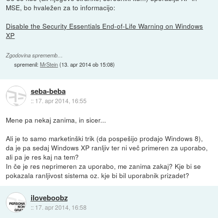
MSE, bo hvaležen za to informacijo:
Disable the Security Essentials End-of-Life Warning on Windows
XP
Zgodovina sprememb…
spremenil:
MrStein
(
13. apr 2014 ob 15:08
)
seba-beba
::
17. apr 2014, 16:55
Mene pa nekaj zanima, in sicer...
Ali je to samo marketinški trik (da pospešijo prodajo Windows 8),
da je pa sedaj Windows XP ranljiv ter ni več primeren za uporabo,
ali pa je res kaj na tem?
In če je res neprimeren za uporabo, me zanima zakaj? Kje bi se
pokazala ranljivost sistema oz. kje bi bil uporabnik prizadet?
iloveboobz
::
17. apr 2014, 16:58