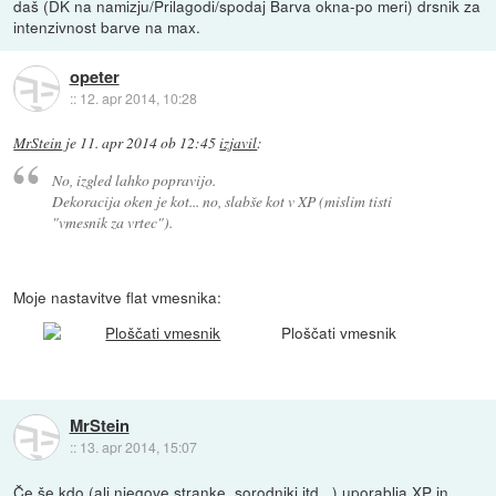
daš (DK na namizju/Prilagodi/spodaj Barva okna-po meri) drsnik za
intenzivnost barve na max.
opeter
::
12. apr 2014, 10:28
MrStein
je
11. apr 2014 ob 12:45
izjavil
:
No, izgled lahko popravijo.
Dekoracija oken je kot... no, slabše kot v XP (mislim tisti
"vmesnik za vrtec").
Moje nastavitve flat vmesnika:
Ploščati vmesnik
MrStein
::
13. apr 2014, 15:07
Če še kdo (ali njegove stranke, sorodniki itd...) uporablja XP in