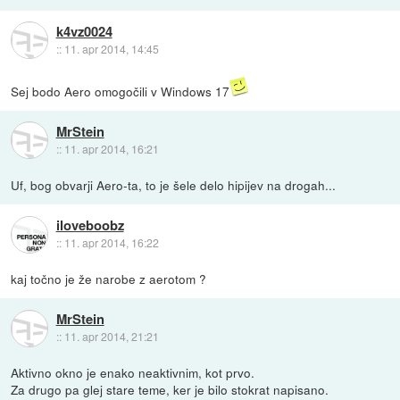
k4vz0024
::
11. apr 2014, 14:45
Sej bodo Aero omogočili v Windows 17
MrStein
::
11. apr 2014, 16:21
Uf, bog obvarji Aero-ta, to je šele delo hipijev na drogah...
iloveboobz
::
11. apr 2014, 16:22
kaj točno je že narobe z aerotom ?
MrStein
::
11. apr 2014, 21:21
Aktivno okno je enako neaktivnim, kot prvo.
Za drugo pa glej stare teme, ker je bilo stokrat napisano.