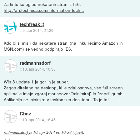
Za finto še ogled nekaterih strani z IE6:
http://arstechnica.com/information-tech...
techfreak :)
::
9. apr 2014, 21:29
Kdo bi si mislil da nekatere strani (na linku recimo Amazon in
MSN.com) se vedno podpirajo IE6.
radmannsdorf
::
10. apr 2014, 10:38
Win 8 update 1 je gor in je super.
Zagon direktno na desktop, ki je zdaj osnova, vse full screen
aplikacije imajo zgoraj mouseover "minimiraj" in "zapri" gumb.
Aplikacija se minimira v taskbar na desktopu. To je to!
Chev
::
10. apr 2014, 16:45
radmannsdorf
je
10. apr 2014 ob 10:38
izjavil
: