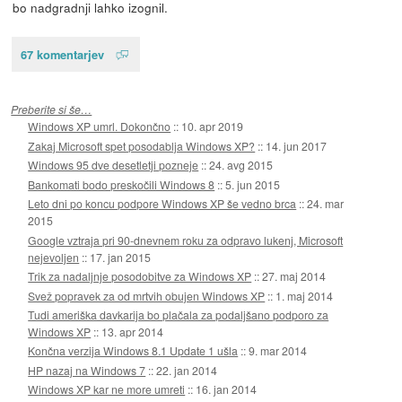
bo nadgradnji lahko izognil.
67 komentarjev
Preberite si še…
Windows XP umrl. Dokončno
::
10. apr 2019
Zakaj Microsoft spet posodablja Windows XP?
::
14. jun 2017
Windows 95 dve desetletji pozneje
::
24. avg 2015
Bankomati bodo preskočili Windows 8
::
5. jun 2015
Leto dni po koncu podpore Windows XP še vedno brca
::
24. mar
2015
Google vztraja pri 90-dnevnem roku za odpravo lukenj, Microsoft
nejevoljen
::
17. jan 2015
Trik za nadaljnje posodobitve za Windows XP
::
27. maj 2014
Svež popravek za od mrtvih obujen Windows XP
::
1. maj 2014
Tudi ameriška davkarija bo plačala za podaljšano podporo za
Windows XP
::
13. apr 2014
Končna verzija Windows 8.1 Update 1 ušla
::
9. mar 2014
HP nazaj na Windows 7
::
22. jan 2014
Windows XP kar ne more umreti
::
16. jan 2014