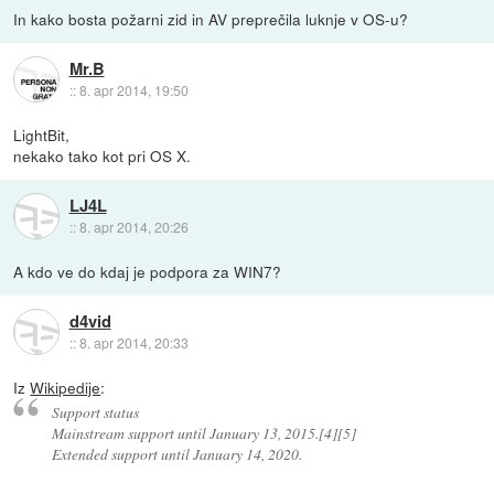
In kako bosta požarni zid in AV preprečila luknje v OS-u?
Mr.B
::
8. apr 2014, 19:50
LightBit,
nekako tako kot pri OS X.
LJ4L
::
8. apr 2014, 20:26
A kdo ve do kdaj je podpora za WIN7?
d4vid
::
8. apr 2014, 20:33
Iz
Wikipedije
:
Support status
Mainstream support until January 13, 2015.[4][5]
Extended support until January 14, 2020.