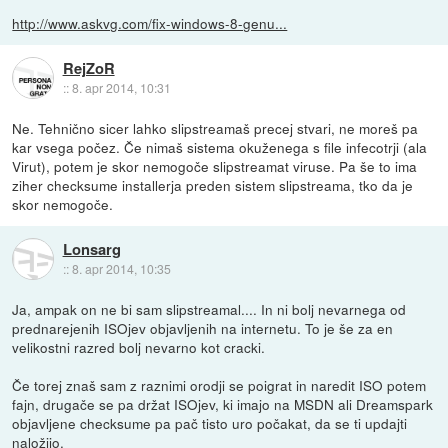
http://www.askvg.com/fix-windows-8-genu...
RejZoR
::
8. apr 2014, 10:31
Ne. Tehnično sicer lahko slipstreamaš precej stvari, ne moreš pa
kar vsega počez. Če nimaš sistema okuženega s file infecotrji (ala
Virut), potem je skor nemogoče slipstreamat viruse. Pa še to ima
ziher checksume installerja preden sistem slipstreama, tko da je
skor nemogoče.
Lonsarg
::
8. apr 2014, 10:35
Ja, ampak on ne bi sam slipstreamal.... In ni bolj nevarnega od
prednarejenih ISOjev objavljenih na internetu. To je še za en
velikostni razred bolj nevarno kot cracki.
Če torej znaš sam z raznimi orodji se poigrat in naredit ISO potem
fajn, drugače se pa držat ISOjev, ki imajo na MSDN ali Dreamspark
objavljene checksume pa pač tisto uro počakat, da se ti updajti
naložijo.