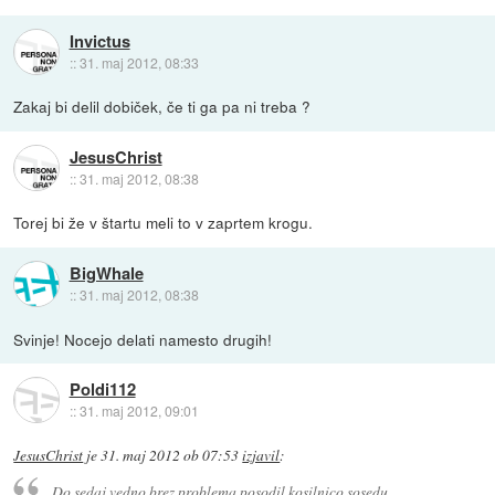
Invictus
::
31. maj 2012, 08:33
Zakaj bi delil dobiček, če ti ga pa ni treba ?
JesusChrist
::
31. maj 2012, 08:38
Torej bi že v štartu meli to v zaprtem krogu.
BigWhale
::
31. maj 2012, 08:38
Svinje! Nocejo delati namesto drugih!
Poldi112
::
31. maj 2012, 09:01
JesusChrist
je
31. maj 2012 ob 07:53
izjavil
:
Do sedaj vedno brez problema posodil kosilnico sosedu.