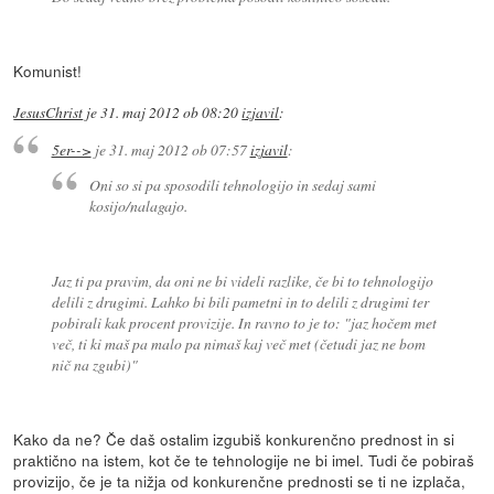
Komunist!
JesusChrist
je
31. maj 2012 ob 08:20
izjavil
:
5er-->
je
31. maj 2012 ob 07:57
izjavil
:
Oni so si pa sposodili tehnologijo in sedaj sami
kosijo/nalagajo.
Jaz ti pa pravim, da oni ne bi videli razlike, če bi to tehnologijo
delili z drugimi. Lahko bi bili pametni in to delili z drugimi ter
pobirali kak procent provizije. In ravno to je to: "jaz hočem met
več, ti ki maš pa malo pa nimaš kaj več met (četudi jaz ne bom
nič na zgubi)"
Kako da ne? Če daš ostalim izgubiš konkurenčno prednost in si
praktično na istem, kot če te tehnologije ne bi imel. Tudi če pobiraš
provizijo, če je ta nižja od konkurenčne prednosti se ti ne izplača,