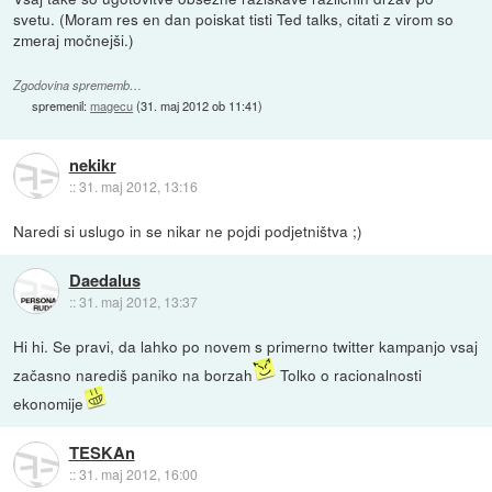
svetu. (Moram res en dan poiskat tisti Ted talks, citati z virom so
zmeraj močnejši.)
Zgodovina sprememb…
spremenil:
magecu
(
31. maj 2012 ob 11:41
)
nekikr
::
31. maj 2012, 13:16
Naredi si uslugo in se nikar ne pojdi podjetništva ;)
Daedalus
::
31. maj 2012, 13:37
Hi hi. Se pravi, da lahko po novem s primerno twitter kampanjo vsaj
začasno narediš paniko na borzah
Tolko o racionalnosti
ekonomije
TESKAn
::
31. maj 2012, 16:00