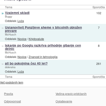
Tema
Sporočila
»
Vzajemni skladi
102
Buggy
Oddelek:
Loža
»
Ustanovitelj Ponzijeve sheme v bitcoinih obtožen
7
prevare
McHusch
Oddelek:
Novice
/
Kriptovalute
»
Iskanje po Googlu razkriva prihodnje gibanje cen
8
delnic
McHusch
Oddelek:
Novice
/
Znanost in tehnologija
»
ali bo pokojnina čez 40 let?
261
dolenska
Oddelek:
Loža
Tema
Sporočila
Več podobnih tem
Pravila
Večina pravic pridržanih
Odgovornost
Oglaševanje