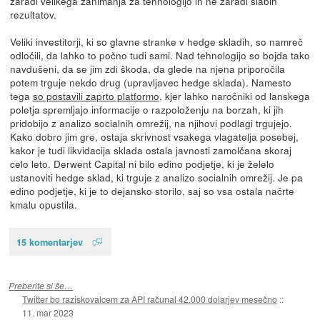
zaradi velikega zanimanja za tehnologijo in ne zaradi slabih
rezultatov.
Veliki investitorji, ki so glavne stranke v hedge skladih, so namreč
odločili, da lahko to počno tudi sami. Nad tehnologijo so bojda tako
navdušeni, da se jim zdi škoda, da glede na njena priporočila
potem trguje nekdo drug (upravljavec hedge sklada). Namesto
tega
so postavili zaprto platformo
, kjer lahko naročniki od lanskega
poletja spremljajo informacije o razpoloženju na borzah, ki jih
pridobijo z analizo socialnih omrežij, na njihovi podlagi trgujejo.
Kako dobro jim gre, ostaja skrivnost vsakega vlagatelja posebej,
kakor je tudi likvidacija sklada ostala javnosti zamolčana skoraj
celo leto. Derwent Capital ni bilo edino podjetje, ki je želelo
ustanoviti hedge sklad, ki trguje z analizo socialnih omrežij. Je pa
edino podjetje, ki je to dejansko storilo, saj so vsa ostala načrte
kmalu opustila.
15 komentarjev
Preberite si še…
Twitter bo raziskovalcem za API računal 42.000 dolarjev mesečno
::
11. mar 2023