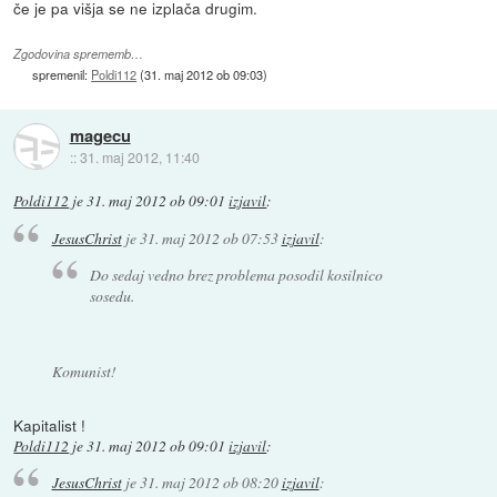
če je pa višja se ne izplača drugim.
Zgodovina sprememb…
spremenil:
Poldi112
(
31. maj 2012 ob 09:03
)
magecu
::
31. maj 2012, 11:40
Poldi112
je
31. maj 2012 ob 09:01
izjavil
:
JesusChrist
je
31. maj 2012 ob 07:53
izjavil
:
Do sedaj vedno brez problema posodil kosilnico
sosedu.
Komunist!
Kapitalist !
Poldi112
je
31. maj 2012 ob 09:01
izjavil
:
JesusChrist
je
31. maj 2012 ob 08:20
izjavil
: