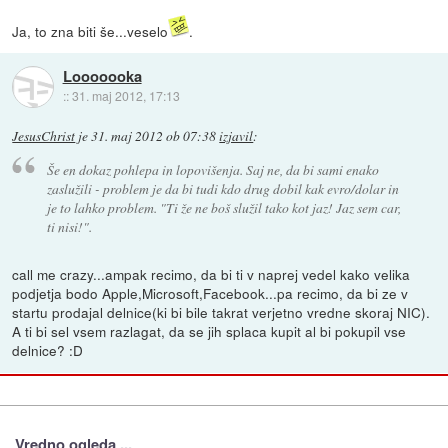
Ja, to zna biti še...veselo
.
Looooooka
::
31. maj 2012, 17:13
JesusChrist
je
31. maj 2012 ob 07:38
izjavil
:
Še en dokaz pohlepa in lopovišenja. Saj ne, da bi sami enako
zaslužili - problem je da bi tudi kdo drug dobil kak evro/dolar in
je to lahko problem. "Ti že ne boš služil tako kot jaz! Jaz sem car,
ti nisi!".
call me crazy...ampak recimo, da bi ti v naprej vedel kako velika
podjetja bodo Apple,Microsoft,Facebook...pa recimo, da bi ze v
startu prodajal delnice(ki bi bile takrat verjetno vredne skoraj NIC).
A ti bi sel vsem razlagat, da se jih splaca kupit al bi pokupil vse
delnice? :D
Vredno ogleda ...