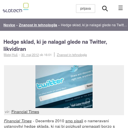
☰
Novice
»
Znanost in tehnologija
»
Hedge sklad, ki je nalagal glede na Twitter, likvidiran
Hedge sklad, ki je nalagal glede na Twitter,
likvidiran
Matej Huš
::
30. maj 2012
ob 16:01
Znanost in tehnologija
vir:
Financial Times
- Decembra 2010
smo pisali
o nameravani
Financial Times
ustanovitvi hedge sklada, ki naj bi poizkusil premagati borzo s