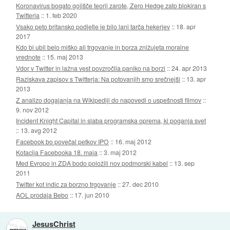
Koronavirus bogato gojišče teorij zarote, Zero Hedge zato blokiran s
Twitterja
::
1. feb 2020
Vsako peto britansko podjetje je bilo lani tarča hekerjev
::
18. apr
2017
Kdo bi ubil belo miško ali trgovanje in borza znižujeta moralne
vrednote
::
15. maj 2013
Vdor v Twitter in lažna vest povzročila paniko na borzi
::
24. apr 2013
Raziskava zapisov s Twitterja: Na potovanjih smo srečnejši
::
13. apr
2013
Z analizo dogajanja na Wikipediji do napovedi o uspešnosti filmov
::
9. nov 2012
Incident Knight Capital in slaba programska oprema, ki poganja svet
::
13. avg 2012
Facebook bo povečal petkov IPO
::
16. maj 2012
Kotacija Facebooka 18. maja
::
3. maj 2012
Med Evropo in ZDA bodo položili nov podmorski kabel
::
13. sep
2011
Twitter kot indic za borzno trgovanje
::
27. dec 2010
AOL prodaja Bebo
::
17. jun 2010
JesusChrist