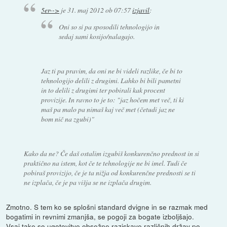
5er-->
je
31. maj 2012 ob 07:57
izjavil
:
Oni so si pa sposodili tehnologijo in
sedaj sami kosijo/nalagajo.
Jaz ti pa pravim, da oni ne bi videli razlike, če bi to
tehnologijo delili z drugimi. Lahko bi bili pametni
in to delili z drugimi ter pobirali kak procent
provizije. In ravno to je to: "jaz hočem met več, ti ki
maš pa malo pa nimaš kaj več met (četudi jaz ne
bom nič na zgubi)"
Kako da ne? Če daš ostalim izgubiš konkurenčno prednost in si
praktično na istem, kot če te tehnologije ne bi imel. Tudi če
pobiraš provizijo, če je ta nižja od konkurenčne prednosti se ti
ne izplača, če je pa višja se ne izplača drugim.
Zmotno. S tem ko se splošni standard dvigne in se razmak med
bogatimi in revnimi zmanjša, se pogoji za bogate izboljšajo.
Vsaj take so ugotovitve obsežne raziskave različnih držav po