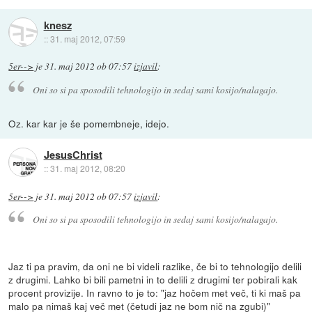
knesz
::
31. maj 2012, 07:59
5er-->
je
31. maj 2012 ob 07:57
izjavil
:
Oni so si pa sposodili tehnologijo in sedaj sami kosijo/nalagajo.
Oz. kar kar je še pomembneje, idejo.
JesusChrist
::
31. maj 2012, 08:20
5er-->
je
31. maj 2012 ob 07:57
izjavil
:
Oni so si pa sposodili tehnologijo in sedaj sami kosijo/nalagajo.
Jaz ti pa pravim, da oni ne bi videli razlike, če bi to tehnologijo delili
z drugimi. Lahko bi bili pametni in to delili z drugimi ter pobirali kak
procent provizije. In ravno to je to: "jaz hočem met več, ti ki maš pa
malo pa nimaš kaj več met (četudi jaz ne bom nič na zgubi)"