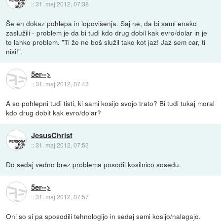
::
31. maj 2012, 07:38
Še en dokaz pohlepa in lopovišenja. Saj ne, da bi sami enako
zaslužili - problem je da bi tudi kdo drug dobil kak evro/dolar in je
to lahko problem. "Ti že ne boš služil tako kot jaz! Jaz sem car, ti
nisi!".
5er-->
::
31. maj 2012, 07:43
A so pohlepni tudi tisti, ki sami kosijo svojo trato? Bi tudi tukaj moral
kdo drug dobit kak evro/dolar?
JesusChrist
::
31. maj 2012, 07:53
Do sedaj vedno brez problema posodil kosilnico sosedu.
5er-->
::
31. maj 2012, 07:57
Oni so si pa sposodili tehnologijo in sedaj sami kosijo/nalagajo.