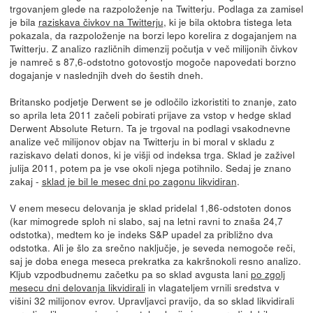
trgovanjem glede na razpoloženje na Twitterju. Podlaga za zamisel
je bila
raziskava čivkov na Twitterju
, ki je bila oktobra tistega leta
pokazala, da razpoloženje na borzi lepo korelira z dogajanjem na
Twitterju. Z analizo različnih dimenzij počutja v več milijonih čivkov
je namreč s 87,6-odstotno gotovostjo mogoče napovedati borzno
dogajanje v naslednjih dveh do šestih dneh.
Britansko podjetje Derwent se je odločilo izkoristiti to znanje, zato
so aprila leta 2011 začeli pobirati prijave za vstop v hedge sklad
Derwent Absolute Return. Ta je trgoval na podlagi vsakodnevne
analize več milijonov objav na Twitterju in bi moral v skladu z
raziskavo delati donos, ki je višji od indeksa trga. Sklad je zaživel
julija 2011, potem pa je vse okoli njega potihnilo. Sedaj je znano
zakaj -
sklad je bil le mesec dni po zagonu likvidiran
.
V enem mesecu delovanja je sklad pridelal 1,86-odstoten donos
(kar mimogrede sploh ni slabo, saj na letni ravni to znaša 24,7
odstotka), medtem ko je indeks S&P upadel za približno dva
odstotka. Ali je šlo za srečno naključje, je seveda nemogoče reči,
saj je doba enega meseca prekratka za kakršnokoli resno analizo.
Kljub vzpodbudnemu začetku pa so sklad avgusta lani
po zgolj
mesecu dni delovanja likvidirali
in vlagateljem vrnili sredstva v
višini 32 milijonov evrov. Upravljavci pravijo, da so sklad likvidirali