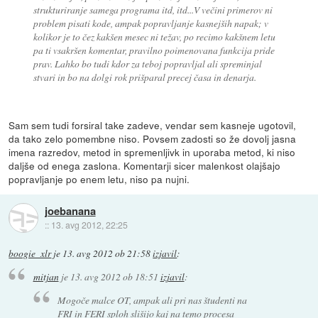
strukturiranje samega programa itd, itd...V večini primerov ni
problem pisati kode, ampak popravljanje kasnejših napak; v
kolikor je to čez kakšen mesec ni težav, po recimo kakšnem letu
pa ti vsakršen komentar, pravilno poimenovana funkcija pride
prav. Lahko bo tudi kdor za teboj popravljal ali spreminjal
stvari in bo na dolgi rok prišparal precej časa in denarja.
Sam sem tudi forsiral take zadeve, vendar sem kasneje ugotovil,
da tako zelo pomembne niso. Povsem zadosti so že dovolj jasna
imena razredov, metod in spremenljivk in uporaba metod, ki niso
daljše od enega zaslona. Komentarji sicer malenkost olajšajo
popravljanje po enem letu, niso pa nujni.
joebanana
::
13. avg 2012, 22:25
boogie_xlr
je
13. avg 2012 ob 21:58
izjavil
:
mitjan
je
13. avg 2012 ob 18:51
izjavil
:
Mogoče malce OT, ampak ali pri nas študenti na
FRI in FERI sploh slišijo kaj na temo procesa