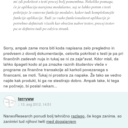
mi zdi pokritost s testi precej bolj pomembna. Nekoliko pomaga,
če je aplikacija narejena modularno, saj se lahko potem s testi
pokrijejo že osnovne funkcije modulov, kakor tudi kompleksnejše
funkcije aplikacije. Tudi za vsako funkcionalnost aplikacije je
potrebno definirati včasih kar obsežen nabor testov, precej testov
pa se definira tudi po odzivu strank.
Sorry, ampak zame mora biti koda napisana zelo pregledno in
predvsem z dovolj dokumentacije, celovita pokritost s testi je pa pri
finančnih zadevah nuja in tukaj se ni za zaje*avat. Kdor misli, da
lahko špageti kodo al pa zmazke raznih študentov vleče v
programe za finančne transakcije ali karkoli povezanega s
financami, se moti. Tukaj ni prostora za napake. Že tako se vedno
najde kak produkt, ki ga ne stestirajo dobro. Ampak take, ki tega
ne počnejo, bi poslal nekam...
terryww
::
13. avg 2012, 14:51
NanexResearch ponudi bolj tehnično
razlago
, če koga zanima. so
zanimivi tud njihovi twiti
med dogajanjem