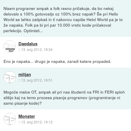
Nisem programer ampak a folk resno pričakuje, da bo nekaj
delovalo s 100% gotovostjo oz 100% brez napak? Še pri Hello
World se lahko zatipkaš in ti nakoncu napiše Helol World pa je to
že napaka. Folk pa bi pri par 10.000 vrstic kode pričakoval
perfekcijo. Optimisti...
Daedalus
::
13. avg 2012, 18:34
Eno je napaka... drugo je napaka, zaradi katere propadeš.
mitjan
::
13. avg 2012, 18:51
Mogoče malce OT, ampak ali pri nas študenti na FRI in FERI sploh
slišijo kaj na temo procesa pisanja programov (programiranje ni
samo pisanje kode)?
Monster
::
13. avg 2012, 19:12