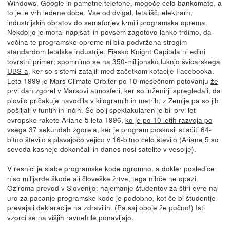
Windows, Google in pametne telefone, mogoče celo bankomate, a
to je le vrh ledene dobe. Vse od dvigal, letališč, elektrarn,
industrijskih obratov do semaforjev krmili programska oprema.
Nekdo jo je moral napisati in povsem zagotovo lahko trdimo, da
večina te programske opreme ni bila podvržena strogim
standardom letalske industrije. Fiasko Knight Capitala ni edini
tovrstni primer;
spomnimo se na 350-milijonsko luknjo švicarskega
UBS-a
, ker so sistemi zatajili med začetkom kotacije Facebooka.
Leta 1999 je Mars Climate Orbiter po 10-mesečnem potovanju
že
prvi dan zgorel v Marsovi atmosferi
, ker so inženirji spregledali, da
plovilo pričakuje navodila v kilogramih in metrih, z Zemlje pa so jih
pošiljali v funtih in inčih. Še bolj spektakularen je bil prvi let
evropske rakete Ariane 5 leta 1996,
ko je po 10 letih razvoja po
vsega 37 sekundah zgorela
, ker je program poskusil stlačiti 64-
bitno število s plavajočo vejico v 16-bitno celo število (Ariane 5 so
seveda kasneje dokončali in danes nosi satelite v vesolje).
V resnici je slabe programske kode ogromno, a dokler posledice
niso milijarde škode ali človeške žrtve, tega nihče ne opazi.
Oziroma prevod v Slovenijo: najemanje študentov za štiri evre na
uro za pacanje programske kode je podobno, kot če bi študentje
prevajali deklaracije na zdravilih. (Pa saj oboje že počno!) Isti
vzorci se na višjih ravneh le ponavljajo.