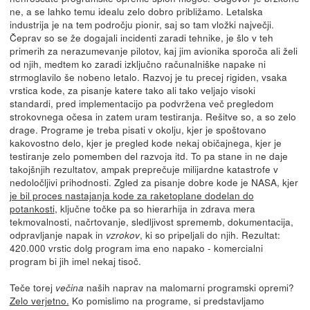
ne, a se lahko temu idealu zelo dobro približamo. Letalska
industrija je na tem področju pionir, saj so tam vložki največji.
Čeprav so se že dogajali incidenti zaradi tehnike, je šlo v teh
primerih za nerazumevanje pilotov, kaj jim avionika sporoča ali želi
od njih, medtem ko zaradi izključno računalniške napake ni
strmoglavilo še nobeno letalo. Razvoj je tu precej rigiden, vsaka
vrstica kode, za pisanje katere tako ali tako veljajo visoki
standardi, pred implementacijo pa podvržena več pregledom
strokovnega očesa in zatem uram testiranja. Rešitve so, a so zelo
drage. Programe je treba pisati v okolju, kjer je spoštovano
kakovostno delo, kjer je pregled kode nekaj običajnega, kjer je
testiranje zelo pomemben del razvoja itd. To pa stane in ne daje
takojšnjih rezultatov, ampak preprečuje milijardne katastrofe v
nedoločljivi prihodnosti. Zgled za pisanje dobre kode je NASA, kjer
je bil proces nastajanja kode za raketoplane dodelan do
potankosti
, ključne točke pa so hierarhija in zdrava mera
tekmovalnosti, načrtovanje, sledljivost sprememb, dokumentacija,
odpravljanje napak in
, ki so pripeljali do njih. Rezultat:
vzrokov
420.000 vrstic dolg program ima eno napako - komercialni
program bi jih imel nekaj tisoč.
Teče torej
naših naprav na malomarni programski opremi?
večina
Zelo verjetno.
Ko pomislimo na programe, si predstavljamo