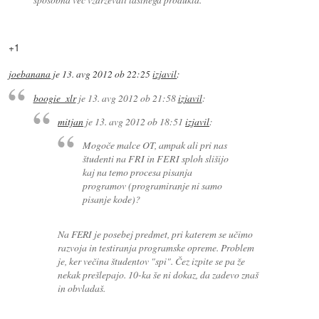
+1
joebanana
je
13. avg 2012 ob 22:25
izjavil
:
boogie_xlr
je
13. avg 2012 ob 21:58
izjavil
:
mitjan
je
13. avg 2012 ob 18:51
izjavil
:
Mogoče malce OT, ampak ali pri nas
študenti na FRI in FERI sploh slišijo
kaj na temo procesa pisanja
programov (programiranje ni samo
pisanje kode)?
Na FERI je posebej predmet, pri katerem se učimo
razvoja in testiranja programske opreme. Problem
je, ker večina študentov "spi". Čez izpite se pa že
nekak prešlepajo. 10-ka še ni dokaz, da zadevo znaš
in obvladaš.