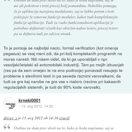
mi zdi pokritost s testi precej bolj pomembna. Nekoliko pomaga,
če je aplikacija narejena modularno, saj se lahko potem s testi
pokrijejo že osnovne funkcije modulov, kakor tudi kompleksnejše
funkcije aplikacije. Tudi za vsako funkcionalnost aplikacije je
potrebno definirati včasih kar obsežen nabor testov, precej testov
pa se definira tudi po odzivu strank.
To je pomoje se najboljsi nacin, formal verification (kot omenja
pegasus) se vsaj meni zdi, da pri bolj kompleksnih programih ne
moras naresti. Niti nisem videl, da bi ga uporabljali v npr.
vesoljski/letalski ali avtomobilski industriji. Tam po mojih izkusnjah
(res pa da sem omejen le na eno podrocje) ponavadi resujejo te
probleme s stevilnimi testi in pa seveda raznimi varovalkami, da
tudi ce gre kaj narobe ne gre vse v maloro (recimo pri kakasnih
regulacijskih sistemih, je tudi do 90% kode varovalk).
krneki0001
::
13. avg 2012, 14:35
driver_x
je
13. avg 2012 ob 14:16
izjavil
:
Osebno ne dam prav dosti na to, kako je koda napisana, saj se