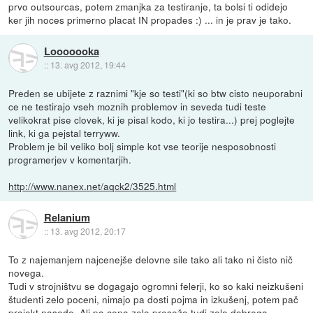
prvo outsourcas, potem zmanjka za testiranje, ta bolsi ti odidejo
ker jih noces primerno placat IN propades :) ... in je prav je tako.
Looooooka
::
13. avg 2012, 19:44
Preden se ubijete z raznimi "kje so testi"(ki so btw cisto neuporabni
ce ne testirajo vseh moznih problemov in seveda tudi teste
velikokrat pise clovek, ki je pisal kodo, ki jo testira...) prej poglejte
link, ki ga pejstal terryww.
Problem je bil veliko bolj simple kot vse teorije nesposobnosti
programerjev v komentarjih.
http://www.nanex.net/aqck2/3525.html
Relanium
::
13. avg 2012, 20:17
To z najemanjem najcenejše delovne sile tako ali tako ni čisto nič
novega.
Tudi v strojništvu se dogagajo ogromni felerji, ko so kaki neizkušeni
študenti zelo poceni, nimajo pa dosti pojma in izkušenj, potem pač
projekt nasede. Ali pa cena zelo preseže tudi zelo dobrega