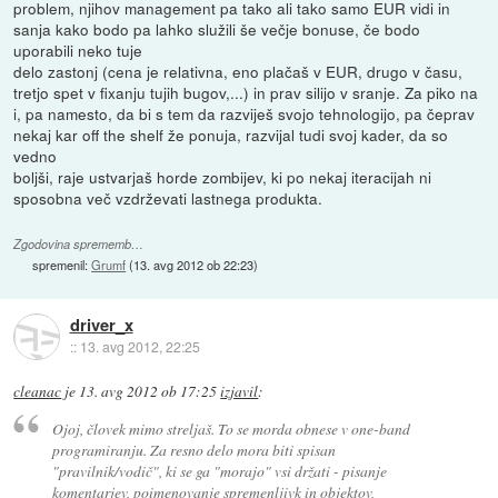
problem, njihov management pa tako ali tako samo EUR vidi in
sanja kako bodo pa lahko služili še večje bonuse, če bodo
uporabili neko tuje
delo zastonj (cena je relativna, eno plačaš v EUR, drugo v času,
tretjo spet v fixanju tujih bugov,...) in prav silijo v sranje. Za piko na
i, pa namesto, da bi s tem da razviješ svojo tehnologijo, pa čeprav
nekaj kar off the shelf že ponuja, razvijal tudi svoj kader, da so
vedno
boljši, raje ustvarjaš horde zombijev, ki po nekaj iteracijah ni
sposobna več vzdrževati lastnega produkta.
Zgodovina sprememb…
spremenil:
Grumf
(
13. avg 2012 ob 22:23
)
driver_x
::
13. avg 2012, 22:25
cleanac
je
13. avg 2012 ob 17:25
izjavil
:
Ojoj, človek mimo streljaš. To se morda obnese v one-band
programiranju. Za resno delo mora biti spisan
"pravilnik/vodič", ki se ga "morajo" vsi držati - pisanje
komentarjev, poimenovanje spremenljivk in objektov,