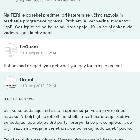
Na FERI je posebej predmet, pri katerem se učimo razvoja in
testiranja programske opreme. Problem je, ker večina študentov
"spi". Čez izpite se pa že nekak prešlepajo. 10-ka še ni dokaz, da
zadevo znaš in obvladaš.
LeQuack
::
13. avg 2012, 22:04
Kot povsod drugod, you get what you pay for, simple as that.
Grumf
::
13. avg 2012, 22:14
mojih 5 centov...
bolj ko se oddaljujes od sistema/procesorja, večja je verjetnost
napake. V bolj high level, off the shelf, -insert more crap- zadeve
se podajas, uporabljas 3rd party librarye, ki so prekompleksni, da
bi jih razumel, večja je verjetnost, da bo nekaj hudo zajeb* počilo.
Tukaj se skriva pravi hudič. V starih dobrih (mojih) časih si za