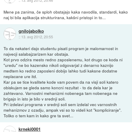
::
13. avg 2012, 20:46
Mene pa zanima, če sploh obstajajo kaka navodila, standardi, kako
naj bi bila aplikacija strukturirana, kakšni pristopi in to...
gnilojabolko
::
13. avg 2012, 20:55
To da nekateri dajo studentu pisati program je malomarnost in
najvecji salabajzarizem kar obstaja.
Kot prvo odzira mesto redno zaposlenemu, kot drugo ce koda ni
"uredu" ne bo kazensko nikoli odgovarjal z denarno kaznijo
medtem ko redno zaposleni dobijo lahko tudi kaksne dodatne
neplacane ure itd.
Kar pa se tice kvalitete kode vam povem da na visji soli katero
obiskujem se gleda samo koncni rezultat - to da dela kar je
zahtevano. Varnostni mehanizmi nobenega tam nobenega ne
brigajo in isto je bilo v srednji soli.
Pri izdelavi programa v srednji soli sem izdelal vec varnostnih
mehanizmov z ozadju, ampak vsi so to videli kot "kompliciranje".
Toliko o tem kam in kako gre ta svet...
krneki0001