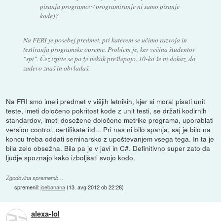
pisanja programov (programiranje ni samo pisanje
kode)?
Na FERI je posebej predmet, pri katerem se učimo razvoja in
testiranja programske opreme. Problem je, ker večina študentov
"spi". Čez izpite se pa že nekak prešlepajo. 10-ka še ni dokaz, da
zadevo znaš in obvladaš.
Na FRI smo imeli predmet v višjih letnikih, kjer si moral pisati unit
teste, imeti določeno pokritost kode z unit testi, se držati kodirnih
standardov, imeti dosežene določene metrike programa, uporablati
version control, certifikate itd... Pri nas ni bilo spanja, saj je bilo na
koncu treba oddati seminarsko z upoštevanjem vsega tega. In ta je
bila zelo obsežna. Bila pa je v javi in C#. Definitivno super zato da
ljudje spoznajo kako izboljšati svojo kodo.
Zgodovina sprememb…
spremenil:
joebanana
(
13. avg 2012 ob 22:28
)
alexa-lol