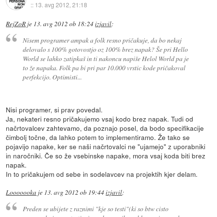
::
13. avg 2012, 21:18
RejZoR
je
13. avg 2012 ob 18:24
izjavil
:
Nisem programer ampak a folk resno pričakuje, da bo nekaj
delovalo s 100% gotovostjo oz 100% brez napak? Še pri Hello
World se lahko zatipkaš in ti nakoncu napiše Helol World pa je
to že napaka. Folk pa bi pri par 10.000 vrstic kode pričakoval
perfekcijo. Optimisti...
Nisi programer, si prav povedal.
Ja, nekateri resno pričakujemo vsaj kodo brez napak. Tudi od
načrtovalcev zahtevamo, da poznajo posel, da bodo specifikacije
čimbolj točne, da lahko potem to implementiramo. Že tako se
pojavijo napake, ker se naši načrtovalci ne "ujamejo" z uporabniki
in naročniki. Če so že vsebinske napake, mora vsaj koda biti brez
napak.
In to pričakujem od sebe in sodelavcev na projektih kjer delam.
Looooooka
je
13. avg 2012 ob 19:44
izjavil
:
Preden se ubijete z raznimi "kje so testi"(ki so btw cisto