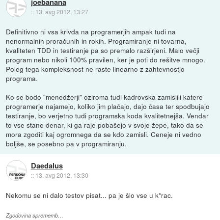
joebanana
::
13. avg 2012, 13:27
Definitivno ni vsa krivda na programerjih ampak tudi na
nenormalnih proračunih in rokih. Programiranje ni tovarna,
kvaliteten TDD in testiranje pa so premalo razširjeni. Malo večji
program nebo nikoli 100% pravilen, ker je poti do rešitve mnogo.
Poleg tega kompleksnost ne raste linearno z zahtevnostjo
programa.
Ko se bodo "menedžerji" oziroma tudi kadrovska zamislili katere
programerje najamejo, koliko jim plačajo, dajo časa ter spodbujajo
testiranje, bo verjetno tudi programska koda kvalitetnejša. Vendar
to vse stane denar, ki ga raje pobašejo v svoje žepe, tako da se
mora zgoditi kaj ogromnega da se kdo zamisli. Ceneje ni vedno
boljše, se posebno pa v programiranju.
Daedalus
::
13. avg 2012, 13:30
Nekomu se ni dalo testov pisat... pa je šlo vse u k*rac.
Zgodovina sprememb…