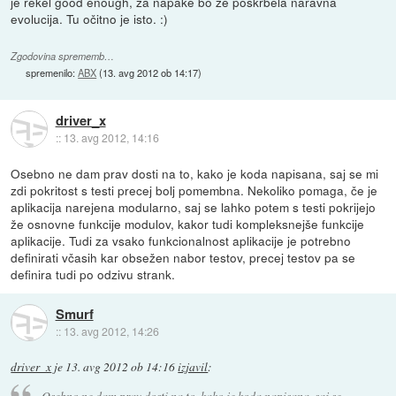
je rekel good enough, za napake bo že poskrbela naravna
evolucija. Tu očitno je isto. :)
Zgodovina sprememb…
spremenilo:
ABX
(
13. avg 2012 ob 14:17
)
driver_x
::
13. avg 2012, 14:16
Osebno ne dam prav dosti na to, kako je koda napisana, saj se mi
zdi pokritost s testi precej bolj pomembna. Nekoliko pomaga, če je
aplikacija narejena modularno, saj se lahko potem s testi pokrijejo
že osnovne funkcije modulov, kakor tudi kompleksnejše funkcije
aplikacije. Tudi za vsako funkcionalnost aplikacije je potrebno
definirati včasih kar obsežen nabor testov, precej testov pa se
definira tudi po odzivu strank.
Smurf
::
13. avg 2012, 14:26
driver_x
je
13. avg 2012 ob 14:16
izjavil
:
Osebno ne dam prav dosti na to, kako je koda napisana, saj se