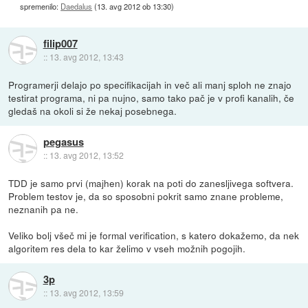
spremenilo:
Daedalus
(
13. avg 2012 ob 13:30
)
filip007
::
13. avg 2012, 13:43
Programerji delajo po specifikacijah in več ali manj sploh ne znajo
testirat programa, ni pa nujno, samo tako pač je v profi kanalih, če
gledaš na okoli si že nekaj posebnega.
pegasus
::
13. avg 2012, 13:52
TDD je samo prvi (majhen) korak na poti do zanesljivega softvera.
Problem testov je, da so sposobni pokrit samo znane probleme,
neznanih pa ne.
Veliko bolj všeč mi je formal verification, s katero dokažemo, da nek
algoritem res dela to kar želimo v vseh možnih pogojih.
3p
::
13. avg 2012, 13:59