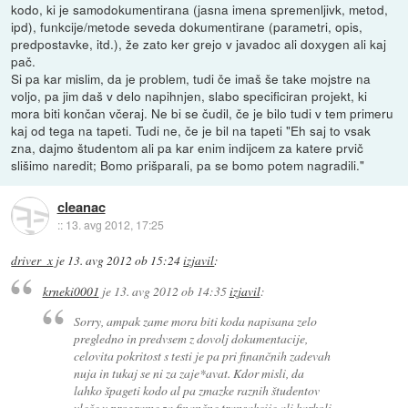
kodo, ki je samodokumentirana (jasna imena spremenljivk, metod,
ipd), funkcije/metode seveda dokumentirane (parametri, opis,
predpostavke, itd.), že zato ker grejo v javadoc ali doxygen ali kaj
pač.
Si pa kar mislim, da je problem, tudi če imaš še take mojstre na
voljo, pa jim daš v delo napihnjen, slabo specificiran projekt, ki
mora biti končan včeraj. Ne bi se čudil, če je bilo tudi v tem primeru
kaj od tega na tapeti. Tudi ne, če je bil na tapeti "Eh saj to vsak
zna, dajmo študentom ali pa kar enim indijcem za katere prvič
slišimo naredit; Bomo prišparali, pa se bomo potem nagradili."
cleanac
::
13. avg 2012, 17:25
driver_x
je
13. avg 2012 ob 15:24
izjavil
:
krneki0001
je
13. avg 2012 ob 14:35
izjavil
:
Sorry, ampak zame mora biti koda napisana zelo
pregledno in predvsem z dovolj dokumentacije,
celovita pokritost s testi je pa pri finančnih zadevah
nuja in tukaj se ni za zaje*avat. Kdor misli, da
lahko špageti kodo al pa zmazke raznih študentov
vleče v programe za finančne transakcije ali karkoli