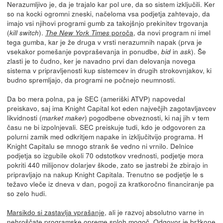
Nerazumljivo je, da je trajalo kar pol ure, da so sistem izključili. Ker
so na kocki ogromni zneski, načeloma vsa podjetja zahtevajo, da
imajo vsi njihovi programi gumb za takojšnjo prekinitev trgovanja
(
).
poroča
, da novi program ni imel
kill switch
The New York Times
tega gumba, kar je že druga v vrsti nerazumnih napak (prva je
vsekakor pomešanje povpraševanja in ponudbe,
in
). Še
bid
ask
zlasti je to čudno, ker je navadno prvi dan delovanja novega
sistema v pripravljenosti kup sistemcev in drugih strokovnjakov, ki
budno spremljajo, da programi ne počnejo neumnosti.
Da bo mera polna, pa je SEC (ameriški ATVP) napovedal
preiskavo, saj ima Knight Capital kot eden največjih zagotavljavcev
likvidnosti (
) pogodbene obveznosti, ki naj jih v tem
market maker
času ne bi izpolnjevali. SEC preiskuje tudi, kdo je odgovoren za
polurni zamik med odkritjem napake in izključitvijo programa. H
Knight Capitalu se mnogo strank še vedno ni vrnilo. Delnice
podjetja so izgubile okoli 70 odstotkov vrednosti, podjetje mora
pokriti 440 milijonov dolarjev škode, zato se jastrebi že zbirajo in
pripravljajo na nakup Knight Capitala. Trenutno se podjetje le s
težavo vleče iz dneva v dan, pogoji za kratkoročno financiranje pa
so zelo hudi.
Marsikdo si zastavlja vprašanje
, ali je razvoj absolutno varne in
nehroščate programske opreme sploh mogoč. Odgovor je bržkone