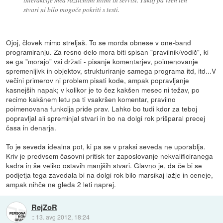
stvari ni bilo mogoče pokriti s testi.
Ojoj, človek mimo streljaš. To se morda obnese v one-band
programiranju. Za resno delo mora biti spisan "pravilnik/vodič", ki
se ga "morajo" vsi držati - pisanje komentarjev, poimenovanje
spremenljivk in objektov, strukturiranje samega programa itd, itd...V
večini primerov ni problem pisati kode, ampak popravljanje
kasnejših napak; v kolikor je to čez kakšen mesec ni težav, po
recimo kakšnem letu pa ti vsakršen komentar, pravilno
poimenovana funkcija pride prav. Lahko bo tudi kdor za teboj
popravljal ali spreminjal stvari in bo na dolgi rok prišparal precej
časa in denarja.
To je seveda idealna pot, ki pa se v praksi seveda ne uporablja.
Kriv je predvsem časovni pritisk ter zaposlovanje nekvalificiranega
kadra in še veliko ostavih manjših stvari. Glavno je, da če bi se
podjetja tega zavedala bi na dolgi rok bilo marsikaj lažje in ceneje,
ampak nihče ne gleda 2 leti naprej.
RejZoR
::
13. avg 2012, 18:24