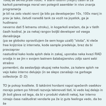
karkoli pametnega moral ven potegnit asembler in nivo znanja
programerja
je bil na zelo visoki ravni (je bilo pa developerjev 10x, 100x manj in
prav je tako, četudi narediš tank za vozit na joystick, ga je
hudimano
nevarno dati 5 letnemu otroku), in kogarkoli srečam, da je v tistih
časih kodiral, je za nekaj rangov boljši developer od vsega
današnjega
(pa se globoko opravičujem če sem koga uzalil) "ološa", ki vleče
free knjiznice iz interneta, kode sample predeluje, brez da bi
pravzaprav
nastudiral kako koda sploh dela in zakaj, uporaba neka kvazi RAD
orodja in se jim v svojem lastnem šalabajzerstvu zdijo sami sebi
strašno
pomembni, da sestavljajo skupaj neke kocke, za katere sploh ne
vejo kako interno delujejo (in se slepo zanašajo na garbage
collectorje :D :D)
TO je pokop kvalitete. S takšnimi hordami napol spečenih osebkov
morajo potem po hitrosti razvoja tekmovati tisti, ki vedo kaj delajo in
jih boli glava od tega, da bi v produkt vtaknili nekaj, kar interno
nimajo časa naštudirat vendarle pa že iz guts feelinga vedo, da bo
še