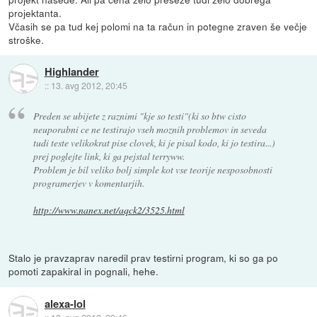
projektanta.
Včasih se pa tud kej polomi na ta račun in potegne zraven še večje
stroške.
Highlander
::
13. avg 2012, 20:45
Preden se ubijete z raznimi "kje so testi"(ki so btw cisto
neuporabni ce ne testirajo vseh moznih problemov in seveda
tudi teste velikokrat pise clovek, ki je pisal kodo, ki jo testira...)
prej poglejte link, ki ga pejstal terryww.
Problem je bil veliko bolj simple kot vse teorije nesposobnosti
programerjev v komentarjih.
http://www.nanex.net/aqck2/3525.html
Stalo je pravzaprav naredil prav testirni program, ki so ga po
pomoti zapakiral in pognali, hehe.
alexa-lol