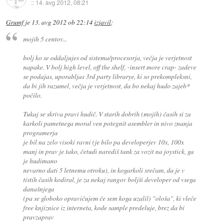
::
14. avg 2012, 08:21
Grumf
je
13. avg 2012 ob 22:14
izjavil
:
mojih 5 centov...
bolj ko se oddaljujes od sistema/procesorja, večja je verjetnost
napake. V bolj high level, off the shelf, -insert more crap- zadeve
se podajas, uporabljas 3rd party librarye, ki so prekompleksni,
da bi jih razumel, večja je verjetnost, da bo nekaj hudo zajeb*
počilo.
Tukaj se skriva pravi hudič. V starih dobrih (mojih) časih si za
karkoli pametnega moral ven potegnit asembler in nivo znanja
programerja
je bil na zelo visoki ravni (je bilo pa developerjev 10x, 100x
manj in prav je tako, četudi narediš tank za vozit na joystick, ga
je hudimano
nevarno dati 5 letnemu otroku), in kogarkoli srečam, da je v
tistih časih kodiral, je za nekaj rangov boljši developer od vsega
današnjega
(pa se globoko opravičujem če sem koga uzalil) "ološa", ki vleče
free knjiznice iz interneta, kode sample predeluje, brez da bi
pravzaprav