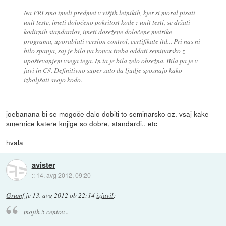
Na FRI smo imeli predmet v višjih letnikih, kjer si moral pisati
unit teste, imeti določeno pokritost kode z unit testi, se držati
kodirnih standardov, imeti dosežene določene metrike
programa, uporablati version control, certifikate itd... Pri nas ni
bilo spanja, saj je bilo na koncu treba oddati seminarsko z
upoštevanjem vsega tega. In ta je bila zelo obsežna. Bila pa je v
javi in C#. Definitivno super zato da ljudje spoznajo kako
izboljšati svojo kodo.
joebanana bi se mogoče dalo dobiti to seminarsko oz. vsaj kake
smernice katere knjige so dobre, standardi.. etc
hvala
avister
::
14. avg 2012, 09:20
Grumf
je
13. avg 2012 ob 22:14
izjavil
:
mojih 5 centov...