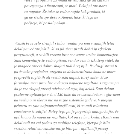
povezanega s financami, se moti. Tukaj ni prostora
za napake. Že tako se vedno najde kak produkt, ki
ga ne stestirajo dobro. Ampak take, ki tega ne
počnejo, bi poslal nekam...
Včasih bi se zelo strinjal s tabo, vendar pa sem v zadnjih letih
delal na več projektih, ki so jih sicer pisali dobri in izkušeni
programerji, a so bili vseeno brez ene same vrstice komentarjev.
Sam komentarje še vedno pišem, vendar sem iz izkušenj videl, da
je mogoče precej dobro shajati tudi brez njih. Po drugi strani ti
pa še tako pregledna, urejena in dokumentirana koda ne more
preprečiti logičnih ali vsebinskih napak, torej zadev, ki so
formalno sicer pravilne, a dajejo napačne rezultate. Priznam pa,
da je vse skupaj precej odvisno od tega, kaj delaš. Sam delam
poslovne aplikacije v Javi EE, tako da se osredotočam v glavnem
na vsebino in skoraj nič na razne sistemske zadeve. V mojem
primeru so zato najpomembnejši testi, ki so tudi relativno
enostavno izvedljivi. Poleg tega pa je pogosteje mnogo hujše, če
aplikacija da napačne rezultate, kot pa če bi crknila. Hkrati sem
delal tudi na eni zadevi za mobilne telefone, kjer pa je bila
vsebina relativno enostavna, je bilo pa v aplikaciji precej
interakcije med različnimi nitmi in servisi. Tukaj pa vseh teh