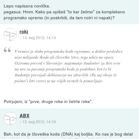
Lepo napisana novička.
pegasus: Hmm. Kako pa opišeš "to kar želimo" za kompleksno
programsko opremo (in poskrbiš, da tam notri ni napak)?
rokj
::
13. avg 2012, 14:13
V resnici je slabe programske kode ogromno, a dokler posledice
niso milijarde škode ali človeške žrtve, tega nihče ne opazi.
Oziroma prevod v Slovenijo: najemanje študentov za štiri evre
na uro za pacanje programske kode je podobno, kot če bi
študentje prevajali deklaracije na zdravilih. (Pa saj oboje že
počno!) Isti vzorci se na višjih ravneh le ponavljajo.
Potrjujem, iz "prve, druge roke in četrte roke".
ABX
::
13. avg 2012, 14:16
Bah, kot da je človeška koda (DNA) kaj boljša. Ko nas je bog delal