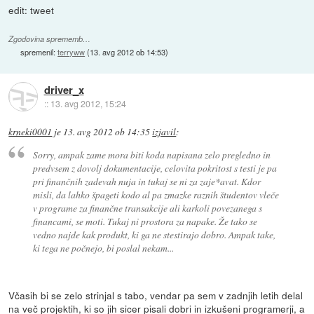
edit: tweet
Zgodovina sprememb…
spremenil:
terryww
(
13. avg 2012 ob 14:53
)
driver_x
::
13. avg 2012, 15:24
krneki0001
je
13. avg 2012 ob 14:35
izjavil
:
Sorry, ampak zame mora biti koda napisana zelo pregledno in
predvsem z dovolj dokumentacije, celovita pokritost s testi je pa
pri finančnih zadevah nuja in tukaj se ni za zaje*avat. Kdor
misli, da lahko špageti kodo al pa zmazke raznih študentov vleče
v programe za finančne transakcije ali karkoli povezanega s
financami, se moti. Tukaj ni prostora za napake. Že tako se
vedno najde kak produkt, ki ga ne stestirajo dobro. Ampak take,
ki tega ne počnejo, bi poslal nekam...
Včasih bi se zelo strinjal s tabo, vendar pa sem v zadnjih letih delal
na več projektih, ki so jih sicer pisali dobri in izkušeni programerji, a