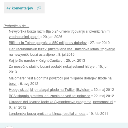
47 komentarjev
Preberite si še…
Newyorška borza razmišlja o 24-urnem trgovanju s tokeniziranimi
vrednostnimi papirji
::
20. jan 2026
Bitfinex in Tether pogrešata 850 milijonov dolarjev
::
27. apr 2019
Dan računalniških težav: prizemljena vsa Unitedova letala, trgovanje
na newyorški borzi ustavljeno
::
8. jul 2015
Kaj je šlo narobe v Knight Capitalu
::
25. okt 2013
Za mesečno plačilo borzni podatki nekaj sekund hitreje
::
15. jun
2013
Malomaren test algoritma povzročil pol milijarde dolarjev škode na
borzi
::
6. avg 2012
Hedge sklad, ki je nalagal glede na Twitter, likvidiran
::
30. maj 2012
BSA: stopnja piratstva lani zrasla na več kot polovico
::
22. maj 2012
Ukraden del izvorne kode za Symantecova programa, nevarnosti ni
::
6. jan 2012
Londonska borza prešla na Linux, rezultat zmeda
::
19. feb 2011