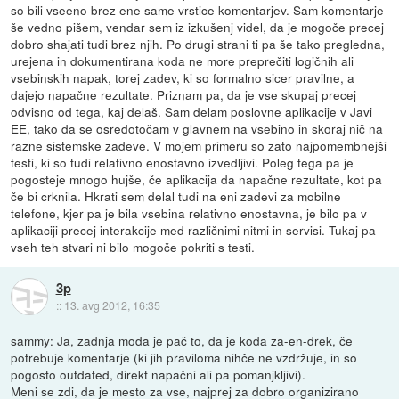
so bili vseeno brez ene same vrstice komentarjev. Sam komentarje
še vedno pišem, vendar sem iz izkušenj videl, da je mogoče precej
dobro shajati tudi brez njih. Po drugi strani ti pa še tako pregledna,
urejena in dokumentirana koda ne more preprečiti logičnih ali
vsebinskih napak, torej zadev, ki so formalno sicer pravilne, a
dajejo napačne rezultate. Priznam pa, da je vse skupaj precej
odvisno od tega, kaj delaš. Sam delam poslovne aplikacije v Javi
EE, tako da se osredotočam v glavnem na vsebino in skoraj nič na
razne sistemske zadeve. V mojem primeru so zato najpomembnejši
testi, ki so tudi relativno enostavno izvedljivi. Poleg tega pa je
pogosteje mnogo hujše, če aplikacija da napačne rezultate, kot pa
če bi crknila. Hkrati sem delal tudi na eni zadevi za mobilne
telefone, kjer pa je bila vsebina relativno enostavna, je bilo pa v
aplikaciji precej interakcije med različnimi nitmi in servisi. Tukaj pa
vseh teh stvari ni bilo mogoče pokriti s testi.
3p
::
13. avg 2012, 16:35
sammy: Ja, zadnja moda je pač to, da je koda za-en-drek, če
potrebuje komentarje (ki jih praviloma nihče ne vzdržuje, in so
pogosto outdated, direkt napačni ali pa pomanjkljivi).
Meni se zdi, da je mesto za vse, najprej za dobro organizirano