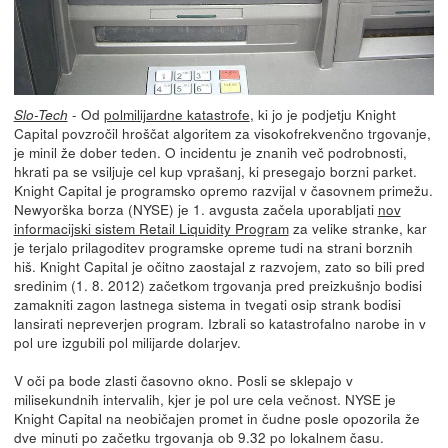
- Od
polmilijardne katastrofe
, ki jo je podjetju Knight
Slo-Tech
Capital povzročil hroščat algoritem za visokofrekvenčno trgovanje,
je minil že dober teden. O incidentu je znanih več podrobnosti,
hkrati pa se vsiljuje cel kup vprašanj, ki presegajo borzni parket.
Knight Capital je programsko opremo razvijal v časovnem primežu.
Newyorška borza (NYSE) je 1. avgusta začela uporabljati
nov
informacijski sistem Retail Liquidity Program
za velike stranke, kar
je terjalo prilagoditev programske opreme tudi na strani borznih
hiš. Knight Capital je očitno zaostajal z razvojem, zato so bili pred
sredinim (1. 8. 2012) začetkom trgovanja pred preizkušnjo bodisi
zamakniti zagon lastnega sistema in tvegati osip strank bodisi
lansirati nepreverjen program. Izbrali so katastrofalno narobe in v
pol ure izgubili pol milijarde dolarjev.
V oči pa bode zlasti časovno okno. Posli se sklepajo v
milisekundnih intervalih, kjer je pol ure cela večnost. NYSE je
Knight Capital na neobičajen promet in čudne posle opozorila že
dve minuti po začetku trgovanja ob 9.32 po lokalnem času.