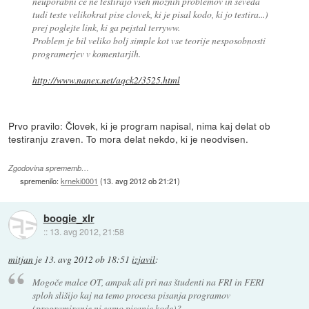
neuporabni ce ne testirajo vseh moznih problemov in seveda
tudi teste velikokrat pise clovek, ki je pisal kodo, ki jo testira...)
prej poglejte link, ki ga pejstal terryww.
Problem je bil veliko bolj simple kot vse teorije nesposobnosti
programerjev v komentarjih.
http://www.nanex.net/aqck2/3525.html
Prvo pravilo: Človek, ki je program napisal, nima kaj delat ob
testiranju zraven. To mora delat nekdo, ki je neodvisen.
Zgodovina sprememb…
spremenilo:
krneki0001
(
13. avg 2012 ob 21:21
)
boogie_xlr
::
13. avg 2012, 21:58
mitjan
je
13. avg 2012 ob 18:51
izjavil
:
Mogoče malce OT, ampak ali pri nas študenti na FRI in FERI
sploh slišijo kaj na temo procesa pisanja programov
(programiranje ni samo pisanje kode)?