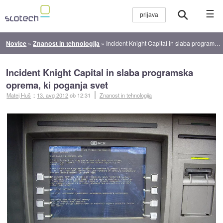
☰
Novice
»
Znanost in tehnologija
»
Incident Knight Capital in slaba programska oprema, ki poganja svet
Incident Knight Capital in slaba programska
oprema, ki poganja svet
Matej Huš
::
13. avg 2012
ob 12:31
Znanost in tehnologija