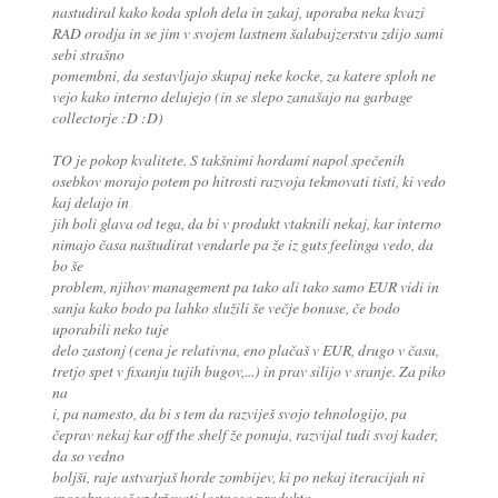
nastudiral kako koda sploh dela in zakaj, uporaba neka kvazi
RAD orodja in se jim v svojem lastnem šalabajzerstvu zdijo sami
sebi strašno
pomembni, da sestavljajo skupaj neke kocke, za katere sploh ne
vejo kako interno delujejo (in se slepo zanašajo na garbage
collectorje :D :D)
TO je pokop kvalitete. S takšnimi hordami napol spečenih
osebkov morajo potem po hitrosti razvoja tekmovati tisti, ki vedo
kaj delajo in
jih boli glava od tega, da bi v produkt vtaknili nekaj, kar interno
nimajo časa naštudirat vendarle pa že iz guts feelinga vedo, da
bo še
problem, njihov management pa tako ali tako samo EUR vidi in
sanja kako bodo pa lahko služili še večje bonuse, če bodo
uporabili neko tuje
delo zastonj (cena je relativna, eno plačaš v EUR, drugo v času,
tretjo spet v fixanju tujih bugov,...) in prav silijo v sranje. Za piko
na
i, pa namesto, da bi s tem da razviješ svojo tehnologijo, pa
čeprav nekaj kar off the shelf že ponuja, razvijal tudi svoj kader,
da so vedno
boljši, raje ustvarjaš horde zombijev, ki po nekaj iteracijah ni
sposobna več vzdrževati lastnega produkta.