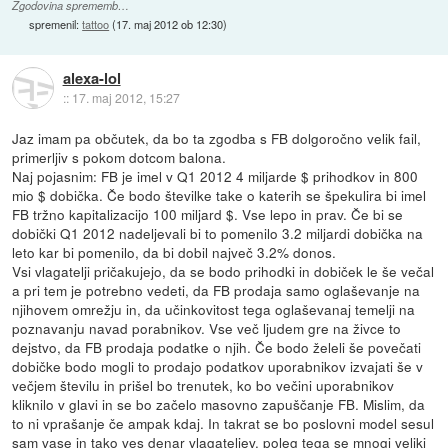
Zgodovina sprememb…
spremenil:
tattoo
(
17. maj 2012 ob 12:30
)
alexa-lol
::
17. maj 2012, 15:27
Jaz imam pa občutek, da bo ta zgodba s FB dolgoročno velik fail,
primerljiv s pokom dotcom balona.
Naj pojasnim: FB je imel v Q1 2012 4 miljarde $ prihodkov in 800
mio $ dobička. Če bodo številke take o katerih se špekulira bi imel
FB tržno kapitalizacijo 100 miljard $. Vse lepo in prav. Če bi se
dobički Q1 2012 nadeljevali bi to pomenilo 3.2 miljardi dobička na
leto kar bi pomenilo, da bi dobil največ 3.2% donos.
Vsi vlagatelji pričakujejo, da se bodo prihodki in dobiček le še večal
a pri tem je potrebno vedeti, da FB prodaja samo oglaševanje na
njihovem omrežju in, da učinkovitost tega oglaševanaj temelji na
poznavanju navad porabnikov. Vse več ljudem gre na živce to
dejstvo, da FB prodaja podatke o njih. Če bodo želeli še povečati
dobičke bodo mogli to prodajo podatkov uporabnikov izvajati še v
večjem številu in prišel bo trenutek, ko bo večini uporabnikov
kliknilo v glavi in se bo začelo masovno zapuščanje FB. Mislim, da
to ni vprašanje če ampak kdaj. In takrat se bo poslovni model sesul
sam vase in tako ves denar vlagateljev. poleg tega se mnogi veliki