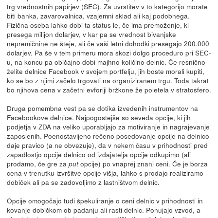
trg vrednostnih papirjev (SEC). Za uvrstitev v to kategorijo morate
biti banka, zavarovalnica, vzajemni sklad ali kaj podobnega.
Fizična oseba lahko dobi ta status le, če ima premoženje, ki
presega milijon dolarjev, v kar pa se vrednost bivanjske
nepremičnine ne šteje, ali če vaši letni dohodki presegajo 200.000
dolarjev. Pa še v tem primeru mora skozi dolgo proceduro pri SEC-
u, na koncu pa običajno dobi majhno količino delnic. Če resnično
želite delnice Facebook v svojem portfelju, jih boste morali kupiti,
ko se bo z njimi začelo trgovati na organiziranem trgu. Toda takrat
bo njihova cena v začetni evforiji bržkone že poletela v stratosfero.
Druga pomembna vest pa se dotika izvedenih instrumentov na
Facebookove delnice. Najpogostejše so seveda opcije, ki jih
podjetja v ZDA na veliko uporabljajo za motiviranje in nagrajevanje
zaposlenih. Poenostavljeno rečeno posedovanje opcije na delnico
daje pravico (a ne obvezuje), da v nekem času v prihodnosti pred
zapadlostjo opcije delnico od izdajatelja opcije odkupimo (ali
prodamo, če gre za
opcije) po vnaprej znani ceni. Če je borza
put
cena v trenutku izvršitve opcije višja, lahko s prodajo realiziramo
dobiček ali pa se zadovoljimo z lastništvom delnic.
Opcije omogočajo tudi špekuliranje o ceni delnic v prihodnosti in
kovanje dobičkom ob padanju ali rasti delnic. Ponujajo vzvod, a