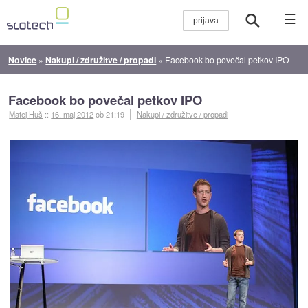
☰
Novice
»
Nakupi / združitve / propadi
»
Facebook bo povečal petkov IPO
Facebook bo povečal petkov IPO
Matej Huš
::
16. maj 2012
ob 21:19
Nakupi / združitve / propadi