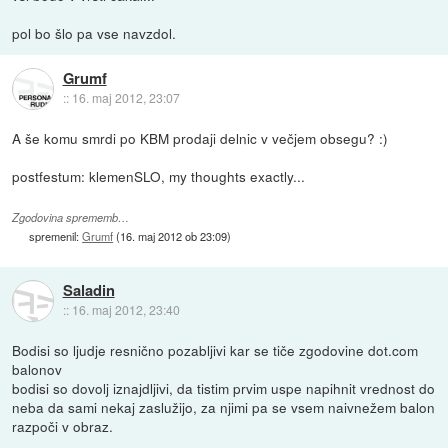
pol bo šlo pa vse navzdol.
Grumf
::
16. maj 2012, 23:07
A še komu smrdi po KBM prodaji delnic v večjem obsegu? :)
postfestum: klemenSLO, my thoughts exactly...
Zgodovina sprememb…
spremenil:
Grumf
(
16. maj 2012 ob 23:09
)
Saladin
::
16. maj 2012, 23:40
Bodisi so ljudje resnično pozabljivi kar se tiče zgodovine dot.com
balonov
bodisi so dovolj iznajdljivi, da tistim prvim uspe napihnit vrednost do
neba da sami nekaj zaslužijo, za njimi pa se vsem naivnežem balon
razpoči v obraz.