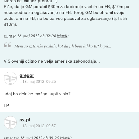
Moraš cel članek prebrat ;-)
Piše, da je GM porabil $30m za kreiranje vsebin na FB, $10m pa
neposredno za oglaševanje na FB. Torej, GM bo ohranil svoje
podstrani na FB, ne bo pa več plačeval za oglaševanje (tj. tistih
$10m).
sv-pt
je
18. maj 2012 ob 02:04
izjavil
:
Meni so iz Ilirike poslali, kot da jih bom lahko BP kupil...
V Sloveniji očitno ne velja ameriška zakonodaja...
gregor
::
18. maj 2012, 09:25
kdaj bo delnice možno kupit v slo?
LP
sv-pt
::
18. maj 2012, 09:57
gregor
je
18. maj 2012 ob 09:25
izjavil
: