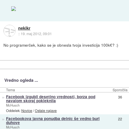
nekikr
::
19. maj 2012, 09:01
No programerček, kako se je obnesla tvoja investicija 100k€? :)
Vredno ogleda ...
Tema
Sporočila
»
Facebook izgubil desetino vrednosti, borza pod
36
navalom skoraj pokleknila
McHusch
Oddelek:
Novice
/
Ostale najave
»
Facebookova javna ponudba delnic še vedno buri
22
duhove
McHusch