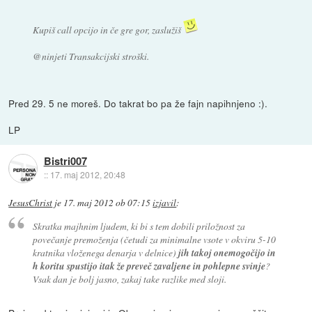
Kupiš call opcijo in če gre gor, zaslužiš
@ninjeti Transakcijski stroški.
Pred 29. 5 ne moreš. Do takrat bo pa že fajn napihnjeno :).
LP
Bistri007
::
17. maj 2012, 20:48
JesusChrist
je
17. maj 2012 ob 07:15
izjavil
:
Skratka majhnim ljudem, ki bi s tem dobili priložnost za
povečanje premoženja (četudi za minimalne vsote v okviru 5-10
kratnika vloženega denarja v delnice)
jih takoj onemogočijo in
h koritu spustijo itak že preveč zavaljene in pohlepne svinje
?
Vsak dan je bolj jasno, zakaj take razlike med sloji.