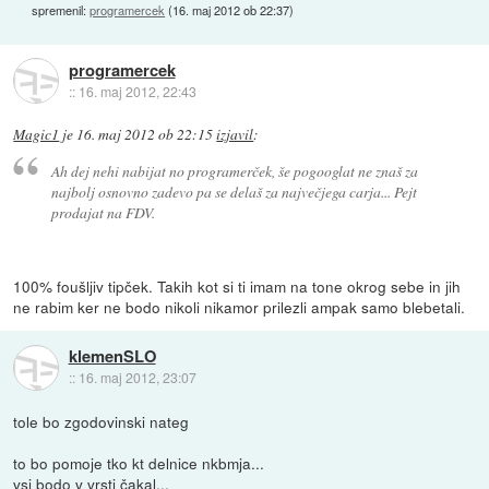
spremenil:
programercek
(
16. maj 2012 ob 22:37
)
programercek
::
16. maj 2012, 22:43
Magic1
je
16. maj 2012 ob 22:15
izjavil
:
Ah dej nehi nabijat no programerček, še pogooglat ne znaš za
najbolj osnovno zadevo pa se delaš za največjega carja... Pejt
prodajat na FDV.
100% foušljiv tipček. Takih kot si ti imam na tone okrog sebe in jih
ne rabim ker ne bodo nikoli nikamor prilezli ampak samo blebetali.
klemenSLO
::
16. maj 2012, 23:07
tole bo zgodovinski nateg
to bo pomoje tko kt delnice nkbmja...
vsi bodo v vrsti čakal...