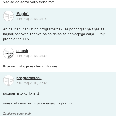
Vse se da samo voljo treba met.
Magic1
::
16. maj 2012, 22:15
Ah dej nehi nabijat no programerček, še pogooglat ne znaš za
najbolj osnovno zadevo pa se delaš za največjega carja... Pejt
prodajat na FDV.
smash
::
16. maj 2012, 22:32
fb je out, zdaj je moderno vk.com
programercek
::
16. maj 2012, 22:32
poznam isto ku fb je :)
samo od česa pa živijo če nimajo oglasov?
Zgodovina sprememb…