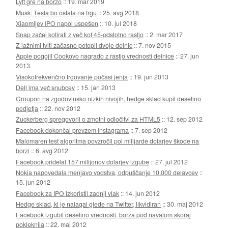
Lyft gre na borzo
::
19. mar 2019
Musk: Tesla bo ostala na trgu
::
25. avg 2018
Xiaomijev IPO napol uspešen
::
10. jul 2018
Snap začel kotirati z več kot 45-odstotno rastjo
::
2. mar 2017
Z lažnimi tviti začasno potopil dvoje delnic
::
7. nov 2015
Apple pogojil Cookovo nagrado z rastjo vrednosti delnice
::
27. jun
2013
Visokofrekvenčno trgovanje počasi jenja
::
19. jun 2013
Dell ima več snubcev
::
15. jan 2013
Groupon na zgodovinsko nizkih nivojih, hedge sklad kupil desetino
podjetja
::
22. nov 2012
Zuckerberg spregovoril o zmotni odločitvi za HTML5
::
12. sep 2012
Facebook dokončal prevzem Instagrama
::
7. sep 2012
Malomaren test algoritma povzročil pol milijarde dolarjev škode na
borzi
::
6. avg 2012
Facebook pridelal 157 milijonov dolarjev izgube
::
27. jul 2012
Nokia napovedala menjavo vodstva, odpuščanje 10.000 delavcev
::
15. jun 2012
Facebook za IPO izkoristil zadnji vlak
::
14. jun 2012
Hedge sklad, ki je nalagal glede na Twitter, likvidiran
::
30. maj 2012
Facebook izgubil desetino vrednosti, borza pod navalom skoraj
pokleknila
::
22. maj 2012