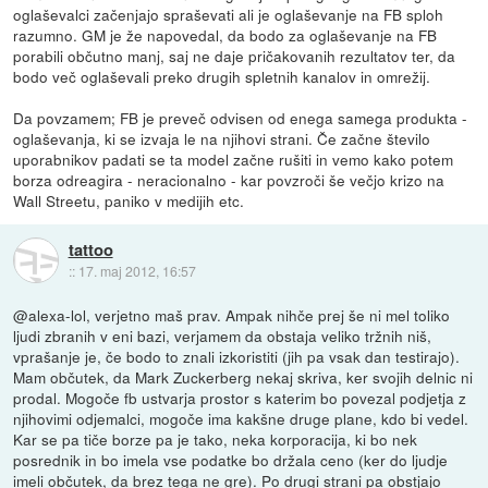
oglaševalci začenjajo spraševati ali je oglaševanje na FB sploh
razumno. GM je že napovedal, da bodo za oglaševanje na FB
porabili občutno manj, saj ne daje pričakovanih rezultatov ter, da
bodo več oglaševali preko drugih spletnih kanalov in omrežij.
Da povzamem; FB je preveč odvisen od enega samega produkta -
oglaševanja, ki se izvaja le na njihovi strani. Če začne število
uporabnikov padati se ta model začne rušiti in vemo kako potem
borza odreagira - neracionalno - kar povzroči še večjo krizo na
Wall Streetu, paniko v medijih etc.
tattoo
::
17. maj 2012, 16:57
@alexa-lol, verjetno maš prav. Ampak nihče prej še ni mel toliko
ljudi zbranih v eni bazi, verjamem da obstaja veliko tržnih niš,
vprašanje je, če bodo to znali izkoristiti (jih pa vsak dan testirajo).
Mam občutek, da Mark Zuckerberg nekaj skriva, ker svojih delnic ni
prodal. Mogoče fb ustvarja prostor s katerim bo povezal podjetja z
njihovimi odjemalci, mogoče ima kakšne druge plane, kdo bi vedel.
Kar se pa tiče borze pa je tako, neka korporacija, ki bo nek
posrednik in bo imela vse podatke bo držala ceno (ker do ljudje
imeli občutek, da brez tega ne gre). Po drugi strani pa obstjajo