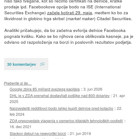
niso tako tvegane, kot so recimo certifikati na delnice, kratke
prodaje ipd. Facebookove opcije bodo na ISE (International
Securities Exchange)
začele kotirati 29. maja
, medtem ko bo za
likvidnost in globino trga skrbel (
) Citadel Securities.
market maker
Analitiki pričakujejo, da bo začetna evforija delnice Facebooka
pognala kvišku. Kako se bo njihova cena oblikovala kasneje, pa je
odvisno od razpoloženja na borzi in poslovnih rezultatov podjetja.
30 komentarjev
Preberite si še…
Google zbira 85 milijard svežega kapitala
::
3. jun 2026
DHL je v ZDA prenehal dostavljati pošljke nad 800 dolarjev
::
21. apr
2025
Najzvestejši redditovci bodo lahko kupili delnice pred kotacijo
::
22.
feb 2024
ZDA prepovedale vlaganja v osmerico kitajskih tehnoloških podjetij
::
16. dec 2021
Slackov debut na newyorški borzi
::
21. jun 2019