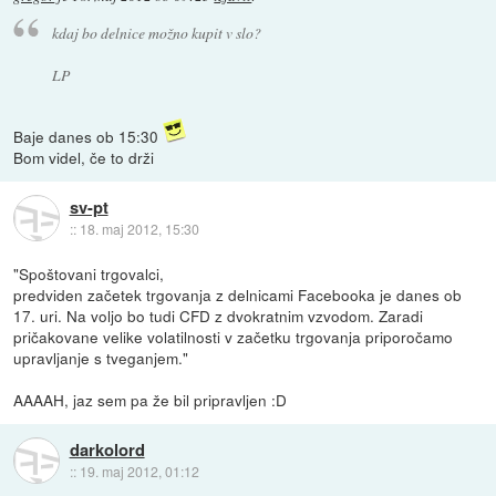
kdaj bo delnice možno kupit v slo?
LP
Baje danes ob 15:30
Bom videl, če to drži
sv-pt
::
18. maj 2012, 15:30
"Spoštovani trgovalci,
predviden začetek trgovanja z delnicami Facebooka je danes ob
17. uri. Na voljo bo tudi CFD z dvokratnim vzvodom. Zaradi
pričakovane velike volatilnosti v začetku trgovanja priporočamo
upravljanje s tveganjem."
AAAAH, jaz sem pa že bil pripravljen :D
darkolord
::
19. maj 2012, 01:12