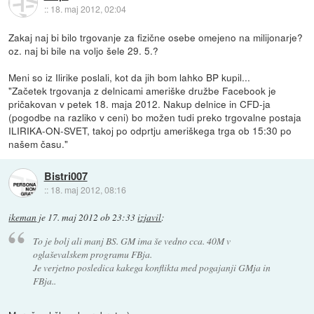
::
18. maj 2012, 02:04
Zakaj naj bi bilo trgovanje za fizične osebe omejeno na milijonarje?
oz. naj bi bile na voljo šele 29. 5.?
Meni so iz Ilirike poslali, kot da jih bom lahko BP kupil...
"Začetek trgovanja z delnicami ameriške družbe Facebook je
pričakovan v petek 18. maja 2012. Nakup delnice in CFD-ja
(pogodbe na razliko v ceni) bo možen tudi preko trgovalne postaja
ILIRIKA-ON-SVET, takoj po odprtju ameriškega trga ob 15:30 po
našem času."
Bistri007
::
18. maj 2012, 08:16
ikeman
je
17. maj 2012 ob 23:33
izjavil
:
To je bolj ali manj BS. GM ima še vedno cca. 40M v
oglaševalskem programu FBja.
Je verjetno posledica kakega konflikta med pogajanji GMja in
FBja..