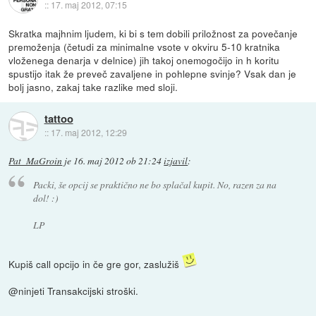
::
17. maj 2012, 07:15
Skratka majhnim ljudem, ki bi s tem dobili priložnost za povečanje
premoženja (četudi za minimalne vsote v okviru 5-10 kratnika
vloženega denarja v delnice) jih takoj onemogočijo in h koritu
spustijo itak že preveč zavaljene in pohlepne svinje? Vsak dan je
bolj jasno, zakaj take razlike med sloji.
tattoo
::
17. maj 2012, 12:29
Pat_MaGroin
je
16. maj 2012 ob 21:24
izjavil
:
Packi, še opcij se praktično ne bo splačal kupit. No, razen za na
dol! :)
LP
Kupiš call opcijo in če gre gor, zaslužiš
@ninjeti Transakcijski stroški.