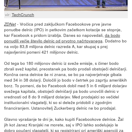
vir:
TechCrunch
- Vročica pred zaključkom Facebookove prve javne
ZDNet
ponudbe delnic (IPO) in petkovim začetkom kotacije se stopnje,
kar Facebook s pridom izrablja. Danes so napovedali,
da bodo
ponudili večje število delnic od prvotno načrtovanega
. Dodatno bo
na voljo 83,8 milijona delnic razreda A, kar skupaj s prej
najavljenimi pomeni 421 milijonov delnic.
Od tega bo 180 milijonov delnic iz sveže emisije, s čimer bodo
zbrali svež kapital, preostanek pa bodo prodali obstoječi delničarji.
Končna cena delnice še ni znana, se bo pa najverjetneje gibala
med 34 in 38 dolarji. Določili jo bodo v četrtek po zaprtju ameriških
borz. To pomeni, da bo Facebook dobil med 5 in 6 milijard dolarjev
svežega kapitala, obstoječi delničarji pa bodo unovčili delnic v
vrednosti od 8 do 9 milijard dolarjev. Med prodajalci so večidel
institucionalni vlagatelji, ki so si deleže pridobili z zgodnjim
financiranjem. Ustanovitelj Zuckerberg delnic ne bo prodajal.
Glavno vprašanje te dni je, kako kupiti Facebookove delnice. Žal
jih kot Janez Kranjski ne morete, saj v IPO lahko sodelujejo le
dobro poučeni vlagatelji, ki so registrirani pri ameriški agenciji za