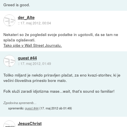
Greed is good.
der_Alte
::
17. maj 2012, 00:04
Nekateri so že pogledali svoje podatke in ugotovili, da se tam ne
splača oglaševati.
Tako piše v Wall Street Journalu.
guest #44
::
17. maj 2012, 01:49
Toliko miljard je nekdo priravljen plačat, za eno kvazi-storitev, ki je
večini človeštva prineslo bore malo.
Folk služi zaradi idjotizma mase...wait, that's sound so familiar!
Zgodovina sprememb…
spremenilo:
guest #44
(
17. maj 2012 ob 01:49
)
JesusChrist