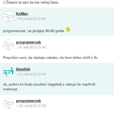
:) Čakam ta dan že kar nekaj časa.
KoMar-
::
16. maj 2012, 21:36
programercek, ne jemljejo WoW golda
programercek
::
16. maj 2012, 21:44
Prepričan sem, da obstaja nekako, da bom lahko vložil v fb.
bluefish
::
16. maj 2012, 21:45
Ja, potem ko bodo poučeni vlagatelji z nakupi že napihnili
vrednost.
programercek
::
16. maj 2012, 21:56