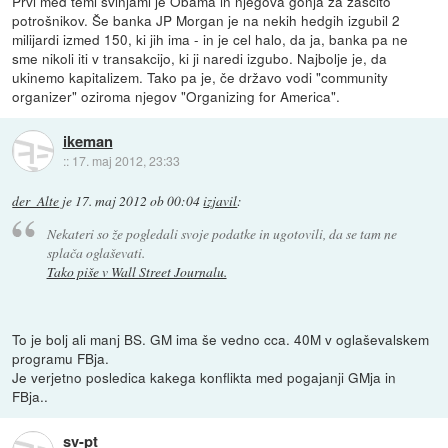
Prvi med temi svinjami je Obama in njegova gonja za zaščito
potrošnikov. Še banka JP Morgan je na nekih hedgih izgubil 2
milijardi izmed 150, ki jih ima - in je cel halo, da ja, banka pa ne
sme nikoli iti v transakcijo, ki ji naredi izgubo. Najbolje je, da
ukinemo kapitalizem. Tako pa je, če državo vodi "community
organizer" oziroma njegov "Organizing for America".
ikeman
::
17. maj 2012, 23:33
der_Alte
je
17. maj 2012 ob 00:04
izjavil
:
Nekateri so že pogledali svoje podatke in ugotovili, da se tam ne
splača oglaševati.
Tako piše v Wall Street Journalu.
To je bolj ali manj BS. GM ima še vedno cca. 40M v oglaševalskem
programu FBja.
Je verjetno posledica kakega konflikta med pogajanji GMja in
FBja..
sv-pt