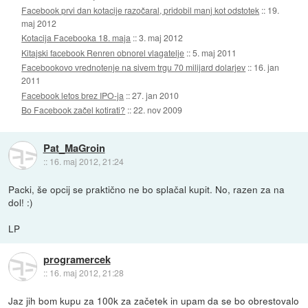
Facebook prvi dan kotacije razočaral, pridobil manj kot odstotek
::
19.
maj 2012
Kotacija Facebooka 18. maja
::
3. maj 2012
Kitajski facebook Renren obnorel vlagatelje
::
5. maj 2011
Facebookovo vrednotenje na sivem trgu 70 milijard dolarjev
::
16. jan
2011
Facebook letos brez IPO-ja
::
27. jan 2010
Bo Facebook začel kotirati?
::
22. nov 2009
Pat_MaGroin
::
16. maj 2012, 21:24
Packi, še opcij se praktično ne bo splačal kupit. No, razen za na
dol! :)
LP
programercek
::
16. maj 2012, 21:28
Jaz jih bom kupu za 100k za začetek in upam da se bo obrestovalo