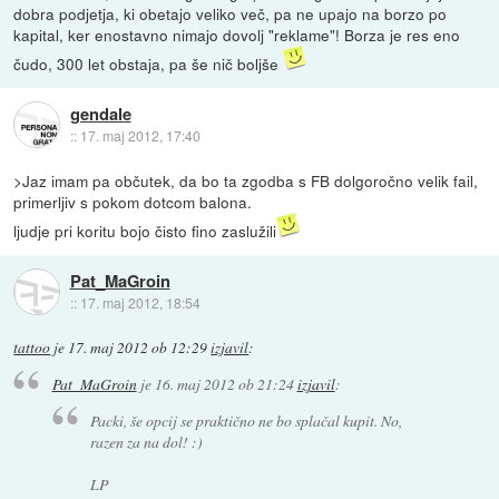
dobra podjetja, ki obetajo veliko več, pa ne upajo na borzo po
kapital, ker enostavno nimajo dovolj "reklame"! Borza je res eno
čudo, 300 let obstaja, pa še nič boljše
gendale
::
17. maj 2012, 17:40
>Jaz imam pa občutek, da bo ta zgodba s FB dolgoročno velik fail,
primerljiv s pokom dotcom balona.
ljudje pri koritu bojo čisto fino zaslužili
Pat_MaGroin
::
17. maj 2012, 18:54
tattoo
je
17. maj 2012 ob 12:29
izjavil
:
Pat_MaGroin
je
16. maj 2012 ob 21:24
izjavil
:
Packi, še opcij se praktično ne bo splačal kupit. No,
razen za na dol! :)
LP