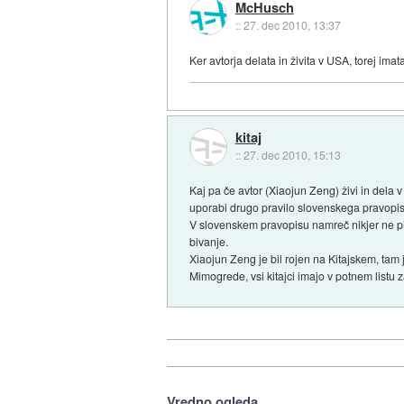
McHusch
::
27. dec 2010, 13:37
Ker avtorja delata in živita v USA, torej im
kitaj
::
27. dec 2010, 15:13
Kaj pa če avtor (Xiaojun Zeng) živi in dela v
uporabi drugo pravilo slovenskega pravopi
V slovenskem pravopisu namreč nikjer ne pi
bivanje.
Xiaojun Zeng je bil rojen na Kitajskem, tam j
Mimogrede, vsi kitajci imajo v potnem listu 
Vredno ogleda ...