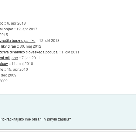
do
::
6. apr 2018
sal objav
::
12. apr 2017
 2015
zročila borzno paniko
::
12. okt 2013
 likvidiran
::
30. maj 2012
razkriva dinamiko človeškega počutja
::
1. okt 2011
ni milijone
::
7. jan 2011
alcev
::
11. maj 2010
te
::
15. apr 2010
. dec 2009
 2009
tokrat kitajsko ime ohranil v pinyin zapisu?