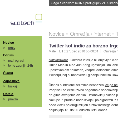
Saga s cepivom mRNA proti gripi v ZDA sreč
Novice
»
Omrežja / internet
»
Novice
Twitter kot indic za borzno trg
arhiv
Matej Huš
::
27. dec 2010
ob 00:01
Omrežja / 
Forum
HotHardware
- Oktobra letos je bil objavljen čl
mali oglasi
Huina Mao in Xiao-Jun Zeng ugotavljali, da lahko
teme zadnjih 24h
upoštevanjem nekaterih, vnaprej določenih dimenzi
Članki
Twitterju, naj bi napovedali gibanja indeksa Dow
Zaposlitve
Članek bi bržkone šel mimo neopažen,
če ga ne 
brskaj
Podpisali so ekskluzivno pogodbo o sodelovanj
Ostalo
drugima avtorjema članka. Ustanovitelji sklada pr
pravila
Nakupe in prodaje bodo izvajali po algoritmu iz 
bodo vložili poldrugi milijon funtov lastnega dena
obljubljajo 15- do 20-odstotni letni donos.