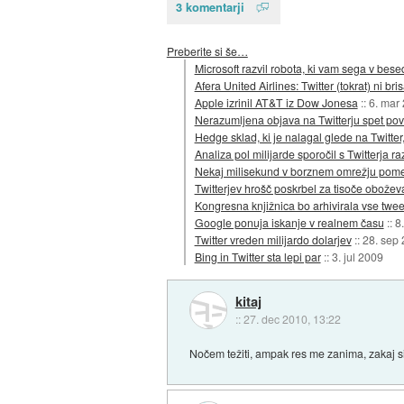
3 komentarji
Preberite si še…
Microsoft razvil robota, ki vam sega v bese
Afera United Airlines: Twitter (tokrat) ni bri
Apple izrinil AT&T iz Dow Jonesa
::
6. mar
Nerazumljena objava na Twitterju spet pov
Hedge sklad, ki je nalagal glede na Twitter,
Analiza pol milijarde sporočil s Twitterja 
Nekaj milisekund v borznem omrežju pome
Twitterjev hrošč poskrbel za tisoče obožev
Kongresna knjižnica bo arhivirala vse twee
Google ponuja iskanje v realnem času
::
8
Twitter vreden milijardo dolarjev
::
28. sep
Bing in Twitter sta lepi par
::
3. jul 2009
kitaj
::
27. dec 2010, 13:22
Nočem težiti, ampak res me zanima, zakaj si 