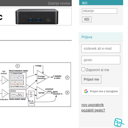
Išči:
Zadnje novice
Prijava
Zapomni si me
nov uporabnik
pozabili geslo?