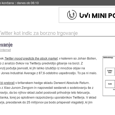
no končana
::
danes ob 06:10
Twitter kot indic za borzno trgovanje
ovanje
internet
anek
Twitter mood predicts the stock market
, v katerem so Johan Bollen,
 z analizo čivkov na Twitterju predvidijo gibanje na borzi. Z
j počutja javnosti, ki jih lahko izluščijo iz množice objav na
 Jones Industrial Average z 87,6-odstotno uspešnostjo. To pa ni malo.
bi prebrali
v britanskem hedge skladu Derwent Absolute Return.
u z Xiao-Junom Zengom in napovedali sestanek o sodelovanju še z
avijo, da bo njihov sklad začel poslovati prihodnje leto februarja.
članka, torej po splošnem razpoloženju uporabnikov Twitterja. V sklad
rja, preostanek do 25 milijonov pa bodo prispevali vlagatelji, ki jim