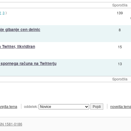
Sporočila
2
3
)
139
je gibanje cen delnic
8
Twitter, likvidiran
15
 spornega računa na Twitterju
13
Sporočila
arejša tema
oddelek:
novejša tem
SN 1581-0186