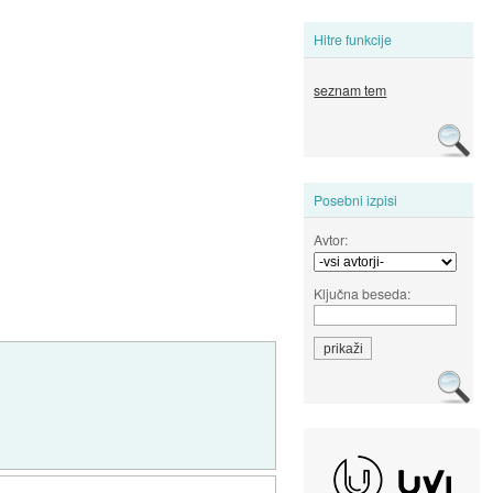
Hitre funkcije
seznam tem
Posebni izpisi
Avtor:
Ključna beseda: