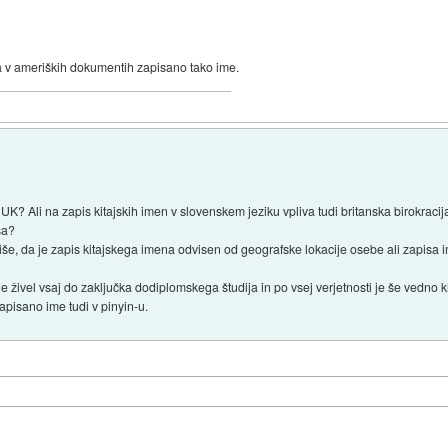
ata v ameriških dokumentih zapisano tako ime.
 UK? Ali na zapis kitajskih imen v slovenskem jeziku vpliva tudi britanska birokracij
sa?
še, da je zapis kitajskega imena odvisen od geografske lokacije osebe ali zapisa
e živel vsaj do zaključka dodiplomskega študija in po vsej verjetnosti je še vedno ki
zapisano ime tudi v pinyin-u.