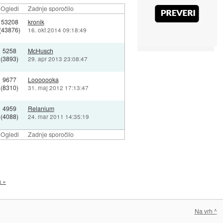
Ogledi
Zadnje sporočilo
53208
kronik
(43876)
16. okt 2014 09:18:49
5258
McHusch
(3893)
29. apr 2013 23:08:47
9677
Looooooka
(8310)
31. maj 2012 17:13:47
4959
Relanium
(4088)
24. mar 2011 14:35:19
Ogledi
Zadnje sporočilo
a »
Na vrh ^