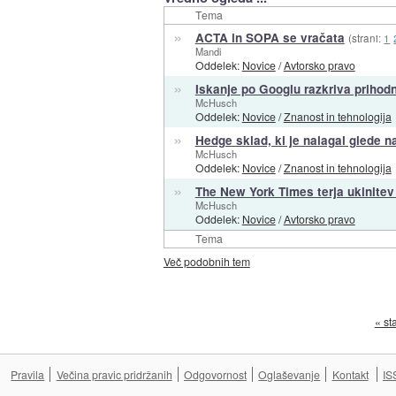
Tema
»
ACTA in SOPA se vračata
(strani:
1
Mandi
Oddelek:
Novice
/
Avtorsko pravo
»
Iskanje po Googlu razkriva prihodn
McHusch
Oddelek:
Novice
/
Znanost in tehnologija
»
Hedge sklad, ki je nalagal glede na 
McHusch
Oddelek:
Novice
/
Znanost in tehnologija
»
The New York Times terja ukinitev
McHusch
Oddelek:
Novice
/
Avtorsko pravo
Tema
Več podobnih tem
« st
Pravila
Večina pravic pridržanih
Odgovornost
Oglaševanje
Kontakt
IS