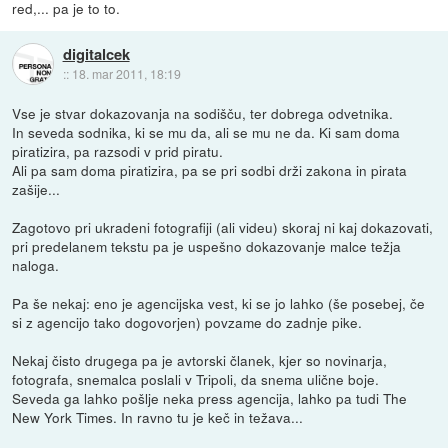
red,... pa je to to.
digitalcek
::
18. mar 2011, 18:19
Vse je stvar dokazovanja na sodišču, ter dobrega odvetnika.
In seveda sodnika, ki se mu da, ali se mu ne da. Ki sam doma
piratizira, pa razsodi v prid piratu.
Ali pa sam doma piratizira, pa se pri sodbi drži zakona in pirata
zašije...
Zagotovo pri ukradeni fotografiji (ali videu) skoraj ni kaj dokazovati,
pri predelanem tekstu pa je uspešno dokazovanje malce težja
naloga.
Pa še nekaj: eno je agencijska vest, ki se jo lahko (še posebej, če
si z agencijo tako dogovorjen) povzame do zadnje pike.
Nekaj čisto drugega pa je avtorski članek, kjer so novinarja,
fotografa, snemalca poslali v Tripoli, da snema ulične boje.
Seveda ga lahko pošlje neka press agencija, lahko pa tudi The
New York Times. In ravno tu je keč in težava...