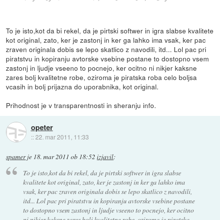
To je isto,kot da bi rekel, da je pirtski softwer in igra slabse kvalitete
kot original, zato, ker je zastonj in ker ga lahko ima vsak, ker pac
zraven originala dobis se lepo skatlico z navodili, itd... Lol pac pri
piratstvu in kopiranju avtorske vsebine postane to dostopno vsem
zastonj in ljudje vseeno to pocnejo, ker ocitno ni nikjer kaksne
zares bolj kvalitetne robe, oziroma je piratska roba celo boljsa
vcasih in bolj prijazna do uporabnika, kot original.
Prihodnost je v transparentnosti in sheranju info.
opeter
::
22. mar 2011, 11:33
spamer
je
18. mar 2011 ob 18:52
izjavil
:
To je isto,kot da bi rekel, da je pirtski softwer in igra slabse
kvalitete kot original, zato, ker je zastonj in ker ga lahko ima
vsak, ker pac zraven originala dobis se lepo skatlico z navodili,
itd... Lol pac pri piratstvu in kopiranju avtorske vsebine postane
to dostopno vsem zastonj in ljudje vseeno to pocnejo, ker ocitno
ni nikjer kaksne zares bolj kvalitetne robe, oziroma je piratska