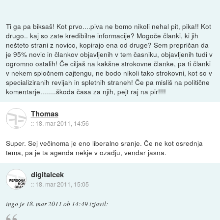
Ti ga pa biksaš! Kot prvo....piva ne bomo nikoli nehal pit, pika!! Kot
drugo.. kaj so zate kredibilne informacije? Mogoče članki, ki jih
nešteto strani z novico, kopirajo ena od druge? Sem prepričan da
je 95% novic in člankov objavljenih v tem časniku, objavljenih tudi v
ogromno ostalih! Če ciljaš na kakšne strokovne članke, pa ti članki
v nekem spločnem cajtengu, ne bodo nikoli tako strokovni, kot so v
specializiranih revijah in spletnih straneh! Če pa misliš na politične
komentarje........škoda časa za njih, pejt raj na pir!!!!
Thomas
::
18. mar 2011, 14:56
Super. Sej večinoma je eno liberalno sranje. Če ne kot osrednja
tema, pa je ta agenda nekje v ozadju, vendar jasna.
digitalcek
::
18. mar 2011, 15:05
ingo
je
18. mar 2011 ob 14:49
izjavil
: