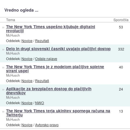
Vredno ogleda ...
Tema
Sporočila
»
The New York Times uspešno kljubuje digitalni
53
revoluciji
McHusch
Oddelek:
Novice
/
Rezultati
»
Delo in drugi slovenski časniki uvajajo plačljivi dostop
332
McHusch
Oddelek:
Novice
/
Ostale najave
»
The New York Times je z modelom plačljive spletne
40
strani uspel
McHusch
Oddelek:
Novice
/
Rezultati
»
Aplikacije za brezplačen dostop do plačljivih
24
dnevnikov
McHusch
Oddelek:
Novice
/
NWO
»
The New York Times terja ukinitev spornega računa na
13
Twitterju
McHusch
Oddelek:
Novice
/
Avtorsko pravo