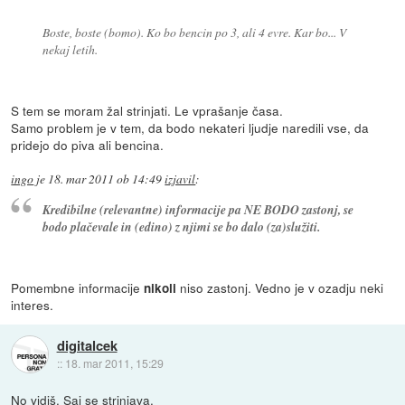
Boste, boste (bomo). Ko bo bencin po 3, ali 4 evre. Kar bo... V
nekaj letih.
S tem se moram žal strinjati. Le vprašanje časa.
Samo problem je v tem, da bodo nekateri ljudje naredili vse, da
pridejo do piva ali bencina.
ingo
je
18. mar 2011 ob 14:49
izjavil
:
Kredibilne (relevantne) informacije pa NE BODO zastonj, se
bodo plačevale in (edino) z njimi se bo dalo (za)služiti.
Pomembne informacije
niso zastonj. Vedno je v ozadju neki
nikoli
interes.
digitalcek
::
18. mar 2011, 15:29
No vidiš. Saj se strinjava.