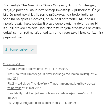
Predsednik The New York Times Company Arthur Sulzberger,
mlajši je povedal, da je nov pristop investicija v prihodnost. Če je
bilo še pred nekaj leti iluzorno pričakovati, da bodo ljudje za
vsebino na spletu plačevali, so se časi spremenili. Kljub temu
morajo paziti, kako postaviti pravo ceno svojemu delu, da ne bi
izgubili preveč bralcev. Računica z zbiranjem sredstev s spletnimi
oglasi se namreč ne izide, saj ta trg ne raste tako hitro, kot izumira
papirnati tisk.
21 komentarjev
Preberite si še…
Google Photos dobiva omejitve
::
11. nov 2020
The New York Times terja ukinitev spornega računa na Twitterju
::
24.
mar 2011
Plačljivi zid okrog The New York Times namenoma luknjičav, obvozi
že na voljo
::
22. mar 2011
Readability nudi branje brez oglasov za pet dolarjev mesečno
::
2.
feb 2011
Pulitzerjevo nagrado dobil spletni časnik
::
14. apr 2010