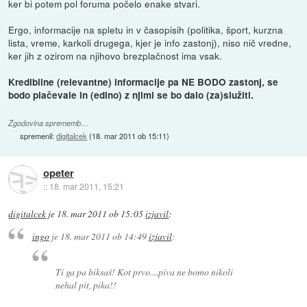
ker bi potem pol foruma počelo enake stvari.
Ergo, informacije na spletu in v časopisih (politika, šport, kurzna
lista, vreme, karkoli drugega, kjer je info zastonj), niso nič vredne,
ker jih z ozirom na njihovo brezplačnost ima vsak.
Kredibilne (relevantne) informacije pa NE BODO zastonj, se
bodo plačevale in (edino) z njimi se bo dalo (za)služiti.
Zgodovina sprememb…
spremenil:
digitalcek
(
18. mar 2011 ob 15:11
)
opeter
::
18. mar 2011, 15:21
digitalcek
je
18. mar 2011 ob 15:05
izjavil
:
ingo
je
18. mar 2011 ob 14:49
izjavil
:
Ti ga pa biksaš! Kot prvo....piva ne bomo nikoli
nehal pit, pika!!