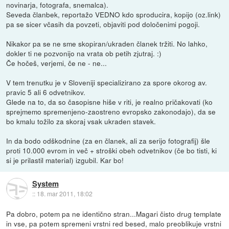
novinarja, fotografa, snemalca).
Seveda članbek, reportažo VEDNO kdo sproducira, kopijo (oz.link)
pa se sicer včasih da povzeti, objaviti pod določenimi pogoji.
Nikakor pa se ne sme skopiran/ukraden članek tržiti. No lahko,
dokler ti ne pozvonijo na vrata ob petih zjutraj. :)
Če hočeš, verjemi, če ne - ne...
V tem trenutku je v Sloveniji specializirano za spore okorog av.
pravic 5 ali 6 odvetnikov.
Glede na to, da so časopisne hiše v riti, je realno pričakovati (ko
sprejmemo spremenjeno-zaostreno evropsko zakonodajo), da se
bo kmalu tožilo za skoraj vsak ukraden stavek.
In da bodo odškodnine (za en članek, ali za serijo fotografij) šle
proti 10.000 evrom in več + stroški obeh odvetnikov (če bo tisti, ki
si je prilastil material) izgubil. Kar bo!
System
::
18. mar 2011, 18:02
Pa dobro, potem pa ne identično stran...Magari čisto drug template
in vse, pa potem spremeni vrstni red besed, malo preoblikuje vrstni