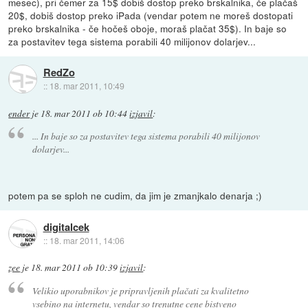
mesec), pri čemer za 15$ dobiš dostop preko brskalnika, če plačaš
20$, dobiš dostop preko iPada (vendar potem ne moreš dostopati
preko brskalnika - če hočeš oboje, moraš plačat 35$). In baje so
za postavitev tega sistema porabili 40 milijonov dolarjev...
RedZo
::
18. mar 2011, 10:49
ender
je
18. mar 2011 ob 10:44
izjavil
:
... In baje so za postavitev tega sistema porabili 40 milijonov
dolarjev...
potem pa se sploh ne cudim, da jim je zmanjkalo denarja ;)
digitalcek
::
18. mar 2011, 14:06
zee
je
18. mar 2011 ob 10:39
izjavil
:
Velikio uporabnikov je pripravljenih plačati za kvalitetno
vsebino na internetu, vendar so trenutne cene bistveno