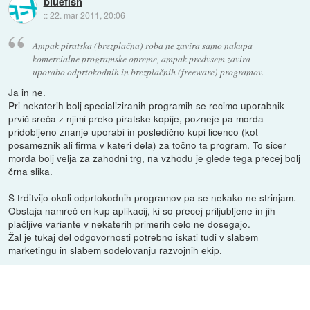
bluefish
::
22. mar 2011, 20:06
Ampak piratska (brezplačna) roba ne zavira samo nakupa
komercialne programske opreme, ampak predvsem zavira
uporabo odprtokodnih in brezplačnih (freeware) programov.
Ja in ne.
Pri nekaterih bolj specializiranih programih se recimo uporabnik
prvič sreča z njimi preko piratske kopije, pozneje pa morda
pridobljeno znanje uporabi in posledično kupi licenco (kot
posameznik ali firma v kateri dela) za točno ta program. To sicer
morda bolj velja za zahodni trg, na vzhodu je glede tega precej bolj
črna slika.
S trditvijo okoli odprtokodnih programov pa se nekako ne strinjam.
Obstaja namreč en kup aplikacij, ki so precej priljubljene in jih
plačljive variante v nekaterih primerih celo ne dosegajo.
Žal je tukaj del odgovornosti potrebno iskati tudi v slabem
marketingu in slabem sodelovanju razvojnih ekip.