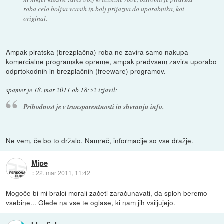
roba celo boljsa vcasih in bolj prijazna do uporabnika, kot
original.
Ampak piratska (brezplačna) roba ne zavira samo nakupa
komercialne programske opreme, ampak predvsem zavira uporabo
odprtokodnih in brezplačnih (freeware) programov.
spamer
je
18. mar 2011 ob 18:52
izjavil
:
Prihodnost je v transparentnosti in sheranju info.
Ne vem, če bo to držalo. Namreč, informacije so vse dražje.
Mipe
::
22. mar 2011, 11:42
Mogoče bi mi bralci morali začeti zaračunavati, da sploh beremo
vsebine... Glede na vse te oglase, ki nam jih vsiljujejo.