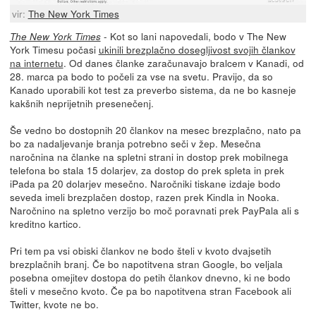
vir:
The New York Times
- Kot so lani napovedali, bodo v The New
The New York Times
York Timesu počasi
ukinili brezplačno dosegljivost svojih člankov
na internetu
. Od danes članke zaračunavajo bralcem v Kanadi, od
28. marca pa bodo to počeli za vse na svetu. Pravijo, da so
Kanado uporabili kot test za preverbo sistema, da ne bo kasneje
kakšnih neprijetnih presenečenj.
Še vedno bo dostopnih 20 člankov na mesec brezplačno, nato pa
bo za nadaljevanje branja potrebno seči v žep. Mesečna
naročnina na članke na spletni strani in dostop prek mobilnega
telefona bo stala 15 dolarjev, za dostop do prek spleta in prek
iPada pa 20 dolarjev mesečno. Naročniki tiskane izdaje bodo
seveda imeli brezplačen dostop, razen prek Kindla in Nooka.
Naročnino na spletno verzijo bo moč poravnati prek PayPala ali s
kreditno kartico.
Pri tem pa vsi obiski člankov ne bodo šteli v kvoto dvajsetih
brezplačnih branj. Če bo napotitvena stran Google, bo veljala
posebna omejitev dostopa do petih člankov dnevno, ki ne bodo
šteli v mesečno kvoto. Če pa bo napotitvena stran Facebook ali
Twitter, kvote ne bo.