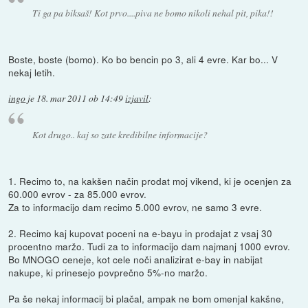
Ti ga pa biksaš! Kot prvo....piva ne bomo nikoli nehal pit, pika!!
Boste, boste (bomo). Ko bo bencin po 3, ali 4 evre. Kar bo... V
nekaj letih.
ingo
je
18. mar 2011 ob 14:49
izjavil
:
Kot drugo.. kaj so zate kredibilne informacije?
1. Recimo to, na kakšen način prodat moj vikend, ki je ocenjen za
60.000 evrov - za 85.000 evrov.
Za to informacijo dam recimo 5.000 evrov, ne samo 3 evre.
2. Recimo kaj kupovat poceni na e-bayu in prodajat z vsaj 30
procentno maržo. Tudi za to informacijo dam najmanj 1000 evrov.
Bo MNOGO ceneje, kot cele noči analizirat e-bay in nabijat
nakupe, ki prinesejo povprečno 5%-no maržo.
Pa še nekaj informacij bi plačal, ampak ne bom omenjal kakšne,