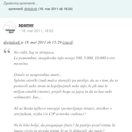
Zgodovina sprememb…
spremenil:
digitalcek
(
18. mar 2011 ob 18:24
)
spamer
::
18. mar 2011, 18:52
digitalcek
je
18. mar 2011 ob 15:29
izjavil
:
No vidiš. Saj se strinjava.
Le pomembne, insajderske info nosijo 500, 5.000, 10.000 evrov
mesečno.
Ostalo so neuporabne smeti...
Spletni otročki (tudi malce starejši) pa mislijo, da so s tem, da so
postavili neko stran in kopi/pejstali neke info, ki jih ima še
miljon ostalih (starni), prijeli boga za jajca in da so kao neki
webmastri. Jao...
Ali ni škoda njihove energije (postavljanje strani), stroškov s
strežnikom, rizika (če C/P avtorske vsebine)?
Ne bi bilo bolje, da preganjajo frače? In pustijo posel tistim, ki
imajo vizijo in seveda tistim, ki so že dokazali, da znajo?