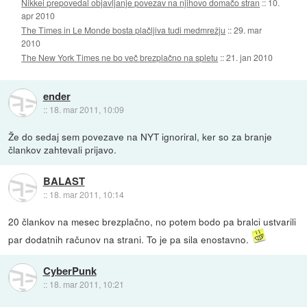
Nikkei prepovedal objavljanje povezav na njihovo domačo stran
::
10.
apr 2010
The Times in Le Monde bosta plačljiva tudi medmrežju
::
29. mar
2010
The New York Times ne bo več brezplačno na spletu
::
21. jan 2010
ender
::
18. mar 2011, 10:09
Že do sedaj sem povezave na NYT ignoriral, ker so za branje
člankov zahtevali prijavo.
BALAST
::
18. mar 2011, 10:14
20 člankov na mesec brezplačno, no potem bodo pa bralci ustvarili
par dodatnih računov na strani. To je pa sila enostavno.
CyberPunk
::
18. mar 2011, 10:21