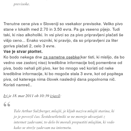
previsoke.
Trenutne cene piva v Sloveniji so vsekakor previsoke. Veliko pivo
stane v lokalih med 2.70 in 3.50 evra. Pa ga vseeno pijejo. Tudi
taki, ki niso alkoholiki. In vsi pivci so za pivo pripravljeni plačati še
višjo ceno... Enako vozniki, ki pravijo, da so pripravljeni za liter
goriva plačati 2, celo 3 evre.
Vse je stvar pioritet.
Ko bodo nekega dne
za pametne osebke
(kar tisti, ki mislijo, da bo
vedno vse zastonj niso) kredibilne informacije bolj pomembne od
piva, bodo nehali piti pivo, ker bo mnogo več koristi od neke
kredibilne informacije, ki bo mogoče stala 3 evre, kot od popitega
piva, od katerega nima človek naslednji dana popolnoma nič.
Koristi namreč..
Izi
je
18. mar 2011 ob 10:39
izjavil
:
Tale Arthur Sulzberger, mlajši, je kljub nazivu mlajši starina, ki
jo je povozil čas. Šestdesetletniki se ne morejo ukvarjati z
internet zadevami, to delo bi morali prepustiti mlajšim, ki vedo
kako se streže zadevam na internetu.