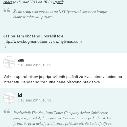
ender
je
18. mar 2011 ob 10:09
izjavil
:
Že do sedaj sem povezave na NYT ignoriral, ker so za branje
člankov zahtevali prijavo.
Jaz pa sem obcasno uporabil tole:
http://www.bugmenot.com/view/nytimes.com
;)
zee
::
18. mar 2011, 10:39
Velikio uporabnikov je pripravljenih plačati za kvalitetno vsebino na
internetu, vendar so trenutne cene bistveno previsoke.
Izi
::
18. mar 2011, 10:39
Predsednik The New York Times Company Arthur Sulzberger,
mlajši je povedal, da je nov pristop investicija v prihodnost. Če
je bilo še pred nekaj leti iluzorno pričakovati, da bodo ljudje za