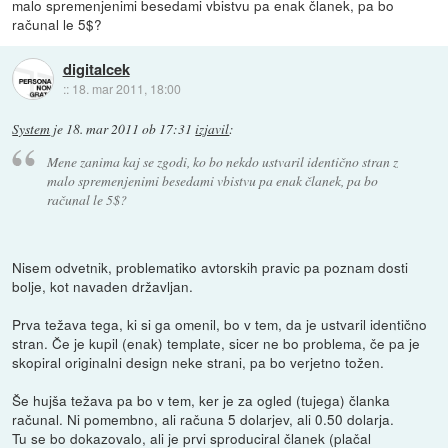
malo spremenjenimi besedami vbistvu pa enak članek, pa bo
računal le 5$?
digitalcek
::
18. mar 2011, 18:00
System
je
18. mar 2011 ob 17:31
izjavil
:
Mene zanima kaj se zgodi, ko bo nekdo ustvaril identično stran z
malo spremenjenimi besedami vbistvu pa enak članek, pa bo
računal le 5$?
Nisem odvetnik, problematiko avtorskih pravic pa poznam dosti
bolje, kot navaden državljan.
Prva težava tega, ki si ga omenil, bo v tem, da je ustvaril identično
stran. Če je kupil (enak) template, sicer ne bo problema, če pa je
skopiral originalni design neke strani, pa bo verjetno tožen.
Še hujša težava pa bo v tem, ker je za ogled (tujega) članka
računal. Ni pomembno, ali računa 5 dolarjev, ali 0.50 dolarja.
Tu se bo dokazovalo, ali je prvi sproduciral članek (plačal