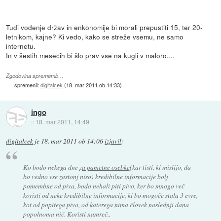
Tudi vodenje držav in enkonomije bi morali prepustiti 15, ter 20-
letnikom, kajne? Ki vedo, kako se streže vsemu, ne samo
internetu.
In v šestih mesecih bi šlo prav vse na kugli v maloro....
Zgodovina sprememb…
spremenil:
digitalcek
(
18. mar 2011 ob 14:33
)
ingo
::
18. mar 2011, 14:49
digitalcek
je
18. mar 2011 ob 14:06
izjavil
:
Ko bodo nekega dne
za pametne osebke
(kar tisti, ki mislijo, da
bo vedno vse zastonj niso) kredibilne informacije bolj
pomembne od piva, bodo nehali piti pivo, ker bo mnogo več
koristi od neke kredibilne informacije, ki bo mogoče stala 3 evre,
kot od popitega piva, od katerega nima človek naslednji dana
popolnoma nič. Koristi namreč..