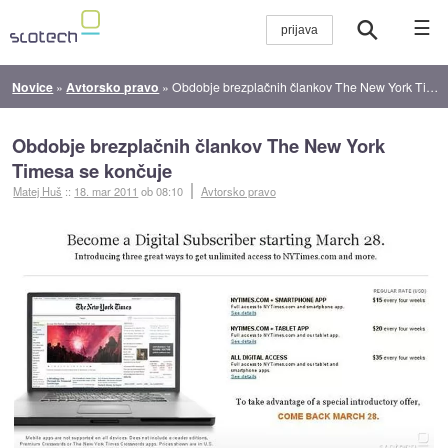
☰
Novice
»
Avtorsko pravo
»
Obdobje brezplačnih člankov The New York Timesa se končuje
Obdobje brezplačnih člankov The New York
Timesa se končuje
Matej Huš
::
18. mar 2011
ob 08:10
Avtorsko pravo