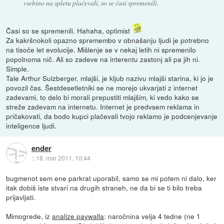
vsebino na spletu plačevali, so se časi spremenili.
Časi so se spremenili. Hahaha, optimist
Za kakršnokoli opazno spremembo v obnašanju ljudi je potrebno
na tisoče let evolucije. Mišlenje se v nekaj letih ni spremenilo
popolnoma nič. Ali so zadeve na interentu zastonj ali pa jih ni.
Simple.
Tale Arthur Sulzberger, mlajši, je kljub nazivu mlajši starina, ki jo je
povozil čas. Šestdesetletniki se ne morejo ukvarjati z internet
zadevami, to delo bi morali prepustiti mlajšim, ki vedo kako se
streže zadevam na internetu. Internet je predvsem reklama in
pričakovati, da bodo kupci plačevali tvojo reklamo je podcenjevanje
inteligence ljudi.
ender
::
18. mar 2011, 10:44
bugmenot sem ene parkrat uporabil, samo se mi potem ni dalo, ker
itak dobiš iste stvari na drugih straneh, ne da bi se ti bilo treba
prijavljati.
Mimogrede, iz
analize paywalla
: naročnina velja 4 tedne (ne 1