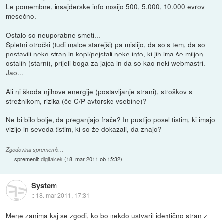
Le pomembne, insajderske info nosijo 500, 5.000, 10.000 evrov
mesečno.
Ostalo so neuporabne smeti...
Spletni otročki (tudi malce starejši) pa mislijo, da so s tem, da so
postavili neko stran in kopi/pejstali neke info, ki jih ima še miljon
ostalih (starni), prijeli boga za jajca in da so kao neki webmastri.
Jao...
Ali ni škoda njihove energije (postavljanje strani), stroškov s
strežnikom, rizika (če C/P avtorske vsebine)?
Ne bi bilo bolje, da preganjajo frače? In pustijo posel tistim, ki imajo
vizijo in seveda tistim, ki so že dokazali, da znajo?
Zgodovina sprememb…
spremenil:
digitalcek
(
18. mar 2011 ob 15:32
)
System
::
18. mar 2011, 17:31
Mene zanima kaj se zgodi, ko bo nekdo ustvaril identično stran z