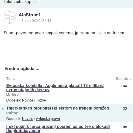
Telemach skupini.
AtaStrumf
::
8. nov 2010, 21:43
Super pozen odgovor ampak vseeno, jp trenutno zivim na Irskem.
Vredno ogleda ...
Tema
Sporočila
»
Evropska komisija: Apple mora plačati 13 milijard
104
evrov utajenih davkov
McHusch
Oddelek:
Novice
/
Tožbe
»
Three-strikes protipiratski sistem na Irskem poražen
122
realmojo
Oddelek:
Novice
/
Avtorsko pravo
»
Irski sodnik tarča groženj posredi odločitve o blokadi
108
thepiratebay.com