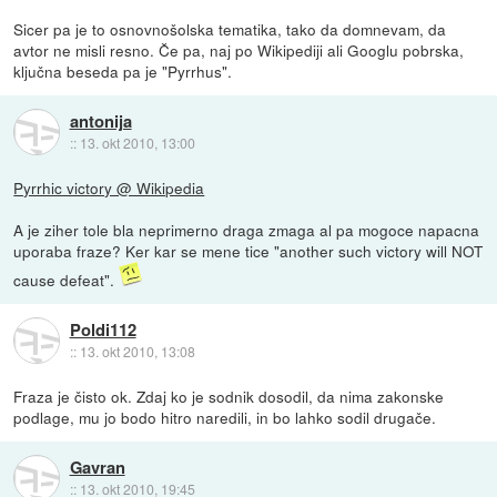
Sicer pa je to osnovnošolska tematika, tako da domnevam, da
avtor ne misli resno. Če pa, naj po Wikipediji ali Googlu pobrska,
ključna beseda pa je "Pyrrhus".
antonija
::
13. okt 2010, 13:00
Pyrrhic victory @ Wikipedia
A je ziher tole bla neprimerno draga zmaga al pa mogoce napacna
uporaba fraze? Ker kar se mene tice "another such victory will NOT
cause defeat".
Poldi112
::
13. okt 2010, 13:08
Fraza je čisto ok. Zdaj ko je sodnik dosodil, da nima zakonske
podlage, mu jo bodo hitro naredili, in bo lahko sodil drugače.
Gavran
::
13. okt 2010, 19:45