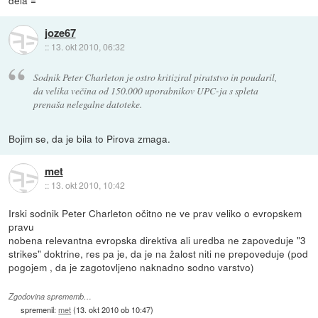
dela =
joze67
::
13. okt 2010, 06:32
Sodnik Peter Charleton je ostro kritiziral piratstvo in poudaril,
da velika večina od 150.000 uporabnikov UPC-ja s spleta
prenaša nelegalne datoteke.
Bojim se, da je bila to Pirova zmaga.
met
::
13. okt 2010, 10:42
Irski sodnik Peter Charleton očitno ne ve prav veliko o evropskem
pravu
nobena relevantna evropska direktiva ali uredba ne zapoveduje "3
strikes" doktrine, res pa je, da je na žalost niti ne prepoveduje (pod
pogojem , da je zagotovljeno naknadno sodno varstvo)
Zgodovina sprememb…
spremenil:
met
(
13. okt 2010 ob 10:47
)