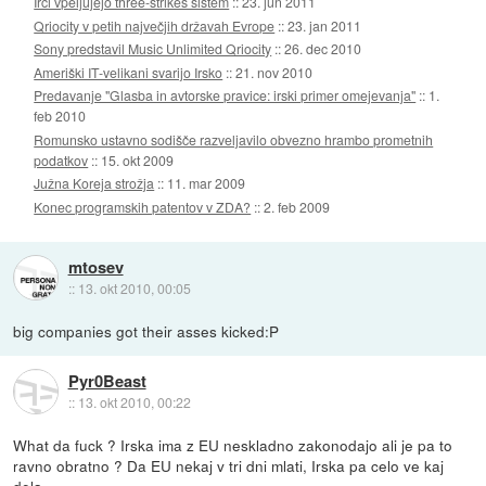
Irci vpeljujejo three-strikes sistem
::
23. jun 2011
Qriocity v petih največjih državah Evrope
::
23. jan 2011
Sony predstavil Music Unlimited Qriocity
::
26. dec 2010
Ameriški IT-velikani svarijo Irsko
::
21. nov 2010
Predavanje "Glasba in avtorske pravice: irski primer omejevanja"
::
1.
feb 2010
Romunsko ustavno sodišče razveljavilo obvezno hrambo prometnih
podatkov
::
15. okt 2009
Južna Koreja strožja
::
11. mar 2009
Konec programskih patentov v ZDA?
::
2. feb 2009
mtosev
::
13. okt 2010, 00:05
big companies got their asses kicked:P
Pyr0Beast
::
13. okt 2010, 00:22
What da fuck ? Irska ima z EU neskladno zakonodajo ali je pa to
ravno obratno ? Da EU nekaj v tri dni mlati, Irska pa celo ve kaj