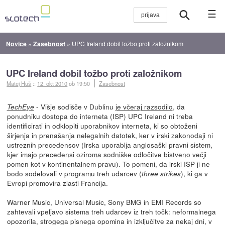
☰
Novice
»
Zasebnost
»
UPC Ireland dobil tožbo proti založnikom
UPC Ireland dobil tožbo proti založnikom
Matej Huš
::
12. okt 2010
ob 19:50
Zasebnost
- Višje sodišče v Dublinu
je včeraj razsodilo
, da
TechEye
ponudniku dostopa do interneta (ISP) UPC Ireland ni treba
identificirati in odklopiti uporabnikov interneta, ki so obtoženi
širjenja in prenašanja nelegalnih datotek, ker v irski zakonodaji ni
ustreznih precedensov (Irska uporablja anglosaški pravni sistem,
kjer imajo precedensi oziroma sodniške odločitve bistveno večji
pomen kot v kontinentalnem pravu). To pomeni, da irski ISP-ji ne
bodo sodelovali v programu treh udarcev (
), ki ga v
three strikes
Evropi promovira zlasti Francija.
Warner Music, Universal Music, Sony BMG in EMI Records so
zahtevali vpeljavo sistema treh udarcev iz treh točk: neformalnega
opozorila, strogega pisnega opomina in izključitve za nekaj dni, v