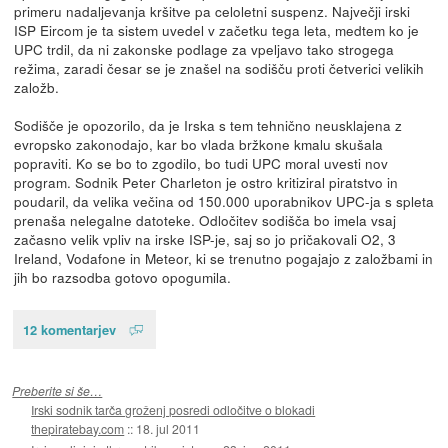
primeru nadaljevanja kršitve pa celoletni suspenz. Največji irski
ISP Eircom je ta sistem uvedel v začetku tega leta, medtem ko je
UPC trdil, da ni zakonske podlage za vpeljavo tako strogega
režima, zaradi česar se je znašel na sodišču proti četverici velikih
založb.
Sodišče je opozorilo, da je Irska s tem tehnično neusklajena z
evropsko zakonodajo, kar bo vlada bržkone kmalu skušala
popraviti. Ko se bo to zgodilo, bo tudi UPC moral uvesti nov
program. Sodnik Peter Charleton je ostro kritiziral piratstvo in
poudaril, da velika večina od 150.000 uporabnikov UPC-ja s spleta
prenaša nelegalne datoteke. Odločitev sodišča bo imela vsaj
začasno velik vpliv na irske ISP-je, saj so jo pričakovali O2, 3
Ireland, Vodafone in Meteor, ki se trenutno pogajajo z založbami in
jih bo razsodba gotovo opogumila.
12 komentarjev
Preberite si še…
Irski sodnik tarča groženj posredi odločitve o blokadi
thepiratebay.com
::
18. jul 2011