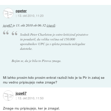
opeter
::
13. okt 2010, 11:20
joze67
je
13. okt 2010 ob 06:32
izjavil
:
Sodnik Peter Charleton je ostro kritiziral piratstvo
in poudaril, da velika večina od 150.000
uporabnikov UPC-ja s spleta prenaša nelegalne
datoteke.
Bojim se, da je bila to Pirova zmaga.
Mi lahko prosim kdo prosim enkrat razloži kdo je ta Pir in zakaj se
mu vedno pripisujejo neke zmage?
joze67
::
13. okt 2010, 11:50
Zmage mu pripisujejo, ker je zmagal.