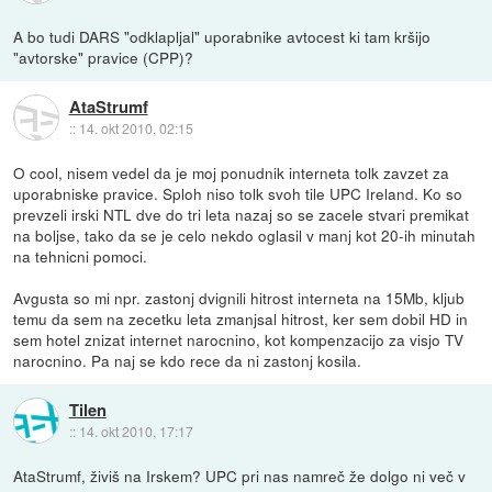
A bo tudi DARS "odklapljal" uporabnike avtocest ki tam kršijo
"avtorske" pravice (CPP)?
AtaStrumf
::
14. okt 2010, 02:15
O cool, nisem vedel da je moj ponudnik interneta tolk zavzet za
uporabniske pravice. Sploh niso tolk svoh tile UPC Ireland. Ko so
prevzeli irski NTL dve do tri leta nazaj so se zacele stvari premikat
na boljse, tako da se je celo nekdo oglasil v manj kot 20-ih minutah
na tehnicni pomoci.
Avgusta so mi npr. zastonj dvignili hitrost interneta na 15Mb, kljub
temu da sem na zecetku leta zmanjsal hitrost, ker sem dobil HD in
sem hotel znizat internet narocnino, kot kompenzacijo za visjo TV
narocnino. Pa naj se kdo rece da ni zastonj kosila.
Tilen
::
14. okt 2010, 17:17
AtaStrumf, živiš na Irskem? UPC pri nas namreč že dolgo ni več v