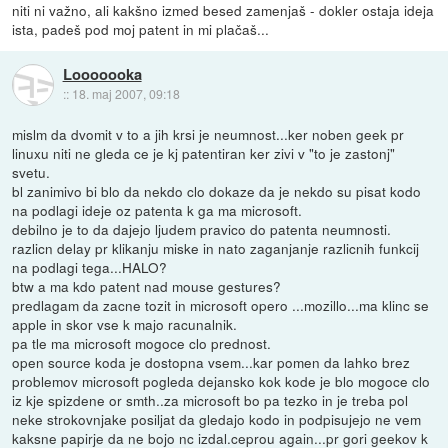
niti ni važno, ali kakšno izmed besed zamenjaš - dokler ostaja ideja
ista, padeš pod moj patent in mi plačaš...
Looooooka
::
18. maj 2007, 09:18
mislm da dvomit v to a jih krsi je neumnost...ker noben geek pr
linuxu niti ne gleda ce je kj patentiran ker zivi v "to je zastonj"
svetu.
bl zanimivo bi blo da nekdo clo dokaze da je nekdo su pisat kodo
na podlagi ideje oz patenta k ga ma microsoft.
debilno je to da dajejo ljudem pravico do patenta neumnosti.
razlicn delay pr klikanju miske in nato zaganjanje razlicnih funkcij
na podlagi tega...HALO?
btw a ma kdo patent nad mouse gestures?
predlagam da zacne tozit in microsoft opero ...mozillo...ma klinc se
apple in skor vse k majo racunalnik.
pa tle ma microsoft mogoce clo prednost.
open source koda je dostopna vsem...kar pomen da lahko brez
problemov microsoft pogleda dejansko kok kode je blo mogoce clo
iz kje spizdene or smth..za microsoft bo pa tezko in je treba pol
neke strokovnjake posiljat da gledajo kodo in podpisujejo ne vem
kaksne papirje da ne bojo nc izdal.ceprou again...pr gori geekov k