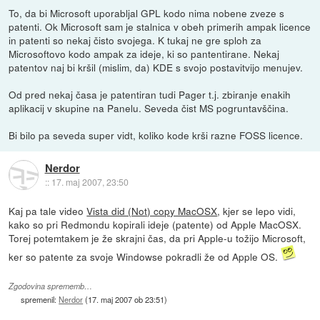
To, da bi Microsoft uporabljal GPL kodo nima nobene zveze s
patenti. Ok Microsoft sam je stalnica v obeh primerih ampak licence
in patenti so nekaj čisto svojega. K tukaj ne gre sploh za
Microsoftovo kodo ampak za ideje, ki so pantentirane. Nekaj
patentov naj bi kršil (mislim, da) KDE s svojo postavitvijo menujev.
Od pred nekaj časa je patentiran tudi Pager t.j. zbiranje enakih
aplikacij v skupine na Panelu. Seveda čist MS pogruntavščina.
Bi bilo pa seveda super vidt, koliko kode krši razne FOSS licence.
Nerdor
::
17. maj 2007, 23:50
Kaj pa tale video
Vista did (Not) copy MacOSX
, kjer se lepo vidi,
kako so pri Redmondu kopirali ideje (patente) od Apple MacOSX.
Torej potemtakem je že skrajni čas, da pri Apple-u tožijo Microsoft,
ker so patente za svoje Windowse pokradli že od Apple OS.
Zgodovina sprememb…
spremenil:
Nerdor
(
17. maj 2007 ob 23:51
)