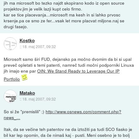
jih ma microsoft bo tezko najdt skopirano kodo iz open source
projektov.jim je velik lazji kupt celo firmo.
kar se tice placevanja...microsoft ma kesh in si lahko prvosc
krsenje.pa ce smo ze fer...vsak let more placvat miljone.naj se
drugi fasejo.
Kostko
::
18. maj 2007, 09:32
Microsoft samo širi FUD, dejansko pa močno dvomim da bi si upal
preveč opletati s temi patenti, namreč tudi močni podporniki Linuxa
jih imajo ene par
OIN: We Stand Ready to Leverage Our IP
Portfolio
Matako
::
18. maj 2007, 09:32
So si že "premislili" ;)
http://www.osnews.com/comment.php?
news_...
Itak, da se večine teh patentov ne da iztožiti pa tudi SCO fiasko je
bil kar lep opomin, da če nimaš kaj - pusti. Meni osebno je to bolj