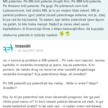
MS patentov. Pa MS krši patente drugih firm. Pa IBM krši patente.
Pa Amazon krši patente. Pa gugl. Pa pišmevuh.com tudi.
Ljubosumnost, češ zlobni MS, je tu po mojem čisto odveč. MS je
parkrat pošteno (gor) plačal zaradi patentnega sistema, kot je, zdaj
bi pa rad še kaj kasiral. Ta sistem, kjer lahko patentiraš rjavo špuro
na gatah, bi bilo treba menjat. Najbrž je zares všeč samo
kapitalistom, ki financirajo firme z ekipo belosrajčnikov, da kupujejo
obskurne patente in tožarijo naokoli.
imagodei
::
18. maj 2007, 09:03
Ja, v osnovi je problem s SW patenti... Pri neki novi napravi, recimo
lupilniku in rezalniku krompirja je jasno, kaj se patentira. A to
pomeni, da nekdo drug ne more/ne sme narediti drugačnega
rezalnika krompirja? A je patentirana ideja, ali izvedba?
Pri SW patentih pa patentiraš kar nekaj... Ničle in enke? Idejo?
Izvedbo?
Kaj, ko bi jaz patentiral nek znan slovenski pregovor, ker ga pač
nihče pred mano ni? In bom veselo pobiral denarce od vseh, ki ga
boste kadarkoli izrekli? In še celo več - ni važen vrstni red besed,