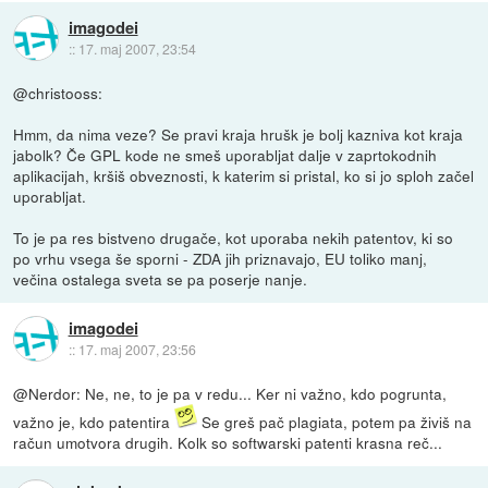
imagodei
::
17. maj 2007, 23:54
@christooss:
Hmm, da nima veze? Se pravi kraja hrušk je bolj kazniva kot kraja
jabolk? Če GPL kode ne smeš uporabljat dalje v zaprtokodnih
aplikacijah, kršiš obveznosti, k katerim si pristal, ko si jo sploh začel
uporabljat.
To je pa res bistveno drugače, kot uporaba nekih patentov, ki so
po vrhu vsega še sporni - ZDA jih priznavajo, EU toliko manj,
večina ostalega sveta se pa poserje nanje.
imagodei
::
17. maj 2007, 23:56
@Nerdor: Ne, ne, to je pa v redu... Ker ni važno, kdo pogrunta,
važno je, kdo patentira
Se greš pač plagiata, potem pa živiš na
račun umotvora drugih. Kolk so softwarski patenti krasna reč...