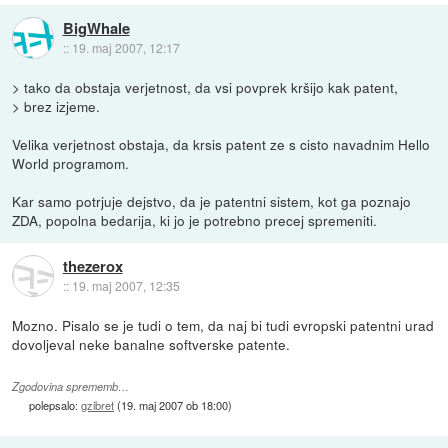
BigWhale
::
19. maj 2007, 12:17
> tako da obstaja verjetnost, da vsi povprek kršijo kak patent,
> brez izjeme.
Velika verjetnost obstaja, da krsis patent ze s cisto navadnim Hello
World programom.
Kar samo potrjuje dejstvo, da je patentni sistem, kot ga poznajo
ZDA, popolna bedarija, ki jo je potrebno precej spremeniti.
thezerox
::
19. maj 2007, 12:35
Mozno. Pisalo se je tudi o tem, da naj bi tudi evropski patentni urad
dovoljeval neke banalne softverske patente.
Zgodovina sprememb…
polepsalo:
gzibret
(
19. maj 2007 ob 18:00
)