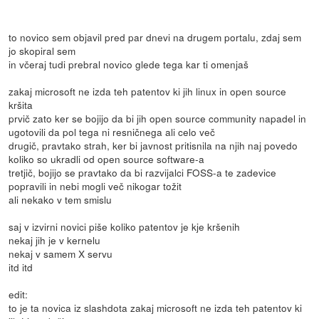
to novico sem objavil pred par dnevi na drugem portalu, zdaj sem
jo skopiral sem
in včeraj tudi prebral novico glede tega kar ti omenjaš
zakaj microsoft ne izda teh patentov ki jih linux in open source
kršita
prvič zato ker se bojijo da bi jih open source community napadel in
ugotovili da pol tega ni resničnega ali celo več
drugič, pravtako strah, ker bi javnost pritisnila na njih naj povedo
koliko so ukradli od open source software-a
tretjič, bojijo se pravtako da bi razvijalci FOSS-a te zadevice
popravili in nebi mogli več nikogar tožit
ali nekako v tem smislu
saj v izvirni novici piše koliko patentov je kje kršenih
nekaj jih je v kernelu
nekaj v samem X servu
itd itd
edit:
to je ta novica iz slashdota zakaj microsoft ne izda teh patentov ki