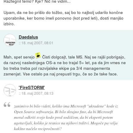
Raztegnil temo? Kje? Nič ne vidim...
Upam, da ne bo prišlo do tožbo, saj bo to najbolj udarilo končne
uporabnike, ker bomo imeli ponovno (kot pred leti), dosti manjšo
izbiro.
Daedalus
::
18. maj 2007, 08:01
Mah, spet serejo
Čisti dolgcajt, tale MS. Naj se rajši pobrigajo,
da razvoj naslednjega OS-a ne bo trajal 5+ let, pa da jim vmes ne
bo treba treba pol razvijalske ekipe pa 3/4 managementa
zamenjat. Vse ostalo pa naj prepusti trgu, če so že take face.
'FireSTORM'
::
18. maj 2007, 08:13
zanimivo bi bilo videti, koliko ima Microsoft "ukradene" kode iz
Open Source softwareja. Bi bilo skrajno fino, da bi Microsoft
moral odkriti svojo kodo pred sodiščem, da bi eksperti potem
ugotavljali, koliko je resnice na njihovi trditvi. Mogoče pa velja
kakšno načelo recipročnosti?