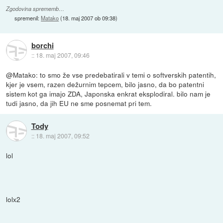
Zgodovina sprememb…
spremenil:
Matako
(
18. maj 2007 ob 09:38
)
borchi
::
18. maj 2007, 09:46
@Matako: to smo že vse predebatirali v temi o softverskih patentih,
kjer je vsem, razen dežurnim tepcem, bilo jasno, da bo patentni
sistem kot ga imajo ZDA, Japonska enkrat eksplodiral. bilo nam je
tudi jasno, da jih EU ne sme posnemat pri tem.
Tody
::
18. maj 2007, 09:52
lol
lolx2