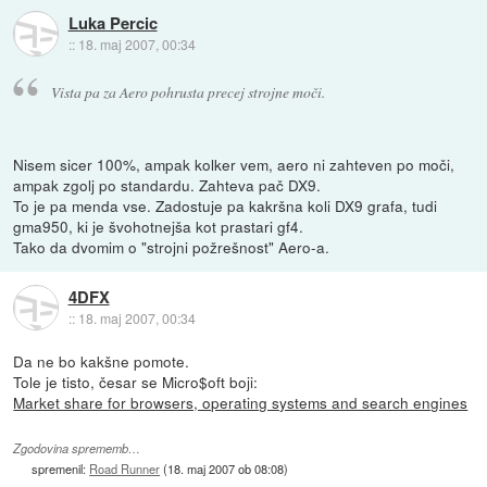
Luka Percic
::
18. maj 2007, 00:34
Vista pa za Aero pohrusta precej strojne moči.
Nisem sicer 100%, ampak kolker vem, aero ni zahteven po moči,
ampak zgolj po standardu. Zahteva pač DX9.
To je pa menda vse. Zadostuje pa kakršna koli DX9 grafa, tudi
gma950, ki je švohotnejša kot prastari gf4.
Tako da dvomim o "strojni požrešnost" Aero-a.
4DFX
::
18. maj 2007, 00:34
Da ne bo kakšne pomote.
Tole je tisto, česar se Micro$oft boji:
Market share for browsers, operating systems and search engines
Zgodovina sprememb…
spremenil:
Road Runner
(
18. maj 2007 ob 08:08
)