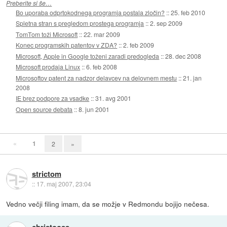
Preberite si še…
Bo uporaba odprtokodnega programja postala zločin?
::
25. feb 2010
Spletna stran s pregledom prostega programja
::
2. sep 2009
TomTom toži Microsoft
::
22. mar 2009
Konec programskih patentov v ZDA?
::
2. feb 2009
Microsoft, Apple in Google toženi zaradi predogleda
::
28. dec 2008
Microsoft prodaja Linux
::
6. feb 2008
Microsoftov patent za nadzor delavcev na delovnem mestu
::
21. jan
2008
IE brez podpore za vsadke
::
31. avg 2001
Open source debata
::
8. jun 2001
«
1
2
»
strictom
::
17. maj 2007, 23:04
Vedno večji filing imam, da se možje v Redmondu bojijo nečesa.
christooss