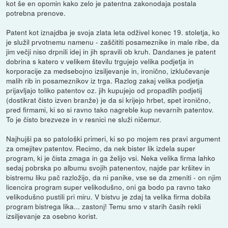
kot še en opomin kako zelo je patentna zakonodaja postala
potrebna prenove.
Patent kot iznajdba je svoja zlata leta odživel konec 19. stoletja, ko
je služil prvotnemu namenu - zaščititi posameznike in male ribe, da
jim večji niso drpnili idej in jih spravili ob kruh. Dandanes je patent
dobrina s katero v velikem številu trgujejo velika podjetja in
korporacije za medsebojno izsiljevanje in, ironično, izklučevanje
malih rib in posameznikov iz trga. Razlog zakaj velika podjetja
prijavljajo toliko patentov oz. jih kupujejo od propadlih podjetij
(dostikrat čisto izven branže) je da si krijejo hrbet, spet ironično,
pred firmami, ki so si ravno tako nagreble kup nevarnih patentov.
To je čisto brezveze in v resnici ne služi ničemur.
Najhujši pa so patološki primeri, ki so po mojem res pravi argument
za omejitev patentov. Recimo, da nek bister lik izdela super
program, ki je čista zmaga in ga želijo vsi. Neka velika firma lahko
sedaj pobrska po albumu svojih patenentov, najde par kršitev in
bistremu liku pač razložijo, da ni panike, vse se da zmeniti - on njim
licencira program super velikodušno, oni ga bodo pa ravno tako
velikodušno pustili pri miru. V bistvu je zdaj ta velika firma dobila
program bistrega lika... zastonj! Temu smo v starih časih rekli
izsiljevanje za osebno korist.