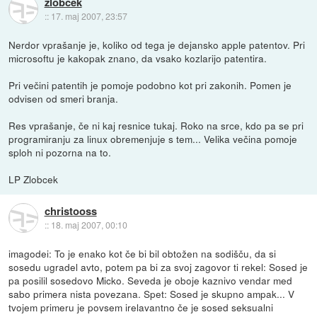
zlobcek
::
17. maj 2007, 23:57
Nerdor vprašanje je, koliko od tega je dejansko apple patentov. Pri
microsoftu je kakopak znano, da vsako kozlarijo patentira.
Pri večini patentih je pomoje podobno kot pri zakonih. Pomen je
odvisen od smeri branja.
Res vprašanje, če ni kaj resnice tukaj. Roko na srce, kdo pa se pri
programiranju za linux obremenjuje s tem... Velika večina pomoje
sploh ni pozorna na to.
LP Zlobcek
christooss
::
18. maj 2007, 00:10
imagodei: To je enako kot če bi bil obtožen na sodišču, da si
sosedu ugradel avto, potem pa bi za svoj zagovor ti rekel: Sosed je
pa posilil sosedovo Micko. Seveda je oboje kaznivo vendar med
sabo primera nista povezana. Spet: Sosed je skupno ampak... V
tvojem primeru je povsem irelavantno če je sosed seksualni