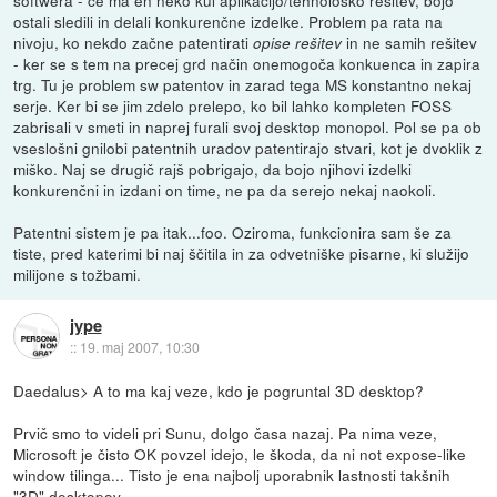
softwera - če ma en neko kul aplikacijo/tehnološko rešitev, bojo
ostali sledili in delali konkurenčne izdelke. Problem pa rata na
nivoju, ko nekdo začne patentirati
in ne samih rešitev
opise rešitev
- ker se s tem na precej grd način onemogoča konkuenca in zapira
trg. Tu je problem sw patentov in zarad tega MS konstantno nekaj
serje. Ker bi se jim zdelo prelepo, ko bil lahko kompleten FOSS
zabrisali v smeti in naprej furali svoj desktop monopol. Pol se pa ob
vseslošni gnilobi patentnih uradov patentirajo stvari, kot je dvoklik z
miško. Naj se drugič rajš pobrigajo, da bojo njihovi izdelki
konkurenčni in izdani on time, ne pa da serejo nekaj naokoli.
Patentni sistem je pa itak...foo. Oziroma, funkcionira sam še za
tiste, pred katerimi bi naj ščitila in za odvetniške pisarne, ki služijo
milijone s tožbami.
jype
::
19. maj 2007, 10:30
Daedalus> A to ma kaj veze, kdo je pogruntal 3D desktop?
Prvič smo to videli pri Sunu, dolgo časa nazaj. Pa nima veze,
Microsoft je čisto OK povzel idejo, le škoda, da ni not expose-like
window tilinga... Tisto je ena najbolj uporabnik lastnosti takšnih
"3D" desktopov.