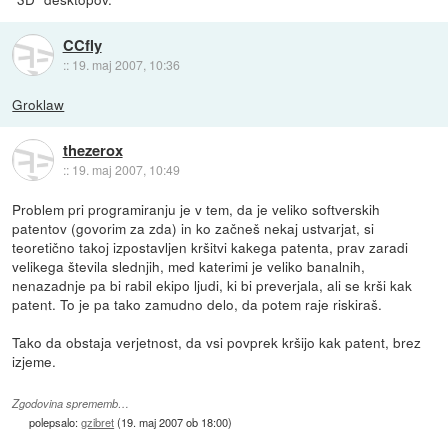
CCfly
::
19. maj 2007, 10:36
Groklaw
thezerox
::
19. maj 2007, 10:49
Problem pri programiranju je v tem, da je veliko softverskih
patentov (govorim za zda) in ko začneš nekaj ustvarjat, si
teoretično takoj izpostavljen kršitvi kakega patenta, prav zaradi
velikega števila slednjih, med katerimi je veliko banalnih,
nenazadnje pa bi rabil ekipo ljudi, ki bi preverjala, ali se krši kak
patent. To je pa tako zamudno delo, da potem raje riskiraš.
Tako da obstaja verjetnost, da vsi povprek kršijo kak patent, brez
izjeme.
Zgodovina sprememb…
polepsalo:
gzibret
(
19. maj 2007 ob 18:00
)