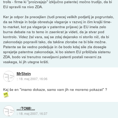
trolls - firme ki "proizvajajo" izključno patente) močno trudijo, da bi
EU spravili na nivo ZDA.
Ker je odpor že precejšen (tudi precej velikih podjetij je pogruntalo,
da se hitreje in bolje obrestuje vlaganje v razvoj in čim krajši time-
to-market, kot pa vlaganje v patentne prijave) je EU imela zelo
burne debate na to temo in zaenkrat je videti, da je stvar pod
kontrolo. Videz žal vara, saj se zdaj dejansko ni storilo nič, da bi
zakonodajo popravili tako, da takšne zlorabe ne bi bile možne.
Patente se še vedno podeljuje in če bodo kdaj sile zla dosegle
sprejetje patentne zakonodaje, ki bo sistem EU približala sistemu
ZDA, bodo vsi trenutno neveljavni patenti postali nevarni za
vsakega, ki jih utegne kršiti.
MrStein
::
18. maj 2007, 16:06
Kaj še en "imamo dokaze, samo vam jih ne moremo pokazat" ?
...:TOMI:...
::
18. maj 2007, 16:37