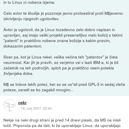
in tu Linux ni nobena izjema.
Celo avtor te študije je pozzneje javno protoestiral proti M$jevemu
izkrivljanju njegovih ugotovitev.
Avtor je ugotovil, da je Linux tozadevno zelo dobro napisan in
upravljan, saj imajo veliki projekti presenetljivo malo kolizij s takimi
"patenti" in praktično nobene znane kolizije s kakim pravim,
dokazanim patentom.
Sicer pa, kot je Linus rekel, velika večina teh "patentov" je čista
neumnost. Kar jih je pravih, so verjetno vsi v lasti IBM-a, ki je bil
začetnik na teh področjih, sploh pa je praktično vsem potekla
življenjska doba.
M$ se loteva takih potez, ker so se us*ali pred GPL-3 in sedaj vleče
poteze, zaradi se bo zagabil mnogim...
cekr
::
18. maj 2007, 02:45
Nekje na neki drugi strani je pred 14 dnevi pisalo, da MS ne misli
točit. Priporoča pa da tisti, ki že uporabljajo Linux, da uporabljajo