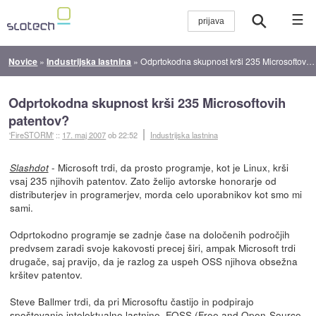
☰
Novice
»
Industrijska lastnina
»
Odprtokodna skupnost krši 235 Microsoftovih patentov?
Odprtokodna skupnost krši 235 Microsoftovih
patentov?
'FireSTORM'
::
17. maj 2007
ob 22:52
Industrijska lastnina
- Microsoft trdi, da prosto programje, kot je Linux, krši
Slashdot
vsaj 235 njihovih patentov. Zato želijo avtorske honorarje od
distributerjev in programerjev, morda celo uporabnikov kot smo mi
sami.
Odprtokodno programje se zadnje čase na določenih področjih
predvsem zaradi svoje kakovosti precej širi, ampak Microsoft trdi
drugače, saj pravijo, da je razlog za uspeh OSS njihova obsežna
kršitev patentov.
Steve Ballmer trdi, da pri Microsoftu častijo in podpirajo
spoštovanje intelektualne lastnine. FOSS (Free and Open-Source