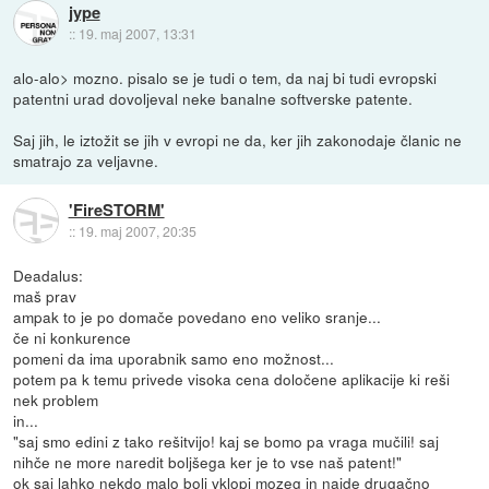
jype
::
19. maj 2007, 13:31
alo-alo> mozno. pisalo se je tudi o tem, da naj bi tudi evropski
patentni urad dovoljeval neke banalne softverske patente.
Saj jih, le iztožit se jih v evropi ne da, ker jih zakonodaje članic ne
smatrajo za veljavne.
'FireSTORM'
::
19. maj 2007, 20:35
Deadalus:
maš prav
ampak to je po domače povedano eno veliko sranje...
če ni konkurence
pomeni da ima uporabnik samo eno možnost...
potem pa k temu privede visoka cena določene aplikacije ki reši
nek problem
in...
"saj smo edini z tako rešitvijo! kaj se bomo pa vraga mučili! saj
nihče ne more naredit boljšega ker je to vse naš patent!"
ok saj lahko nekdo malo bolj vklopi mozeg in najde drugačno