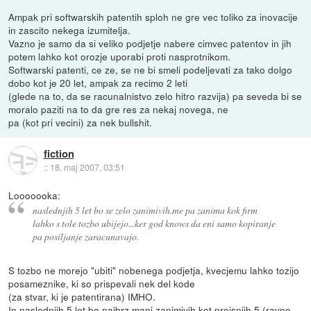
Ampak pri softwarskih patentih sploh ne gre vec toliko za inovacije
in zascito nekega izumitelja.
Vazno je samo da si veliko podjetje nabere cimvec patentov in jih
potem lahko kot orozje uporabi proti nasprotnikom.
Softwarski patenti, ce ze, se ne bi smeli podeljevati za tako dolgo
dobo kot je 20 let, ampak za recimo 2 leti
(glede na to, da se racunalnistvo zelo hitro razvija) pa seveda bi se
moralo paziti na to da gre res za nekaj novega, ne
pa (kot pri vecini) za nek bullshit.
fiction
::
18. maj 2007, 03:51
Looooooka:
naslednjih 5 let bo se zelo zanimivih.me pa zanima kok firm
lahko s tole tozbo ubijejo...ker god knows da eni samo kopiranje
pa posiljanje zaracunavajo.
S tozbo ne morejo "ubiti" nobenega podjetja, kvecjemu lahko tozijo
posameznike, ki so prispevali nek del kode
(za stvar, ki je patentirana) IMHO.
In naslednjih 5 let bo najbrz manj zanimivih kot prejsnjih 5 (ravno