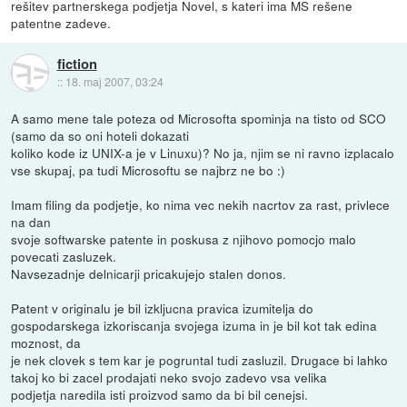
rešitev partnerskega podjetja Novel, s kateri ima MS rešene
patentne zadeve.
fiction
::
18. maj 2007, 03:24
A samo mene tale poteza od Microsofta spominja na tisto od SCO
(samo da so oni hoteli dokazati
koliko kode iz UNIX-a je v Linuxu)? No ja, njim se ni ravno izplacalo
vse skupaj, pa tudi Microsoftu se najbrz ne bo :)
Imam filing da podjetje, ko nima vec nekih nacrtov za rast, privlece
na dan
svoje softwarske patente in poskusa z njihovo pomocjo malo
povecati zasluzek.
Navsezadnje delnicarji pricakujejo stalen donos.
Patent v originalu je bil izkljucna pravica izumitelja do
gospodarskega izkoriscanja svojega izuma in je bil kot tak edina
moznost, da
je nek clovek s tem kar je pogruntal tudi zasluzil. Drugace bi lahko
takoj ko bi zacel prodajati neko svojo zadevo vsa velika
podjetja naredila isti proizvod samo da bi bil cenejsi.