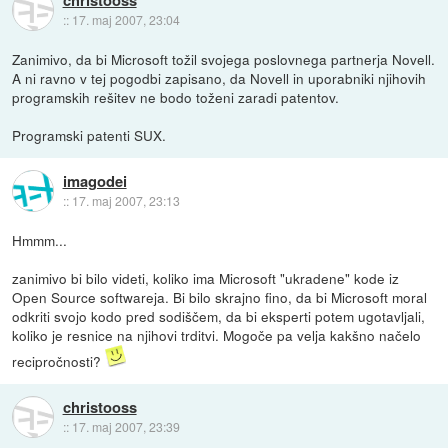
::
17. maj 2007, 23:04
Zanimivo, da bi Microsoft tožil svojega poslovnega partnerja Novell.
A ni ravno v tej pogodbi zapisano, da Novell in uporabniki njihovih
programskih rešitev ne bodo toženi zaradi patentov.
Programski patenti SUX.
imagodei
::
17. maj 2007, 23:13
Hmmm...
zanimivo bi bilo videti, koliko ima Microsoft "ukradene" kode iz
Open Source softwareja. Bi bilo skrajno fino, da bi Microsoft moral
odkriti svojo kodo pred sodiščem, da bi eksperti potem ugotavljali,
koliko je resnice na njihovi trditvi. Mogoče pa velja kakšno načelo
recipročnosti?
christooss
::
17. maj 2007, 23:39