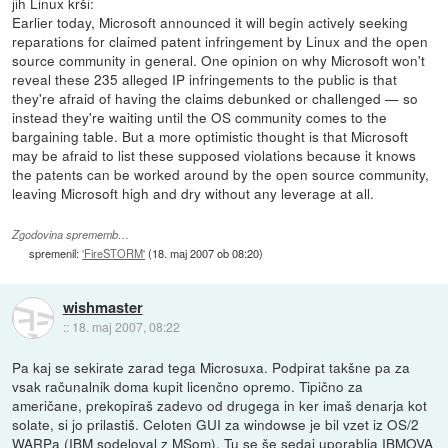
jih Linux krši:
Earlier today, Microsoft announced it will begin actively seeking
reparations for claimed patent infringement by Linux and the open
source community in general. One opinion on why Microsoft won't
reveal these 235 alleged IP infringements to the public is that
they're afraid of having the claims debunked or challenged — so
instead they're waiting until the OS community comes to the
bargaining table. But a more optimistic thought is that Microsoft
may be afraid to list these supposed violations because it knows
the patents can be worked around by the open source community,
leaving Microsoft high and dry without any leverage at all.
Zgodovina sprememb…
spremenil:
'FireSTORM'
(
18. maj 2007 ob 08:20
)
wishmaster
::
18. maj 2007, 08:22
Pa kaj se sekirate zarad tega Microsuxa. Podpirat takšne pa za
vsak računalnik doma kupit licenčno opremo. Tipično za
američane, prekopiraš zadevo od drugega in ker imaš denarja kot
solate, si jo prilastiš. Celoten GUI za windowse je bil vzet iz OS/2
WARPa (IBM sodeloval z MSom). Tu se še sedaj uporablja IBMOVA