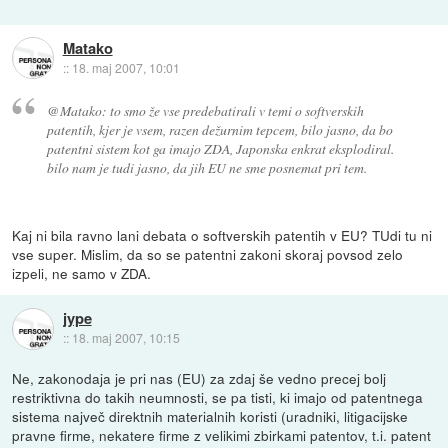
Matako
::
18. maj 2007, 10:01
@Matako: to smo že vse predebatirali v temi o softverskih
patentih, kjer je vsem, razen dežurnim tepcem, bilo jasno, da bo
patentni sistem kot ga imajo ZDA, Japonska enkrat eksplodiral.
bilo nam je tudi jasno, da jih EU ne sme posnemat pri tem.
Kaj ni bila ravno lani debata o softverskih patentih v EU? TUdi tu ni
vse super. Mislim, da so se patentni zakoni skoraj povsod zelo
izpeli, ne samo v ZDA.
jype
::
18. maj 2007, 10:15
Ne, zakonodaja je pri nas (EU) za zdaj še vedno precej bolj
restriktivna do takih neumnosti, se pa tisti, ki imajo od patentnega
sistema največ direktnih materialnih koristi (uradniki, litigacijske
pravne firme, nekatere firme z velikimi zbirkami patentov, t.i. patent