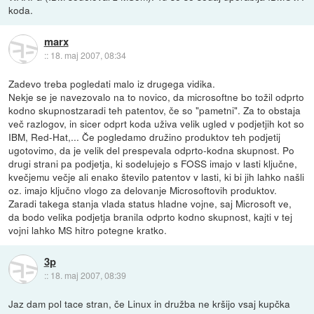
koda.
marx
::
18. maj 2007, 08:34
Zadevo treba pogledati malo iz drugega vidika.
Nekje se je navezovalo na to novico, da microsoftne bo tožil odprto
kodno skupnostzaradi teh patentov, če so "pametni". Za to obstaja
več razlogov, in sicer odprt koda uživa velik ugled v podjetjih kot so
IBM, Red-Hat,... Če pogledamo družino produktov teh podjetij
ugotovimo, da je velik del prespevala odprto-kodna skupnost. Po
drugi strani pa podjetja, ki sodelujejo s FOSS imajo v lasti ključne,
kvečjemu večje ali enako število patentov v lasti, ki bi jih lahko našli
oz. imajo ključno vlogo za delovanje Microsoftovih produktov.
Zaradi takega stanja vlada status hladne vojne, saj Microsoft ve,
da bodo velika podjetja branila odprto kodno skupnost, kajti v tej
vojni lahko MS hitro potegne kratko.
3p
::
18. maj 2007, 08:39
Jaz dam pol tace stran, če Linux in družba ne kršijo vsaj kupčka