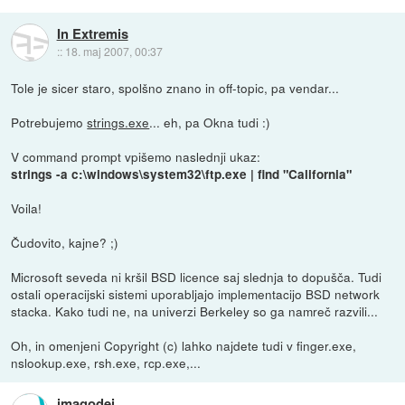
In Extremis
::
18. maj 2007, 00:37
Tole je sicer staro, spolšno znano in off-topic, pa vendar...
Potrebujemo
strings.exe
... eh, pa Okna tudi :)
V command prompt vpišemo naslednji ukaz:
strings -a c:\windows\system32\ftp.exe | find "California"
Voila!
Čudovito, kajne? ;)
Microsoft seveda ni kršil BSD licence saj slednja to dopušča. Tudi
ostali operacijski sistemi uporabljajo implementacijo BSD network
stacka. Kako tudi ne, na univerzi Berkeley so ga namreč razvili...
Oh, in omenjeni Copyright (c) lahko najdete tudi v finger.exe,
nslookup.exe, rsh.exe, rcp.exe,...
imagodei