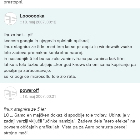
prestopni.
Looooooka
::
18. maj 2007, 00:12
linuxa bat....pff
kvecem googla in njegovih spletnih aplikacij.
linux stagnira ze 5 let med tem ko se pr applu in windowsih vsako
leto zadeva premakne konkretno naprej.
in naslednjih 5 let bo se zelo zanimivih.me pa zanima kok firm
lahko s tole tozbo ubijejo...ker god knows da eni samo kopiranje pa
posiljanje zaracunavajo.
so kr bogi ce microsoftu tole zlo rata.
poweroff
::
18. maj 2007, 00:21
linux stagnira ze 5 let
LOL. Samo en majčken dokaz ki spodbije tole trditev. Ubintu je v
zadnji verziji vključil "učinke namizja". Zadeva dela "aero efekte" na
povsem običajnih grafikuljah. Vista pa za Aero pohrusta precej
strojne moči.