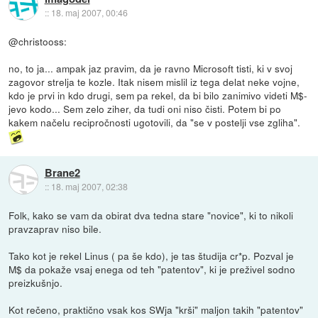
::
18. maj 2007, 00:46
@christooss:
no, to ja... ampak jaz pravim, da je ravno Microsoft tisti, ki v svoj
zagovor strelja te kozle. Itak nisem mislil iz tega delat neke vojne,
kdo je prvi in kdo drugi, sem pa rekel, da bi bilo zanimivo videti M$-
jevo kodo... Sem zelo ziher, da tudi oni niso čisti. Potem bi po
kakem načelu recipročnosti ugotovili, da "se v postelji vse zgliha".
Brane2
::
18. maj 2007, 02:38
Folk, kako se vam da obirat dva tedna stare "novice", ki to nikoli
pravzaprav niso bile.
Tako kot je rekel Linus ( pa še kdo), je tas študija cr*p. Pozval je
M$ da pokaže vsaj enega od teh "patentov", ki je preživel sodno
preizkušnjo.
Kot rečeno, praktično vsak kos SWja "krši" maljon takih "patentov"