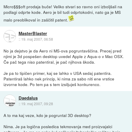
Micro$$$oft prodaja buče! Veliko stvari so ravno oni izboljšali na
podlagi odprte kode. Aero je bil tudi odprtokodni, nato ga je MS
malo preoblikoval in zaščitil patent.
MasterBlaster
::
19. maj 2007, 06:58
No ja dejstvo je da Aero ni MS-ova pogruntavščina. Precej pred
njimi je 3d pospešen desktop uvedel Apple z Aqua-o v Mac OSX.
Če pač tega niso patentiral, je pač njihova škoda.
Je pa to tipičen primer, kaj se lahko v USA sedaj patentira.
Patentiraš lahko nek princip, ki nima za sabo niti ene vrstice
izvorne kode. Po tem pa s tem izsiljuješ konkurenco.
Daedalus
::
19. maj 2007, 09:28
A to ma kaj veze, kdo je pogruntal 3D desktop?
Nima. Je pa logična posledica tekmovanja med proizvajalci