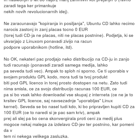
zaradi tega ker primankuje
nekih novih revolucionarnih idej).
Ne zaracunavajo "kopiranja in posiljanja", Ubuntu CD lahko recimo
narocis zastonj in zanj placas tocno 0 EUR
(torej tudi CD-ja ne placas, niti ne placas postnine). Podjetja, ki se
ukvarjajo z Linuxom ponavadi zivijo na racun
podpore uporabnikom (hotline, itd).
No OK, nekateri pac prodjajo neko distribucijo na CD-ju in zanjo
tudi racunajo (ponavadi zaradi samega medija, lahko
pa seveda tudi vec). Ampak to sploh ni sporno. Ce ti uporabis v
svojem produktu GPL kodo, mora tudi ta tvoj produkt
biti pod GPL licenco in torej prosto dostopen na netu. Zato tudi
nima smisla, ce za svojo distribucijo racunas 100 EUR, ce
pa si bo vsak lahko downloadal vse skupaj z interneta (ce ne je to
krsitev GPL licence, saj navsezadnje "uporabljas" Linux
kernel). Seveda se bo nasel tudi kdo, ki bo pripravljen kupiti CD za
100 EUR (ce to naredi si je pac sam kriv), ampak
prej ali slej pa bo cena skonvergirala proti ceni za medij plus
mogoce nekaj malega za izdelavo CD-jev ter postnino, kar pomeni
da v
tem ni nekega velikega zasluzka.