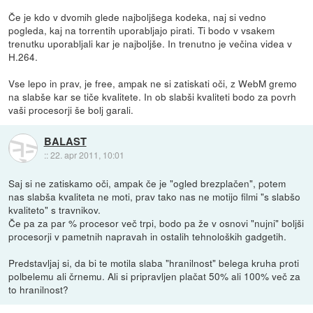
Če je kdo v dvomih glede najboljšega kodeka, naj si vedno
pogleda, kaj na torrentih uporabljajo pirati. Ti bodo v vsakem
trenutku uporabljali kar je najboljše. In trenutno je večina videa v
H.264.
Vse lepo in prav, je free, ampak ne si zatiskati oči, z WebM gremo
na slabše kar se tiče kvalitete. In ob slabši kvaliteti bodo za povrh
vaši procesorji še bolj garali.
BALAST
::
22. apr 2011, 10:01
Saj si ne zatiskamo oči, ampak če je "ogled brezplačen", potem
nas slabša kvaliteta ne moti, prav tako nas ne motijo filmi "s slabšo
kvaliteto" s travnikov.
Če pa za par % procesor več trpi, bodo pa že v osnovi "nujni" boljši
procesorji v pametnih napravah in ostalih tehnoloških gadgetih.
Predstavljaj si, da bi te motila slaba "hranilnost" belega kruha proti
polbelemu ali črnemu. Ali si pripravljen plačat 50% ali 100% več za
to hranilnost?