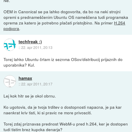
Ne.
OEM in Canonical se pa lahko dogovorita, da bo na neki strojni
opremi s prednameščenim Ubuntu OS nameščena tudi programska
oprema za katero je potrebno plačati pristojbino. Na primer
H.264
podpora
.
techfreak :)
::
22. apr 2011, 20:13
Torej lahko Ubuntu črtam iz seznma OSov/distribucij prijaznih do
uporabnika? Kul.
hamax
::
22. apr 2011, 20:17
Lej kok hitr se je okol obrnu.
Ko ugotovis, da je tvoja trditev o dostopnosti napacna, je pa kar
naenkrat kriv tisti, ki si pravic ne more privosciti.
Torej zdaj priznavas prednost WebM-u pred h.264, ker je dostopen
tudi tistim brez kupcka denarja?