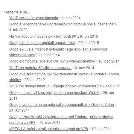
Preberite si še…
YouTube kot časovna kapsula
::
1. dec 2024
Google videoposnetke uporabnikov pomotoma poslal neznancem
::
4. feb 2020
Na YouTubu prvi posnetek v ločljivosti 8K
::
9. jun 2015
Google+ ne uspe prepričati uporabnikov
::
22. jan 2015
Google+ uvaja možnost avtomatičnega izboljšanja kakovosti
videoposnetkov
::
21. dec 2014
Google omogoča izdelavo GIF-ov iz videoposnetkov
::
16. dec 2014
YouTube podpira 60 sličic na sekundo
::
3. nov 2014
Googlova sprememba politike zasebnosti povezuje podatke iz vseh
storitev
::
25. jan 2012
YouTube dodaja funkcijo urejanja videov v brskalniku
::
15. sep 2011
Google ustanovil konzorcij za obrambo prostosti WebM
::
26. apr
2011
Google vendarle ne bo pobrisal videoposnetkov z Google Video
::
24. apr 2011
Google izdal WebM vključek za Internet Explorer, prihaja strojna
podpora za VP8
::
15. mar 2011
MPEG LA začel zbirati patente za napad na VP8
::
13. feb 2011