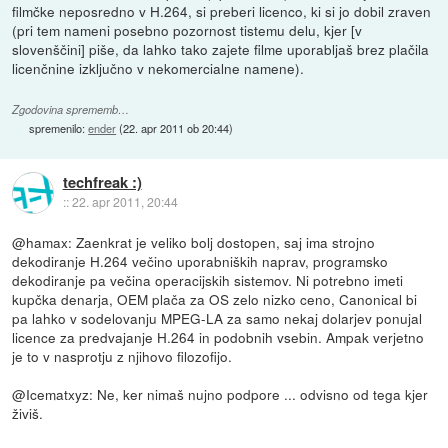
filmčke neposredno v H.264, si preberi licenco, ki si jo dobil zraven
(pri tem nameni posebno pozornost tistemu delu, kjer [v
slovenščini] piše, da lahko tako zajete filme uporabljaš brez plačila
licenčnine izključno v nekomercialne namene).
Zgodovina sprememb…
spremenilo:
ender
(
22. apr 2011 ob 20:44
)
techfreak :)
::
22. apr 2011, 20:44
@hamax: Zaenkrat je veliko bolj dostopen, saj ima strojno
dekodiranje H.264 večino uporabniških naprav, programsko
dekodiranje pa večina operacijskih sistemov. Ni potrebno imeti
kupčka denarja, OEM plača za OS zelo nizko ceno, Canonical bi
pa lahko v sodelovanju MPEG-LA za samo nekaj dolarjev ponujal
licence za predvajanje H.264 in podobnih vsebin. Ampak verjetno
je to v nasprotju z njihovo filozofijo.
@Icematxyz: Ne, ker nimaš nujno podpore ... odvisno od tega kjer
živiš.