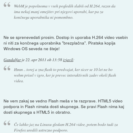
WebM je popolnoma v vseh pogledih slabši od H.264, razen da
ima nekaj manj omejitev pri njegovi uporabi, kar pa za
končnega uporabnika ni pomembno.
Ne se sprenevedati prosim. Dostop in uporaba H.264 video vsebin
ni niti za končnega uporabnika "brezplačna". Piratska kopija
Windows OS seveda ne šteje!
Gandalfar
je
22. apr 2011 ob 13:58
izjavil
:
Hmm .. torej a zna flash to predvajat, ker sicer se 10 let ne bo
webm prisel v igro, ker je prevec interaktivnih zadev okoli flash
videa.
Ne vem zakaj se vedno Flash meša v te razprave. HTML5 video
podpora in Flash nimata dosti skupnega. Se pravi Flash nima kaj
dosti skupnega s HTML5 in obratno.
Če lahko jaz na Linuxu gledam H.264 videe, potem bodo tudi za
Firefox uredili ustrezno podporo.