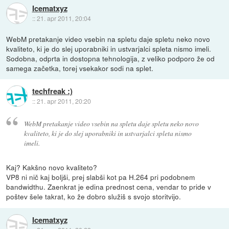
Icematxyz
::
21. apr 2011, 20:04
WebM pretakanje video vsebin na spletu daje spletu neko novo
kvaliteto, ki je do slej uporabniki in ustvarjalci spleta nismo imeli.
Sodobna, odprta in dostopna tehnologija, z veliko podporo že od
samega začetka, torej vsekakor sodi na splet.
techfreak :)
::
21. apr 2011, 20:20
WebM pretakanje video vsebin na spletu daje spletu neko novo
kvaliteto, ki je do slej uporabniki in ustvarjalci spleta nismo
imeli.
Kaj? Kakšno novo kvaliteto?
VP8 ni nič kaj boljši, prej slabši kot pa H.264 pri podobnem
bandwidthu. Zaenkrat je edina prednost cena, vendar to pride v
poštev šele takrat, ko že dobro služiš s svojo storitvijo.
Icematxyz