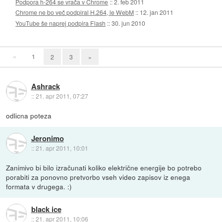
Podpora h-264 se vrača v Chrome
::
2. feb 2011
Chrome ne bo več podpiral H.264, le WebM
::
12. jan 2011
YouTube še naprej podpira Flash
::
30. jun 2010
«
1
2
3
»
Ashrack
::
21. apr 2011, 07:27
odlicna poteza
Jeronimo
::
21. apr 2011, 10:01
Zanimivo bi bilo izračunati koliko električne energije bo potrebo
porabiti za ponovno pretvorbo vseh video zapisov iz enega
formata v drugega. :)
black ice
::
21. apr 2011, 10:06