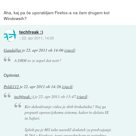
Aha, kaj pa če uporabljam Firefox-a na čem drugem kot
Windowsih?
techfreak :)
::
22. apr 2011, 14:30
Gandalfar
je
22. apr 2011 ob 14:06
izjavil
:
A DRM so ze uspel dat notr?
Optimist.
Poldi112
je
22. apr 2011 ob 14:26
izjavil
:
techfreak :)
je
22. apr 2011 ob 13:47
izjavil
:
Ker dekodiranje videa je skrb brskalnika? Naj ga
prepusti operacijskemu sistemu, kakor to delata IE
in Safari.
Sploh pa je MS tako naredil dodatek za predvajanje
H.264 v Firefoxu, torej uporabnikom ni potrebno