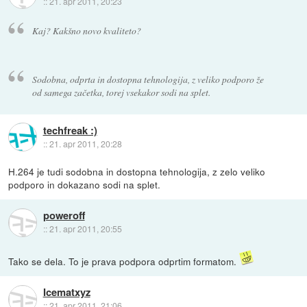
::
21. apr 2011, 20:23
Kaj? Kakšno novo kvaliteto?
Sodobna, odprta in dostopna tehnologija, z veliko podporo že
od samega začetka, torej vsekakor sodi na splet.
techfreak :)
::
21. apr 2011, 20:28
H.264 je tudi sodobna in dostopna tehnologija, z zelo veliko
podporo in dokazano sodi na splet.
poweroff
::
21. apr 2011, 20:55
Tako se dela. To je prava podpora odprtim formatom.
Icematxyz
::
21. apr 2011, 21:06