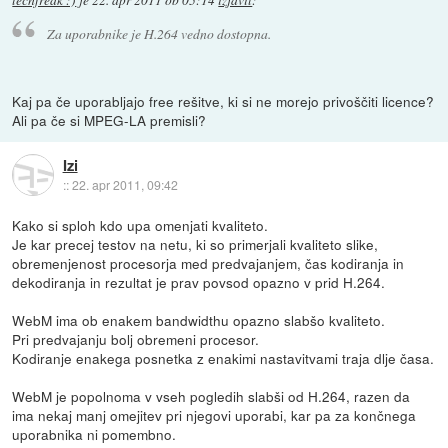
techfreak :)
je
22. apr 2011 ob 05:14
izjavil
:
Za uporabnike je H.264 vedno dostopna.
Kaj pa če uporabljajo free rešitve, ki si ne morejo privoščiti licence?
Ali pa če si MPEG-LA premisli?
Izi
::
22. apr 2011, 09:42
Kako si sploh kdo upa omenjati kvaliteto.
Je kar precej testov na netu, ki so primerjali kvaliteto slike,
obremenjenost procesorja med predvajanjem, čas kodiranja in
dekodiranja in rezultat je prav povsod opazno v prid H.264.
WebM ima ob enakem bandwidthu opazno slabšo kvaliteto.
Pri predvajanju bolj obremeni procesor.
Kodiranje enakega posnetka z enakimi nastavitvami traja dlje časa.
WebM je popolnoma v vseh pogledih slabši od H.264, razen da
ima nekaj manj omejitev pri njegovi uporabi, kar pa za končnega
uporabnika ni pomembno.