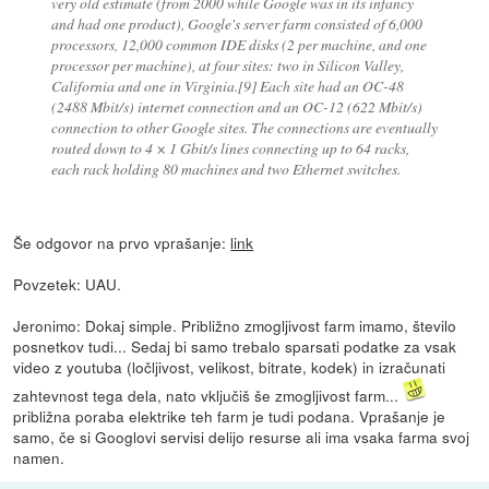
very old estimate (from 2000 while Google was in its infancy
and had one product), Google's server farm consisted of 6,000
processors, 12,000 common IDE disks (2 per machine, and one
processor per machine), at four sites: two in Silicon Valley,
California and one in Virginia.[9] Each site had an OC-48
(2488 Mbit/s) internet connection and an OC-12 (622 Mbit/s)
connection to other Google sites. The connections are eventually
routed down to 4 × 1 Gbit/s lines connecting up to 64 racks,
each rack holding 80 machines and two Ethernet switches.
Še odgovor na prvo vprašanje:
link
Povzetek: UAU.
Jeronimo: Dokaj simple. Približno zmogljivost farm imamo, število
posnetkov tudi... Sedaj bi samo trebalo sparsati podatke za vsak
video z youtuba (ločljivost, velikost, bitrate, kodek) in izračunati
zahtevnost tega dela, nato vključiš še zmogljivost farm...
približna poraba elektrike teh farm je tudi podana. Vprašanje je
samo, če si Googlovi servisi delijo resurse ali ima vsaka farma svoj
namen.