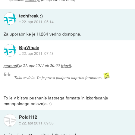
techfreak :)
::
22. apr 2011, 05:14
Za uporabnike je H.264 vedno dostopna.
BigWhale
::
22. apr 2011, 07:43
poweroff
je
21. apr 2011 ob 20:55
izjavil
:
Tako se dela. To je prava podpora odprtim formatom.
To je v bistvu pushanje lastnega formata in izkoriscanje
monopolnega polozaja. :)
Poldi112
::
22. apr 2011, 09:38