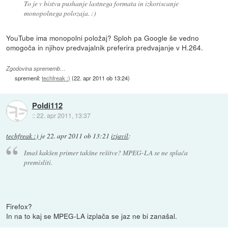
To je v bistvu pushanje lastnega formata in izkoriscanje
monopolnega polozaja. :)
YouTube ima monopolni položaj? Sploh pa Google še vedno
omogoča in njihov predvajalnik preferira predvajanje v H.264.
Zgodovina sprememb…
spremenil:
techfreak :)
(
22. apr 2011 ob 13:24
)
Poldi112
::
22. apr 2011, 13:37
techfreak :)
je
22. apr 2011 ob 13:21
izjavil
:
Imaš kakšen primer takšne rešitve? MPEG-LA se ne splača
premisliti.
Firefox?
In na to kaj se MPEG-LA izplača se jaz ne bi zanašal.