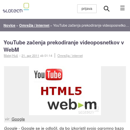
☰
Novice
»
Omrežja / internet
»
YouTube začenja prekodiranje videoposnetkov v WebM
YouTube začenja prekodiranje videoposnetkov v
WebM
Matej Huš
::
21. apr 2011
ob 01:14
Omrežja / internet
vir:
Google
- Google se je odločil, da bo izkoristil svojo ogromno bazo
Google