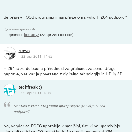
Se pravi v FOSS programju imaš privzeto na voljo H.264 podporo?
Zgodovina sprememb…
spremenil:
Icematxyz
(
22. apr 2011 ob 14:53
)
revvs
::
22. apr 2011, 14:52
H.264 je že določena prihodnost za grafične, zaslone, druge
naprave, vse kar je povezano z digitalno tehnologijo in HD in 3D.
techfreak :)
::
22. apr 2011, 15:38
Se pravi v FOSS programju imaš privzeto na voljo H.264
podporo?
Ne, vendar se FOSS uporablja v manjšini, tisti ki pa uporabljajo
Linux ali podoben OS, pa si bodo že uredili podporo H.264.