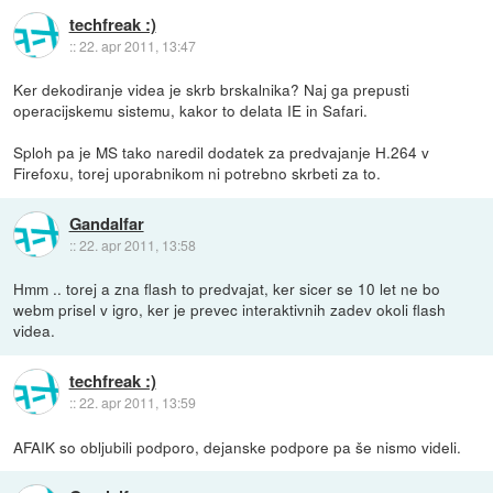
techfreak :)
::
22. apr 2011, 13:47
Ker dekodiranje videa je skrb brskalnika? Naj ga prepusti
operacijskemu sistemu, kakor to delata IE in Safari.
Sploh pa je MS tako naredil dodatek za predvajanje H.264 v
Firefoxu, torej uporabnikom ni potrebno skrbeti za to.
Gandalfar
::
22. apr 2011, 13:58
Hmm .. torej a zna flash to predvajat, ker sicer se 10 let ne bo
webm prisel v igro, ker je prevec interaktivnih zadev okoli flash
videa.
techfreak :)
::
22. apr 2011, 13:59
AFAIK so obljubili podporo, dejanske podpore pa še nismo videli.