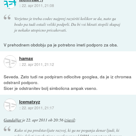
::
22. apr 2011, 21:08
Verjetno je treba codec najprej razsiriti kolikor se da, nato ga
bodo pa tudi ostali veliki podprli. Da bi vsi hkrati stopili skupaj
je nekako utopicno pricakovati.
V prehodnem obdobju pa je potrebno imeti podporo za oba.
hamax
::
22. apr 2011, 21:12
Seveda. Zato tudi ne podpiram odlocitve googlea, da je iz chromea
odstranil podporo.
Sicer je odstranitev bolj simbolicna ampak vseno.
Icematxyz
::
22. apr 2011, 21:17
Gandalfar
je
22. apr 2011 ob 20:56
izjavil
:
Kako si pa predstavljate razvoj, ki ga ne poganja denar ljudi, ki
zelijo delati interkativne overlayer nad DRM contentom (kar vas