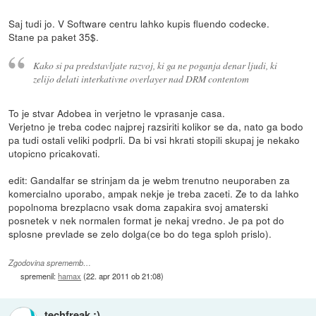
Saj tudi jo. V Software centru lahko kupis fluendo codecke.
Stane pa paket 35$.
Kako si pa predstavljate razvoj, ki ga ne poganja denar ljudi, ki
zelijo delati interkativne overlayer nad DRM contentom
To je stvar Adobea in verjetno le vprasanje casa.
Verjetno je treba codec najprej razsiriti kolikor se da, nato ga bodo
pa tudi ostali veliki podprli. Da bi vsi hkrati stopili skupaj je nekako
utopicno pricakovati.
edit: Gandalfar se strinjam da je webm trenutno neuporaben za
komercialno uporabo, ampak nekje je treba zaceti. Ze to da lahko
popolnoma brezplacno vsak doma zapakira svoj amaterski
posnetek v nek normalen format je nekaj vredno. Je pa pot do
splosne prevlade se zelo dolga(ce bo do tega sploh prislo).
Zgodovina sprememb…
spremenil:
hamax
(
22. apr 2011 ob 21:08
)
techfreak :)