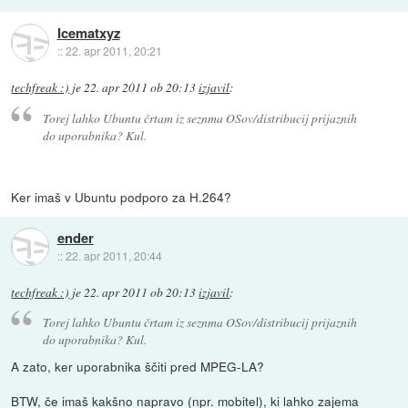
Icematxyz
::
22. apr 2011, 20:21
techfreak :)
je
22. apr 2011 ob 20:13
izjavil
:
Torej lahko Ubuntu črtam iz seznma OSov/distribucij prijaznih
do uporabnika? Kul.
Ker imaš v Ubuntu podporo za H.264?
ender
::
22. apr 2011, 20:44
techfreak :)
je
22. apr 2011 ob 20:13
izjavil
:
Torej lahko Ubuntu črtam iz seznma OSov/distribucij prijaznih
do uporabnika? Kul.
A zato, ker uporabnika ščiti pred MPEG-LA?
BTW, če imaš kakšno napravo (npr. mobitel), ki lahko zajema