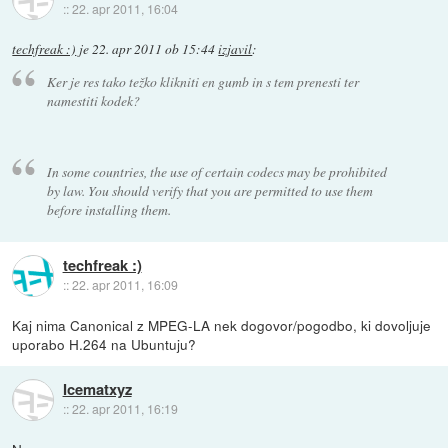
::
22. apr 2011, 16:04
techfreak :)
je
22. apr 2011 ob 15:44
izjavil
:
Ker je res tako težko klikniti en gumb in s tem prenesti ter
namestiti kodek?
In some countries, the use of certain codecs may be prohibited
by law. You should verify that you are permitted to use them
before installing them.
techfreak :)
::
22. apr 2011, 16:09
Kaj nima Canonical z MPEG-LA nek dogovor/pogodbo, ki dovoljuje
uporabo H.264 na Ubuntuju?
Icematxyz
::
22. apr 2011, 16:19