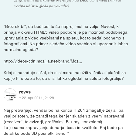
vecina ubistvu gleda na youtube)
"Brez skrbi", da boš tudi to še naprej imel na voljo. Novost, ki
prihaja v okviru HTML5 video podpore je pa možnost podobnega
upravlanja z video vsebinami na spletu, kot to sedaj počnemo s
fotografijami. Na primer sledečo video vsebino si uporabnik lahko
normalno ogleda?
http://videos-cdn.mozilla.net/brand/Moz...
Kdaj si nazadnje slišal, da si si moral naložiti vtičnik ali plačati za
kopijo Firefox za to, da si si lahko ogledal na spletu fotografijo?
revvs
::
22. apr 2011, 21:28
Naj pretvarjajo, vendar bo na koncu H.264 zmagal(je že) ali pa
vsaj prisoten, že zaradi tega ker jer skladen z vsemi napravami
(receiverji, televizorji, grafičnimi, Blu-ray, konzolami)
To je samo zapravljanje denarja, časa in kvalitete. Kaj bodo pa
delali ko bodo 3D posnetki trend ?