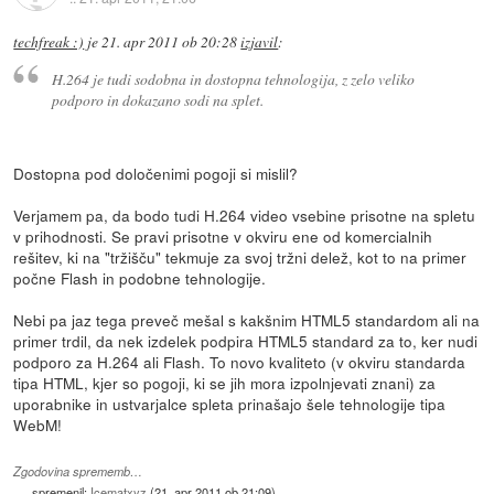
techfreak :)
je
21. apr 2011 ob 20:28
izjavil
:
H.264 je tudi sodobna in dostopna tehnologija, z zelo veliko
podporo in dokazano sodi na splet.
Dostopna pod določenimi pogoji si mislil?
Verjamem pa, da bodo tudi H.264 video vsebine prisotne na spletu
v prihodnosti. Se pravi prisotne v okviru ene od komercialnih
rešitev, ki na "tržišču" tekmuje za svoj tržni delež, kot to na primer
počne Flash in podobne tehnologije.
Nebi pa jaz tega preveč mešal s kakšnim HTML5 standardom ali na
primer trdil, da nek izdelek podpira HTML5 standard za to, ker nudi
podporo za H.264 ali Flash. To novo kvaliteto (v okviru standarda
tipa HTML, kjer so pogoji, ki se jih mora izpolnjevati znani) za
uporabnike in ustvarjalce spleta prinašajo šele tehnologije tipa
WebM!
Zgodovina sprememb…
spremenil:
Icematxyz
(
21. apr 2011 ob 21:09
)