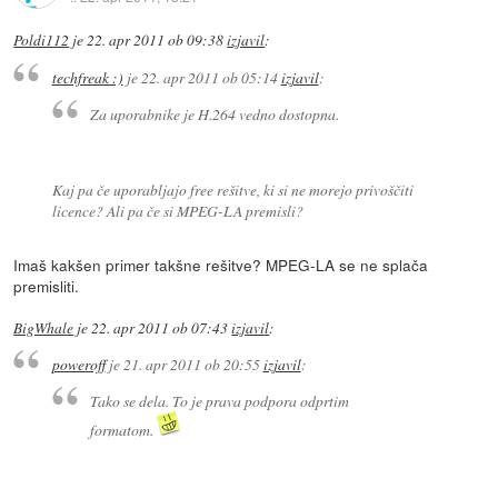
Poldi112
je
22. apr 2011 ob 09:38
izjavil
:
techfreak :)
je
22. apr 2011 ob 05:14
izjavil
:
Za uporabnike je H.264 vedno dostopna.
Kaj pa če uporabljajo free rešitve, ki si ne morejo privoščiti
licence? Ali pa če si MPEG-LA premisli?
Imaš kakšen primer takšne rešitve? MPEG-LA se ne splača
premisliti.
BigWhale
je
22. apr 2011 ob 07:43
izjavil
:
poweroff
je
21. apr 2011 ob 20:55
izjavil
:
Tako se dela. To je prava podpora odprtim
formatom.