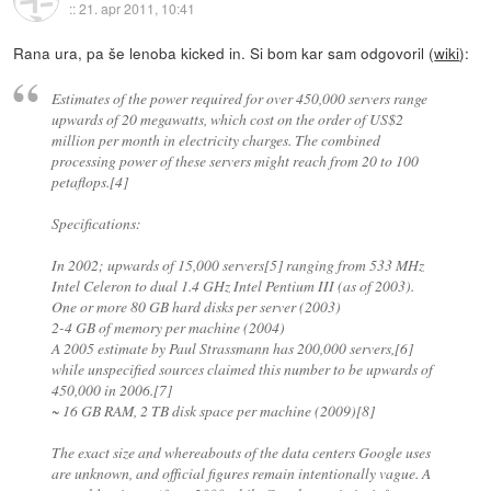
::
21. apr 2011, 10:41
Rana ura, pa še lenoba kicked in. Si bom kar sam odgovoril (
wiki
):
Estimates of the power required for over 450,000 servers range
upwards of 20 megawatts, which cost on the order of US$2
million per month in electricity charges. The combined
processing power of these servers might reach from 20 to 100
petaflops.[4]
Specifications:
In 2002; upwards of 15,000 servers[5] ranging from 533 MHz
Intel Celeron to dual 1.4 GHz Intel Pentium III (as of 2003).
One or more 80 GB hard disks per server (2003)
2-4 GB of memory per machine (2004)
A 2005 estimate by Paul Strassmann has 200,000 servers,[6]
while unspecified sources claimed this number to be upwards of
450,000 in 2006.[7]
~ 16 GB RAM, 2 TB disk space per machine (2009)[8]
The exact size and whereabouts of the data centers Google uses
are unknown, and official figures remain intentionally vague. A