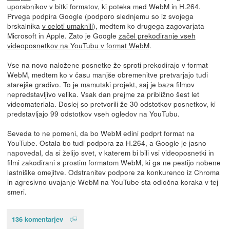
uporabnikov v bitki formatov, ki poteka med WebM in H.264.
Prvega podpira Google (podporo slednjemu so iz svojega
brskalnika
v celoti umaknili
), medtem ko drugega zagovarjata
Microsoft in Apple. Zato je Google
začel prekodiranje vseh
videoposnetkov na YouTubu v format WebM
.
Vse na novo naložene posnetke že sproti prekodirajo v format
WebM, medtem ko v času manjše obremenitve pretvarjajo tudi
starejše gradivo. To je mamutski projekt, saj je baza filmov
nepredstavljivo velika. Vsak dan prejme za približno šest let
videomateriala. Doslej so pretvorili že 30 odstotkov posnetkov, ki
predstavljajo 99 odstotkov vseh ogledov na YouTubu.
Seveda to ne pomeni, da bo WebM edini podprt format na
YouTube. Ostala bo tudi podpora za H.264, a Google je jasno
napovedal, da si želijo svet, v katerem bi bili vsi videoposnetki in
filmi zakodirani s prostim formatom WebM, ki ga ne pestijo nobene
lastniške omejitve. Odstranitev podpore za konkurenco iz Chroma
in agresivno uvajanje WebM na YouTube sta odločna koraka v tej
smeri.
136 komentarjev