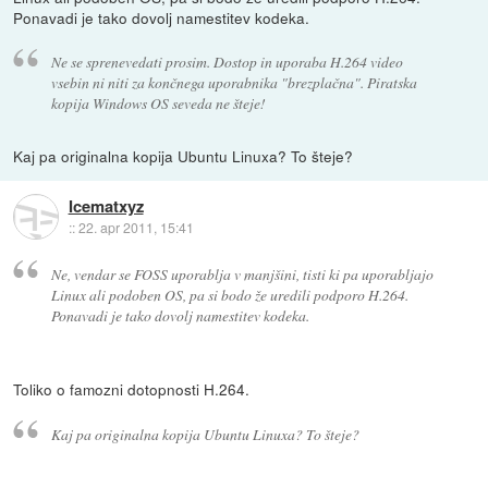
Ponavadi je tako dovolj namestitev kodeka.
Ne se sprenevedati prosim. Dostop in uporaba H.264 video
vsebin ni niti za končnega uporabnika "brezplačna". Piratska
kopija Windows OS seveda ne šteje!
Kaj pa originalna kopija Ubuntu Linuxa? To šteje?
Icematxyz
::
22. apr 2011, 15:41
Ne, vendar se FOSS uporablja v manjšini, tisti ki pa uporabljajo
Linux ali podoben OS, pa si bodo že uredili podporo H.264.
Ponavadi je tako dovolj namestitev kodeka.
Toliko o famozni dotopnosti H.264.
Kaj pa originalna kopija Ubuntu Linuxa? To šteje?