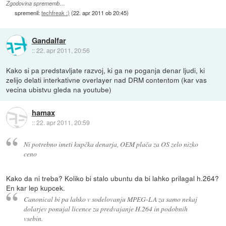
Zgodovina sprememb…
spremenil:
techfreak :)
(
22. apr 2011 ob 20:45
)
Gandalfar
::
22. apr 2011, 20:56
Kako si pa predstavljate razvoj, ki ga ne poganja denar ljudi, ki
zelijo delati interkativne overlayer nad DRM contentom (kar vas
vecina ubistvu gleda na youtube)
hamax
::
22. apr 2011, 20:59
Ni potrebno imeti kupčka denarja, OEM plača za OS zelo nizko
ceno
Kako da ni treba? Koliko bi stalo ubuntu da bi lahko prilagal h.264?
En kar lep kupcek.
Canonical bi pa lahko v sodelovanju MPEG-LA za samo nekaj
dolarjev ponujal licence za predvajanje H.264 in podobnih
vsebin.