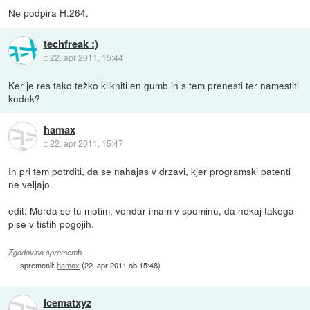
Ne podpira H.264.
techfreak :)
::
22. apr 2011, 15:44
Ker je res tako težko klikniti en gumb in s tem prenesti ter namestiti
kodek?
hamax
::
22. apr 2011, 15:47
In pri tem potrditi, da se nahajas v drzavi, kjer programski patenti
ne veljajo.
edit: Morda se tu motim, vendar imam v spominu, da nekaj takega
pise v tistih pogojih.
Zgodovina sprememb…
spremenil:
hamax
(
22. apr 2011 ob 15:48
)
Icematxyz