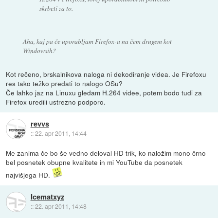
skrbeti za to.
Aha, kaj pa če uporabljam Firefox-a na čem drugem kot
Windowsih?
Kot rečeno, brskalnikova naloga ni dekodiranje videa. Je Firefoxu
res tako težko predati to nalogo OSu?
Če lahko jaz na Linuxu gledam H.264 videe, potem bodo tudi za
Firefox uredili ustrezno podporo.
revvs
::
22. apr 2011, 14:44
Me zanima če bo še vedno deloval HD trik, ko naložim mono črno-
bel posnetek obupne kvalitete in mi YouTube da posnetek
najvišjega HD.
Icematxyz
::
22. apr 2011, 14:48