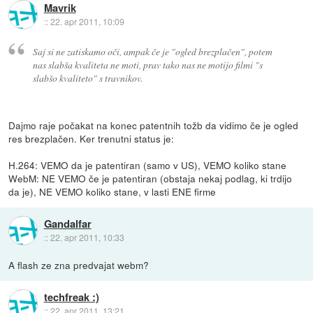
Mavrik
::
22. apr 2011, 10:09
Saj si ne zatiskamo oči, ampak če je "ogled brezplačen", potem
nas slabša kvaliteta ne moti, prav tako nas ne motijo filmi "s
slabšo kvaliteto" s travnikov.
Dajmo raje počakat na konec patentnih tožb da vidimo če je ogled
res brezplačen. Ker trenutni status je:
H.264: VEMO da je patentiran (samo v US), VEMO koliko stane
WebM: NE VEMO če je patentiran (obstaja nekaj podlag, ki trdijo
da je), NE VEMO koliko stane, v lasti ENE firme
Gandalfar
::
22. apr 2011, 10:33
A flash ze zna predvajat webm?
techfreak :)
::
22. apr 2011, 13:21