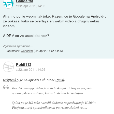
Gandalfar
::
22. apr 2011, 14:06
Aha, no pol je webm itak joke. Razen, ce je Google na Android-u
ze pokazal kako se overlaya en webm video z drugim webm
videom.
A DRM so ze uspel dat notr?
Zgodovina sprememb…
spremenil:
Gandalfar
(
22. apr 2011 ob 14:06
)
Poldi112
::
22. apr 2011, 14:26
techfreak :)
je
22. apr 2011 ob 13:47
izjavil
:
Ker dekodiranje videa je skrb brskalnika? Naj ga prepusti
operacijskemu sistemu, kakor to delata IE in Safari.
Sploh pa je MS tako naredil dodatek za predvajanje H.264 v
Firefoxu, torej uporabnikom ni potrebno skrbeti za to.