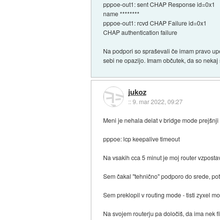
pppoe-out1: sent CHAP Response id=0x1
name ********
pppoe-out1: rcvd CHAP Failure id=0x1
CHAP authentication failure
Na podpori so spraševali če imam pravo upor
sebi ne opazijo. Imam občutek, da so nekaj
jukoz
::
9. mar 2022, 09:27
Meni je nehala delat v bridge mode prejšnji
pppoe: lcp keepalive timeout
Na vsakih cca 5 minut je moj router vzposta
Sem čakal "tehnično" podporo do srede, pot
Sem preklopil v routing mode - tisti zyxel 
Na svojem routerju pa določiš, da ima nek f