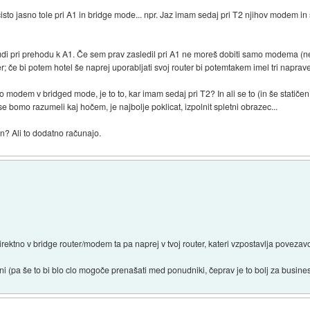
isto jasno tole pri A1 in bridge mode... npr. Jaz imam sedaj pri T2 njihov modem in
' tudi pri prehodu k A1. Če sem prav zasledil pri A1 ne moreš dobiti samo modema (
r; če bi potem hotel še naprej uporabljati svoj router bi potemtakem imel tri naprav
 modem v bridged mode, je to to, kar imam sedaj pri T2? In ali se to (in še statičen
se bomo razumeli kaj hočem, je najbolje poklicat, izpolnit spletni obrazec...
en? Ali to dodatno računajo.
direktno v bridge router/modem ta pa naprej v tvoj router, kateri vzpostavlja povezav
meni (pa še to bi blo clo mogoče prenašati med ponudniki, čeprav je to bolj za busine