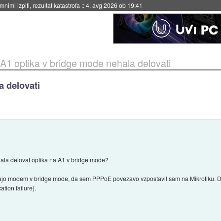
eto za večkratno uporabo
::
4. avg 2026 ob 19:41
A1 optika v bridge mode nehala delovati
a delovati
hala delovat optika na A1 v bridge mode?
 dajo modem v bridge mode, da sem PPPoE povezavo vzpostavil sam na Mikrotiku. De
tion failure).