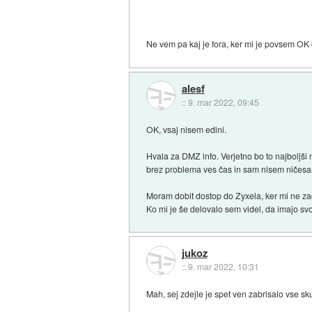
Ne vem pa kaj je fora, ker mi je povsem OK
alesf
::
9. mar 2022, 09:45
OK, vsaj nisem edini.
Hvala za DMZ info. Verjetno bo to najboljši 
brez problema ves čas in sam nisem ničesar
Moram dobit dostop do Zyxela, ker mi ne za
Ko mi je še delovalo sem videl, da imajo svo
jukoz
::
9. mar 2022, 10:31
Mah, sej zdejle je spet ven zabrisalo vse sk