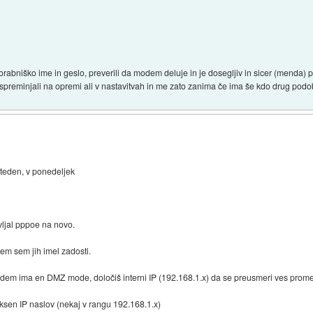
abniško ime in geslo, preverili da modem deluje in je dosegljiv in sicer (menda) 
 spreminjali na opremi ali v nastavitvah in me zato zanima če ima še kdo drug pod
 teden, v ponedeljek
vljal pppoe na novo.
em sem jih imel zadosti.
modem ima en DMZ mode, določiš interni IP (192.168.1.x) da se preusmeri ves prome
iksen IP naslov (nekaj v rangu 192.168.1.x)