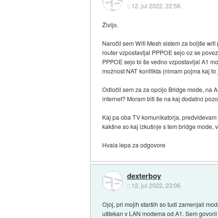
::
12. jul 2022, 22:56
Živijo.
Naročil sem Wifi Mesh sistem za boljše wifi 
router vzpostavljal PPPOE sejo oz se povezal
PPPOE sejo bi še vedno vzpostavljal A1 mode
možnost NAT konflikta (nimam pojma kaj to j
Odločil sem za za opcijo Bridge mode, na A
internet? Moram biti še na kaj dodatno poz
Kaj pa oba TV komunikatorja, predvidevam 
kakšne so kaj izkušnje s tem bridge mode, 
Hvala lepa za odgovore
dexterboy
::
12. jul 2022, 23:06
Ojoj, pri mojih starših so tudi zamenjali m
uštekan v LAN modema od A1. Sem govoril po