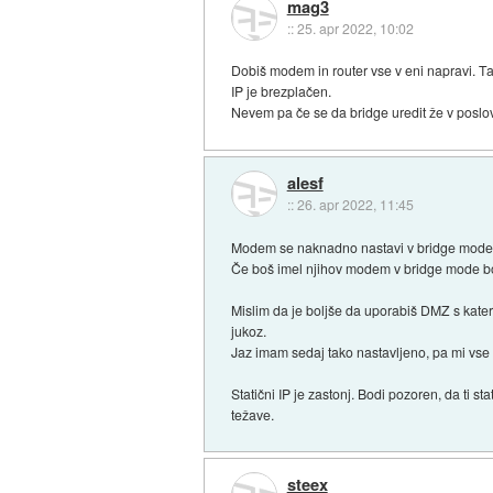
mag3
::
25. apr 2022, 10:02
Dobiš modem in router vse v eni napravi. Ta
IP je brezplačen.
Nevem pa če se da bridge uredit že v poslo
alesf
::
26. apr 2022, 11:45
Modem se naknadno nastavi v bridge mode, ke
Če boš imel njihov modem v bridge mode boš
Mislim da je boljše da uporabiš DMZ s kate
jukoz.
Jaz imam sedaj tako nastavljeno, pa mi vse 
Statični IP je zastonj. Bodi pozoren, da ti st
težave.
steex