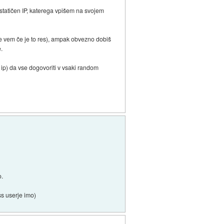
 statičen IP, katerega vpišem na svojem
ne vem če je to res), ampak obvezno dobiš
e.
 ip) da vse dogovoriti v vsaki random
o.
ss userje imo)