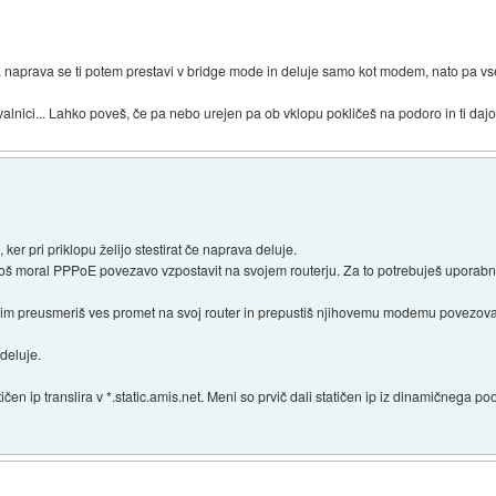
 naprava se ti potem prestavi v bridge mode in deluje samo kot modem, nato pa vse
valnici... Lahko poveš, če pa nebo urejen pa ob vklopu pokličeš na podoro in ti d
r pri priklopu želijo stestirat če naprava deluje.
 moral PPPoE povezavo vzpostavit na svojem routerju. Za to potrebuješ uporabniško
rim preusmeriš ves promet na svoj router in prepustiš njihovemu modemu povezova
deluje.
atičen ip translira v *.static.amis.net. Meni so prvič dali statičen ip iz dinamičnega p