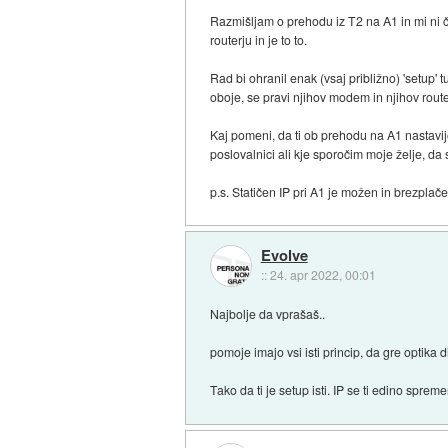
Razmišljam o prehodu iz T2 na A1 in mi ni č
routerju in je to to.
Rad bi ohranil enak (vsaj približno) 'setup
oboje, se pravi njihov modem in njihov route
Kaj pomeni, da ti ob prehodu na A1 nastavijo
poslovalnici ali kje sporočim moje želje, da 
p.s. Statičen IP pri A1 je možen in brezplač
Evolve
::
24. apr 2022, 00:01
Najbolje da vprašaš..
pomoje imajo vsi isti princip, da gre optika 
Tako da ti je setup isti. IP se ti edino spre