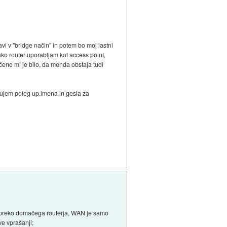
avi v "bridge način" in potem bo moj lastni
tako router uporabljam kot access point,
čeno mi je bilo, da menda obstaja tudi
bujem poleg up.imena in gesla za
no preko domačega routerja, WAN je samo
e vprašanji;