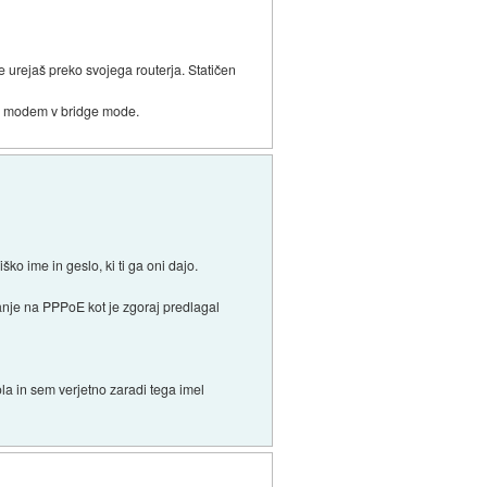
 urejaš preko svojega routerja. Statičen
ajo modem v bridge mode.
 ime in geslo, ki ti ga oni dajo.
nje na PPPoE kot je zgoraj predlagal
oola in sem verjetno zaradi tega imel