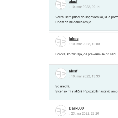
alesf
::
10. mar 2022, 09:14
Včeraj sem prišel do sogovornika, ki je potrdi
Upam da mi danes rešijo.
jukoz
::
10. mar 2022, 12:00
Poročaj ko zrihtajo, da preverim še pri sebi.
alesf
::
10. mar 2022, 13:33
So uredili.
Sicer so mi statični IP pozabili nastavit, am
Dark000
::
23. apr 2022, 23:26