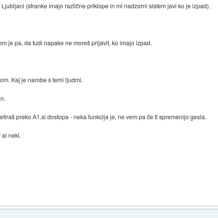
Ljubljani (stranke imajo različne priklope in mi nadzorni sistem javi ko je izpad).
em je pa, da tudi napake ne moreš prijavit, ko imajo izpad.
m. Kaj je narobe s temi ljudmi.
an.
etiraš preko A1.si dostopa - neka funkcija je, ne vem pa če ti spremenijo gesla.
al neki.