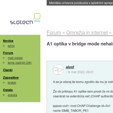
Evropska vesoljska agencija razvija svojo rak
Forum
»
Omrežja in internet
»
Novice
A1 optika v bridge mode nehal
arhiv
Forum
mali oglasi
teme zadnjih 24h
alesf
Članki
::
9. mar 2022, 09:01
Zaposlitve
A se je včeraj še komu zgodilo da mu je ne
brskaj
Ostalo
Že ob priklopu A1 optike sem prosil če mi
pravila
naenkrat ne avtenticira več (CHAP authentica
pppoe-out1: rcvd CHAP Challenge id=0x1
name SIMB_TABOR_PE1