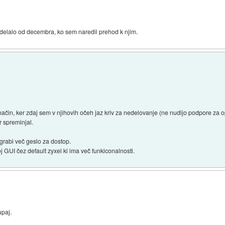
 delalo od decembra, ko sem naredil prehod k njim.
način, ker zdaj sem v njihovih očeh jaz kriv za nedelovanje (ne nudijo podpore za o
 spreminjal.
grabi več geslo za dostop.
j GUI čez default zyxel ki ima več funkiconalnosti.
upaj.