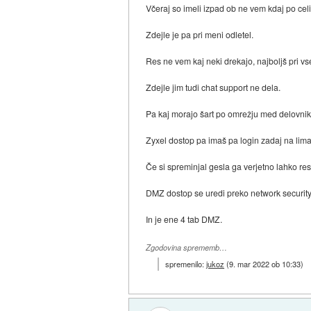
Včeraj so imeli izpad ob ne vem kdaj po celi 
Zdejle je pa pri meni odletel.
Res ne vem kaj neki drekajo, najboljš pri vs
Zdejle jim tudi chat support ne dela.
Pa kaj morajo šart po omrežju med delovniko
Zyxel dostop pa imaš pa login zadaj na lim
Če si spreminjal gesla ga verjetno lahko res
DMZ dostop se uredi preko network security 
In je ene 4 tab DMZ.
Zgodovina sprememb…
spremenilo:
jukoz
(
9. mar 2022 ob 10:33
)