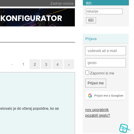
Išči:
Zadnje novice
Prijava
«
1
2
3
4
»
Zapomni si me
lovalo je do včeraj popoldne, ko se
nov uporabnik
pozabili geslo?