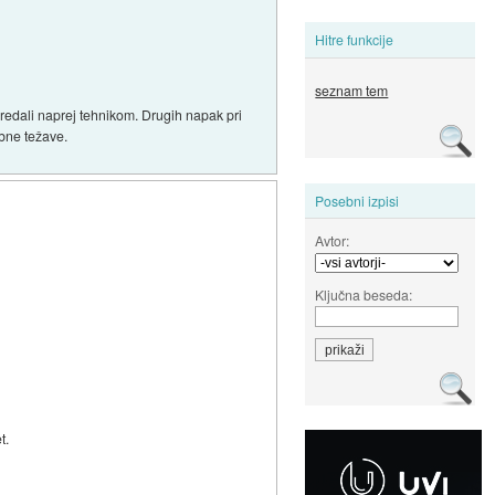
Hitre funkcije
seznam tem
predali naprej tehnikom. Drugih napak pri
obne težave.
Posebni izpisi
Avtor:
Ključna beseda:
t.