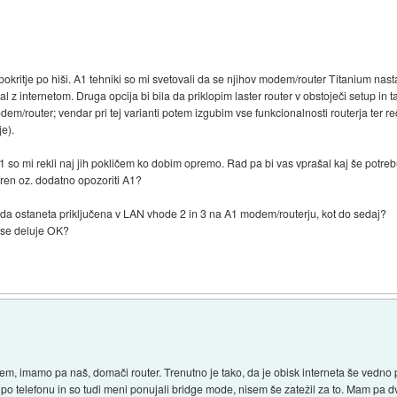
pokritje po hiši. A1 tehniki so mi svetovali da se njihov modem/router Titanium nast
 z internetom. Druga opcija bi bila da priklopim laster router v obstoječi setup in 
m/router; vendar pri tej varianti potem izgubim vse funkcionalnosti routerja ter re
e).
1 so mi rekli naj jih pokličem ko dobim opremo. Rad pa bi vas vprašal kaj še potre
oren oz. dodatno opozoriti A1?
da ostaneta priključena v LAN vhode 2 in 3 na A1 modem/routerju, kot do sedaj?
vse deluje OK?
odem, imamo pa naš, domači router. Trenutno je tako, da je obisk interneta še ved
 telefonu in so tudi meni ponujali bridge mode, nisem še zatežil za to. Mam pa dv