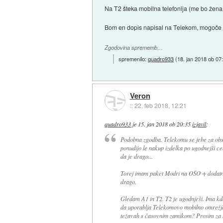
Na T2 šteka mobilna telefonija (me bo žena 
Bom en dopis napisal na Telekom, mogoče pa
Zgodovina sprememb…
spremenilo:
quadro933
(
18. jan 2018 ob 07
Veron
::
22. feb 2018, 12:21
quadro933
je
15. jan 2018 ob 20:35
izjavil
:
Podobna zgodba. Telekomu se jebe za obst
ponudijo le nakup izdelka po ugodnejši cen
da je drago...
Torej imam paket Modri na OŠO + dodatna
drago.
Gledam A1 in T2. T2 je ugodnješi. Ima kd
da uporablja Telekomovo mobilno omrežje?
težavah s časovnim zamikom? Prosim za 