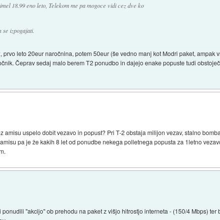
imel 18.99 eno leto, Telekom me pa mogoce vidi cez dve ko
se izpogajati.
, prvo leto 20eur naročnina, potem 50eur (še vedno manj kot Modri paket, ampak v
aročnik. Čeprav sedaj malo berem T2 ponudbo in dajejo enake popuste tudi obsto
 amisu uspelo dobit vezavo in popust? Pri T-2 obstaja milijon vezav, stalno bomba
 amisu pa je že kakih 8 let od ponudbe nekega polletnega popusta za 1letno vezavo
om.
 ponudili "akcijo" ob prehodu na paket z višjo hitrostjo interneta - (150/4 Mbps) 