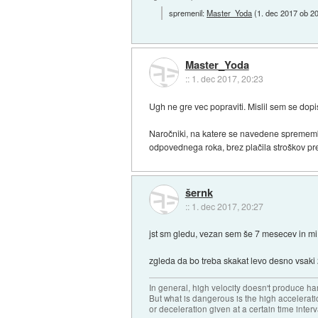
spremenil:
Master_Yoda
(
1. dec 2017 ob 2
Master_Yoda
::
1. dec 2017, 20:23
Ugh ne gre vec popraviti. Mislil sem se dopis
Naročniki, na katere se navedene spremembe
odpovednega roka, brez plačila stroškov pr
šernk
::
1. dec 2017, 20:27
jst sm gledu, vezan sem še 7 mesecev in mi
zgleda da bo treba skakat levo desno vsaki 2
In general, high velocity doesn't produce har
But what is dangerous is the high accelerat
or deceleration given at a certain time interv