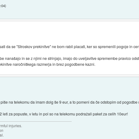
0:04
)
ati da se "Stroskov prekinitve" ne bom rabil placati, ker so spremenili pogoje in cen
 nanašajo in se z njimi ne strinjajo, imajo do uveljavitve spremembe pravico ods
ekinitve naročniškega razmerja in brez pogodbene kazni.
 piše na telekomu da imam dolg še 9 eur, a to pomeni da če odstopim od pogodbe mo
 leti za popuste, v letu in pol so na telekomu podražali paket za celih 10eur!
mful injuries.
ion
al.