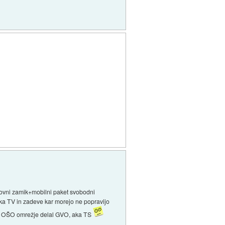
ovni zamik+mobilni paket svobodni
eka TV in zadeve kar morejo ne popravijo
a je OŠO omrežje delal GVO, aka TS