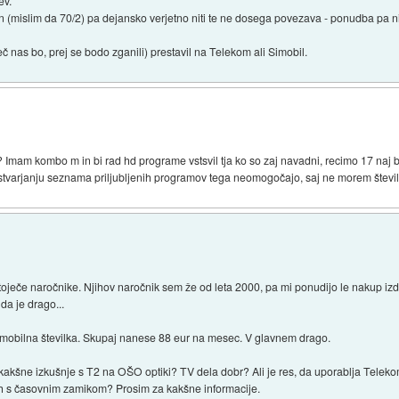
ev.
n (mislim da 70/2) pa dejansko verjetno niti te ne dosega povezava - ponudba pa nik
č nas bo, prej se bodo zganili) prestavil na Telekom ali Simobil.
? Imam kombo m in bi rad hd programe vstsvil tja ko so zaj navadni, recimo 17 naj
 ustvarjanju seznama priljubljenih programov tega neomogočajo, saj ne morem številk
ječe naročnike. Njihov naročnik sem že od leta 2000, pa mi ponudijo le nakup izd
 da je drago...
mobilna številka. Skupaj nanese 88 eur na mesec. V glavnem drago.
kakšne izkušnje s T2 na OŠO optiki? TV dela dobr? Ali je res, da uporablja Teleko
h s časovnim zamikom? Prosim za kakšne informacije.