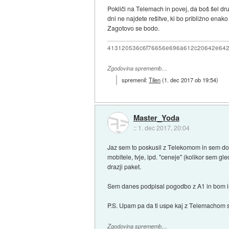
Pokliči na Telemach in povej, da boš šel dru
dni ne najdete rešitve, ki bo približno enak
Zagotovo se bodo.
413120536c6f76656e696a612c20642e64
Zgodovina sprememb…
spremenil:
Tilen
(
1. dec 2017 ob 19:54
)
Master_Yoda
::
1. dec 2017, 20:04
Jaz sem to poskusil z Telekomom in sem dob
mobitele, tvje, ipd. "ceneje" (kolikor sem g
drazji paket.
Sem danes podpisal pogodbo z A1 in bom im
P.S. Upam pa da ti uspe kaj z Telemachom s
Zgodovina sprememb…