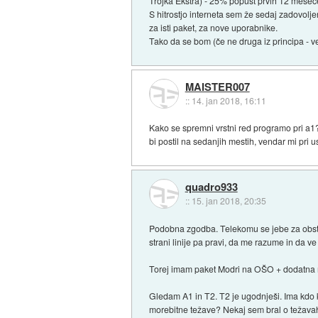
Trojka Ekstra) - 25% popust prvih 12 mesec
S hitrostjo interneta sem že sedaj zadovolje
za isti paket, za nove uporabnike.
Tako da se bom (če ne druga iz principa - ve
MAISTER007
::
14. jan 2018, 16:11
Kako se spremni vrstni red programo pri a1
bi postil na sedanjih mestih, vendar mi pri
quadro933
::
15. jan 2018, 20:35
Podobna zgodba. Telekomu se jebe za obsto
strani linije pa pravi, da me razume in da ve
Torej imam paket Modri na OŠO + dodatna 
Gledam A1 in T2. T2 je ugodnješi. Ima kdo 
morebitne težave? Nekaj sem bral o težava