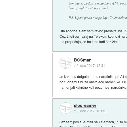
Sem danes podpisal pogodbo z A1 in bom 
bom za njih "nov" uporabnik.
P.S. Upam pa da ti uspe kaj z Telemachom 
Ista zgodba. Sam sem ravno prešaltal na T2
Čez 2 leti pa nazaj na Telekom kot novi n
me prepričajo, če bo tako tudi čez 2leti.
BCSman
::
9. dec 2017, 12:31
Je kakemu dolgoletnemu naročniku pri A1 oz
ponudbami tudi za obstoječe naročnike. Pri
namenjali kakršno koli pozornost naročnik
slodreamer
::
9. dec 2017, 13:09
Jaz sem poslal e-mail na Telemach, in so mi