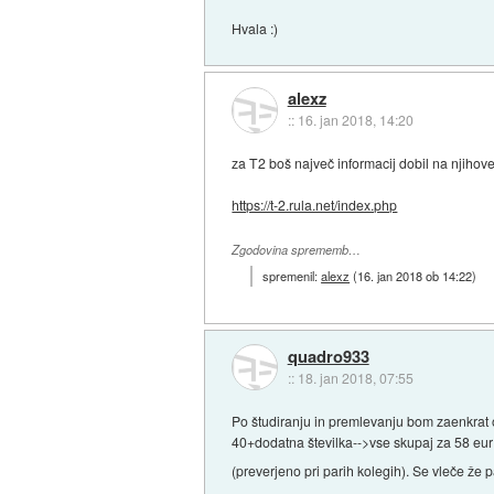
Hvala :)
alexz
::
16. jan 2018, 14:20
za T2 boš največ informacij dobil na njiho
https://t-2.rula.net/index.php
Zgodovina sprememb…
spremenil:
alexz
(
16. jan 2018 ob 14:22
)
quadro933
::
18. jan 2018, 07:55
Po študiranju in premlevanju bom zaenkra
40+dodatna številka-->vse skupaj za 58 eur
(preverjeno pri parih kolegih). Se vleče že