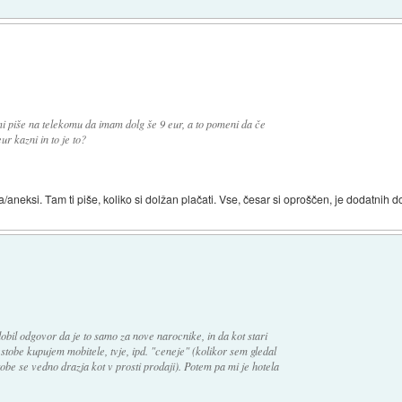
i piše na telekomu da imam dolg še 9 eur, a to pomeni da če
 kazni in to je to?
/aneksi. Tam ti piše, koliko si dolžan plačati. Vse, česar si oproščen, je dodatnih d
bil odgovor da je to samo za nove narocnike, in da kot stari
tobe kupujem mobitele, tvje, ipd. "ceneje" (kolikor sem gledal
obe se vedno drazja kot v prosti prodaji). Potem pa mi je hotela