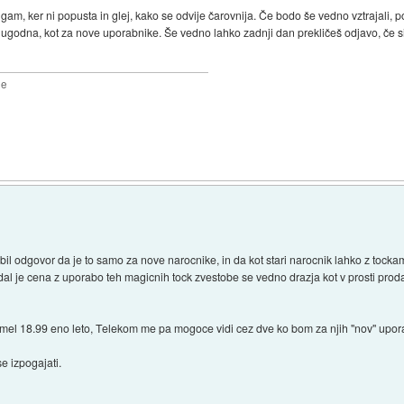
gam, ker ni popusta in glej, kako se odvije čarovnija. Če bodo še vedno vztrajali, po
o ugodna, kot za nove uporabnike. Še vedno lahko zadnji dan prekličeš odjavo, če si
2e
il odgovor da je to samo za nove narocnike, in da kot stari narocnik lahko z tock
ledal je cena z uporabo teh magicnih tock zvestobe se vedno drazja kot v prosti proda
el 18.99 eno leto, Telekom me pa mogoce vidi cez dve ko bom za njih "nov" upor
e izpogajati.