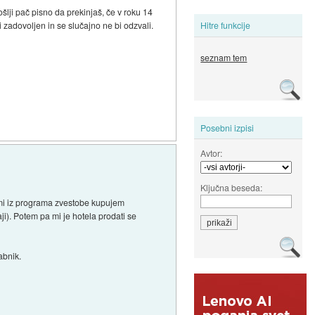
šlji pač pisno da prekinjaš, če v roku 14
 zadovoljen in se slučajno ne bi odzvali.
Hitre funkcije
seznam tem
Posebni izpisi
Avtor:
Ključna beseda:
ami iz programa zvestobe kupujem
ji). Potem pa mi je hotela prodati se
abnik.