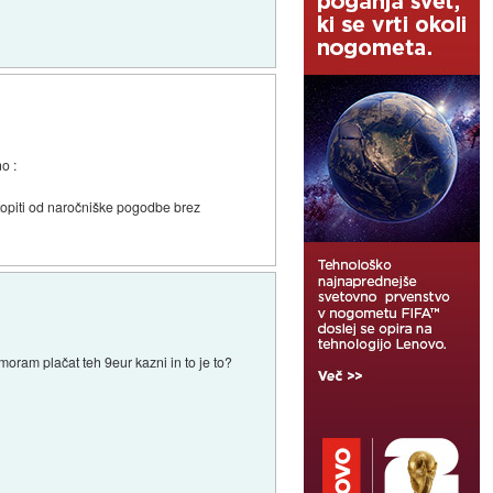
o :
topiti od naročniške pogodbe brez
ram plačat teh 9eur kazni in to je to?