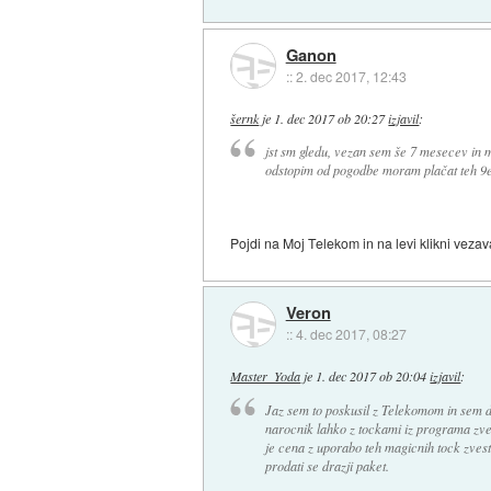
Ganon
::
2. dec 2017, 12:43
šernk
je
1. dec 2017 ob 20:27
izjavil
:
jst sm gledu, vezan sem še 7 mesecev in m
odstopim od pogodbe moram plačat teh 9eur
Pojdi na Moj Telekom in na levi klikni vezava
Veron
::
4. dec 2017, 08:27
Master_Yoda
je
1. dec 2017 ob 20:04
izjavil
:
Jaz sem to poskusil z Telekomom in sem do
narocnik lahko z tockami iz programa zves
je cena z uporabo teh magicnih tock zvest
prodati se drazji paket.