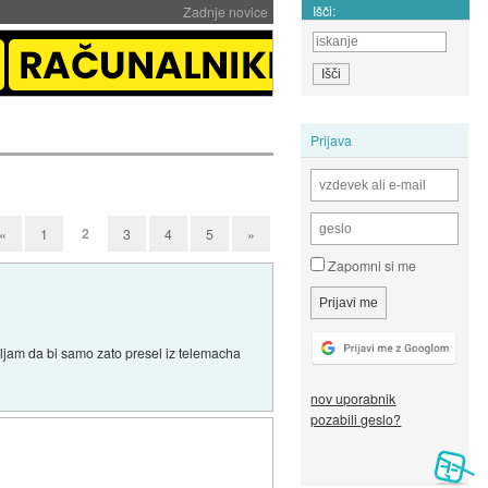
Išči:
Zadnje novice
Prijava
2
«
1
3
4
5
»
Zapomni si me
isljam da bi samo zato presel iz telemacha
nov uporabnik
pozabili geslo?