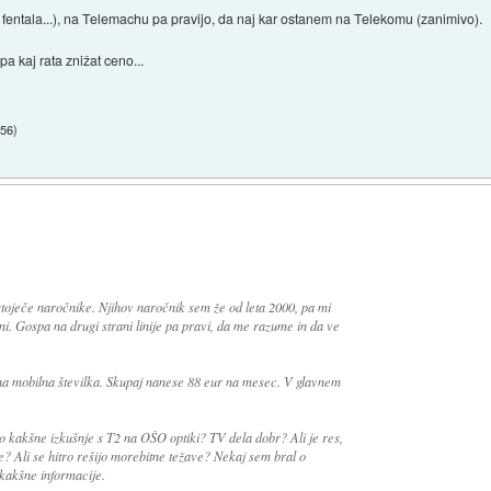
fentala...), na Telemachu pa pravijo, da naj kar ostanem na Telekomu (zanimivo).
 kaj rata znižat ceno...
:56
)
oječe naročnike. Njihov naročnik sem že od leta 2000, pa mi
i. Gospa na drugi strani linije pa pravi, da me razume in da ve
 mobilna številka. Skupaj nanese 88 eur na mesec. V glavnem
o kakšne izkušnje s T2 na OŠO optiki? TV dela dobr? Ali je res,
 Ali se hitro rešijo morebitne težave? Nekaj sem bral o
kakšne informacije.