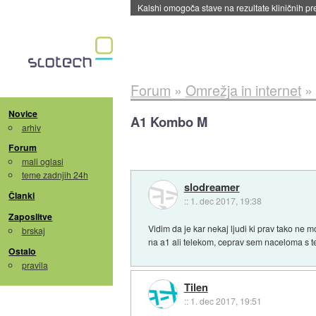
Kalshi omogoča stave na rezultate kliničnih pr
Forum
»
Omrežja in internet
»
Novice
A1 Kombo M
arhiv
Forum
mali oglasi
teme zadnjih 24h
slodreamer
Članki
::
1. dec 2017, 19:38
Zaposlitve
Vidim da je kar nekaj ljudi ki prav tako ne 
brskaj
na a1 ali telekom, ceprav sem naceloma s te
Ostalo
pravila
Tilen
::
1. dec 2017, 19:51