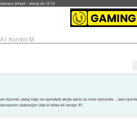
eizkusov zdravil
::
včeraj ob 12:10
A1 Kombo M
more razumet, zakaj majo vsi operaterji akcije samo za nove narocnike ... sam razm
lemachom zadovoljen (itak bi lahko bil ceneje :P)