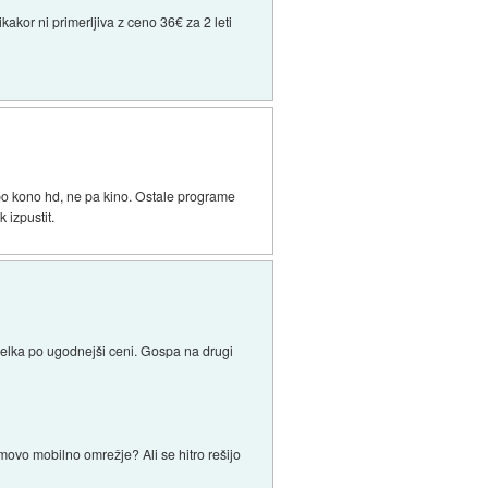
akor ni primerljiva z ceno 36€ za 2 leti
 bo kono hd, ne pa kino. Ostale programe
 izpustit.
elka po ugodnejši ceni. Gospa na drugi
movo mobilno omrežje? Ali se hitro rešijo