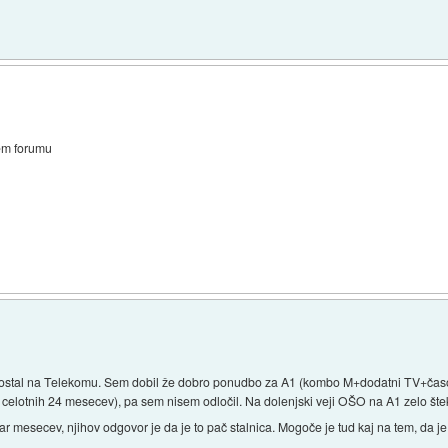
vem forumu
t ostal na Telekomu. Sem dobil že dobro ponudbo za A1 (kombo M+dodatni TV+čas
 celotnih 24 mesecev), pa sem nisem odločil. Na dolenjski veji OŠO na A1 zelo št
 par mesecev, njihov odgovor je da je to pač stalnica. Mogoče je tud kaj na tem, d