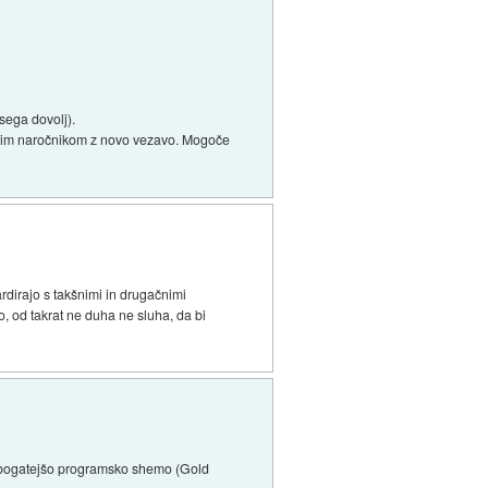
sega dovolj).
ječim naročnikom z novo vezavo. Mogoče
rdirajo s takšnimi in drugačnimi
, od takrat ne duha ne sluha, da bi
ter bogatejšo programsko shemo (Gold