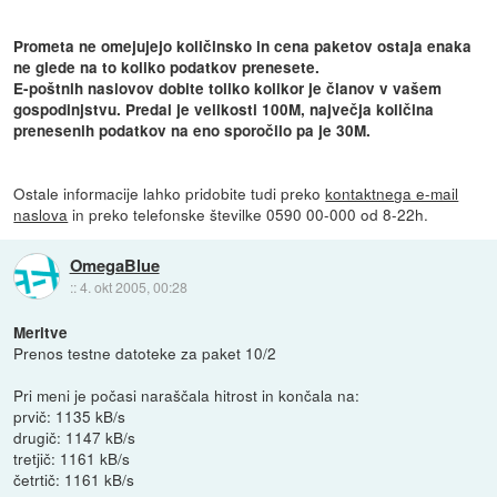
Prometa ne omejujejo količinsko in cena paketov ostaja enaka
ne glede na to koliko podatkov prenesete.
E-poštnih naslovov dobite toliko kolikor je članov v vašem
gospodinjstvu. Predal je velikosti 100M, največja količina
prenesenih podatkov na eno sporočilo pa je 30M.
Ostale informacije lahko pridobite tudi preko
kontaktnega e-mail
naslova
in preko telefonske številke 0590 00-000 od 8-22h.
OmegaBlue
::
4. okt 2005, 00:28
Meritve
Prenos testne datoteke za paket 10/2
Pri meni je počasi naraščala hitrost in končala na:
prvič: 1135 kB/s
drugič: 1147 kB/s
tretjič: 1161 kB/s
četrtič: 1161 kB/s