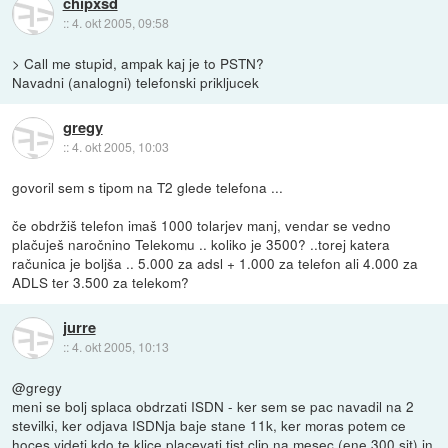
chipxsd
::
4. okt 2005, 09:58
> Call me stupid, ampak kaj je to PSTN?
Navadni (analogni) telefonski prikljucek
gregy
::
4. okt 2005, 10:03
govoril sem s tipom na T2 glede telefona ...
če obdržiš telefon imaš 1000 tolarjev manj, vendar se vedno
plačuješ naročnino Telekomu .. koliko je 3500? ..torej katera
računica je boljša .. 5.000 za adsl + 1.000 za telefon ali 4.000 za
ADLS ter 3.500 za telekom?
jurre
::
4. okt 2005, 10:13
@gregy
meni se bolj splaca obdrzati ISDN - ker sem se pac navadil na 2
stevilki, ker odjava ISDNja baje stane 11k, ker moras potem ce
hoces videti kdo te klice placevati tist clip na mesec (ene 300 sit) in