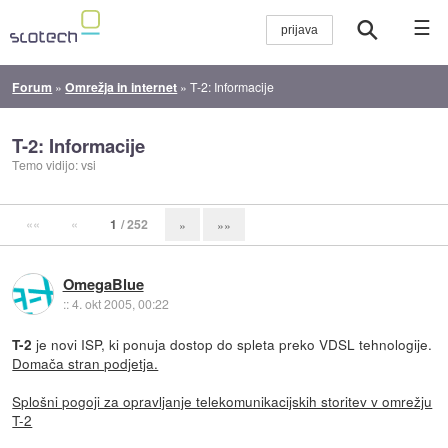
☰
Forum
»
Omrežja in internet
»
T-2: Informacije
T-2: Informacije
Temo vidijo: vsi
««
«
1
/ 252
»
»»
OmegaBlue
::
4. okt 2005, 00:22
je novi ISP, ki ponuja dostop do spleta preko VDSL tehnologije.
T-2
Domača stran podjetja.
Splošni pogoji za opravljanje telekomunikacijskih storitev v omrežju
T-2