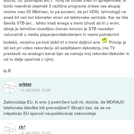
sound, ttx, podnapisi etc.). Torej če hočeš imeti tri sprejemnike, ki
bodo naenkrat zajemali 3 različne programe znese vse skupaj
recimo max 20 Mbit/sec, to pa pomeni, da pri VDSL tehnologiji ne
smeš bit več kot kilometer stran od telefonske centrale. Kar se tiče
števila STB-jev... lahko imaš enega s tremi izhodi ali tri z enim,
oboje je tehnično izvedljivo (konec koncov je STB navaden
računalnik z media playerjem/dekoderjem in vsemi potrebnimi
kodeki), verjetno pa boš dobil tri s tremi daljinci ane
Princip je
isti kot pri video rekorderju ali satelitskem dekoderju (na TV
prestaviš na analogni kanal kjer se nahaja tvoj rekorder/dekoder in
od tu dalje operiraš z njim).
lp,B
orbter
::
4. okt 2005, 10:28
Zakonodaja EU, ki smo ji podvrženi tudi mi, določa, da MORAJO
telefonske številke biti prenosljive!!! Skrajni čas, da se na
inšpekcijo EU sporoči neupoštevanje zakonodaje.
rh^
::
4. okt 2005, 10:33