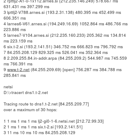
2 rpttlj2-A1-0-1x112.arnes.si (212.235.146.249) 578.667 ms
631.431 ms 397.299 ms
3 lpttlj2-V788.arnes.si (193.2.31.138) 480.395 ms 452.499 ms
606.351 ms
4 larnes6-V61.arnes.si (194.249.16.69) 1052.864 ms 486.766 ms
223.886 ms
5 larnes7-V104.arnes.si (212.235.160.233) 205.362 ms 134.814
ms 223.159 ms
6 six.t-2.si (193.2.141.51) 346.752 ms 666.823 ms 796.792 ms
7 84.255.208.129 829.325 ms 526.041 ms 352.364 ms
8 2.209.255.84.in-addr.arpa (84.255.209.2) 544.987 ms 745.559
ms 766.391 ms
9
www.t-2.net
(84.255.209.69) [open] 756.287 ms 384.788 ms
285.841 ms
netsi
D:\>tracert dns1.t-2.net
Tracing route to dns1.t-2.net [84.255.209.77]
over a maximum of 30 hops:
1 1 ms 1 ms 1 ms lj2-gi0-1-6.netsi.net [212.72.99.33]
2 1 ms 1 ms 1 ms six.t-2.si [193.2.141.51]
3 11 ms 10 ms 10 ms 84.255.208.129