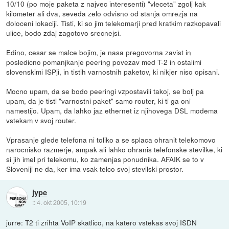
10/10 (po moje paketa z najvec interesenti) "vleceta" zgolj kak
kilometer ali dva, seveda zelo odvisno od stanja omrezja na
doloceni lokaciji. Tisti, ki so jim telekomarji pred kratkim razkopavali
ulice, bodo zdaj zagotovo srecnejsi.
Edino, cesar se malce bojim, je nasa pregovorna zavist in
posledicno pomanjkanje peering povezav med T-2 in ostalimi
slovenskimi ISPji, in tistih varnostnih paketov, ki nikjer niso opisani.
Mocno upam, da se bodo peeringi vzpostavili takoj, se bolj pa
upam, da je tisti "varnostni paket" samo router, ki ti ga oni
namestijo. Upam, da lahko jaz ethernet iz njihovega DSL modema
vstekam v svoj router.
Vprasanje glede telefona ni toliko a se splaca ohranit telekomovo
narocnisko razmerje, ampak ali lahko ohranis telefonske stevilke, ki
si jih imel pri telekomu, ko zamenjas ponudnika. AFAIK se to v
Sloveniji ne da, ker ima vsak telco svoj stevilski prostor.
jype
::
4. okt 2005, 10:19
jurre: T2 ti zrihta VoIP skatlico, na katero vstekas svoj ISDN