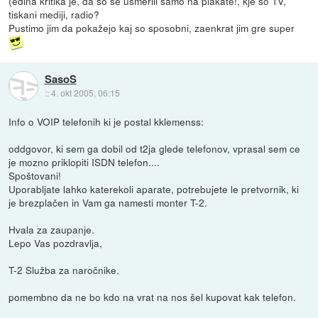
(edina kritika je, da so se usmerili samo na plakate!, kje so TV,
tiskani mediji, radio?
Pustimo jim da pokažejo kaj so sposobni, zaenkrat jim gre super
SasoS
::
4. okt 2005, 06:15
Info o VOIP telefonih ki je postal kklemenss:
oddgovor, ki sem ga dobil od t2ja glede telefonov, vprasal sem ce
je mozno priklopiti ISDN telefon....
Spoštovani!
Uporabljate lahko katerekoli aparate, potrebujete le pretvornik, ki
je brezplačen in Vam ga namesti monter T-2.
Hvala za zaupanje.
Lepo Vas pozdravlja,
T-2 Služba za naročnike.
pomembno da ne bo kdo na vrat na nos šel kupovat kak telefon.