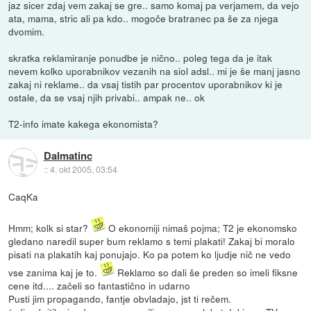
jaz sicer zdaj vem zakaj se gre.. samo komaj pa verjamem, da vejo
ata, mama, stric ali pa kdo.. mogoče bratranec pa še za njega
dvomim.
skratka reklamiranje ponudbe je nično.. poleg tega da je itak
nevem kolko uporabnikov vezanih na siol adsl.. mi je še manj jasno
zakaj ni reklame.. da vsaj tistih par procentov uporabnikov ki je
ostale, da se vsaj njih privabi.. ampak ne.. ok
T2-info imate kakega ekonomista?
Dalmatinc
::
4. okt 2005, 03:54
CaqKa
Hmm; kolk si star?
O ekonomiji nimaš pojma; T2 je ekonomsko
gledano naredil super bum reklamo s temi plakati! Zakaj bi moralo
pisati na plakatih kaj ponujajo. Ko pa potem ko ljudje nič ne vedo
vse zanima kaj je to.
Reklamo so dali še preden so imeli fiksne
cene itd.... začeli so fantastično in udarno
Pusti jim propagando, fantje obvladajo, jst ti rečem.