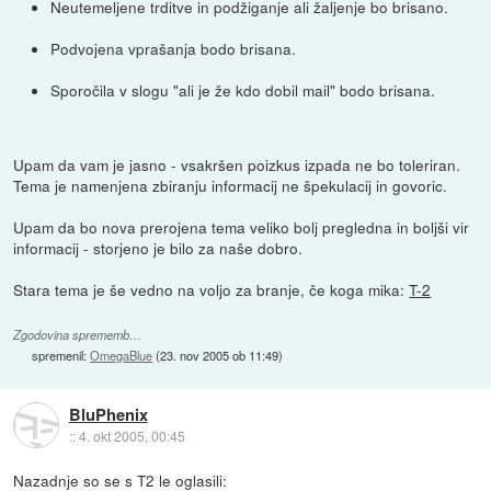
Neutemeljene trditve in podžiganje ali žaljenje bo brisano.
Podvojena vprašanja bodo brisana.
Sporočila v slogu "ali je že kdo dobil mail" bodo brisana.
Upam da vam je jasno - vsakršen poizkus izpada ne bo toleriran.
Tema je namenjena zbiranju informacij ne špekulacij in govoric.
Upam da bo nova prerojena tema veliko bolj pregledna in boljši vir
informacij - storjeno je bilo za naše dobro.
Stara tema je še vedno na voljo za branje, če koga mika:
T-2
Zgodovina sprememb…
spremenil:
OmegaBlue
(
23. nov 2005 ob 11:49
)
BluPhenix
::
4. okt 2005, 00:45
Nazadnje so se s T2 le oglasili: