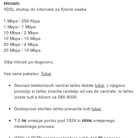
Hitrosti:
VDSL dostop do interneta za fizicne osebe
1 Mbps / 256 Kbps
1 Mbps / 1 Mbps
10 Mbps / 2 Mbps
10 Mbps / 10 Mbps
20 Mbps / 4 Mbps
20 Mbps / 10 Mbps
Višje hitrosti po dogovoru.
Vse cene paketov:
Tukaj
Seznam telekomovih central lahko dobite
tukaj
, z njegovo
pomočjo si lahko zmerite razdaljo od vas do centrale, to lahko
izvete tudi s klicom na 080-8000.
Dostopnost storitev lahko preverite tudi
tukaj.
T-2
omejuje portov pod 1024 in
omejenega
ne
nima
mesečnega prenosa.
ISDN ali PSTN (analogni telefon) priključek
pogoj za
NI