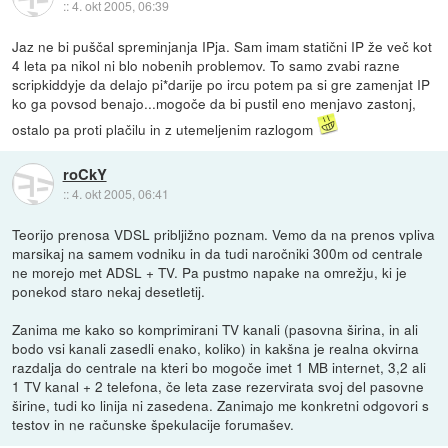
::
4. okt 2005, 06:39
Jaz ne bi puščal spreminjanja IPja. Sam imam statični IP že več kot
4 leta pa nikol ni blo nobenih problemov. To samo zvabi razne
scripkiddyje da delajo pi*darije po ircu potem pa si gre zamenjat IP
ko ga povsod benajo...mogoče da bi pustil eno menjavo zastonj,
ostalo pa proti plačilu in z utemeljenim razlogom
roCkY
::
4. okt 2005, 06:41
Teorijo prenosa VDSL pribljižno poznam. Vemo da na prenos vpliva
marsikaj na samem vodniku in da tudi naročniki 300m od centrale
ne morejo met ADSL + TV. Pa pustmo napake na omrežju, ki je
ponekod staro nekaj desetletij.
Zanima me kako so komprimirani TV kanali (pasovna širina, in ali
bodo vsi kanali zasedli enako, koliko) in kakšna je realna okvirna
razdalja do centrale na kteri bo mogoče imet 1 MB internet, 3,2 ali
1 TV kanal + 2 telefona, če leta zase rezervirata svoj del pasovne
širine, tudi ko linija ni zasedena. Zanimajo me konkretni odgovori s
testov in ne računske špekulacije forumašev.