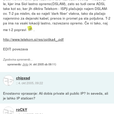
le, kjer ima Siol lastno opremo(DSLAM), zato so tudi cene ADSL
take kot so, ker jih diktira Telekom - ISPji plačujejo najem DSLAM-
ov. T-2 pa mislim, da so najeli 'dark fiber' vlakna, tako da plačajo
najemnino za dejanski kabel, prenos in promet pa sta poljubna. T-2
pa ima na vsaki lokaciji lastno, razvezano opremo. Če ni tako, naj
me t-2 popravi
.
http://www.telekom.si/res/optika4_.pdf
EDIT: povezava
Zgodovina sprememb…
spremenilo:
Jinto
(
4. okt 2005 ob 09:11
)
chipxsd
::
4. okt 2005, 09:22
Enostavno vprasanje: Ali dobis private ali public IP? In seveda, ali
je lahko IP staticen?
roCkY