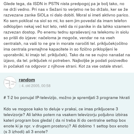
Glede tega, da ISDN in PSTN nista predpogoj pa je bolj tako, no
ne drži vedno. Pri nas v Sežani to verjetno ne bo držalo, ker se že
razvezane zanke SiOLa ni dalo dobiti. Moral si imeti aktivno parico.
Ko sem poklical na siol so mi, ko sem jim povedal da imam telefon
odklopljen nekaj več kot leto, rekli da ni panike in da lahko vzamem
razvezan dostop. Po enemu tednu spraševanj na telekomu in siolu
so prišli do izjave: načeloma je mogoče, vendar ne na vseh
centralah, na vaši to ne gre in morate naročiti tel. priključek(očitno
ima centrala premajhne kapacitete in so fizično priklopljeni le
uporabniki, ki imajo tel. priključek). Tako da ne se nujno nanašat na
izjavo, da tel. priključek ni potreben. Najboljše je podati poizvedbo
in počakati na odgovor z njihove strani. Kot za vse ostale stvari.
random
::
4. okt 2005, 00:58
# T-2 bo ponujal IP-televizijo, možno je spremljati 3 programe hkrati
Kdo ve mogoce kako to deluje v praksi, ce imas prikljucene 3
televizorje? Ali lahko potem na vsakem televizorju poljubno izbiras
kateri program bos gledal ( da ni treba iti do centralne settop box
enote ki je npr. v drugem prostoru)? Ali dobimo 1 settop box enoto
(s 3 izhodi) ali 3 enote?