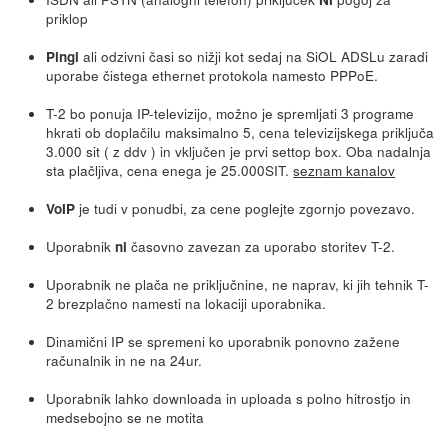
priklop
ali odzivni časi so nižji kot sedaj na SiOL ADSLu zaradi
Pingi
uporabe čistega ethernet protokola namesto PPPoE.
T-2 bo ponuja IP-televizijo, možno je spremljati 3 programe
hkrati ob doplačilu maksimalno 5, cena televizijskega priključa
3.000 sit ( z ddv ) in vključen je prvi settop box. Oba nadalnja
sta plačljiva, cena enega je 25.000SIT.
seznam kanalov
je tudi v ponudbi, za cene poglejte zgornjo povezavo.
VoIP
Uporabnik
časovno zavezan za uporabo storitev T-2.
ni
Uporabnik ne plača ne priključnine, ne naprav, ki jih tehnik T-
2 brezplačno namesti na lokaciji uporabnika.
Dinamični IP se spremeni ko uporabnik ponovno zažene
računalnik in ne na 24ur.
Uporabnik lahko downloada in uploada s polno hitrostjo in
medsebojno se ne motita