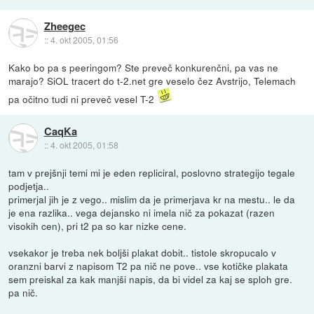
Zheegec
::
4. okt 2005, 01:56
Kako bo pa s peeringom? Ste preveč konkurenčni, pa vas ne
marajo? SiOL tracert do t-2.net gre veselo čez Avstrijo, Telemach
pa očitno tudi ni preveč vesel T-2
CaqKa
::
4. okt 2005, 01:58
tam v prejšnji temi mi je eden repliciral, poslovno strategijo tegale
podjetja..
primerjal jih je z vego.. mislim da je primerjava kr na mestu.. le da
je ena razlika.. vega dejansko ni imela nič za pokazat (razen
visokih cen), pri t2 pa so kar nizke cene.
vsekakor je treba nek boljši plakat dobit.. tistole skropucalo v
oranzni barvi z napisom T2 pa nič ne pove.. vse kotičke plakata
sem preiskal za kak manjši napis, da bi videl za kaj se sploh gre.
pa nič.