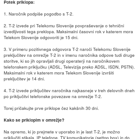
Potek priklopa:
1. Naročnik podpiše pogodbo s T-2.
2. T-2 izvede pri Telekomu Slovenije povpraševanje o tehnični
izvedljivosti tega preklopa. Maksimalni časovni rok v katerem mora
Telekom Slovenije odgovoriti je 15 dni.
3. V primeru pozitivnega odgovora T-2 naroči Telekomu Slovenije
preključitev na omrežje T-2 in v imenu naročnika odpove tudi druge
storitve, ki so jih opravljali drugi operaterji na naročnikovem
telefonskem priključku (ADSL, Televizija preko ADSL, ISDN, PSTN).
Maksimalni rok v katerem mora Telekom Slovenije izvršiti
preključitev je 14 dni.
4. T-2 izvede priključitev naročnika najkasneje v treh delovnih dneh
po priključitvi telefonske povezave na omrežje T-2.
Torej pričakujte prve priklope čez kakšnih 30 dni.
Kako se priklopim v omrežje?
Na opremo, ki jo prejmete v uporabo in je last T-2, je možno
priključiti stikala, IP telefone, TV komunikatorje (settop box) in do