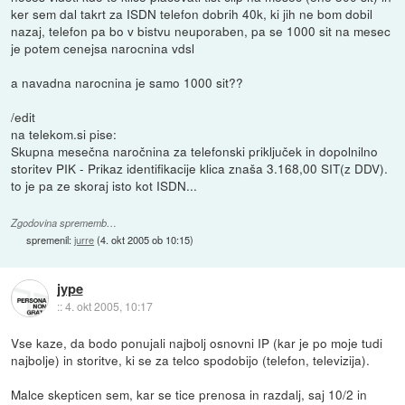
ker sem dal takrt za ISDN telefon dobrih 40k, ki jih ne bom dobil
nazaj, telefon pa bo v bistvu neuporaben, pa se 1000 sit na mesec
je potem cenejsa narocnina vdsl
a navadna narocnina je samo 1000 sit??
/edit
na telekom.si pise:
Skupna mesečna naročnina za telefonski priključek in dopolnilno
storitev PIK - Prikaz identifikacije klica znaša 3.168,00 SIT(z DDV).
to je pa ze skoraj isto kot ISDN...
Zgodovina sprememb…
spremenil:
jurre
(
4. okt 2005 ob 10:15
)
jype
::
4. okt 2005, 10:17
Vse kaze, da bodo ponujali najbolj osnovni IP (kar je po moje tudi
najbolje) in storitve, ki se za telco spodobijo (telefon, televizija).
Malce skepticen sem, kar se tice prenosa in razdalj, saj 10/2 in