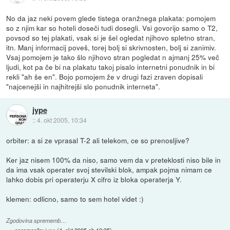
No da jaz neki povem glede tistega oranžnega plakata: pomojem
so z njim kar so hoteli doseči tudi dosegli. Vsi govorijo samo o T2,
povsod so tej plakati, vsak si je šel ogledat njihovo spletno stran,
itn. Manj informacij poveš, torej bolj si skrivnosten, bolj si zanimiv.
Vsaj pomojem je tako šlo njihovo stran pogledat n ajmanj 25% več
ljudi, kot pa če bi na plakatu takoj pisalo internetni ponudnik in bi
rekli "ah še en". Bojo pomojem že v drugi fazi zraven dopisali
"najcenejši in najhitrejši slo ponudnik interneta".
jype
::
4. okt 2005, 10:34
orbiter: a si ze vprasal T-2 ali telekom, ce so prenosljive?
Ker jaz nisem 100% da niso, samo vem da v preteklosti niso bile in
da ima vsak operater svoj stevilski blok, ampak pojma nimam ce
lahko dobis pri operaterju X cifro iz bloka operaterja Y.
klemen: odlicno, samo to sem hotel videt :)
Zgodovina sprememb…
spremenilo:
jype
(
4. okt 2005 ob 10:35
)