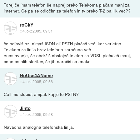
Torej če imam telefon še naprej preko Telekoma plačam manj za
internet. Če pa se odločim za telefon in tv preko T-2 pa 1k več??
roCkY
::
4. okt 2005, 09:31
če odjaviš oz. nimaš ISDN ali PSTN plačaš več, ker verjetno
Telekom za linijo brez telefona zaračuna več
enostavneje, če obdržiš obstoječ telefon za VDSL plačuješ manj,
cene ostalih storitev, če jih naročiš so enake
NoUse4AName
::
4. okt 2005, 09:56
Call me stupid, ampak kaj je to PSTN?
Jinto
::
4. okt 2005, 09:58
Navadna analogna telefonska linija.