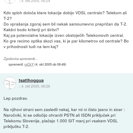
::
4. okt 2005, 09:24
Kdo sploh določa ktere lokacije dobijo VDSL centralo? Telekom ali
T-2?
Do vprašanja zgoraj sem bil nekak samoumevno prepričan da T-2.
Kakšni bodo kriteriji pri širitvi?
Kaj pa potencialne lokacije izven obstoječih Telekomovih central.
Ko gre recimo optika skozi vas, ki je par kilometrov od centrale? Bo
v prihodnosti tudi na tem kaj?
Zgodovina sprememb…
spremenil:
roCkY
(
4. okt 2005 ob 09:49
)
tsatthoggua
::
4. okt 2005, 09:26
Lep pozdrav.
Na njihovi strani sem zasledil nekaj, kar mi ni čisto jasno in sicer :
Naročniki, ki se odločijo ohraniti PSTN ali ISDN priključek pri
Telekomu Slovenije, plačajo 1.000 SIT manj pri vsakem VDSL
priključku T-2.