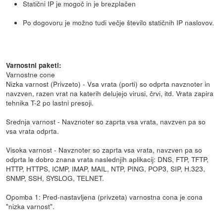
Statični IP je mogoč in je brezplačen
Po dogovoru je možno tudi večje število statičnih IP naslovov.
Varnostni paketi:
Varnostne cone
Nizka varnost (Privzeto) - Vsa vrata (porti) so odprta navznoter in
navzven, razen vrat na katerih delujejo virusi, črvi, itd. Vrata zapira
tehnika T-2 po lastni presoji.
Srednja varnost - Navznoter so zaprta vsa vrata, navzven pa so
vsa vrata odprta.
Visoka varnost - Navznoter so zaprta vsa vrata, navzven pa so
odprta le dobro znana vrata naslednjih aplikacij: DNS, FTP, TFTP,
HTTP, HTTPS, ICMP, IMAP, MAIL, NTP, PING, POP3, SIP, H.323,
SNMP, SSH, SYSLOG, TELNET.
Opomba 1: Pred-nastavljena (privzeta) varnostna cona je cona
"nizka varnost".