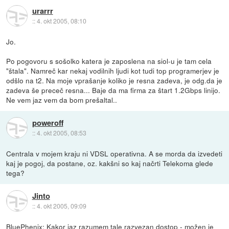
urarrr
::
4. okt 2005, 08:10
Jo.
Po pogovoru s sošolko katera je zaposlena na siol-u je tam cela
"štala". Namreč kar nekaj vodilnih ljudi kot tudi top programerjev je
odšlo na t2. Na moje vprašanje koliko je resna zadeva, je odg.da je
zadeva še preceč resna... Baje da ma firma za štart 1.2Gbps linijo.
Ne vem jaz vem da bom prešaltal..
poweroff
::
4. okt 2005, 08:53
Centrala v mojem kraju ni VDSL operativna. A se morda da izvedeti
kaj je pogoj, da postane, oz. kakšni so kaj načrti Telekoma glede
tega?
Jinto
::
4. okt 2005, 09:09
BluePhenix: Kakor jaz razumem tale razvezan dostop - možen je