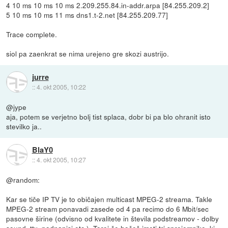
4 10 ms 10 ms 10 ms 2.209.255.84.in-addr.arpa [84.255.209.2]
5 10 ms 10 ms 11 ms dns1.t-2.net [84.255.209.77]
Trace complete.
siol pa zaenkrat se nima urejeno gre skozi austrijo.
jurre
::
4. okt 2005, 10:22
@jype
aja, potem se verjetno bolj tist splaca, dobr bi pa blo ohranit isto
stevilko ja..
BlaY0
::
4. okt 2005, 10:27
@random:
Kar se tiče IP TV je to običajen multicast MPEG-2 streama. Takle
MPEG-2 stream ponavadi zasede od 4 pa recimo do 6 Mbit/sec
pasovne širine (odvisno od kvalitete in števila podstreamov - dolby