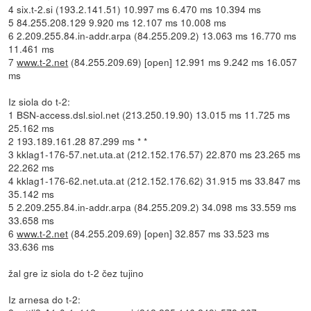
4 six.t-2.si (193.2.141.51) 10.997 ms 6.470 ms 10.394 ms
5 84.255.208.129 9.920 ms 12.107 ms 10.008 ms
6 2.209.255.84.in-addr.arpa (84.255.209.2) 13.063 ms 16.770 ms
11.461 ms
7
www.t-2.net
(84.255.209.69) [open] 12.991 ms 9.242 ms 16.057
ms
Iz siola do t-2:
1 BSN-access.dsl.siol.net (213.250.19.90) 13.015 ms 11.725 ms
25.162 ms
2 193.189.161.28 87.299 ms * *
3 kklag1-176-57.net.uta.at (212.152.176.57) 22.870 ms 23.265 ms
22.262 ms
4 kklag1-176-62.net.uta.at (212.152.176.62) 31.915 ms 33.847 ms
35.142 ms
5 2.209.255.84.in-addr.arpa (84.255.209.2) 34.098 ms 33.559 ms
33.658 ms
6
www.t-2.net
(84.255.209.69) [open] 32.857 ms 33.523 ms
33.636 ms
žal gre iz siola do t-2 čez tujino
Iz arnesa do t-2: