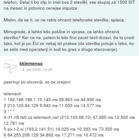
telefon. Delal ti bo clip in imel bos 2 stevilki, vse skupaj za 1500 SIT
na mesec in polovico cenejse impulze.
Mislim, da se ti, ce ne rabis ohranit telefonske stevilke, splaca.
Mimogrede, a lahko kdo poklice in vprasa, ce lahko ohranis
stevilko? Ker ce ne, potem bi bilo fino zacet tezit drzavi, da to uredi
tako, kot je po EU ze nekaj let praksa (da stevilka potuje s tabo, ko
se selis med operaterji in tudi ko gres v drugo stanovanje).
kklemenss
::
4. okt 2005, 10:20
peeringi po sloveniji, so ze urejeni:
telemach
1 192.168.196.1 10.145 ms 58.863 ms 44.930 ms
2 213.143.64.129 9.942 ms 11.055 ms 14.577 ms
3 * * *
4 rt1.rt5.fa0.cs.telemach.net (213.143.66.10) 47.260 ms 12.502 ms
12.781 ms
5 six.t-2.si (193.2.141.51) 19.025 ms 10.393 ms 73.350 ms
6 84.255.208.129 34.892 ms 17.271 ms 10.472 ms