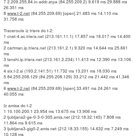
7 2.209.255.84.in-addr.arpa (84.255.209.2) 9.619 ms 29.888 ms
26.351 ms
8
www.t-2.net
(84.255.209.69) [open] 21.483 ms 14.110 ms
31.758 ms
Traceroute iz triere do t-2:
1 cnet-4.ac.triera.net (213.161.11.1) 17.857 ms 18.017 ms 14.400
ms
2 cartman.ip.triera.net (213.161.2.1) 9.320 ms 14.644 ms 25.661
ms
3 tenshi.ip.triera.net (213.161.2.234) 11.413 ms 12.390 ms 13.106
ms
4 six.t-2.si (193.2.141.51) 11.732 ms 13.201 ms 18.030 ms
5 84.255.208.129 (84.255.208.129) 33.212 ms 21.442 ms 41.346
ms
6
www.t-2.net
(84.255.209.69) [open] 33.491 ms 24.261 ms
40.055 ms
Iz amisa do t-2
1 10.100.200.1 23.954 ms 13.675 ms 13.906 ms
2 ljubljana2-ge-0-3-0-305.amis.net (212.18.32.145) 7.808 ms
11.864 ms 9.615 ms
3 ljubljana3-gig0-2.amis.net (212.18.33.155) 14.632 ms 7.249 ms
10.128 ms