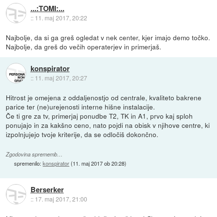
...:TOMI:...
::
11. maj 2017, 20:22
Najbolje, da si ga greš ogledat v nek center, kjer imajo demo točko.
Najbolje, da greš do večih operaterjev in primerjaš.
konspirator
::
11. maj 2017, 20:27
Hitrost je omejena z oddaljenostjo od centrale, kvaliteto bakrene
parice ter (ne)urejenosti interne hišne instalacije.
Če ti gre za tv, primerjaj ponudbe T2, TK in A1, prvo kaj sploh
ponujajo in za kakšno ceno, nato pojdi na obisk v njihove centre, ki
izpolnjujejo tvoje kriterije, da se odločiš dokončno.
Zgodovina sprememb…
spremenilo:
konspirator
(
11. maj 2017 ob 20:28
)
Berserker
::
17. maj 2017, 21:00