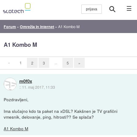
☰
Forum
»
Omrežja in internet
»
A1 Kombo M
A1 Kombo M
«
1
...
2
3
5
»
m0f0x
::
11. maj 2017, 11:33
Pozdravljeni,
Ima slučajno kdo ta paket na xDSL? Kakšnen je TV grafični
vmesnik, delovanje, ping, hitrosti?? Se splača?
A1 Kombo M