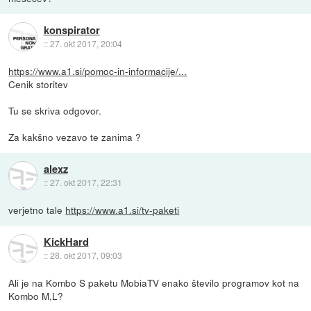
konspirator
::
27. okt 2017, 20:04
https://www.a1.si/pomoc-in-informacije/...
Cenik storitev
Tu se skriva odgovor.
Za kakšno vezavo te zanima ?
alexz
::
27. okt 2017, 22:31
verjetno tale
https://www.a1.si/tv-paketi
KickHard
::
28. okt 2017, 09:03
Ali je na Kombo S paketu MobiaTV enako število programov kot na
Kombo M,L?