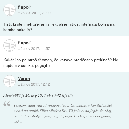
finpol1
::
28. okt 2017, 21:09
Tisti, ki ste imeli prej amis flex, ali je hitrost internata boljša na
kombo paketih?
finpol1
::
2. nov 2017, 11:57
Kakšni so pa stroški/kazen, če vezavo predčasno prekineš? Ne
najdem v ceniku, pogojih?
Veron
::
2. nov 2017, 12:12
Alessio983
je
26. avg 2017 ob 19:42
izjavil
:
Telekom zame zihr ni zmagovalec ... Ga imamo v familiji paket
modri na optiki. Slika nikakva žav. T2 je imel najlepšo do zdaj,
ima tudi najboljši vmesnik za tv, samo kaj ko pa hočejo zmeraj
več ...