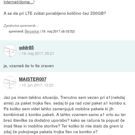
internet/doma...
!
A se da pri LTE zvišat porabljeno količino čez 200GB?
Zgodovina sprememb…
spremenil:
Berserker
(
19. maj 2017 ob 03:52
)
gddr85
::
19. maj 2017, 05:21
ja, vzameš še tv lte zraven
MAISTER007
::
10. jun 2017, 12:22
Jaz pa imam takšno situacijo, Trenutno sem vezan pri a1(nekdaj
amis) za paket trojka flex. sedaj bi pa rad vzel paket a1 kombo s.
Pa koliko sem videl lahko zamenjujuš mobilne pakete ki jih
kombiniraš z kombo paketi. A lahko vzamem samo a1 orto eu ter
brez številke za dodatno uporabo? kako se računa ta popust če
imaš fikse in mobilne storitve? Ter koliko bi mie stalo da grem iz
zdaj že pokojnega paketa trojka flex na kombo s?