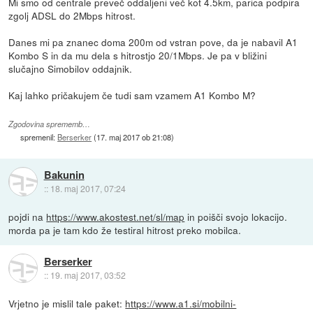
Mi smo od centrale preveč oddaljeni več kot 4.5km, parica podpira
zgolj ADSL do 2Mbps hitrost.
Danes mi pa znanec doma 200m od vstran pove, da je nabavil A1
Kombo S in da mu dela s hitrostjo 20/1Mbps. Je pa v bližini
slučajno Simobilov oddajnik.
Kaj lahko pričakujem če tudi sam vzamem A1 Kombo M?
Zgodovina sprememb…
spremenil:
Berserker
(
17. maj 2017 ob 21:08
)
Bakunin
::
18. maj 2017, 07:24
pojdi na
https://www.akostest.net/sl/map
in poišči svojo lokacijo.
morda pa je tam kdo že testiral hitrost preko mobilca.
Berserker
::
19. maj 2017, 03:52
Vrjetno je mislil tale paket:
https://www.a1.si/mobilni-