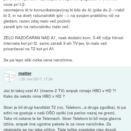
nove pri t-2.
neomejeno št tv komunikatorjev(naj bi bilo do 4) (piše do 2-->rabil
bi 3, in na dveh računalnikih iptv --> na svojem praktično nič ne
gledam, razen zdaj malo več pozimi)
zaradi iptv na računalniku malo več.
ZELO RAZOČARAN NAD A1, vsak dodatni kom. 3-4€ nižja hitrost
interneta kot pri t2. samo zaradi 3-eh TV-jev, bi malo več
privarčeval na T2 kot pri A1.
Se pa lepo sliši nizka cena naročnine.
matter
::
20. nov 2017, 17:34
Jaz bi takoj vzel A1 (imamo 2 TV) ampak nimajo HBO v HD ?!
Kako da nekdo nima HBO v HD ?
Sicer je bil drugi kandidat T2 (no, Telekom...a druga zgodba), ki pa
edini ne gostuje v naši OŠO optiki (na parico nazaj ne grem).
Tako mi ostane le še Telemach. Sicer Telekom bi bil moja glavna
izbira, ampak ima ugodne pakete le za nove naročnike. Za
obstoječe se mu jebe očitno. Tiste točke zvestobe niso dovolj.