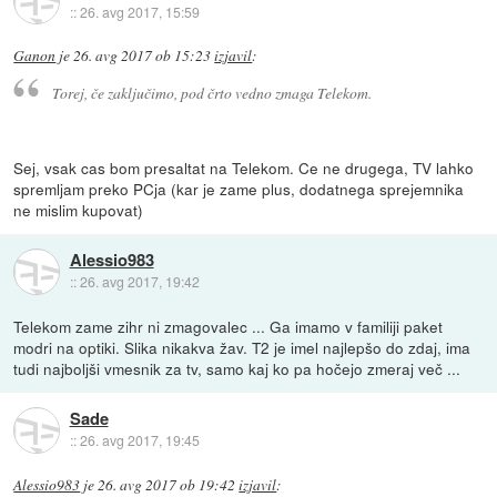
::
26. avg 2017, 15:59
Ganon
je
26. avg 2017 ob 15:23
izjavil
:
Torej, če zaključimo, pod črto vedno zmaga Telekom.
Sej, vsak cas bom presaltat na Telekom. Ce ne drugega, TV lahko
spremljam preko PCja (kar je zame plus, dodatnega sprejemnika
ne mislim kupovat)
Alessio983
::
26. avg 2017, 19:42
Telekom zame zihr ni zmagovalec ... Ga imamo v familiji paket
modri na optiki. Slika nikakva žav. T2 je imel najlepšo do zdaj, ima
tudi najboljši vmesnik za tv, samo kaj ko pa hočejo zmeraj več ...
Sade
::
26. avg 2017, 19:45
Alessio983
je
26. avg 2017 ob 19:42
izjavil
: