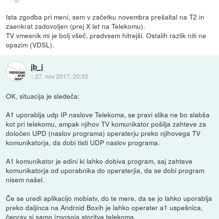
Ista zgodba pri meni, sem v začetku novembra prešaltal na T2 in
zaenkrat zadovoljen (prej X let na Telekomu).
TV vmesnik mi je bolj všeč, predvsem hitrejši. Ostalih razlik niti ne
opazim (VDSL).
jb_j
::
27. nov 2017, 20:33
OK, situacija je sledeča:
A1 uporablja udp IP naslove Telekoma, se pravi slika ne bo slabša
kot pri telekomu, ampak njihov TV komunikator pošilja zahteve za
določen UPD (naslov programa) operaterju preko njihovega TV
komunikatorja, da dobi tisti UDP naslov programa.
A1 komunikator je edini ki lahko dobiva program, saj zahteve
komunikatorja od uporabnika do operaterjia, da se dobi program
nisem našel.
Če se uredi aplikacijo mobiatv, do te mere, da se jo lahko uporablja
preko daljinca na Android Boxih je lahko operater a1 uspešnica,
čeprav si samo izposoja storitve telekoma.