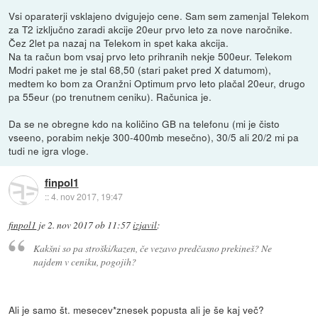
Vsi oparaterji vsklajeno dvigujejo cene. Sam sem zamenjal Telekom
za T2 izključno zaradi akcije 20eur prvo leto za nove naročnike.
Čez 2let pa nazaj na Telekom in spet kaka akcija.
Na ta račun bom vsaj prvo leto prihranih nekje 500eur. Telekom
Modri paket me je stal 68,50 (stari paket pred X datumom),
medtem ko bom za Oranžni Optimum prvo leto plačal 20eur, drugo
pa 55eur (po trenutnem ceniku). Računica je.
Da se ne obregne kdo na količino GB na telefonu (mi je čisto
vseeno, porabim nekje 300-400mb mesečno), 30/5 ali 20/2 mi pa
tudi ne igra vloge.
finpol1
::
4. nov 2017, 19:47
finpol1
je
2. nov 2017 ob 11:57
izjavil
:
Kakšni so pa stroški/kazen, če vezavo predčasno prekineš? Ne
najdem v ceniku, pogojih?
Ali je samo št. mesecev*znesek popusta ali je še kaj več?