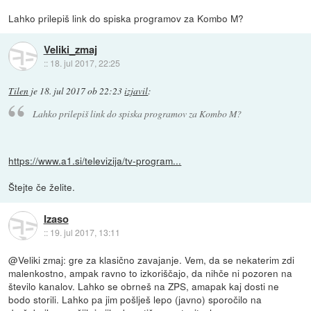
Lahko prilepiš link do spiska programov za Kombo M?
Veliki_zmaj
::
18. jul 2017, 22:25
Tilen
je
18. jul 2017 ob 22:23
izjavil
:
Lahko prilepiš link do spiska programov za Kombo M?
https://www.a1.si/televizija/tv-program...
Štejte če želite.
Izaso
::
19. jul 2017, 13:11
@Veliki zmaj: gre za klasično zavajanje. Vem, da se nekaterim zdi
malenkostno, ampak ravno to izkoriščajo, da nihče ni pozoren na
število kanalov. Lahko se obrneš na ZPS, amapak kaj dosti ne
bodo storili. Lahko pa jim pošlješ lepo (javno) sporočilo na