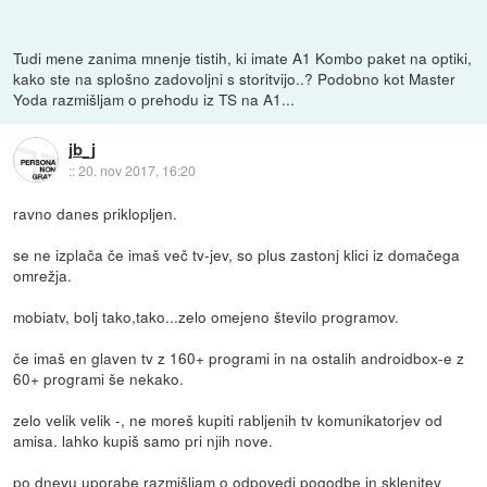
Tudi mene zanima mnenje tistih, ki imate A1 Kombo paket na optiki,
kako ste na splošno zadovoljni s storitvijo..? Podobno kot Master
Yoda razmišljam o prehodu iz TS na A1...
jb_j
::
20. nov 2017, 16:20
ravno danes priklopljen.
se ne izplača če imaš več tv-jev, so plus zastonj klici iz domačega
omrežja.
mobiatv, bolj tako,tako...zelo omejeno število programov.
če imaš en glaven tv z 160+ programi in na ostalih androidbox-e z
60+ programi še nekako.
zelo velik velik -, ne moreš kupiti rabljenih tv komunikatorjev od
amisa. lahko kupiš samo pri njih nove.
po dnevu uporabe razmišljam o odpovedi pogodbe in sklenitev