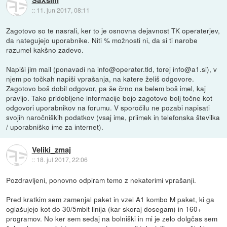
SaXsIm
::
11. jun 2017, 08:11
Zagotovo so te nasrali, ker to je osnovna dejavnost TK operaterjev,
da nategujejo uporabnike. Niti % možnosti ni, da si ti narobe
razumel kakšno zadevo.
Napiši jim mail (ponavadi na info@operater.tld, torej info@a1.si), v
njem po točkah napiši vprašanja, na katere želiš odgovore.
Zagotovo boš dobil odgovor, pa še črno na belem boš imel, kaj
pravijo. Tako pridobljene informacije bojo zagotovo bolj točne kot
odgovori uporabnikov na forumu. V sporočilu ne pozabi napisati
svojih naročniških podatkov (vsaj ime, priimek in telefonska številka
/ uporabniško ime za internet).
Veliki_zmaj
::
18. jul 2017, 22:06
Pozdravljeni, ponovno odpiram temo z nekaterimi vprašanji.
Pred kratkim sem zamenjal paket in vzel A1 kombo M paket, ki ga
oglašujejo kot do 30/5mbit linija (kar skoraj dosegam) in 160+
programov. No ker sem sedaj na bolniški in mi je zelo dolgčas sem