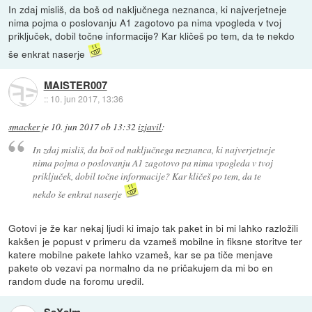
In zdaj misliš, da boš od naključnega neznanca, ki najverjetneje
nima pojma o poslovanju A1 zagotovo pa nima vpogleda v tvoj
priključek, dobil točne informacije? Kar kličeš po tem, da te nekdo
še enkrat naserje
MAISTER007
::
10. jun 2017, 13:36
smacker
je
10. jun 2017 ob 13:32
izjavil
:
In zdaj misliš, da boš od naključnega neznanca, ki najverjetneje
nima pojma o poslovanju A1 zagotovo pa nima vpogleda v tvoj
priključek, dobil točne informacije? Kar kličeš po tem, da te
nekdo še enkrat naserje
Gotovi je že kar nekaj ljudi ki imajo tak paket in bi mi lahko razložili
kakšen je popust v primeru da vzameš mobilne in fiksne storitve ter
katere mobilne pakete lahko vzameš, kar se pa tiče menjave
pakete ob vezavi pa normalno da ne pričakujem da mi bo en
random dude na foromu uredil.