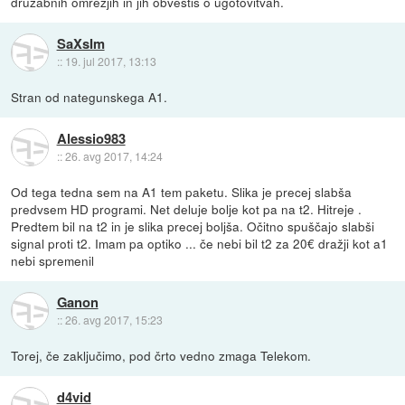
družabnih omrežjih in jih obvestiš o ugotovitvah.
SaXsIm
::
19. jul 2017, 13:13
Stran od nategunskega A1.
Alessio983
::
26. avg 2017, 14:24
Od tega tedna sem na A1 tem paketu. Slika je precej slabša
predvsem HD programi. Net deluje bolje kot pa na t2. Hitreje .
Predtem bil na t2 in je slika precej boljša. Očitno spuščajo slabši
signal proti t2. Imam pa optiko ... če nebi bil t2 za 20€ dražji kot a1
nebi spremenil
Ganon
::
26. avg 2017, 15:23
Torej, če zaključimo, pod črto vedno zmaga Telekom.
d4vid