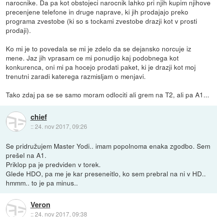
narocnike. Da pa kot obstojeci narocnik lahko pri njih kupim njihove
precenjene telefone in druge naprave, ki jih prodajajo preko
programa zvestobe (ki so s tockami zvestobe drazji kot v prosti
prodaji).
Ko mi je to povedala se mi je zdelo da se dejansko norcuje iz
mene. Jaz jih vprasam ce mi ponudijo kaj podobnega kot
konkurenca, oni mi pa hocejo prodati paket, ki je drazji kot moj
trenutni zaradi katerega razmisljam o menjavi.
Tako zdaj pa se se samo moram odlociti ali grem na T2, ali pa A1...
chief
::
24. nov 2017, 09:26
Se pridružujem Master Yodi.. imam popolnoma enaka zgodbo. Sem
prešel na A1.
Priklop pa je predviden v torek.
Glede HDO, pa me je kar preseneitlo, ko sem prebral na ni v HD..
hmmm.. to je pa minus..
Veron
::
24. nov 2017, 09:38