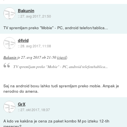
Bakunin
::
27. avg 2017, 21:50
TV spremljam preko "Mobie" - PC, android telefon/tablica...
d4vid
::
28. avg 2017, 11:08
Bakunin
je
27. avg 2017 ob 21:50
izjavil
:
TV spremljam preko "Mobie" - PC, android telefon/tablica...
Saj na android boxu lahko tudi spremljam preko mobie. Ampak je
nerodno do amena.
GrX
::
27. okt 2017, 18:37
A kdo ve kakšna je cena za paket kombo M po izteku 12-tih
mesecev?