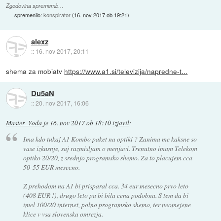
Zgodovina sprememb…
spremenilo:
konspirator
(
16. nov 2017 ob 19:21
)
alexz
::
16. nov 2017, 20:11
shema za mobiatv
https://www.a1.si/televizija/napredne-t...
Du5aN
::
20. nov 2017, 16:06
Master_Yoda
je
16. nov 2017 ob 18:10
izjavil
:
Ima kdo tukaj A1 Kombo paket na optiki ? Zanima me kaksne so
vase izkusnje, saj razmisljam o menjavi. Trenutno imam Telekom
optiko 20/20, z srednjo programsko shemo. Za to placujem cca
50-55 EUR mesecno.
Z prehodom na A1 bi prisparal cca. 34 eur mesecno prvo leto
(408 EUR !), drugo leto pa bi bila cena podobna. S tem da bi
imel 100/20 internet, polno programsko shemo, ter neomejene
klice v vsa slovenska omrezja.