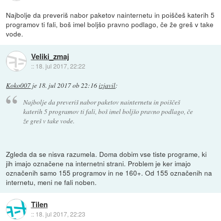
Najbolje da preveriš nabor paketov nainternetu in poiščeš katerih 5
programov ti fali, boš imel boljšo pravno podlago, če že greš v take
vode.
Veliki_zmaj
::
18. jul 2017, 22:22
Koko007
je
18. jul 2017 ob 22:16
izjavil
:
Najbolje da preveriš nabor paketov nainternetu in poiščeš
katerih 5 programov ti fali, boš imel boljšo pravno podlago, če
že greš v take vode.
Zgleda da se nisva razumela. Doma dobim vse tiste programe, ki
jih imajo označene na internetni strani. Problem je ker imajo
označenih samo 155 programov in ne 160+. Od 155 označenih na
internetu, meni ne fali noben.
Tilen
::
18. jul 2017, 22:23