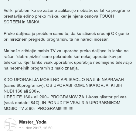
Velik, problem ko se zažene aplikacijo mobiatv, se lahko programe
prestavlja edino preko miške, ker je njena osnova TOUCH
SCREEN in MIŠKA.
Preko daljinca je problem samo to, da ko stisneš srednji OK gumb
pri mrežnem pregledu programov, ta ne naredi ničesar.
Ma bože zrihtajte mobio TV za uporabo preko daljinca in lahko na
račun "dobre,nizke" cene pokradete kar nekaj uporabnikov pri
telekomu. Kjer lahko vsak uporabnik uporablja neomejeno televizijo
na neomejnih programih z malo znanja.
KDO UPORABLJA MOBILNO APLIKACIJO NA 5-ih NAPRAVAH
(samo 60programov), OB UPORABI KOMUNIKATORJA, KI JIH
NUDI 160 ali 200+.
UREDITE 160+ ali 200+ PROGRAMOV ZA 1-komunikator pri vas
(vsak dodatni 84€), IN PONUDITE VSAJ 3-5 UPORABNIKOM
MOBIO TV Z 60+ PROGRAMI!!!!!!!!!!!
Master_Yoda
::
1. dec 2017, 18:50