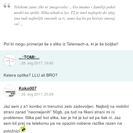
Telekom zame zihr ni zmagovalec ... Ga imamo v familiji paket
modri na optiki. Slika nikakva žav. T2 je imel najlepšo do zdaj,
ima tudi najboljši vmesnik za tv, samo kaj ko pa hočejo zmeraj
več ...
Pol bi mogu primerjat še s sliko iz Telemach-a, ki je še boljša!!
...:TOMI:...
::
26. avg 2017, 19:45
Katera optika? LLU ali BRO?
Koko007
::
26. avg 2017, 20:29
Jaz sem z a1 kombo m trenutno zelo zadovoljen. Najbolj na mobilni
strani zarad "neomejenih" 50gb, pa tud na fiksni strani mi ni
problemov. Slika pač kot slika, kar je hd je kul sd pa itak ni. Jaz
sem bil prej na telekomu pa ne opazim nobene razlike razen na
položnici