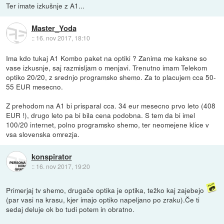
Ter imate izkušnje z A1...
Master_Yoda
::
16. nov 2017, 18:10
Ima kdo tukaj A1 Kombo paket na optiki ? Zanima me kaksne so
vase izkusnje, saj razmisljam o menjavi. Trenutno imam Telekom
optiko 20/20, z srednjo programsko shemo. Za to placujem cca 50-
55 EUR mesecno.
Z prehodom na A1 bi prisparal cca. 34 eur mesecno prvo leto (408
EUR !), drugo leto pa bi bila cena podobna. S tem da bi imel
100/20 internet, polno programsko shemo, ter neomejene klice v
vsa slovenska omrezja.
konspirator
::
16. nov 2017, 19:20
Primerjaj tv shemo, drugače optika je optika, težko kaj zajebejo
(par vasi na krasu, kjer imajo optiko napeljano po zraku).Če ti
sedaj deluje ok bo tudi potem in obratno.