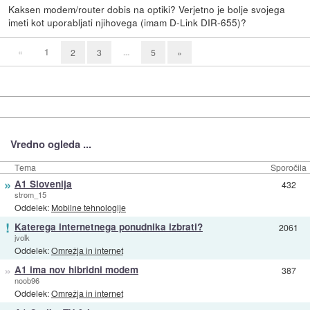
Kaksen modem/router dobis na optiki? Verjetno je bolje svojega
imeti kot uporabljati njihovega (imam D-Link DIR-655)?
«
1
...
2
3
5
»
Vredno ogleda ...
Tema
Sporočila
»
A1 Slovenija
432
strom_15
Oddelek:
Mobilne tehnologije
!
Katerega internetnega ponudnika izbrati?
2061
jvolk
Oddelek:
Omrežja in internet
»
A1 ima nov hibridni modem
387
noob96
Oddelek:
Omrežja in internet