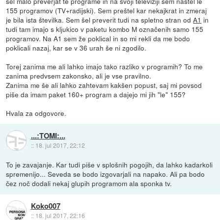
šel malo preverjat te programe in na svoji televiziji sem naštel le
155 programov (TV+radijski). Sem preštel kar nekajkrat in zmeraj
je bila ista številka. Sem šel preverit tudi na spletno stran od
A1
in
tudi tam imajo s kljukico v paketu kombo M označenih samo 155
programov. Na A1 sem že poklical in so mi rekli da me bodo
poklicali nazaj, kar se v 36 urah še ni zgodilo.
Torej zanima me ali lahko imajo tako razliko v programih? To me
zanima predvsem zakonsko, ali je vse pravilno.
Zanima me še ali lahko zahtevam kakšen popust, saj mi povsod
piše da imam paket 160+ program a dajejo mi jih "le" 155?
Hvala za odgovore.
...:TOMI:...
::
18. jul 2017, 22:12
To je zavajanje. Kar tudi piše v splošnih pogojih, da lahko kadarkoli
spremenijo... Seveda se bodo izgovarjali na napako. Ali pa bodo
čez noč dodali nekaj glupih programom ala sponka tv.
Koko007
::
18. jul 2017, 22:16