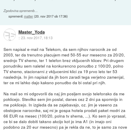
Zgodovina sprememb…
spremenil:
matter
(
20. nov 2017 ob 17:36
)
Master_Yoda
::
23. nov 2017, 18:13
Sem napisal e-mail na Telekom, da sem njihov narocnik ze od
2003, ter da trenutno placujem med 50-55 eur mesecno za 20/20,
srednjo TV shemo, ter 1 telefon brez vkljucenih klicev. Pri drugem
ponudniku sem naletel na konkurencno ponudbo z 100/20, polno
TV shemo, stacionarni z vkljucenimi klici za 19 prvo leto ter 53
naslednja. In jim napisal da jih bom zaradi tega verjetno zamenjal,
ter ce mi lahko dajo kaksno ponudbo da bi ostal pri njih.
Na mail so mi odgovorili da naj jim posljem svojo telefonsko da me
poklicejo. Stevilko sem jim poslal, danes cez 2 dni pa spomnijo in
me poklicejo. In izgleda da se zajebavajo, oz. jim je vseeno za
obstojece narocnike, saj mi je gospa hotela prodati paket modri za
66 EUR na mesec (100/20, polna tv shema, ...). Ko sem jo vprasal,
ce bi se dalo dobiti taksno akcijo kot jo ima A1 (in imajo oni
podobno za 20 eur mesecno) pa je rekla da ne, to je samo za nove