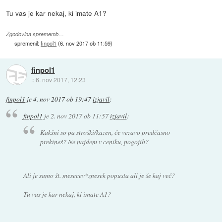
Tu vas je kar nekaj, ki imate A1?
Zgodovina sprememb…
spremenil:
finpol1
(
6. nov 2017 ob 11:59
)
finpol1
::
6. nov 2017, 12:23
finpol1
je
4. nov 2017 ob 19:47
izjavil
:
finpol1
je
2. nov 2017 ob 11:57
izjavil
:
Kakšni so pa stroški/kazen, če vezavo predčasno
prekineš? Ne najdem v ceniku, pogojih?
Ali je samo št. mesecev*znesek popusta ali je še kaj več?
Tu vas je kar nekaj, ki imate A1?