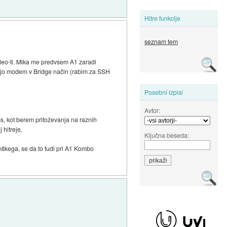
Hitre funkcije
seznam tem
Neo-ti. Mika me predvsem A1 zaradi
dajo modem v Bridge način (rabim za SSH
Posebni izpisi
Avtor:
s, kot berem pritoževanja na raznih
 hitreje.
Ključna beseda:
škega, se da to tudi pri A1 Kombo