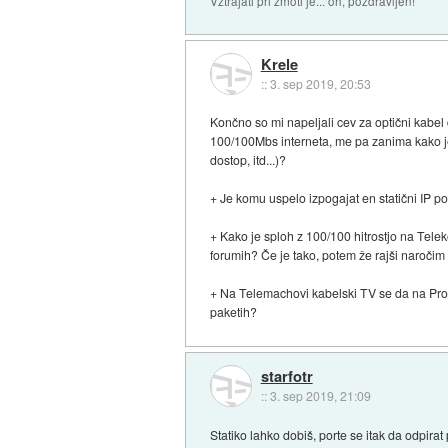
Vztrajati pri zmoti je... oh, pozdravljen!
Krele
::
3. sep 2019, 20:53
Končno so mi napeljali cev za optični kab
100/100Mbs interneta, me pa zanima kako je
dostop, itd...)?
+ Je komu uspelo izpogajat en statični IP po
+ Kako je sploh z 100/100 hitrostjo na Tele
forumih? Če je tako, potem že rajši naročim T
+ Na Telemachovi kabelski TV se da na Pro
paketih?
starfotr
::
3. sep 2019, 21:09
Statiko lahko dobiš, porte se itak da odpir