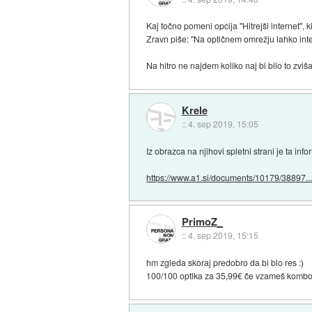
Kaj točno pomeni opcija "Hitrejši internet", k
Zravn piše: "Na optičnem omrežju lahko inte
Na hitro ne najdem koliko naj bi bilo to zviša
Krele
::
4. sep 2019, 15:05
Iz obrazca na njihovi spletni strani je ta in
https://www.a1.si/documents/10179/38897..
PrimoZ_
::
4. sep 2019, 15:15
hm zgleda skoraj predobro da bi blo res :)
100/100 optika za 35,99€ če vzameš kombo S