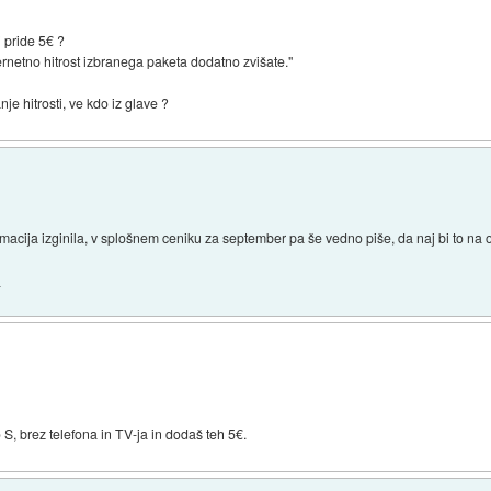
i pride 5€ ?
rnetno hitrost izbranega paketa dodatno zvišate."
nje hitrosti, ve kdo iz glave ?
formacija izginila, v splošnem ceniku za september pa še vedno piše, da naj bi to na 
.
, brez telefona in TV-ja in dodaš teh 5€.