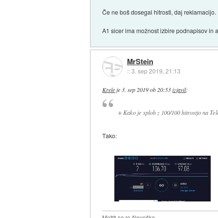
Če ne boš dosegal hitrosti, daj reklamacijo.
A1 sicer ima možnost izbire podnapisov in a
MrStein
::
3. sep 2019, 21:13
Krele
je
3. sep 2019 ob 20:53
izjavil
:
+ Kako je sploh z 100/100 hitrostjo na Tel
Tako:
Motiti se je človeško.