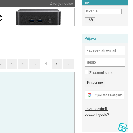
Išči:
Zadnje novice
Prijava
4
«
1
2
3
5
»
Zapomni si me
nov uporabnik
pozabili geslo?