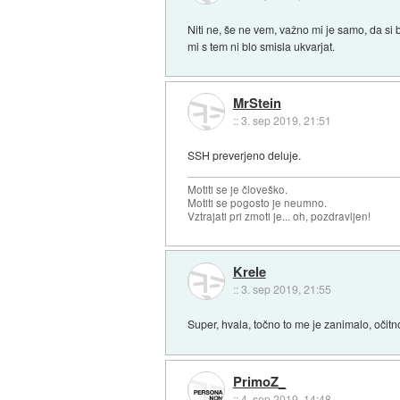
Niti ne, še ne vem, važno mi je samo, da s
mi s tem ni blo smisla ukvarjat.
MrStein
::
3. sep 2019, 21:51
SSH preverjeno deluje.
Motiti se je človeško.
Motiti se pogosto je neumno.
Vztrajati pri zmoti je... oh, pozdravljen!
Krele
::
3. sep 2019, 21:55
Super, hvala, točno to me je zanimalo, očitno 
PrimoZ_
::
4. sep 2019, 14:48