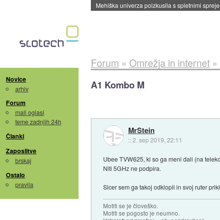
Evropska vesoljska agencija razvija svojo rak
Forum
»
Omrežja in internet
»
Novice
A1 Kombo M
arhiv
Forum
mali oglasi
teme zadnjih 24h
MrStein
Članki
::
2. sep 2019, 22:11
Zaposlitve
Ubee TVW625, ki so ga meni dali (na teleko
brskaj
Niti 5GHz ne podpira.
Ostalo
pravila
Sicer sem ga takoj odklopil in svoj ruter pri
Motiti se je človeško.
Motiti se pogosto je neumno.