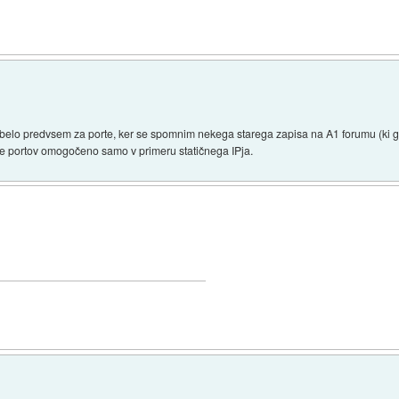
krbelo predvsem za porte, ker se spomnim nekega starega zapisa na A1 forumu (ki 
ranje portov omogočeno samo v primeru statičnega IPja.