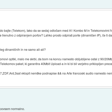
el do bajte (Telekom), tako da se sedaj odločam med A1 Kombo M in Telekomovimi 
 trenutno z odpiranjem portov? Lahko prosto odpiraš porte (dinamičen IP), če ti 
leg dinamičnih in ne samo ali-ali?
komovi optiki, malo me skrbi, da bom na koncu namesto obljubljene ostal z 90/20Mb
elekomov paket, ki garantira 40Mbit Upload-a in ki bi bil verjetno priklopljen precej
7,ZDF,Ard,3sat vklopit nemške podnapise && na Arte francoski audio namesto nem
at povsem normalno.