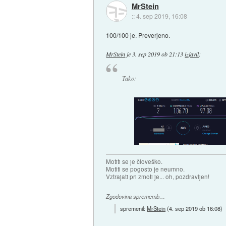
MrStein
::
4. sep 2019, 16:08
100/100 je. Preverjeno.
MrStein
je
3. sep 2019 ob 21:13
izjavil
:
Tako:
Motiti se je človeško.
Motiti se pogosto je neumno.
Vztrajati pri zmoti je... oh, pozdravljen!
Zgodovina sprememb…
spremenil:
MrStein
(
4. sep 2019 ob 16:08
)