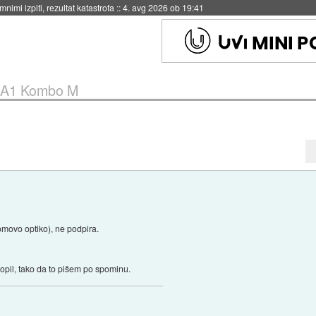
eto za večkratno uporabo
::
4. avg 2026 ob 19:41
A1 Kombo M
movo optiko), ne podpira.
klopil, tako da to pišem po spominu.