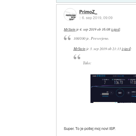
PrimoZ_
::
6. sep 2019, 09:09
MrStein
je
4. sep 2019 ob 16:08
izjavil
:
100/100 je. Preverjeno.
MrStein
je
3. sep 2019 ob 21:13
izjavil
:
Tako:
Super. To je potlej moj novi ISP.