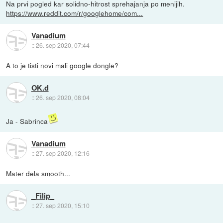
Na prvi pogled kar solidno-hitrost sprehajanja po menijih.
https://www.reddit.com/r/googlehome/com...
Vanadium
::
26. sep 2020, 07:44
A to je tisti novi mali google dongle?
OK.d
::
26. sep 2020, 08:04
Ja - Sabrinca
Vanadium
::
27. sep 2020, 12:16
Mater dela smooth...
_Filip_
::
27. sep 2020, 15:10