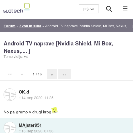
☰
Forum
»
Zvok in slika
»
Android TV naprave [Nvidia Shield, Mi Box, Nexus,.... ]
Android TV naprave [Nvidia Shield, Mi Box,
Nexus,.... ]
Temo vidijo: vsi
««
«
1
/ 16
»
»»
OK.d
::
14. sep 2020, 11:25
No pa gremo v drugi krog
MAjster951
::
15. sep 2020, 07:36