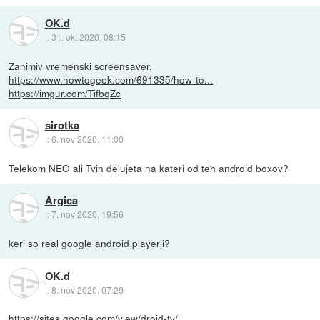
OK.d
::
31. okt 2020, 08:15
Zanimiv vremenski screensaver.
https://www.howtogeek.com/691335/how-to...
https://imgur.com/TifbqZc
sirotka
::
6. nov 2020, 11:00
Telekom NEO ali Tvin delujeta na kateri od teh android boxov?
Argica
::
7. nov 2020, 19:56
keri so real google android playerji?
OK.d
::
8. nov 2020, 07:29
https://sites.google.com/view/droid-tv/