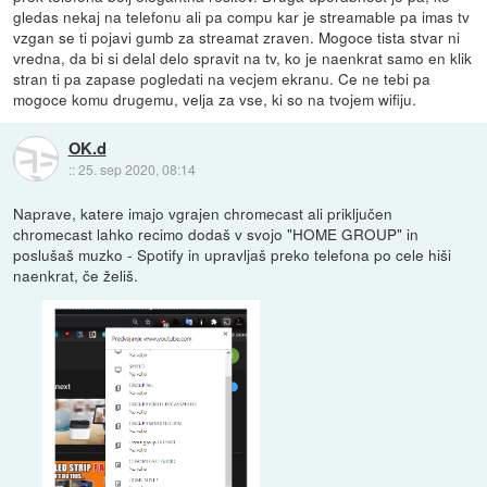
gledas nekaj na telefonu ali pa compu kar je streamable pa imas tv
vzgan se ti pojavi gumb za streamat zraven. Mogoce tista stvar ni
vredna, da bi si delal delo spravit na tv, ko je naenkrat samo en klik
stran ti pa zapase pogledati na vecjem ekranu. Ce ne tebi pa
mogoce komu drugemu, velja za vse, ki so na tvojem wifiju.
OK.d
::
25. sep 2020, 08:14
Naprave, katere imajo vgrajen chromecast ali priključen
chromecast lahko recimo dodaš v svojo "HOME GROUP" in
poslušaš muzko - Spotify in upravljaš preko telefona po cele hiši
naenkrat, če želiš.