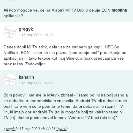
Ali kdo mogoče ve, če na Xiaomi MI TV Box 3 deluje EON
mobilna
aplikacija?
gregyk
::
15. sep 2020, 11:28
Danes dobil Mi TV stick, dela vse za kar sem ga kupil: HBOGo,
Netflix in EON - sicer se mu pozna "podhranjenost" premikanje po
aplikacijah ni tako tekoče kot moj Shield, ampak predvaja pa vse
brez težav. Zadovoljen.
kanarin
::
15. sep 2020, 13:08
Bom ponovil, ker me je MArvik zbrisal - "samo pol ni najbolj jasno a
se debatira o uporabniškem vmesniku Android TV ali o dediciranih
boxih...ne vem če je poanta te teme, da bi debatirali o raznih TV-
jih, ki imajo gor Android TV (to je mogoče bolj za kakšno temo o
TV-jih). Jaz bi preimenoval temo v "Android TV boxi (bla bla)"
gregyk
je
15. sep 2020 ob 11:28
izjavil
: