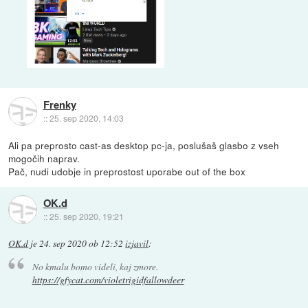
Frenky
::
25. sep 2020, 14:03
Ali pa preprosto cast-as desktop pc-ja, poslušaš glasbo z vseh
mogočih naprav.
Pač, nudi udobje in preprostost uporabe out of the box
OK.d
::
25. sep 2020, 19:21
OK.d
je
24. sep 2020 ob 12:52
izjavil
:
No kmalu bomo videli, kaj zmore.
https://gfycat.com/violetrigidfallowdeer