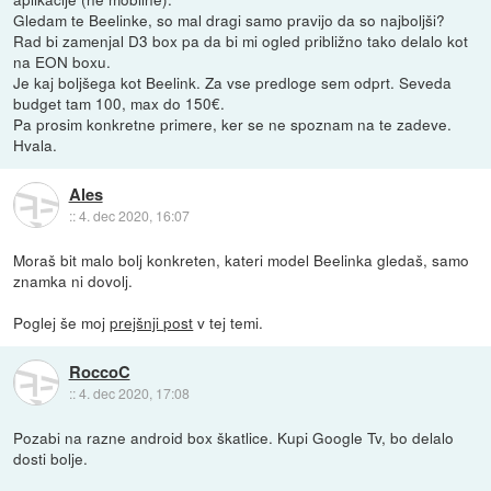
Gledam te Beelinke, so mal dragi samo pravijo da so najboljši?
Rad bi zamenjal D3 box pa da bi mi ogled približno tako delalo kot
na EON boxu.
Je kaj boljšega kot Beelink. Za vse predloge sem odprt. Seveda
budget tam 100, max do 150€.
Pa prosim konkretne primere, ker se ne spoznam na te zadeve.
Hvala.
Ales
::
4. dec 2020, 16:07
Moraš bit malo bolj konkreten, kateri model Beelinka gledaš, samo
znamka ni dovolj.
Poglej še moj
prejšnji post
v tej temi.
RoccoC
::
4. dec 2020, 17:08
Pozabi na razne android box škatlice. Kupi Google Tv, bo delalo
dosti bolje.