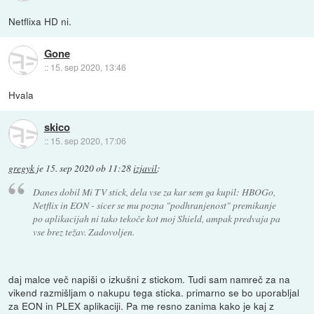
Netflixa HD ni.
Gone
::
15. sep 2020, 13:46
Hvala
skico
::
15. sep 2020, 17:06
gregyk
je
15. sep 2020 ob 11:28
izjavil
:
Danes dobil Mi TV stick, dela vse za kar sem ga kupil: HBOGo,
Netflix in EON - sicer se mu pozna "podhranjenost" premikanje
po aplikacijah ni tako tekoče kot moj Shield, ampak predvaja pa
vse brez težav. Zadovoljen.
daj malce več napiši o izkušni z stickom. Tudi sam namreč za na
vikend razmišljam o nakupu tega sticka. primarno se bo uporabljal
za EON in PLEX aplikaciji. Pa me resno zanima kako je kaj z