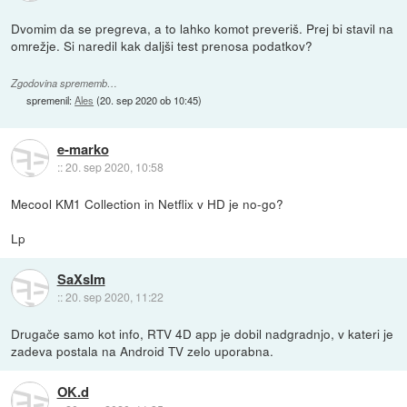
Dvomim da se pregreva, a to lahko komot preveriš. Prej bi stavil na
omrežje. Si naredil kak daljši test prenosa podatkov?
Zgodovina sprememb…
spremenil:
Ales
(
20. sep 2020 ob 10:45
)
e-marko
::
20. sep 2020, 10:58
Mecool KM1 Collection in Netflix v HD je no-go?
Lp
SaXsIm
::
20. sep 2020, 11:22
Drugače samo kot info, RTV 4D app je dobil nadgradnjo, v kateri je
zadeva postala na Android TV zelo uporabna.
OK.d