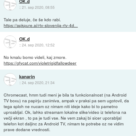
OK.d
::
21. sep 2020, 08:55
Tale pa deluje, če še kdo rabi.
https://apkpure.ai/rtv-slovenija-rtv-4d...
OK.d
::
24. sep 2020, 12:52
No kmalu bomo videli, kaj zmore.
https://gfycat.com/violetrigidfallowdeer
kanarin
::
24. sep 2020, 21:34
Chromecast, hmm tudi meni je bila ta funkcionalnost (na Android
TV boxu) na papirju zanimiva, ampak v praksi pa sem ugotovil, da
tega sploh ne nucam oz nimam niti ideje kako bi to pametno
uproabljal. Ok, lahko streamam lokalne slike/video iz telefona na
večji ekran , to pa je tudi vse. Ne vem zakaj bi sicer uporabljal
telefon kot daljinc za Android TV, nimam te potrebe oz ne vidim
prave dodane vrednosti.