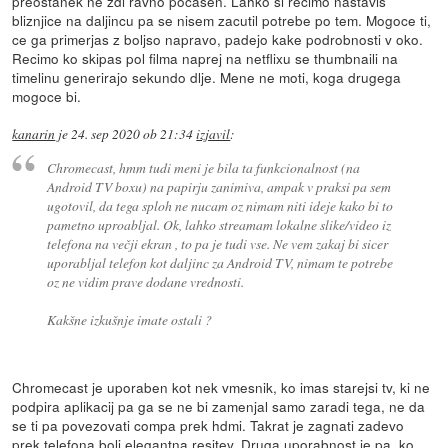
preostanek ne zdi ravno pocasen. Lahko si recimo nastavis
bliznjice na daljincu pa se nisem zacutil potrebe po tem. Mogoce ti,
ce ga primerjas z boljso napravo, padejo kake podrobnosti v oko.
Recimo ko skipas pol filma naprej na netflixu se thumbnaili na
timelinu generirajo sekundo dlje. Mene ne moti, koga drugega
mogoce bi.
kanarin
je
24. sep 2020 ob 21:34
izjavil
:
Chromecast, hmm tudi meni je bila ta funkcionalnost (na
Android TV boxu) na papirju zanimiva, ampak v praksi pa sem
ugotovil, da tega sploh ne nucam oz nimam niti ideje kako bi to
pametno uproabljal. Ok, lahko streamam lokalne slike/video iz
telefona na večji ekran , to pa je tudi vse. Ne vem zakaj bi sicer
uporabljal telefon kot daljinc za Android TV, nimam te potrebe
oz ne vidim prave dodane vrednosti.
Kakšne izkušnje imate ostali ?
Chromecast je uporaben kot nek vmesnik, ko imas starejsi tv, ki ne
podpira aplikacij pa ga se ne bi zamenjal samo zaradi tega, ne da
se ti pa povezovati compa prek hdmi. Takrat je zagnati zadevo
prek telefona bolj elegantna resitev. Druga uporabnost je pa, ko