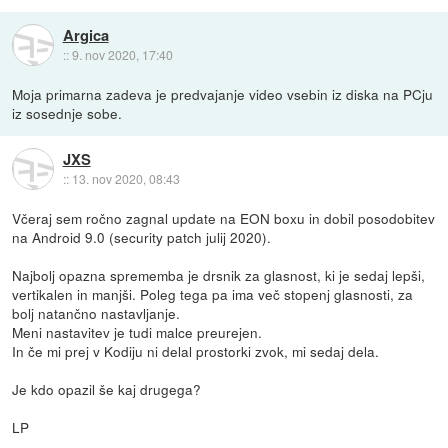
Argica
::
9. nov 2020, 17:40
Moja primarna zadeva je predvajanje video vsebin iz diska na PCju
iz sosednje sobe.
JXS
::
13. nov 2020, 08:43
Včeraj sem ročno zagnal update na EON boxu in dobil posodobitev
na Android 9.0 (security patch julij 2020).
Najbolj opazna sprememba je drsnik za glasnost, ki je sedaj lepši,
vertikalen in manjši. Poleg tega pa ima več stopenj glasnosti, za
bolj natančno nastavljanje.
Meni nastavitev je tudi malce preurejen.
In če mi prej v Kodiju ni delal prostorki zvok, mi sedaj dela.
Je kdo opazil še kaj drugega?
LP