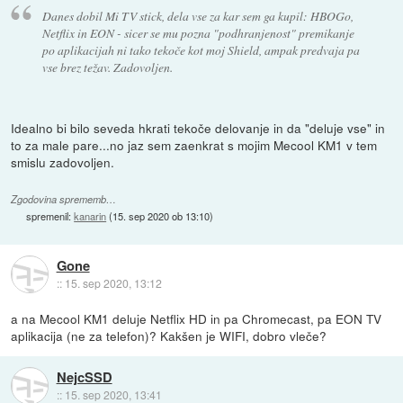
Danes dobil Mi TV stick, dela vse za kar sem ga kupil: HBOGo,
Netflix in EON - sicer se mu pozna "podhranjenost" premikanje
po aplikacijah ni tako tekoče kot moj Shield, ampak predvaja pa
vse brez težav. Zadovoljen.
Idealno bi bilo seveda hkrati tekoče delovanje in da "deluje vse" in
to za male pare...no jaz sem zaenkrat s mojim Mecool KM1 v tem
smislu zadovoljen.
Zgodovina sprememb…
spremenil:
kanarin
(
15. sep 2020 ob 13:10
)
Gone
::
15. sep 2020, 13:12
a na Mecool KM1 deluje Netflix HD in pa Chromecast, pa EON TV
aplikacija (ne za telefon)? Kakšen je WIFI, dobro vleče?
NejcSSD
::
15. sep 2020, 13:41