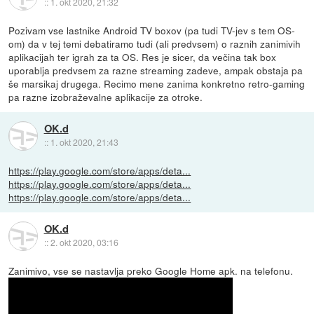
::
1. okt 2020, 21:32
Pozivam vse lastnike Android TV boxov (pa tudi TV-jev s tem OS-
om) da v tej temi debatiramo tudi (ali predvsem) o raznih zanimivih
aplikacijah ter igrah za ta OS. Res je sicer, da večina tak box
uporablja predvsem za razne streaming zadeve, ampak obstaja pa
še marsikaj drugega. Recimo mene zanima konkretno retro-gaming
pa razne izobraževalne aplikacije za otroke.
OK.d
::
1. okt 2020, 21:43
https://play.google.com/store/apps/deta...
https://play.google.com/store/apps/deta...
https://play.google.com/store/apps/deta...
OK.d
::
2. okt 2020, 03:16
Zanimivo, vse se nastavlja preko Google Home apk. na telefonu.