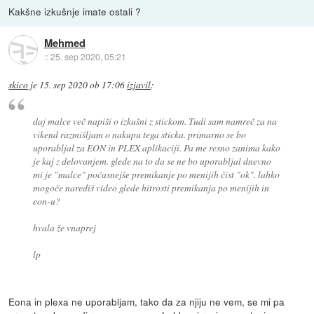
Kakšne izkušnje imate ostali ?
Mehmed
::
25. sep 2020, 05:21
skico
je
15. sep 2020 ob 17:06
izjavil
:
daj malce več napiši o izkušni z stickom. Tudi sam namreč za na
vikend razmišljam o nakupu tega sticka. primarno se bo
uporabljal za EON in PLEX aplikaciji. Pa me resno zanima kako
je kaj z delovanjem. glede na to da se ne bo uporabljal dnevno
mi je "malce" počasnejše premikanje po menijih čist "ok". lahko
mogoče narediš video glede hitrosti premikanja po menijih in
eon-u?
hvala že vnaprej
lp
Eona in plexa ne uporabljam, tako da za njiju ne vem, se mi pa