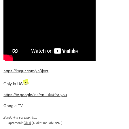
https://imgur.com/yn3jcxr
Only in US
https://tv.google/intl/en_uk/#for-you
Google TV
Zgodovina sprememb…
spremenil:
OK.d
(
4. okt 2020 ob 09:46
)