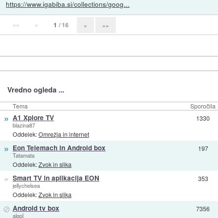
https://www.igabiba.si/collections/goog...
««
«
1
/ 16
»
»»
Vredno ogleda ...
Tema
Sporočila
»
A1 Xplore TV
1330
blazina87
Oddelek:
Omrežja in internet
»
Eon Telemach in Android box
197
Tatamata
Oddelek:
Zvok in slika
»
Smart TV in aplikacija EON
353
jellychelsea
Oddelek:
Zvok in slika
⊘
Android tv box
7356
algol