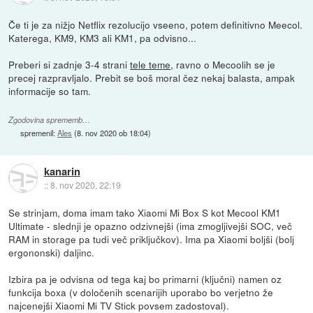
Če ti je za nižjo Netflix rezolucijo vseeno, potem definitivno Meecol.
Katerega, KM9, KM3 ali KM1, pa odvisno...
Preberi si zadnje 3-4 strani
tele teme
, ravno o Mecoolih se je
precej razpravljalo. Prebit se boš moral čez nekaj balasta, ampak
informacije so tam.
Zgodovina sprememb…
spremenil:
Ales
(
8. nov 2020 ob 18:04
)
kanarin
::
8. nov 2020, 22:19
Se strinjam, doma imam tako Xiaomi Mi Box S kot Mecool KM1
Ultimate - slednji je opazno odzivnejši (ima zmogljivejši SOC, več
RAM in storage pa tudi več priključkov). Ima pa Xiaomi boljši (bolj
ergononski) daljinc.
Izbira pa je odvisna od tega kaj bo primarni (ključni) namen oz
funkcija boxa (v določenih scenarijih uporabo bo verjetno že
najcenejši Xiaomi Mi TV Stick povsem zadostoval).