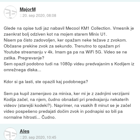
MajorM
::
20. sep 2020, 08:08
Glede na opise tudi jaz nabavil Mecool KM1 Collection. Vmesnik je
zaenkrat bolj odziven kot na mojem starem Minix U1.
Nisem pa čisto zadovoljen, ker opažam neke težave z zvokom.
Občasne prekine zvok za sekundo. Trenutno to opažam pri
Youtube streamanju v 4k. Imam ga pa na WiFi 5G. Video se ne
zatika. Pregrevanje?
Sem opazil podobno tudi na 1080p videu predvajanim s Kodijem iz
omrežnega diska...
Kdor si ga lasti, ste opazili kaj podobnega?
Sem pa kupil zamenjavo za minixa, ker mi je z zadnjimi verzijami
Kodija začel, na njem, čudno obnašati pri predvajanju nekaterih
videov (starejši kodeki?). Naprimer, na vsakih 8 minut se je začel
video pospešeno predajati dočim zvok in podnapisi so bili pa
normalne hitrosti... Čudno.
Ales
::
20. sep 2020, 10:45