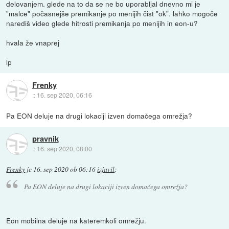
delovanjem. glede na to da se ne bo uporabljal dnevno mi je
"malce" počasnejše premikanje po menijih čist "ok". lahko mogoče
narediš video glede hitrosti premikanja po menijih in eon-u?
hvala že vnaprej
lp
Frenky
::
16. sep 2020, 06:16
Pa EON deluje na drugi lokaciji izven domačega omrežja?
pravnik
::
16. sep 2020, 08:00
Frenky
je
16. sep 2020 ob 06:16
izjavil
:
Pa EON deluje na drugi lokaciji izven domačega omrežja?
Eon mobilna deluje na kateremkoli omrežju.