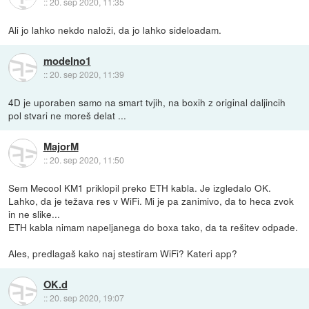
::
20. sep 2020, 11:35
Ali jo lahko nekdo naloži, da jo lahko sideloadam.
modelno1
::
20. sep 2020, 11:39
4D je uporaben samo na smart tvjih, na boxih z original daljincih
pol stvari ne moreš delat ...
MajorM
::
20. sep 2020, 11:50
Sem Mecool KM1 priklopil preko ETH kabla. Je izgledalo OK.
Lahko, da je težava res v WiFi. Mi je pa zanimivo, da to heca zvok
in ne slike...
ETH kabla nimam napeljanega do boxa tako, da ta rešitev odpade.
Ales, predlagaš kako naj stestiram WiFi? Kateri app?
OK.d
::
20. sep 2020, 19:07