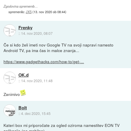
Zgodovina sprememb…
spremenilo:
JXS
(
13. nov 2020 ob 08:44
)
Frenky
::
14. nov 2020, 08:07
Če si kdo želi imeti nov Google TV na svoji napravi namesto
Android TV, pa ima čas in malce znanja...
https://www.gadgethacks.com/how-to/get-...
OK.d
::
14. nov 2020, 11:48
Zanimivo
Bolt
::
4. dec 2020, 15:45
Kateri box mi priporočate za ogled oziroma namestitev EON TV
aplikacije (ne mobilne).