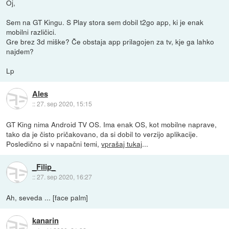
Oj,
Sem na GT Kingu. S Play stora sem dobil t2go app, ki je enak
mobilni različici.
Gre brez 3d miške? Če obstaja app prilagojen za tv, kje ga lahko
najdem?
Lp
Ales
::
27. sep 2020, 15:15
GT King nima Android TV OS. Ima enak OS, kot mobilne naprave,
tako da je čisto pričakovano, da si dobil to verzijo aplikacije.
Posledično si v napačni temi,
vprašaj tukaj
...
_Filip_
::
27. sep 2020, 16:27
Ah, seveda ... [face palm]
kanarin