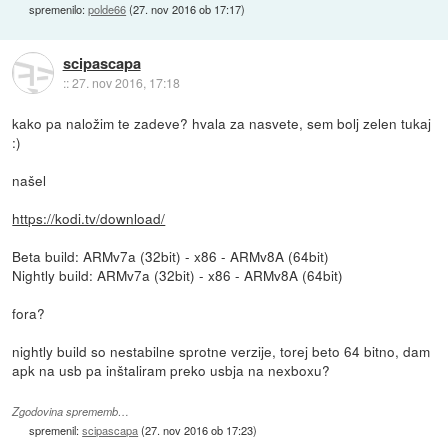
spremenilo:
polde66
(
27. nov 2016 ob 17:17
)
scipascapa
::
27. nov 2016, 17:18
kako pa naložim te zadeve? hvala za nasvete, sem bolj zelen tukaj
:)
našel
https://kodi.tv/download/
Beta build: ARMv7a (32bit) - x86 - ARMv8A (64bit)
Nightly build: ARMv7a (32bit) - x86 - ARMv8A (64bit)
fora?
nightly build so nestabilne sprotne verzije, torej beto 64 bitno, dam
apk na usb pa inštaliram preko usbja na nexboxu?
Zgodovina sprememb…
spremenil:
scipascapa
(
27. nov 2016 ob 17:23
)