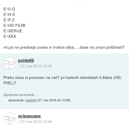
E:\0-G
E:\H-0
E:\P-Z
E:\HD FILMI
E:\SERIJE
E:\XXX
mi pa ne predvaja zvoka in trokira slika.....česa ne znam poštimati?
polde66
::
27. nov 2016, 10:35
Preko česa si povezan na net? pri katerih datotekah ti šteka (HD,
FHD,)?
Zgodovina sprememb…
spremenilo:
polde66
(
27. nov 2016 ob 10:36
)
scipascapa
::
27. nov 2016, 12:44