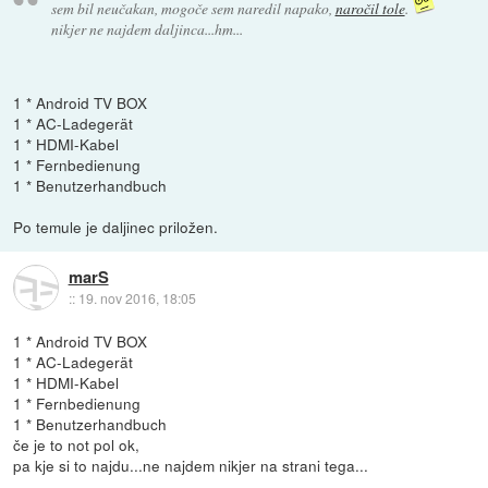
sem bil neučakan, mogoče sem naredil napako,
naročil tole
.
nikjer ne najdem daljinca...hm...
1 * Android TV BOX
1 * AC-Ladegerät
1 * HDMI-Kabel
1 * Fernbedienung
1 * Benutzerhandbuch
Po temule je daljinec priložen.
marS
::
19. nov 2016, 18:05
1 * Android TV BOX
1 * AC-Ladegerät
1 * HDMI-Kabel
1 * Fernbedienung
1 * Benutzerhandbuch
če je to not pol ok,
pa kje si to najdu...ne najdem nikjer na strani tega...