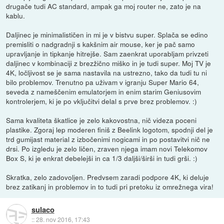
drugače tudi AC standard, ampak ga moj router ne, zato je na
kablu.
Daljinec je minimalističen in mi je v bistvu super. Splača se edino
premisliti o nadgradnji s kakšnim air mouse, ker je pač samo
upravljanje in tipkanje hitrejše. Sam zaenkrat uporabljam privzeti
daljinec v kombinaciji z brezžično miško in je tudi super. Moj TV je
4K, ločljivost se je sama nastavila na ustrezno, tako da tudi tu ni
bilo problemov. Trenutno pa uživam v igranju Super Mario 64,
seveda z nameščenim emulatorjem in enim starim Geniusovim
kontrolerjem, ki je po vključitvi delal s prve brez problemov. :)
Sama kvaliteta škatlice je zelo kakovostna, nič videza poceni
plastike. Zgoraj lep moderen finiš z Beelink logotom, spodnji del je
trd gumijast material z izbočenimi nogicami in po postavitvi nič ne
drsi. Po izgledu je zelo ličen, zraven njega imam novi Telekomov
Box S, ki je enkrat debelejši in ca 1/3 daljši/širši in tudi grši. :)
Skratka, zelo zadovoljen. Predvsem zaradi podpore 4K, ki deluje
brez zatikanj in problemov in to tudi pri pretoku iz omrežnega vira!
sulaco
::
28. nov 2016, 17:43