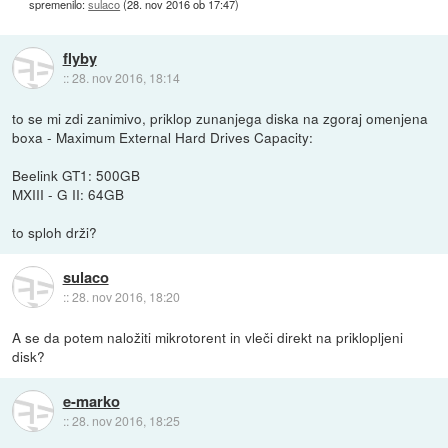
spremenilo:
sulaco
(
28. nov 2016 ob 17:47
)
flyby
::
28. nov 2016, 18:14
to se mi zdi zanimivo, priklop zunanjega diska na zgoraj omenjena
boxa - Maximum External Hard Drives Capacity:
Beelink GT1: 500GB
MXIII - G II: 64GB
to sploh drži?
sulaco
::
28. nov 2016, 18:20
A se da potem naložiti mikrotorent in vleči direkt na priklopljeni
disk?
e-marko
::
28. nov 2016, 18:25