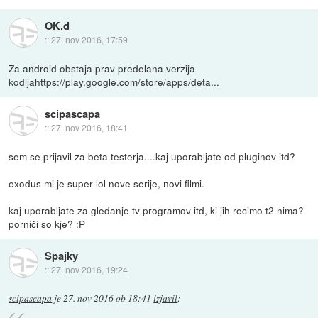
OK.d
::
27. nov 2016, 17:59
Za android obstaja prav predelana verzija
kodija
https://play.google.com/store/apps/deta...
scipascapa
::
27. nov 2016, 18:41
sem se prijavil za beta testerja....kaj uporabljate od pluginov itd?
exodus mi je super lol nove serije, novi filmi.
kaj uporabljate za gledanje tv programov itd, ki jih recimo t2 nima?
porniči so kje? :P
Spajky
::
27. nov 2016, 19:24
scipascapa
je
27. nov 2016 ob 18:41
izjavil
: