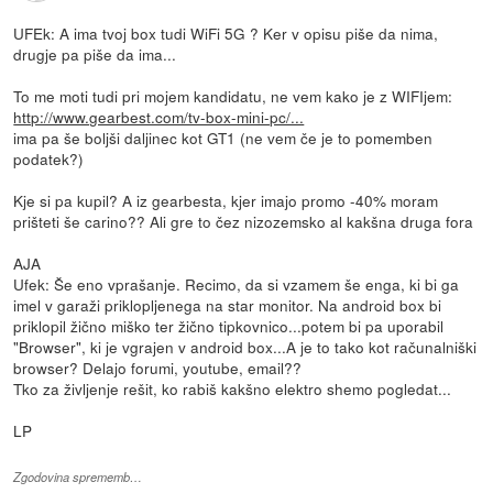
UFEk: A ima tvoj box tudi WiFi 5G ? Ker v opisu piše da nima,
drugje pa piše da ima...
To me moti tudi pri mojem kandidatu, ne vem kako je z WIFIjem:
http://www.gearbest.com/tv-box-mini-pc/...
ima pa še boljši daljinec kot GT1 (ne vem če je to pomemben
podatek?)
Kje si pa kupil? A iz gearbesta, kjer imajo promo -40% moram
prišteti še carino?? Ali gre to čez nizozemsko al kakšna druga fora
AJA
Ufek: Še eno vprašanje. Recimo, da si vzamem še enga, ki bi ga
imel v garaži priklopljenega na star monitor. Na android box bi
priklopil žično miško ter žično tipkovnico...potem bi pa uporabil
"Browser", ki je vgrajen v android box...A je to tako kot računalniški
browser? Delajo forumi, youtube, email??
Tko za življenje rešit, ko rabiš kakšno elektro shemo pogledat...
LP
Zgodovina sprememb…