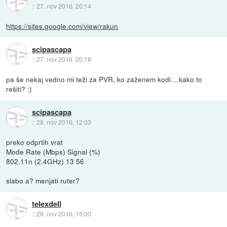
::
27. nov 2016, 20:14
https://sites.google.com/view/rakun
scipascapa
::
27. nov 2016, 20:18
pa še nekaj vedno mi teži za PVR, ko zaženem kodi....kako to
rešiti? :)
scipascapa
::
28. nov 2016, 12:03
preko odprtih vrat
Mode Rate (Mbps) Signal (%)
802.11n (2.4GHz) 13 56
slabo a? menjati ruter?
telexdell
::
28. nov 2016, 15:00