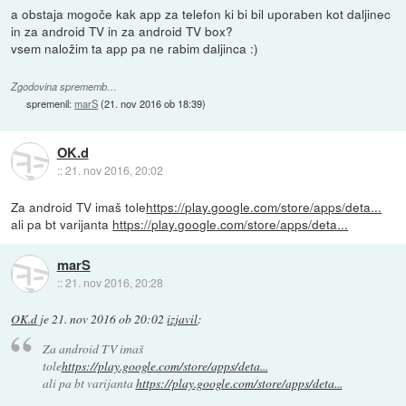
a obstaja mogoče kak app za telefon ki bi bil uporaben kot daljinec
in za android TV in za android TV box?
vsem naložim ta app pa ne rabim daljinca :)
Zgodovina sprememb…
spremenil:
marS
(
21. nov 2016 ob 18:39
)
OK.d
::
21. nov 2016, 20:02
Za android TV imaš tole
https://play.google.com/store/apps/deta...
ali pa bt varijanta
https://play.google.com/store/apps/deta...
marS
::
21. nov 2016, 20:28
OK.d
je
21. nov 2016 ob 20:02
izjavil
:
Za android TV imaš
tole
https://play.google.com/store/apps/deta...
ali pa bt varijanta
https://play.google.com/store/apps/deta...