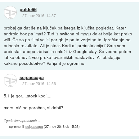
polde66
::
27. nov 2016, 14:37
probaj ga dat še na ključek pa istega iz ključka pogledat. Kater
android box pa imaš? Tud iz switcha bi mogu delat bolje kot preko
wifi. Če so pa filmi veliki par gb je pa to verjetno to. Igračkanje bo
prineslo rezultate. Ali je stock Kodi ali preinstalacija? Sam sem
preinstaliranega zbrisal in naložil iz Google play. Še vedno potem
lahko obnoviš vse preko tovarniških nastavitev. Ali obstajajo
kakšne posodobitve? Varijant je ogromno.
scipascapa
::
27. nov 2016, 14:56
5.1 je gor....stock kodi....
mars: nič ne poročas, si dobil?
Zgodovina sprememb…
spremenil:
scipascapa
(
27. nov 2016 ob 15:23
)