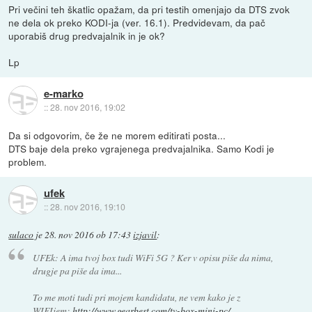
Pri večini teh škatlic opažam, da pri testih omenjajo da DTS zvok
ne dela ok preko KODI-ja (ver. 16.1). Predvidevam, da pač
uporabiš drug predvajalnik in je ok?
Lp
e-marko
::
28. nov 2016, 19:02
Da si odgovorim, če že ne morem editirati posta...
DTS baje dela preko vgrajenega predvajalnika. Samo Kodi je
problem.
ufek
::
28. nov 2016, 19:10
sulaco
je
28. nov 2016 ob 17:43
izjavil
:
UFEk: A ima tvoj box tudi WiFi 5G ? Ker v opisu piše da nima,
drugje pa piše da ima...
To me moti tudi pri mojem kandidatu, ne vem kako je z
WIFIjem:
http://www.gearbest.com/tv-box-mini-pc/...