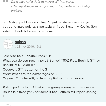
Da si odgovorim, če že ne morem editirati posta...
DTS baje dela preko vgrajenega predvajalnika. Samo Kodi je
problem.
Ja, Kodi je problem če že kaj. Ampak se da nastavit. Se je
potrebno malo poigrat z nastavitvami pod System v Kodiju. Sem
videl na beelink forumu v eni temi.
sulaco
::
28. nov 2016, 19:21
Tole piše na YT chanell redskull:
What box do you recommend? Sunvell T95Z Plus, Beelink GT1 or
Beelink MINI MXIII II?
Odgovor: GT1 better for the 3
Vpr2: Whar are the advantages of GT1?
Odgovor2: faster wifi, software optimized for better speed
Potem pa še tole: gt1 had some green screen and dark video
issues is it fixed yet ? for some it has...others still report seeing
that...