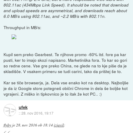
802.11ac (434Mbps Link Speed). It should be noted that download
and upload speeds are asymmetrical, and downloads reach about
6.0 MB/s using 802.11ac, and ~2.2 MB/s with 802.11n.
Throughput in MB/s:
Kupil sem preko Gearbest. Te njihove promo -60% itd. fore pa kar
pusti, ker to imajo skozi napisano. Marketinška fora. To kar so gori
so redne cene. Vse gre preko China, ne glede na to kje piše da je
skladišče. V vsakem primeru se tudi carini, tako da prištej še to.
Kar se tiče browserja, ja. Dela vse enako kot na desktop. Najboljše
je da iz Google store potegneš obični Chrome in dela še boljše kot
vgrajeni. Z miško in tipkovnico je to itak že kot PC.. :)
ufek
::
28. nov 2016, 19:17
flyby
je
28. nov 2016 ob 18:14
izjavil
: