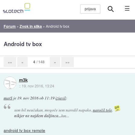
☰
Forum
»
Zvok in slika
»
Android tv box
Android tv box
4
/ 148
««
«
»
»»
m3k
::
19. nov 2016, 13:24
marS
je
19. nov 2016 ob 11:19
izjavil
:
sem bil neučakan, mogoče sem naredil napako,
naročil tole
.
nikjer ne najdem daljinca...
hm...
android tv box remote