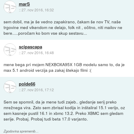
marS
::
27. nov 2016, 16:32
sem dobil, ma je še vedno zapakirano, čakam še nov TV, naše
trgovine med vikendom ne delajo, folk nit , očitno, niti mailov ne
bere.....poročam ko bom vse skup sestavu...
scipascapa
::
27. nov 2016, 16:48
mene bega pri mojem NEXBOXA95X 1GB modelu samo to, da je
max 5.1 android verzija pa zakaj štekajo filmi :(
polde66
::
27. nov 2016, 17:12
Sem se spomnil, da je mene tudi zajeb.. gledanje serij preko
mrežnega vira. Zato sem zbrisal kodija in inštaliral 15.1 verijo, oz
sem kasneje pustil 16.1 in xbmc 13.2. Preko XBMC sem gledam
serije. Probaj. Probaj tudi beta 17.0 varjanto.
Zgodovina sprememb…