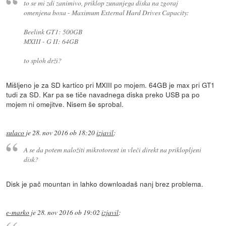
to se mi zdi zanimivo, priklop zunanjega diska na zgoraj
omenjena boxa - Maximum External Hard Drives Capacity:
Beelink GT1: 500GB
MXIII - G II: 64GB
to sploh drži?
Mišljeno je za SD kartico pri MXIII po mojem. 64GB je max pri GT1
tudi za SD. Kar pa se tiče navadnega diska preko USB pa po
mojem ni omejitve. Nisem še sprobal.
sulaco
je
28. nov 2016 ob 18:20
izjavil
:
A se da potem naložiti mikrotorent in vleči direkt na priklopljeni
disk?
Disk je pač mountan in lahko downloadaš nanj brez problema.
e-marko
je
28. nov 2016 ob 19:02
izjavil
: