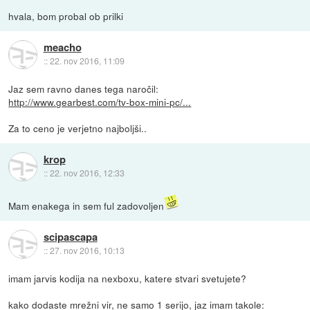
hvala, bom probal ob prilki
meacho
::
22. nov 2016, 11:09
Jaz sem ravno danes tega naročil:
http://www.gearbest.com/tv-box-mini-pc/...
Za to ceno je verjetno najboljši..
krop
::
22. nov 2016, 12:33
Mam enakega in sem ful zadovoljen
scipascapa
::
27. nov 2016, 10:13
imam jarvis kodija na nexboxu, katere stvari svetujete?
kako dodaste mrežni vir, ne samo 1 serijo, jaz imam takole: