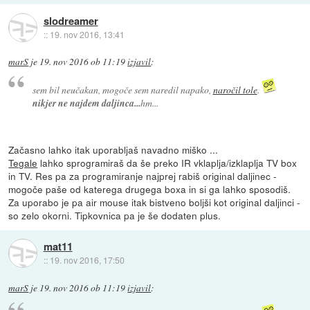
slodreamer
::
19. nov 2016, 13:41
marS
je
19. nov 2016 ob 11:19
izjavil
:
sem bil neučakan, mogoče sem naredil napako,
naročil tole
.
nikjer ne najdem daljinca...
hm...
Začasno lahko itak uporabljaš navadno miško ...
Tegale
lahko sprogramiraš da še preko IR vklaplja/izklaplja TV box
in TV. Res pa za programiranje najprej rabiš original daljinec -
mogoče paše od katerega drugega boxa in si ga lahko sposodiš.
Za uporabo je pa air mouse itak bistveno boljši kot original daljinci -
so zelo okorni. Tipkovnica pa je še dodaten plus.
mat11
::
19. nov 2016, 17:50
marS
je
19. nov 2016 ob 11:19
izjavil
: