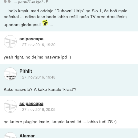
... porniči so kje? :P
... bojo kmalu med oddajo "Duhovni Utrip" na Slo 1, če boš malo
počakal ... edino tako bodo lahko rešili našo TV pred drastičnim
upadom gledanosti
...
scipascapa
::
27. nov 2016, 19:30
yeah right, no dejmo nasvete ipd :)
Pithlit
::
27. nov 2016, 19:48
Kake nasvete? A kako kanale 'krast'?
scipascapa
::
27. nov 2016, 20:05
ne katere plugine imate, kanale krast itd.....lahko tudi ZS :)
Alamar