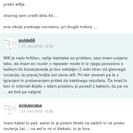
preko wifija
sharing sem uredil dela itd....
ene mkvje predvaja normalno, pri drugih trokira.....
polde66
::
27. nov 2016, 12:59
Wifi je malo kritičen, večje datoteke so problem, sam imam urejeno
tako, da imam en router v repeater mode in iz njega povezano s
kablom do boxa(seveda je box oddaljen 2 sobi stran od glavnega
routarja) Je precej boljše kot samo wifi. Pri teh stvareh pa le z
igranjem in probavanjem prideš do kakšnega rezultata. Če imaš tv
box in internet škatlo v istem prostoru jo poveži z kablom, če pa ne
... se boš pa naigral.
scipascapa
::
27. nov 2016, 13:32
imam kabel to ps4, samo to je potem direkt na switch in ne preko
routerja žal.....na wd tv mi ni štekalo, to je fora.