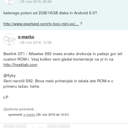
::
29. nov 2016, 09:48
katerega potem od 2GB/16GB diska in Android 6.0?
http://www.gearbest.com/tv-box-mini-pc/...
?
e-marko
::
29. nov 2016, 10:38
Beelink GT1 / Alfawise S92 imata enako drobovje in pašejo gor isti
custom ROM-i. Vsaj kolikor sem gledal komentarje na yt in na
http://freaktab.com
@flyby
Sem naročil S92. Bova malo primerjala in iskala iste ROM-e v
primeru težav, hehe.
LP
Zgodovina sprememb…
spremenil:
e-marko
(
29. nov 2016 ob 10:41
)