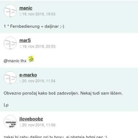
manic
::
19. nov 2016, 19:03
1 * Fernbedienung = daljinar ;-)
marS
::
19. nov 2016, 20:53
@manic thx
e-marko
::
20. nov 2016, 11:54
Obvezno poročaj kako boš zadovoljen. Nekaj tudi sam iščem.
Lp
iloveboobz
::
20. nov 2016, 11:56
zakaj bi rabu daljinc pri tv boxu, sj obstaja hdmi cec ;)