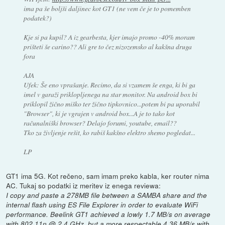
ima pa še boljši daljinec kot GT1 (ne vem če je to pomemben
podatek?)
Kje si pa kupil? A iz gearbesta, kjer imajo promo -40% moram
prišteti še carino?? Ali gre to čez nizozemsko al kakšna druga
fora
AJA
Ufek: Še eno vprašanje. Recimo, da si vzamem še enga, ki bi ga
imel v garaži priklopljenega na star monitor. Na android box bi
priklopil žično miško ter žično tipkovnico...potem bi pa uporabil
"Browser", ki je vgrajen v android box...A je to tako kot
računalniški browser? Delajo forumi, youtube, email??
Tko za življenje rešit, ko rabiš kakšno elektro shemo pogledat...
LP
GT1 ima 5G. Kot rečeno, sam imam preko kabla, ker router nima
AC. Tukaj so podatki iz meritev iz enega reviewa:
I copy and paste a 278MB file between a SAMBA share and the
internal flash using ES File Explorer in order to evaluate WiFi
performance. Beelink GT1 achieved a lowly 1.7 MB/s on average
with 802.11n @ 2.4 GHz, but a more respectable 4.36 MB/s with