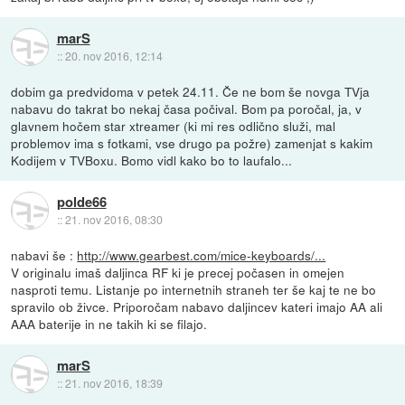
marS
::
20. nov 2016, 12:14
dobim ga predvidoma v petek 24.11. Če ne bom še novga TVja
nabavu do takrat bo nekaj časa počival. Bom pa poročal, ja, v
glavnem hočem star xtreamer (ki mi res odlično služi, mal
problemov ima s fotkami, vse drugo pa požre) zamenjat s kakim
Kodijem v TVBoxu. Bomo vidl kako bo to laufalo...
polde66
::
21. nov 2016, 08:30
nabavi še :
http://www.gearbest.com/mice-keyboards/...
V originalu imaš daljinca RF ki je precej počasen in omejen
nasproti temu. Listanje po internetnih straneh ter še kaj te ne bo
spravilo ob živce. Priporočam nabavo daljincev kateri imajo AA ali
AAA baterije in ne takih ki se filajo.
marS
::
21. nov 2016, 18:39