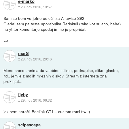
e-marko
::
28. nov 2016, 19:57
Sam se bom verjetno odločil za Alfawise S92.
Gledal sem pa teste uporabnika Redskull (tako kot sulaco, hehe)
na yt ter komentarje spodaj in me je prepričal.
Lp
marS
::
28. nov 2016, 20:46
Mene samo zanima da vsebine - filme, podnapise, slike, glasbo,
itd.. jemlje z mojih mrežnih diskov. Stream z interneta zna
prekinjat...
flyby
::
29. nov 2016, 06:32
jaz sem naročil Beelink GT1... custom romi ftw :)
scipascapa