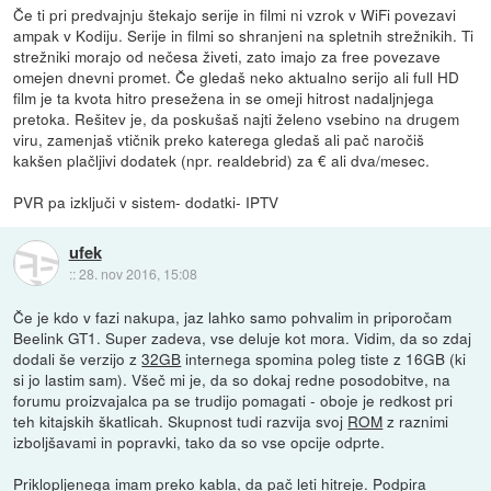
Če ti pri predvajnju štekajo serije in filmi ni vzrok v WiFi povezavi
ampak v Kodiju. Serije in filmi so shranjeni na spletnih strežnikih. Ti
strežniki morajo od nečesa živeti, zato imajo za free povezave
omejen dnevni promet. Če gledaš neko aktualno serijo ali full HD
film je ta kvota hitro presežena in se omeji hitrost nadaljnjega
pretoka. Rešitev je, da poskušaš najti želeno vsebino na drugem
viru, zamenjaš vtičnik preko katerega gledaš ali pač naročiš
kakšen plačljivi dodatek (npr. realdebrid) za € ali dva/mesec.
PVR pa izključi v sistem- dodatki- IPTV
ufek
::
28. nov 2016, 15:08
Če je kdo v fazi nakupa, jaz lahko samo pohvalim in priporočam
Beelink GT1. Super zadeva, vse deluje kot mora. Vidim, da so zdaj
dodali še verzijo z
32GB
internega spomina poleg tiste z 16GB (ki
si jo lastim sam). Všeč mi je, da so dokaj redne posodobitve, na
forumu proizvajalca pa se trudijo pomagati - oboje je redkost pri
teh kitajskih škatlicah. Skupnost tudi razvija svoj
ROM
z raznimi
izboljšavami in popravki, tako da so vse opcije odprte.
Priklopljenega imam preko kabla, da pač leti hitreje. Podpira