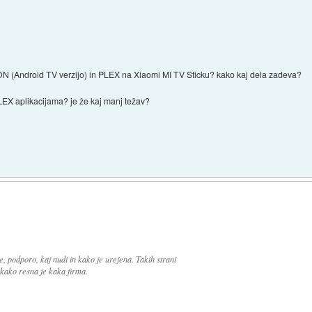
ON (Android TV verzijo) in PLEX na Xiaomi MI TV Sticku? kako kaj dela zadeva?
LEX aplikacijama? je že kaj manj težav?
e, podporo, kaj nudi in kako je urejena. Takih strani
i kako resna je kaka firma.