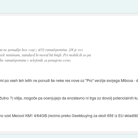
pa ne ponudijo box vsaj z 4/32 rama/spomina. 2/8 je res
nek minimum, standard bi moral bit 64gb. Pri mobilcih so pa
be rama/spomina v telefonih za ponujeno ceno.
mi po vseh teh letih ne ponudi še neke res nove oz "Pro" verzije svojega Miboxa - d
čutno ?) višja, mogoče pa ocenjujejo da enostavno ni trga oz dovolj potencialnih k
etno vzel Mecool KM1 4/64GB (recimo preko Geekbuying za okoli 65€ iz EU skladiš