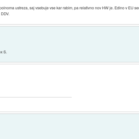
polnoma ustreza, saj vsebuje vse kar rabim, pa relativno nov HW je. Edino v EU 
t DDV.
x S.