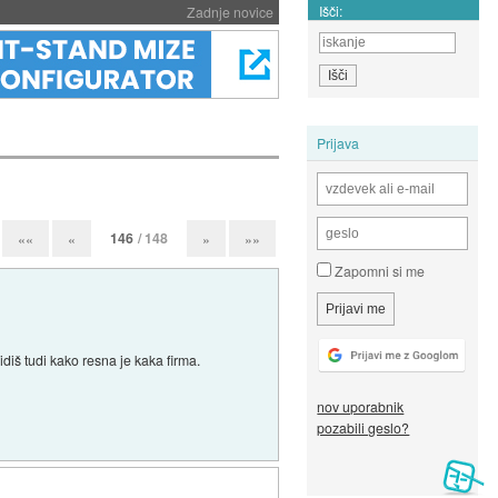
Išči:
Zadnje novice
Prijava
146
/ 148
««
«
»
»»
Zapomni si me
idiš tudi kako resna je kaka firma.
nov uporabnik
pozabili geslo?