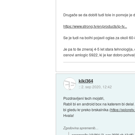
Drugače se da dobiti tudi tole in pomoje je d
https://www.strong.tv/en/products/ip-tv...
Se je tudi na bolhi pojavil oglas za okoli 6
Je pa to še zmeraj 4-5 let stara tehnologija
osnovi amlogic S922, ki je kar dobro pohvalj
kiki364
::
2. sep 2020, 12:42
Pozdravljeni tech mojstri,
Rabil bi en android box na katerem bi delal
bi gledu kr preko brskalnika (
https://xploretv
Hvala!
Zgodovina sprememb…
spremenilo:
kiki364
(
2. sep 2020 ob 12:45
)