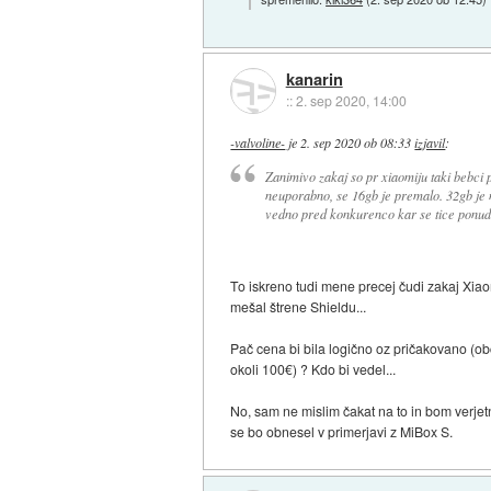
kanarin
::
2. sep 2020, 14:00
-valvoline-
je
2. sep 2020 ob 08:33
izjavil
:
Zanimivo zakaj so pr xiaomiju taki bebci 
neuporabno, se 16gb je premalo. 32gb je 
vedno pred konkurenco kar se tice ponud
To iskreno tudi mene precej čudi zakaj Xiao
mešal štrene Shieldu...
Pač cena bi bila logično oz pričakovano (ob
okoli 100€) ? Kdo bi vedel...
No, sam ne mislim čakat na to in bom verj
se bo obnesel v primerjavi z MiBox S.