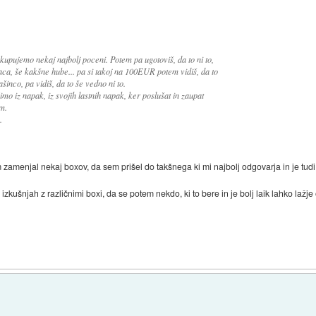
 kupujemo nekaj najbolj poceni. Potem pa ugotoviš, da to ni to,
ca, še kakšne hube... pa si takoj na 100EUR potem vidiš, da to
inco, pa vidiš, da to še vedno ni to.
o iz napak, iz svojih lastnih napak, ker poslušat in zaupat
m.
.
zamenjal nekaj boxov, da sem prišel do takšnega ki mi najbolj odgovarja in je tud
kušnjah z različnimi boxi, da se potem nekdo, ki to bere in je bolj laik lahko lažje 