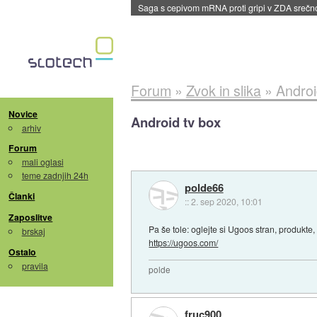
BMW v vozilih začel predvajati reklame
::
dane
Forum
»
Zvok in slika
»
Androi
Novice
Android tv box
arhiv
Forum
mali oglasi
teme zadnjih 24h
polde66
Članki
::
2. sep 2020, 10:01
Zaposlitve
Pa še tole: oglejte si Ugoos stran, produkte,
brskaj
https://ugoos.com/
Ostalo
pravila
polde
fruc900