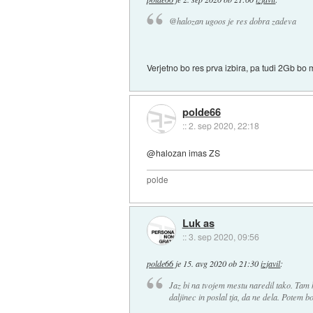
@halozan ugoos je res dobra zadeva
Verjetno bo res prva izbira, pa tudi 2Gb bo 
polde66
::
2. sep 2020, 22:18
@halozan imas ZS
polde
Luk as
::
3. sep 2020, 09:56
polde66
je
15. avg 2020 ob 21:30
izjavil
:
Jaz bi na tvojem mestu naredil tako. Tam k
daljinec in poslal tja, da ne dela. Potem b