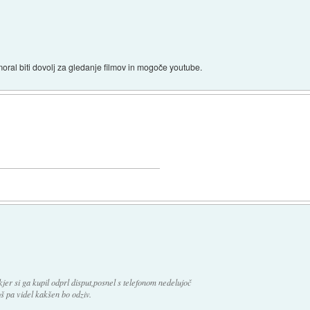
moral biti dovolj za gledanje filmov in mogoče youtube.
jer si ga kupil odprl disput,posnel s telefonom nedelujoč
oš pa videl kakšen bo odziv.