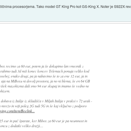
različnima procesorjema. Tako model GT King Pro kot GS-King X. Noter je S922X rev. 
ibox recimo za 60 eur, potem ja še dokupimo lan vmesnik z
a rabimo tudi 3d miš konec koncev Telemach ponuja veliko kod
sebej, enako drugi, pa ja nabavimo še to za ene 12 eur, ja in
, aja na MiBoxu ni dovolj prostora, ja no ni blema, še en 64 GB
 višek mazohizma dali smo 94 eur skupaj in imamo še vedno ne
ohizem.
obava iz Italije iz skladišča v Miljah Italija v praksi v 72 urah -
mrežo in wifi poleg 2G tudi 5G in še kaj vključno z podporo
ying.com/item/Beelink...
a 25 eur in pač šparate, ker Mibox za 60 eur je pa neumnost in
ncu z dodatki veliko dražji....