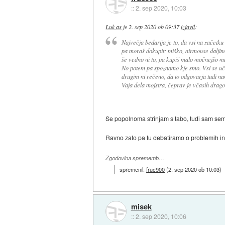
::
2. sep 2020, 10:03
Luk as
je
2. sep 2020 ob 09:37
izjavil
:
Največja bedarija je to, da vsi na začetku
pa moraš dokupit: miško, airmouse daljina
še vedno ni to, pa kupiš malo močnejšo maš
No potem pa spoznamo kje smo. Vsi se učim
drugim ni rečeno, da to odgovarja tudi na
Vaja dela mojstra, čeprav je včasih drago
Se popolnoma strinjam s tabo, tudi sam sem 
Ravno zato pa tu debatiramo o problemih in iz
Zgodovina sprememb…
spremenil:
fruc900
(
2. sep 2020 ob 10:03
)
misek
::
2. sep 2020, 10:06