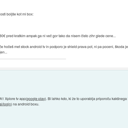
osti boljše kot mi box:
0-80€ pred kratkim ampak ga ni več gor tako da nisem čisto zihr glede cene...
, če hočeš met stock android tv in podporo je shield prava pot, ni pa poceni, škoda
en...
 A1 Xplore tv app(
google play
). Bi lahko kdo, ki že to uporablja priporoču kakšnega 
.si/login
) na android boxu.