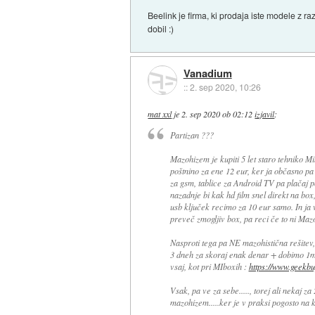
Beelink je firma, ki prodaja iste modele z 
dobil :)
Vanadium
::
2. sep 2020, 10:26
mat xxl
je
2. sep 2020 ob 02:12
izjavil
:
Partizan ???
Mazohizem je kupiti 5 let staro tehniko M
poštnino za ene 12 eur, ker ja občasno p
za gsm, tablice za Android TV pa plačaj po
nazadnje bi kak hd film snel direkt na box
usb ključek recimo za 10 eur samo. In ja
preveč zmogljiv box, pa reci če to ni Maz
Nasproti tega pa NE mazohistična rešitev, d
3 dneh za skoraj enak denar + dobimo 1m 
vsaj, kot pri MIboxih :
https://www.geekbu
Vsak, pa ve za sebe....., torej ali nekaj z
mazohizem.....ker je v praksi pogosto na ko