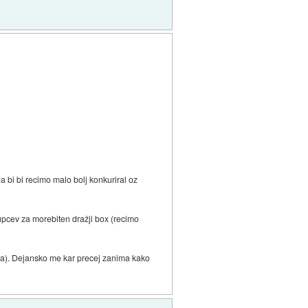
a bi bi recimo malo bolj konkuriral oz
upcev za morebiten dražji box (recimo
ča). Dejansko me kar precej zanima kako