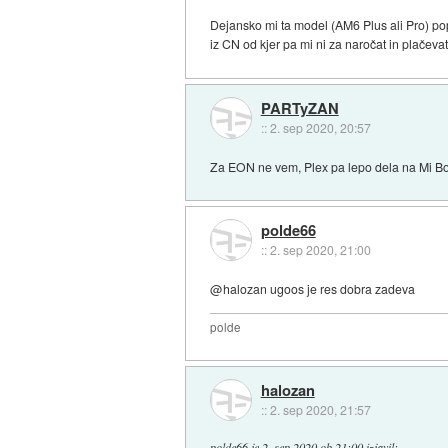
Dejansko mi ta model (AM6 Plus ali Pro) po
iz CN od kjer pa mi ni za naročat in plačeva
PARTyZAN
::
2. sep 2020, 20:57
Za EON ne vem, Plex pa lepo dela na Mi Bo
polde66
::
2. sep 2020, 21:00
@halozan ugoos je res dobra zadeva
polde
halozan
::
2. sep 2020, 21:57
polde66
je
2. sep 2020 ob 21:00
izjavil
: