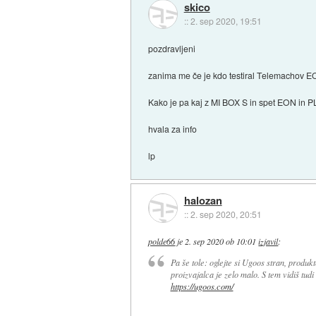
skico
::
2. sep 2020, 19:51
pozdravljeni
zanima me če je kdo testiral Telemachov E
Kako je pa kaj z MI BOX S in spet EON in P
hvala za info
lp
halozan
::
2. sep 2020, 20:51
polde66
je
2. sep 2020 ob 10:01
izjavil
:
Pa še tole: oglejte si Ugoos stran, produkt
proizvajalca je zelo malo. S tem vidiš tud
https://ugoos.com/