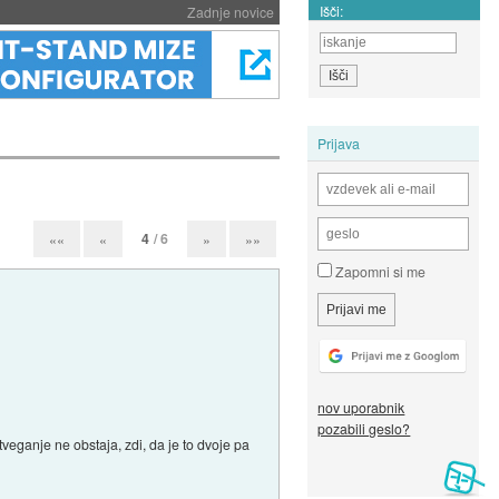
Išči:
Zadnje novice
Prijava
4
/ 6
««
«
»
»»
Zapomni si me
nov uporabnik
pozabili geslo?
tveganje ne obstaja, zdi, da je to dvoje pa