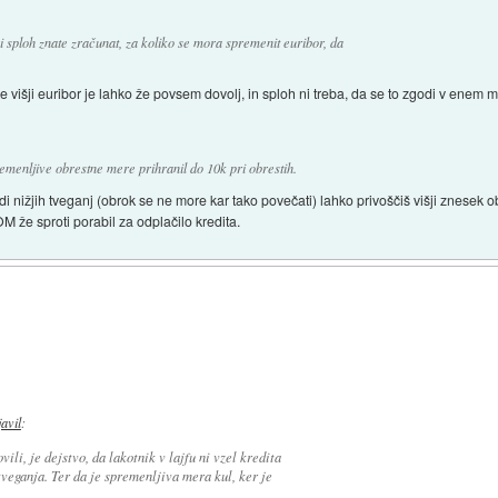
si sploh znate zračunat, za koliko se mora spremenit euribor, da
e višji euribor je lahko že povsem dovolj, in sploh ni treba, da se to zgodi v enem
remenljive obrestne mere prihranil do 10k pri obrestih.
di nižjih tveganj (obrok se ne more kar tako povečati) lahko privoščiš višji znesek ob
OM že sproti porabil za odplačilo kredita.
javil
:
vili, je dejstvo, da lakotnik v lajfu ni vzel kredita
veganja. Ter da je spremenljiva mera kul, ker je