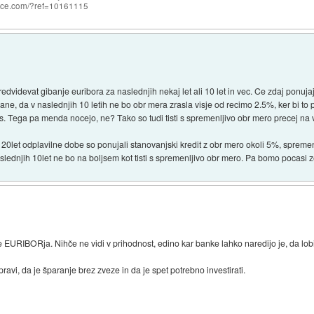
nce.com/?ref=10161115
edvidevat gibanje euribora za naslednjih nekaj let ali 10 let in vec. Ce zdaj ponuj
ne, da v naslednjih 10 letih ne bo obr mera zrasla visje od recimo 2.5%, ker bi to 
s. Tega pa menda nocejo, ne? Tako so tudi tisti s spremenljivo obr mero precej na v
 20let odplavilne dobe so ponujali stanovanjski kredit z obr mero okoli 5%, spremen
aslednjih 10let ne bo na boljsem kot tisti s spremenljivo obr mero. Pa bomo pocasi 
e EURIBORja. Nihče ne vidi v prihodnost, edino kar banke lahko naredijo je, da lo
ravi, da je šparanje brez zveze in da je spet potrebno investirati.