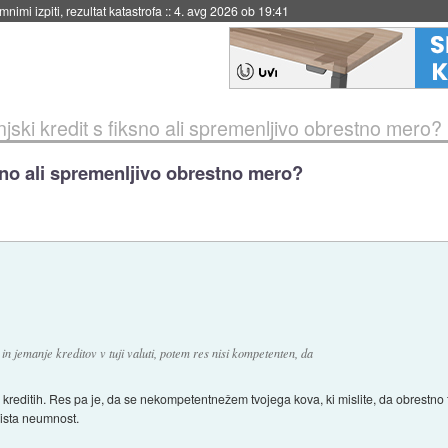
nimi izpiti, rezultat katastrofa
::
4. avg 2026 ob 19:41
jski kredit s fiksno ali spremenljivo obrestno mero?
ksno ali spremenljivo obrestno mero?
n jemanje kreditov v tuji valuti, potem res nisi kompetenten, da
h kreditih. Res pa je, da se nekompetentnežem tvojega kova, ki mislite, da obrestno 
čista neumnost.