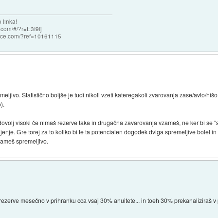
 linka!
com/#/?r=E3I9Ij
nce.com/?ref=10161115
emeljivo. Statistično boljše je tudi nikoli vzeti kateregakoli zvarovanja zase/avto/hišo
).
dovolj visoki če nimaš rezerve taka in drugačna zavarovanja vzameš, ne ker bi se 
ljenje. Gre torej za to koliko bi te ta potencialen dogodek dviga spremeljive bolel 
zameš spremeljivo.
 rezerve mesečno v prihranku cca vsaj 30% anuitete... in toeh 30% prekanaliziraš 