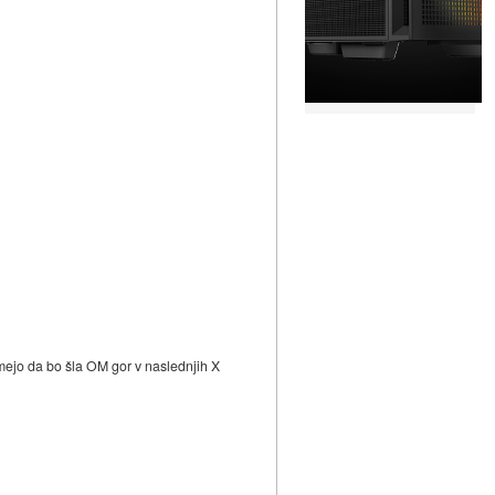
amejo da bo šla OM gor v naslednjih X