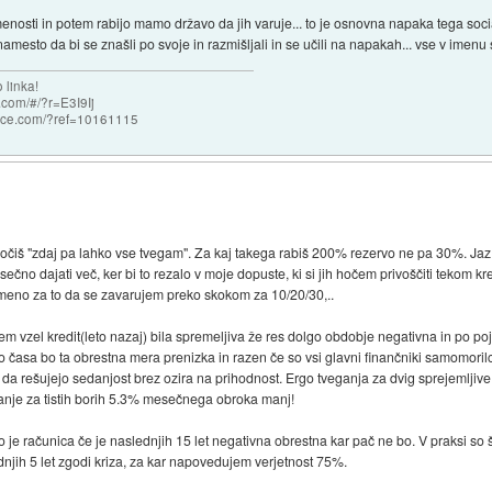
nosti in potem rabijo mamo državo da jih varuje... to je osnovna napaka tega soci
 namesto da bi se znašli po svoje in razmišljali in se učili na napakah... vse v imenu 
 linka!
com/#/?r=E3I9Ij
nce.com/?ref=10161115
dločiš "zdaj pa lahko vse tvegam". Za kaj takega rabiš 200% rezervo ne pa 30%. 
sečno dajati več, ker bi to rezalo v moje dopuste, ki si jih hočem privoščiti tekom k
ameno za to da se zavarujem preko skokom za 10/20/30,..
o sem vzel kredit(leto nazaj) bila spremeljiva že res dolgo obdobje negativna in p
o časa bo ta obrestna mera prenizka in razen če so vsi glavni finančniki samomorilc
 da rešujejo sedanjost brez ozira na prihodnost. Ergo tveganja za dvig sprejemljiv
eganje za tistih borih 5.3% mesečnega obroka manj!
o je računica če je naslednjih 15 let negativna obrestna kar pač ne bo. V praksi 
njih 5 let zgodi kriza, za kar napovedujem verjetnost 75%.