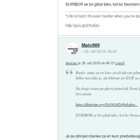
EURIBOR se bo gibal tako, kot bo Nemcem i
"Life is hard; it's even harder when you're st
http://goo.gl/2YuS2x
Mato989
::
26. okt 2019, 09:45
Invictus
je
26. okt 2019 ob 09:35
izjavil
:
Banke znajo za en kurc predvidevati gib
lahko naredijo je, da lobirajo pri ECB za
Na drugi strani pa glavni finančnik Nemčij
investirati.
https://damijan.org/2019/10/24/fiskalno...
EURIBOR se bo gibal tako, kot bo Nemcem
Ja se strinjam banke za en kurc predvidevajo