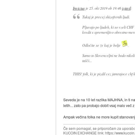
Invictus
je
25. okt 2019 ob 19:46
izjavil
:
Tukaj je precej shizofrenih ljudi.
Pljuvajo po ljudeh, ki so vzeli CHF 
kredit s spremenljivo obrestno mero. 
Odločite se že kaj je bolje
.
Samo to Slovenceljni ne bodo nikoli
tašči...
THIS! folk, ki je pizdil cez jamrajoce ch
Seveda je na 10 let razlika MAJHNA, in ti 
letih... zato pa probajo dobit vsaj malo več z
Ampak večina folka ne more kupit stanovanja 
Če sem pomagal, se priporočam za uporabo
KUCOIN EXCHANGE link: https://www.kucoin.