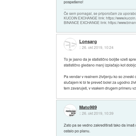
pospešeno!
Če sem pomagal, se priporočam za uporabo
KUCOIN EXCHANGE link: https://www.kucoin.
BINANCE EXCHANGE link: https://www.bina
Lonsarg
::
26. okt 2019, 10:24
To je jasno da je statistično boljše vzeti spr
statistično gledano manj izplačajo kot dobijo
Pa vendar v realnem življenju ko so zneski 
slučajem ki bi te preveč bolel za ugodno živ
tem zavaruješ, v vsakem drugem primeru v
Mato989
::
26. okt 2019, 10:39
Zato pa se vedno zakreditiraš tako da imaš
ostalo po planu.