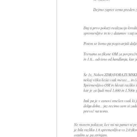
Dejmo zapret temo preden za
Daj ti prvo pokaži realizacijo kred
spremenljive in to z datumov vsaj o
Potem se bomo pa pogovarjali dalje.
Trenutno so fiksne OM za povprečn
in 1.8... odvisno od handlanja, kar j
Še 1x, Noben ZDRAVORAZUMSKI 
nekaj viška keša vsak mesec... in č
Spremenljivo OM in hkrati razliko še
kar je za ljudi med 1.000 in 1.500e
Itak pa je v osnovi smešen vsak ki j
dolga doba... jaz recimo sem si zada
preveč na tesno.
Ne morem pokazat, ker mi na pamet ni prisl
je bila razlika 1.8 spremenljiva vs 2.0 fiks
ostalim se pa strinjam.