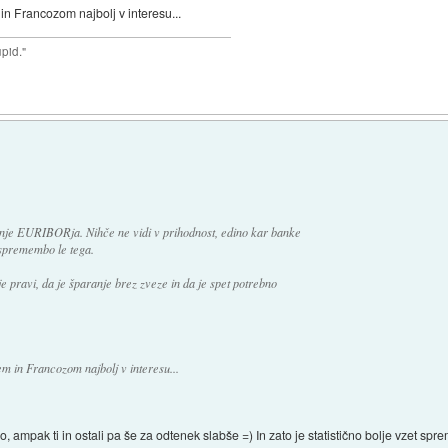
n Francozom najbolj v interesu...
upid."
anje EURIBORja. Nihče ne vidi v prihodnost, edino kar banke
 spremembo le tega.
e pravi, da je šparanje brez zveze in da je spet potrebno
 in Francozom najbolj v interesu...
, ampak ti in ostali pa še za odtenek slabše =) In zato je statistično bolje vzet sp