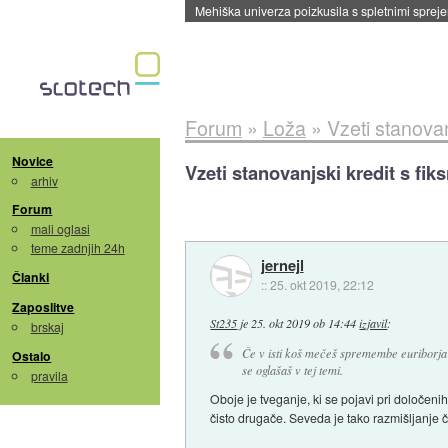
Mehiška univerza poizkusila s spletnimi sprejem
Forum
»
Loža
»
Vzeti stanovan
Novice
Vzeti stanovanjski kredit s fi
arhiv
Forum
mali oglasi
teme zadnjih 24h
jernejl
Članki
::
25. okt 2019, 22:12
Zaposlitve
St235
je
25. okt 2019 ob 14:44
izjavil
:
brskaj
Če v isti koš mečeš spremembe euriborja i
Ostalo
se oglašaš v tej temi.
pravila
Oboje je tveganje, ki se pojavi pri določeni
čisto drugače. Seveda je tako razmišljanje 