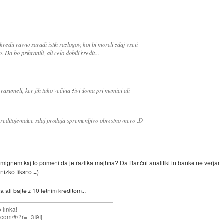
kredit ravno zaradi istih razlogov, kot bi morali zdaj vzeti
Da bo prihranili, ali celo dobili kredit...
 razumeli, ker jih tako večina živi doma pri mamici ali
f kreditojemalce zdaj prodaja spremenljivo obrestno mero :D
namignem kaj to pomeni da je razlika majhna? Da Bančni analitiki in banke ne verj
 nizko fiksno =)
ali bajte z 10 letnim kreditom...
 linka!
com/#/?r=E3I9Ij