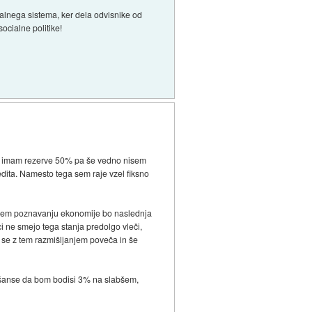
alnega sistema, ker dela odvisnike od
socialne politike!
Jaz imam rezerve 50% pa še vedno nisem
redita. Namesto tega sem raje vzel fiksno
o pojem poznavanju ekonomije bo naslednja
i ne smejo tega stanja predolgo vleči,
e se z tem razmišljanjem poveča in še
so šanse da bom bodisi 3% na slabšem,