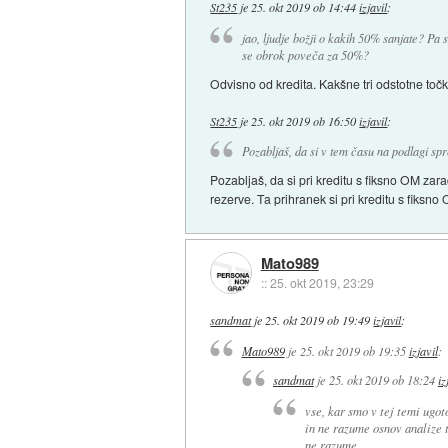
St235
je
25. okt 2019 ob 14:44
izjavil
:
jao, ljudje božji o kakih 50% sanjate? Pa 
se obrok poveča za 50%?
Odvisno od kredita. Kakšne tri odstotne točk
St235
je
25. okt 2019 ob 16:50
izjavil
:
Pozabljaš, da si v tem času na podlagi sp
Pozabljaš, da si pri kreditu s fiksno OM zara
rezerve. Ta prihranek si pri kreditu s fiksno 
Mato989
::
25. okt 2019, 23:29
sandmat
je
25. okt 2019 ob 19:49
izjavil
:
Mato989
je
25. okt 2019 ob 19:35
izjavil
:
sandmat
je
25. okt 2019 ob 18:24
iz
vse, kar smo v tej temi ugoto
in ne razume osnov analize t
ne razume.