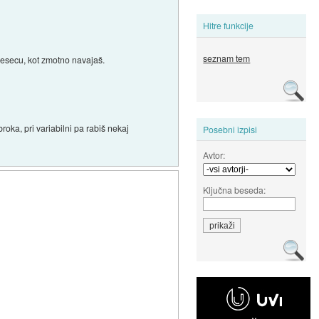
Hitre funkcije
seznam tem
 mesecu, kot zmotno navajaš.
roka, pri variabilni pa rabiš nekaj
Posebni izpisi
Avtor:
Ključna beseda: