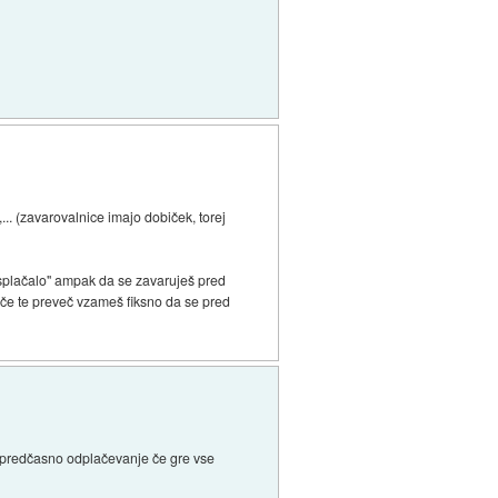
,... (zavarovalnice imajo dobiček, torej
"splačalo" ampak da se zavaruješ pred
in če te preveč vzameš fiksno da se pred
v predčasno odplačevanje če gre vse