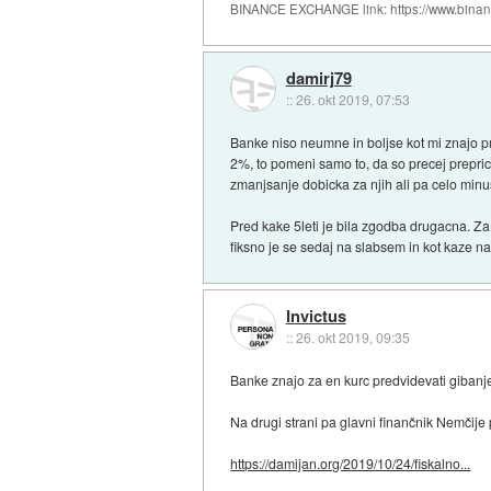
BINANCE EXCHANGE link: https://www.bina
damirj79
::
26. okt 2019, 07:53
Banke niso neumne in boljse kot mi znajo pr
2%, to pomeni samo to, da so precej preprica
zmanjsanje dobicka za njih ali pa celo minu
Pred kake 5leti je bila zgodba drugacna. Za
fiksno je se sedaj na slabsem in kot kaze n
Invictus
::
26. okt 2019, 09:35
Banke znajo za en kurc predvidevati gibanj
Na drugi strani pa glavni finančnik Nemčije p
https://damijan.org/2019/10/24/fiskalno...