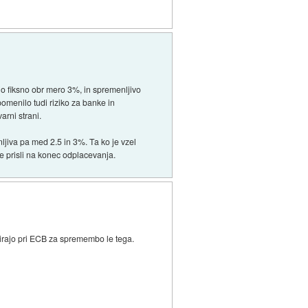
ajo fiksno obr mero 3%, in spremenljivo
pomenilo tudi riziko za banke in
arni strani.
ljiva pa med 2.5 in 3%. Ta ko je vzel
ze prisli na konec odplacevanja.
birajo pri ECB za spremembo le tega.