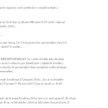
čne lajat po vseh osebno kot v ostalih temah ;)
ita na 20 let kjer je fiksna OM samo 0.2% točke višja od
ktober 2019....
..
o rajo okrog 2.6-2.9 in povprečne spremenljive med 1.6
e debeli % razlike....
KREDITOJEMALEC ne vzame kredita tako da nima
e ta keš vedno ko gre kanaliziraš v odplačilo kredita z
 med fix in spremenljivo hitro profitiraš veliko denarja...
 pomembno...
emlje kredit nad 15 pogojno 20 let... ker je to brutalno
l 15 let max!!! Pa sem želel 12 pa ni zneslo oz. bi bil
o, da bi jemal kredit na 20 let, kot si ze sam ugotovil. Na 10 pa
na. In ne, ni bil oktober 2019, je bilo sobro leto pred tem. Z