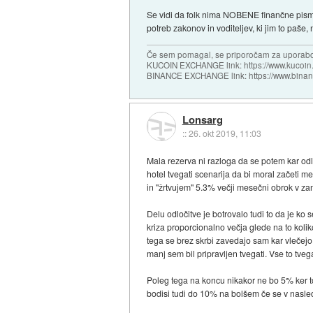
Se vidi da folk nima NOBENE finančne pisme
potreb zakonov in voditeljev, ki jim to paše,
Če sem pomagal, se priporočam za uporabo
KUCOIN EXCHANGE link: https://www.kucoin.
BINANCE EXCHANGE link: https://www.bina
Lonsarg
::
26. okt 2019, 11:03
Mala rezerva ni razloga da se potem kar o
hotel tvegati scenarija da bi moral začeti me
in "žrtvujem" 5.3% večji mesečni obrok v z
Delu odločitve je botrovalo tudi to da je k
kriza proporcionalno večja glede na to kolik
tega se brez skrbi zavedajo sam kar vlečejo
manj sem bil pripravljen tvegati. Vse to tv
Poleg tega na koncu nikakor ne bo 5% ker t
bodisi tudi do 10% na bolšem če se v nasled