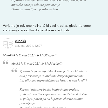
hipoteko obesijo celotno premoženje.
Delavska hranilnica je taka recimo.
Verjetno je odvisno koliko % bi vzel kredita, glede na ceno
stanovanja in razliko do cenilceve vrednosti.
ginekk
::
8. mar 2021, 12:07
Mato989
je
8. mar 2021 ob 11:58
izjavil
:
ginekk
je
8. mar 2021 ob 11:56
izjavil
:
Vprašanje glede hipoteke. A vam je šlo na hipoteko
celo premoženje (morebitne druge nepremičnine,
itd) ali samo nepremičnino za katero je vzet kredit?
Ker vsaj nekatere banke imajo čudno prakso,
zahtevajo cenitev kupovane nepremičnine, določen
% pologa, potem pa na hipoteko obesijo celotno
premoženje.
Delavska hranilnica je taka recimo.