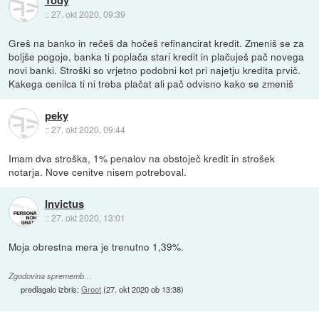
Tody
::
27. okt 2020, 09:39
Greš na banko in rečeš da hočeš refinancirat kredit. Zmeniš se za
boljše pogoje, banka ti poplača stari kredit in plačuješ pač novega
novi banki. Stroški so vrjetno podobni kot pri najetju kredita prvič.
Kakega cenilca ti ni treba plačat ali pač odvisno kako se zmeniš
peky
::
27. okt 2020, 09:44
Imam dva stroška, 1% penalov na obstoječ kredit in strošek
notarja. Nove cenitve nisem potreboval.
Invictus
::
27. okt 2020, 13:01
Moja obrestna mera je trenutno 1,39%.
Zgodovina sprememb…
predlagalo izbris:
Groot
(
27. okt 2020 ob 13:38
)