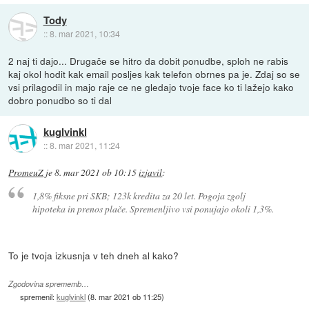
Tody
::
8. mar 2021, 10:34
2 naj ti dajo... Drugače se hitro da dobit ponudbe, sploh ne rabis
kaj okol hodit kak email posljes kak telefon obrnes pa je. Zdaj so se
vsi prilagodil in majo raje ce ne gledajo tvoje face ko ti lažejo kako
dobro ponudbo so ti dal
kuglvinkl
::
8. mar 2021, 11:24
PromeuZ
je
8. mar 2021 ob 10:15
izjavil
:
1,8% fiksne pri SKB; 123k kredita za 20 let. Pogoja zgolj
hipoteka in prenos plače. Spremenljivo vsi ponujajo okoli 1,3%.
To je tvoja izkusnja v teh dneh al kako?
Zgodovina sprememb…
spremenil:
kuglvinkl
(
8. mar 2021 ob 11:25
)