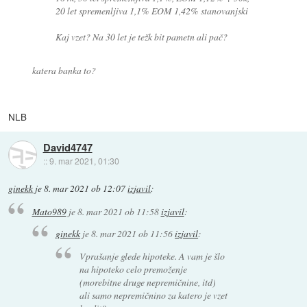
20 let spremenljiva 1,1% EOM 1,42% stanovanjski
Kaj vzet? Na 30 let je težk bit pametn ali pač?
katera banka to?
NLB
David4747
::
9. mar 2021, 01:30
ginekk
je
8. mar 2021 ob 12:07
izjavil
:
Mato989
je
8. mar 2021 ob 11:58
izjavil
:
ginekk
je
8. mar 2021 ob 11:56
izjavil
:
Vprašanje glede hipoteke. A vam je šlo
na hipoteko celo premoženje
(morebitne druge nepremičnine, itd)
ali samo nepremičnino za katero je vzet