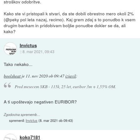
stroškov odobritve.
Kako ste vi pristopali k stvari, da ste dobili obrestno mero okoli 2%
(@peky pol leta nazaj, recimo). Kaj grem zdaj s to ponudbo k vsem
drugim bankam in pridobivam boljše ponudbe dokler se da, ali
kako?
Invictus
::
8. mar 2021, 09:43
Tako nekako...
boolsheat
je
11. nov 2020 ob 09:47
izjavil
:
Pred mesecem SKB - 115k, 25 let, euribor 3m + 1,55% OM.
A ti upoštevajo negativen EURIBOR?
Zgodovina sprememb…
spremenil:
Invictus
(
8. mar 2021 ob 09:43
)
koko7181