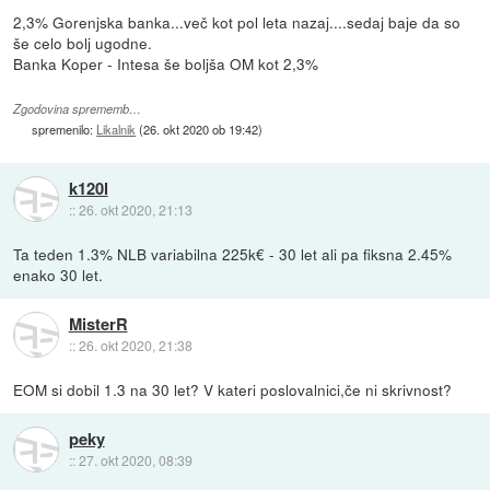
2,3% Gorenjska banka...več kot pol leta nazaj....sedaj baje da so
še celo bolj ugodne.
Banka Koper - Intesa še boljša OM kot 2,3%
Zgodovina sprememb…
spremenilo:
Likalnik
(
26. okt 2020 ob 19:42
)
k120l
::
26. okt 2020, 21:13
Ta teden 1.3% NLB variabilna 225k€ - 30 let ali pa fiksna 2.45%
enako 30 let.
MisterR
::
26. okt 2020, 21:38
EOM si dobil 1.3 na 30 let? V kateri poslovalnici,če ni skrivnost?
peky
::
27. okt 2020, 08:39