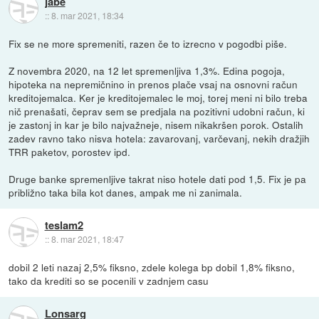
jabe
::
8. mar 2021, 18:34
Fix se ne more spremeniti, razen če to izrecno v pogodbi piše.
Z novembra 2020, na 12 let spremenljiva 1,3%. Edina pogoja,
hipoteka na nepremičnino in prenos plače vsaj na osnovni račun
kreditojemalca. Ker je kreditojemalec le moj, torej meni ni bilo treba
nič prenašati, čeprav sem se predjala na pozitivni udobni račun, ki
je zastonj in kar je bilo najvažneje, nisem nikakršen porok. Ostalih
zadev ravno tako nisva hotela: zavarovanj, varčevanj, nekih dražjih
TRR paketov, porostev ipd.
Druge banke spremenljive takrat niso hotele dati pod 1,5. Fix je pa
približno taka bila kot danes, ampak me ni zanimala.
teslam2
::
8. mar 2021, 18:47
dobil 2 leti nazaj 2,5% fiksno, zdele kolega bp dobil 1,8% fiksno,
tako da krediti so se pocenili v zadnjem casu
Lonsarg