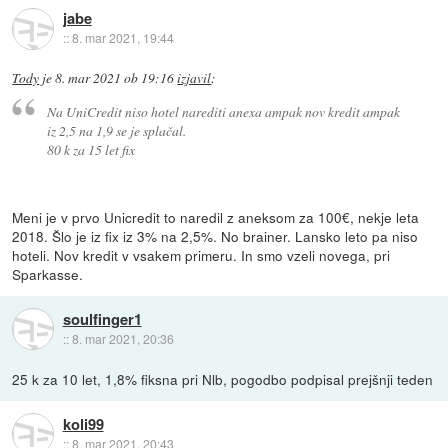
jabe
::
8. mar 2021, 19:44
Tody
je
8. mar 2021 ob 19:16
izjavil
:
Na UniCredit niso hotel narediti anexa ampak nov kredit ampak
iz 2,5 na 1,9 se je splačal.
80 k za 15 let fix
Meni je v prvo Unicredit to naredil z aneksom za 100€, nekje leta
2018. Šlo je iz fix iz 3% na 2,5%. No brainer. Lansko leto pa niso
hoteli. Nov kredit v vsakem primeru. In smo vzeli novega, pri
Sparkasse.
soulfinger1
::
8. mar 2021, 20:36
25 k za 10 let, 1,8% fiksna pri Nlb, pogodbo podpisal prejšnji teden
koli99
::
8. mar 2021, 20:43