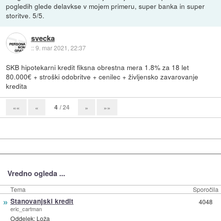
pogledih glede delavkse v mojem primeru, super banka in super
storitve. 5/5.
svecka
::
9. mar 2021, 22:37
SKB hipotekarni kredit fiksna obrestna mera 1.8% za 18 let
80.000€ + stroški odobritve + cenilec + življensko zavarovanje
kredita
4
/ 24
««
«
»
»»
Vredno ogleda ...
Tema
Sporočila
»
Stanovanjski kredit
4048
eric_cartman
Oddelek:
Loža