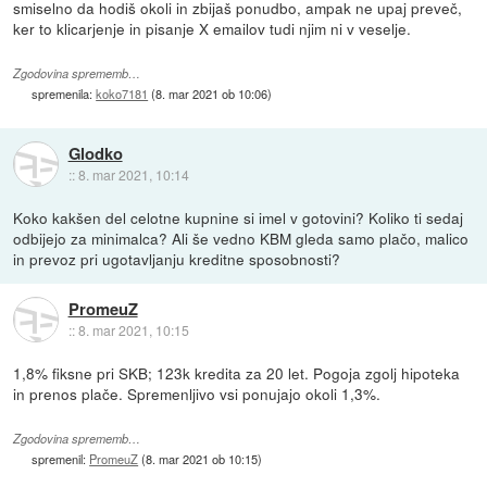
smiselno da hodiš okoli in zbijaš ponudbo, ampak ne upaj preveč,
ker to klicarjenje in pisanje X emailov tudi njim ni v veselje.
Zgodovina sprememb…
spremenila:
koko7181
(
8. mar 2021 ob 10:06
)
Glodko
::
8. mar 2021, 10:14
Koko kakšen del celotne kupnine si imel v gotovini? Koliko ti sedaj
odbijejo za minimalca? Ali še vedno KBM gleda samo plačo, malico
in prevoz pri ugotavljanju kreditne sposobnosti?
PromeuZ
::
8. mar 2021, 10:15
1,8% fiksne pri SKB; 123k kredita za 20 let. Pogoja zgolj hipoteka
in prenos plače. Spremenljivo vsi ponujajo okoli 1,3%.
Zgodovina sprememb…
spremenil:
PromeuZ
(
8. mar 2021 ob 10:15
)