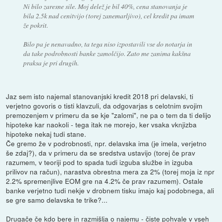
Ni bilo zaresne sile. Moj delež je bil 40%, cena stanovanja je
bila 2.5k nad cenitvijo (torej zanemarljivo), cel kredit pa imam
že pokrit.
Bilo pa je nenavadno, ta tega niso izpostavili vse do notarja in
da take podrobnosti banke zamolčijo. Zato me zanima kakšna
praksa je pri drugih.
Jaz sem isto najemal stanovanjski kredit 2018 pri delavski, ti
verjetno govoris o tisti klavzuli, da odgovarjas s celotnim svojim
premozenjem v primeru da se kje "zalomi", ne pa o tem da ti delijo
hipoteke kar naokoli - tega itak ne morejo, ker vsaka vknjizba
hipoteke nekaj tudi stane.
Če gremo že v podrobnosti, npr. delavska ima (je imela, verjetno
še zdaj?), da v primeru da se sredstva ustavijo (torej če prav
razumem, v teoriji pod to spada tudi izguba službe in izguba
prilivov na račun), narastva obrestna mera za 2% (torej moja iz npr
2.2% spremenjlive EOM gre na 4.2% če prav razumem). Ostale
banke verjetno tudi nekje v drobnem tisku imajo kaj podobnega, ali
se gre samo delavska te trike?...
Drugače če kdo bere in razmišlja o najemu - čiste pohvale v vseh