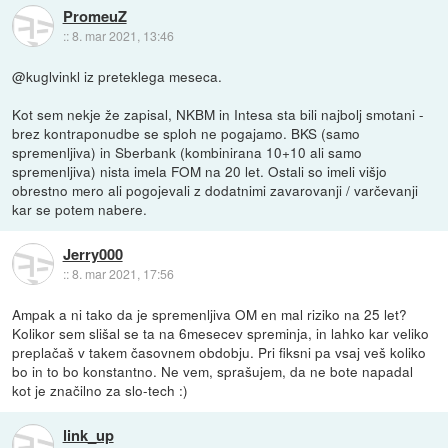
PromeuZ
::
8. mar 2021, 13:46
@kuglvinkl iz preteklega meseca.
Kot sem nekje že zapisal, NKBM in Intesa sta bili najbolj smotani -
brez kontraponudbe se sploh ne pogajamo. BKS (samo
spremenljiva) in Sberbank (kombinirana 10+10 ali samo
spremenljiva) nista imela FOM na 20 let. Ostali so imeli višjo
obrestno mero ali pogojevali z dodatnimi zavarovanji / varčevanji
kar se potem nabere.
Jerry000
::
8. mar 2021, 17:56
Ampak a ni tako da je spremenljiva OM en mal riziko na 25 let?
Kolikor sem slišal se ta na 6mesecev spreminja, in lahko kar veliko
preplačaš v takem časovnem obdobju. Pri fiksni pa vsaj veš koliko
bo in to bo konstantno. Ne vem, sprašujem, da ne bote napadal
kot je značilno za slo-tech :)
link_up