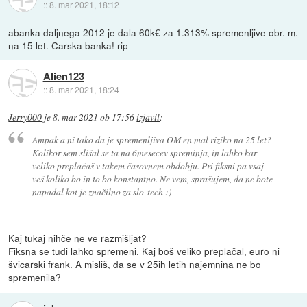
::
8. mar 2021, 18:12
abanka daljnega 2012 je dala 60k€ za 1.313% spremenljive obr. m.
na 15 let. Carska banka! rip
Alien123
::
8. mar 2021, 18:24
Jerry000
je
8. mar 2021 ob 17:56
izjavil
:
Ampak a ni tako da je spremenljiva OM en mal riziko na 25 let?
Kolikor sem slišal se ta na 6mesecev spreminja, in lahko kar
veliko preplačaš v takem časovnem obdobju. Pri fiksni pa vsaj
veš koliko bo in to bo konstantno. Ne vem, sprašujem, da ne bote
napadal kot je značilno za slo-tech :)
Kaj tukaj nihče ne ve razmišljat?
Fiksna se tudi lahko spremeni. Kaj boš veliko preplačal, euro ni
švicarski frank. A misliš, da se v 25ih letih najemnina ne bo
spremenila?