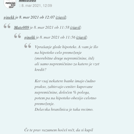
::
8. mar 2021, 12:09
ginekk
je
8. mar 2021 ob 12:07
izjavil
:
Mato989
je
8. mar 2021 ob 11:58
izjavil
:
ginekk
je
8. mar 2021 ob 11:56
izjavil
:
Vprašanje glede hipoteke. A vam je šlo
na hipoteko celo premoženje
(morebitne druge nepremičnine, itd)
ali samo nepremičnino za katero je vzet
kredit?
Ker vsaj nekatere banke imajo čudno
prakso, zahtevajo cenitev kupovane
nepremičnine, določen % pologa,
potem pa na hipoteko obesijo celotno
premoženje.
Delavska hranilnica je taka recimo.
Če te prav razumem hočeš rečt, da si kupil