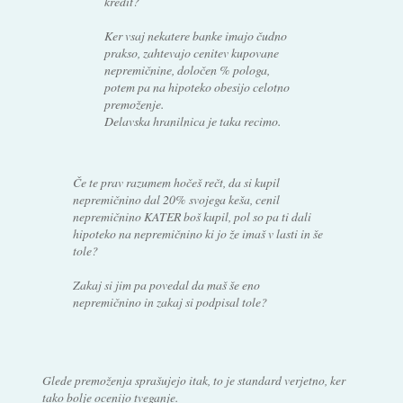
kredit?
Ker vsaj nekatere banke imajo čudno
prakso, zahtevajo cenitev kupovane
nepremičnine, določen % pologa,
potem pa na hipoteko obesijo celotno
premoženje.
Delavska hranilnica je taka recimo.
Če te prav razumem hočeš rečt, da si kupil
nepremičnino dal 20% svojega keša, cenil
nepremičnino KATER boš kupil, pol so pa ti dali
hipoteko na nepremičnino ki jo že imaš v lasti in še
tole?
Zakaj si jim pa povedal da maš še eno
nepremičnino in zakaj si podpisal tole?
Glede premoženja sprašujejo itak, to je standard verjetno, ker
tako bolje ocenijo tveganje.