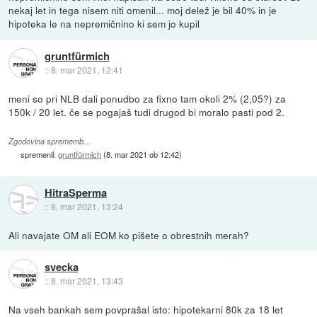
nekaj let in tega nisem niti omenil... moj delež je bil 40% in je
hipoteka le na nepremičnino ki sem jo kupil
gruntfürmich
::
8. mar 2021, 12:41
meni so pri NLB dali ponudbo za fixno tam okoli 2% (2,05?) za
150k / 20 let. če se pogajaš tudi drugod bi moralo pasti pod 2.
Zgodovina sprememb…
spremenil:
gruntfürmich
(
8. mar 2021 ob 12:42
)
HitraSperma
::
8. mar 2021, 13:24
Ali navajate OM ali EOM ko pišete o obrestnih merah?
svecka
::
8. mar 2021, 13:43
Na vseh bankah sem povprašal isto: hipotekarni 80k za 18 let