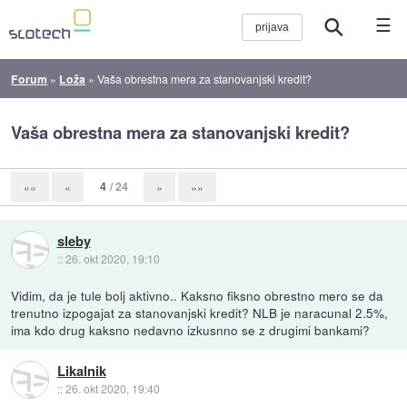
☰
Forum
»
Loža
»
Vaša obrestna mera za stanovanjski kredit?
Vaša obrestna mera za stanovanjski kredit?
4
/ 24
««
«
»
»»
sleby
::
26. okt 2020, 19:10
Vidim, da je tule bolj aktivno.. Kaksno fiksno obrestno mero se da
trenutno izpogajat za stanovanjski kredit? NLB je naracunal 2.5%,
ima kdo drug kaksno nedavno izkusnno se z drugimi bankami?
Likalnik
::
26. okt 2020, 19:40