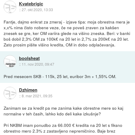
Kvatebrigic
::
27. okt 2020, 13:33
Fantje, dajmo enkrat za zmeraj - izjave tipa: moja obrestna mera je
x,x% nima čisto nobene veze, če ne poveš zraven za kakšen
znesek se gre, ker OM variira glede na višino zneska. Beri: v banki
boš dobil 2,3% OM za 100k€ na 20 let in 2,7% za 200k€ na 20 let.
Zato prosim pišite višino kredita, OM in dobo odplačevanja.
boolsheat
::
11. nov 2020, 09:47
Pred mesecem SKB - 115k, 25 let, euribor 3m + 1,55% OM.
Dzhimen
::
8. mar 2021, 09:35
Zanimam se za kredit pa me zanima kake obrestne mere so kaj
normalne v teh časih, lahko kdo deli kake izkušnje?
Pri NKBM imam ponudbo za 66.000 € kredita na 20 let s fiksno
obrestno mero 2.3% z zastavljeno nepremičnino. Baje brez