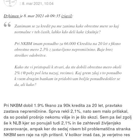
::
8. mar 2021, 10:04
Dzhimen
je
8. mar 2021 ob 09:35
izjavil
:
Zanimam se za kredit pa me zanima kake obrestne mere so kaj
normalne v teh časih, lahko kdo deli kake izkušnje?
Pri NKBM imam ponudbo za 66.000 € kredita na 20 let s fiksno
obrestno mero 2.3% z zastavljeno nepremičnino. Baje brez
stroškov odobritve.
Kako ste vi pristopali k stvari, da ste dobili obrestno mero okoli
2% (@peky pol leta nazaj, recimo). Kaj grem zdaj s to ponudbo
k vsem drugim bankam in pridobivam boljše ponudbedokler se
da, ali kako?
Pri NKBM dobil 1.9% fiksno za 90k kredita za 20 let, pravtako
zastava nepremičnine. Sprva rekli 2,1%, nato sem malo pritiskal,
da so poslali prošnjo nekomu višje in je šlo skozi. Sem pa šel zgolj
še k NLB kjer so ponujali tudi 2,1% in še zahtevali življenjsko
zavarovanje, ampak ker do sedaj nisem bil problematična stranka
NKBM sem raje na njih pritisnil. V kolikor imaš čas, je verjetno res