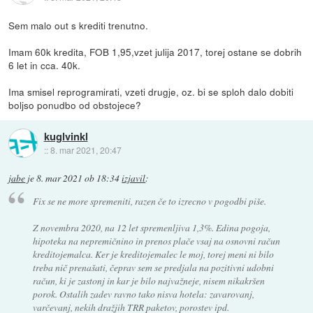
Sem malo out s krediti trenutno.
Imam 60k kredita, FOB 1,95,vzet julija 2017, torej ostane se dobrih
6 let in cca. 40k.
Ima smisel reprogramirati, vzeti drugje, oz. bi se sploh dalo dobiti
boljso ponudbo od obstojece?
kuglvinkl
::
8. mar 2021, 20:47
jabe
je
8. mar 2021 ob 18:34
izjavil
:
Fix se ne more spremeniti, razen če to izrecno v pogodbi piše.
Z novembra 2020, na 12 let spremenljiva 1,3%. Edina pogoja,
hipoteka na nepremičnino in prenos plače vsaj na osnovni račun
kreditojemalca. Ker je kreditojemalec le moj, torej meni ni bilo
treba nič prenašati, čeprav sem se predjala na pozitivni udobni
račun, ki je zastonj in kar je bilo najvažneje, nisem nikakršen
porok. Ostalih zadev ravno tako nisva hotela: zavarovanj,
varčevanj, nekih dražjih TRR paketov, porostev ipd.