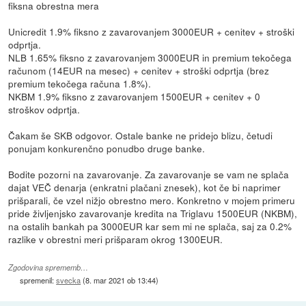
fiksna obrestna mera
Unicredit 1.9% fiksno z zavarovanjem 3000EUR + cenitev + stroški
odprtja.
NLB 1.65% fiksno z zavarovanjem 3000EUR in premium tekočega
računom (14EUR na mesec) + cenitev + stroški odprtja (brez
premium tekočega računa 1.8%).
NKBM 1.9% fiksno z zavarovanjem 1500EUR + cenitev + 0
stroškov odprtja.
Čakam še SKB odgovor. Ostale banke ne pridejo blizu, četudi
ponujam konkurenčno ponudbo druge banke.
Bodite pozorni na zavarovanje. Za zavarovanje se vam ne splača
dajat VEČ denarja (enkratni plačani znesek), kot če bi naprimer
prišparali, če vzel nižjo obrestno mero. Konkretno v mojem primeru
pride življenjsko zavarovanje kredita na Triglavu 1500EUR (NKBM),
na ostalih bankah pa 3000EUR kar sem mi ne splača, saj za 0.2%
razlike v obrestni meri prišparam okrog 1300EUR.
Zgodovina sprememb…
spremenil:
svecka
(
8. mar 2021 ob 13:44
)