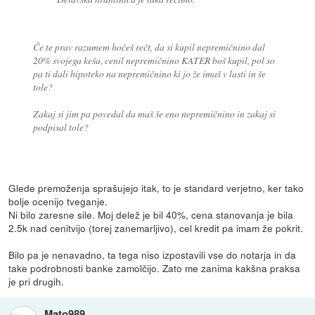
Če te prav razumem hočeš rečt, da si kupil nepremičnino dal
20% svojega keša, cenil nepremičnino KATER boš kupil, pol so
pa ti dali hipoteko na nepremičnino ki jo že imaš v lasti in še
tole?
Zakaj si jim pa povedal da maš še eno nepremičnino in zakaj si
podpisal tole?
Glede premoženja sprašujejo itak, to je standard verjetno, ker tako
bolje ocenijo tveganje.
Ni bilo zaresne sile. Moj delež je bil 40%, cena stanovanja je bila
2.5k nad cenitvijo (torej zanemarljivo), cel kredit pa imam že pokrit.
Bilo pa je nenavadno, ta tega niso izpostavili vse do notarja in da
take podrobnosti banke zamolčijo. Zato me zanima kakšna praksa
je pri drugih.
Mato989