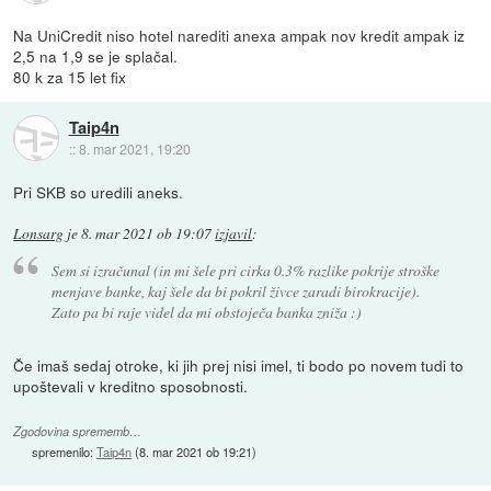
Na UniCredit niso hotel narediti anexa ampak nov kredit ampak iz
2,5 na 1,9 se je splačal.
80 k za 15 let fix
Taip4n
::
8. mar 2021, 19:20
Pri SKB so uredili aneks.
Lonsarg
je
8. mar 2021 ob 19:07
izjavil
:
Sem si izračunal (in mi šele pri cirka 0.3% razlike pokrije stroške
menjave banke, kaj šele da bi pokril živce zaradi birokracije).
Zato pa bi raje videl da mi obstoječa banka zniža :)
Če imaš sedaj otroke, ki jih prej nisi imel, ti bodo po novem tudi to
upoštevali v kreditno sposobnosti.
Zgodovina sprememb…
spremenilo:
Taip4n
(
8. mar 2021 ob 19:21
)