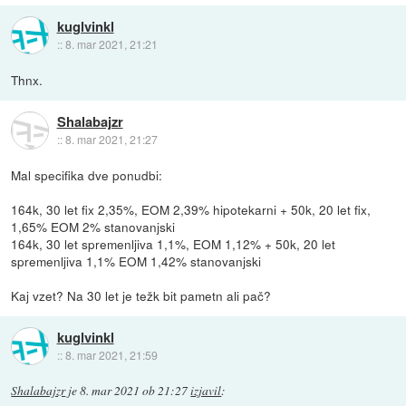
kuglvinkl
::
8. mar 2021, 21:21
Thnx.
Shalabajzr
::
8. mar 2021, 21:27
Mal specifika dve ponudbi:
164k, 30 let fix 2,35%, EOM 2,39% hipotekarni + 50k, 20 let fix,
1,65% EOM 2% stanovanjski
164k, 30 let spremenljiva 1,1%, EOM 1,12% + 50k, 20 let
spremenljiva 1,1% EOM 1,42% stanovanjski
Kaj vzet? Na 30 let je težk bit pametn ali pač?
kuglvinkl
::
8. mar 2021, 21:59
Shalabajzr
je
8. mar 2021 ob 21:27
izjavil
: