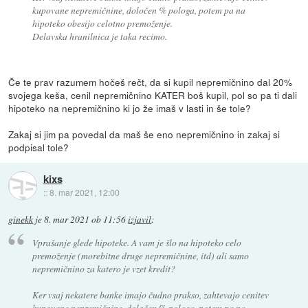
kupovane nepremičnine, določen % pologa, potem pa na
hipoteko obesijo celotno premoženje.
Delavska hranilnica je taka recimo.
Če te prav razumem hočeš rečt, da si kupil nepremičnino dal 20%
svojega keša, cenil nepremičnino KATER boš kupil, pol so pa ti dali
hipoteko na nepremičnino ki jo že imaš v lasti in še tole?
Zakaj si jim pa povedal da maš še eno nepremičnino in zakaj si
podpisal tole?
kixs
::
8. mar 2021, 12:00
ginekk
je
8. mar 2021 ob 11:56
izjavil
:
Vprašanje glede hipoteke. A vam je šlo na hipoteko celo
premoženje (morebitne druge nepremičnine, itd) ali samo
nepremičnino za katero je vzet kredit?
Ker vsaj nekatere banke imajo čudno prakso, zahtevajo cenitev
kupovane nepremičnine, določen % pologa, potem pa na