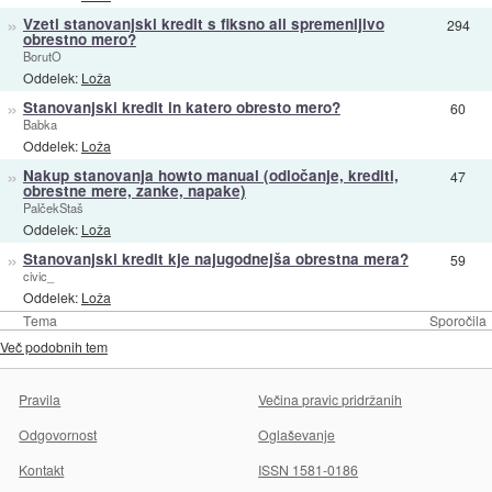
»
Vzeti stanovanjski kredit s fiksno ali spremenljivo
294
obrestno mero?
BorutO
Oddelek:
Loža
»
Stanovanjski kredit in katero obresto mero?
60
Babka
Oddelek:
Loža
»
Nakup stanovanja howto manual (odločanje, krediti,
47
obrestne mere, zanke, napake)
PalčekStaš
Oddelek:
Loža
»
Stanovanjski kredit kje najugodnejša obrestna mera?
59
civic_
Oddelek:
Loža
Tema
Sporočila
Več podobnih tem
Pravila
Večina pravic pridržanih
Odgovornost
Oglaševanje
Kontakt
ISSN 1581-0186