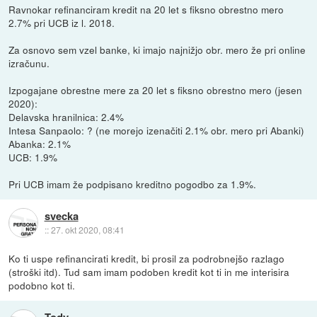
Ravnokar refinanciram kredit na 20 let s fiksno obrestno mero
2.7% pri UCB iz l. 2018.
Za osnovo sem vzel banke, ki imajo najnižjo obr. mero že pri online
izračunu.
Izpogajane obrestne mere za 20 let s fiksno obrestno mero (jesen
2020):
Delavska hranilnica: 2.4%
Intesa Sanpaolo: ? (ne morejo izenačiti 2.1% obr. mero pri Abanki)
Abanka: 2.1%
UCB: 1.9%
Pri UCB imam že podpisano kreditno pogodbo za 1.9%.
svecka
::
27. okt 2020, 08:41
Ko ti uspe refinancirati kredit, bi prosil za podrobnejšo razlago
(stroški itd). Tud sam imam podoben kredit kot ti in me interisira
podobno kot ti.