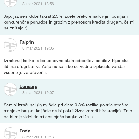
::
8. mar 2021, 18:56
Jap, jaz sem dobil takrat 2.5%, zdele preko emailov jim pošiljam
konkurenčne ponudbe in grozim z prenosom kredita drugam, če mi
ne znižajo :)
Taip4n
::
8. mar 2021, 19:05
Izračunaj koliko te bo ponovno stala odobritev, cenitev, hipoteka
itd. na drugi banki. Verjetno se ti bo še vedno izplačalo vendar
vseeno je za preveriti.
Lonsarg
::
8. mar 2021, 19:07
Sem si izračunal (in mi šele pri cirka 0.3% razlike pokrije stroške
menjave banke, kaj šele da bi pokril živce zaradi birokracije). Zato
pa bi raje videl da mi obstoječa banka zniža :)
Tody
::
8. mar 2021, 19:16