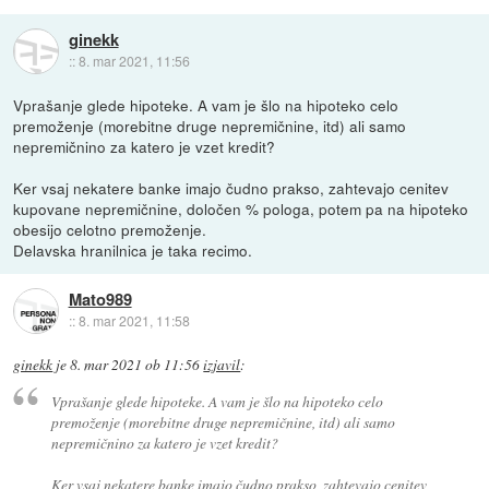
ginekk
::
8. mar 2021, 11:56
Vprašanje glede hipoteke. A vam je šlo na hipoteko celo
premoženje (morebitne druge nepremičnine, itd) ali samo
nepremičnino za katero je vzet kredit?
Ker vsaj nekatere banke imajo čudno prakso, zahtevajo cenitev
kupovane nepremičnine, določen % pologa, potem pa na hipoteko
obesijo celotno premoženje.
Delavska hranilnica je taka recimo.
Mato989
::
8. mar 2021, 11:58
ginekk
je
8. mar 2021 ob 11:56
izjavil
:
Vprašanje glede hipoteke. A vam je šlo na hipoteko celo
premoženje (morebitne druge nepremičnine, itd) ali samo
nepremičnino za katero je vzet kredit?
Ker vsaj nekatere banke imajo čudno prakso, zahtevajo cenitev