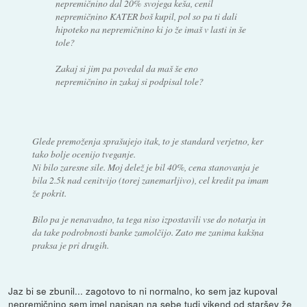
nepremičnino dal 20% svojega keša, cenil
nepremičnino KATER boš kupil, pol so pa ti dali
hipoteko na nepremičnino ki jo že imaš v lasti in še
tole?
Zakaj si jim pa povedal da maš še eno
nepremičnino in zakaj si podpisal tole?
Glede premoženja sprašujejo itak, to je standard verjetno, ker
tako bolje ocenijo tveganje.
Ni bilo zaresne sile. Moj delež je bil 40%, cena stanovanja je
bila 2.5k nad cenitvijo (torej zanemarljivo), cel kredit pa imam
že pokrit.
Bilo pa je nenavadno, ta tega niso izpostavili vse do notarja in
da take podrobnosti banke zamolčijo. Zato me zanima kakšna
praksa je pri drugih.
Jaz bi se zbunil... zagotovo to ni normalno, ko sem jaz kupoval
nepremičnino sem imel napisan na sebe tudi vikend od staršev že