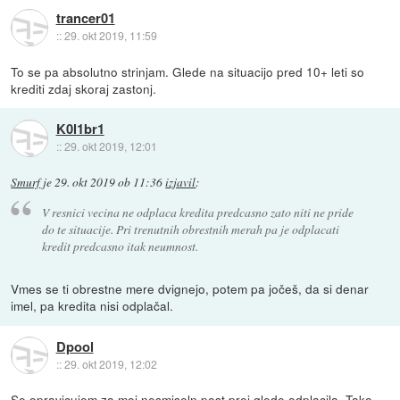
trancer01
::
29. okt 2019, 11:59
To se pa absolutno strinjam. Glede na situacijo pred 10+ leti so
krediti zdaj skoraj zastonj.
K0l1br1
::
29. okt 2019, 12:01
Smurf
je
29. okt 2019 ob 11:36
izjavil
:
V resnici vecina ne odplaca kredita predcasno zato niti ne pride
do te situacije. Pri trenutnih obrestnih merah pa je odplacati
kredit predcasno itak neumnost.
Vmes se ti obrestne mere dvignejo, potem pa jočeš, da si denar
imel, pa kredita nisi odplačal.
Dpool
::
29. okt 2019, 12:02
Se opravicujem za moj nesmiseln post prej glede odplacila. Tako