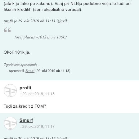
(afaik je tako po zakonu). Vsaj pri NLBju podobno velja to tudi pri
fiksnih kreditih (sem eksplicitno vprasal).
profii
je
29. okt 2019 ob 11:11
izjavil
:
torej plačaš ~101k in ne 135k?
Okoli 101k ja.
Zgodovina sprememb…
spremenil:
Smurf
(
29. okt 2019 ob 11:13
)
profii
::
29. okt 2019, 11:15
Tudi za kredit z FOM?
Smurf
::
29. okt 2019, 11:17
profii
je
29. okt 2019 ob 11:15
izjavil
: