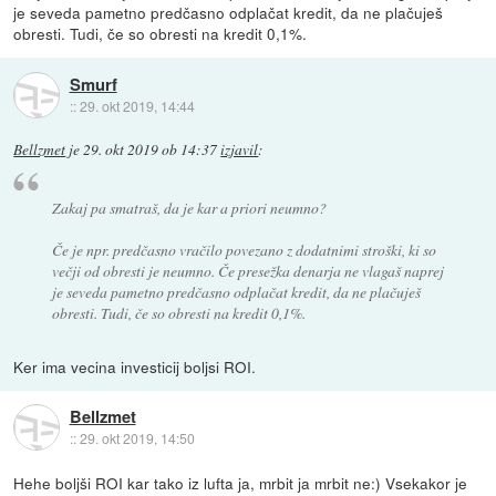
je seveda pametno predčasno odplačat kredit, da ne plačuješ
obresti. Tudi, če so obresti na kredit 0,1%.
Smurf
::
29. okt 2019, 14:44
Bellzmet
je
29. okt 2019 ob 14:37
izjavil
:
Zakaj pa smatraš, da je kar a priori neumno?
Če je npr. predčasno vračilo povezano z dodatnimi stroški, ki so
večji od obresti je neumno. Če presežka denarja ne vlagaš naprej
je seveda pametno predčasno odplačat kredit, da ne plačuješ
obresti. Tudi, če so obresti na kredit 0,1%.
Ker ima vecina investicij boljsi ROI.
Bellzmet
::
29. okt 2019, 14:50
Hehe boljši ROI kar tako iz lufta ja, mrbit ja mrbit ne:) Vsekakor je