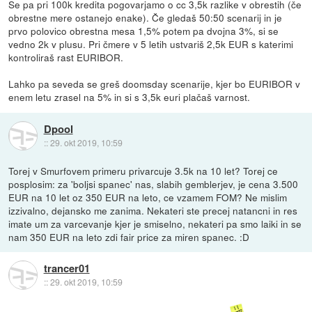
Se pa pri 100k kredita pogovarjamo o cc 3,5k razlike v obrestih (če
obrestne mere ostanejo enake). Če gledaš 50:50 scenarij in je
prvo polovico obrestna mesa 1,5% potem pa dvojna 3%, si se
vedno 2k v plusu. Pri čmere v 5 letih ustvariš 2,5k EUR s katerimi
kontroliraš rast EURIBOR.
Lahko pa seveda se greš doomsday scenarije, kjer bo EURIBOR v
enem letu zrasel na 5% in si s 3,5k euri plačaš varnost.
Dpool
::
29. okt 2019, 10:59
Torej v Smurfovem primeru privarcuje 3.5k na 10 let? Torej ce
posplosim: za 'boljsi spanec' nas, slabih gemblerjev, je cena 3.500
EUR na 10 let oz 350 EUR na leto, ce vzamem FOM? Ne mislim
izzivalno, dejansko me zanima. Nekateri ste precej natancni in res
imate um za varcevanje kjer je smiselno, nekateri pa smo laiki in se
nam 350 EUR na leto zdi fair price za miren spanec. :D
trancer01
::
29. okt 2019, 10:59