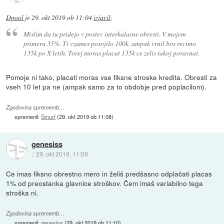
Dpool
je
29. okt 2019 ob 11:04
izjavil
:
Mislim da tu pridejo v postev interkalarne obresti. V mojem
primeru 35%. Ti vzames posojilo 100k, ampak vrnil bos recimo
135k po X letih. Torej moras placat 135k ce zelis takoj poravnat.
Pomoje ni tako, placati moras vse fiksne stroske kredita. Obresti za
vseh 10 let pa ne (ampak samo za to obdobje pred poplacilom).
Zgodovina sprememb…
spremenil:
Smurf
(
29. okt 2019 ob 11:08
)
genesiss
::
29. okt 2019, 11:09
Ce imas fiksno obrestno mero in želiš predšasno odplačati placas
1% od preostanka glavnice stroškov. Čem imaš variabilno tega
stroška ni.
Zgodovina sprememb…
spremenil:
genesiss
(
29. okt 2019 ob 11:10
)