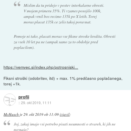
Mislim da tu pridejo v postev interkalarne obresti.
V mojem primeru 35%. Ti vzames posojilo 100k,
ampak vrnil bos recimo 135k po X letih. Torej
moras placat 135k ce zelis takoj poravnat.
Pomoje ni tako, placati moras vse fiksne stroske kredita. Obresti
za vseh 10 let pa ne (ampak samo za to obdobje pred
poplacilom).
https://vemvec.si/index.php/potrosniski...
Fiksni stroški (odobritev, itd) + max. 1% predčasno poplačanega,
torej +1k.
profii
::
29. okt 2019, 11:11
McHusch
je
29. okt 2019 ob 11:09
izjavil
:
Joj, zakaj imajo vsi potrebo pisati neumnosti o stvareh, ki jih ne
poznajo?