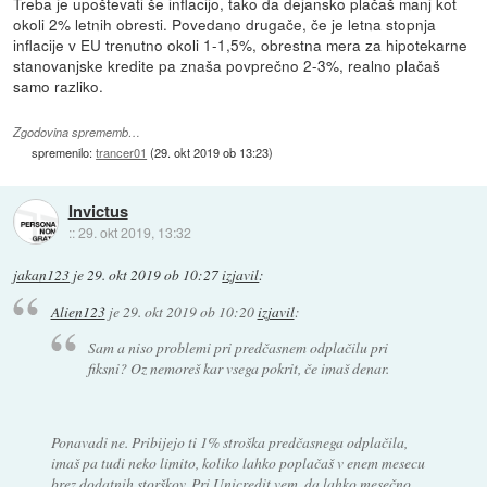
Treba je upoštevati še inflacijo, tako da dejansko plačaš manj kot
okoli 2% letnih obresti. Povedano drugače, če je letna stopnja
inflacije v EU trenutno okoli 1-1,5%, obrestna mera za hipotekarne
stanovanjske kredite pa znaša povprečno 2-3%, realno plačaš
samo razliko.
Zgodovina sprememb…
spremenilo:
trancer01
(
29. okt 2019 ob 13:23
)
Invictus
::
29. okt 2019, 13:32
jakan123
je
29. okt 2019 ob 10:27
izjavil
:
Alien123
je
29. okt 2019 ob 10:20
izjavil
:
Sam a niso problemi pri predčasnem odplačilu pri
fiksni? Oz nemoreš kar vsega pokrit, če imaš denar.
Ponavadi ne. Pribijejo ti 1% stroška predčasnega odplačila,
imaš pa tudi neko limito, koliko lahko poplačaš v enem mesecu
brez dodatnih storškov. Pri Unicredit vem, da lahko mesečno