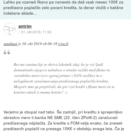
Lahko pa vzameš fiksno pa namesto da daš vsak mesec 100€ za
predčasno poplačilo zelo poceni kredita, ta denar vložiš v kakšne
indeksne sklade...
antrim
::
31. okt 2019, 11:33
sandmat
je
30. okt 2019 ob 06:38
izjavil
:
Res me zanima kje se skriva lakotnik zdaj, ko je več ljudi
demantiralo njegove nebuloze o strašni razliki med fiksno in
variabilno mero (evo zgoraj primer z 0.6% razlike) in o
nelegalnosti zaračunavanja predčasnega poplačila kredita.
Mogoče smo ga prepričali, da gre vzet kredit s fiksno mero in se
končno odseli iz mama hotela? :)
Verjetno je obupal nad tabo. Še zadnjič, pri kreditu s sprejemljivo
obrestno mero ti banka NE SME (22. člen ZPotK-2) zaračunati
predčasnega odplačila. Za kredite s FOM velja enako, če znesek
predčasnih poplačil ne presega 10K€ v obdobju enega leta. Če je