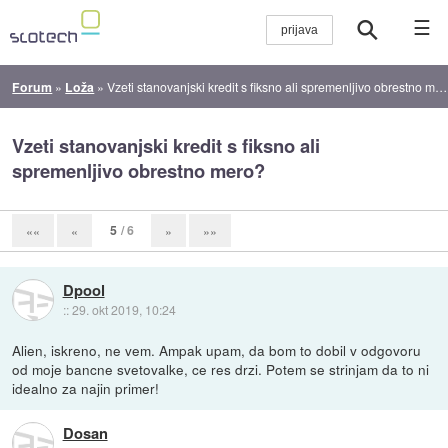
☰
Forum
»
Loža
»
Vzeti stanovanjski kredit s fiksno ali spremenljivo obrestno mero?
Vzeti stanovanjski kredit s fiksno ali
spremenljivo obrestno mero?
5
/ 6
««
«
»
»»
Dpool
::
29. okt 2019, 10:24
Alien, iskreno, ne vem. Ampak upam, da bom to dobil v odgovoru
od moje bancne svetovalke, ce res drzi. Potem se strinjam da to ni
idealno za najin primer!
Dosan