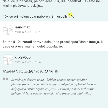
dela, če je pa višek, pa odplačaš 20k, 30k naenkrat... In zato ne
mislim plačevati provizije...
10k se pri mojem delu nabere v 2 mesecih
.
sandmat
::
30. okt 2019, 08:15
če rabiš 10k zaradi narave dela, je to precej specifična situacija, ki
zadeva precej majhen delež populacije.
gtx970op
::
31. okt 2019, 10:40
Mato989
je
30. okt 2019 ob 06:55
izjavil
:
Se vedno je dejstvo to da v kolikor vzames zmeren kredit z
planom predcasnega odplacevanja v dolzini manj kot 16 let se ti
bolj splaca euribor spremenljiva... V mojem primeru prihranim
najmanj 4.5k ce ostane vse enako plus predcasna odplacila...