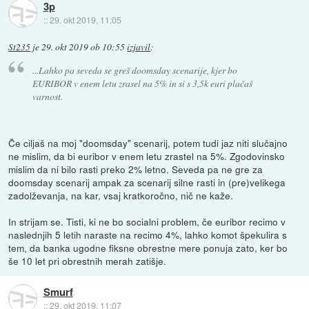
3p
::
29. okt 2019, 11:05
St235
je
29. okt 2019 ob 10:55
izjavil
:
...Lahko pa seveda se greš doomsday scenarije, kjer bo
EURIBOR v enem letu zrasel na 5% in si s 3,5k euri plačaš
varnost.
Če ciljaš na moj "doomsday" scenarij, potem tudi jaz niti slučajno
ne mislim, da bi euribor v enem letu zrastel na 5%. Zgodovinsko
mislim da ni bilo rasti preko 2% letno. Seveda pa ne gre za
doomsday scenarij ampak za scenarij silne rasti in (pre)velikega
zadolževanja, na kar, vsaj kratkoročno, nič ne kaže.
In strijam se. Tisti, ki ne bo socialni problem, če euribor recimo v
naslednjih 5 letih naraste na recimo 4%, lahko komot špekulira s
tem, da banka ugodne fiksne obrestne mere ponuja zato, ker bo
še 10 let pri obrestnih merah zatišje.
Smurf
::
29. okt 2019, 11:07