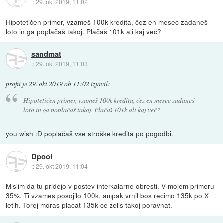
::
29. okt 2019, 11:02
Hipotetičen primer, vzameš 100k kredita, čez en mesec zadaneš
loto in ga poplačaš takoj. Plačaš 101k ali kaj več?
sandmat
::
29. okt 2019, 11:03
profii
je
29. okt 2019 ob 11:02
izjavil
:
Hipotetičen primer, vzameš 100k kredita, čez en mesec zadaneš
loto in ga poplačaš takoj. Plačaš 101k ali kaj več?
you wish :D poplačaš vse stroške kredita po pogodbi.
Dpool
::
29. okt 2019, 11:04
Mislim da tu pridejo v postev interkalarne obresti. V mojem primeru
35%. Ti vzames posojilo 100k, ampak vrnil bos recimo 135k po X
letih. Torej moras placat 135k ce zelis takoj poravnat.