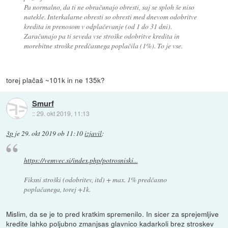
Pa normalno, da ti ne obračunajo obresti, saj se sploh še niso
natekle. Interkalarne obresti so obresti med dnevom odobritve
kredita in prenosom v odplačevanje (od 1 do 31 dni).
Zaračunajo pa ti seveda vse stroške odobritve kredita in
morebitne stroške predčasnega poplačila (1%). To je vse.
torej plačaš ~101k in ne 135k?
Smurf
::
29. okt 2019, 11:13
3p
je
29. okt 2019 ob 11:10
izjavil
:
https://vemvec.si/index.php/potrosniski...
Fiksni stroški (odobritev, itd) + max. 1% predčasno
poplačanega, torej +1k.
Mislim, da se je to pred kratkim spremenilo. In sicer za sprejemljive
kredite lahko poljubno zmanjsas glavnico kadarkoli brez stroskev