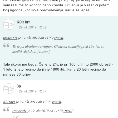
sem razumel to koncno ceno kredita. Situacija je v resnici potem
bolj ugodna, kot moja predvidevanja, kar je se lepse!
K0l1br1
::
29. okt 2019, 12:02
trancer01
je
29. okt 2019 ob 11:59
izjavil
:
To se pa absolutno strinjam. Glede na situacijo pred 10+ leti so
krediti zdaj skoraj zastonj.
Tale skoraj me bega. Če je to 2%, je pri 100 jurjih to 2000 obresti -
1 leto, 2 leto recimo da jih je 1800 itd., kar v 20 letih recimo da
nanese 30 jurjev.
3p
::
29. okt 2019, 12:07
K0l1br1
je
29. okt 2019 ob 12:02
izjavil
:
trancer01
je
29. okt 2019 ob 11:59
izjavil
: