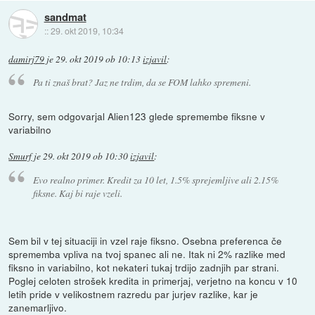
sandmat
::
29. okt 2019, 10:34
damirj79
je
29. okt 2019 ob 10:13
izjavil
:
Pa ti znaš brat? Jaz ne trdim, da se FOM lahko spremeni.
Sorry, sem odgovarjal Alien123 glede spremembe fiksne v
variabilno
Smurf
je
29. okt 2019 ob 10:30
izjavil
:
Evo realno primer. Kredit za 10 let, 1.5% sprejemljive ali 2.15%
fiksne. Kaj bi raje vzeli.
Sem bil v tej situaciji in vzel raje fiksno. Osebna preferenca če
sprememba vpliva na tvoj spanec ali ne. Itak ni 2% razlike med
fiksno in variabilno, kot nekateri tukaj trdijo zadnjih par strani.
Poglej celoten strošek kredita in primerjaj, verjetno na koncu v 10
letih pride v velikostnem razredu par jurjev razlike, kar je
zanemarljivo.