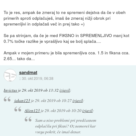
To je res, ampak še zmeraj to ne spremeni dejstva da če v obeh
primerih sproti odplačuješ, imaš še zmeraj nižji obrok pri
spremenljivi in odplačaš več in prej tako =)
Se pa strinjam, da če je med FIKSNO in SPREMENLJIVO manj kot
0.7% točke razlike je vprašljivo kaj se bolj splača....
Ampak v mojem primeru je bila spremenljiva cca. 1.5 in fiksna cca.
2.65... tako da...
sandmat
::
30. okt 2019, 06:38
Invictus
je
29. okt 2019 ob 13:32
izjavil
:
jakan123
je
29. okt 2019 ob 10:27
izjavil
:
Alien123
je
29. okt 2019 ob 10:20
izjavil
:
Sam a niso problemi pri predčasnem
odplačilu pri fiksni? Oz nemoreš kar
vsega pokrit, če imaš denar.