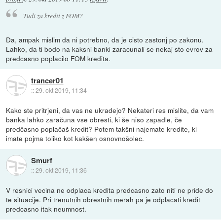
Tudi za kredit z FOM?
Da, ampak mislim da ni potrebno, da je cisto zastonj po zakonu.
Lahko, da ti bodo na kaksni banki zaracunali se nekaj sto evrov za
predcasno poplacilo FOM kredita.
trancer01
::
29. okt 2019, 11:34
Kako ste pritrjeni, da vas ne ukradejo? Nekateri res mislite, da vam
banka lahko zaračuna vse obresti, ki še niso zapadle, če
predčasno poplačaš kredit? Potem takšni najemate kredite, ki
imate pojma toliko kot kakšen osnovnošolec.
Smurf
::
29. okt 2019, 11:36
V resnici vecina ne odplaca kredita predcasno zato niti ne pride do
te situacije. Pri trenutnih obrestnih merah pa je odplacati kredit
predcasno itak neumnost.