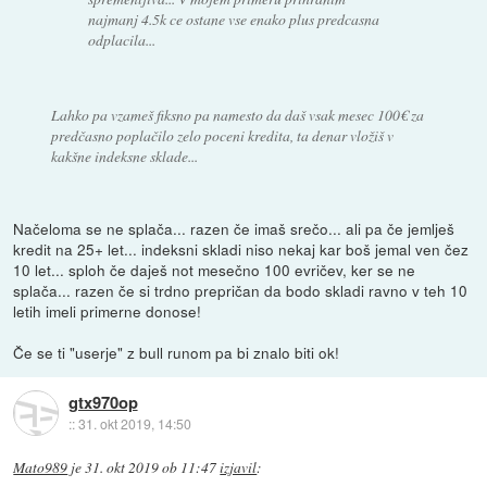
najmanj 4.5k ce ostane vse enako plus predcasna
odplacila...
Lahko pa vzameš fiksno pa namesto da daš vsak mesec 100€ za
predčasno poplačilo zelo poceni kredita, ta denar vložiš v
kakšne indeksne sklade...
Načeloma se ne splača... razen če imaš srečo... ali pa če jemlješ
kredit na 25+ let... indeksni skladi niso nekaj kar boš jemal ven čez
10 let... sploh če daješ not mesečno 100 evričev, ker se ne
splača... razen če si trdno prepričan da bodo skladi ravno v teh 10
letih imeli primerne donose!
Če se ti "userje" z bull runom pa bi znalo biti ok!
gtx970op
::
31. okt 2019, 14:50
Mato989
je
31. okt 2019 ob 11:47
izjavil
: