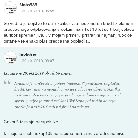
Mato989
::
30. okt 2019, 06:55
Se vedno je dejstvo to da v kolikor vzames zmeren kredit z planom
predcasnega odplacevanja v dolzini manj kot 16 let se ti bolj splaca
euribor spremenljiva... V mojem primeru prihranim najmanj 4.5k ce
ostane vse enako plus predcasna odplacila...
Invictus
::
30. okt 2019, 08:07
Lonsarg
je
29. okt 2019 ob 18:56
izjavil
:
Neumno je varčevati in potem "naenkrat" predčasno odplačati
kredit, ker vmes na neodplačano lepo plačuješ obresti. Skratka
vsak normalen bo če se že gre predčasno odplačevanje to počel
sproti in težko je sproti več kot 10k€ letno nabrati in do tega
zneska je strošek 0€ tudi pri fiksni po zakonu.
Govoriš iz svoje perspektive...
Iz moje je imeti nekaj 10k na računu normalno zaradi dinamike