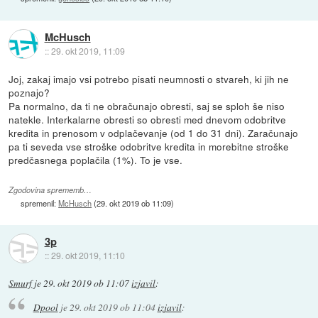
McHusch
::
29. okt 2019, 11:09
Joj, zakaj imajo vsi potrebo pisati neumnosti o stvareh, ki jih ne
poznajo?
Pa normalno, da ti ne obračunajo obresti, saj se sploh še niso
natekle. Interkalarne obresti so obresti med dnevom odobritve
kredita in prenosom v odplačevanje (od 1 do 31 dni). Zaračunajo
pa ti seveda vse stroške odobritve kredita in morebitne stroške
predčasnega poplačila (1%). To je vse.
Zgodovina sprememb…
spremenil:
McHusch
(
29. okt 2019 ob 11:09
)
3p
::
29. okt 2019, 11:10
Smurf
je
29. okt 2019 ob 11:07
izjavil
:
Dpool
je
29. okt 2019 ob 11:04
izjavil
: