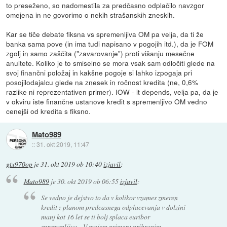
to preseženo, so nadomestila za predčasno odplačilo navzgor
omejena in ne govorimo o nekih strašanskih zneskih.
Kar se tiče debate fiksna vs spremenljiva OM pa velja, da ti že
banka sama pove (in ima tudi napisano v pogojih itd.), da je FOM
zgolj in samo zaščita ("zavarovanje") proti višanju mesečne
anuitete. Koliko je to smiselno se mora vsak sam odločiti glede na
svoj finančni položaj in kakšne pogoje si lahko izpogaja pri
posojilodajalcu glede na znesek in ročnost kredita (ne, 0,6%
razlike ni reprezentativen primer). IOW - it depends, velja pa, da je
v okviru iste finančne ustanove kredit s spremenljivo OM vedno
cenejši od kredita s fiksno.
Mato989
::
31. okt 2019, 11:47
gtx970op
je
31. okt 2019 ob 10:40
izjavil
:
Mato989
je
30. okt 2019 ob 06:55
izjavil
:
Se vedno je dejstvo to da v kolikor vzames zmeren
kredit z planom predcasnega odplacevanja v dolzini
manj kot 16 let se ti bolj splaca euribor
spremenljiva... V mojem primeru prihranim