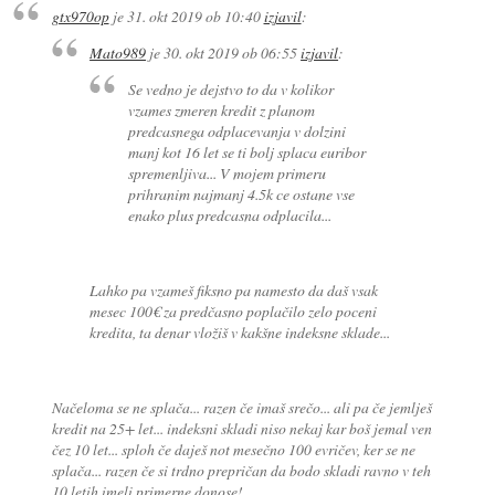
gtx970op
je
31. okt 2019 ob 10:40
izjavil
:
Mato989
je
30. okt 2019 ob 06:55
izjavil
:
Se vedno je dejstvo to da v kolikor
vzames zmeren kredit z planom
predcasnega odplacevanja v dolzini
manj kot 16 let se ti bolj splaca euribor
spremenljiva... V mojem primeru
prihranim najmanj 4.5k ce ostane vse
enako plus predcasna odplacila...
Lahko pa vzameš fiksno pa namesto da daš vsak
mesec 100€ za predčasno poplačilo zelo poceni
kredita, ta denar vložiš v kakšne indeksne sklade...
Načeloma se ne splača... razen če imaš srečo... ali pa če jemlješ
kredit na 25+ let... indeksni skladi niso nekaj kar boš jemal ven
čez 10 let... sploh če daješ not mesečno 100 evričev, ker se ne
splača... razen če si trdno prepričan da bodo skladi ravno v teh
10 letih imeli primerne donose!