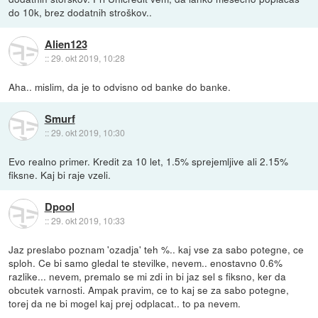
do 10k, brez dodatnih stroškov..
Alien123
::
29. okt 2019, 10:28
Aha.. mislim, da je to odvisno od banke do banke.
Smurf
::
29. okt 2019, 10:30
Evo realno primer. Kredit za 10 let, 1.5% sprejemljive ali 2.15%
fiksne. Kaj bi raje vzeli.
Dpool
::
29. okt 2019, 10:33
Jaz preslabo poznam 'ozadja' teh %.. kaj vse za sabo potegne, ce
sploh. Ce bi samo gledal te stevilke, nevem.. enostavno 0.6%
razlike... nevem, premalo se mi zdi in bi jaz sel s fiksno, ker da
obcutek varnosti. Ampak pravim, ce to kaj se za sabo potegne,
torej da ne bi mogel kaj prej odplacat.. to pa nevem.