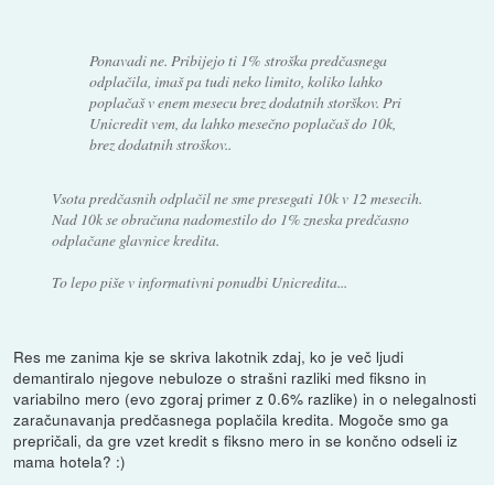
Ponavadi ne. Pribijejo ti 1% stroška predčasnega
odplačila, imaš pa tudi neko limito, koliko lahko
poplačaš v enem mesecu brez dodatnih storškov. Pri
Unicredit vem, da lahko mesečno poplačaš do 10k,
brez dodatnih stroškov..
Vsota predčasnih odplačil ne sme presegati 10k v 12 mesecih.
Nad 10k se obračuna nadomestilo do 1% zneska predčasno
odplačane glavnice kredita.
To lepo piše v informativni ponudbi Unicredita...
Res me zanima kje se skriva lakotnik zdaj, ko je več ljudi
demantiralo njegove nebuloze o strašni razliki med fiksno in
variabilno mero (evo zgoraj primer z 0.6% razlike) in o nelegalnosti
zaračunavanja predčasnega poplačila kredita. Mogoče smo ga
prepričali, da gre vzet kredit s fiksno mero in se končno odseli iz
mama hotela? :)