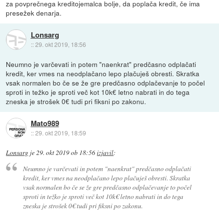
za povprečnega kreditojemalca bolje, da poplača kredit, če ima
presežek denarja.
Lonsarg
::
29. okt 2019, 18:56
Neumno je varčevati in potem "naenkrat" predčasno odplačati
kredit, ker vmes na neodplačano lepo plačuješ obresti. Skratka
vsak normalen bo če se že gre predčasno odplačevanje to počel
sproti in težko je sproti več kot 10k€ letno nabrati in do tega
zneska je strošek 0€ tudi pri fiksni po zakonu.
Mato989
::
29. okt 2019, 18:59
Lonsarg
je
29. okt 2019 ob 18:56
izjavil
:
Neumno je varčevati in potem "naenkrat" predčasno odplačati
kredit, ker vmes na neodplačano lepo plačuješ obresti. Skratka
vsak normalen bo če se že gre predčasno odplačevanje to počel
sproti in težko je sproti več kot 10k€ letno nabrati in do tega
zneska je strošek 0€ tudi pri fiksni po zakonu.