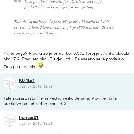
To se pa absolutno strinjam. Glede na situacijo
pred 10+ leti so krediti zdaj skoraj zastonj.
Tale skoraj me bega. Če je to 2%, je pri 100 jurjih to 2000
obresti - 1 leto, 2 leto recimo da jih je 1800 itd., kar v 20 letih
recimo da nanese 30 jurjev.
Kaj te bega? Pred krizo je bil euribor 5.5%. Torej je stranka plačala
okoli 7%. Prvo leto okoli 7 jurjev, itd... Pa vseeno se je prodajalo.
Zato pa ni trajalo.
K0l1br1
::
29. okt 2019, 12:09
Tale skoraj zastonj je še vedno veliko denarja. V primerjavi s
predkrizo pa tudi veliko manj, drži.
trancer01
::
29. okt 2019, 13:21