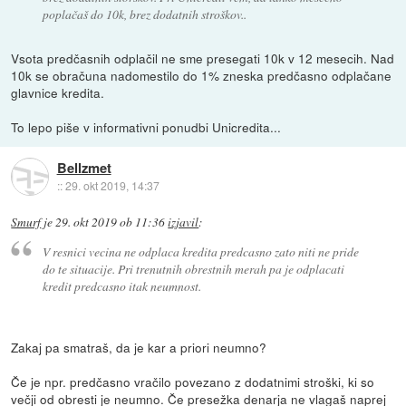
poplačaš do 10k, brez dodatnih stroškov..
Vsota predčasnih odplačil ne sme presegati 10k v 12 mesecih. Nad
10k se obračuna nadomestilo do 1% zneska predčasno odplačane
glavnice kredita.
To lepo piše v informativni ponudbi Unicredita...
Bellzmet
::
29. okt 2019, 14:37
Smurf
je
29. okt 2019 ob 11:36
izjavil
:
V resnici vecina ne odplaca kredita predcasno zato niti ne pride
do te situacije. Pri trenutnih obrestnih merah pa je odplacati
kredit predcasno itak neumnost.
Zakaj pa smatraš, da je kar a priori neumno?
Če je npr. predčasno vračilo povezano z dodatnimi stroški, ki so
večji od obresti je neumno. Če presežka denarja ne vlagaš naprej