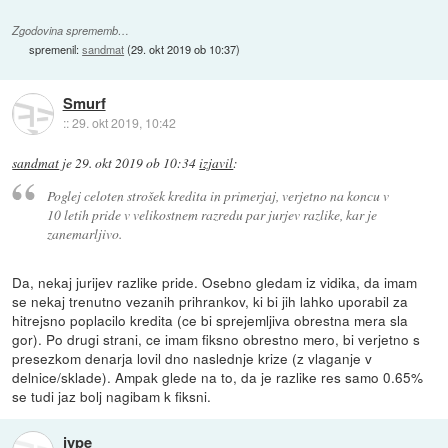
Zgodovina sprememb…
spremenil:
sandmat
(
29. okt 2019 ob 10:37
)
Smurf
::
29. okt 2019, 10:42
sandmat
je
29. okt 2019 ob 10:34
izjavil
:
Poglej celoten strošek kredita in primerjaj, verjetno na koncu v
10 letih pride v velikostnem razredu par jurjev razlike, kar je
zanemarljivo.
Da, nekaj jurijev razlike pride. Osebno gledam iz vidika, da imam
se nekaj trenutno vezanih prihrankov, ki bi jih lahko uporabil za
hitrejsno poplacilo kredita (ce bi sprejemljiva obrestna mera sla
gor). Po drugi strani, ce imam fiksno obrestno mero, bi verjetno s
presezkom denarja lovil dno naslednje krize (z vlaganje v
delnice/sklade). Ampak glede na to, da je razlike res samo 0.65%
se tudi jaz bolj nagibam k fiksni.
jype