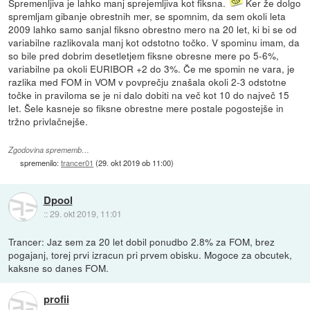
Spremenljiva je lahko manj sprejemljiva kot fiksna.
Ker že dolgo
spremljam gibanje obrestnih mer, se spomnim, da sem okoli leta
2009 lahko samo sanjal fiksno obrestno mero na 20 let, ki bi se od
variabilne razlikovala manj kot odstotno točko. V spominu imam, da
so bile pred dobrim desetletjem fiksne obresne mere po 5-6%,
variabilne pa okoli EURIBOR +2 do 3%. Če me spomin ne vara, je
razlika med FOM in VOM v povprečju znašala okoli 2-3 odstotne
točke in praviloma se je ni dalo dobiti na več kot 10 do največ 15
let. Šele kasneje so fiksne obrestne mere postale pogostejše in
tržno privlačnejše.
Zgodovina sprememb…
spremenilo:
trancer01
(
29. okt 2019 ob 11:00
)
Dpool
::
29. okt 2019, 11:01
Trancer: Jaz sem za 20 let dobil ponudbo 2.8% za FOM, brez
pogajanj, torej prvi izracun pri prvem obisku. Mogoce za obcutek,
kaksne so danes FOM.
profii