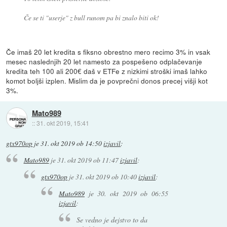
Če se ti "userje" z bull runom pa bi znalo biti ok!
Če imaš 20 let kredita s fiksno obrestno mero recimo 3% in vsak
mesec naslednjih 20 let namesto za pospešeno odplačevanje
kredita teh 100 ali 200€ daš v ETFe z nizkimi stroški imaš lahko
komot boljši izplen. Mislim da je povprečni donos precej višji kot
3%.
Mato989
::
31. okt 2019, 15:41
gtx970op
je
31. okt 2019 ob 14:50
izjavil
:
Mato989
je
31. okt 2019 ob 11:47
izjavil
:
gtx970op
je
31. okt 2019 ob 10:40
izjavil
:
Mato989
je
30. okt 2019 ob 06:55
izjavil
:
Se vedno je dejstvo to da