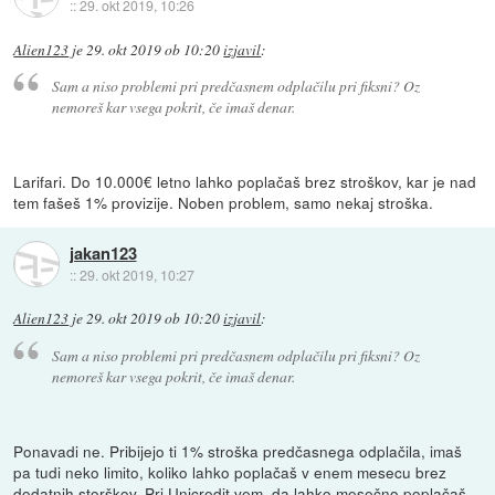
::
29. okt 2019, 10:26
Alien123
je
29. okt 2019 ob 10:20
izjavil
:
Sam a niso problemi pri predčasnem odplačilu pri fiksni? Oz
nemoreš kar vsega pokrit, če imaš denar.
Larifari. Do 10.000€ letno lahko poplačaš brez stroškov, kar je nad
tem fašeš 1% provizije. Noben problem, samo nekaj stroška.
jakan123
::
29. okt 2019, 10:27
Alien123
je
29. okt 2019 ob 10:20
izjavil
:
Sam a niso problemi pri predčasnem odplačilu pri fiksni? Oz
nemoreš kar vsega pokrit, če imaš denar.
Ponavadi ne. Pribijejo ti 1% stroška predčasnega odplačila, imaš
pa tudi neko limito, koliko lahko poplačaš v enem mesecu brez
dodatnih storškov. Pri Unicredit vem, da lahko mesečno poplačaš