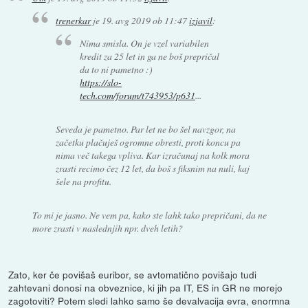
trenerkar
je
19. avg 2019 ob 11:47
izjavil
:
Nima smisla. On je vzel variabilen
kredit za 25 let in ga ne boš prepričal
da to ni pametno :)
https://slo-
tech.com/forum/t743953/p631
...
Seveda je pametno. Par let ne bo šel navzgor, na
začetku plačuješ ogromne obresti, proti koncu pa
nima več takega vpliva. Kar izračunaj na kolk mora
zrasti recimo čez 12 let, da boš s fiksnim na nuli, kaj
šele na profitu.
To mi je jasno. Ne vem pa, kako ste lahk tako prepričani, da ne
more zrasti v naslednjih npr. dveh letih?
Zato, ker če povišaš euribor, se avtomatično povišajo tudi
zahtevani donosi na obveznice, ki jih pa IT, ES in GR ne morejo
zagotoviti? Potem sledi lahko samo še devalvacija evra, enormna