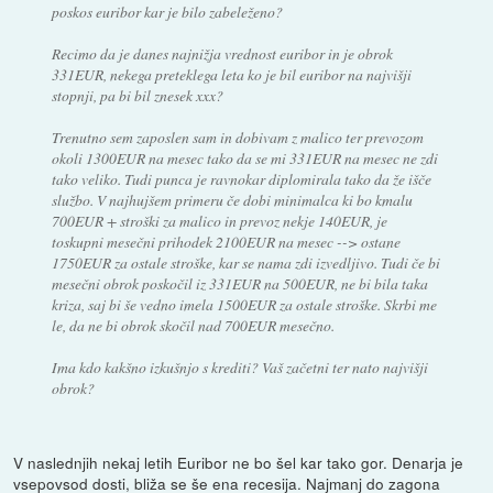
poskos euribor kar je bilo zabeleženo?
Recimo da je danes najnižja vrednost euribor in je obrok
331EUR, nekega preteklega leta ko je bil euribor na najvišji
stopnji, pa bi bil znesek xxx?
Trenutno sem zaposlen sam in dobivam z malico ter prevozom
okoli 1300EUR na mesec tako da se mi 331EUR na mesec ne zdi
tako veliko. Tudi punca je ravnokar diplomirala tako da že išče
službo. V najhujšem primeru če dobi minimalca ki bo kmalu
700EUR + stroški za malico in prevoz nekje 140EUR, je
toskupni mesečni prihodek 2100EUR na mesec --> ostane
1750EUR za ostale stroške, kar se nama zdi izvedljivo. Tudi če bi
mesečni obrok poskočil iz 331EUR na 500EUR, ne bi bila taka
kriza, saj bi še vedno imela 1500EUR za ostale stroške. Skrbi me
le, da ne bi obrok skočil nad 700EUR mesečno.
Ima kdo kakšno izkušnjo s krediti? Vaš začetni ter nato najvišji
obrok?
V naslednjih nekaj letih Euribor ne bo šel kar tako gor. Denarja je
vsepovsod dosti, bliža se še ena recesija. Najmanj do zagona