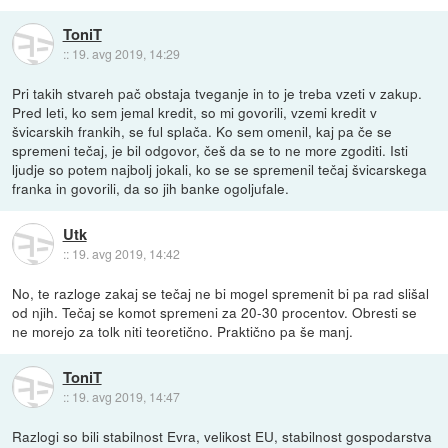
ToniT
::
19. avg 2019, 14:29
Pri takih stvareh pač obstaja tveganje in to je treba vzeti v zakup.
Pred leti, ko sem jemal kredit, so mi govorili, vzemi kredit v
švicarskih frankih, se ful splača. Ko sem omenil, kaj pa če se
spremeni tečaj, je bil odgovor, češ da se to ne more zgoditi. Isti
ljudje so potem najbolj jokali, ko se se spremenil tečaj švicarskega
franka in govorili, da so jih banke ogoljufale.
Utk
::
19. avg 2019, 14:42
No, te razloge zakaj se tečaj ne bi mogel spremenit bi pa rad slišal
od njih. Tečaj se komot spremeni za 20-30 procentov. Obresti se
ne morejo za tolk niti teoretično. Praktično pa še manj.
ToniT
::
19. avg 2019, 14:47
Razlogi so bili stabilnost Evra, velikost EU, stabilnost gospodarstva