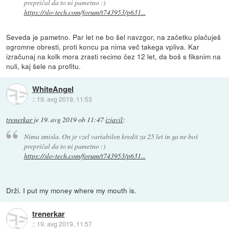
prepričal da to ni pametno :)
https://slo-tech.com/forum/t743953/p631...
Seveda je pametno. Par let ne bo šel navzgor, na začetku plačuješ
ogromne obresti, proti koncu pa nima več takega vpliva. Kar
izračunaj na kolk mora zrasti recimo čez 12 let, da boš s fiksnim na
nuli, kaj šele na profitu.
WhiteAngel
::
19. avg 2019, 11:53
trenerkar
je
19. avg 2019 ob 11:47
izjavil
:
Nima smisla. On je vzel variabilen kredit za 25 let in ga ne boš
prepričal da to ni pametno :)
https://slo-tech.com/forum/t743953/p631...
Drži. I put my money where my mouth is.
trenerkar
::
19. avg 2019, 11:57