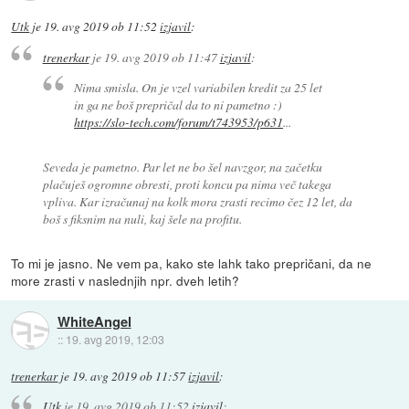
Utk
je
19. avg 2019 ob 11:52
izjavil
:
trenerkar
je
19. avg 2019 ob 11:47
izjavil
:
Nima smisla. On je vzel variabilen kredit za 25 let
in ga ne boš prepričal da to ni pametno :)
https://slo-tech.com/forum/t743953/p631
...
Seveda je pametno. Par let ne bo šel navzgor, na začetku
plačuješ ogromne obresti, proti koncu pa nima več takega
vpliva. Kar izračunaj na kolk mora zrasti recimo čez 12 let, da
boš s fiksnim na nuli, kaj šele na profitu.
To mi je jasno. Ne vem pa, kako ste lahk tako prepričani, da ne
more zrasti v naslednjih npr. dveh letih?
WhiteAngel
::
19. avg 2019, 12:03
trenerkar
je
19. avg 2019 ob 11:57
izjavil
:
Utk
je
19. avg 2019 ob 11:52
izjavil
: