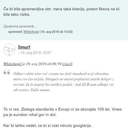
Če bi bila spremenljiva obr. mera taka loterija, potem fiksna ne bi
bila tako nizka.
Zgodovina sprememb…
spremenil:
WhiteAngel
(
19. avg 2019 ob 10:03
)
Smurf
::
19. avg 2019, 10:07
WhiteAngel
je
19. avg 2019 ob 09:59
izjavil
:
Odkar valute niso več vezane na zlati standard se je obrestna
mera ves čas nižala. Drugače ne moreš poplačati starih dolgov z
novimi. In še naprej bo euribor padal - itak ECB sam odkupi vse
obveznice. Takle mamo.
To ni res. Zlatega standarda v Evropi ni ze skorajda 100 let. Vmes
pa je eurobor nihal gor in dol.
Kar bi lahko vedel, ce bi si vzel minuto googlanja.