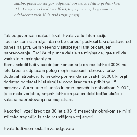
službo, plača bo šla gor, odplačal boš del kredita iz prihrankov,
itd... Če vzameš kredit na 30 let, to ne pomeni, da ga moraš
odplačevat vseh 30 in pod istimi pogoji...
Tak odgovor sem najbolj iskal. Hvala za to informacijo.
Tudi jaz sem razmišljal, da ne bo euribor poskočil taki drastično od
danes na jutri. Sem vseeno v službi kjer lahk pričakujem
napredovanja. Tudi če bi punca delala za minimalca, gre tudi da
vsako leto malenkost gor.
Sem zasledil tudi v spodnjem komentarju da res lahko 5000€ na
leto kredita odplačam poleg mojih mesečnih obrokov, brez
dodatnih stroškov. To nekako pomeni da za vsakih 5000€ ki bi jih
dodatno odplačal bi si skrajšal dobo kredita za približno 15
mesecev. S trenutno situacijo in neto mesečnih dohodkom 2100€,
je to malo verjetno, ampak lahko da punca dobi boljšo plačo +
kakšna napredovanja na moji strani.
Kakorkoli, vzeti kredit za 30 let z 331€ mesečnim obrokom se mi ni
zdi taka tragedija in zelo razmišljam v tej smeri.
Hvala tudi vsem ostalim za odgovore.