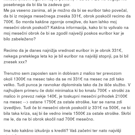
posebnega da bi šla ta zadeva gor.
Me pa vseeno zanima, ali je možno da bi se euribor tako povečal,
da bi iz mojega mesečnega zneska 331€, obrok poskočil recimo da
700€. So morda kakšne zgornje omejitve, do kam lahko moj
mesečni obrok poskoči? Kakšna informacija, kako bi to vplivalo na
moj mesečni obrok če bi se zgodil največji poskos euribor kar je
bilo zabeleženo?
Recimo da je danes najnižja vrednost euribor in je obrok 331€,
nekega preteklega leta ko je bil euribor na najvišji stopnji, pa bi bil
znesek xxx?
Trenutno sem zaposlen sam in dobivam z malico ter prevozom
okoli 1300€ na mesec tako da se mi 331€ na mesec ne zdi tako
veliko. Tudi punca je ravnokar diplomirala tako da že išče službo. V
najhujšem primeru če dobi minimalca ki bo kmalu 700€ + stroški za
malico in prevoz nekje 140€, je toskupni mesečni prihodek 2100€
na mesec --> ostane 1750€ za ostale stroške, kar se nama zdi
izvedljivo. Tudi če bi mesečni obrok poskočil iz 331€ na 500€, ne bi
bila taka kriza, saj bi še vedno imela 1500€ za ostale stroške. Skrbi
me le, da ne bi obrok skočil nad 700€ mesečno.
Ima kdo kakšno izkušnjo s krediti? Vaš začetni ter nato najvišji