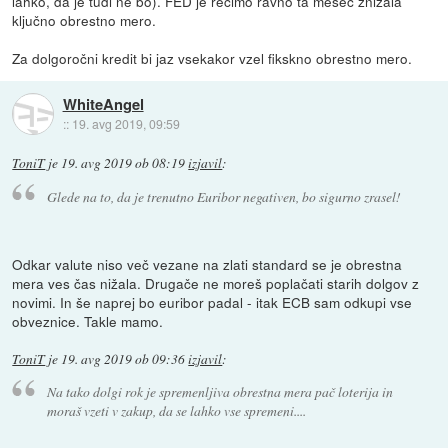
lahko, da je tudi ne bo). FED je recimo ravno ta mesec znižala
ključno obrestno mero.
Za dolgoročni kredit bi jaz vsekakor vzel fikskno obrestno mero.
WhiteAngel
::
19. avg 2019, 09:59
ToniT
je
19. avg 2019 ob 08:19
izjavil
:
Glede na to, da je trenutno Euribor negativen, bo sigurno zrasel!
Odkar valute niso več vezane na zlati standard se je obrestna
mera ves čas nižala. Drugače ne moreš poplačati starih dolgov z
novimi. In še naprej bo euribor padal - itak ECB sam odkupi vse
obveznice. Takle mamo.
ToniT
je
19. avg 2019 ob 09:36
izjavil
:
Na tako dolgi rok je spremenljiva obrestna mera pač loterija in
moraš vzeti v zakup, da se lahko vse spremeni....