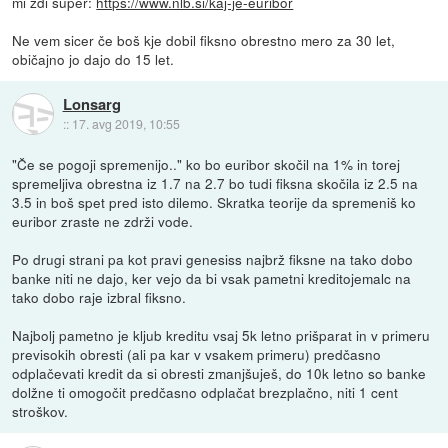
mi zdi super:
https://www.nlb.si/kaj-je-euribor
Ne vem sicer če boš kje dobil fiksno obrestno mero za 30 let,
običajno jo dajo do 15 let.
Lonsarg
::
17. avg 2019, 10:55
"Če se pogoji spremenijo.." ko bo euribor skočil na 1% in torej
spremeljiva obrestna iz 1.7 na 2.7 bo tudi fiksna skočila iz 2.5 na
3.5 in boš spet pred isto dilemo. Skratka teorije da spremeniš ko
euribor zraste ne zdrži vode.
Po drugi strani pa kot pravi genesiss najbrž fiksne na tako dobo
banke niti ne dajo, ker vejo da bi vsak pametni kreditojemalc na
tako dobo raje izbral fiksno.
Najbolj pametno je kljub kreditu vsaj 5k letno prišparat in v primeru
previsokih obresti (ali pa kar v vsakem primeru) predčasno
odplačevati kredit da si obresti zmanjšuješ, do 10k letno so banke
dolžne ti omogočit predčasno odplačat brezplačno, niti 1 cent
stroškov.