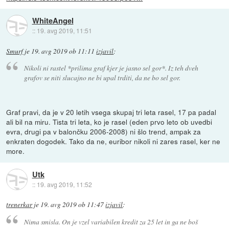
WhiteAngel
::
19. avg 2019, 11:51
Smurf
je
19. avg 2019 ob 11:11
izjavil
:
Nikoli ni rastel *prilima graf kjer je jasno sel gor*. Iz teh dveh
grafov se niti slucajno ne bi upal trditi, da ne bo sel gor.
Graf pravi, da je v 20 letih vsega skupaj tri leta rasel, 17 pa padal
ali bil na miru. Tista tri leta, ko je rasel (eden prvo leto ob uvedbi
evra, drugi pa v balončku 2006-2008) ni šlo trend, ampak za
enkraten dogodek. Tako da ne, euribor nikoli ni zares rasel, ker ne
more.
Utk
::
19. avg 2019, 11:52
trenerkar
je
19. avg 2019 ob 11:47
izjavil
:
Nima smisla. On je vzel variabilen kredit za 25 let in ga ne boš