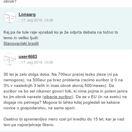
obrok?
Lonsarg
::
17. avg 2019, 10:38
Kaj pa če tule raje vprašaš ko je že odprta debata na točno to
temo in veliko ljudi:
Stanovanjski kredit
user4683
::
17. avg 2019, 10:38
30 let je zelo dolga doba. Na 700eur precej tezko zleze (ni pa
nemogoce), na 500eur pa brez problema (recimo euribor iz 0 na
3% v naslednjih 3 letih in imas obrok skoraj 500/mesec). Da
euribor ne bo sel nikamor govori folk, ki nima pojma in potem jamra
ko jim obrok naraste (
gibanje euribor
). Da se v EU (in na svetu) ne
dogaja nic petnega? Mogoce bi lahko kdaj pogledali se kaksne
novice o gospodarstvu, ne samo sport.
Osebno bi spremenljivo mero vzel pri kreditu do 15 let, kar je nad
tem pa najverjetneje fiksno.