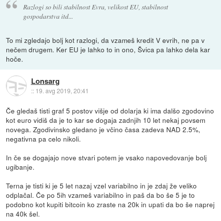
Razlogi so bili stabilnost Evra, velikost EU, stabilnost
gospodarstva itd...
To mi zgledajo bolj kot razlogi, da vzameš kredit V evrih, ne pa v
nečem drugem. Ker EU je lahko to in ono, Švica pa lahko dela kar
hoče.
Lonsarg
::
19. avg 2019, 20:41
Če gledaš tisti graf 5 postov višje od dolarja ki ima dalšo zgodovino
kot euro vidiš da je to kar se dogaja zadnjih 10 let nekaj povsem
novega. Zgodivinsko gledano je včino časa zadeva NAD 2.5%,
negativna pa celo nikoli.
In če se dogajajo nove stvari potem je vsako napovedovanje bolj
ugibanje.
Terna je tisti ki je 5 let nazaj vzel variabilno in je zdaj že veliko
odplačal. Če po 5ih vzameš variabilno in paš da bo še 5 je to
podobno kot kupiti bitcoin ko zraste na 20k in upati da bo še naprej
na 40k šel.