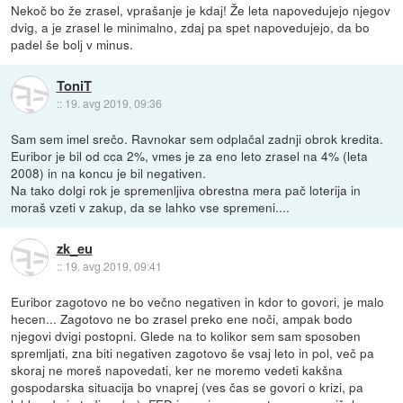
Nekoč bo že zrasel, vprašanje je kdaj! Že leta napovedujejo njegov
dvig, a je zrasel le minimalno, zdaj pa spet napovedujejo, da bo
padel še bolj v minus.
ToniT
::
19. avg 2019, 09:36
Sam sem imel srečo. Ravnokar sem odplačal zadnji obrok kredita.
Euribor je bil od cca 2%, vmes je za eno leto zrasel na 4% (leta
2008) in na koncu je bil negativen.
Na tako dolgi rok je spremenljiva obrestna mera pač loterija in
moraš vzeti v zakup, da se lahko vse spremeni....
zk_eu
::
19. avg 2019, 09:41
Euribor zagotovo ne bo večno negativen in kdor to govori, je malo
hecen... Zagotovo ne bo zrasel preko ene noči, ampak bodo
njegovi dvigi postopni. Glede na to kolikor sem sam sposoben
spremljati, zna biti negativen zagotovo še vsaj leto in pol, več pa
skoraj ne moreš napovedati, ker ne moremo vedeti kakšna
gospodarska situacija bo vnaprej (ves čas se govori o krizi, pa