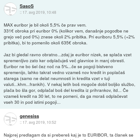
SasoS
::
17. avg 2019, 10:48
MAX euribor je bil okoli 5,5% če prav vem.
331€ obroka pri euribor 0% (kolikor vem, današnje pogodbe ne
grejo več pod 0%) znese okoli 2% pribitka. Pri euriboru 5,5% (+2%
pribitka), bi to pomenilo okoli 635€ obroka.
Jaz bi gledal ravno obratno...zdaj je euribor nizek, se splača vzet
spremenljivo zato ker odplačuješ več glavnice in manj obresti.
Euribor ne bo šel čez noč na 5%...če se pogoji bistveno
spremenijo, lahko takrat vedno vzameš nov kredit in poplačaš
starega (samo ne delat neumnosti in kredita vzet v tuji
valuti...khm...frankih). V nekaj letih boš mogoče dobil boljšo službo,
plača bo šla gor, odplačal boš del kredita iz prihrankov, itd... Če
vzameš kredit na 30 let, to ne pomeni, da ga moraš odplačevat
vseh 30 in pod istimi pogoji...
genesiss
::
17. avg 2019, 10:52
Najprej predlagam da si prebereš kaj je to EURIBOR, ta članek se