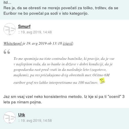
itd...
Res je, da se obresti ne morejo povečati za toliko, trditev, da se
Euribor ne bo povečal pa sodi v isto kategorijo.
Smurf
::
19. avg 2019, 14:48
WhiteAngel
je
19. avg 2019 ob 13:18
izjavil
:
To me spominja na tiste centralne bančnike, ki pravijo, da je vse
v najlepšem redu, da so banke in države v dobri kondiciji, da je
gospodarska rast pred vrati in da naslednje leto (zagotovo,
majkemi), pa res pričakujemo dvig obrestnih mer. Očitno 6M
euribor graf res lahko interpretiramo na 100 načinov.
Jaz sm vsaj vzel neko konsistentno metodo. Iz kje si pa ti "ocenil" 3
leta pa nimam pojma.
Utk
::
19. avg 2019, 14:58