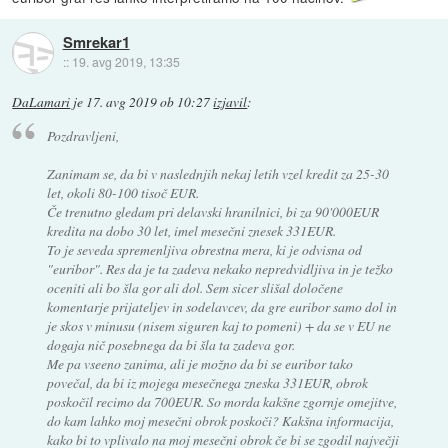
Smrekar1
::
19. avg 2019, 13:35
DaLamari
je
17. avg 2019 ob 10:27
izjavil
:
Pozdravljeni,
Zanimam se, da bi v naslednjih nekaj letih vzel kredit za 25-30
let, okoli 80-100 tisoč EUR.
Če trenutno gledam pri delavski hranilnici, bi za 90'000EUR
kredita na dobo 30 let, imel mesečni znesek 331EUR.
To je seveda spremenljiva obrestna mera, ki je odvisna od
"euribor". Res da je ta zadeva nekako nepredvidljiva in je težko
oceniti ali bo šla gor ali dol. Sem sicer slišal določene
komentarje prijateljev in sodelavcev, da gre euribor samo dol in
je skos v minusu (nisem siguren kaj to pomeni) + da se v EU ne
dogaja nič posebnega da bi šla ta zadeva gor.
Me pa vseeno zanima, ali je možno da bi se euribor tako
povečal, da bi iz mojega mesečnega zneska 331EUR, obrok
poskočil recimo da 700EUR. So morda kakšne zgornje omejitve,
do kam lahko moj mesečni obrok poskoči? Kakšna informacija,
kako bi to vplivalo na moj mesečni obrok če bi se zgodil največji