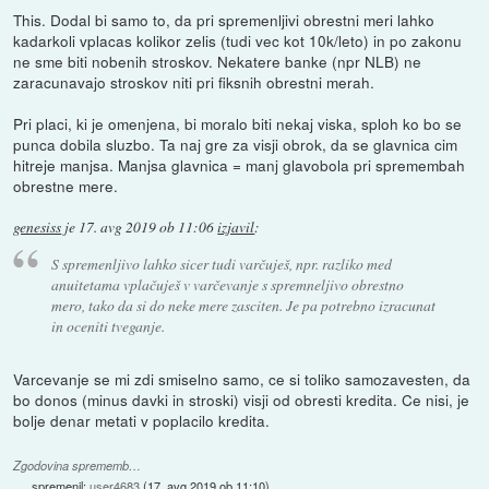
This. Dodal bi samo to, da pri spremenljivi obrestni meri lahko
kadarkoli vplacas kolikor zelis (tudi vec kot 10k/leto) in po zakonu
ne sme biti nobenih stroskov. Nekatere banke (npr NLB) ne
zaracunavajo stroskov niti pri fiksnih obrestni merah.
Pri placi, ki je omenjena, bi moralo biti nekaj viska, sploh ko bo se
punca dobila sluzbo. Ta naj gre za visji obrok, da se glavnica cim
hitreje manjsa. Manjsa glavnica = manj glavobola pri spremembah
obrestne mere.
genesiss
je
17. avg 2019 ob 11:06
izjavil
:
S spremenljivo lahko sicer tudi varčuješ, npr. razliko med
anuitetama vplačuješ v varčevanje s spremneljivo obrestno
mero, tako da si do neke mere zasciten. Je pa potrebno izracunat
in oceniti tveganje.
Varcevanje se mi zdi smiselno samo, ce si toliko samozavesten, da
bo donos (minus davki in stroski) visji od obresti kredita. Ce nisi, je
bolje denar metati v poplacilo kredita.
Zgodovina sprememb…
spremenil:
user4683
(
17. avg 2019 ob 11:10
)