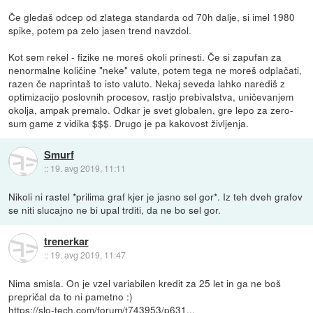
Če gledaš odcep od zlatega standarda od 70h dalje, si imel 1980
spike, potem pa zelo jasen trend navzdol.
Kot sem rekel - fizike ne moreš okoli prinesti. Če si zapufan za
nenormalne količine "neke" valute, potem tega ne moreš odplačati,
razen če naprintaš to isto valuto. Nekaj seveda lahko narediš z
optimizacijo poslovnih procesov, rastjo prebivalstva, uničevanjem
okolja, ampak premalo. Odkar je svet globalen, gre lepo za zero-
sum game z vidika $$$. Drugo je pa kakovost življenja.
Smurf
::
19. avg 2019, 11:11
Nikoli ni rastel *prilima graf kjer je jasno sel gor*. Iz teh dveh grafov
se niti slucajno ne bi upal trditi, da ne bo sel gor.
trenerkar
::
19. avg 2019, 11:47
Nima smisla. On je vzel variabilen kredit za 25 let in ga ne boš
prepričal da to ni pametno :)
https://slo-tech.com/forum/t743953/p631...