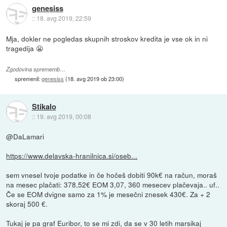
genesiss
::
18. avg 2019, 22:59
Mja, dokler ne pogledas skupnih stroskov kredita je vse ok in ni
tragedija 😬
Zgodovina sprememb…
spremenil:
genesiss
(
18. avg 2019 ob 23:00
)
Stikalo
::
19. avg 2019, 00:08
@DaLamari
https://www.delavska-hranilnica.si/oseb...
sem vnesel tvoje podatke in če hočeš dobiti 90k€ na račun, moraš
na mesec plačati: 378,52€ EOM 3,07, 360 mesecev plačevaja.. uf..
Če se EOM dvigne samo za 1% je mesečni znesek 430€. Za + 2
skoraj 500 €.
Tukaj je pa graf Euribor, to se mi zdi, da se v 30 letih marsikaj