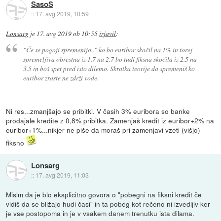
SasoS
::
17. avg 2019, 10:59
Lonsarg
je
17. avg 2019 ob 10:55
izjavil
:
"Če se pogoji spremenijo.." ko bo euribor skočil na 1% in torej
spremeljiva obrestna iz 1.7 na 2.7 bo tudi fiksna skočila iz 2.5 na
3.5 in boš spet pred isto dilemo. Skratka teorije da spremeniš ko
euribor zraste ne zdrži vode.
Ni res...zmanjšajo se pribitki. V časih 3% euribora so banke
prodajale kredite z 0,8% pribitka. Zamenjaš kredit iz euribor+2% na
euribor+1%...nikjer ne piše da moraš pri zamenjavi vzeti (višjo)
fiksno
Lonsarg
::
17. avg 2019, 11:03
Mislm da je blo eksplicitno govora o "pobegni na fiksni kredit če
vidiš da se bližajo hudi časi" in ta pobeg kot rečeno ni izvedljiv ker
je vse postopoma in je v vsakem danem trenutku ista dilama.