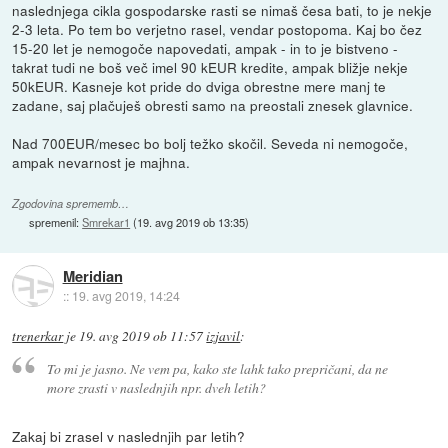
naslednjega cikla gospodarske rasti se nimaš česa bati, to je nekje
2-3 leta. Po tem bo verjetno rasel, vendar postopoma. Kaj bo čez
15-20 let je nemogoče napovedati, ampak - in to je bistveno -
takrat tudi ne boš več imel 90 kEUR kredite, ampak bližje nekje
50kEUR. Kasneje kot pride do dviga obrestne mere manj te
zadane, saj plačuješ obresti samo na preostali znesek glavnice.
Nad 700EUR/mesec bo bolj težko skočil. Seveda ni nemogoče,
ampak nevarnost je majhna.
Zgodovina sprememb…
spremenil:
Smrekar1
(
19. avg 2019 ob 13:35
)
Meridian
::
19. avg 2019, 14:24
trenerkar
je
19. avg 2019 ob 11:57
izjavil
:
To mi je jasno. Ne vem pa, kako ste lahk tako prepričani, da ne
more zrasti v naslednjih npr. dveh letih?
Zakaj bi zrasel v naslednjih par letih?