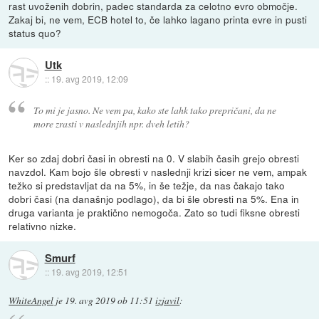
rast uvoženih dobrin, padec standarda za celotno evro območje.
Zakaj bi, ne vem, ECB hotel to, če lahko lagano printa evre in pusti
status quo?
Utk
::
19. avg 2019, 12:09
To mi je jasno. Ne vem pa, kako ste lahk tako prepričani, da ne
more zrasti v naslednjih npr. dveh letih?
Ker so zdaj dobri časi in obresti na 0. V slabih časih grejo obresti
navzdol. Kam bojo šle obresti v naslednji krizi sicer ne vem, ampak
težko si predstavljat da na 5%, in še težje, da nas čakajo tako
dobri časi (na današnjo podlago), da bi šle obresti na 5%. Ena in
druga varianta je praktično nemogoča. Zato so tudi fiksne obresti
relativno nizke.
Smurf
::
19. avg 2019, 12:51
WhiteAngel
je
19. avg 2019 ob 11:51
izjavil
: