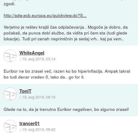
zgodi.
http://sdw.ecb.europa.eu/quickview.do?S...
Verjetno je reštev krajši čas odplačevanja.. Mogoče je dobro, da
počakaš, da punca dobi službo, da vidita pri čem sta (tudi glede
lokacije). Tudi pri cenah neprimičnin je sedaj vrh.. kaj pa vem..
WhiteAngel
::
19. avg 2019, 00:14
Euribor ne bo zrasel več, razen ko bo hiperinflacija. Ampak takrat
bo tudi denar vreden 0, tako da.. go for it.
ToniT
::
19. avg 2019, 08:19
Glede na to, da je trenutno Euribor negativen, bo sigurno zrasel!
trancer01
::
19. avg 2019, 08:42