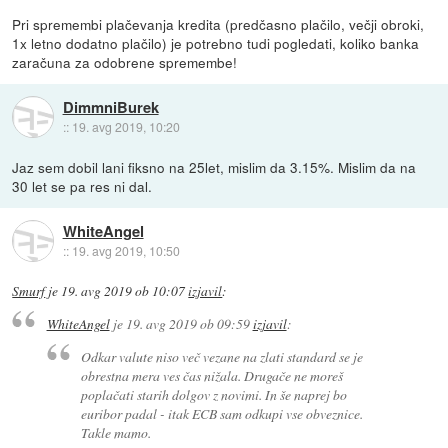
Pri spremembi plačevanja kredita (predčasno plačilo, večji obroki,
1x letno dodatno plačilo) je potrebno tudi pogledati, koliko banka
zaračuna za odobrene spremembe!
DimmniBurek
::
19. avg 2019, 10:20
Jaz sem dobil lani fiksno na 25let, mislim da 3.15%. Mislim da na
30 let se pa res ni dal.
WhiteAngel
::
19. avg 2019, 10:50
Smurf
je
19. avg 2019 ob 10:07
izjavil
:
WhiteAngel
je
19. avg 2019 ob 09:59
izjavil
:
Odkar valute niso več vezane na zlati standard se je
obrestna mera ves čas nižala. Drugače ne moreš
poplačati starih dolgov z novimi. In še naprej bo
euribor padal - itak ECB sam odkupi vse obveznice.
Takle mamo.