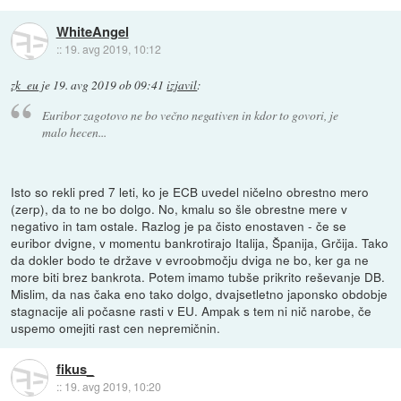
WhiteAngel
::
19. avg 2019, 10:12
zk_eu
je
19. avg 2019 ob 09:41
izjavil
:
Euribor zagotovo ne bo večno negativen in kdor to govori, je
malo hecen...
Isto so rekli pred 7 leti, ko je ECB uvedel ničelno obrestno mero
(zerp), da to ne bo dolgo. No, kmalu so šle obrestne mere v
negativo in tam ostale. Razlog je pa čisto enostaven - če se
euribor dvigne, v momentu bankrotirajo Italija, Španija, Grčija. Tako
da dokler bodo te države v evroobmočju dviga ne bo, ker ga ne
more biti brez bankrota. Potem imamo tubše prikrito reševanje DB.
Mislim, da nas čaka eno tako dolgo, dvajsetletno japonsko obdobje
stagnacije ali počasne rasti v EU. Ampak s tem ni nič narobe, če
uspemo omejiti rast cen nepremičnin.
fikus_
::
19. avg 2019, 10:20