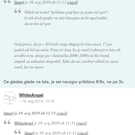
Smurf
je
19. avg 2019 ob 11:11
izjavil
:
Nikoli ni rastel *prilima graf kjer je jasno sel gor*.
Iz teh dveh grafov se niti slucajno ne bi upal trditi,
da ne bo sel gor.
Graf pravi, da je v 20 letih vsega skupaj tri leta rasel, 17 pa
padal ali bil na miru. Tista tri leta, ko je rasel (eden prvo leto ob
uvedbi evra, drugi pa v balončku 2006-2008) ni šlo trend,
ampak za enkraten dogodek. Tako da ne, euribor nikoli ni zares
rasel, ker ne more.
Ce gledas glede na leta, je sel navzgor priblizno 8/9x, ne pa 3x.
WhiteAngel
::
19. avg 2019, 13:18
Smurf
je
19. avg 2019 ob 12:51
izjavil
:
WhiteAngel
je
19. avg 2019 ob 11:51
izjavil
:
Smurf
je
19. avg 2019 ob 11:11
izjavil
: