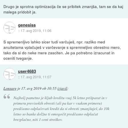
Drugo je sprotna optimizacija če se pribitek zmanjša, tam se da kaj
malega pridobit ja.
genesiss
::
17. avg 2019, 11:06
S spremenljivo lahko sicer tudi varčuješ, npr. razliko med
anuitetama vplačuješ v varčevanje s spremneljivo obrestno mero,
tako da si do neke mere zasciten. Je pa potrebno izracunat in
oceniti tveganje.
user4683
::
17. avg 2019, 11:07
Lonsarg
je
17. avg 2019 ob 10:55
izjavil
:
Najbolj pametno je kljub kreditu vsaj 5k letno prišparat in v
primeru previsokih obresti (ali pa kar v vsakem primeru)
predčasno odplačevati kredit da si obresti zmanjšuješ, do 10k
letno so banke dolžne ti omogočit predčasno odplačat
brezplačno, niti 1 cent stroškov.