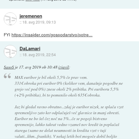
jeremenen
::
18. avg 2019, 09:13
FYI
https://insajder.com/gospodarstvo/potre...
DaLamari
::
18. avg 2019, 22:54
SasoS
je
17. avg 2019 ob 10:48
izjavil
:
MAX euribor je bil okoli 5,5% če prav vem.
331€ obroka pri euribor 0% (kolikor vem, današnje pogodbe ne
grejo več pod 0%) znese okoli 2% pribitka. Pri euriboru 5,5%
(+2% pribitka), bi to pomenilo okoli 635€ obroka.
Jaz bi gledal ravno obratno...zdaj je euribor nizek, se splača vzet
spremenljivo zato ker odplačuješ več glavnice in manj obresti.
Euribor ne bo šel čez noč na 5%...če se pogoji bistveno
spremenijo, lahko takrat vedno vzameš nov kredit in poplačaš
starega (samo ne delat neumnosti in kredita vzet v tuji
valuti...khm...frankih). V nekaj letih boš mogoče dobil boljšo