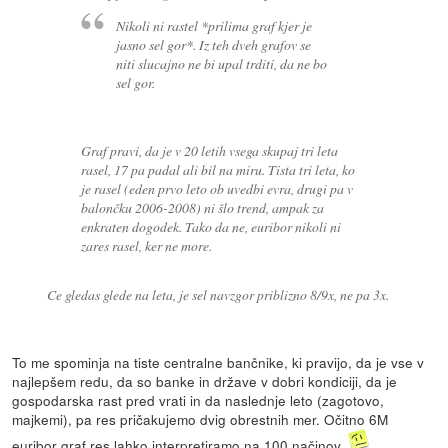
Nikoli ni rastel *prilima graf kjer je
jasno sel gor*. Iz teh dveh grafov se
niti slucajno ne bi upal trditi, da ne bo
sel gor.
Graf pravi, da je v 20 letih vsega skupaj tri leta
rasel, 17 pa padal ali bil na miru. Tista tri leta, ko
je rasel (eden prvo leto ob uvedbi evra, drugi pa v
balončku 2006-2008) ni šlo trend, ampak za
enkraten dogodek. Tako da ne, euribor nikoli ni
zares rasel, ker ne more.
Ce gledas glede na leta, je sel navzgor priblizno 8/9x, ne pa 3x.
To me spominja na tiste centralne bančnike, ki pravijo, da je vse v
najlepšem redu, da so banke in države v dobri kondiciji, da je
gospodarska rast pred vrati in da naslednje leto (zagotovo,
majkemi), pa res pričakujemo dvig obrestnih mer. Očitno 6M
euribor graf res lahko interpretiramo na 100 načinov.