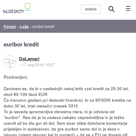
☰
Forum
»
Loža
»
euribor kredit
euribor kredit
DaLamari
::
17. avg 2019, 10:27
Pozdravljeni,
Zanimam se, da bi v naslednjih nekaj letih vzel kredit za 25-30 let,
okoli 80-100 tisoč EUR.
Če trenutno gledam pri delavski hranilnici, bi za 90'000€ kredita na
dobo 30 let, imel mesečni znesek 331€.
To je seveda spremenljiva obrestna mera, ki je odvisna od
"euribor". Res da je ta zadeva nekako nepredvidljiva in je težko
oceniti ali bo šla gor ali dol. Sem sicer slišal določene komentarje
prijateljev in sodelavcev, da gre euribor samo dol in je skos v
minusu (nisem siguren kaj to pomeni) + da se v EU ne dogaja nič