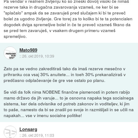
Pa vendar v realnem življenju ko so zneski dovolj visoki če nimaš
rezerve taka in drugačna zavarovanja vzameš, ne ker bi se
"splačalo" ampak da se zavaruješ pred slučajem ki bi te preveč
bolel za ugodno življenje. Gre torej za to koliko bi te ta potencialen
dogodek dviga spremeljive bolel in če te preveč vzameš fiksno da
se pred tem zavaruješ, v vsakem drugem primeru vzameš
spremeljivo.
Mato989
::
26. okt 2019, 10:39
Zato pa se vedno zakreditiraš tako da imaš rezerve mesečno v
prihranku cca vsaj 30% anuitete... in toeh 30% prekanaliziraš v
predčasno odplačevanje če gre vse ostalo po planu.
Se vidi da folk nima NOBENE finančne pismenosti in potem rabijo
mamo državo da jih varuje... to je osnovna napaka tega socialnega
sistema, ker dela odvisnike od potreb zakonov in voditeljev, ki jim
to paše, namesto da bi se znašli po svoje in razmišljali in se učili na
napakah... vse v imenu socialne politike!
Lonsarg
::
26. okt 2019, 11:03