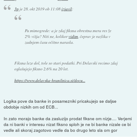
3p
je
28. okt 2019 ob 11:08
izjavil
:
Pa mimogrede: a je zdaj fiksna obrestna mera res že
2% višja? Niti ne, kolikor
vidim
, čeprav je razlika v
zadnjem času očitno narasla.
Fiksna leze dol, tole so stari podatki. Pri Delavski recimo zdaj
oglašujejo fiksno 2.6% na 20 let.
https://www.delavska-hranilnica.si/docu...
Logika pove da banke in posamezniki pricakujejo se daljse
obdobje nizkih om od ECB...
In zato morajo banke da zasluzijo prodat fiksne om nizje.... Verjemi
da ni banki v interesu nizat fiksno sploh je ne bi banke nizale ce bi
vedle ali skoraj zagotovo vedle da bo drugo leto sla om gor