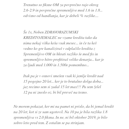
Trenutno so fiksne OM za povprečno rajo okrog
2.6-2.9 in povprečne spremenljive med 1.6 in 1.8...
odvisno od handlanja, kar je debeli % razlike....
Še 1x, Noben ZDRAVORAZUMSKI
KREDITOJEMALEC ne vzame kredita tako da
nima nekaj viška keša vsak mesec... in če ta keš
vedno ko gre kanaliziraš v odplačilo kredita z
Spremenljivo OM in hkrati razliko še med fix in
spremenljivo hitro profitiraš veliko denarja... kar je
za ljudi med 1.000 in 1.500e pomembno...
Itak pa je v osnovi smešen vsak ki jemlje kredit nad
15 pogojno 20 let... ker je to brutalno dolga doba...
jaz recimo sem si zadal 15 let max!!! Pa sem želel
12 pa ni zneslo oz. bi bil preveč na tesno.
Ne morem pokazat, ker mi na pamet ni prislo, da bi jemal kredit
na 20 let, kot si ze sam ugotovil. Na 10 pa je bila razlika 1.8
spremenljiva vs 2.0 fiksna. In ne, ni bil oktober 2019, je bilo
sobro leto pred tem. Z ostalim se pa strinjam.