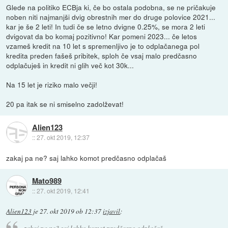
Glede na politiko ECBja ki, če bo ostala podobna, se ne pričakuje
noben niti najmanjši dvig obrestnih mer do druge polovice 2021...
kar je še 2 leti! In tudi če se letno dvigne 0.25%, se mora 2 leti
dvigovat da bo komaj pozitivno! Kar pomeni 2023... če letos
vzameš kredit na 10 let s spremenljivo je to odplačanega pol
kredita preden fašeš pribitek, sploh če vsaj malo predčasno
odplačuješ in kredit ni glih več kot 30k...
Na 15 let je riziko malo večji!
20 pa itak se ni smiselno zadolževat!
Alien123
::
27. okt 2019, 12:37
zakaj pa ne? saj lahko komot predčasno odplačaš
Mato989
::
27. okt 2019, 12:41
Alien123
je
27. okt 2019 ob 12:37
izjavil
:
zakaj pa ne? saj lahko komot predčasno odplačaš