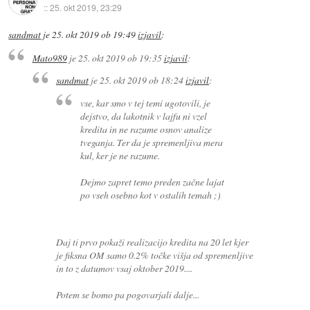
::
25. okt 2019, 23:29
sandmat
je
25. okt 2019 ob 19:49
izjavil
:
Mato989
je
25. okt 2019 ob 19:35
izjavil
:
sandmat
je
25. okt 2019 ob 18:24
izjavil
:
vse, kar smo v tej temi ugotovili, je
dejstvo, da lakotnik v lajfu ni vzel
kredita in ne razume osnov analize
tveganja. Ter da je spremenljiva mera
kul, ker je ne razume.
Dejmo zapret temo preden začne lajat
po vseh osebno kot v ostalih temah ;)
Daj ti prvo pokaži realizacijo kredita na 20 let kjer
je fiksna OM samo 0.2% točke višja od spremenljive
in to z datumov vsaj oktober 2019....
Potem se bomo pa pogovarjali dalje...