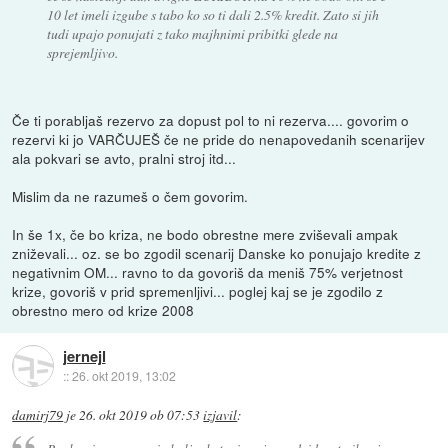
10 let imeli izgube s tabo ko so ti dali 2.5% kredit. Zato si jih
tudi upajo ponujati z tako majhnimi pribitki glede na
sprejemljivo.
Če ti porabljaš rezervo za dopust pol to ni rezerva.... govorim o
rezervi ki jo VARČUJEŠ če ne pride do nenapovedanih scenarijev
ala pokvari se avto, pralni stroj itd...
Mislim da ne razumeš o čem govorim.
In še 1x, če bo kriza, ne bodo obrestne mere zviševali ampak
zniževali... oz. se bo zgodil scenarij Danske ko ponujajo kredite z
negativnim OM... ravno to da govoriš da meniš 75% verjetnost
krize, govoriš v prid spremenljivi... poglej kaj se je zgodilo z
obrestno mero od krize 2008
jernejl
::
26. okt 2019, 13:02
damirj79
je
26. okt 2019 ob 07:53
izjavil
: