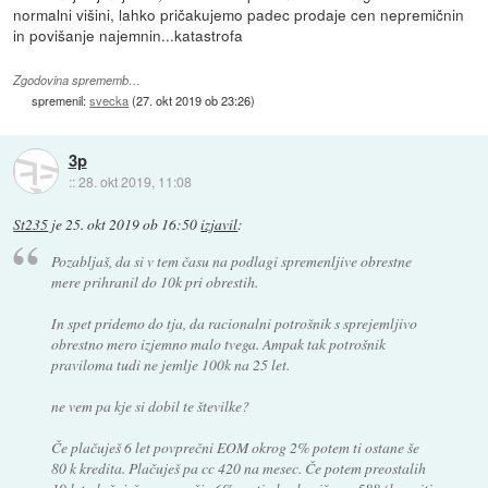
normalni višini, lahko pričakujemo padec prodaje cen nepremičnin
in povišanje najemnin...katastrofa
Zgodovina sprememb…
spremenil:
svecka
(
27. okt 2019 ob 23:26
)
3p
::
28. okt 2019, 11:08
St235
je
25. okt 2019 ob 16:50
izjavil
:
Pozabljaš, da si v tem času na podlagi spremenljive obrestne
mere prihranil do 10k pri obrestih.
In spet pridemo do tja, da racionalni potrošnik s sprejemljivo
obrestno mero izjemno malo tvega. Ampak tak potrošnik
praviloma tudi ne jemlje 100k na 25 let.
ne vem pa kje si dobil te številke?
Če plačuješ 6 let povprečni EOM okrog 2% potem ti ostane še
80 k kredita. Plačuješ pa cc 420 na mesec. Če potem preostalih