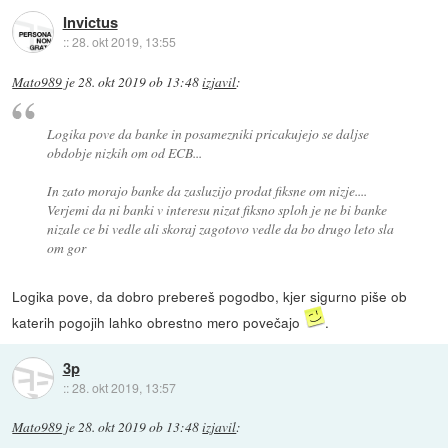
Invictus
::
28. okt 2019, 13:55
Mato989
je
28. okt 2019 ob 13:48
izjavil
:
Logika pove da banke in posamezniki pricakujejo se daljse
obdobje nizkih om od ECB...
In zato morajo banke da zasluzijo prodat fiksne om nizje....
Verjemi da ni banki v interesu nizat fiksno sploh je ne bi banke
nizale ce bi vedle ali skoraj zagotovo vedle da bo drugo leto sla
om gor
Logika pove, da dobro prebereš pogodbo, kjer sigurno piše ob
katerih pogojih lahko obrestno mero povečajo
.
3p
::
28. okt 2019, 13:57
Mato989
je
28. okt 2019 ob 13:48
izjavil
: