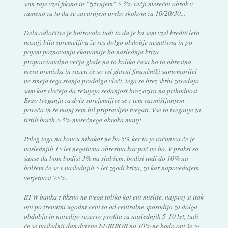
sem raje vzel fiksno in "žrtvujem" 5.3% večji mesečni obrok v
zameno za to da se zavarujem preko skokom za 10/20/30,..
Delu odločitve je botrovalo tudi to da je ko sem vzel kredit(leto
nazaj) bila spremeljiva že res dolgo obdobje negativna in po
pojem poznavanju ekonomije bo naslednja kriza
proporcionalno večja glede na to koliko časa bo ta obrestna
mera prenizka in razen če so vsi glavni finančniki samomorilci
ne smejo tega stanja predolgo vleči, tega se brez skrbi zavedajo
sam kar vlečejo da rešujejo sedanjost brez ozira na prihodnost.
Ergo tveganja za dvig sprejemljive se z tem razmišljanjem
poveča in še manj sem bil pripravljen tvegati. Vse to tveganje za
tistih borih 5.3% mesečnega obroka manj!
Poleg tega na koncu nikakor ne bo 5% ker to je računica če je
naslednjih 15 let negativna obrestna kar pač ne bo. V praksi so
šanse da bom bodisi 3% na slabšem, bodisi tudi do 10% na
bolšem če se v naslednjih 5 let zgodi kriza, za kar napovedujem
verjetnost 75%.
BTW banka z fiksno ne tvega toliko kot eni mislite, najprej si itak
oni po trenutni ugodni ceni to od centralne sposodijo za dolga
obdobja in naredijo rezervo profita za naslednjih 5-10 let, tudi
če se naslednji dan dvigne EURIBOR na 10% ne bodo oni še 5-