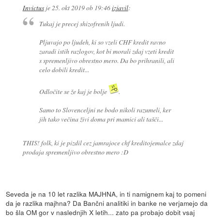
Invictus
je
25. okt 2019 ob 19:46
izjavil
:
Tukaj je precej shizofrenih ljudi.
Pljuvajo po ljudeh, ki so vzeli CHF kredit ravno
zaradi istih razlogov, kot bi morali zdaj vzeti kredit
s spremenljivo obrestno mero. Da bo prihranili, ali
celo dobili kredit...
Odločite se že kaj je bolje
.
Samo to Slovenceljni ne bodo nikoli razumeli, ker
jih tako večina živi doma pri mamici ali tašči...
THIS! folk, ki je pizdil cez jamrajoce chf kreditojemalce zdaj
prodaja spremenljivo obrestno mero :D
Seveda je na 10 let razlika MAJHNA, in ti namignem kaj to pomeni
da je razlika majhna? Da Bančni analitiki in banke ne verjamejo da
bo šla OM gor v naslednjih X letih... zato pa probajo dobit vsaj