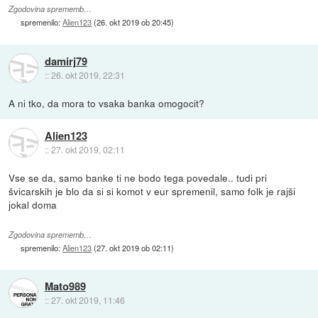
Zgodovina sprememb…
spremenilo:
Alien123
(
26. okt 2019 ob 20:45
)
damirj79
::
26. okt 2019, 22:31
A ni tko, da mora to vsaka banka omogocit?
Alien123
::
27. okt 2019, 02:11
Vse se da, samo banke ti ne bodo tega povedale.. tudi pri
švicarskih je blo da si si komot v eur spremenil, samo folk je rajši
jokal doma
Zgodovina sprememb…
spremenilo:
Alien123
(
27. okt 2019 ob 02:11
)
Mato989
::
27. okt 2019, 11:46