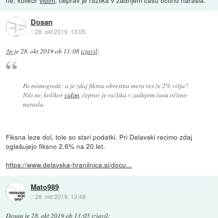
Dosan
::
28. okt 2019, 13:05
3p
je
28. okt 2019 ob 11:08
izjavil
:
Pa mimogrede: a je zdaj fiksna obrestna mera res že 2% višja?
Niti ne, kolikor
vidim
, čeprav je razlika v zadnjem času očitno
narasla.
Fiksna leze dol, tole so stari podatki. Pri Delavski recimo zdaj
oglašujejo fiksno 2.6% na 20 let.
https://www.delavska-hranilnica.si/docu...
Mato989
::
28. okt 2019, 13:48
Dosan
je
28. okt 2019 ob 13:05
izjavil
: