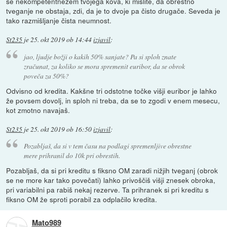
se nekompetentnežem tvojega kova, ki mislite, da obrestno
tveganje ne obstaja, zdi, da je to dvoje pa čisto drugače. Seveda je
tako razmišljanje čista neumnost.
St235
je
25. okt 2019 ob 14:44
izjavil
:
jao, ljudje božji o kakih 50% sanjate? Pa si sploh znate
zračunat, za koliko se mora spremenit euribor, da se obrok
poveča za 50%?
Odvisno od kredita. Kakšne tri odstotne točke višji euribor je lahko
že povsem dovolj, in sploh ni treba, da se to zgodi v enem mesecu,
kot zmotno navajaš.
St235
je
25. okt 2019 ob 16:50
izjavil
:
Pozabljaš, da si v tem času na podlagi spremenljive obrestne
mere prihranil do 10k pri obrestih.
Pozabljaš, da si pri kreditu s fiksno OM zaradi nižjih tveganj (obrok
se ne more kar tako povečati) lahko privoščiš višji znesek obroka,
pri variabilni pa rabiš nekaj rezerve. Ta prihranek si pri kreditu s
fiksno OM že sproti porabil za odplačilo kredita.
Mato989