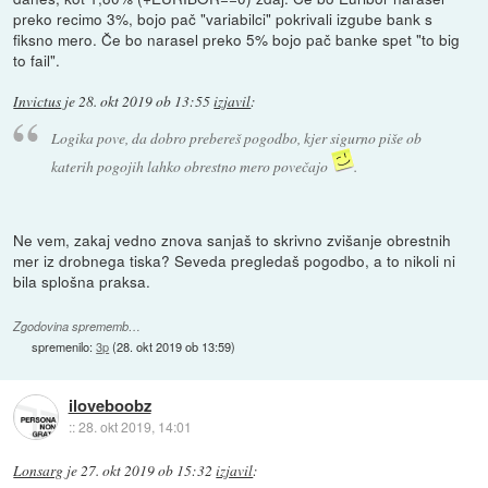
preko recimo 3%, bojo pač "variabilci" pokrivali izgube bank s
fiksno mero. Če bo narasel preko 5% bojo pač banke spet "to big
to fail".
Invictus
je
28. okt 2019 ob 13:55
izjavil
:
Logika pove, da dobro prebereš pogodbo, kjer sigurno piše ob
katerih pogojih lahko obrestno mero povečajo
.
Ne vem, zakaj vedno znova sanjaš to skrivno zvišanje obrestnih
mer iz drobnega tiska? Seveda pregledaš pogodbo, a to nikoli ni
bila splošna praksa.
Zgodovina sprememb…
spremenilo:
3p
(
28. okt 2019 ob 13:59
)
iloveboobz
::
28. okt 2019, 14:01
Lonsarg
je
27. okt 2019 ob 15:32
izjavil
: