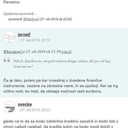
Pametno.
Zgodovina sprememb…
spremenil:
WhiteAngel
(
27. okt 2019 ob 22:02
)
jernejl
::
27. okt 2019, 22:10
WhiteAngel
je
27. okt 2019 ob 21:59
izjavil
:
Nikoli. Euribor ne, mogoče katera druga valuta. Ali pa veš kaj,
česar mi ne?
Če je tako, potem pa kar investiraj v izvedene finančne
instrumente, vezane na obrestne mere, in se upokoji. Ker se trg
očitno moti, ko misli, da obstaja možnost rasti euribora.
svecka
::
27. okt 2019, 23:23
glede na to da se bodo odobritve kreditov zaostrili in bodo tisti z
otroci najbolj najebali, da kredita sploh ne bodo mogli dobiti v