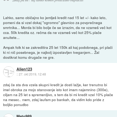
Lahko, samo običajno ko jemlješ kredit nad 15 let +/- kako leto,
pomeni da si vzel dokaj "ogromno" glavnico za povprečnega
smrtnika... Morda bi bilo bolje če se izrazim, da ne vzameš več kot
cca. 50k kredita oz. rečma da ne vzameš več kot 25% plače
anuitete...
Ampak folk ki se zakreditira 25 let 150k ali kaj podobnega, pri plači
ki ni nič posebnega, je najbolj izpostavljen tveganjem... Žal
dostikrat komu drugače ne gre.
Alien123
::
27. okt 2019, 12:48
zdaj če sta dva vzela skupni kredit je dosti lažje, ker trenutno bi
imel obroka za mojo stanovanje isto kot imam najemnino (300e),
ciljam na 25 let s spremenljivo, s tem da bi mi kredit vzel 10% plače
na mesec.. nwm, zdaj laufam po bankah, da vidim kdo pride z
boljšo ponudbo
Mato989