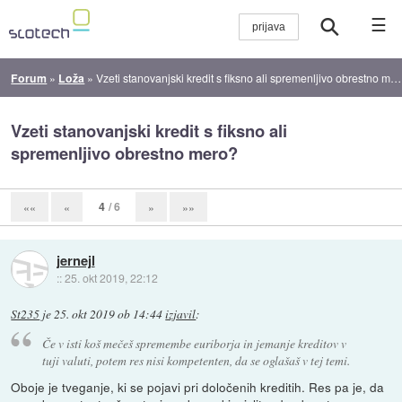
☰
Forum
»
Loža
»
Vzeti stanovanjski kredit s fiksno ali spremenljivo obrestno mero?
Vzeti stanovanjski kredit s fiksno ali
spremenljivo obrestno mero?
4
/ 6
««
«
»
»»
jernejl
::
25. okt 2019, 22:12
St235
je
25. okt 2019 ob 14:44
izjavil
:
Če v isti koš mečeš spremembe euriborja in jemanje kreditov v
tuji valuti, potem res nisi kompetenten, da se oglašaš v tej temi.
Oboje je tveganje, ki se pojavi pri določenih kreditih. Res pa je, da