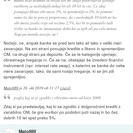
Banke niso neumne in boljse kot mi znajo predvidevat gibanje
euribora za naslednjih nekaj let ali 10 let in vec. Ce zdaj
ponujajo fiksno obr mero 3%, in spremenljivo 2%, to pomeni
samo to, da so precej prepricane, da v naslednjih 10 letih ne bo
obr mera zrasla visje od recimo 2.5%, ker bi to pomenilo tudi
riziko za banke in zmanjsanje dobicka za njih ali pa celo minus.
Tega pa menda nocejo, ne?
Nočejo, ne, ampak banke se pred tem tako ali tako v veliki meri
zavarujejo. Na eni strani ponujajo kredite s fiksno in spremenljivo
OM, na drugi strani pa depozite. Če se te kategorije ujemajo,
obrestnega tveganja ni. Če se ne, obstajajo še izvedeni finančni
instrumenti (npr. interest rate swap), s katerimi se banke do neke
mere zavarujejo, tako, da sami nosijo tveganje, ki se jim zdi
sprejemljivo.
Mato989
je
26. okt 2019 ob 11:17
izjavil
:
poglej kaj se je zgodilo z obrestno mero od krize 2008
Zdaj si pa predstavljaj, kaj bi se zgodilo z dolgoročnimi krediti z
variabilno OM, če gre euribor po podobni poti nazaj in bo čez
dobrih 10 let spet preko 5%.
Mato989