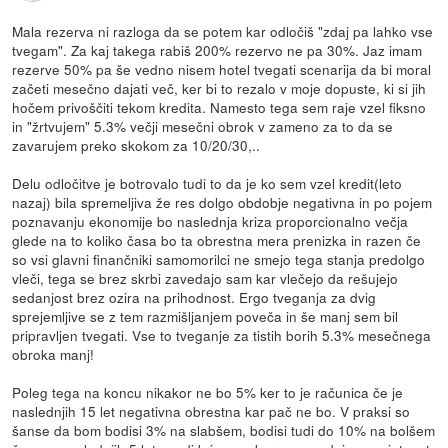
Mala rezerva ni razloga da se potem kar odločiš "zdaj pa lahko vse
tvegam". Za kaj takega rabiš 200% rezervo ne pa 30%. Jaz imam
rezerve 50% pa še vedno nisem hotel tvegati scenarija da bi moral
začeti mesečno dajati več, ker bi to rezalo v moje dopuste, ki si jih
hočem privoščiti tekom kredita. Namesto tega sem raje vzel fiksno
in "žrtvujem" 5.3% večji mesečni obrok v zameno za to da se
zavarujem preko skokom za 10/20/30,..
Delu odločitve je botrovalo tudi to da je ko sem vzel kredit(leto
nazaj) bila spremeljiva že res dolgo obdobje negativna in po pojem
poznavanju ekonomije bo naslednja kriza proporcionalno večja
glede na to koliko časa bo ta obrestna mera prenizka in razen če
so vsi glavni finančniki samomorilci ne smejo tega stanja predolgo
vleči, tega se brez skrbi zavedajo sam kar vlečejo da rešujejo
sedanjost brez ozira na prihodnost. Ergo tveganja za dvig
sprejemljive se z tem razmišljanjem poveča in še manj sem bil
pripravljen tvegati. Vse to tveganje za tistih borih 5.3% mesečnega
obroka manj!
Poleg tega na koncu nikakor ne bo 5% ker to je računica če je
naslednjih 15 let negativna obrestna kar pač ne bo. V praksi so
šanse da bom bodisi 3% na slabšem, bodisi tudi do 10% na bolšem