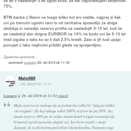
če se v naslednjih 5 let zgodi kriza, za kar napovedujem verjetnost
75%.
BTW banka z fiksno ne tvega toliko kot eni mislite, najprej si itak
oni po trenutni ugodni ceni to od centralne sposodijo za dolga
obdobja in naredijo rezervo profita za naslednjih 5-10 let, tudi če
se naslednji dan dvigne EURIBOR na 10% ne bodo oni še 5-10 let
imeli izgube s tabo ko so ti dali 2.5% kredit. Zato si jih tudi upajo
ponujati z tako majhnimi pribitki glede na sprejemljivo.
Zgodovina sprememb…
spremenil:
Lonsarg
(
26. okt 2019 ob 11:13
)
Mato989
::
26. okt 2019, 11:17
Lonsarg
je
26. okt 2019 ob 11:03
izjavil
:
Mala rezerva ni razloga da se potem kar odločiš "zdaj pa lahko
vse tvegam". Za kaj takega rabiš 200% rezervo ne pa 30%. Jaz
imam rezerve 50% pa še vedno nisem hotel tvegati scenarija da
bi moral začeti mesečno dajati več, ker bi to rezalo v moje
dopuste, ki si jih hočem privoščiti tekom kredita. Namesto tega