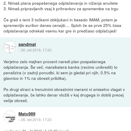
2. Nimaš plana pospešenega odplačevanja in nižanja anuitete
3. Nimaš pripravljenih vsaj k prihrankov za spremembe na trgu
Če greš s temi 3 točkami obkljukani in besedo IMAM, potem je
spremenljiv euribor danes cenejši.... Sploh če se prve 25% časa
odplačevanja odrekaš vsemu kar gre in predčaso odplačuješ!
sandmat
::
26. okt 2019, 17:20
Verjetno zelo majhen procent naredi plan pospešenega
odplačevanja. Še več, marsikatera banka (recimo unikredit) to
penalizira (v zadnji ponudbi, ki sem jo gledal pri njih, 0.5% na
glavnico in 1% na obresti pribitka).
Po drugi strani s trenutnimi obrestnimi merami ni smiselno vlagat v
odplačevanje, če lahko denar vložiš v kaj drugega in dobiš precej
večje obresti.
Mato989
::
26. okt 2019, 17:23