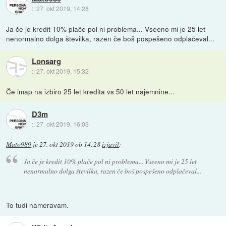
::
27. okt 2019, 14:28
Ja če je kredit 10% plače pol ni problema... Vseeno mi je 25 let
nenormalno dolga številka, razen če boš pospešeno odplačeval...
Lonsarg
::
27. okt 2019, 15:32
Če imap na izbiro 25 let kredita vs 50 let najemnine...
D3m
::
27. okt 2019, 16:03
Mato989
je
27. okt 2019 ob 14:28
izjavil
:
Ja če je kredit 10% plače pol ni problema... Vseeno mi je 25 let
nenormalno dolga številka, razen če boš pospešeno odplačeval...
To tudi nameravam.