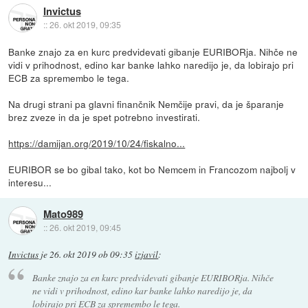
Invictus
::
26. okt 2019, 09:35
Banke znajo za en kurc predvidevati gibanje EURIBORja. Nihče ne
vidi v prihodnost, edino kar banke lahko naredijo je, da lobirajo pri
ECB za spremembo le tega.
Na drugi strani pa glavni finančnik Nemčije pravi, da je šparanje
brez zveze in da je spet potrebno investirati.
https://damijan.org/2019/10/24/fiskalno...
EURIBOR se bo gibal tako, kot bo Nemcem in Francozom najbolj v
interesu...
Mato989
::
26. okt 2019, 09:45
Invictus
je
26. okt 2019 ob 09:35
izjavil
:
Banke znajo za en kurc predvidevati gibanje EURIBORja. Nihče
ne vidi v prihodnost, edino kar banke lahko naredijo je, da
lobirajo pri ECB za spremembo le tega.