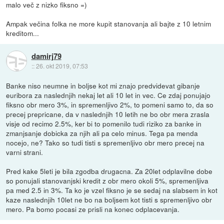
malo več z nizko fiksno =)
Ampak večina folka ne more kupit stanovanja ali bajte z 10 letnim
kreditom...
damirj79
::
26. okt 2019, 07:53
Banke niso neumne in boljse kot mi znajo predvidevat gibanje
euribora za naslednjih nekaj let ali 10 let in vec. Ce zdaj ponujajo
fiksno obr mero 3%, in spremenljivo 2%, to pomeni samo to, da so
precej prepricane, da v naslednjih 10 letih ne bo obr mera zrasla
visje od recimo 2.5%, ker bi to pomenilo tudi riziko za banke in
zmanjsanje dobicka za njih ali pa celo minus. Tega pa menda
nocejo, ne? Tako so tudi tisti s spremenljivo obr mero precej na
varni strani.
Pred kake 5leti je bila zgodba drugacna. Za 20let odplavilne dobe
so ponujali stanovanjski kredit z obr mero okoli 5%, spremenljiva
pa med 2.5 in 3%. Ta ko je vzel fiksno je se sedaj na slabsem in kot
kaze naslednjih 10let ne bo na boljsem kot tisti s spremenljivo obr
mero. Pa bomo pocasi ze prisli na konec odplacevanja.