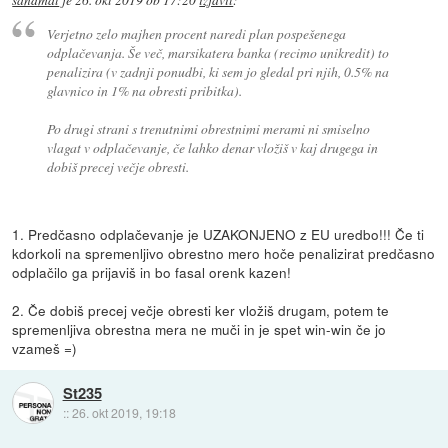
sandmat
je
26. okt 2019 ob 17:20
izjavil
:
Verjetno zelo majhen procent naredi plan pospešenega
odplačevanja. Še več, marsikatera banka (recimo unikredit) to
penalizira (v zadnji ponudbi, ki sem jo gledal pri njih, 0.5% na
glavnico in 1% na obresti pribitka).
Po drugi strani s trenutnimi obrestnimi merami ni smiselno
vlagat v odplačevanje, če lahko denar vložiš v kaj drugega in
dobiš precej večje obresti.
1. Predčasno odplačevanje je UZAKONJENO z EU uredbo!!! Če ti
kdorkoli na spremenljivo obrestno mero hoče penalizirat predčasno
odplačilo ga prijaviš in bo fasal orenk kazen!
2. Če dobiš precej večje obresti ker vložiš drugam, potem te
spremenljiva obrestna mera ne muči in je spet win-win če jo
vzameš =)
St235
::
26. okt 2019, 19:18