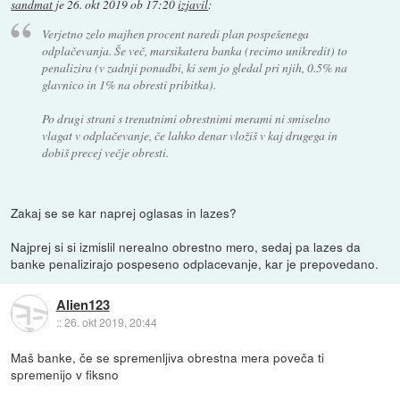
sandmat
je
26. okt 2019 ob 17:20
izjavil
:
Verjetno zelo majhen procent naredi plan pospešenega
odplačevanja. Še več, marsikatera banka (recimo unikredit) to
penalizira (v zadnji ponudbi, ki sem jo gledal pri njih, 0.5% na
glavnico in 1% na obresti pribitka).
Po drugi strani s trenutnimi obrestnimi merami ni smiselno
vlagat v odplačevanje, če lahko denar vložiš v kaj drugega in
dobiš precej večje obresti.
Zakaj se se kar naprej oglasas in lazes?
Najprej si si izmislil nerealno obrestno mero, sedaj pa lazes da
banke penalizirajo pospeseno odplacevanje, kar je prepovedano.
Alien123
::
26. okt 2019, 20:44
Maš banke, če se spremenljiva obrestna mera poveča ti
spremenijo v fiksno