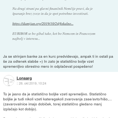
Na drugi strani pa glavni finančnik Nemčije pravi, da je
šparanje brez zveze in da je spet potrebno investirati.
https://damijan.org/2019/10/24/fiskalno...
EURIBOR se bo gibal tako, kot bo Nemcem in Francozom
najbolj v interesu...
Ja se strinjam banke za en kurc predvidevajo, ampak ti in ostali pa
še za odtenek slabše =) In zato je statistično bolje vzet
spremenljivo obrestno mero in odplačevat pospešeno!
Lonsarg
::
26. okt 2019, 10:24
To je jasno da je statistično boljše vzeti spremeljivo. Statistično
boljše je tudi nikoli vzeti kateregakoli zvarovanja zase/avto/hišo,...
(zavarovalnice imajo dobiček, torej statistično gledano manj
izplačajo kot dobijo).