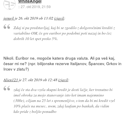
WhiteAngel
::
27. okt 2019, 21:59
jernejl
je
26. okt 2019 ob 13:02
izjavil
:
Zdaj si pa predstavljaj, kaj bi se zgodilo z dolgoročnimi krediti z
variabilno OM, če gre euribor po podobni poti nazaj in bo čez
dobrih 10 let spet preko 5%.
Nikoli. Euribor ne, mogoče katera druga valuta. Ali pa veš kaj,
česar mi ne? (npr. bilijonske rezerve Italijanov, Špancev, Grkov in
Ircev v zlatu?)
Alien123
je
27. okt 2019 ob 12:48
izjavil
:
zdaj če sta dva vzela skupni kredit je dosti lažje, ker trenutno bi
imel obroka za mojo stanovanje isto kot imam najemnino
(300e), ciljam na 25 let s spremenljivo, s tem da bi mi kredit vzel
10% plače na mesec.. nwm, zdaj laufam po bankah, da vidim
kdo pride z boljšo ponudbo