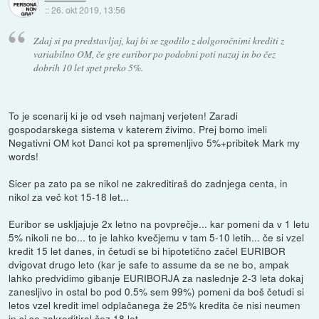
::
26. okt 2019, 13:56
Zdaj si pa predstavljaj, kaj bi se zgodilo z dolgoročnimi krediti z
variabilno OM, če gre euribor po podobni poti nazaj in bo čez
dobrih 10 let spet preko 5%.
To je scenarij ki je od vseh najmanj verjeten! Zaradi
gospodarskega sistema v katerem živimo. Prej bomo imeli
Negativni OM kot Danci kot pa spremenljivo 5%+pribitek Mark my
words!
Sicer pa zato pa se nikol ne zakreditiraš do zadnjega centa, in
nikol za več kot 15-18 let...
Euribor se uskljajuje 2x letno na povprečje... kar pomeni da v 1 letu
5% nikoli ne bo... to je lahko kvečjemu v tam 5-10 letih... če si vzel
kredit 15 let danes, in četudi se bi hipotetično začel EURIBOR
dvigovat drugo leto (kar je safe to assume da se ne bo, ampak
lahko predvidimo gibanje EURIBORJA za naslednje 2-3 leta dokaj
zanesljivo in ostal bo pod 0.5% sem 99%) pomeni da boš četudi si
letos vzel kredit imel odplačanega že 25% kredita če nisi neumen
in si se zakreditiral čez 18 let...