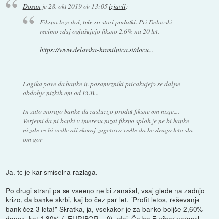
Dosan
je
28. okt 2019 ob 13:05
izjavil
:
Fiksna leze dol, tole so stari podatki. Pri Delavski
recimo zdaj oglašujejo fiksno 2.6% na 20 let.
https://www.delavska-hranilnica.si/docu
...
Logika pove da banke in posamezniki pricakujejo se daljse
obdobje nizkih om od ECB...
In zato morajo banke da zasluzijo prodat fiksne om nizje....
Verjemi da ni banki v interesu nizat fiksno sploh je ne bi banke
nizale ce bi vedle ali skoraj zagotovo vedle da bo drugo leto sla
om gor
Ja, to je kar smiselna razlaga.
Po drugi strani pa se vseeno ne bi zanašal, vsaj glede na zadnjo
krizo, da banke skrbi, kaj bo čez par let. "Profit letos, reševanje
bank čez 3 leta!" Skratka, ja, vsekakor je za banko boljše 2,60%
danes, kot 1,80% (+EURIBOR==0) zdaj. Če bo Euribor narasel