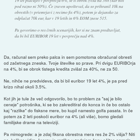
19 let plačuješ v povprečju 6%, se ti obrok zviša na 588 (kar niti
pod razno ni 50%). Če zraven upoštevaš, da so prihranil 10k na
obrestih (v priemrjavi z recimo fix 4%), potem je dejansko za
odplačat 70k eur, kar v 19 letih in 6% EOM znese 515.
Pa govorimo o res črnih scenarijih, ker si ne znam predtavljat,
da bi bil EURIBOR 19 let v povprečju nad 4%.
Da, računal sem preko palca in sem pomotoma obračunal obresti
od začetnega zneska. Tvoje številke so prave. Pri dvigu EURIBOrja
na 4%, bi se obrok tistega kredita zvišal za 40%, ne za 50.
Ne, nihče ne predvideva, da bi bil euribor 19 let 4%, je pa pred
krizo nihal okoli 3.5%.
Kot jih je tule že več odgovorilo, bo to problem za "saj je bilo
ceneje" potrošnika, ki se bo zakreditiral do konca in če bo ostalo
kaj "razlike" do fisksne mere, bo kupil namesto golfa pasata. In če
potem za 2 leti poskoči euribor na 4% (ali više), bomo gledali
familijske drame na televiziji.
Pa mimogrede: a je zdaj fiksna obrestna mera res že 2% višja? Niti
ne, kolikor
vidim
, čeprav je razlika v zadnjem času očitno narasla.