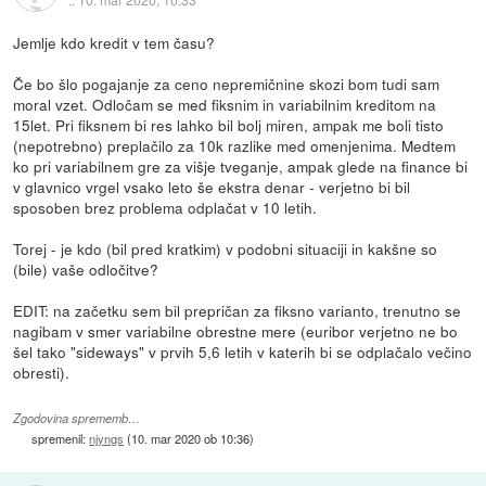
Jemlje kdo kredit v tem času?
Če bo šlo pogajanje za ceno nepremičnine skozi bom tudi sam
moral vzet. Odločam se med fiksnim in variabilnim kreditom na
15let. Pri fiksnem bi res lahko bil bolj miren, ampak me boli tisto
(nepotrebno) preplačilo za 10k razlike med omenjenima. Medtem
ko pri variabilnem gre za višje tveganje, ampak glede na finance bi
v glavnico vrgel vsako leto še ekstra denar - verjetno bi bil
sposoben brez problema odplačat v 10 letih.
Torej - je kdo (bil pred kratkim) v podobni situaciji in kakšne so
(bile) vaše odločitve?
EDIT: na začetku sem bil prepričan za fiksno varianto, trenutno se
nagibam v smer variabilne obrestne mere (euribor verjetno ne bo
šel tako "sideways" v prvih 5,6 letih v katerih bi se odplačalo večino
obresti).
Zgodovina sprememb…
spremenil:
njyngs
(
10. mar 2020 ob 10:36
)