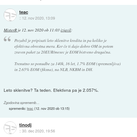
teac
::
12. nov 2020, 13:09
MisterR
je
12. nov 2020 ob 11:03
izjavil
:
Pozabil je pripisati leto sklenitve kredita in pa koliko je
efektivna obrestna mera. Ker če ti dajo dobro OM in potem
zraven paket za 20EUR/mesec je EOM bistveno drugačna.
Trenutno so ponudbe za 140k, 16 let, 1.7% EOM (spremenljiva)
in 2.65% EOM (fiksna), na NLB, NKBM in DH.
Leto sklenitve? Ta teden. Efektivna pa je 2.057%.
Zgodovina sprememb…
spremenilo:
teac
(
12. nov 2020 ob 13:15
)
tinodj
::
30. dec 2020, 19:56