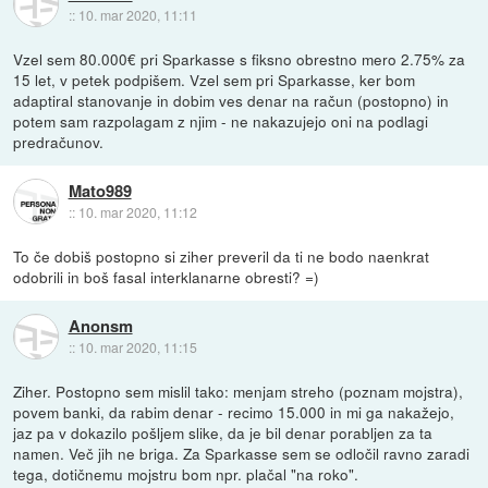
::
10. mar 2020, 11:11
Vzel sem 80.000€ pri Sparkasse s fiksno obrestno mero 2.75% za
15 let, v petek podpišem. Vzel sem pri Sparkasse, ker bom
adaptiral stanovanje in dobim ves denar na račun (postopno) in
potem sam razpolagam z njim - ne nakazujejo oni na podlagi
predračunov.
Mato989
::
10. mar 2020, 11:12
To če dobiš postopno si ziher preveril da ti ne bodo naenkrat
odobrili in boš fasal interklanarne obresti? =)
Anonsm
::
10. mar 2020, 11:15
Ziher. Postopno sem mislil tako: menjam streho (poznam mojstra),
povem banki, da rabim denar - recimo 15.000 in mi ga nakažejo,
jaz pa v dokazilo pošljem slike, da je bil denar porabljen za ta
namen. Več jih ne briga. Za Sparkasse sem se odločil ravno zaradi
tega, dotičnemu mojstru bom npr. plačal "na roko".