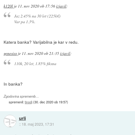
k120l
je
11. nov 2020 ob 17:56
izjavil
:
Jaz 2.45% na 30 let (225k€)
Var pa 1.3%.
Katera banka? Varijabilna je kar v redu.
genesiss
je
11. nov 2020 ob 21:35
izjavil
:
110k, 20 let, 1.85% fiksna
In banka?
Zgodovina sprememb…
spremenil:
tinodj
(
30. dec 2020 ob 19:57
)
urli
::
18. maj 2023, 17:31