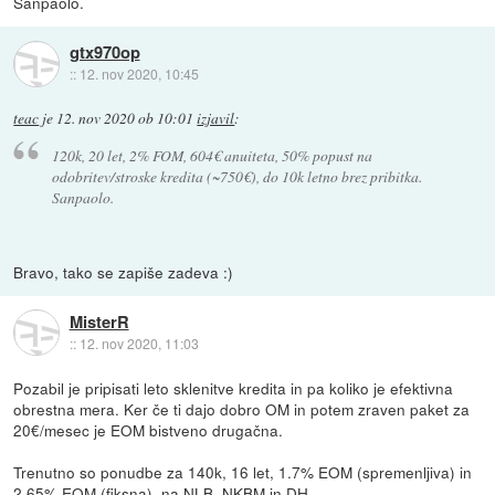
Sanpaolo.
gtx970op
::
12. nov 2020, 10:45
teac
je
12. nov 2020 ob 10:01
izjavil
:
120k, 20 let, 2% FOM, 604€ anuiteta, 50% popust na
odobritev/stroske kredita (~750€), do 10k letno brez pribitka.
Sanpaolo.
Bravo, tako se zapiše zadeva :)
MisterR
::
12. nov 2020, 11:03
Pozabil je pripisati leto sklenitve kredita in pa koliko je efektivna
obrestna mera. Ker če ti dajo dobro OM in potem zraven paket za
20€/mesec je EOM bistveno drugačna.
Trenutno so ponudbe za 140k, 16 let, 1.7% EOM (spremenljiva) in
2.65% EOM (fiksna), na NLB, NKBM in DH.