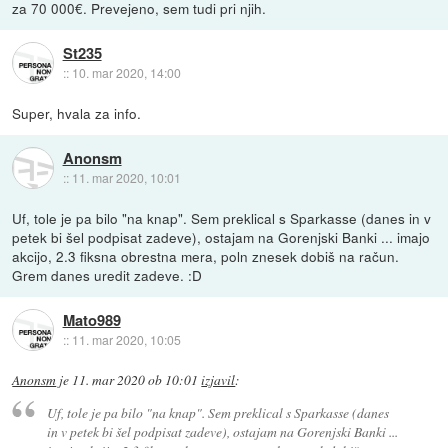
za 70 000€. Prevejeno, sem tudi pri njih.
St235
::
10. mar 2020, 14:00
Super, hvala za info.
Anonsm
::
11. mar 2020, 10:01
Uf, tole je pa bilo "na knap". Sem preklical s Sparkasse (danes in v
petek bi šel podpisat zadeve), ostajam na Gorenjski Banki ... imajo
akcijo, 2.3 fiksna obrestna mera, poln znesek dobiš na račun.
Grem danes uredit zadeve. :D
Mato989
::
11. mar 2020, 10:05
Anonsm
je
11. mar 2020 ob 10:01
izjavil
:
Uf, tole je pa bilo "na knap". Sem preklical s Sparkasse (danes
in v petek bi šel podpisat zadeve), ostajam na Gorenjski Banki ...