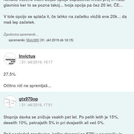
glavnico ker to se pozna takoj... tvoja opcija pa čez 20 let, ČE...
V tole opcijo se splača it, če lahko na začetku vložiš ene 20k... da
maš lep začetek.
Zgodovina sprememb…
spremenilo:
Mato989
(
31. okt 2019 ob 16:15
)
Invictus
::
31. okt 2019, 16:17
27,5%
Očitno nič ne spremljaš...
gtx970op
::
31. okt 2019, 17:51
Stopnja davka se znižuje vsakih pet let. Po petih letih je 15%,
desetih 10%, petnajstih 5% in pri dvajsetih ali več 0%.
Pač pogledaš zgodovino, koliko donosni so ETFi v povprečju in