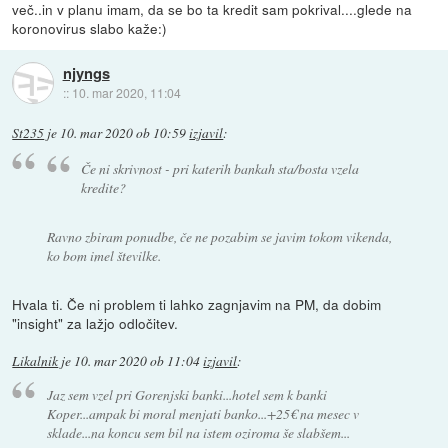
več..in v planu imam, da se bo ta kredit sam pokrival....glede na
koronovirus slabo kaže:)
njyngs
::
10. mar 2020, 11:04
St235
je
10. mar 2020 ob 10:59
izjavil
:
Če ni skrivnost - pri katerih bankah sta/bosta vzela
kredite?
Ravno zbiram ponudbe, če ne pozabim se javim tokom vikenda,
ko bom imel številke.
Hvala ti. Če ni problem ti lahko zagnjavim na PM, da dobim
"insight" za lažjo odločitev.
Likalnik
je
10. mar 2020 ob 11:04
izjavil
:
Jaz sem vzel pri Gorenjski banki...hotel sem k banki
Koper...ampak bi moral menjati banko...+25€ na mesec v
sklade...na koncu sem bil na istem oziroma še slabšem...