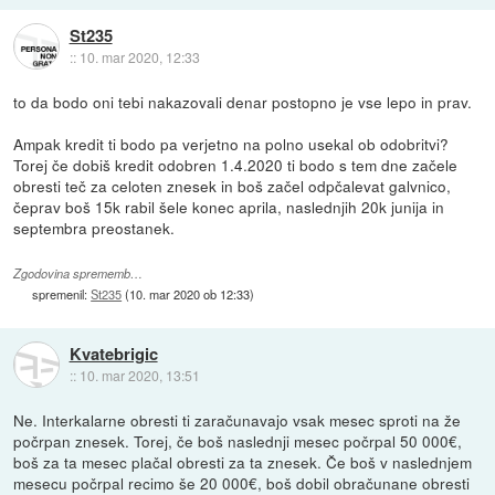
St235
::
10. mar 2020, 12:33
to da bodo oni tebi nakazovali denar postopno je vse lepo in prav.
Ampak kredit ti bodo pa verjetno na polno usekal ob odobritvi?
Torej če dobiš kredit odobren 1.4.2020 ti bodo s tem dne začele
obresti teč za celoten znesek in boš začel odpčalevat galvnico,
čeprav boš 15k rabil šele konec aprila, naslednjih 20k junija in
septembra preostanek.
Zgodovina sprememb…
spremenil:
St235
(
10. mar 2020 ob 12:33
)
Kvatebrigic
::
10. mar 2020, 13:51
Ne. Interkalarne obresti ti zaračunavajo vsak mesec sproti na že
počrpan znesek. Torej, če boš naslednji mesec počrpal 50 000€,
boš za ta mesec plačal obresti za ta znesek. Če boš v naslednjem
mesecu počrpal recimo še 20 000€, boš dobil obračunane obresti