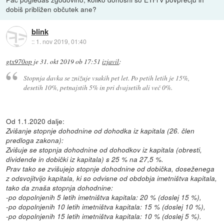
dobiš približen občutek ane?
blink
::
1. nov 2019, 01:40
gtx970op
je
31. okt 2019 ob 17:51
izjavil
:
Stopnja davka se znižuje vsakih pet let. Po petih letih je 15%,
desetih 10%, petnajstih 5% in pri dvajsetih ali več 0%.
Od 1.1.2020 dalje:
Zvišanje stopnje dohodnine od dohodka iz kapitala (26. člen
predloga zakona):
Zvišuje se stopnja dohodnine od dohodkov iz kapitala (obresti,
dividende in dobički iz kapitala) s 25 % na 27,5 %.
Prav tako se zvišujejo stopnje dohodnine od dobička, doseženega
z odsvojitvijo kapitala, ki so odvisne od obdobja imetništva kapitala,
tako da znaša stopnja dohodnine:
-po dopolnjenih 5 letih imetništva kapitala: 20 % (doslej 15 %),
-po dopolnjenih 10 letih imetništva kapitala: 15 % (doslej 10 %),
-po dopolnjenih 15 letih imetništva kapitala: 10 % (doslej 5 %).