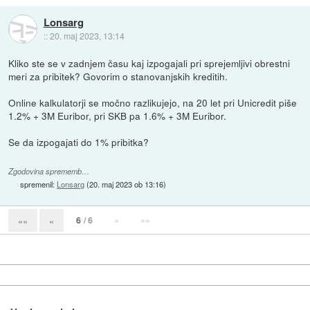
Lonsarg
::
20. maj 2023, 13:14
Kliko ste se v zadnjem času kaj izpogajali pri sprejemljivi obrestni
meri za pribitek? Govorim o stanovanjskih kreditih.
Online kalkulatorji se močno razlikujejo, na 20 let pri Unicredit piše
1.2% + 3M Euribor, pri SKB pa 1.6% + 3M Euribor.
Se da izpogajati do 1% pribitka?
Zgodovina sprememb…
spremenil:
Lonsarg
(
20. maj 2023 ob 13:16
)
6
/ 6
»
»»
««
«