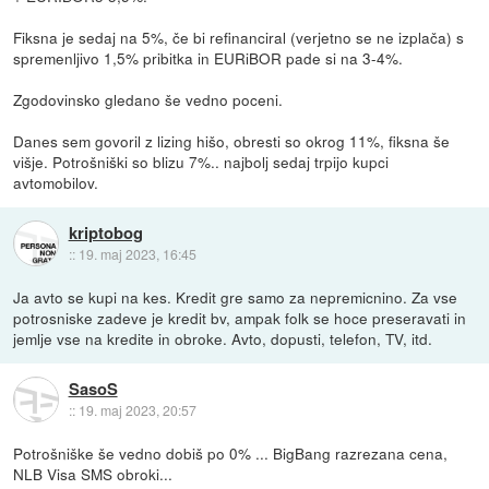
Fiksna je sedaj na 5%, če bi refinanciral (verjetno se ne izplača) s
spremenljivo 1,5% pribitka in EURiBOR pade si na 3-4%.
Zgodovinsko gledano še vedno poceni.
Danes sem govoril z lizing hišo, obresti so okrog 11%, fiksna še
višje. Potrošniški so blizu 7%.. najbolj sedaj trpijo kupci
avtomobilov.
kriptobog
::
19. maj 2023, 16:45
Ja avto se kupi na kes. Kredit gre samo za nepremicnino. Za vse
potrosniske zadeve je kredit bv, ampak folk se hoce preseravati in
jemlje vse na kredite in obroke. Avto, dopusti, telefon, TV, itd.
SasoS
::
19. maj 2023, 20:57
Potrošniške še vedno dobiš po 0% ... BigBang razrezana cena,
NLB Visa SMS obroki...