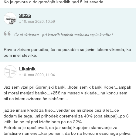
Ko je govora o dolgoročnih kreditih nad 5 let seveda...
St235
::
10. mar 2020, 10:59
Če ni skrivnost - pri katerih bankah sta/bosta vzela kredite?
Ravno zbiram ponudbe, če ne pozabim se javim tokom vikenda, ko
bom imel številke.
Likalnik
::
10. mar 2020, 11:04
Jaz sem vzel pri Gorenjski banki...hotel sem k banki Koper...ampak
bi moral menjati banko...+25€ na mesec v sklade...na koncu sem
bil na istem oziroma še slabšem...
jaz že imam kredit za hišo...vendar se mi izteče čez 6 let...če
dodam še tega...mi prihodek obremeni za 40% (oba skupaj)..po 6
letih..ko se mi prvi izteče bom pa na 22%.
Potrebno je upoštevati, da jaz sedaj kupujem stanovanje za
turistične namene...kar pomeni, da bo na koncu mesečnega priliva