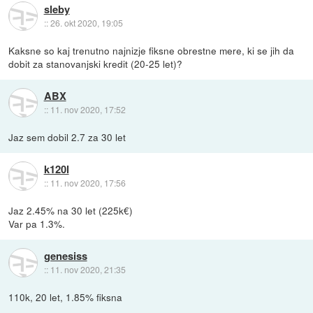
sleby
::
26. okt 2020, 19:05
Kaksne so kaj trenutno najnizje fiksne obrestne mere, ki se jih da
dobit za stanovanjski kredit (20-25 let)?
ABX
::
11. nov 2020, 17:52
Jaz sem dobil 2.7 za 30 let
k120l
::
11. nov 2020, 17:56
Jaz 2.45% na 30 let (225k€)
Var pa 1.3%.
genesiss
::
11. nov 2020, 21:35
110k, 20 let, 1.85% fiksna