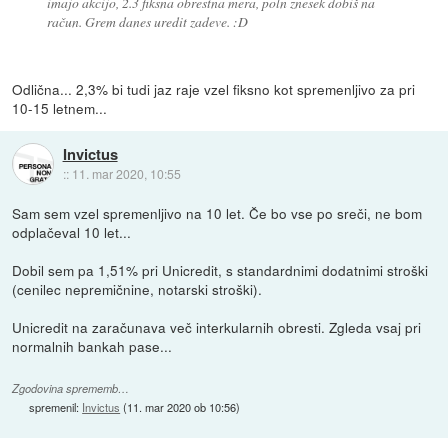
imajo akcijo, 2.3 fiksna obrestna mera, poln znesek dobiš na
račun. Grem danes uredit zadeve. :D
Odlična... 2,3% bi tudi jaz raje vzel fiksno kot spremenljivo za pri
10-15 letnem...
Invictus
::
11. mar 2020, 10:55
Sam sem vzel spremenljivo na 10 let. Če bo vse po sreči, ne bom
odplačeval 10 let...
Dobil sem pa 1,51% pri Unicredit, s standardnimi dodatnimi stroški
(cenilec nepremičnine, notarski stroški).
Unicredit na zaračunava več interkularnih obresti. Zgleda vsaj pri
normalnih bankah pase...
Zgodovina sprememb…
spremenil:
Invictus
(
11. mar 2020 ob 10:56
)