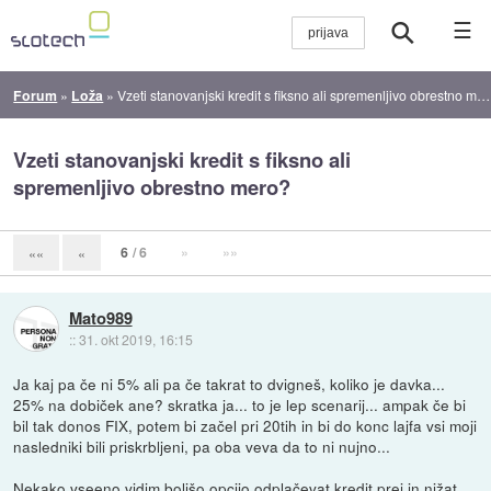
☰
Forum
»
Loža
»
Vzeti stanovanjski kredit s fiksno ali spremenljivo obrestno mero?
Vzeti stanovanjski kredit s fiksno ali
spremenljivo obrestno mero?
6
/ 6
»
»»
««
«
Mato989
::
31. okt 2019, 16:15
Ja kaj pa če ni 5% ali pa če takrat to dvigneš, koliko je davka...
25% na dobiček ane? skratka ja... to je lep scenarij... ampak če bi
bil tak donos FIX, potem bi začel pri 20tih in bi do konc lajfa vsi moji
nasledniki bili priskrbljeni, pa oba veva da to ni nujno...
Nekako vseeno vidim boljšo opcijo odplačevat kredit prej in nižat