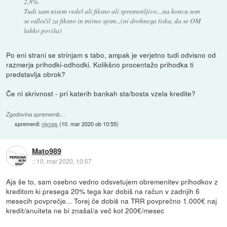
2,8%.
Tudi sam nisem vedel ali fiksno ali spremenljivo....na koncu sem
se odločil za fiksno in mirno spim...(ni drobnega tiska, da se OM
lahko poviša)
Po eni strani se strinjam s tabo, ampak je verjetno tudi odvisno od
razmerja prihodki-odhodki. Kolikšno procentažo prihodka ti
predstavlja obrok?
Če ni skrivnost - pri katerih bankah sta/bosta vzela kredite?
Zgodovina sprememb…
spremenil:
njyngs
(
10. mar 2020 ob 10:55
)
Mato989
::
10. mar 2020, 10:57
Aja še to, sam osebno vedno odsvetujem obremenitev prihodkov z
kreditom ki presega 20% tega kar dobiš na račun v zadnjih 6
mesecih povprečje... Torej če dobiš na TRR povprečno 1.000€ naj
kredit/anuiteta ne bi znašal/a več kot 200€/mesec