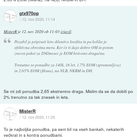
gtx970op
::
12. nov 2020, 11:14
MisterR
je
12. nov 2020 ob 11:03
izjavil
:
Pozabil je pripisati leto sklenitve kredita in pa koliko je
efektivna obrestna mera. Ker če ti dajo dobro OM in potem
zraven paket za 20€/mesec je EOM bistveno drugačna.
Trenutno so ponudbe za 140k, 16 let, 1.7% EOM (spremenljiva)
in 2.65% EOM (fiksna), na NLB, NKBM in DH.
Se mi zdi ponudba 2,65 ekstremno draga. Mislim da se da dobiti po
2% trenutno za tak znesek in leta.
MisterR
::
12. nov 2020, 11:25
To je najboljša ponudba, pa sem bil na vseh bankah, nekaterih
večkrat in s kontra ponudbami.