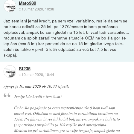
Mato989
::
10. mar 2020, 10:38
Jaz sem lani jemal kredit, pa sem vzel variabilno, res je da sem se
na koncu odločil za 25 let, po 137€/mesec in bom predčasno
odplačeval, ampak ko sem gledal na 15 let, bi vzel tudi variabilno...
računam da sploh zaradi trenutne situacije OEM ne bo šla gor še
lep čas (cca 5 let) kar pomeni da se na 15 let gladko tvega tole...
sploh če lahko v prvih 5 letih odplačaš za več kot 7,5 let vse
skupaj.
St235
::
10. mar 2020, 10:44
njyngs
je
10. mar 2020 ob 10:33
izjavil
:
Jemlje kdo kredit v tem času?
Če bo šlo pogajanje za ceno nepremičnine skozi bom tudi sam
moral vzet. Odločam se med fiksnim in variabilnim kreditom na
15let. Pri fiksnem bi res lahko bil bolj miren, ampak me boli tisto
(nepotrebno) preplačilo za 10k razlike med omenjenima.
Medtem ko pri variabilnem gre za višje tveganje, ampak glede na