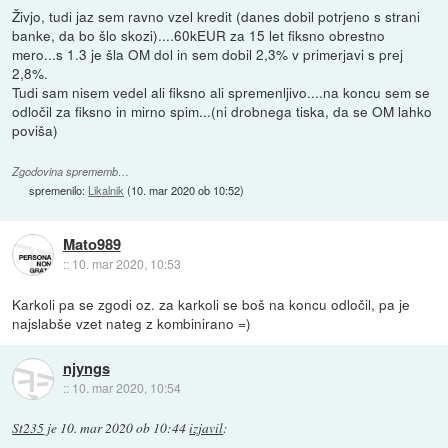
Živjo, tudi jaz sem ravno vzel kredit (danes dobil potrjeno s strani
banke, da bo šlo skozi)....60kEUR za 15 let fiksno obrestno
mero...s 1.3 je šla OM dol in sem dobil 2,3% v primerjavi s prej
2,8%.
Tudi sam nisem vedel ali fiksno ali spremenljivo....na koncu sem se
odločil za fiksno in mirno spim...(ni drobnega tiska, da se OM lahko
poviša)
Zgodovina sprememb…
spremenilo:
Likalnik
(
10. mar 2020 ob 10:52
)
Mato989
::
10. mar 2020, 10:53
Karkoli pa se zgodi oz. za karkoli se boš na koncu odločil, pa je
najslabše vzet nateg z kombinirano =)
njyngs
::
10. mar 2020, 10:54
St235
je
10. mar 2020 ob 10:44
izjavil
: