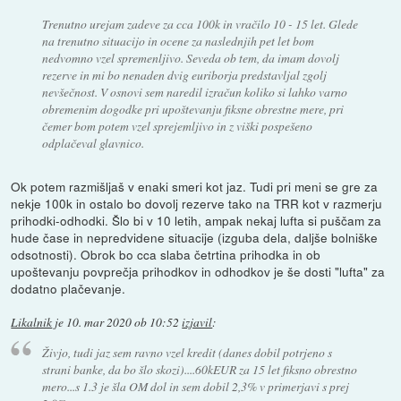
Trenutno urejam zadeve za cca 100k in vračilo 10 - 15 let. Glede
na trenutno situacijo in ocene za naslednjih pet let bom
nedvomno vzel spremenljivo. Seveda ob tem, da imam dovolj
rezerve in mi bo nenaden dvig euriborja predstavljal zgolj
nevšečnost. V osnovi sem naredil izračun koliko si lahko varno
obremenim dogodke pri upoštevanju fiksne obrestne mere, pri
čemer bom potem vzel sprejemljivo in z viški pospešeno
odplačeval glavnico.
Ok potem razmišljaš v enaki smeri kot jaz. Tudi pri meni se gre za
nekje 100k in ostalo bo dovolj rezerve tako na TRR kot v razmerju
prihodki-odhodki. Šlo bi v 10 letih, ampak nekaj lufta si puščam za
hude čase in nepredvidene situacije (izguba dela, daljše bolniške
odsotnosti). Obrok bo cca slaba četrtina prihodka in ob
upoštevanju povprečja prihodkov in odhodkov je še dosti "lufta" za
dodatno plačevanje.
Likalnik
je
10. mar 2020 ob 10:52
izjavil
:
Živjo, tudi jaz sem ravno vzel kredit (danes dobil potrjeno s
strani banke, da bo šlo skozi)....60kEUR za 15 let fiksno obrestno
mero...s 1.3 je šla OM dol in sem dobil 2,3% v primerjavi s prej