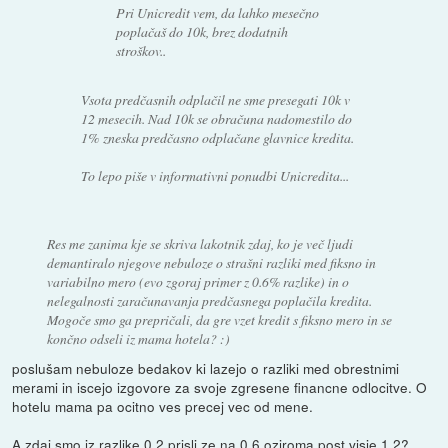
Pri Unicredit vem, da lahko mesečno
poplačaš do 10k, brez dodatnih
stroškov..
Vsota predčasnih odplačil ne sme presegati 10k v
12 mesecih. Nad 10k se obračuna nadomestilo do
1% zneska predčasno odplačane glavnice kredita.
To lepo piše v informativni ponudbi Unicredita...
Res me zanima kje se skriva lakotnik zdaj, ko je več ljudi
demantiralo njegove nebuloze o strašni razliki med fiksno in
variabilno mero (evo zgoraj primer z 0.6% razlike) in o
nelegalnosti zaračunavanja predčasnega poplačila kredita.
Mogoče smo ga prepričali, da gre vzet kredit s fiksno mero in se
končno odseli iz mama hotela? :)
poslušam nebuloze bedakov ki lazejo o razliki med obrestnimi
merami in iscejo izgovore za svoje zgresene financne odlocitve. O
hotelu mama pa ocitno ves precej vec od mene.
A zdaj smo iz razlike 0,2 prisli ze na 0,6 oziroma post visje 1,2?