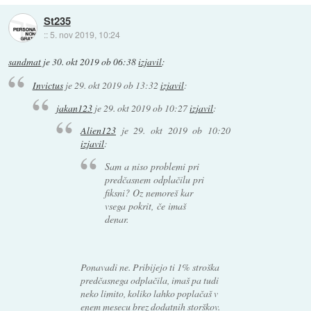
St235
::
5. nov 2019, 10:24
sandmat
je
30. okt 2019 ob 06:38
izjavil
:
Invictus
je
29. okt 2019 ob 13:32
izjavil
:
jakan123
je
29. okt 2019 ob 10:27
izjavil
:
Alien123
je
29. okt 2019 ob 10:20
izjavil
:
Sam a niso problemi pri
predčasnem odplačilu pri
fiksni? Oz nemoreš kar
vsega pokrit, če imaš
denar.
Ponavadi ne. Pribijejo ti 1% stroška
predčasnega odplačila, imaš pa tudi
neko limito, koliko lahko poplačaš v
enem mesecu brez dodatnih storškov.