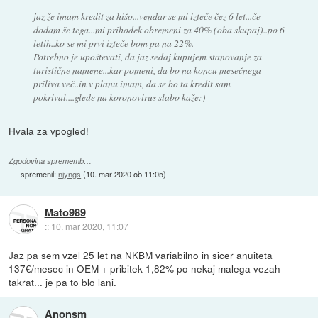
jaz že imam kredit za hišo...vendar se mi izteče čez 6 let...če
dodam še tega...mi prihodek obremeni za 40% (oba skupaj)..po 6
letih..ko se mi prvi izteče bom pa na 22%.
Potrebno je upoštevati, da jaz sedaj kupujem stanovanje za
turistične namene...kar pomeni, da bo na koncu mesečnega
priliva več..in v planu imam, da se bo ta kredit sam
pokrival....glede na koronovirus slabo kaže:)
Hvala za vpogled!
Zgodovina sprememb…
spremenil:
njyngs
(
10. mar 2020 ob 11:05
)
Mato989
::
10. mar 2020, 11:07
Jaz pa sem vzel 25 let na NKBM variabilno in sicer anuiteta
137€/mesec in OEM + pribitek 1,82% po nekaj malega vezah
takrat... je pa to blo lani.
Anonsm