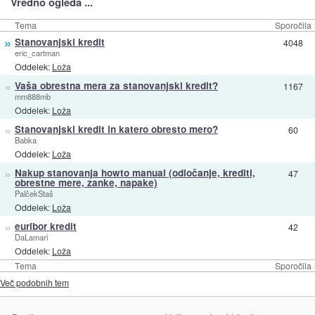
Vredno ogleda ...
Tema
Sporočila
»
Stanovanjski kredit
4048
eric_cartman
Oddelek:
Loža
»
Vaša obrestna mera za stanovanjski kredit?
1167
mm888mb
Oddelek:
Loža
»
Stanovanjski kredit in katero obresto mero?
60
Babka
Oddelek:
Loža
»
Nakup stanovanja howto manual (odločanje, krediti,
47
obrestne mere, zanke, napake)
PalčekStaš
Oddelek:
Loža
»
euribor kredit
42
DaLamari
Oddelek:
Loža
Tema
Sporočila
Več podobnih tem