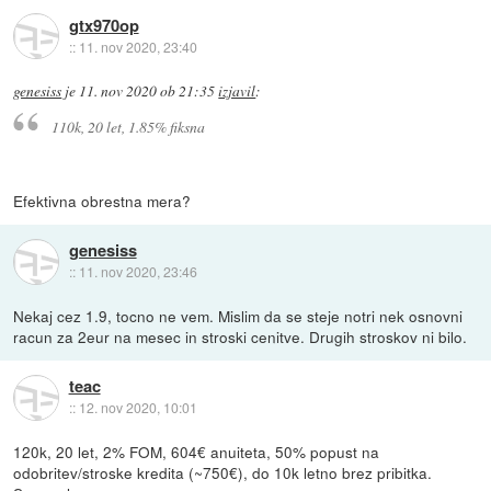
gtx970op
::
11. nov 2020, 23:40
genesiss
je
11. nov 2020 ob 21:35
izjavil
:
110k, 20 let, 1.85% fiksna
Efektivna obrestna mera?
genesiss
::
11. nov 2020, 23:46
Nekaj cez 1.9, tocno ne vem. Mislim da se steje notri nek osnovni
racun za 2eur na mesec in stroski cenitve. Drugih stroskov ni bilo.
teac
::
12. nov 2020, 10:01
120k, 20 let, 2% FOM, 604€ anuiteta, 50% popust na
odobritev/stroske kredita (~750€), do 10k letno brez pribitka.