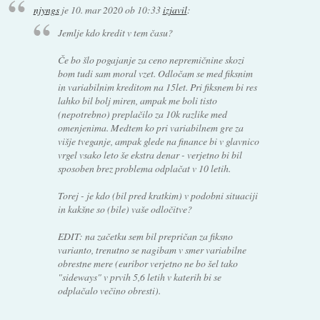
njyngs
je
10. mar 2020 ob 10:33
izjavil
:
Jemlje kdo kredit v tem času?
Če bo šlo pogajanje za ceno nepremičnine skozi
bom tudi sam moral vzet. Odločam se med fiksnim
in variabilnim kreditom na 15let. Pri fiksnem bi res
lahko bil bolj miren, ampak me boli tisto
(nepotrebno) preplačilo za 10k razlike med
omenjenima. Medtem ko pri variabilnem gre za
višje tveganje, ampak glede na finance bi v glavnico
vrgel vsako leto še ekstra denar - verjetno bi bil
sposoben brez problema odplačat v 10 letih.
Torej - je kdo (bil pred kratkim) v podobni situaciji
in kakšne so (bile) vaše odločitve?
EDIT: na začetku sem bil prepričan za fiksno
varianto, trenutno se nagibam v smer variabilne
obrestne mere (euribor verjetno ne bo šel tako
"sideways" v prvih 5,6 letih v katerih bi se
odplačalo večino obresti).