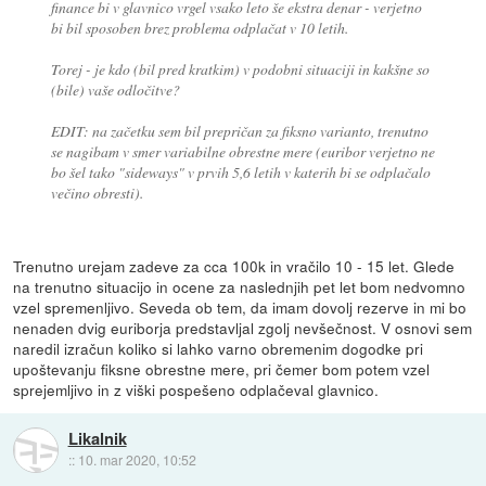
finance bi v glavnico vrgel vsako leto še ekstra denar - verjetno
bi bil sposoben brez problema odplačat v 10 letih.
Torej - je kdo (bil pred kratkim) v podobni situaciji in kakšne so
(bile) vaše odločitve?
EDIT: na začetku sem bil prepričan za fiksno varianto, trenutno
se nagibam v smer variabilne obrestne mere (euribor verjetno ne
bo šel tako "sideways" v prvih 5,6 letih v katerih bi se odplačalo
večino obresti).
Trenutno urejam zadeve za cca 100k in vračilo 10 - 15 let. Glede
na trenutno situacijo in ocene za naslednjih pet let bom nedvomno
vzel spremenljivo. Seveda ob tem, da imam dovolj rezerve in mi bo
nenaden dvig euriborja predstavljal zgolj nevšečnost. V osnovi sem
naredil izračun koliko si lahko varno obremenim dogodke pri
upoštevanju fiksne obrestne mere, pri čemer bom potem vzel
sprejemljivo in z viški pospešeno odplačeval glavnico.
Likalnik
::
10. mar 2020, 10:52