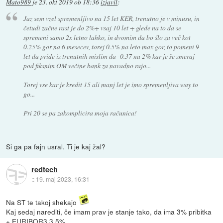
Mato989
je
23. okt 2019 ob 18:36
izjavil
:
Jaz sem vzel spremenljivo na 15 let KER, trenutno je v minusu, in
četudi začne rast je do 2%+ vsaj 10 let + glede na to da se
spremeni samo 2x letno lahko, in dvomim da bo šlo za več kot
0.25% gor na 6 mesecev, torej 0.5% na leto max gor, to pomeni 9
let da pride iz trenutnih mislim da -0.37 na 2% kar je še zmeraj
pod fiksnim OM večine bank za navadno rajo...
Torej vse kar je kredit 15 ali manj let je imo spremenljiva way to
go...
Pri 20 se pa zakomplicira moja računica!
Si ga pa fajn usral. Ti je kaj žal?
redtech
::
19. maj 2023, 16:31
Na ST te takoj shekajo
Kaj sedaj narediti, če imam prav je stanje tako, da ima 3% pribitka
+ EURIBOR3 3,5%.