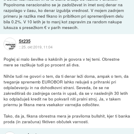
Popolnoma neracionalno se je zadolževat in imet svoj denar na
razpolago v času, ko denar izgublja vrednost. V mojem zadnjem
primeru je razlika med fiksno in pribitkom pri spremenljivem delu
bila 0.2%. V 10 letih je to manj kot zapravim za random nakupe
luksuza s presežkom € v parih mesecih.
St235
::
25. okt 2019, 11:04
Poglej si malo ševilke o kakšnih je govora v tej temi. Obrestne
mere se razlikuje tudi po procent ali dva.
Nihče tudi ne govori o tem, da ti denar leži doma, ampak o tem, da
tveganje sprememb EUROBOR lahko rešuješ s prihranki pri
odplačevanju in na dohodkovni strani. Seveda, če se ne
zakreditiraš do zadnjega centa in upaš, da se v naslednjih 30 letih
ko odplačuješ kredit ne bo pokvaril niti pralni stroj. Ja, v takem
priermu je fiksna mera vsekakor varnejša odločitev.
Tako, da ja, fiksna obrestna mera je praviloma bullshit, kjer ti banka
proda (in zaračuna) fiktiven občutek varnosti.