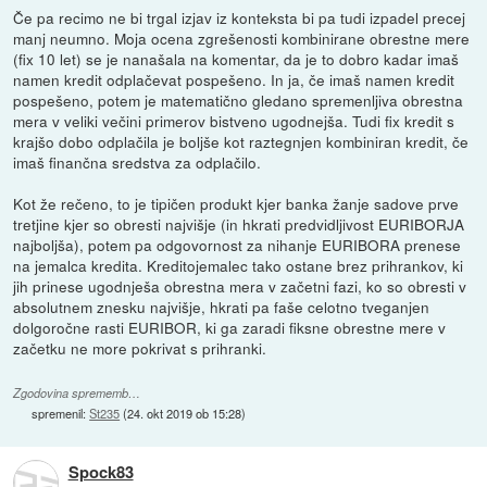
Če pa recimo ne bi trgal izjav iz konteksta bi pa tudi izpadel precej
manj neumno. Moja ocena zgrešenosti kombinirane obrestne mere
(fix 10 let) se je nanašala na komentar, da je to dobro kadar imaš
namen kredit odplačevat pospešeno. In ja, če imaš namen kredit
pospešeno, potem je matematično gledano spremenljiva obrestna
mera v veliki večini primerov bistveno ugodnejša. Tudi fix kredit s
krajšo dobo odplačila je boljše kot raztegnjen kombiniran kredit, če
imaš finančna sredstva za odplačilo.
Kot že rečeno, to je tipičen produkt kjer banka žanje sadove prve
tretjine kjer so obresti najvišje (in hkrati predvidljivost EURIBORJA
najboljša), potem pa odgovornost za nihanje EURIBORA prenese
na jemalca kredita. Kreditojemalec tako ostane brez prihrankov, ki
jih prinese ugodnješa obrestna mera v začetni fazi, ko so obresti v
absolutnem znesku najvišje, hkrati pa faše celotno tveganjen
dolgoročne rasti EURIBOR, ki ga zaradi fiksne obrestne mere v
začetku ne more pokrivat s prihranki.
Zgodovina sprememb…
spremenil:
St235
(
24. okt 2019 ob 15:28
)
Spock83