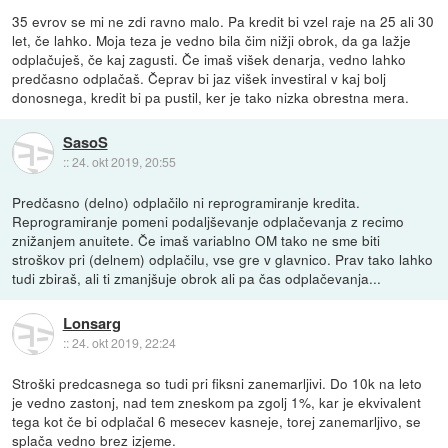
35 evrov se mi ne zdi ravno malo. Pa kredit bi vzel raje na 25 ali 30
let, če lahko. Moja teza je vedno bila čim nižji obrok, da ga lažje
odplačuješ, če kaj zagusti. Če imaš višek denarja, vedno lahko
predčasno odplačaš. Čeprav bi jaz višek investiral v kaj bolj
donosnega, kredit bi pa pustil, ker je tako nizka obrestna mera.
SasoS
::
24. okt 2019, 20:55
Predčasno (delno) odplačilo ni reprogramiranje kredita.
Reprogramiranje pomeni podaljševanje odplačevanja z recimo
znižanjem anuitete. Če imaš variablno OM tako ne sme biti
stroškov pri (delnem) odplačilu, vse gre v glavnico. Prav tako lahko
tudi zbiraš, ali ti zmanjšuje obrok ali pa čas odplačevanja...
Lonsarg
::
24. okt 2019, 22:24
Stroški predcasnega so tudi pri fiksni zanemarljivi. Do 10k na leto
je vedno zastonj, nad tem zneskom pa zgolj 1%, kar je ekvivalent
tega kot če bi odplačal 6 mesecev kasneje, torej zanemarljivo, se
splača vedno brez izjeme.