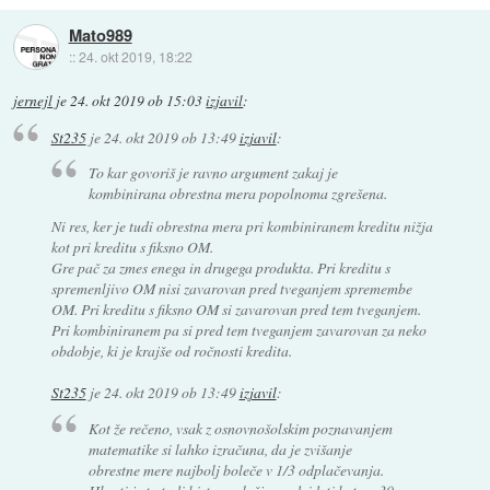
Mato989
::
24. okt 2019, 18:22
jernejl
je
24. okt 2019 ob 15:03
izjavil
:
St235
je
24. okt 2019 ob 13:49
izjavil
:
To kar govoriš je ravno argument zakaj je
kombinirana obrestna mera popolnoma zgrešena.
Ni res, ker je tudi obrestna mera pri kombiniranem kreditu nižja
kot pri kreditu s fiksno OM.
Gre pač za zmes enega in drugega produkta. Pri kreditu s
spremenljivo OM nisi zavarovan pred tveganjem spremembe
OM. Pri kreditu s fiksno OM si zavarovan pred tem tveganjem.
Pri kombiniranem pa si pred tem tveganjem zavarovan za neko
obdobje, ki je krajše od ročnosti kredita.
St235
je
24. okt 2019 ob 13:49
izjavil
:
Kot že rečeno, vsak z osnovnošolskim poznavanjem
matematike si lahko izračuna, da je zvišanje
obrestne mere najbolj boleče v 1/3 odplačevanja.