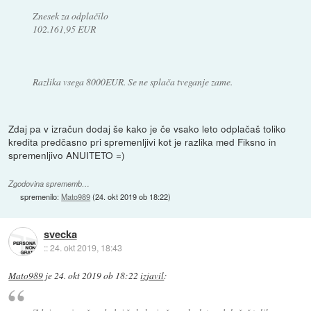
Znesek za odplačilo
102.161,95 EUR
Razlika vsega 8000EUR. Se ne splača tveganje zame.
Zdaj pa v izračun dodaj še kako je če vsako leto odplačaš toliko
kredita predčasno pri spremenljivi kot je razlika med Fiksno in
spremenljivo ANUITETO =)
Zgodovina sprememb…
spremenilo:
Mato989
(
24. okt 2019 ob 18:22
)
svecka
::
24. okt 2019, 18:43
Mato989
je
24. okt 2019 ob 18:22
izjavil
: