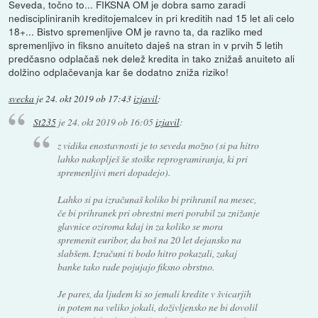
Seveda, točno to... FIKSNA OM je dobra samo zaradi
nediscipliniranih kreditojemalcev in pri kreditih nad 15 let ali celo
18+... Bistvo spremenljive OM je ravno ta, da razliko med
spremenljivo in fiksno anuiteto daješ na stran in v prvih 5 letih
predčasno odplačaš nek delež kredita in tako znižaš anuiteto ali
dolžino odplačevanja kar še dodatno zniža riziko!
svecka
je
24. okt 2019 ob 17:43
izjavil
:
St235
je
24. okt 2019 ob 16:05
izjavil
:
z vidika enostavnosti je to seveda možno (si pa hitro
lahko nakoplješ še stoške reprogramiranja, ki pri
spremenljivi meri dopadejo).
Lahko si pa izračunaš koliko bi prihranil na mesec,
če bi prihranek pri obrestni meri porabil za znižanje
glavnice oziroma kdaj in za koliko se mora
spremenit euribor, da boš na 20 let dejansko na
slabšem. Izračuni ti bodo hitro pokazali, zakaj
banke tako rade pojujajo fiksno obrstno.
Je pares, da ljudem ki so jemali kredite v švicarjih
in potem na veliko jokali, doživljensko ne bi dovolil