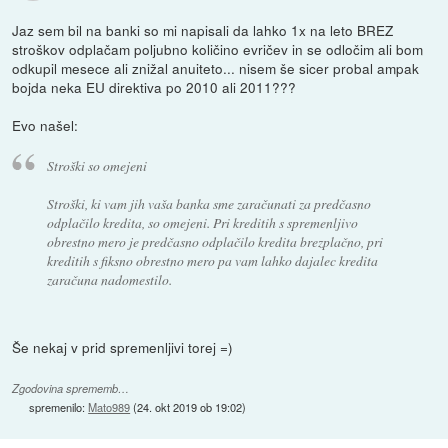
Jaz sem bil na banki so mi napisali da lahko 1x na leto BREZ
stroškov odplačam poljubno količino evričev in se odločim ali bom
odkupil mesece ali znižal anuiteto... nisem še sicer probal ampak
bojda neka EU direktiva po 2010 ali 2011???
Evo našel:
Stroški so omejeni
Stroški, ki vam jih vaša banka sme zaračunati za predčasno
odplačilo kredita, so omejeni. Pri kreditih s spremenljivo
obrestno mero je predčasno odplačilo kredita brezplačno, pri
kreditih s fiksno obrestno mero pa vam lahko dajalec kredita
zaračuna nadomestilo.
Še nekaj v prid spremenljivi torej =)
Zgodovina sprememb…
spremenilo:
Mato989
(
24. okt 2019 ob 19:02
)