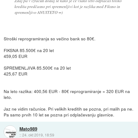
Zdaj pa v izračun dodaj še kako je če vsako leto odplačaš toliko
kredita predčasno pri spremenljivi kot je razlika med Fiksno in
spremenljivo ANUITETO =)
Stroški reprogramiranja so večino bank so 80€.
FIKSNA 85.500€ na 20 let
459,05 EUR
SPREMENLJIVA 85.500€ na 20 let
425,67 EUR
Na leto razlika: 400,56 EUR - 80€ reprogramiranje = 320 EUR na
leto.
Jaz ne vidim računice. Pri velikih kreditih se pozna, pri malih pa ne.
Pa samo prvih 10 let se pozna pri odplačevanju glavnice.
Mato989
::
24. okt 2019, 18:59