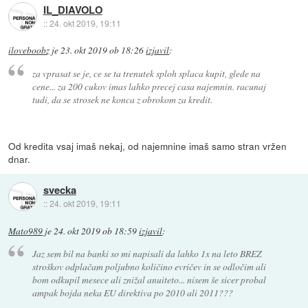
IL_DIAVOLO
::
24. okt 2019, 19:11
iloveboobz
je
23. okt 2019 ob 18:26
izjavil
:
za vprasat se je, ce se ta trenutek sploh splaca kupit, glede na
cene... za 200 cukov imas lahko precej casa najemnin. racunaj
tudi, da se strosek ne konca z obrokom za kredit.
Od kredita vsaj imaš nekaj, od najemnine imaš samo stran vržen
dnar.
svecka
::
24. okt 2019, 19:11
Mato989
je
24. okt 2019 ob 18:59
izjavil
:
Jaz sem bil na banki so mi napisali da lahko 1x na leto BREZ
stroškov odplačam poljubno količino evričev in se odločim ali
bom odkupil mesece ali znižal anuiteto... nisem še sicer probal
ampak bojda neka EU direktiva po 2010 ali 2011???