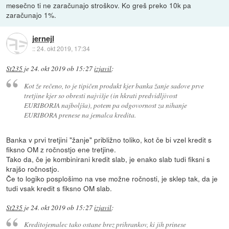
mesečno ti ne zaračunajo stroškov. Ko greš preko 10k pa
zaračunajo 1%.
jernejl
::
24. okt 2019, 17:34
St235
je
24. okt 2019 ob 15:27
izjavil
:
Kot že rečeno, to je tipičen produkt kjer banka žanje sadove prve
tretjine kjer so obresti najvišje (in hkrati predvidljivost
EURIBORJA najboljša), potem pa odgovornost za nihanje
EURIBORA prenese na jemalca kredita.
Banka v prvi tretjini "žanje" približno toliko, kot če bi vzel kredit s
fiksno OM z ročnostjo ene tretjine.
Tako da, če je kombinirani kredit slab, je enako slab tudi fiksni s
krajšo ročnostjo.
Če to logiko posplošimo na vse možne ročnosti, je sklep tak, da je
tudi vsak kredit s fiksno OM slab.
St235
je
24. okt 2019 ob 15:27
izjavil
:
Kreditojemalec tako ostane brez prihrankov, ki jih prinese