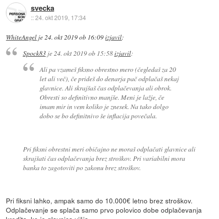
svecka
::
24. okt 2019, 17:34
WhiteAngel
je
24. okt 2019 ob 16:09
izjavil
:
Spock83
je
24. okt 2019 ob 15:58
izjavil
:
Ali pa vzameš fiksno obrestno mero (čegledaš za 20
let ali več), če prideš do denarja pač odplačaš nekaj
glavnice. Ali skrajšaš čas odplačevanja ali obrok.
Obresti so definitivno manjše. Meni je lažje, če
imam mir in vem koliko je znesek. Na tako dolgo
dobo se bo definitnivo še inflacija povečala.
Pri fiksni obrestni meri običajno ne moraš odplačati glavnice ali
skrajšati čas odplačevanja brez stroškov. Pri variabilni mora
banka to zagotoviti po zakonu brez stroškov.
Pri fiksni lahko, ampak samo do 10.000€ letno brez stroškov.
Odplačevanje se splača samo prvo polovico dobe odplačevanja