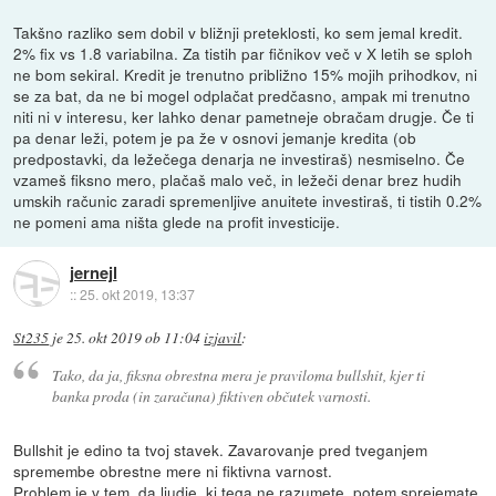
Takšno razliko sem dobil v bližnji preteklosti, ko sem jemal kredit.
2% fix vs 1.8 variabilna. Za tistih par fičnikov več v X letih se sploh
ne bom sekiral. Kredit je trenutno približno 15% mojih prihodkov, ni
se za bat, da ne bi mogel odplačat predčasno, ampak mi trenutno
niti ni v interesu, ker lahko denar pametneje obračam drugje. Če ti
pa denar leži, potem je pa že v osnovi jemanje kredita (ob
predpostavki, da ležečega denarja ne investiraš) nesmiselno. Če
vzameš fiksno mero, plačaš malo več, in ležeči denar brez hudih
umskih računic zaradi spremenljive anuitete investiraš, ti tistih 0.2%
ne pomeni ama ništa glede na profit investicije.
jernejl
::
25. okt 2019, 13:37
St235
je
25. okt 2019 ob 11:04
izjavil
:
Tako, da ja, fiksna obrestna mera je praviloma bullshit, kjer ti
banka proda (in zaračuna) fiktiven občutek varnosti.
Bullshit je edino ta tvoj stavek. Zavarovanje pred tveganjem
spremembe obrestne mere ni fiktivna varnost.
Problem je v tem, da ljudje, ki tega ne razumete, potem sprejemate