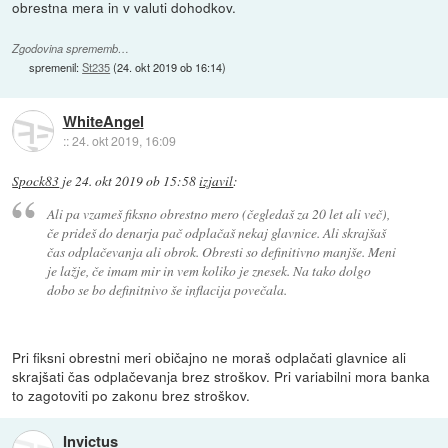
obrestna mera in v valuti dohodkov.
Zgodovina sprememb…
spremenil:
St235
(
24. okt 2019 ob 16:14
)
WhiteAngel
::
24. okt 2019, 16:09
Spock83
je
24. okt 2019 ob 15:58
izjavil
:
Ali pa vzameš fiksno obrestno mero (čegledaš za 20 let ali več),
če prideš do denarja pač odplačaš nekaj glavnice. Ali skrajšaš
čas odplačevanja ali obrok. Obresti so definitivno manjše. Meni
je lažje, če imam mir in vem koliko je znesek. Na tako dolgo
dobo se bo definitnivo še inflacija povečala.
Pri fiksni obrestni meri običajno ne moraš odplačati glavnice ali
skrajšati čas odplačevanja brez stroškov. Pri variabilni mora banka
to zagotoviti po zakonu brez stroškov.
Invictus