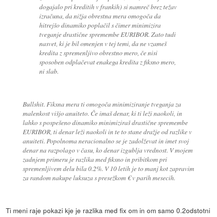
dogajalo pri kreditih v frankih) si namreč brez težav
izračuna, da nižja obrestna mera omogoča da
hitrejšo dinamiko poplačil s čimer minimizira
tveganje drastične spremembe EURIBOR. Zato tudi
nasvet, ki je bil omenjen v tej temi, da ne vzameš
kredita z spremenljivo obrestno mero, če nisi
sposoben odplačevat enakega kredita z fiksno mero,
ni slab.
Bullshit. Fiksna mera ti omogoča minimiziranje tveganja za
malenkost višjo anuiteto. Če imaš denar, ki ti leži naokoli, in
lahko s pospešeno dinamiko minimiziraš drastične spremembe
EURIBOR, ti denar leži naokoli in te to stane dražje od razlike v
anuiteti. Popolnoma neracionalno se je zadolževat in imet svoj
denar na razpolago v času, ko denar izgublja vrednost. V mojem
zadnjem primeru je razlika med fiksno in pribitkom pri
spremenljivem delu bila 0.2%. V 10 letih je to manj kot zapravim
za random nakupe luksuza s presežkom € v parih mesecih.
Ti meni raje pokazi kje je razlika med fix om in om samo 0.2odstotni