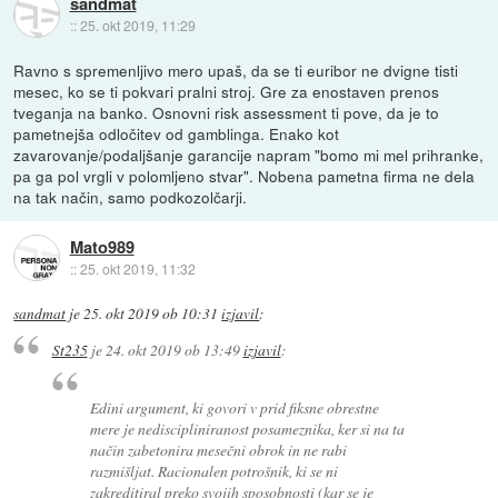
sandmat
::
25. okt 2019, 11:29
Ravno s spremenljivo mero upaš, da se ti euribor ne dvigne tisti
mesec, ko se ti pokvari pralni stroj. Gre za enostaven prenos
tveganja na banko. Osnovni risk assessment ti pove, da je to
pametnejša odločitev od gamblinga. Enako kot
zavarovanje/podaljšanje garancije napram "bomo mi mel prihranke,
pa ga pol vrgli v polomljeno stvar". Nobena pametna firma ne dela
na tak način, samo podkozolčarji.
Mato989
::
25. okt 2019, 11:32
sandmat
je
25. okt 2019 ob 10:31
izjavil
:
St235
je
24. okt 2019 ob 13:49
izjavil
:
Edini argument, ki govori v prid fiksne obrestne
mere je nediscipliniranost posameznika, ker si na ta
način zabetonira mesečni obrok in ne rabi
razmišljat. Racionalen potrošnik, ki se ni
zakreditiral preko svojih sposobnosti (kar se je