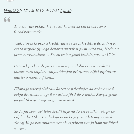
Mato989
je
25. okt 2019 ob 11:32
izjavil
:
Ti meni raje pokazi kje je razlika med fix om in om samo
0.2odstotni tocki
Vsak clovek ki pozna kreditiranje se ne zqkreditira do zadnjega
centa razpolozljivega denarja ampak si pusti lufta vsaj 30 do 50
procentov anuitete..... Razen ce bos jedel kruh in pasteto 15 let...
Ce visek prekanaliziras v predcasno odplacevanje prvih 25
postov casa odplacevanja obicajno pri spremenljivi prpfotiras
masivno napram fiksni...
Fiksna je zmeraj slabsa... Razen ce pricakujes da se bo om od
ecbja drasticno dvignil v naslednjih 3 do 5 letih... Kar pa glede
na politiko in stanje ni za pricakovat...
Se 1x jaz sem vzel letos kredit in je na 15 let razlika v skupnem
odplacilu 4.5k.... Ce dodam se da bom prvi 2 leti odplaceval
skoraj 50 postov anuitete vec ob ugpdnem stanju bom profitiral
se vec...