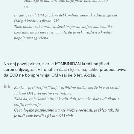
Hkrati je to tudi bistveno lažje predvideti kot na 30
let.
In zato je tudi OM za fiksni del kombiniranega kredita nižja kot
OM pri kreditu s fiksno OM.
Tako lahko vsak z osnovnošolskim poznavanjem matematike
izračuna, da ne more izračunati, da je neka različica kredita
popolnoma zgrešena.
No daj povej primer, kjer je KOMBINIRAN kredit boljši od
spremenljivega.... v trenutnih časih kjer smo, lahko predpostaviva
da ECB ne bo spreminjal OM vsaj še 5 let. Akcija....
Banka v prvi tretjini "žanje" približno toliko, kot če bi vzel kredit
s fiksno OM z ročnostjo ene tretjine.
Tako da, če je kombinirani kredit slab, je enako slab tudi fiksni s
krajšo ročnostjo.
Če to logiko posplošimo na vse možne ročnosti, je sklep tak, da
je tudi vsak kredit s fiksno OM slab.