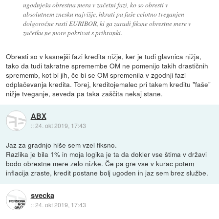
ugodnješa obrestna mera v začetni fazi, ko so obresti v
absolutnem znesku najvišje, hkrati pa faše celotno tveganjen
dolgoročne rasti EURIBOR, ki ga zaradi fiksne obrestne mere v
začetku ne more pokrivat s prihranki.
Obresti so v kasnejši fazi kredita nižje, ker je tudi glavnica nižja,
tako da tudi takratne spremembe OM ne pomenijo takih drastičnih
sprememb, kot bi jih, če bi se OM spremenila v zgodnji fazi
odplačevanja kredita. Torej, kreditojemalec pri takem kreditu "faše"
nižje tveganje, seveda pa taka zaščita nekaj stane.
ABX
::
24. okt 2019, 17:43
Jaz za gradnjo hiše sem vzel fiksno.
Razlika je bila 1% in moja logika je ta da dokler vse štima v državi
bodo obrestne mere zelo nizke. Če pa gre vse v kurac potem
inflacija zraste, kredit postane bolj ugoden in jaz sem brez službe.
svecka
::
24. okt 2019, 17:43