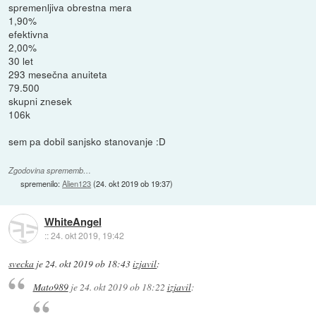
spremenljiva obrestna mera
1,90%
efektivna
2,00%
30 let
293 mesečna anuiteta
79.500
skupni znesek
106k
sem pa dobil sanjsko stanovanje :D
Zgodovina sprememb…
spremenilo:
Alien123
(
24. okt 2019 ob 19:37
)
WhiteAngel
::
24. okt 2019, 19:42
svecka
je
24. okt 2019 ob 18:43
izjavil
:
Mato989
je
24. okt 2019 ob 18:22
izjavil
: