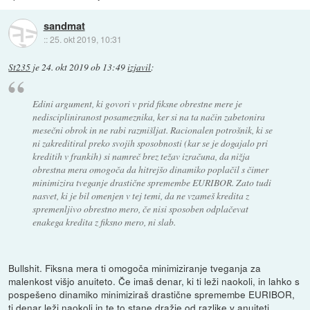
sandmat
::
25. okt 2019, 10:31
St235
je
24. okt 2019 ob 13:49
izjavil
:
Edini argument, ki govori v prid fiksne obrestne mere je
nediscipliniranost posameznika, ker si na ta način zabetonira
mesečni obrok in ne rabi razmišljat. Racionalen potrošnik, ki se
ni zakreditiral preko svojih sposobnosti (kar se je dogajalo pri
kreditih v frankih) si namreč brez težav izračuna, da nižja
obrestna mera omogoča da hitrejšo dinamiko poplačil s čimer
minimizira tveganje drastične spremembe EURIBOR. Zato tudi
nasvet, ki je bil omenjen v tej temi, da ne vzameš kredita z
spremenljivo obrestno mero, če nisi sposoben odplačevat
enakega kredita z fiksno mero, ni slab.
Bullshit. Fiksna mera ti omogoča minimiziranje tveganja za
malenkost višjo anuiteto. Če imaš denar, ki ti leži naokoli, in lahko s
pospešeno dinamiko minimiziraš drastične spremembe EURIBOR,
ti denar leži naokoli in te to stane dražje od razlike v anuiteti.