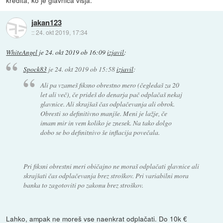
kredita, ko je glavnica višja.
jakan123
::
24. okt 2019, 17:34
WhiteAngel
je
24. okt 2019 ob 16:09
izjavil
:
Spock83
je
24. okt 2019 ob 15:58
izjavil
:
Ali pa vzameš fiksno obrestno mero (čegledaš za 20
let ali več), če prideš do denarja pač odplačaš nekaj
glavnice. Ali skrajšaš čas odplačevanja ali obrok.
Obresti so definitivno manjše. Meni je lažje, če
imam mir in vem koliko je znesek. Na tako dolgo
dobo se bo definitnivo še inflacija povečala.
Pri fiksni obrestni meri običajno ne moraš odplačati glavnice ali
skrajšati čas odplačevanja brez stroškov. Pri variabilni mora
banka to zagotoviti po zakonu brez stroškov.
Lahko, ampak ne moreš vse naenkrat odplačati. Do 10k €