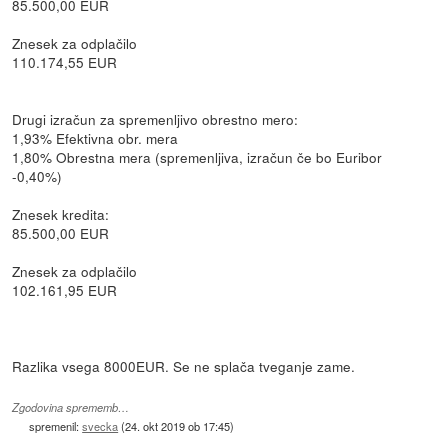
85.500,00 EUR
Znesek za odplačilo
110.174,55 EUR
Drugi izračun za spremenljivo obrestno mero:
1,93% Efektivna obr. mera
1,80% Obrestna mera (spremenljiva, izračun če bo Euribor
-0,40%)
Znesek kredita:
85.500,00 EUR
Znesek za odplačilo
102.161,95 EUR
Razlika vsega 8000EUR. Se ne splača tveganje zame.
Zgodovina sprememb…
spremenil:
svecka
(
24. okt 2019 ob 17:45
)