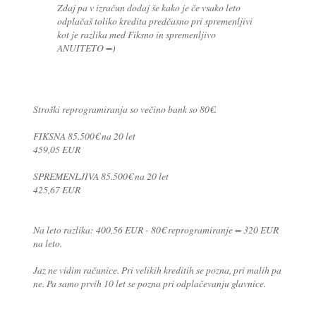
Zdaj pa v izračun dodaj še kako je če vsako leto
odplačaš toliko kredita predčasno pri spremenljivi
kot je razlika med Fiksno in spremenljivo
ANUITETO =)
Stroški reprogramiranja so večino bank so 80€.
FIKSNA 85.500€ na 20 let
459,05 EUR
SPREMENLJIVA 85.500€ na 20 let
425,67 EUR
Na leto razlika: 400,56 EUR - 80€ reprogramiranje = 320 EUR
na leto.
Jaz ne vidim računice. Pri velikih kreditih se pozna, pri malih pa
ne. Pa samo prvih 10 let se pozna pri odplačevanju glavnice.