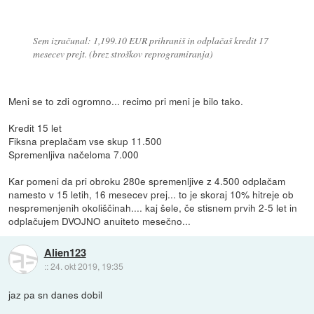
Sem izračunal: 1,199.10 EUR prihraniš in odplačaš kredit 17
mesecev prejt. (brez stroškov reprogramiranja)
Meni se to zdi ogromno... recimo pri meni je bilo tako.
Kredit 15 let
Fiksna preplačam vse skup 11.500
Spremenljiva načeloma 7.000
Kar pomeni da pri obroku 280e spremenljive z 4.500 odplačam
namesto v 15 letih, 16 mesecev prej... to je skoraj 10% hitreje ob
nespremenjenih okoliščinah.... kaj šele, če stisnem prvih 2-5 let in
odplačujem DVOJNO anuiteto mesečno...
Alien123
::
24. okt 2019, 19:35
jaz pa sn danes dobil