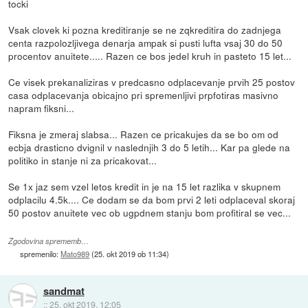
tocki
Vsak clovek ki pozna kreditiranje se ne zqkreditira do zadnjega
centa razpolozljivega denarja ampak si pusti lufta vsaj 30 do 50
procentov anuitete..... Razen ce bos jedel kruh in pasteto 15 let...
Ce visek prekanaliziras v predcasno odplacevanje prvih 25 postov
casa odplacevanja obicajno pri spremenljivi prpfotiras masivno
napram fiksni...
Fiksna je zmeraj slabsa... Razen ce pricakujes da se bo om od
ecbja drasticno dvignil v naslednjih 3 do 5 letih... Kar pa glede na
politiko in stanje ni za pricakovat...
Se 1x jaz sem vzel letos kredit in je na 15 let razlika v skupnem
odplacilu 4.5k.... Ce dodam se da bom prvi 2 leti odplaceval skoraj
50 postov anuitete vec ob ugpdnem stanju bom profitiral se vec...
Zgodovina sprememb…
spremenilo:
Mato989
(
25. okt 2019 ob 11:34
)
sandmat
::
25. okt 2019, 12:05