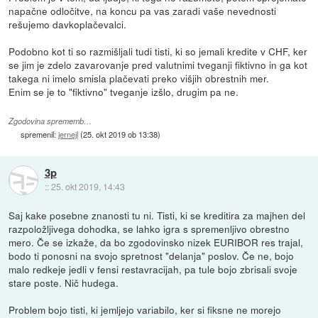
napačne odločitve, na koncu pa vas zaradi vaše nevednosti
rešujemo davkoplačevalci.
Podobno kot ti so razmišljali tudi tisti, ki so jemali kredite v CHF, ker
se jim je zdelo zavarovanje pred valutnimi tveganji fiktivno in ga kot
takega ni imelo smisla plačevati preko višjih obrestnih mer.
Enim se je to "fiktivno" tveganje izšlo, drugim pa ne.
Zgodovina sprememb…
spremenil:
jernejl
(
25. okt 2019 ob 13:38
)
3p
::
25. okt 2019, 14:43
Saj kake posebne znanosti tu ni. Tisti, ki se kreditira za majhen del
razpoložljivega dohodka, se lahko igra s spremenljivo obrestno
mero. Če se izkaže, da bo zgodovinsko nizek EURIBOR res trajal,
bodo ti ponosni na svojo spretnost "delanja" poslov. Če ne, bojo
malo redkeje jedli v fensi restavracijah, pa tule bojo zbrisali svoje
stare poste. Nič hudega.
Problem bojo tisti, ki jemljejo variabilo, ker si fiksne ne morejo