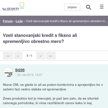
☰
Forum
»
Loža
»
Vzeti stanovanjski kredit s fiksno ali spremenljivo obrestno mero?
Vzeti stanovanjski kredit s fiksno ali
spremenljivo obrestno mero?
3
/ 6
««
«
»
»»
St235
::
24. okt 2019, 15:27
fiksna OM, ne glede to ali se potem kombninira s sprejemljivo bo v
začetni fazi vedno slabša od spremenljive.
Zmes produktov kot jo imenuješ, je pač tam zato, da se izkoristi
naivnega potrošnika, ki nima razčiščenih osnov kako in kaj.