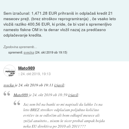
Sem izračunal: 1,471.28 EUR prihraniš in odplačaš kredit 21
mesecev prejt. (brez stroškov reprogramiranja) , če vsako leto
vložiš razliko 400,56 EUR, ki pride, če bi vzel s spremenljivo
namesto fiskne OM in ta denar vložil nazaj za predčasno
odplačevanje kredita.
Zgodovina sprememb…
spremenil:
svecka
(
24. okt 2019 ob 19:15
)
Mato989
::
24. okt 2019, 19:13
svecka
je
24. okt 2019 ob 19:11
izjavil
:
Mato989
je
24. okt 2019 ob 18:59
izjavil
:
Jaz sem bil na banki so mi napisali da lahko 1x na
leto BREZ stroškov odplačam poljubno količino
evričev in se odločim ali bom odkupil mesece ali
znižal anuiteto... nisem še sicer probal ampak bojda
neka EU direktiva po 2010 ali 2011???