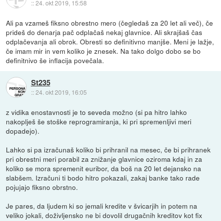
::
24. okt 2019, 15:58
Ali pa vzameš fiksno obrestno mero (čegledaš za 20 let ali več), če
prideš do denarja pač odplačaš nekaj glavnice. Ali skrajšaš čas
odplačevanja ali obrok. Obresti so definitivno manjše. Meni je lažje,
če imam mir in vem koliko je znesek. Na tako dolgo dobo se bo
definitnivo še inflacija povečala.
St235
::
24. okt 2019, 16:05
z vidika enostavnosti je to seveda možno (si pa hitro lahko
nakoplješ še stoške reprogramiranja, ki pri spremenljivi meri
dopadejo).
Lahko si pa izračunaš koliko bi prihranil na mesec, če bi prihranek
pri obrestni meri porabil za znižanje glavnice oziroma kdaj in za
koliko se mora spremenit euribor, da boš na 20 let dejansko na
slabšem. Izračuni ti bodo hitro pokazali, zakaj banke tako rade
pojujajo fiksno obrstno.
Je pares, da ljudem ki so jemali kredite v švicarjih in potem na
veliko jokali, doživljensko ne bi dovolil drugačnih kreditov kot fix