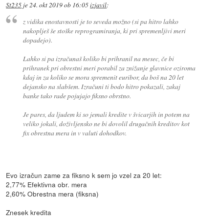
St235
je
24. okt 2019 ob 16:05
izjavil
:
z vidika enostavnosti je to seveda možno (si pa hitro lahko
nakoplješ še stoške reprogramiranja, ki pri spremenljivi meri
dopadejo).
Lahko si pa izračunaš koliko bi prihranil na mesec, če bi
prihranek pri obrestni meri porabil za znižanje glavnice oziroma
kdaj in za koliko se mora spremenit euribor, da boš na 20 let
dejansko na slabšem. Izračuni ti bodo hitro pokazali, zakaj
banke tako rade pojujajo fiksno obrstno.
Je pares, da ljudem ki so jemali kredite v švicarjih in potem na
veliko jokali, doživljensko ne bi dovolil drugačnih kreditov kot
fix obrestna mera in v valuti dohodkov.
Evo izračun zame za fiksno k sem jo vzel za 20 let:
2,77% Efektivna obr. mera
2,60% Obrestna mera (fiksna)
Znesek kredita