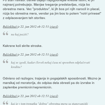
najmanj potrebujejo. Manjse tveganje predstavljas, nizja bo
obrestna mera. Vec "produktov", ki jih bos pri njih narocil in placal,
nizja bo obrestna mera, vendar pa jim bos to potem "notri prinesel"
z odplacevanjem teh storitev.
PalčekStaš
je
22. jun 2012 ob 12:51
izjavil
:
na kaj paziti?
Kakrsne koli skrite stroske.
PalčekStaš
je
22. jun 2012 ob 12:51
izjavil
:
kaj se zgodi, kadar človek nekaj časa ni sposoben odplačevati
kredita?
Odvisno od razlogov, trajanja in pogajalskih sposobnosti. Mozno je
marsikaj od moratorija, do odpisa dela obresti pa do izvrsbe in
zaplembe premicnin/nepremicnin.
PalčekStaš
je
22. jun 2012 ob 12:51
izjavil
:
kaj je v tem trenutku "dobra" obrestna mera za stanovanjski