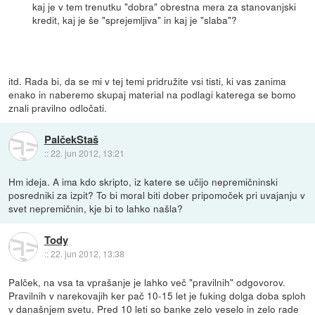
kaj je v tem trenutku "dobra" obrestna mera za stanovanjski
kredit, kaj je še "sprejemljiva" in kaj je "slaba"?
itd. Rada bi, da se mi v tej temi pridružite vsi tisti, ki vas zanima
enako in naberemo skupaj material na podlagi katerega se bomo
znali pravilno odločati.
PalčekStaš
::
22. jun 2012, 13:21
Hm ideja. A ima kdo skripto, iz katere se učijo nepremičninski
posredniki za izpit? To bi moral biti dober pripomoček pri uvajanju v
svet nepremičnin, kje bi to lahko našla?
Tody
::
22. jun 2012, 13:38
Palček, na vsa ta vprašanje je lahko več "pravilnih" odgovorov.
Pravilnih v narekovajih ker pač 10-15 let je fuking dolga doba sploh
v današnjem svetu. Pred 10 leti so banke zelo veselo in zelo rade