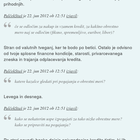
prihodnjih.
PalčekStaš
je
22. jun 2012 ob 12:51
izjavil
:
če se odločim za nakup in vzamem kredit, za kakšno obrestno
mero naj se odločim (fiksno, spremenljivo, euribor, libor)?
Stran od valutnih tveganj, ker te bodo po betici. Ostalo je odvisno
od tvoje splosne financne kondicije, starosti, privarcevanega
zneska in trajanja odplacevanja kredita.
PalčekStaš
je
22. jun 2012 ob 12:51
izjavil
:
katere kazalce gledati pri pogajanju o obrestni meri?
Levega in desnega.
PalčekStaš
je
22. jun 2012 ob 12:51
izjavil
:
kako se nekaterim uspe izpogajati za tako nizke obrestne mere?
kako se pripraviti na pogajanja?
Po stari navadi: banke dajejo najugodnejse kredite tistim, ki jih