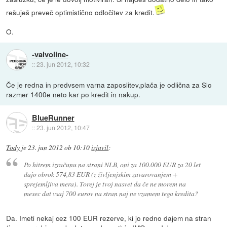
rešuješ preveč optimistično odločitev za kredit.
O.
-valvoline-
::
23. jun 2012, 10:32
Če je redna in predvsem varna zaposlitev,plača je odlična za Slo
razmer 1400e neto kar po kredit in nakup.
BlueRunner
::
23. jun 2012, 10:47
Tody
je
23. jun 2012 ob 10:10
izjavil
:
Po hitrem izračunu na strani NLB, oni za 100.000 EUR za 20 let
dajo obrok 574,83 EUR (z življenjskim zavarovanjem +
sprejemljiva mera). Torej je tvoj nasvet da če ne morem na
mesec dat vsaj 700 eurov na stran naj ne vzamem tega kredita?
Da. Imeti nekaj cez 100 EUR rezerve, ki jo redno dajem na stran