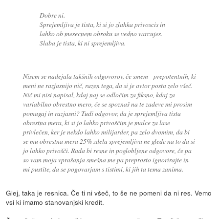
Dobre ni.
Sprejemljiva je tista, ki si jo zlahka privoscis in
lahko ob mesecnem obroku se vedno varcujes.
Slaba je tista, ki ni sprejemljiva.
Nisem se nadejala takšnih odgovorov, če smem - prepotentnih, ki
meni ne razjasnijo nič, razen tega, da si je avtor posta zelo všeč.
Nič mi nisi napisal, kdaj naj se odločim za fiksno, kdaj za
variabilno obrestno mero, če se spoznaš na te zadeve mi prosim
pomagaj in razjasni? Tudi odgovor, da je sprejemljiva tista
obrestna mera, ki si jo lahko privoščim je malce za lase
privlečen, ker je nekdo lahko milijarder, pa zelo dvomim, da bi
se mu obrestna mera 25% zdela sprejemljiva ne glede na to da si
jo lahko privošči. Rada bi resne in poglobljene odgovore, če pa
so vam moja vprašanja smešna me pa preprosto ignorirajte in
mi pustite, da se pogovarjam s tistimi, ki jih ta tema zanima.
Glej, taka je resnica. Če ti ni všeč, to še ne pomeni da ni res. Vemo
vsi ki imamo stanovanjski kredit.