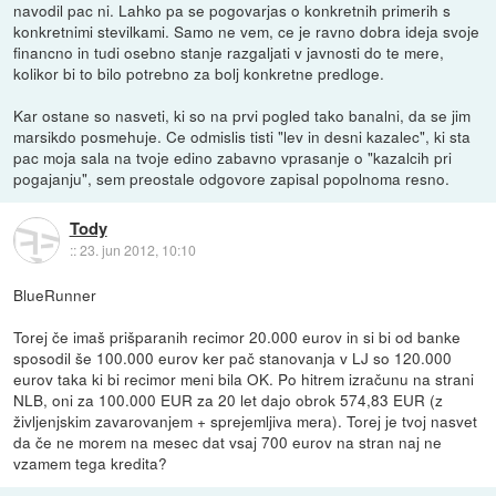
navodil pac ni. Lahko pa se pogovarjas o konkretnih primerih s
konkretnimi stevilkami. Samo ne vem, ce je ravno dobra ideja svoje
financno in tudi osebno stanje razgaljati v javnosti do te mere,
kolikor bi to bilo potrebno za bolj konkretne predloge.
Kar ostane so nasveti, ki so na prvi pogled tako banalni, da se jim
marsikdo posmehuje. Ce odmislis tisti "lev in desni kazalec", ki sta
pac moja sala na tvoje edino zabavno vprasanje o "kazalcih pri
pogajanju", sem preostale odgovore zapisal popolnoma resno.
Tody
::
23. jun 2012, 10:10
BlueRunner
Torej če imaš prišparanih recimor 20.000 eurov in si bi od banke
sposodil še 100.000 eurov ker pač stanovanja v LJ so 120.000
eurov taka ki bi recimor meni bila OK. Po hitrem izračunu na strani
NLB, oni za 100.000 EUR za 20 let dajo obrok 574,83 EUR (z
življenjskim zavarovanjem + sprejemljiva mera). Torej je tvoj nasvet
da če ne morem na mesec dat vsaj 700 eurov na stran naj ne
vzamem tega kredita?