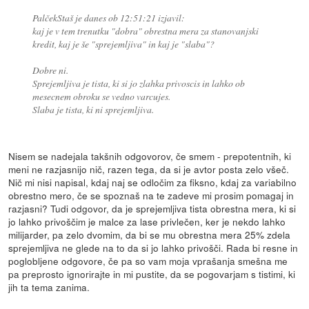
PalčekStaš je danes ob 12:51:21 izjavil:
kaj je v tem trenutku "dobra" obrestna mera za stanovanjski
kredit, kaj je še "sprejemljiva" in kaj je "slaba"?
Dobre ni.
Sprejemljiva je tista, ki si jo zlahka privoscis in lahko ob
mesecnem obroku se vedno varcujes.
Slaba je tista, ki ni sprejemljiva.
Nisem se nadejala takšnih odgovorov, če smem - prepotentnih, ki
meni ne razjasnijo nič, razen tega, da si je avtor posta zelo všeč.
Nič mi nisi napisal, kdaj naj se odločim za fiksno, kdaj za variabilno
obrestno mero, če se spoznaš na te zadeve mi prosim pomagaj in
razjasni? Tudi odgovor, da je sprejemljiva tista obrestna mera, ki si
jo lahko privoščim je malce za lase privlečen, ker je nekdo lahko
milijarder, pa zelo dvomim, da bi se mu obrestna mera 25% zdela
sprejemljiva ne glede na to da si jo lahko privošči. Rada bi resne in
poglobljene odgovore, če pa so vam moja vprašanja smešna me
pa preprosto ignorirajte in mi pustite, da se pogovarjam s tistimi, ki
jih ta tema zanima.