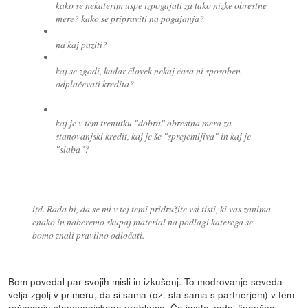
kako se nekaterim uspe izpogajati za tako nizke obrestne
mere? kako se pripraviti na pogajanja?
na kaj paziti?
kaj se zgodi, kadar človek nekaj časa ni sposoben
odplačevati kredita?
kaj je v tem trenutku "dobra" obrestna mera za
stanovanjski kredit, kaj je še "sprejemljiva" in kaj je
"slaba"?
itd. Rada bi, da se mi v tej temi pridružite vsi tisti, ki vas zanima
enako in naberemo skupaj material na podlagi katerega se
bomo znali pravilno odločati.
Bom povedal par svojih misli in izkušenj. To modrovanje seveda
velja zgolj v primeru, da si sama (oz. sta sama s partnerjem) v tem
reševanju stanovanjskega problema. Če imate zadaj finančno