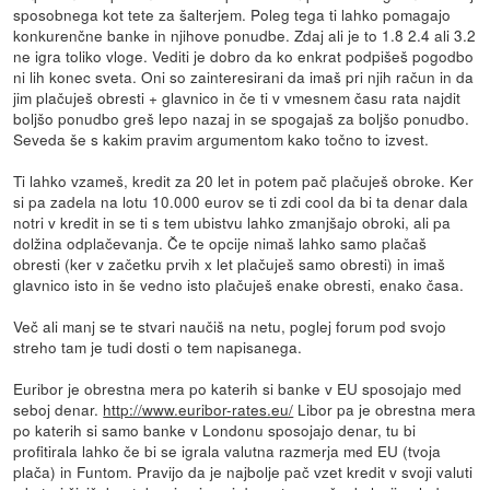
sposobnega kot tete za šalterjem. Poleg tega ti lahko pomagajo
konkurenčne banke in njihove ponudbe. Zdaj ali je to 1.8 2.4 ali 3.2
ne igra toliko vloge. Vediti je dobro da ko enkrat podpišeš pogodbo
ni lih konec sveta. Oni so zainteresirani da imaš pri njih račun in da
jim plačuješ obresti + glavnico in če ti v vmesnem času rata najdit
boljšo ponudbo greš lepo nazaj in se spogajaš za boljšo ponudbo.
Seveda še s kakim pravim argumentom kako točno to izvest.
Ti lahko vzameš, kredit za 20 let in potem pač plačuješ obroke. Ker
si pa zadela na lotu 10.000 eurov se ti zdi cool da bi ta denar dala
notri v kredit in se ti s tem ubistvu lahko zmanjšajo obroki, ali pa
dolžina odplačevanja. Če te opcije nimaš lahko samo plačaš
obresti (ker v začetku prvih x let plačuješ samo obresti) in imaš
glavnico isto in še vedno isto plačuješ enake obresti, enako časa.
Več ali manj se te stvari naučiš na netu, poglej forum pod svojo
streho tam je tudi dosti o tem napisanega.
Euribor je obrestna mera po katerih si banke v EU sposojajo med
seboj denar.
http://www.euribor-rates.eu/
Libor pa je obrestna mera
po katerih si samo banke v Londonu sposojajo denar, tu bi
profitirala lahko če bi se igrala valutna razmerja med EU (tvoja
plača) in Funtom. Pravijo da je najbolje pač vzet kredit v svoji valuti