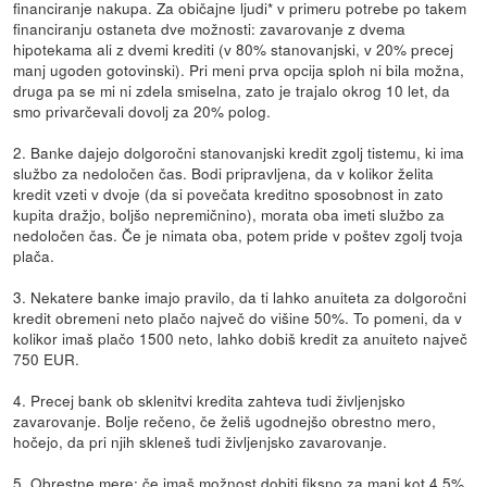
financiranje nakupa. Za običajne ljudi* v primeru potrebe po takem
financiranju ostaneta dve možnosti: zavarovanje z dvema
hipotekama ali z dvemi krediti (v 80% stanovanjski, v 20% precej
manj ugoden gotovinski). Pri meni prva opcija sploh ni bila možna,
druga pa se mi ni zdela smiselna, zato je trajalo okrog 10 let, da
smo privarčevali dovolj za 20% polog.
2. Banke dajejo dolgoročni stanovanjski kredit zgolj tistemu, ki ima
službo za nedoločen čas. Bodi pripravljena, da v kolikor želita
kredit vzeti v dvoje (da si povečata kreditno sposobnost in zato
kupita dražjo, boljšo nepremičnino), morata oba imeti službo za
nedoločen čas. Če je nimata oba, potem pride v poštev zgolj tvoja
plača.
3. Nekatere banke imajo pravilo, da ti lahko anuiteta za dolgoročni
kredit obremeni neto plačo največ do višine 50%. To pomeni, da v
kolikor imaš plačo 1500 neto, lahko dobiš kredit za anuiteto največ
750 EUR.
4. Precej bank ob sklenitvi kredita zahteva tudi življenjsko
zavarovanje. Bolje rečeno, če želiš ugodnejšo obrestno mero,
hočejo, da pri njih skleneš tudi življenjsko zavarovanje.
5. Obrestne mere: če imaš možnost dobiti fiksno za manj kot 4,5%,