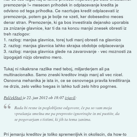
premozenje != mesecen prihodek in odplacevanje kredita je
odvisno od tega prihodka. Ce nacrtujes kredit odplacevati iz
premozenja, potem ga je bolje ne vzeti, ker dobesedno meces
denar stran. Premozenje, ki ga bos investirala dejansko uporabis
za znizanje glavnice, kar ti da na koncu manjsi znesek obresti iz
treh razlogov:
1. razlog: manjsa glavnica, torej tudi manj obresti na glavnico
2. razlog: manjsa glavnica lahko skrajsa obdobje odplacevanja
3. razlog: manjsa glavnica glede na zavarovanje - vec moznosti za
izpogajati nizjo obrestno mero.
Tukaj ni nikakrsne razlike med teboj, miljarderjem ali pa
multinacionalko. Samo zneski kreditov imajo manj ali vec nicel.
Osnovna mehanika je ista in, ce se osnovnega pravila kreditiranja
ne drzis, zelo veliko tvegas in lahko tudi zelo hitro pogrnes.
PalčekStaš
je
22. jun 2012 ob 18:07
izjavil
:
Rada bi resne in poglobljene odgovore, če pa so vam moja
vprašanja smešna me pa preprosto ignorirajte in mi pustite, da
se pogovarjam s tistimi, ki jih ta tema zanima.
Pri jemanju kreditov je toliko spremenljivk in okoliscin, da how-to