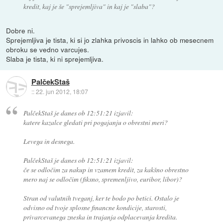
kredit, kaj je še "sprejemljiva" in kaj je "slaba"?
Dobre ni.
Sprejemljiva je tista, ki si jo zlahka privoscis in lahko ob mesecnem
obroku se vedno varcujes.
Slaba je tista, ki ni sprejemljiva.
PalčekStaš
::
22. jun 2012, 18:07
PalčekStaš je danes ob 12:51:21 izjavil:
katere kazalce gledati pri pogajanju o obrestni meri?
Levega in desnega.
PalčekStaš je danes ob 12:51:21 izjavil:
če se odločim za nakup in vzamem kredit, za kakšno obrestno
mero naj se odločim (fiksno, spremenljivo, euribor, libor)?
Stran od valutnih tveganj, ker te bodo po betici. Ostalo je
odvisno od tvoje splosne financne kondicije, starosti,
privarcevanega zneska in trajanja odplacevanja kredita.