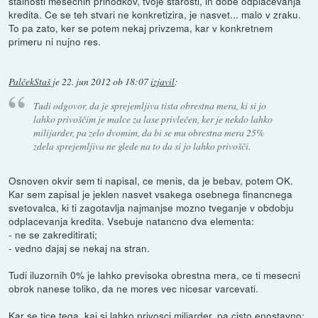
stalnosti mesecnih prihodkov, tvoje starosti, in dobe odplacevanja
kredita. Ce se teh stvari ne konkretizira, je nasvet... malo v zraku.
To pa zato, ker se potem nekaj privzema, kar v konkretnem
primeru ni nujno res.
PalčekStaš
je
22. jun 2012 ob 18:07
izjavil
:
Tudi odgovor, da je sprejemljiva tista obrestna mera, ki si jo
lahko privoščim je malce za lase privlečen, ker je nekdo lahko
milijarder, pa zelo dvomim, da bi se mu obrestna mera 25%
zdela sprejemljiva ne glede na to da si jo lahko privošči.
Osnoven okvir sem ti napisal, ce menis, da je bebav, potem OK.
Kar sem zapisal je jeklen nasvet vsakega osebnega financnega
svetovalca, ki ti zagotavlja najmanjse mozno tveganje v obdobju
odplacevanja kredita. Vsebuje natancno dva elementa:
- ne se zakreditirati;
- vedno dajaj se nekaj na stran.
Tudi iluzornih 0% je lahko previsoka obrestna mera, ce ti mesecni
obrok nanese toliko, da ne mores vec nicesar varcevati.
Kar se tice tega, kaj si lahko privosci miljarder, pa cisto enostavno: