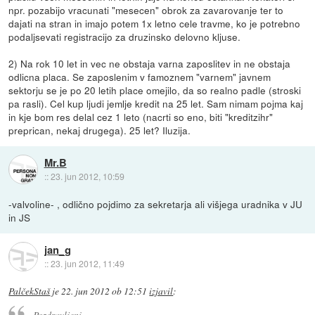
npr. pozabijo vracunati "mesecen" obrok za zavarovanje ter to
dajati na stran in imajo potem 1x letno cele travme, ko je potrebno
podaljsevati registracijo za druzinsko delovno kljuse.
2) Na rok 10 let in vec ne obstaja varna zaposlitev in ne obstaja
odlicna placa. Se zaposlenim v famoznem "varnem" javnem
sektorju se je po 20 letih place omejilo, da so realno padle (stroski
pa rasli). Cel kup ljudi jemlje kredit na 25 let. Sam nimam pojma kaj
in kje bom res delal cez 1 leto (nacrti so eno, biti "kreditzihr"
preprican, nekaj drugega). 25 let? Iluzija.
Mr.B
::
23. jun 2012, 10:59
-valvoline- , odlično pojdimo za sekretarja ali višjega uradnika v JU
in JS
jan_g
::
23. jun 2012, 11:49
PalčekStaš
je
22. jun 2012 ob 12:51
izjavil
:
Pozdravljeni,