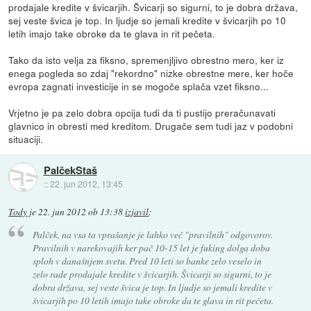
prodajale kredite v švicarjih. Švicarji so sigurni, to je dobra država,
sej veste švica je top. In ljudje so jemali kredite v švicarjih po 10
letih imajo take obroke da te glava in rit pečeta.
Tako da isto velja za fiksno, spremenjljivo obrestno mero, ker iz
enega pogleda so zdaj "rekordno" nizke obrestne mere, ker hoče
evropa zagnati investicije in se mogoče splača vzet fiksno...
Vrjetno je pa zelo dobra opcija tudi da ti pustijo preračunavati
glavnico in obresti med kreditom. Drugače sem tudi jaz v podobni
situaciji.
PalčekStaš
::
22. jun 2012, 13:45
Tody
je
22. jun 2012 ob 13:38
izjavil
:
Palček, na vsa ta vprašanje je lahko več "pravilnih" odgovorov.
Pravilnih v narekovajih ker pač 10-15 let je fuking dolga doba
sploh v današnjem svetu. Pred 10 leti so banke zelo veselo in
zelo rade prodajale kredite v švicarjih. Švicarji so sigurni, to je
dobra država, sej veste švica je top. In ljudje so jemali kredite v
švicarjih po 10 letih imajo take obroke da te glava in rit pečeta.