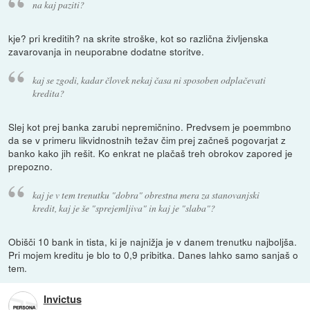
na kaj paziti?
kje? pri kreditih? na skrite stroške, kot so različna življenska
zavarovanja in neuporabne dodatne storitve.
kaj se zgodi, kadar človek nekaj časa ni sposoben odplačevati
kredita?
Slej kot prej banka zarubi nepremičnino. Predvsem je poemmbno
da se v primeru likvidnostnih težav čim prej začneš pogovarjat z
banko kako jih rešit. Ko enkrat ne plačaš treh obrokov zapored je
prepozno.
kaj je v tem trenutku "dobra" obrestna mera za stanovanjski
kredit, kaj je še "sprejemljiva" in kaj je "slaba"?
Obišči 10 bank in tista, ki je najnižja je v danem trenutku najboljša.
Pri mojem kreditu je blo to 0,9 pribitka. Danes lahko samo sanjaš o
tem.
Invictus