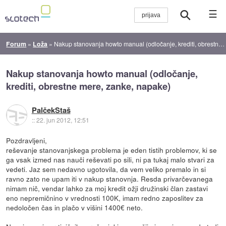
☰
Forum
»
Loža
»
Nakup stanovanja howto manual (odločanje, krediti, obrestne mere, zanke, napake)
Nakup stanovanja howto manual (odločanje,
krediti, obrestne mere, zanke, napake)
PalčekStaš
::
22. jun 2012, 12:51
Pozdravljeni,
reševanje stanovanjskega problema je eden tistih problemov, ki se
ga vsak izmed nas nauči reševati po sili, ni pa tukaj malo stvari za
vedeti. Jaz sem nedavno ugotovila, da vem veliko premalo in si
ravno zato ne upam iti v nakup stanovnja. Resda privarčevanega
nimam nič, vendar lahko za moj kredit ožji družinski član zastavi
eno nepremičnino v vrednosti 100K, imam redno zaposlitev za
nedoločen čas in plačo v višini 1400€ neto.