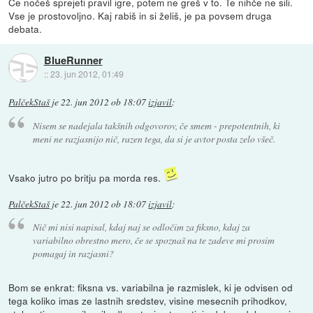
Če nočeš sprejeti pravil igre, potem ne greš v to. Te nihče ne sili.
Vse je prostovoljno. Kaj rabiš in si želiš, je pa povsem druga
debata.
BlueRunner
::
23. jun 2012, 01:49
PalčekStaš
je
22. jun 2012 ob 18:07
izjavil
:
Nisem se nadejala takšnih odgovorov, če smem - prepotentnih, ki
meni ne razjasnijo nič, razen tega, da si je avtor posta zelo všeč.
Vsako jutro po britju pa morda res.
PalčekStaš
je
22. jun 2012 ob 18:07
izjavil
:
Nič mi nisi napisal, kdaj naj se odločim za fiksno, kdaj za
variabilno obrestno mero, če se spoznaš na te zadeve mi prosim
pomagaj in razjasni?
Bom se enkrat: fiksna vs. variabilna je razmislek, ki je odvisen od
tega koliko imas ze lastnih sredstev, visine mesecnih prihodkov,