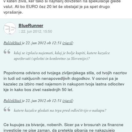
v kateri živiš, ker tako si najmanj dovzeten na špekulacije glede
valut. Ali bo EURO čez 20 let še obstajal je pa spet drugo
vprašanje.
BlueRunner
::
22. jun 2012, 15:50
PalčekStaš
je
22. jun 2012 ob 12:51
izjavil
:
kdaj se izplača najemati, kdaj je bolje kupiti, katere kazalce
upoštevati (splošni in konkretno za Slovenijo)?
Popolnoma odvisno od tvojega zivljenjskega stila, od tvojih nacrtov
in tudi od nakljucnih nenapovedljivih dogodkov. V osnovi pa je
kazalec za izbiro med najemom in nakupom tvoja lastna odlocitev
kje in kako bos zivel naslednjih 50 let.
PalčekStaš
je
22. jun 2012 ob 12:51
izjavil
:
katere kazalce gledati na trgu pred odločitvijo o nakupu?
Ce kupujes za bivanje, nobenih. Sicer pa v brosurah za financne
investicije ne pise zaman, da pretekla gibanja ne nakazujejo