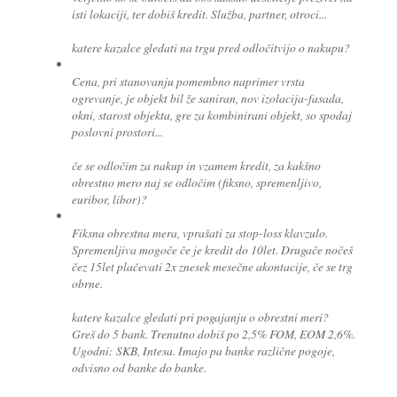
isti lokaciji, ter dobiš kredit. Služba, partner, otroci...
katere kazalce gledati na trgu pred odločitvijo o nakupu?
Cena, pri stanovanju pomembno naprimer vrsta
ogrevanje, je objekt bil že saniran, nov izolacija-fasada,
okni, starost objekta, gre za kombinirani objekt, so spodaj
poslovni prostori...
če se odločim za nakup in vzamem kredit, za kakšno
obrestno mero naj se odločim (fiksno, spremenljivo,
euribor, libor)?
Fiksna obrestna mera, vprašati za stop-loss klavzulo.
Spremenljiva mogoče če je kredit do 10let. Drugače nočeš
čez 15let plačevati 2x znesek mesečne akontacije, če se trg
obrne.
katere kazalce gledati pri pogajanju o obrestni meri?
Greš do 5 bank. Trenutno dobiš po 2,5% FOM, EOM 2,6%.
Ugodni: SKB, Intesa. Imajo pa banke različne pogoje,
odvisno od banke do banke.