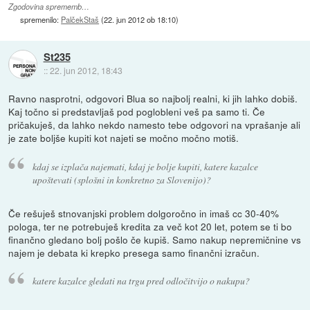
Zgodovina sprememb…
spremenilo:
PalčekStaš
(
22. jun 2012 ob 18:10
)
St235
::
22. jun 2012, 18:43
Ravno nasprotni, odgovori Blua so najbolj realni, ki jih lahko dobiš.
Kaj točno si predstavljaš pod poglobleni veš pa samo ti. Če
pričakuješ, da lahko nekdo namesto tebe odgovori na vprašanje ali
je zate boljše kupiti kot najeti se močno močno motiš.
kdaj se izplača najemati, kdaj je bolje kupiti, katere kazalce
upoštevati (splošni in konkretno za Slovenijo)?
Če rešuješ stnovanjski problem dolgoročno in imaš cc 30-40%
pologa, ter ne potrebuješ kredita za več kot 20 let, potem se ti bo
finančno gledano bolj pošlo če kupiš. Samo nakup nepremičnine vs
najem je debata ki krepko presega samo finančni izračun.
katere kazalce gledati na trgu pred odločitvijo o nakupu?