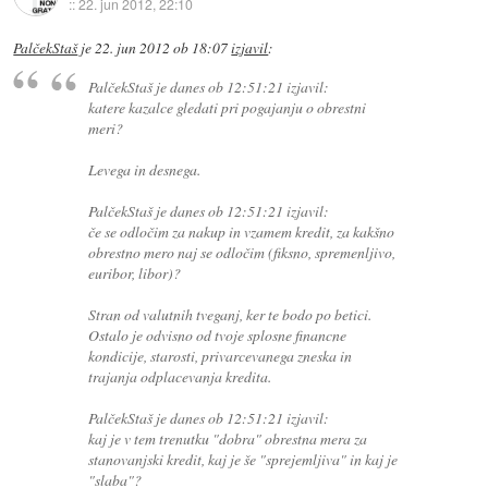
::
22. jun 2012, 22:10
PalčekStaš
je
22. jun 2012 ob 18:07
izjavil
:
PalčekStaš je danes ob 12:51:21 izjavil:
katere kazalce gledati pri pogajanju o obrestni
meri?
Levega in desnega.
PalčekStaš je danes ob 12:51:21 izjavil:
če se odločim za nakup in vzamem kredit, za kakšno
obrestno mero naj se odločim (fiksno, spremenljivo,
euribor, libor)?
Stran od valutnih tveganj, ker te bodo po betici.
Ostalo je odvisno od tvoje splosne financne
kondicije, starosti, privarcevanega zneska in
trajanja odplacevanja kredita.
PalčekStaš je danes ob 12:51:21 izjavil:
kaj je v tem trenutku "dobra" obrestna mera za
stanovanjski kredit, kaj je še "sprejemljiva" in kaj je
"slaba"?