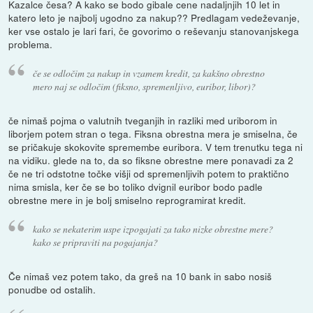
Kazalce česa? A kako se bodo gibale cene nadaljnjih 10 let in
katero leto je najbolj ugodno za nakup?? Predlagam vedeževanje,
ker vse ostalo je lari fari, če govorimo o reševanju stanovanjskega
problema.
če se odločim za nakup in vzamem kredit, za kakšno obrestno
mero naj se odločim (fiksno, spremenljivo, euribor, libor)?
če nimaš pojma o valutnih tveganjih in razliki med uriborom in
liborjem potem stran o tega. Fiksna obrestna mera je smiselna, če
se pričakuje skokovite spremembe euribora. V tem trenutku tega ni
na vidiku. glede na to, da so fiksne obrestne mere ponavadi za 2
če ne tri odstotne točke višji od spremenljivih potem to praktično
nima smisla, ker če se bo toliko dvignil euribor bodo padle
obrestne mere in je bolj smiselno reprogramirat kredit.
kako se nekaterim uspe izpogajati za tako nizke obrestne mere?
kako se pripraviti na pogajanja?
Če nimaš vez potem tako, da greš na 10 bank in sabo nosiš
ponudbe od ostalih.