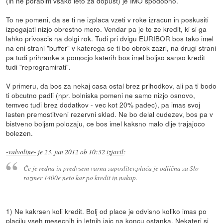
(in ne porabim vsako leto za dopust) je IMO spodobno.
To ne pomeni, da se ti ne izplaca vzeti v roke izracun in poskusiti
izpogajati nizjo obrestno mero. Vendar pa je to ze kredit, ki si ga
lahko privoscis na dolgi rok. Tudi pri dvigu EURIBOR bos tako imel
na eni strani "buffer" v katerega se ti bo obrok zazrl, na drugi strani
pa tudi prihranke s pomocjo katerih bos imel boljso sanso kredit
tudi "reprogramirati".
V primeru, da bos za nekaj casa ostal brez prihodkov, ali pa ti bodo
ti obcutno padli (npr. bolniska pomeni ne samo nizjo osnovo,
temvec tudi brez dodatkov - vec kot 20% padec), pa imas svoj
lasten premostitveni rezervni sklad. Ne bo delal cudezev, bos pa v
bistveno boljsm polozaju, ce bos imel kaksno malo dlje trajajoco
bolezen.
-valvoline-
je
23. jun 2012 ob 10:32
izjavil
:
Če je redna in predvsem varna zaposlitev,plača je odlična za Slo
razmer 1400e neto kar po kredit in nakup.
1) Ne kakrsen koli kredit. Bolj od place je odvisno koliko imas po
placilu vseh mesecnih in letnih jajc na koncu ostanka. Nekateri si