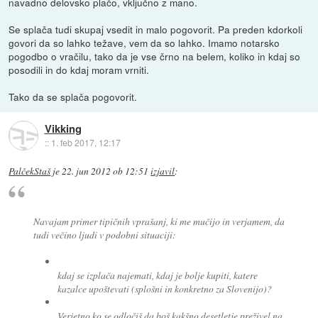
navadno delovsko plačo, vključno z mano.
Se splača tudi skupaj vsedit in malo pogovorit. Pa preden kdorkoli
govori da so lahko težave, vem da so lahko. Imamo notarsko
pogodbo o vračilu, tako da je vse črno na belem, koliko in kdaj so
posodili in do kdaj moram vrniti.
Tako da se splača pogovorit.
Vikking
::
1. feb 2017, 12:17
PalčekStaš
je
22. jun 2012 ob 12:51
izjavil
:
Navajam primer tipičnih vprašanj, ki me mučijo in verjamem, da
tudi večino ljudi v podobni situaciji:
kdaj se izplača najemati, kdaj je bolje kupiti, katere
kazalce upoštevati (splošni in konkretno za Slovenijo)?
Verjetno ko se odločiš da boš kakšno desetletje preživel na