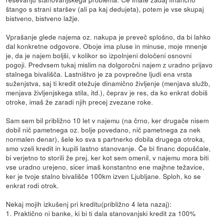
štango s strani staršev (ali pa kaj dedujeta), potem je vse skupaj
bistveno, bistveno lažje.
Vprašanje glede najema oz. nakupa je preveč splošno, da bi lahko
dal konkretne odgovore. Oboje ima pluse in minuse, moje mnenje
je, da je najem boljši, v kolikor so izpolnjeni določeni osnovni
pogoji. Predvsem tukaj mislim na dolgoročni najem z uradno prijavo
stalnega bivališča. Lastništvo je za povprečne ljudi ena vrsta
suženjstva, saj ti kredit otežuje dinamično življenje (menjava služb,
menjava življenjskega stila, itd.), čeprav je res, da ko enkrat dobiš
otroke, imaš že zaradi njih precej zvezane roke.
Sam sem bil približno 10 let v najemu (na črno, ker drugače nisem
dobil nič pametnega oz. bolje povedano, nič pametnega za nek
normalen denar), šele ko sva s partnerko dobila drugega otroka,
smo vzeli kredit in kupili lastno stanovanje. Če bi financ dopuščale,
bi verjetno to storili že prej, ker kot sem omenil, v najemu mora biti
vse uradno urejeno, sicer imaš konstantno ene majhne težavice,
ker je tvoje stalno bivališče 100km izven Ljubljane. Sploh, ko se
enkrat rodi otrok.
Nekaj mojih izkušenj pri kreditu(približno 4 leta nazaj):
1. Praktično ni banke, ki bi ti dala stanovanjski kredit za 100%