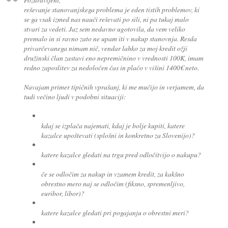
reševanje stanovanjskega problema je eden tistih problemov, ki
se ga vsak izmed nas nauči reševati po sili, ni pa tukaj malo
stvari za vedeti. Jaz sem nedavno ugotovila, da vem veliko
premalo in si ravno zato ne upam iti v nakup stanovnja. Resda
privarčevanega nimam nič, vendar lahko za moj kredit ožji
družinski član zastavi eno nepremičnino v vrednosti 100K, imam
redno zaposlitev za nedoločen čas in plačo v višini 1400€ neto.
Navajam primer tipičnih vprašanj, ki me mučijo in verjamem, da
tudi večino ljudi v podobni situaciji:
kdaj se izplača najemati, kdaj je bolje kupiti, katere
kazalce upoštevati (splošni in konkretno za Slovenijo)?
katere kazalce gledati na trgu pred odločitvijo o nakupu?
če se odločim za nakup in vzamem kredit, za kakšno
obrestno mero naj se odločim (fiksno, spremenljivo,
euribor, libor)?
katere kazalce gledati pri pogajanju o obrestni meri?