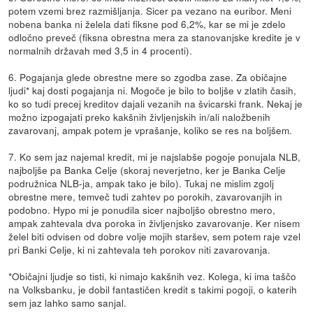
potem vzemi brez razmišljanja. Sicer pa vezano na euribor. Meni
nobena banka ni želela dati fiksne pod 6,2%, kar se mi je zdelo
odločno preveč (fiksna obrestna mera za stanovanjske kredite je v
normalnih državah med 3,5 in 4 procenti).
6. Pogajanja glede obrestne mere so zgodba zase. Za običajne
ljudi* kaj dosti pogajanja ni. Mogoče je bilo to boljše v zlatih časih,
ko so tudi precej kreditov dajali vezanih na švicarski frank. Nekaj je
možno izpogajati preko kakšnih življenjskih in/ali naložbenih
zavarovanj, ampak potem je vprašanje, koliko se res na boljšem.
7. Ko sem jaz najemal kredit, mi je najslabše pogoje ponujala NLB,
najboljše pa Banka Celje (skoraj neverjetno, ker je Banka Celje
podružnica NLB-ja, ampak tako je bilo). Tukaj ne mislim zgolj
obrestne mere, temveč tudi zahtev po porokih, zavarovanjih in
podobno. Hypo mi je ponudila sicer najboljšo obrestno mero,
ampak zahtevala dva poroka in življenjsko zavarovanje. Ker nisem
želel biti odvisen od dobre volje mojih staršev, sem potem raje vzel
pri Banki Celje, ki ni zahtevala teh porokov niti zavarovanja.
*Običajni ljudje so tisti, ki nimajo kakšnih vez. Kolega, ki ima taščo
na Volksbanku, je dobil fantastičen kredit s takimi pogoji, o katerih
sem jaz lahko samo sanjal.