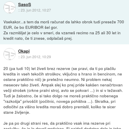
SasoS
::
23. jun 2012, 10:27
Vsekakor...s tem da morš računat da lahko obrok tudi preseže 700
EUR, če bo EURIBOR šel gor.
Za razmišljat je celo v smeri, da vzameš recimo na 25 ali 30 let in
kredit nato, če ti znese, odplačaš prej.
Okapi
::
23. jun 2012, 10:29
20 (pa tudi 10) let živeti brez rezerve (se pravi, da ti po plačilu
kredita in vseh tekočih stroškov, vključno s hrano in bencinom, ne
ostane praktično nič) je pretežno neumno. Ni problem nekaj
mesecev tako živeti. Ampak slej ko prej pride kakšen nenačrtovan
večji strošek (crkne pralni stroj, avto se pokvari ...) in si v težavah.
Tudi je žalostno, če si tako dolgo ne moreš praktično nobenega
"razkošja" privoščit (počitnic, novega pohištva ...). Skratka, pri
odločitvi za višino kredita moraš dobro premislil, koliko te sicer
stane življenje.
Je pa po drugi strani res, da praktično vsak ima rezerve pri
zaslužku, če je le dovolj motiviran. Si najdeš dodatno delo in tako