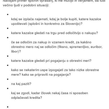
Navajam primer tipičnih vprašanj, ki me mučijo in verjamem, da tudi
večino ljudi v podobni situaciji:
kdaj se izplača najemati, kdaj je bolje kupiti, katere kazalce
upoštevati (splošni in konkretno za Slovenijo)?
katere kazalce gledati na trgu pred odločitvijo o nakupu?
če se odločim za nakup in vzamem kredit, za kakšno
obrestno mero naj se odločim (fiksno, spremenljivo, euribor,
libor)?
katere kazalce gledati pri pogajanju o obrestni meri?
kako se nekaterim uspe izpogajati za tako nizke obrestne
mere? kako se pripraviti na pogajanja?
na kaj paziti?
kaj se zgodi, kadar človek nekaj časa ni sposoben
odplačevati kredita?