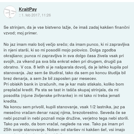
KraitPay
::
1. feb 2017, 11:26
Se strinjam, da je vse bistveno lažje, če imaš zadaj kakšen finančni
vzvod; moj primer.
No jaz imam malo bolj večjo srečo; da imam punco, ki ni zapravljiva
in njeni starši, ki so mi posodili mojo polovico. Dolga zgodba
okrajšano; punca ni zapravljiva in sva dolgo časa živela vsak pri
svojih, za vikend pa sva bila enkrat eden pri drugem, drugič pa
obratno. V cca. 8 letih si je našparala dovolj, da je lahko kupila pol
stanovanja. Jaz sem še študiral, tako da sem po koncu študija bil
brez denarja, a sem že bil zaposlen par mesecev.
Pri obiskih bank in izračunih, me je kar malo stiskalo, koliko bom
preplačal kredit. Pa sta se tast in tašča skupaj strinjala, da mi
posodita (njune življenske prihranke) in mi tako ni treba jemati
kredita.
Na koncu sem privolil, kupili stanovanje, vsak 1/2 lastnika, jaz pa
mesečno vračam denar nazaj njima, brezobrestno. Seveda če se
nebi poznali in nebi poznali moje družine, verjetno tega nebi storili.
Tako pa vedo, da bom vračal, neglede na vse. Tako pa imam pri
25ih svoje stanovanje. Noben od staršev ni kakšen šef, vsi imajo