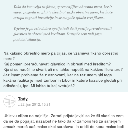
Tako da isto velja za fiksno, spremenjljivo obrestno mero, ker iz
enega pogleda so zdaj "rekordno" nizke obrestne mere, ker hoče
evropa zagnati investicije in se mogoče splača vzet fiksno...
Vrjetno je pa zelo dobra opcija tudi da ti pustijo preračunavati
glavnico in obresti med kreditom. Drugače sem tudi jaz v
podobni situaciji.
Na kakšno obrestno mero pa ciljaš, če vzameva fiksno obrestno
mero?
Kaj pomeni preračunavati glavnico in obresti med kreditom?
Kje si se naučil te stvari, ali me lahko napotiš na kakšno literaturo?
Jaz imam probleme že z osnovami, ker ne razumem niti tega
kakšna razlika je med Euribor in Libor in katere kazalce gledati pri
odločanju, ipd. Mi lahko tu kaj svetuješ?
Tody
::
22. jun 2012, 15:31
Ubistvu ciljam na najnižjo. Zaradi prijateljev,ki so že šli skozi to vem
da se da pogajat, nažalost ne tako da kr zamoriš teti za šalterjem
ampak moreš pač malce okol spraševat in pridit do koga malce bolj