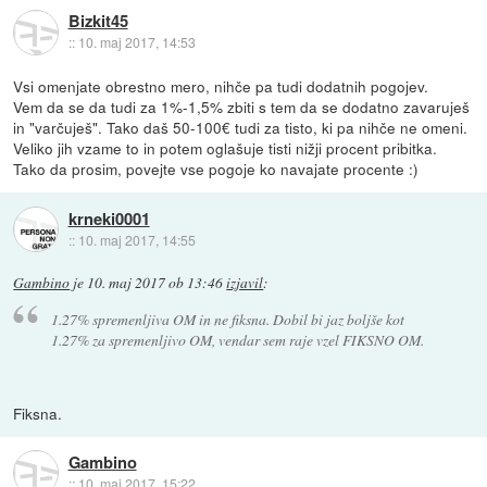
Bizkit45
::
10. maj 2017, 14:53
Vsi omenjate obrestno mero, nihče pa tudi dodatnih pogojev.
Vem da se da tudi za 1%-1,5% zbiti s tem da se dodatno zavaruješ
in "varčuješ". Tako daš 50-100€ tudi za tisto, ki pa nihče ne omeni.
Veliko jih vzame to in potem oglašuje tisti nižji procent pribitka.
Tako da prosim, povejte vse pogoje ko navajate procente :)
krneki0001
::
10. maj 2017, 14:55
Gambino
je
10. maj 2017 ob 13:46
izjavil
:
1.27% spremenljiva OM in ne fiksna. Dobil bi jaz boljše kot
1.27% za spremenljivo OM, vendar sem raje vzel FIKSNO OM.
Fiksna.
Gambino
::
10. maj 2017, 15:22