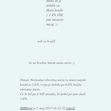
banki in je
dobila za
fiksni kredit
z 1.4% OM,
par mesecev
nazaj :)
neb se hvalil.
Se ne hvalim. Imam samo srečo :)
Nimaš. Normalna obrestna mera za stanovanjski
kredit je 1.6%, tvoja je dobila pa 0.2% boljšo
obrestno mero.
Če bi bil pa ti VIP stranka, bi dobil pa tam okoli
1.0%.
SkIDiver
je
3. maj 2017 ob 12:32
izjavil
: