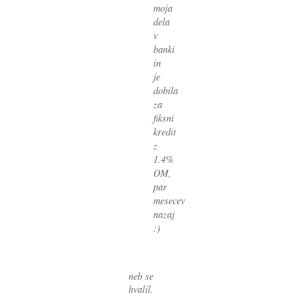
moja
dela
v
banki
in
je
dobila
za
fiksni
kredit
z
1.4%
OM,
par
mesecev
nazaj
:)
neb se
hvalil.