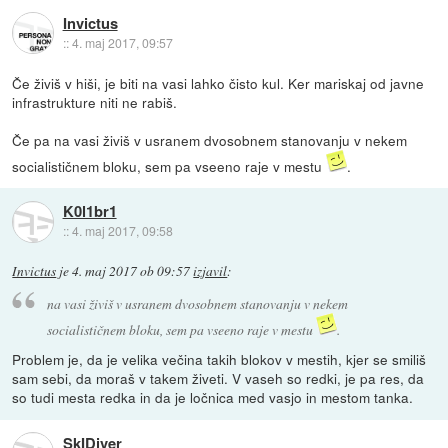
Invictus
::
4. maj 2017, 09:57
Če živiš v hiši, je biti na vasi lahko čisto kul. Ker mariskaj od javne
infrastrukture niti ne rabiš.
Če pa na vasi živiš v usranem dvosobnem stanovanju v nekem
socialističnem bloku, sem pa vseeno raje v mestu
.
K0l1br1
::
4. maj 2017, 09:58
Invictus
je
4. maj 2017 ob 09:57
izjavil
:
na vasi živiš v usranem dvosobnem stanovanju v nekem
socialističnem bloku, sem pa vseeno raje v mestu
.
Problem je, da je velika večina takih blokov v mestih, kjer se smiliš
sam sebi, da moraš v takem živeti. V vaseh so redki, je pa res, da
so tudi mesta redka in da je ločnica med vasjo in mestom tanka.
SkIDiver