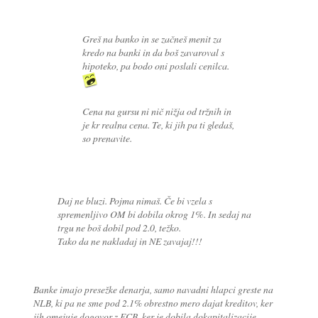
Greš na banko in se začneš menit za
kredo na banki in da boš zavaroval s
hipoteko, pa bodo oni poslali cenilca.
Cena na gursu ni nič nižja od tržnih in
je kr realna cena. Te, ki jih pa ti gledaš,
so prenavite.
Daj ne bluzi. Pojma nimaš. Če bi vzela s
spremenljivo OM bi dobila okrog 1%. In sedaj na
trgu ne boš dobil pod 2.0, težko.
Tako da ne nakladaj in NE zavajaj!!!
Banke imajo presežke denarja, samo navadni hlapci greste na
NLB, ki pa ne sme pod 2.1% obrestno mero dajat kreditov, ker
jih omejuje dogovor z ECB, ker je dobila dokapitalizacije.