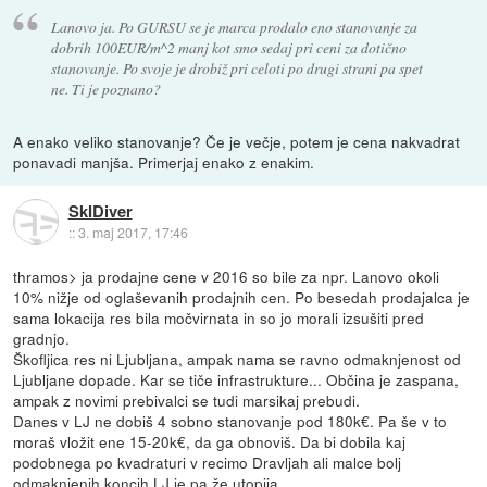
Lanovo ja. Po GURSU se je marca prodalo eno stanovanje za
dobrih 100EUR/m^2 manj kot smo sedaj pri ceni za dotično
stanovanje. Po svoje je drobiž pri celoti po drugi strani pa spet
ne. Ti je poznano?
A enako veliko stanovanje? Če je večje, potem je cena nakvadrat
ponavadi manjša. Primerjaj enako z enakim.
SkIDiver
::
3. maj 2017, 17:46
thramos> ja prodajne cene v 2016 so bile za npr. Lanovo okoli
10% nižje od oglaševanih prodajnih cen. Po besedah prodajalca je
sama lokacija res bila močvirnata in so jo morali izsušiti pred
gradnjo.
Škofljica res ni Ljubljana, ampak nama se ravno odmaknjenost od
Ljubljane dopade. Kar se tiče infrastrukture... Občina je zaspana,
ampak z novimi prebivalci se tudi marsikaj prebudi.
Danes v LJ ne dobiš 4 sobno stanovanje pod 180k€. Pa še v to
moraš vložit ene 15-20k€, da ga obnoviš. Da bi dobila kaj
podobnega po kvadraturi v recimo Dravljah ali malce bolj
odmaknjenih koncih LJ je pa že utopija.