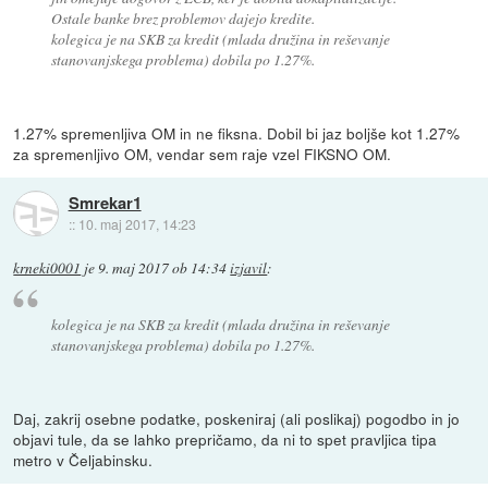
Ostale banke brez problemov dajejo kredite.
kolegica je na SKB za kredit (mlada družina in reševanje
stanovanjskega problema) dobila po 1.27%.
1.27% spremenljiva OM in ne fiksna. Dobil bi jaz boljše kot 1.27%
za spremenljivo OM, vendar sem raje vzel FIKSNO OM.
Smrekar1
::
10. maj 2017, 14:23
krneki0001
je
9. maj 2017 ob 14:34
izjavil
:
kolegica je na SKB za kredit (mlada družina in reševanje
stanovanjskega problema) dobila po 1.27%.
Daj, zakrij osebne podatke, poskeniraj (ali poslikaj) pogodbo in jo
objavi tule, da se lahko prepričamo, da ni to spet pravljica tipa
metro v Čeljabinsku.