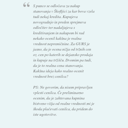
S punco se odločava za nakup
stanovanja v Škofljici za kar bova vzela
tudi nekaj kredita. Kupujeva
novogradnjo in preden sprejmeva
odločitev ter nadaljujeva s
kreditiranjem in nakupom bi rad
nekako ocenil kakšna je realna
vrednost nepremičnine. Za GURS je
jasno, da je ocena nižja od tržnih cen
oz. cen po katerih se dejansko prodaja
in kupuje na tržišču. Dvomim pa tudi,
da je to realna cena stanovanja.
Kakšna ideja kako realno ocenit
vrednost brez cenilca?
PS: Ne govorim, da nisem pripravljen
vplesti cenilca. Če preliminarno
ocenim, da je zahtevana kupnina
bistveno višja od realne vrednosti mi je
škoda plačevati cenilca, da pridem do
iste ugotovitve.