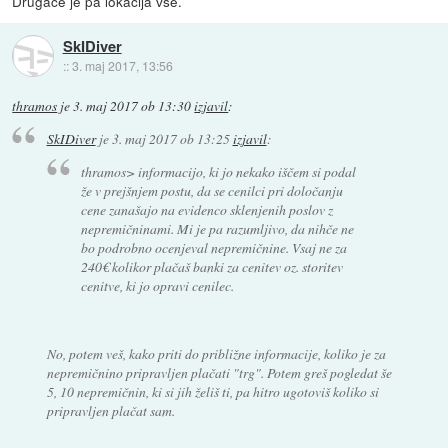
Drugače je pa lokacija vse.
SkIDiver
::
3. maj 2017, 13:56
thramos
je
3. maj 2017 ob 13:30
izjavil
:
SkIDiver
je
3. maj 2017 ob 13:25
izjavil
:
thramos> informacijo, ki jo nekako iščem si podal
že v prejšnjem postu, da se cenilci pri določanju
cene zanašajo na evidenco sklenjenih poslov z
nepremičninami. Mi je pa razumljivo, da nihče ne
bo podrobno ocenjeval nepremičnine. Vsaj ne za
240€ kolikor plačaš banki za cenitev oz. storitev
cenitve, ki jo opravi cenilec.
No, potem veš, kako priti do približne informacije, koliko je za
nepremičnino pripravljen plačati "trg". Potem greš pogledat še
5, 10 nepremičnin, ki si jih želiš ti, pa hitro ugotoviš koliko si
pripravljen plačat sam.