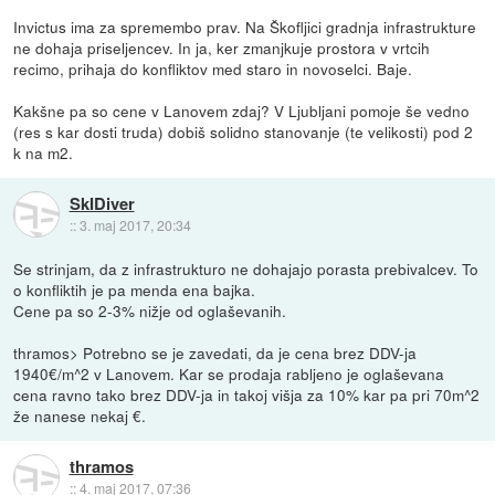
Invictus ima za spremembo prav. Na Škofljici gradnja infrastrukture
ne dohaja priseljencev. In ja, ker zmanjkuje prostora v vrtcih
recimo, prihaja do konfliktov med staro in novoselci. Baje.
Kakšne pa so cene v Lanovem zdaj? V Ljubljani pomoje še vedno
(res s kar dosti truda) dobiš solidno stanovanje (te velikosti) pod 2
k na m2.
SkIDiver
::
3. maj 2017, 20:34
Se strinjam, da z infrastrukturo ne dohajajo porasta prebivalcev. To
o konfliktih je pa menda ena bajka.
Cene pa so 2-3% nižje od oglaševanih.
thramos> Potrebno se je zavedati, da je cena brez DDV-ja
1940€/m^2 v Lanovem. Kar se prodaja rabljeno je oglaševana
cena ravno tako brez DDV-ja in takoj višja za 10% kar pa pri 70m^2
že nanese nekaj €.
thramos
::
4. maj 2017, 07:36