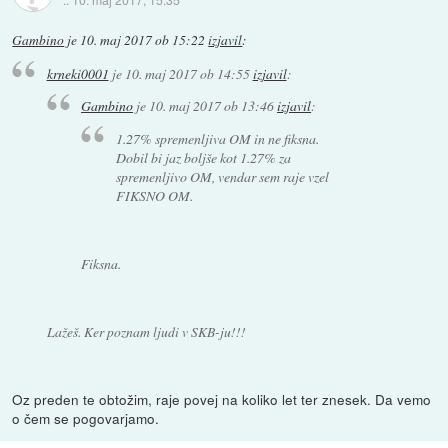
Gambino
je
10. maj 2017 ob 15:22
izjavil
:
krneki0001
je
10. maj 2017 ob 14:55
izjavil
:
Gambino
je
10. maj 2017 ob 13:46
izjavil
:
1.27% spremenljiva OM in ne fiksna.
Dobil bi jaz boljše kot 1.27% za
spremenljivo OM, vendar sem raje vzel
FIKSNO OM.
Fiksna.
Lažeš. Ker poznam ljudi v SKB-ju!!!
Oz preden te obtožim, raje povej na koliko let ter znesek. Da vemo
o čem se pogovarjamo.