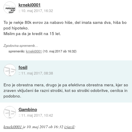
krneki0001
::
10. maj 2017, 16:32
To je nekje 80k evrov za nabavo hiše, del imata sama dva, hiša bo
pod hipoteko.
Mislim pa da je kredit na 15 let.
Zgodovina sprememb…
spremenilo:
krneki0001
(
10. maj 2017 ob 16:32
)
fosil
::
11. maj 2017, 08:38
Eno je obrestna mera, drugo je pa efektivna obrestna mera, kjer so
zraven vključeni še razni stroški, kot so stroški odobritve, cenilca in
podobno.
Gambino
::
11. maj 2017, 10:42
krneki0001
je
10. maj 2017 ob 16:32
izjavil
: