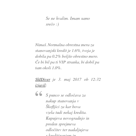
Se ne hvalim. Imam samo
srečo :)
Nimaš. Normalna obrestna mera za
stanovanjski kredit je 1.6%, tvoja je
dobila pa 0.2% boljšo obrestno mero.
Če bi bil pa ti VIP stranka, bi dobil pa
tam okoli 1.0%.
SkIDiver
je
3. maj 2017 ob 12:32
izjavil
:
S punco se odločava za
nakup stanovanja v
Škofljici za kar bova
vzela tudi nekaj kredita.
Kupujeva novogradnjo in
preden sprejmeva
odločitev ter nadaljujeva
s kreditiranjem in