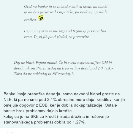
Greš na banko in se začneš menit za kredo na banki
in da boš zavaroval s hipoteko, pa bodo oni poslali
cenilca.
Cena na gursu ni nič nižja od tržnih in je kr realna
cena. Te, ki jih pa ti gledaš, so prenavite.
Daj ne bluzi. Pojma nimaš. Če bi vzela s spremenljivo OM bi
dobila okrog 1%. In sedaj na trgu ne boš dobil pod 2.0, težko.
Tako da ne nakladaj in NE zavajaj!!!
Banke imajo presežke denarja, samo navadni hlapci greste na
NLB, ki pa ne sme pod 2.1% obrestno mero dajat kreditov, ker jih
omejuje dogovor z ECB, ker je dobila dokapitalizacije. Ostale
banke brez problemov dajejo kredite.
kolegica je na SKB za kredit (mlada družina in reševanje
stanovanjskega problema) dobila po 1.27%.