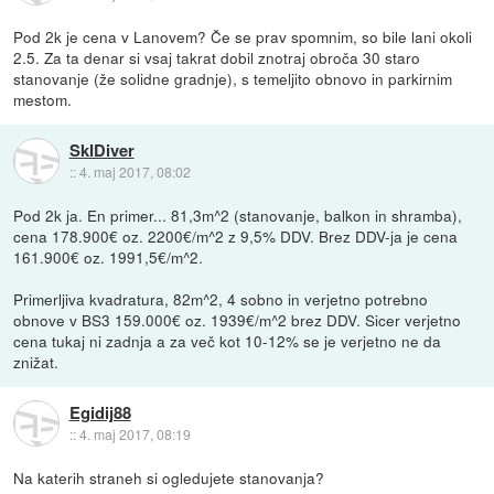
Pod 2k je cena v Lanovem? Če se prav spomnim, so bile lani okoli
2.5. Za ta denar si vsaj takrat dobil znotraj obroča 30 staro
stanovanje (že solidne gradnje), s temeljito obnovo in parkirnim
mestom.
SkIDiver
::
4. maj 2017, 08:02
Pod 2k ja. En primer... 81,3m^2 (stanovanje, balkon in shramba),
cena 178.900€ oz. 2200€/m^2 z 9,5% DDV. Brez DDV-ja je cena
161.900€ oz. 1991,5€/m^2.
Primerljiva kvadratura, 82m^2, 4 sobno in verjetno potrebno
obnove v BS3 159.000€ oz. 1939€/m^2 brez DDV. Sicer verjetno
cena tukaj ni zadnja a za več kot 10-12% se je verjetno ne da
znižat.
Egidij88
::
4. maj 2017, 08:19
Na katerih straneh si ogledujete stanovanja?