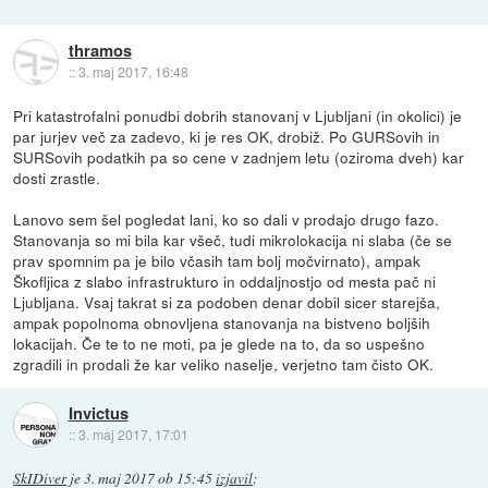
thramos
::
3. maj 2017, 16:48
Pri katastrofalni ponudbi dobrih stanovanj v Ljubljani (in okolici) je
par jurjev več za zadevo, ki je res OK, drobiž. Po GURSovih in
SURSovih podatkih pa so cene v zadnjem letu (oziroma dveh) kar
dosti zrastle.
Lanovo sem šel pogledat lani, ko so dali v prodajo drugo fazo.
Stanovanja so mi bila kar všeč, tudi mikrolokacija ni slaba (če se
prav spomnim pa je bilo včasih tam bolj močvirnato), ampak
Škofljica z slabo infrastrukturo in oddaljnostjo od mesta pač ni
Ljubljana. Vsaj takrat si za podoben denar dobil sicer starejša,
ampak popolnoma obnovljena stanovanja na bistveno boljših
lokacijah. Če te to ne moti, pa je glede na to, da so uspešno
zgradili in prodali že kar veliko naselje, verjetno tam čisto OK.
Invictus
::
3. maj 2017, 17:01
SkIDiver
je
3. maj 2017 ob 15:45
izjavil
: