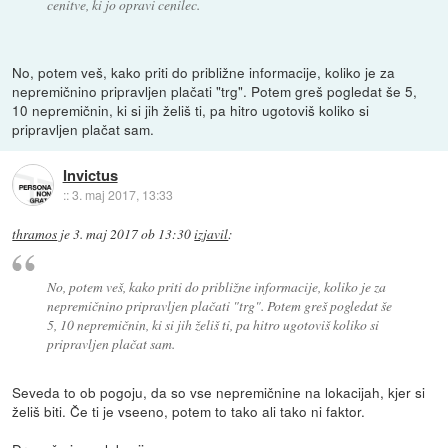
cenitve, ki jo opravi cenilec.
No, potem veš, kako priti do približne informacije, koliko je za
nepremičnino pripravljen plačati "trg". Potem greš pogledat še 5,
10 nepremičnin, ki si jih želiš ti, pa hitro ugotoviš koliko si
pripravljen plačat sam.
Invictus
::
3. maj 2017, 13:33
thramos
je
3. maj 2017 ob 13:30
izjavil
:
No, potem veš, kako priti do približne informacije, koliko je za
nepremičnino pripravljen plačati "trg". Potem greš pogledat še
5, 10 nepremičnin, ki si jih želiš ti, pa hitro ugotoviš koliko si
pripravljen plačat sam.
Seveda to ob pogoju, da so vse nepremičnine na lokacijah, kjer si
želiš biti. Če ti je vseeno, potem to tako ali tako ni faktor.