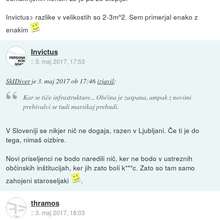
Invictus> razlike v velikostih so 2-3m^2. Sem primerjal enako z
enakim
Invictus
::
3. maj 2017, 17:53
SkIDiver
je
3. maj 2017 ob 17:46
izjavil
:
Kar se tiče infrastrukture... Občina je zaspana, ampak z novimi
prebivalci se tudi marsikaj prebudi.
V Sloveniji se nikjer nič ne dogaja, razen v Ljubljani. Če ti je do
tega, nimaš oizbire.
Novi priseljenci ne bodo naredili nič, ker ne bodo v ustreznih
občinskih inštitucijah, ker jih zato boli k***c. Zato so tam samo
zahojeni staroseljaki
.
thramos
::
3. maj 2017, 18:03