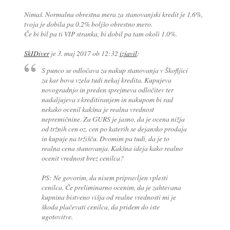
Nimaš. Normalna obrestna mera za stanovanjski kredit je 1.6%,
tvoja je dobila pa 0.2% boljšo obrestno mero.
Če bi bil pa ti VIP stranka, bi dobil pa tam okoli 1.0%.
SkIDiver
je
3. maj 2017 ob 12:32
izjavil
:
S punco se odločava za nakup stanovanja v Škofljici
za kar bova vzela tudi nekaj kredita. Kupujeva
novogradnjo in preden sprejmeva odločitev ter
nadaljujeva s kreditiranjem in nakupom bi rad
nekako ocenil kakšna je realna vrednost
nepremičnine. Za GURS je jasno, da je ocena nižja
od tržnih cen oz. cen po katerih se dejansko prodaja
in kupuje na tržišču. Dvomim pa tudi, da je to
realna cena stanovanja. Kakšna ideja kako realno
ocenit vrednost brez cenilca?
PS: Ne govorim, da nisem pripravljen vplesti
cenilca. Če preliminarno ocenim, da je zahtevana
kupnina bistveno višja od realne vrednosti mi je
škoda plačevati cenilca, da pridem do iste
ugotovitve.