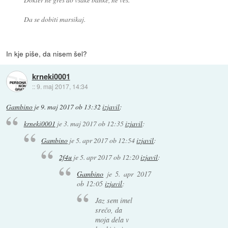
Da se dobiti marsikaj.
In kje piše, da nisem šel?
krneki0001
::
9. maj 2017, 14:34
Gambino
je
9. maj 2017 ob 13:32
izjavil
:
krneki0001
je
3. maj 2017 ob 12:35
izjavil
:
Gambino
je
5. apr 2017 ob 12:54
izjavil
:
2f4u
je
5. apr 2017 ob 12:20
izjavil
:
Gambino
je
5. apr 2017
ob 12:05
izjavil
:
Jaz sem imel
srečo, da
moja dela v