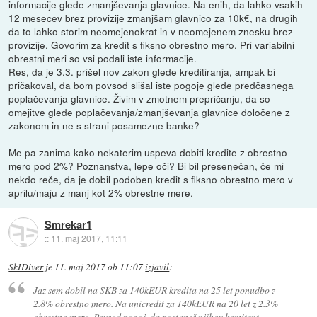
informacije glede zmanjševanja glavnice. Na enih, da lahko vsakih
12 mesecev brez provizije zmanjšam glavnico za 10k€, na drugih
da to lahko storim neomejenokrat in v neomejenem znesku brez
provizije. Govorim za kredit s fiksno obrestno mero. Pri variabilni
obrestni meri so vsi podali iste informacije.
Res, da je 3.3. prišel nov zakon glede kreditiranja, ampak bi
pričakoval, da bom povsod slišal iste pogoje glede predčasnega
poplačevanja glavnice. Živim v zmotnem prepričanju, da so
omejitve glede poplačevanja/zmanjševanja glavnice določene z
zakonom in ne s strani posamezne banke?
Me pa zanima kako nekaterim uspeva dobiti kredite z obrestno
mero pod 2%? Poznanstva, lepe oči? Bi bil presenečan, če mi
nekdo reče, da je dobil podoben kredit s fiksno obrestno mero v
aprilu/maju z manj kot 2% obrestne mere.
Smrekar1
::
11. maj 2017, 11:11
SkIDiver
je
11. maj 2017 ob 11:07
izjavil
:
Jaz sem dobil na SKB za 140kEUR kredita na 25 let ponudbo z
2.8% obrestno mero. Na unicredit za 140kEUR na 20 let z 2.3%
obrestno mero. Povsod pogoj, da postaneš njihov komitent,