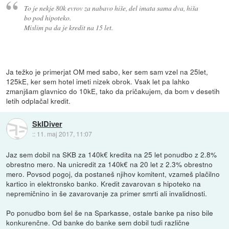
To je nekje 80k evrov za nabavo hiše, del imata sama dva, hiša
bo pod hipoteko.
Mislim pa da je kredit na 15 let.
Ja težko je primerjat OM med sabo, ker sem sam vzel na 25let,
125kE, ker sem hotel imeti nizek obrok. Vsak let pa lahko
zmanjšam glavnico do 10kE, tako da pričakujem, da bom v desetih
letih odplačal kredit.
SkIDiver
::
11. maj 2017, 11:07
Jaz sem dobil na SKB za 140k€ kredita na 25 let ponudbo z 2.8%
obrestno mero. Na unicredit za 140k€ na 20 let z 2.3% obrestno
mero. Povsod pogoj, da postaneš njihov komitent, vzameš plačilno
kartico in elektronsko banko. Kredit zavarovan s hipoteko na
nepremičnino in še zavarovanje za primer smrti ali invalidnosti.
Po ponudbo bom šel še na Sparkasse, ostale banke pa niso bile
konkurenčne. Od banke do banke sem dobil tudi različne