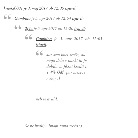
krneki0001
je
3. maj 2017 ob 12:35
izjavil
:
Gambino
je
5. apr 2017 ob 12:54
izjavil
:
2f4u
je
5. apr 2017 ob 12:20
izjavil
:
Gambino
je
5. apr 2017 ob 12:05
izjavil
:
Jaz sem imel srečo, da
moja dela v banki in je
dobila za fiksni kredit z
1.4% OM, par mesecev
nazaj :)
neb se hvalil.
Se ne hvalim. Imam samo srečo :)