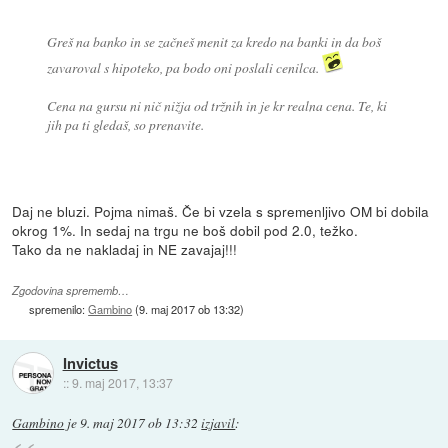
Greš na banko in se začneš menit za kredo na banki in da boš
zavaroval s hipoteko, pa bodo oni poslali cenilca.
Cena na gursu ni nič nižja od tržnih in je kr realna cena. Te, ki
jih pa ti gledaš, so prenavite.
Daj ne bluzi. Pojma nimaš. Če bi vzela s spremenljivo OM bi dobila
okrog 1%. In sedaj na trgu ne boš dobil pod 2.0, težko.
Tako da ne nakladaj in NE zavajaj!!!
Zgodovina sprememb…
spremenilo:
Gambino
(
9. maj 2017 ob 13:32
)
Invictus
::
9. maj 2017, 13:37
Gambino
je
9. maj 2017 ob 13:32
izjavil
: