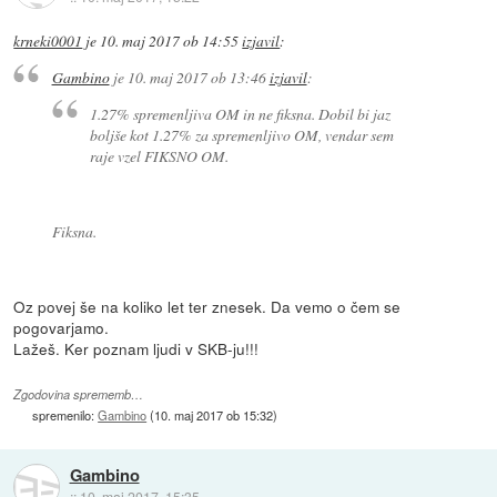
krneki0001
je
10. maj 2017 ob 14:55
izjavil
:
Gambino
je
10. maj 2017 ob 13:46
izjavil
:
1.27% spremenljiva OM in ne fiksna. Dobil bi jaz
boljše kot 1.27% za spremenljivo OM, vendar sem
raje vzel FIKSNO OM.
Fiksna.
Oz povej še na koliko let ter znesek. Da vemo o čem se
pogovarjamo.
Lažeš. Ker poznam ljudi v SKB-ju!!!
Zgodovina sprememb…
spremenilo:
Gambino
(
10. maj 2017 ob 15:32
)
Gambino
::
10. maj 2017, 15:35