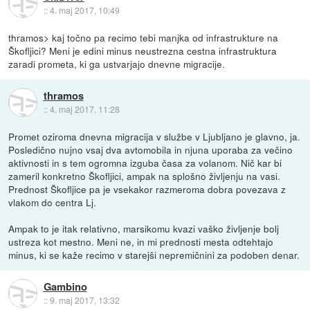
::
4. maj 2017, 10:49
thramos> kaj točno pa recimo tebi manjka od infrastrukture na
Škofljici? Meni je edini minus neustrezna cestna infrastruktura
zaradi prometa, ki ga ustvarjajo dnevne migracije.
thramos
::
4. maj 2017, 11:28
Promet oziroma dnevna migracija v službe v Ljubljano je glavno, ja.
Posledično nujno vsaj dva avtomobila in njuna uporaba za večino
aktivnosti in s tem ogromna izguba časa za volanom. Nič kar bi
zameril konkretno Škofljici, ampak na splošno življenju na vasi.
Prednost Škofljice pa je vsekakor razmeroma dobra povezava z
vlakom do centra Lj.
Ampak to je itak relativno, marsikomu kvazi vaško življenje bolj
ustreza kot mestno. Meni ne, in mi prednosti mesta odtehtajo
minus, ki se kaže recimo v starejši nepremičnini za podoben denar.
Gambino
::
9. maj 2017, 13:32