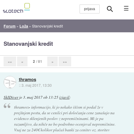
☰
Forum
»
Loža
»
Stanovanjski kredit
Stanovanjski kredit
2
/ 81
««
«
»
»»
thramos
::
3. maj 2017, 13:30
SkIDiver
je
3. maj 2017 ob 13:25
izjavil
:
thramos> informacijo, ki jo nekako iščem si podal že v
prejšnjem postu, da se cenilci pri določanju cene zanašajo na
evidenco sklenjenih poslov z nepremičninami. Mi je pa
razumljivo, da nihče ne bo podrobno ocenjeval nepremičnine.
Vsaj ne za 240€ kolikor plačaš banki za cenitev oz. storitev