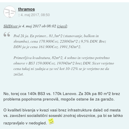
thramos
::
4. maj 2017, 08:50
SkIDiver
je
4. maj 2017 ob 08:02
izjavil
:
Pod 2k ja. En primer... 81,3m^2 (stanovanje, balkon in
shramba), cena 178.900€ oz. 2200€/m^2 z 9,5% DDV. Brez
DDV-ja je cena 161.900€ oz. 1991,5€/m^2.
Primerljiva kvadratura, 82m^2, 4 sobno in verjetno potrebno
obnove v BS3 159.000€ oz. 1939€/m^2 brez DDV. Sicer verjetno
cena tukaj ni zadnja a za več kot 10-12% se je verjetno ne da
znižat.
No, torej cca 140k BS3 vs. 170k Lanovo. Za 30k pa 80 m^2 brez
problema popolnoma prenoviš, mogoče ostane še za garažo.
O kvaliteti bivanja v kvazi vasi brez infrastrukture daleč od mesta
vs. zavoženi socialistični soseski znotraj obvoznice, pa bi se lahko
razpravljalo v nedogled.