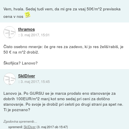
Vem, hvala. Sedaj tudi vem, da mi gre za vsaj 50€/m^2 previsoka
cena v nos
thramos
::
3. maj 2017, 15:01
Čisto osebno mnenje: če gre res za zadevo, ki jo res želiš/rabiš, je
50 € na m^2 drobiž.
Škofljica? Lanovo?
SkIDiver
::
3. maj 2017, 15:45
Lanovo ja. Po GURSU se je marca prodalo eno stanovanje za
dobrih 100EUR/m^2 manj kot smo sedaj pri ceni za dotično
stanovanje. Po svoje je drobiž pri celoti po drugi strani pa spet ne.
Ti je poznano?
Zgodovina sprememb…
spremenil:
SkIDiver
(
3. maj 2017 ob 15:47
)