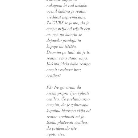
nakupom bi rad nekako
ocenil kakšna je realna
vrednost nepremičnine.
Za GURS je jasno, da je
ocena nižja od tržnih cen
oz. cen po katerih se
dejansko prodaja in
kupuje na tržišču.
Dvomim pa tudi, da je to
realna cena stanovanja.
Kakšna ideja kako realno
ocenit vrednost brez
cenilca?
PS: Ne govorim, da
nisem pripravljen vplesti
cenilca. Če preliminarno
ocenim, da je zahtevana
kupnina bistveno višja od
realne vrednosti mi je
škoda plačevati cenilca,
da pridem do iste
ugotovitve.