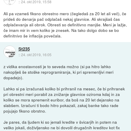
::
24. okt 2019, 15:58
Ali pa vzameš fiksno obrestno mero (čegledaš za 20 let ali več), če
prideš do denarja pač odplačaš nekaj glavnice. Ali skrajšaš čas
odplačevanja ali obrok. Obresti so definitivno manjše. Meni je lažje,
če imam mir in vem koliko je znesek. Na tako dolgo dobo se bo
definitnivo še inflacija povečala.
St235
::
24. okt 2019, 16:05
z vidika enostavnosti je to seveda možno (si pa hitro lahko
nakoplješ še stoške reprogramiranja, ki pri spremenljivi meri
dopadejo).
Lahko si pa izračunaš koliko bi prihranil na mesec, če bi prihranek
pri obrestni meri porabil za znižanje glavnice oziroma kdaj in za
koliko se mora spremenit euribor, da boš na 20 let dejansko na
slabšem. Izračuni ti bodo hitro pokazali, zakaj banke tako rade
pojujajo fiksno obrstno.
Je pares, da ljudem ki so jemali kredite v švicarjih in potem na
veliko jokali, doživljensko ne bi dovolil drugačnih kreditov kot fix