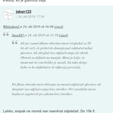
kredita, ko je glavnica višja.
jakan123
::
24. okt 2019, 17:34
WhiteAngel
je
24. okt 2019 ob 16:09
izjavil
:
Spock83
je
24. okt 2019 ob 15:58
izjavil
:
Ali pa vzameš fiksno obrestno mero (čegledaš za 20
let ali več), če prideš do denarja pač odplačaš nekaj
glavnice. Ali skrajšaš čas odplačevanja ali obrok.
Obresti so definitivno manjše. Meni je lažje, če
imam mir in vem koliko je znesek. Na tako dolgo
dobo se bo definitnivo še inflacija povečala.
Pri fiksni obrestni meri običajno ne moraš odplačati glavnice ali
skrajšati čas odplačevanja brez stroškov. Pri variabilni mora
banka to zagotoviti po zakonu brez stroškov.
Lahko, ampak ne moreš vse naenkrat odplačati. Do 10k €