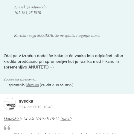
Znesek za odplačilo
102.161,95 EUR
Razlika vsega 8000EUR. Se ne splača tveganje zame.
Zdaj pa v izračun dodaj še kako je če vsako leto odplačaš toliko
kredita predčasno pri spremenljivi kot je razlika med Fiksno in
spremenljivo ANUITETO =)
Zgodovina sprememb…
spremenilo:
Mato989
(
24. okt 2019 ob 18:22
)
svecka
::
24. okt 2019, 18:43
Mato989
je
24. okt 2019 ob 18:22
izjavil
: