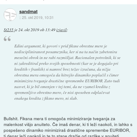
sandmat
::
25. okt 2019, 10:31
St235
je
24. okt 2019 ob 13:49
izjavil
:
Edini argument, ki govori v prid fiksne obrestne mere je
nediscipliniranost posameznika, ker si na ta način zabetonira
mesečni obrok in ne rabi razmišljat. Racionalen potrošnik, ki se
ni zakreditiral preko svojih sposobnosti (kar se je dogajalo pri
kreditih v frankih) si namreč brez težav izračuna, da nižja
obrestna mera omogoča da hitrejšo dinamiko poplačil s čimer
minimizira tveganje drastične spremembe EURIBOR. Zato tudi
nasvet, ki je bil omenjen v tej temi, da ne vzameš kredita z
spremenljivo obrestno mero, če nisi sposoben odplačevat
enakega kredita z fiksno mero, ni slab.
Bullshit. Fiksna mera ti omogoča minimiziranje tveganja za
malenkost višjo anuiteto. Če imaš denar, ki ti leži naokoli, in lahko s
pospešeno dinamiko minimiziraš drastične spremembe EURIBOR,
ti denar leži naokoli in te to stane dražje od razlike v anuiteti.