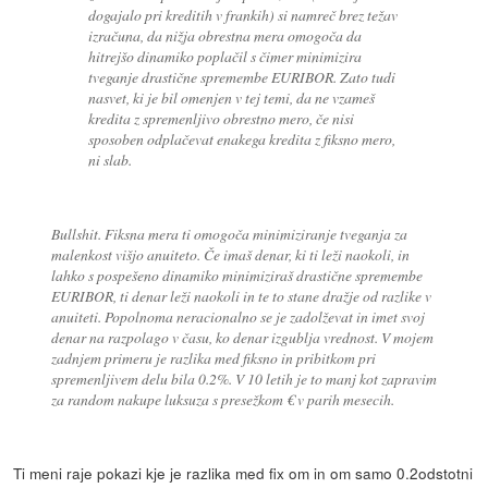
dogajalo pri kreditih v frankih) si namreč brez težav
izračuna, da nižja obrestna mera omogoča da
hitrejšo dinamiko poplačil s čimer minimizira
tveganje drastične spremembe EURIBOR. Zato tudi
nasvet, ki je bil omenjen v tej temi, da ne vzameš
kredita z spremenljivo obrestno mero, če nisi
sposoben odplačevat enakega kredita z fiksno mero,
ni slab.
Bullshit. Fiksna mera ti omogoča minimiziranje tveganja za
malenkost višjo anuiteto. Če imaš denar, ki ti leži naokoli, in
lahko s pospešeno dinamiko minimiziraš drastične spremembe
EURIBOR, ti denar leži naokoli in te to stane dražje od razlike v
anuiteti. Popolnoma neracionalno se je zadolževat in imet svoj
denar na razpolago v času, ko denar izgublja vrednost. V mojem
zadnjem primeru je razlika med fiksno in pribitkom pri
spremenljivem delu bila 0.2%. V 10 letih je to manj kot zapravim
za random nakupe luksuza s presežkom € v parih mesecih.
Ti meni raje pokazi kje je razlika med fix om in om samo 0.2odstotni