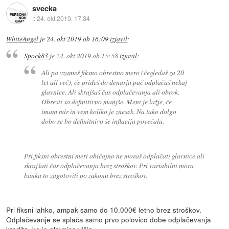
svecka
::
24. okt 2019, 17:34
WhiteAngel
je
24. okt 2019 ob 16:09
izjavil
:
Spock83
je
24. okt 2019 ob 15:58
izjavil
:
Ali pa vzameš fiksno obrestno mero (čegledaš za 20
let ali več), če prideš do denarja pač odplačaš nekaj
glavnice. Ali skrajšaš čas odplačevanja ali obrok.
Obresti so definitivno manjše. Meni je lažje, če
imam mir in vem koliko je znesek. Na tako dolgo
dobo se bo definitnivo še inflacija povečala.
Pri fiksni obrestni meri običajno ne moraš odplačati glavnice ali
skrajšati čas odplačevanja brez stroškov. Pri variabilni mora
banka to zagotoviti po zakonu brez stroškov.
Pri fiksni lahko, ampak samo do 10.000€ letno brez stroškov.
Odplačevanje se splača samo prvo polovico dobe odplačevanja