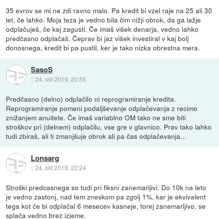
35 evrov se mi ne zdi ravno malo. Pa kredit bi vzel raje na 25 ali 30
let, če lahko. Moja teza je vedno bila čim nižji obrok, da ga lažje
odplačuješ, če kaj zagusti. Če imaš višek denarja, vedno lahko
predčasno odplačaš. Čeprav bi jaz višek investiral v kaj bolj
donosnega, kredit bi pa pustil, ker je tako nizka obrestna mera.
SasoS
::
24. okt 2019, 20:55
Predčasno (delno) odplačilo ni reprogramiranje kredita.
Reprogramiranje pomeni podaljševanje odplačevanja z recimo
znižanjem anuitete. Če imaš variablno OM tako ne sme biti
stroškov pri (delnem) odplačilu, vse gre v glavnico. Prav tako lahko
tudi zbiraš, ali ti zmanjšuje obrok ali pa čas odplačevanja...
Lonsarg
::
24. okt 2019, 22:24
Stroški predcasnega so tudi pri fiksni zanemarljivi. Do 10k na leto
je vedno zastonj, nad tem zneskom pa zgolj 1%, kar je ekvivalent
tega kot če bi odplačal 6 mesecev kasneje, torej zanemarljivo, se
splača vedno brez izjeme.