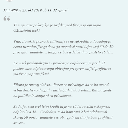
Mato989
je
25. okt 2019 ob 11:32
izjavil
:
Ti meni raje pokazi kje je razlika med fix om in om samo
0.2odstotni tocki
Vsak clovek ki pozna kreditiranje se ne zqkreditira do zadnjega
centa razpolozljivega denarja ampak si pusti lufta vsaj 30 do 50
procentov anuitete..... Razen ce bos jedel kruh in pasteto 15 let...
Ce visek prekanaliziras v predcasno odplacevanje prvih 25
postov casa odplacevanja obicajno pri spremenljivi prpfotiras
masivno napram fiksni...
Fiksna je zmeraj slabsa... Razen ce pricakujes da se bo om od
ecbja drasticno dvignil v naslednjih 3 do 5 letih... Kar pa glede
na politiko in stanje ni za pricakovat...
Se 1x jaz sem vzel letos kredit in je na 15 let razlika v skupnem
odplacilu 4.5k.... Ce dodam se da bom prvi 2 leti odplaceval
skoraj 50 postov anuitete vec ob ugpdnem stanju bom profitiral
se vec...