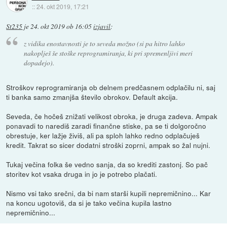
::
24. okt 2019, 17:21
St235
je
24. okt 2019 ob 16:05
izjavil
:
z vidika enostavnosti je to seveda možno (si pa hitro lahko
nakoplješ še stoške reprogramiranja, ki pri spremenljivi meri
dopadejo).
Stroškov reprogramiranja ob delnem predčasnem odplačilu ni, saj
ti banka samo zmanjša število obrokov. Default akcija.
Seveda, če hočeš znižati velikost obroka, je druga zadeva. Ampak
ponavadi to narediš zaradi finančne stiske, pa se ti dolgoročno
obrestuje, ker lažje živiš, ali pa sploh lahko redno odplačuješ
kredit. Takrat so sicer dodatni stroški zoprni, ampak so žal nujni.
Tukaj večina folka še vedno sanja, da so krediti zastonj. So pač
storitev kot vsaka druga in jo je potrebo plačati.
Nismo vsi tako srečni, da bi nam starši kupili nepremičnino... Kar
na koncu ugotoviš, da si je tako večina kupila lastno
nepremičnino...