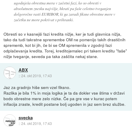
ugodnješa obrestna mera v začetni fazi, ko so obresti v
absolutnem znesku najvišje, hkrati pa faše celotno tveganjen
dolgoročne rasti EURIBOR, ki ga zaradi fiksne obrestne mere v
začetku ne more pokrivat s prihranki.
Obresti so v kasnejši fazi kredita nižje, ker je tudi glavnica nižja,
tako da tudi takratne spremembe OM ne pomenijo takih drastičnih
sprememb, kot bi jih, če bi se OM spremenila v zgodnji fazi
odplačevanja kredita. Torej, kreditojemalec pri takem kreditu "faše"
nižje tveganje, seveda pa taka zaščita nekaj stane.
ABX
::
24. okt 2019, 17:43
Jaz za gradnjo hiše sem vzel fiksno.
Razlika je bila 1% in moja logika je ta da dokler vse štima v državi
bodo obrestne mere zelo nizke. Če pa gre vse v kurac potem
inflacija zraste, kredit postane bolj ugoden in jaz sem brez službe.
svecka
::
24. okt 2019, 17:43