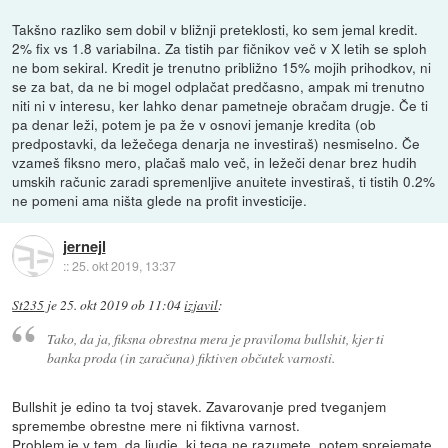
Takšno razliko sem dobil v bližnji preteklosti, ko sem jemal kredit.
2% fix vs 1.8 variabilna. Za tistih par fičnikov več v X letih se sploh
ne bom sekiral. Kredit je trenutno približno 15% mojih prihodkov, ni
se za bat, da ne bi mogel odplačat predčasno, ampak mi trenutno
niti ni v interesu, ker lahko denar pametneje obračam drugje. Če ti
pa denar leži, potem je pa že v osnovi jemanje kredita (ob
predpostavki, da ležečega denarja ne investiraš) nesmiselno. Če
vzameš fiksno mero, plačaš malo več, in ležeči denar brez hudih
umskih računic zaradi spremenljive anuitete investiraš, ti tistih 0.2%
ne pomeni ama ništa glede na profit investicije.
jernejl
::
25. okt 2019, 13:37
St235
je
25. okt 2019 ob 11:04
izjavil
:
Tako, da ja, fiksna obrestna mera je praviloma bullshit, kjer ti
banka proda (in zaračuna) fiktiven občutek varnosti.
Bullshit je edino ta tvoj stavek. Zavarovanje pred tveganjem
spremembe obrestne mere ni fiktivna varnost.
Problem je v tem, da ljudje, ki tega ne razumete, potem sprejemate