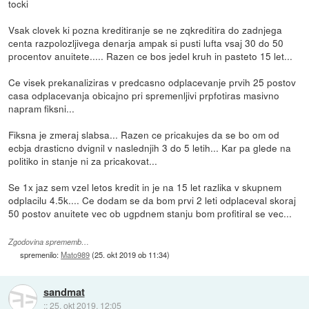
tocki
Vsak clovek ki pozna kreditiranje se ne zqkreditira do zadnjega
centa razpolozljivega denarja ampak si pusti lufta vsaj 30 do 50
procentov anuitete..... Razen ce bos jedel kruh in pasteto 15 let...
Ce visek prekanaliziras v predcasno odplacevanje prvih 25 postov
casa odplacevanja obicajno pri spremenljivi prpfotiras masivno
napram fiksni...
Fiksna je zmeraj slabsa... Razen ce pricakujes da se bo om od
ecbja drasticno dvignil v naslednjih 3 do 5 letih... Kar pa glede na
politiko in stanje ni za pricakovat...
Se 1x jaz sem vzel letos kredit in je na 15 let razlika v skupnem
odplacilu 4.5k.... Ce dodam se da bom prvi 2 leti odplaceval skoraj
50 postov anuitete vec ob ugpdnem stanju bom profitiral se vec...
Zgodovina sprememb…
spremenilo:
Mato989
(
25. okt 2019 ob 11:34
)
sandmat
::
25. okt 2019, 12:05