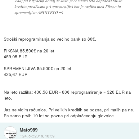
Zdaj pa v izračun dodaj še kako je če vsako leto odplačaš toliko
kredita predčasno pri spremenljivi kot je razlika med Fiksno in
spremenljivo ANUITETO =)
Stroški reprogramiranja so večino bank so 80€.
FIKSNA 85.500€ na 20 let
459,05 EUR
SPREMENLJIVA 85.500€ na 20 let
425,67 EUR
Na leto razlika: 400,56 EUR - 80€ reprogramiranje = 320 EUR na
leto.
Jaz ne vidim računice. Pri velikih kreditih se pozna, pri malih pa ne.
Pa samo prvih 10 let se pozna pri odplačevanju glavnice.
Mato989
::
24. okt 2019, 18:59