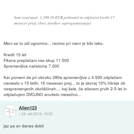
Sem izračunal: 1,199.10 EUR prihraniš in odplačaš kredit 17
mesecev prejt. (brez stroškov reprogramiranja)
Meni se to zdi ogromno... recimo pri meni je bilo tako.
Kredit 15 let
Fiksna preplačam vse skup 11.500
Spremenljiva načeloma 7.000
Kar pomeni da pri obroku 280e spremenljive z 4.500 odplačam
namesto v 15 letih, 16 mesecev prej... to je skoraj 10% hitreje ob
nespremenjenih okoliščinah.... kaj šele, če stisnem prvih 2-5 let in
odplačujem DVOJNO anuiteto mesečno...
Alien123
::
24. okt 2019, 19:35
jaz pa sn danes dobil