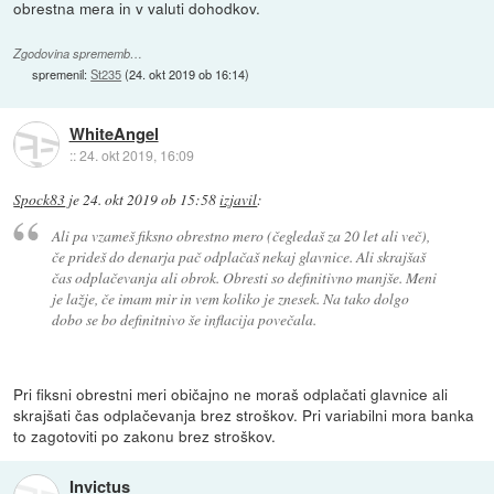
obrestna mera in v valuti dohodkov.
Zgodovina sprememb…
spremenil:
St235
(
24. okt 2019 ob 16:14
)
WhiteAngel
::
24. okt 2019, 16:09
Spock83
je
24. okt 2019 ob 15:58
izjavil
:
Ali pa vzameš fiksno obrestno mero (čegledaš za 20 let ali več),
če prideš do denarja pač odplačaš nekaj glavnice. Ali skrajšaš
čas odplačevanja ali obrok. Obresti so definitivno manjše. Meni
je lažje, če imam mir in vem koliko je znesek. Na tako dolgo
dobo se bo definitnivo še inflacija povečala.
Pri fiksni obrestni meri običajno ne moraš odplačati glavnice ali
skrajšati čas odplačevanja brez stroškov. Pri variabilni mora banka
to zagotoviti po zakonu brez stroškov.
Invictus