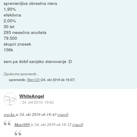
spremenljiva obrestna mera
1,90%
efektivna
2,00%
30 let
293 mesečna anuiteta
79.500
skupni znesek
106k
sem pa dobil sanjsko stanovanje :D
Zgodovina sprememb…
spremenilo:
Alien123
(
24. okt 2019 ob 19:37
)
WhiteAngel
::
24. okt 2019, 19:42
svecka
je
24. okt 2019 ob 18:43
izjavil
:
Mato989
je
24. okt 2019 ob 18:22
izjavil
: