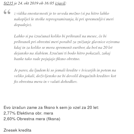
St235
je
24. okt 2019 ob 16:05
izjavil
:
z vidika enostavnosti je to seveda možno (si pa hitro lahko
nakoplješ še stoške reprogramiranja, ki pri spremenljivi meri
dopadejo).
Lahko si pa izračunaš koliko bi prihranil na mesec, če bi
prihranek pri obrestni meri porabil za znižanje glavnice oziroma
kdaj in za koliko se mora spremenit euribor, da boš na 20 let
dejansko na slabšem. Izračuni ti bodo hitro pokazali, zakaj
banke tako rade pojujajo fiksno obrstno.
Je pares, da ljudem ki so jemali kredite v švicarjih in potem na
veliko jokali, doživljensko ne bi dovolil drugačnih kreditov kot
fix obrestna mera in v valuti dohodkov.
Evo izračun zame za fiksno k sem jo vzel za 20 let:
2,77% Efektivna obr. mera
2,60% Obrestna mera (fiksna)
Znesek kredita