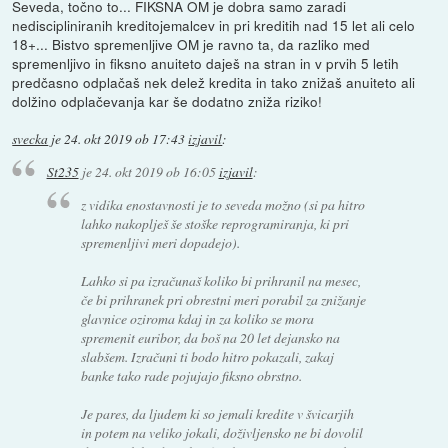
Seveda, točno to... FIKSNA OM je dobra samo zaradi
nediscipliniranih kreditojemalcev in pri kreditih nad 15 let ali celo
18+... Bistvo spremenljive OM je ravno ta, da razliko med
spremenljivo in fiksno anuiteto daješ na stran in v prvih 5 letih
predčasno odplačaš nek delež kredita in tako znižaš anuiteto ali
dolžino odplačevanja kar še dodatno zniža riziko!
svecka
je
24. okt 2019 ob 17:43
izjavil
:
St235
je
24. okt 2019 ob 16:05
izjavil
:
z vidika enostavnosti je to seveda možno (si pa hitro
lahko nakoplješ še stoške reprogramiranja, ki pri
spremenljivi meri dopadejo).
Lahko si pa izračunaš koliko bi prihranil na mesec,
če bi prihranek pri obrestni meri porabil za znižanje
glavnice oziroma kdaj in za koliko se mora
spremenit euribor, da boš na 20 let dejansko na
slabšem. Izračuni ti bodo hitro pokazali, zakaj
banke tako rade pojujajo fiksno obrstno.
Je pares, da ljudem ki so jemali kredite v švicarjih
in potem na veliko jokali, doživljensko ne bi dovolil