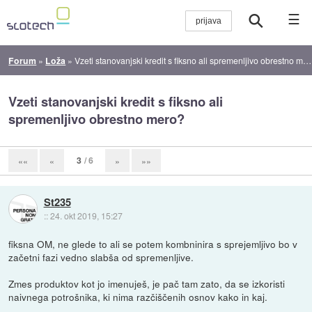
☰
Forum
»
Loža
»
Vzeti stanovanjski kredit s fiksno ali spremenljivo obrestno mero?
Vzeti stanovanjski kredit s fiksno ali
spremenljivo obrestno mero?
3
/ 6
««
«
»
»»
St235
::
24. okt 2019, 15:27
fiksna OM, ne glede to ali se potem kombninira s sprejemljivo bo v
začetni fazi vedno slabša od spremenljive.
Zmes produktov kot jo imenuješ, je pač tam zato, da se izkoristi
naivnega potrošnika, ki nima razčiščenih osnov kako in kaj.