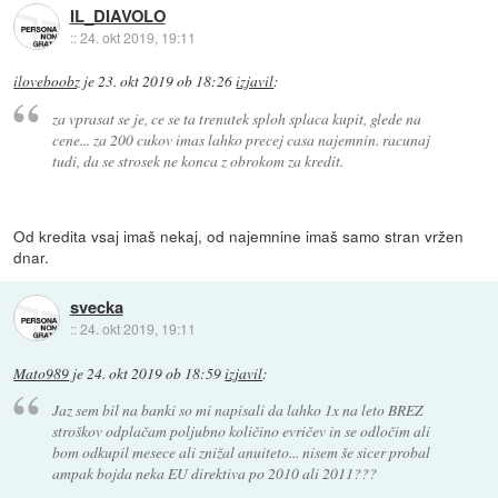
IL_DIAVOLO
::
24. okt 2019, 19:11
iloveboobz
je
23. okt 2019 ob 18:26
izjavil
:
za vprasat se je, ce se ta trenutek sploh splaca kupit, glede na
cene... za 200 cukov imas lahko precej casa najemnin. racunaj
tudi, da se strosek ne konca z obrokom za kredit.
Od kredita vsaj imaš nekaj, od najemnine imaš samo stran vržen
dnar.
svecka
::
24. okt 2019, 19:11
Mato989
je
24. okt 2019 ob 18:59
izjavil
:
Jaz sem bil na banki so mi napisali da lahko 1x na leto BREZ
stroškov odplačam poljubno količino evričev in se odločim ali
bom odkupil mesece ali znižal anuiteto... nisem še sicer probal
ampak bojda neka EU direktiva po 2010 ali 2011???