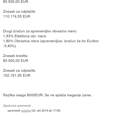
85.500,00 EUR
Znesek za odplačilo
110.174,55 EUR
Drugi izračun za spremenljivo obrestno mero:
1,93% Efektivna obr. mera
1,80% Obrestna mera (spremenljiva, izračun če bo Euribor
-0,40%)
Znesek kredita:
85.500,00 EUR
Znesek za odplačilo
102.161,95 EUR
Razlika vsega 8000EUR. Se ne splača tveganje zame.
Zgodovina sprememb…
spremenil:
svecka
(
24. okt 2019 ob 17:45
)