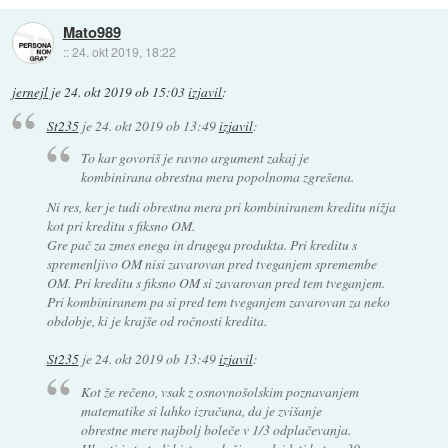
Mato989
::
24. okt 2019, 18:22
jernejl
je
24. okt 2019 ob 15:03
izjavil
:
St235
je
24. okt 2019 ob 13:49
izjavil
:
To kar govoriš je ravno argument zakaj je
kombinirana obrestna mera popolnoma zgrešena.
Ni res, ker je tudi obrestna mera pri kombiniranem kreditu nižja
kot pri kreditu s fiksno OM.
Gre pač za zmes enega in drugega produkta. Pri kreditu s
spremenljivo OM nisi zavarovan pred tveganjem spremembe
OM. Pri kreditu s fiksno OM si zavarovan pred tem tveganjem.
Pri kombiniranem pa si pred tem tveganjem zavarovan za neko
obdobje, ki je krajše od ročnosti kredita.
St235
je
24. okt 2019 ob 13:49
izjavil
:
Kot že rečeno, vsak z osnovnošolskim poznavanjem
matematike si lahko izračuna, da je zvišanje
obrestne mere najbolj boleče v 1/3 odplačevanja.