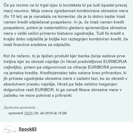
Če pa recimo ne bi trgal izjav iz konteksta bi pa tudi izpadel precej
manj neumno. Moja ocena zgrešenosti kombinirane obrestne mere
(fix 10 let) se je nanašala na komentar, da je to dobro kadar imaš
namen kredit odplačevat pospešeno. In ja, če imaš namen kredit
pospešeno, potem je matematično gledano spremenljiva obrestna
mera v veliki večini primerov bistveno ugodnejša. Tudi fix kredit s
krajšo dobo odplačila je boljše kot raztegnjen kombiniran kredit, če
imaš finančna sredstva za odplačilo.
Kot že rečeno, to je tipičen produkt kjer banka žanje sadove prve
tretjine kjer so obresti najvišje (in hkrati predvidljivost EURIBORJA
najboljša), potem pa odgovornost za nihanje EURIBORA prenese
na jemalca kredita. Kreditojemalec tako ostane brez prihrankov, ki
jih prinese ugodnješa obrestna mera v začetni fazi, ko so obresti v
absolutnem znesku najvišje, hkrati pa faše celotno tveganjen
dolgoročne rasti EURIBOR, ki ga zaradi fiksne obrestne mere v
začetku ne more pokrivat s prihranki.
Zgodovina sprememb…
spremenil:
St235
(
24. okt 2019 ob 15:28
)
Spock83