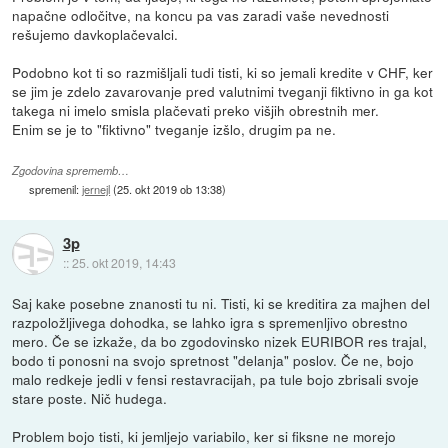
napačne odločitve, na koncu pa vas zaradi vaše nevednosti
rešujemo davkoplačevalci.
Podobno kot ti so razmišljali tudi tisti, ki so jemali kredite v CHF, ker
se jim je zdelo zavarovanje pred valutnimi tveganji fiktivno in ga kot
takega ni imelo smisla plačevati preko višjih obrestnih mer.
Enim se je to "fiktivno" tveganje izšlo, drugim pa ne.
Zgodovina sprememb…
spremenil:
jernejl
(
25. okt 2019 ob 13:38
)
3p
::
25. okt 2019, 14:43
Saj kake posebne znanosti tu ni. Tisti, ki se kreditira za majhen del
razpoložljivega dohodka, se lahko igra s spremenljivo obrestno
mero. Če se izkaže, da bo zgodovinsko nizek EURIBOR res trajal,
bodo ti ponosni na svojo spretnost "delanja" poslov. Če ne, bojo
malo redkeje jedli v fensi restavracijah, pa tule bojo zbrisali svoje
stare poste. Nič hudega.
Problem bojo tisti, ki jemljejo variabilo, ker si fiksne ne morejo