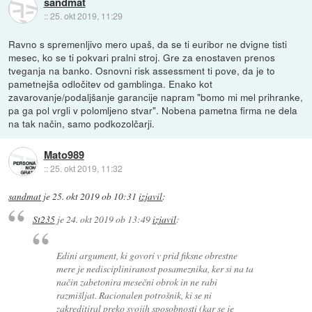
sandmat
::
25. okt 2019, 11:29
Ravno s spremenljivo mero upaš, da se ti euribor ne dvigne tisti
mesec, ko se ti pokvari pralni stroj. Gre za enostaven prenos
tveganja na banko. Osnovni risk assessment ti pove, da je to
pametnejša odločitev od gamblinga. Enako kot
zavarovanje/podaljšanje garancije napram "bomo mi mel prihranke,
pa ga pol vrgli v polomljeno stvar". Nobena pametna firma ne dela
na tak način, samo podkozolčarji.
Mato989
::
25. okt 2019, 11:32
sandmat
je
25. okt 2019 ob 10:31
izjavil
:
St235
je
24. okt 2019 ob 13:49
izjavil
:
Edini argument, ki govori v prid fiksne obrestne
mere je nediscipliniranost posameznika, ker si na ta
način zabetonira mesečni obrok in ne rabi
razmišljat. Racionalen potrošnik, ki se ni
zakreditiral preko svojih sposobnosti (kar se je