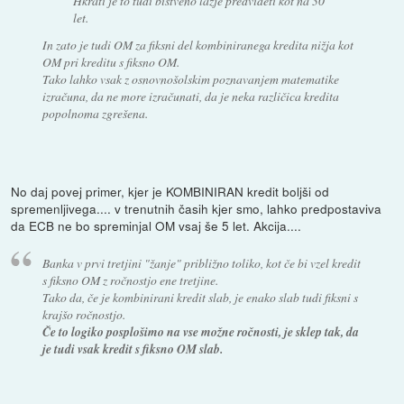
Hkrati je to tudi bistveno lažje predvideti kot na 30
let.
In zato je tudi OM za fiksni del kombiniranega kredita nižja kot
OM pri kreditu s fiksno OM.
Tako lahko vsak z osnovnošolskim poznavanjem matematike
izračuna, da ne more izračunati, da je neka različica kredita
popolnoma zgrešena.
No daj povej primer, kjer je KOMBINIRAN kredit boljši od
spremenljivega.... v trenutnih časih kjer smo, lahko predpostaviva
da ECB ne bo spreminjal OM vsaj še 5 let. Akcija....
Banka v prvi tretjini "žanje" približno toliko, kot če bi vzel kredit
s fiksno OM z ročnostjo ene tretjine.
Tako da, če je kombinirani kredit slab, je enako slab tudi fiksni s
krajšo ročnostjo.
Če to logiko posplošimo na vse možne ročnosti, je sklep tak, da
je tudi vsak kredit s fiksno OM slab.