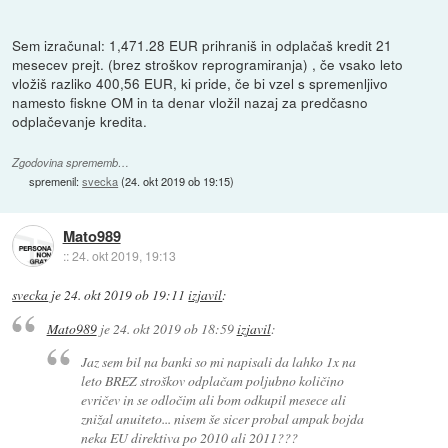
Sem izračunal: 1,471.28 EUR prihraniš in odplačaš kredit 21
mesecev prejt. (brez stroškov reprogramiranja) , če vsako leto
vložiš razliko 400,56 EUR, ki pride, če bi vzel s spremenljivo
namesto fiskne OM in ta denar vložil nazaj za predčasno
odplačevanje kredita.
Zgodovina sprememb…
spremenil:
svecka
(
24. okt 2019 ob 19:15
)
Mato989
::
24. okt 2019, 19:13
svecka
je
24. okt 2019 ob 19:11
izjavil
:
Mato989
je
24. okt 2019 ob 18:59
izjavil
:
Jaz sem bil na banki so mi napisali da lahko 1x na
leto BREZ stroškov odplačam poljubno količino
evričev in se odločim ali bom odkupil mesece ali
znižal anuiteto... nisem še sicer probal ampak bojda
neka EU direktiva po 2010 ali 2011???