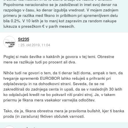
Popolnoma neracionalno se je zadolževat in imet svoj denar na
razpolago v času, ko denar izgublja vrednost. V mojem zadnjem
primeru je razlika med fiksno in pribitkom pri spremenljivem delu
bila 0.2%. V 10 letih je to manj kot zapravim za random nakupe
luksuza s presežkom € v parih mesecih.
St235
::
25. okt 2019, 11:04
Poglej si malo ševilke o kakšnih je govora v tej temi. Obrestne
mere se razlikuje tudi po procent ali dva.
Nihče tudi ne govori o tem, da ti denar leži doma, ampak o tem, da
tveganje sprememb EUROBOR lahko rešuješ s prihranki pri
odplačevanju in na dohodkovni strani. Seveda, če se ne
zakreditiraš do zadnjega centa in upaš, da se v naslednjih 30 letih
ko odplačuješ kredit ne bo pokvaril niti pralni stroj. Ja, v takem
priermu je fiksna mera vsekakor varnejša odločitev.
Tako, da ja, fiksna obrestna mera je praviloma bullshit, kjer ti banka
proda (in zaračuna) fiktiven občutek varnosti.