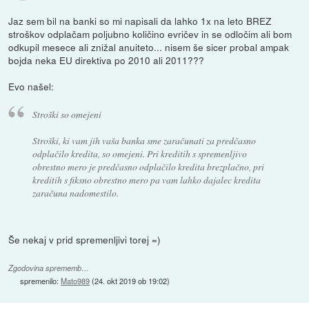
Jaz sem bil na banki so mi napisali da lahko 1x na leto BREZ
stroškov odplačam poljubno količino evričev in se odločim ali bom
odkupil mesece ali znižal anuiteto... nisem še sicer probal ampak
bojda neka EU direktiva po 2010 ali 2011???
Evo našel:
Stroški so omejeni
Stroški, ki vam jih vaša banka sme zaračunati za predčasno
odplačilo kredita, so omejeni. Pri kreditih s spremenljivo
obrestno mero je predčasno odplačilo kredita brezplačno, pri
kreditih s fiksno obrestno mero pa vam lahko dajalec kredita
zaračuna nadomestilo.
Še nekaj v prid spremenljivi torej =)
Zgodovina sprememb…
spremenilo:
Mato989
(
24. okt 2019 ob 19:02
)