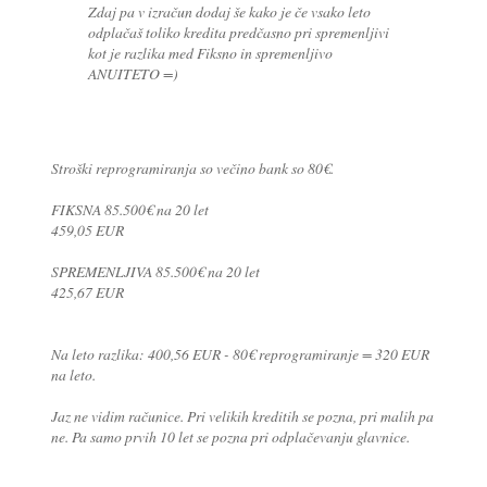
Zdaj pa v izračun dodaj še kako je če vsako leto
odplačaš toliko kredita predčasno pri spremenljivi
kot je razlika med Fiksno in spremenljivo
ANUITETO =)
Stroški reprogramiranja so večino bank so 80€.
FIKSNA 85.500€ na 20 let
459,05 EUR
SPREMENLJIVA 85.500€ na 20 let
425,67 EUR
Na leto razlika: 400,56 EUR - 80€ reprogramiranje = 320 EUR
na leto.
Jaz ne vidim računice. Pri velikih kreditih se pozna, pri malih pa
ne. Pa samo prvih 10 let se pozna pri odplačevanju glavnice.