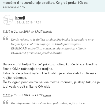
mesečno ti ne zaračunajo stroškov. Ko greš preko 10k pa
zaračunajo 1%.
jernejl
::
24. okt 2019, 17:34
St235
je
24. okt 2019 ob 15:27
izjavil
:
Kot že rečeno, to je tipičen produkt kjer banka žanje sadove prve
tretjine kjer so obresti najvišje (in hkrati predvidljivost
EURIBORJA najboljša), potem pa odgovornost za nihanje
EURIBORA prenese na jemalca kredita.
Banka v prvi tretjini "žanje" približno toliko, kot če bi vzel kredit s
fiksno OM z ročnostjo ene tretjine.
Tako da, če je kombinirani kredit slab, je enako slab tudi fiksni s
krajšo ročnostjo.
Če to logiko posplošimo na vse možne ročnosti, je sklep tak, da je
tudi vsak kredit s fiksno OM slab.
St235
je
24. okt 2019 ob 15:27
izjavil
:
Kreditojemalec tako ostane brez prihrankov, ki jih prinese