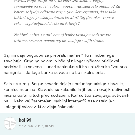
zavrtaš vanje, trdijo, da se ne more spremeniti? Pogoji
spremembe pa so le v splošni pogojih zapisani zelo ohlapno? Za
katero se ljudje odločajo ravno zato, ker verjamejo, da se tako
lahko izognejo višanju obroka kredita? Saj jim tako - iz prve
roke - zagotavljajo delavke na šalterju?
Ne bluzi, noben ne trdi, da naj banke ravnajo neodgovorno
oziroma neumno, ampak naj ne zavajajo svojih strank.
Saj jim dajo pogodbo za prebrati, mar ne? Tu ni nobenega
zavajanja. Črno na belem. Nihče ni nikogar ničesar prisiljeval
podpisati. In seveda ... med sestankom ti bo uslužbenka "zaupno
namignila", da tega banka seveda ne bo nikoli storila.
Šalo na stran. Banke seveda dajejo notri točno takšne klavzule,
ker niso neumne. Klavzule so zakonite in jih bo z nekaj kreativnosti
možno ubraniti tudi pred sodiščem. Kar se tiče zavajanja potrošnik,
pa ... kako kaj "neomejeni mobilni internet"? Vse ostalo je v
kategoriji svizcev, ki zavijajo čokolado.
koli99
::
12. maj 2017, 06:43