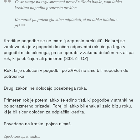
Če se stanje na trgu spremeni preveč v škodo banke, vam lahko
kreditno pogodbo preprosto prekine.
Ko moraš pa potem glavnico odplačati, si pa lahko totalno v
pi***.
Kreditne pogodbe se ne more "preprosto prekiniti". Najprej se
zahteva, da je v pogodbi določen odpovedni rok, če pa tega v
pogodbi ni določenega, pa se uporabi v zakonu določen rok ali pa
rok, ki je običajen ali primeren (333. čl. OZ).
Rok, ki je določen v pogodbi, po ZVPot ne sme biti nepošten do
potrošnika.
Drugi zakoni ne določajo posebnega roka.
Primeren rok je potem lahko še edino tisti, ki pogodbe v stranki ne
bo sorazmerno prizadel. Torej bi lahko bil enak ali zelo blizu roku,
ki je bil sicer določen za odplačilo kredita.
Povedano na kratko: pojma nimaš.
Zgodovina sprememb…