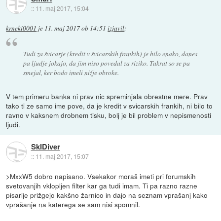
::
11. maj 2017, 15:04
krneki0001
je
11. maj 2017 ob 14:51
izjavil
:
Tudi za švicarje (kredit v švicarskih frankih) je bilo enako, danes
pa ljudje jokajo, da jim niso povedal za riziko. Takrat so se pa
smejal, ker bodo imeli nižje obroke.
V tem primeru banka ni prav nic spreminjala obrestne mere. Prav
tako ti ze samo ime pove, da je kredit v svicarskih frankih, ni bilo to
ravno v kaksnem drobnem tisku, bolj je bil problem v nepismenosti
ljudi.
SkIDiver
::
11. maj 2017, 15:07
>MxxW5 dobro napisano. Vsekakor moraš imeti pri forumskih
svetovanjih vklopljen filter kar ga tudi imam. Ti pa razno razne
pisarije prižgejo kakšno žarnico in dajo na seznam vprašanj kako
vprašanje na katerega se sam nisi spomnil.