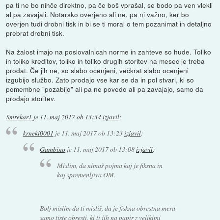
pa ti ne bo nihče direktno, pa če boš vprašal, se bodo pa ven vlekli
al pa zavajali. Notarsko overjeno ali ne, pa ni važno, ker bo
overjen tudi drobni tisk in bi se ti moral o tem pozanimat in detaljno
prebrat drobni tisk.
Na žalost imajo na poslovalnicah norme in zahteve so hude. Toliko
in toliko kreditov, toliko in toliko drugih storitev na mesec je treba
prodat. Če jih ne, so slabo ocenjeni, večkrat slabo ocenjeni
izgubijo službo. Zato prodajo vse kar se da in pol stvari, ki so
pomembne "pozabijo" ali pa ne povedo ali pa zavajajo, samo da
prodajo storitev.
Smrekar1
je
11. maj 2017 ob 13:34
izjavil
:
krneki0001
je
11. maj 2017 ob 13:23
izjavil
:
Gambino
je
11. maj 2017 ob 13:08
izjavil
:
Mislim, da nimaš pojma kaj je fiksna in
kaj spremenljiva OM.
Bolj mislim da ti misliš, da je fiskna obrestna mera
samo tiste obresti, ki ti jih na papir z velikimi