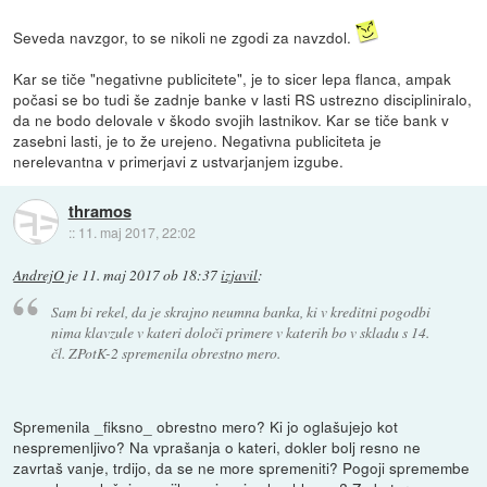
Seveda navzgor, to se nikoli ne zgodi za navzdol.
Kar se tiče "negativne publicitete", je to sicer lepa flanca, ampak
počasi se bo tudi še zadnje banke v lasti RS ustrezno discipliniralo,
da ne bodo delovale v škodo svojih lastnikov. Kar se tiče bank v
zasebni lasti, je to že urejeno. Negativna publiciteta je
nerelevantna v primerjavi z ustvarjanjem izgube.
thramos
::
11. maj 2017, 22:02
AndrejO
je
11. maj 2017 ob 18:37
izjavil
:
Sam bi rekel, da je skrajno neumna banka, ki v kreditni pogodbi
nima klavzule v kateri določi primere v katerih bo v skladu s 14.
čl. ZPotK-2 spremenila obrestno mero.
Spremenila _fiksno_ obrestno mero? Ki jo oglašujejo kot
nespremenljivo? Na vprašanja o kateri, dokler bolj resno ne
zavrtaš vanje, trdijo, da se ne more spremeniti? Pogoji spremembe