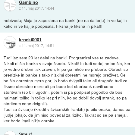
Gambino
::
11. maj 2017, 14:44
nebivedu; Moja je zaposlena na banki (ne na šalterju) in ve kaj in
kako in ve kaj je podpisala. Fiksna je fiksna in pika!!!
krneki0001
::
11. maj 2017, 14:51
Tudi jaz sem 20 let delal na banki. Programiral vse te zadeve.
Nikoli ni šla banka v svojo škodo. Nikoli! In tudi sedaj ne bo šla, ker
je vedno drobni tisk zraven, ki pa ga nihče ne prebere. Obresti so
prenizke in banke s tako nizkimi obrestmi ne morejo preživet. Če
bo šla obrestna mera gor, jo bodo dvignili tako ali drugače tudi za
fiksne obrestne mere ali pa bodo kot sberbank navili cene
storitvam (so bili ugodni, potem si pa podpisal pogodbo da boš
najmanj toliko in toliko let pri njih, ko so dobili dovolj strank, so pa
storitvam cene dvignili).
Tudi za švicarje (kredit v švicarskih frankih) je bilo enako, danes pa
ljudje jokajo, da jim niso povedal za riziko. Takrat so se pa smejal,
ker bodo imeli nižje obroke.
Smurf