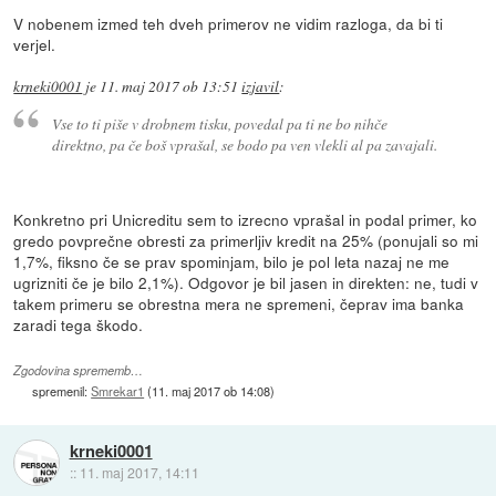
V nobenem izmed teh dveh primerov ne vidim razloga, da bi ti
verjel.
krneki0001
je
11. maj 2017 ob 13:51
izjavil
:
Vse to ti piše v drobnem tisku, povedal pa ti ne bo nihče
direktno, pa če boš vprašal, se bodo pa ven vlekli al pa zavajali.
Konkretno pri Unicreditu sem to izrecno vprašal in podal primer, ko
gredo povprečne obresti za primerljiv kredit na 25% (ponujali so mi
1,7%, fiksno če se prav spominjam, bilo je pol leta nazaj ne me
ugrizniti če je bilo 2,1%). Odgovor je bil jasen in direkten: ne, tudi v
takem primeru se obrestna mera ne spremeni, čeprav ima banka
zaradi tega škodo.
Zgodovina sprememb…
spremenil:
Smrekar1
(
11. maj 2017 ob 14:08
)
krneki0001
::
11. maj 2017, 14:11