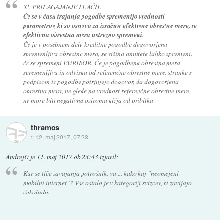
XI. PRILAGAJANJE PLAČIL
Če se v času trajanja pogodbe spremenijo vrednosti
parametrov, ki so osnova za izračun efektivne obrestne mere, se
efektivna obrestna mera ustrezno spremeni.
Če je v posebnem delu kreditne pogodbe dogovorjena
spremenljiva obrestna mera, se višina anuitete lahko spremeni,
če se spremeni EURIBOR. Če je pogodbena obrestna mera
spremenljiva in odvisna od referenčne obrestne mere, stranke s
podpisom te pogodbe potrjujejo dogovor, da dogovorjena
obrestna mera, ne glede na vrednost referenčne obrestne mere,
ne more biti negativna oziroma nižja od pribitka
thramos
::
12. maj 2017, 07:23
AndrejO
je
11. maj 2017 ob 23:43
izjavil
:
Kar se tiče zavajanja potrošnik, pa ... kako kaj "neomejeni
mobilni internet"? Vse ostalo je v kategoriji svizcev, ki zavijajo
čokolado.