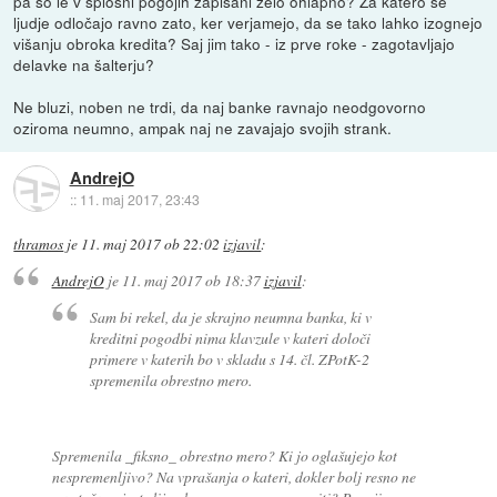
pa so le v splošni pogojih zapisani zelo ohlapno? Za katero se
ljudje odločajo ravno zato, ker verjamejo, da se tako lahko izognejo
višanju obroka kredita? Saj jim tako - iz prve roke - zagotavljajo
delavke na šalterju?
Ne bluzi, noben ne trdi, da naj banke ravnajo neodgovorno
oziroma neumno, ampak naj ne zavajajo svojih strank.
AndrejO
::
11. maj 2017, 23:43
thramos
je
11. maj 2017 ob 22:02
izjavil
:
AndrejO
je
11. maj 2017 ob 18:37
izjavil
:
Sam bi rekel, da je skrajno neumna banka, ki v
kreditni pogodbi nima klavzule v kateri določi
primere v katerih bo v skladu s 14. čl. ZPotK-2
spremenila obrestno mero.
Spremenila _fiksno_ obrestno mero? Ki jo oglašujejo kot
nespremenljivo? Na vprašanja o kateri, dokler bolj resno ne