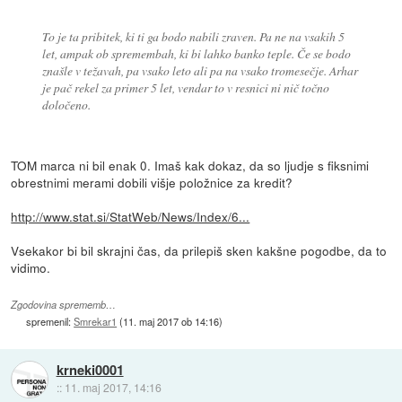
To je ta pribitek, ki ti ga bodo nabili zraven. Pa ne na vsakih 5
let, ampak ob spremembah, ki bi lahko banko teple. Če se bodo
znašle v težavah, pa vsako leto ali pa na vsako tromesečje. Arhar
je pač rekel za primer 5 let, vendar to v resnici ni nič točno
določeno.
TOM marca ni bil enak 0. Imaš kak dokaz, da so ljudje s fiksnimi
obrestnimi merami dobili višje položnice za kredit?
http://www.stat.si/StatWeb/News/Index/6...
Vsekakor bi bil skrajni čas, da prilepiš sken kakšne pogodbe, da to
vidimo.
Zgodovina sprememb…
spremenil:
Smrekar1
(
11. maj 2017 ob 14:16
)
krneki0001
::
11. maj 2017, 14:16