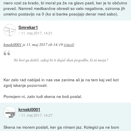
mero vzel za kredo, bi moral pa že na glavo pasti, ker je to občutno
preveč. Namreč medbančne obresti so celo negativne, oziroma jih
umetno postavijo na 0 (ko si banke posojajo denar med sabo).
Smrekar1
::
11. maj 2017, 14:21
krneki0001
je
11. maj 2017 ob 14:19
izjavil
:
Ne boš ga dobil, zakaj bi ti dajal sken pogodbe, ki ni moja?
Ker zelo rad nabijaš in nas vse zanima ali je na tem kaj več kot
zgolj iskanje pozornosti.
Pomojem ni, zato tudi skena ne boš poslal.
krneki0001
::
11. maj 2017, 14:27
Skena ne morem poslati, ker ga nimam jaz. Kolegici pa ne bom