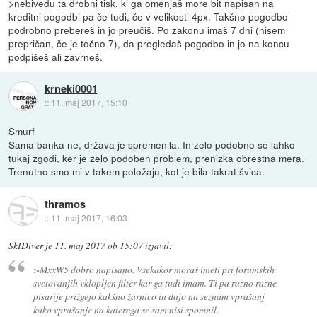
>nebivedu ta drobni tisk, ki ga omenjaš more bit napisan na
kreditni pogodbi pa če tudi, če v velikosti 4px. Takšno pogodbo
podrobno prebereš in jo preučiš. Po zakonu imaš 7 dni (nisem
prepričan, če je točno 7), da pregledaš pogodbo in jo na koncu
podpišeš ali zavrneš.
krneki0001
::
11. maj 2017, 15:10
Smurf
Sama banka ne, država je spremenila. In zelo podobno se lahko
tukaj zgodi, ker je zelo podoben problem, prenizka obrestna mera.
Trenutno smo mi v takem položaju, kot je bila takrat švica.
thramos
::
11. maj 2017, 16:03
SkIDiver
je
11. maj 2017 ob 15:07
izjavil
:
>MxxW5 dobro napisano. Vsekakor moraš imeti pri forumskih
svetovanjih vklopljen filter kar ga tudi imam. Ti pa razno razne
pisarije prižgejo kakšno žarnico in dajo na seznam vprašanj
kako vprašanje na katerega se sam nisi spomnil.