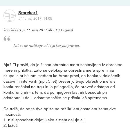
Smrekar1
::
11. maj 2017, 14:05
krneki0001
je
11. maj 2017 ob 13:51
izjavil
:
Nič se ne razlikuje od tega kar jaz pravim,
Aja? Ti praviš, da je fiksna obrestna mera sestavljena iz obrestne
mere in pribitka, zato se celokupna obrestna mera spreminja
skupaj s pribitkom medtem ko Arhar pravi, da banka v določenih
časovnih intervalih (npr. 5 let) preverijo tvojo obrestno mero s
konkurenčnimi na trgu in jo prilagodijo, če preveč odstopa od
konkurenčnih - s tem, da po njegovih lastnih besedah pri
odstopanju do 1 odstotne točke ne pričakuješ sprememb.
Če trdiš, da se ta dva opisa ne razlikujeta obstajata samo dve
možnosti:
1. nisi sposoben dojeti kako sistem deluje ali
2. lažeš