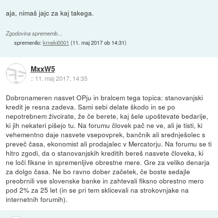
aja, nimaš jajc za kaj takega.
Zgodovina sprememb…
spremenilo:
krneki0001
(
11. maj 2017 ob 14:31
)
MxxW5
::
11. maj 2017, 14:35
Dobronameren nasvet OPju in bralcem tega topica: stanovanjski
kredit je resna zadeva. Sami sebi delate škodo in se po
nepotrebnem živcirate, že če berete, kaj šele upoštevate bedarije,
ki jih nekateri pišejo tu. Na forumu človek pač ne ve, ali je tisti, ki
vehementno daje nasvete vsepovprek, bančnik ali srednješolec s
preveč časa, ekonomist ali prodajalec v Mercatorju. Na forumu se ti
hitro zgodi, da o stanovanjskih kreditih bereš nasvete človeka, ki
ne loči fiksne in spremenljive obrestne mere. Gre za veliko denarja
za dolgo časa. Ne bo ravno dober začetek, če boste sedajle
preobrnili vse slovenske banke in zahtevali fiksno obrestno mero
pod 2% za 25 let (in se pri tem sklicevali na strokovnjake na
internetnih forumih).