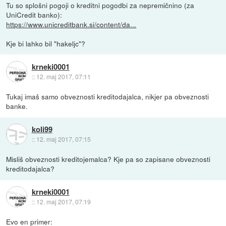
Tu so splošni pogoji o kreditni pogodbi za nepremičnino (za
UniCredit banko):
https://www.unicreditbank.si/content/da...
Kje bi lahko bil "hakeljc"?
krneki0001
::
12. maj 2017, 07:11
Tukaj imaš samo obveznosti kreditodajalca, nikjer pa obveznosti
banke.
koli99
::
12. maj 2017, 07:15
Misliš obveznosti kreditojemalca? Kje pa so zapisane obveznosti
kreditodajalca?
krneki0001
::
12. maj 2017, 07:19
Evo en primer: