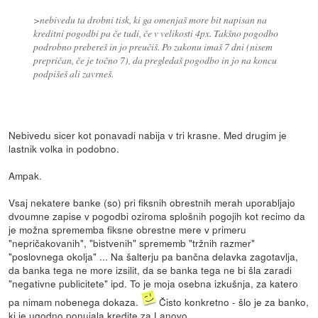
>nebivedu ta drobni tisk, ki ga omenjaš more bit napisan na
kreditni pogodbi pa če tudi, če v velikosti 4px. Takšno pogodbo
podrobno prebereš in jo preučiš. Po zakonu imaš 7 dni (nisem
prepričan, če je točno 7), da pregledaš pogodbo in jo na koncu
podpišeš ali zavrneš.
Nebivedu sicer kot ponavadi nabija v tri krasne. Med drugim je
lastnik volka in podobno.
Ampak.
Vsaj nekatere banke (so) pri fiksnih obrestnih merah uporabljajo
dvoumne zapise v pogodbi oziroma splošnih pogojih kot recimo da
je možna sprememba fiksne obrestne mere v primeru
"nepričakovanih", "bistvenih" sprememb "tržnih razmer"
"poslovnega okolja" ... Na šalterju pa bančna delavka zagotavlja,
da banka tega ne more izsilit, da se banka tega ne bi šla zaradi
"negativne publicitete" ipd. To je moja osebna izkušnja, za katero
pa nimam nobenega dokaza.
Čisto konkretno - šlo je za banko,
ki je ugodno ponujala kredite za Lanovo.