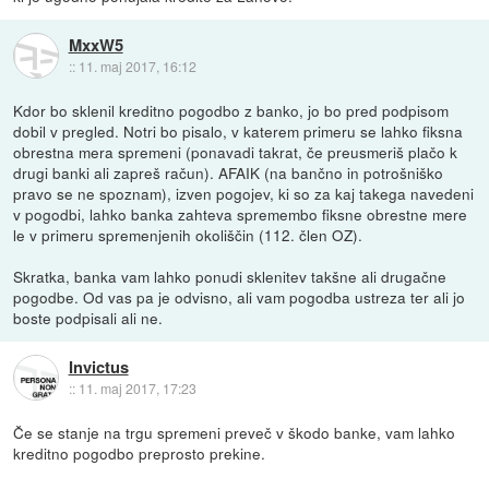
MxxW5
::
11. maj 2017, 16:12
Kdor bo sklenil kreditno pogodbo z banko, jo bo pred podpisom
dobil v pregled. Notri bo pisalo, v katerem primeru se lahko fiksna
obrestna mera spremeni (ponavadi takrat, če preusmeriš plačo k
drugi banki ali zapreš račun). AFAIK (na bančno in potrošniško
pravo se ne spoznam), izven pogojev, ki so za kaj takega navedeni
v pogodbi, lahko banka zahteva spremembo fiksne obrestne mere
le v primeru spremenjenih okoliščin (112. člen OZ).
Skratka, banka vam lahko ponudi sklenitev takšne ali drugačne
pogodbe. Od vas pa je odvisno, ali vam pogodba ustreza ter ali jo
boste podpisali ali ne.
Invictus
::
11. maj 2017, 17:23
Če se stanje na trgu spremeni preveč v škodo banke, vam lahko
kreditno pogodbo preprosto prekine.