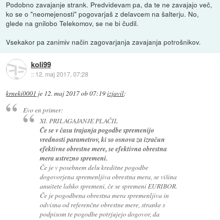
Podobno zavajanje strank. Predvidevam pa, da te ne zavajajo več,
ko se o "neomejenosti" pogovarjaš z delavcem na šalterju. No,
glede na gnilobo Telekomov, se ne bi čudil.
Vsekakor pa zanimiv način zagovarjanja zavajanja potrošnikov.
koli99
::
12. maj 2017, 07:28
krneki0001
je
12. maj 2017 ob 07:19
izjavil
:
Evo en primer:
XI. PRILAGAJANJE PLAČIL
Če se v času trajanja pogodbe spremenijo
vrednosti parametrov, ki so osnova za izračun
efektivne obrestne mere, se efektivna obrestna
mera ustrezno spremeni.
Če je v posebnem delu kreditne pogodbe
dogovorjena spremenljiva obrestna mera, se višina
anuitete lahko spremeni, če se spremeni EURIBOR.
Če je pogodbena obrestna mera spremenljiva in
odvisna od referenčne obrestne mere, stranke s
podpisom te pogodbe potrjujejo dogovor, da