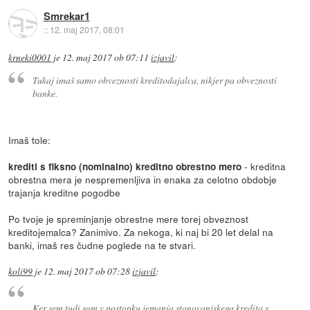
Smrekar1
::
12. maj 2017, 08:01
krneki0001
je
12. maj 2017 ob 07:11
izjavil
:
Tukaj imaš samo obveznosti kreditodajalca, nikjer pa obveznosti
banke.
Imaš tole:
- kreditna
krediti s fiksno (nominalno) kreditno obrestno mero
obrestna mera je nespremenljiva in enaka za celotno obdobje
trajanja kreditne pogodbe
Po tvoje je spreminjanje obrestne mere torej obveznost
kreditojemalca? Zanimivo. Za nekoga, ki naj bi 20 let delal na
banki, imaš res čudne poglede na te stvari.
koli99
je
12. maj 2017 ob 07:28
izjavil
:
Ker sem tudi sam v postopku jemanja stanovanjskega kredita s