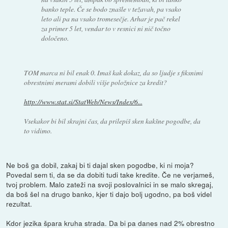
banko teple. Če se bodo znašle v težavah, pa vsako
leto ali pa na vsako tromesečje. Arhar je pač rekel
za primer 5 let, vendar to v resnici ni nič točno
določeno.
TOM marca ni bil enak 0. Imaš kak dokaz, da so ljudje s fiksnimi
obrestnimi merami dobili višje položnice za kredit?
http://www.stat.si/StatWeb/News/Index/6...
Vsekakor bi bil skrajni čas, da prilepiš sken kakšne pogodbe, da
to vidimo.
Ne boš ga dobil, zakaj bi ti dajal sken pogodbe, ki ni moja?
Povedal sem ti, da se da dobiti tudi take kredite. Če ne verjameš,
tvoj problem. Malo zateži na svoji poslovalnici in se malo skregaj,
da boš šel na drugo banko, kjer ti dajo bolj ugodno, pa boš videl
rezultat.
Kdor jezika špara kruha strada. Da bi pa danes nad 2% obrestno