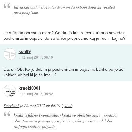
Ravnokar oddal vlogo. Ne dvomim da jo bom dobil na vpogled
pred podpisom.
Je s fiksno obrestno mero? Če da, jo lahko (cenzurirano seveda)
poskeniraš in objaviš, da se lahko prepričamo kaj je res in kaj ne?
koli99
::
12. maj 2017, 08:19
Da, s FOB. Ko jo dobim jo poskeniram in objavim. Lahko pa jo že
kakšen objavi ki jo že ima...?
krneki0001
::
12. maj 2017, 08:52
Smrekar1
je
12. maj 2017 ob 08:01
izjavil
:
krediti s fiksno (nominalno) kreditno obrestno mero
- kreditna
obrestna mera je nespremenljiva in enaka za celotno obdobje
trajanja kreditne pogodbe