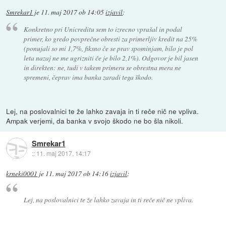
Smrekar1
je
11. maj 2017 ob 14:05
izjavil
:
Konkretno pri Unicreditu sem to izrecno vprašal in podal
primer, ko gredo povprečne obresti za primerljiv kredit na 25%
(ponujali so mi 1,7%, fiksno če se prav spominjam, bilo je pol
leta nazaj ne me ugrizniti če je bilo 2,1%). Odgovor je bil jasen
in direkten: ne, tudi v takem primeru se obrestna mera ne
spremeni, čeprav ima banka zaradi tega škodo.
Lej, na poslovalnici te že lahko zavaja in ti reče nič ne vpliva.
Ampak verjemi, da banka v svojo škodo ne bo šla nikoli.
Smrekar1
::
11. maj 2017, 14:17
krneki0001
je
11. maj 2017 ob 14:16
izjavil
:
Lej, na poslovalnici te že lahko zavaja in ti reče nič ne vpliva.