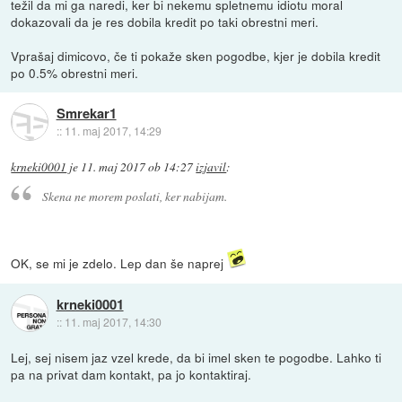
težil da mi ga naredi, ker bi nekemu spletnemu idiotu moral
dokazovali da je res dobila kredit po taki obrestni meri.
Vprašaj dimicovo, če ti pokaže sken pogodbe, kjer je dobila kredit
po 0.5% obrestni meri.
Smrekar1
::
11. maj 2017, 14:29
krneki0001
je
11. maj 2017 ob 14:27
izjavil
:
Skena ne morem poslati, ker nabijam.
OK, se mi je zdelo. Lep dan še naprej
krneki0001
::
11. maj 2017, 14:30
Lej, sej nisem jaz vzel krede, da bi imel sken te pogodbe. Lahko ti
pa na privat dam kontakt, pa jo kontaktiraj.