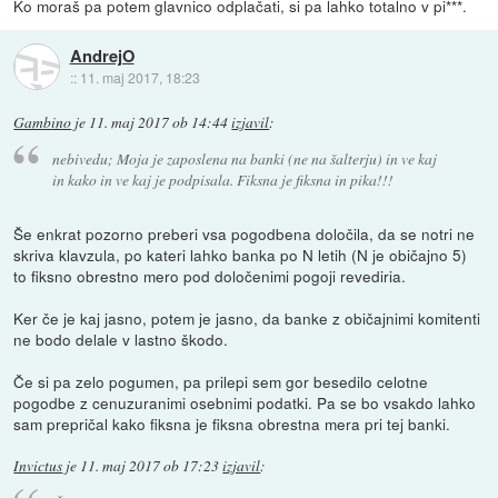
Ko moraš pa potem glavnico odplačati, si pa lahko totalno v pi***.
AndrejO
::
11. maj 2017, 18:23
Gambino
je
11. maj 2017 ob 14:44
izjavil
:
nebivedu; Moja je zaposlena na banki (ne na šalterju) in ve kaj
in kako in ve kaj je podpisala. Fiksna je fiksna in pika!!!
Še enkrat pozorno preberi vsa pogodbena določila, da se notri ne
skriva klavzula, po kateri lahko banka po N letih (N je običajno 5)
to fiksno obrestno mero pod določenimi pogoji revediria.
Ker če je kaj jasno, potem je jasno, da banke z običajnimi komitenti
ne bodo delale v lastno škodo.
Če si pa zelo pogumen, pa prilepi sem gor besedilo celotne
pogodbe z cenuzuranimi osebnimi podatki. Pa se bo vsakdo lahko
sam prepričal kako fiksna je fiksna obrestna mera pri tej banki.
Invictus
je
11. maj 2017 ob 17:23
izjavil
: