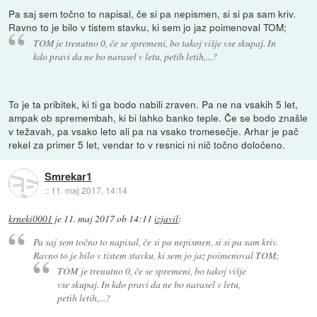
Pa saj sem točno to napisal, če si pa nepismen, si si pa sam kriv.
Ravno to je bilo v tistem stavku, ki sem jo jaz poimenoval TOM;
TOM je trenutno 0, če se spremeni, bo takoj višje vse skupaj. In
kdo pravi da ne bo narasel v letu, petih letih,...?
To je ta pribitek, ki ti ga bodo nabili zraven. Pa ne na vsakih 5 let,
ampak ob spremembah, ki bi lahko banko teple. Če se bodo znašle
v težavah, pa vsako leto ali pa na vsako tromesečje. Arhar je pač
rekel za primer 5 let, vendar to v resnici ni nič točno določeno.
Smrekar1
::
11. maj 2017, 14:14
krneki0001
je
11. maj 2017 ob 14:11
izjavil
:
Pa saj sem točno to napisal, če si pa nepismen, si si pa sam kriv.
Ravno to je bilo v tistem stavku, ki sem jo jaz poimenoval TOM;
TOM je trenutno 0, če se spremeni, bo takoj višje
vse skupaj. In kdo pravi da ne bo narasel v letu,
petih letih,...?