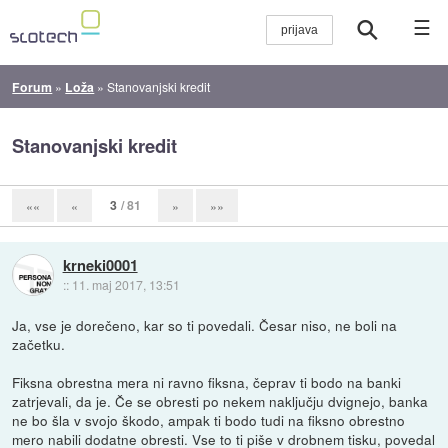
☰
Forum
»
Loža
»
Stanovanjski kredit
Stanovanjski kredit
3
/ 81
««
«
»
»»
krneki0001
::
11. maj 2017, 13:51
Ja, vse je dorečeno, kar so ti povedali. Česar niso, ne boli na
začetku.
Fiksna obrestna mera ni ravno fiksna, čeprav ti bodo na banki
zatrjevali, da je. Če se obresti po nekem naključju dvignejo, banka
ne bo šla v svojo škodo, ampak ti bodo tudi na fiksno obrestno
mero nabili dodatne obresti. Vse to ti piše v drobnem tisku, povedal