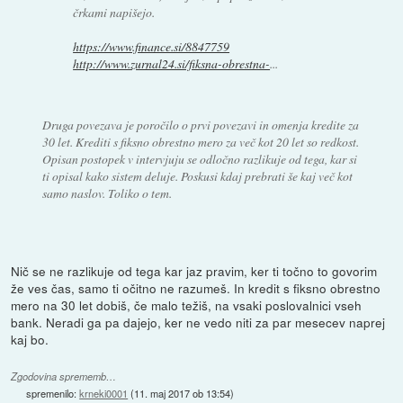
črkami napišejo.
https://www.finance.si/8847759
http://www.zurnal24.si/fiksna-obrestna-
...
Druga povezava je poročilo o prvi povezavi in omenja kredite za
30 let. Krediti s fiksno obrestno mero za več kot 20 let so redkost.
Opisan postopek v intervjuju se odločno razlikuje od tega, kar si
ti opisal kako sistem deluje. Poskusi kdaj prebrati še kaj več kot
samo naslov. Toliko o tem.
Nič se ne razlikuje od tega kar jaz pravim, ker ti točno to govorim
že ves čas, samo ti očitno ne razumeš. In kredit s fiksno obrestno
mero na 30 let dobiš, če malo težiš, na vsaki poslovalnici vseh
bank. Neradi ga pa dajejo, ker ne vedo niti za par mesecev naprej
kaj bo.
Zgodovina sprememb…
spremenilo:
krneki0001
(
11. maj 2017 ob 13:54
)