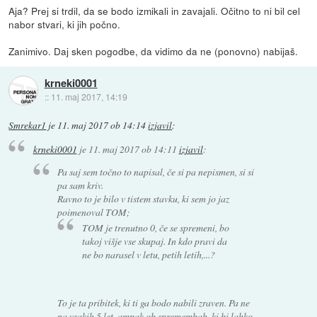
Aja? Prej si trdil, da se bodo izmikali in zavajali. Očitno to ni bil cel
nabor stvari, ki jih počno.
Zanimivo. Daj sken pogodbe, da vidimo da ne (ponovno) nabijaš.
krneki0001
::
11. maj 2017, 14:19
Smrekar1
je
11. maj 2017 ob 14:14
izjavil
:
krneki0001
je
11. maj 2017 ob 14:11
izjavil
:
Pa saj sem točno to napisal, če si pa nepismen, si si
pa sam kriv.
Ravno to je bilo v tistem stavku, ki sem jo jaz
poimenoval TOM;
TOM je trenutno 0, če se spremeni, bo
takoj višje vse skupaj. In kdo pravi da
ne bo narasel v letu, petih letih,...?
To je ta pribitek, ki ti ga bodo nabili zraven. Pa ne
na vsakih 5 let, ampak ob spremembah, ki bi lahko