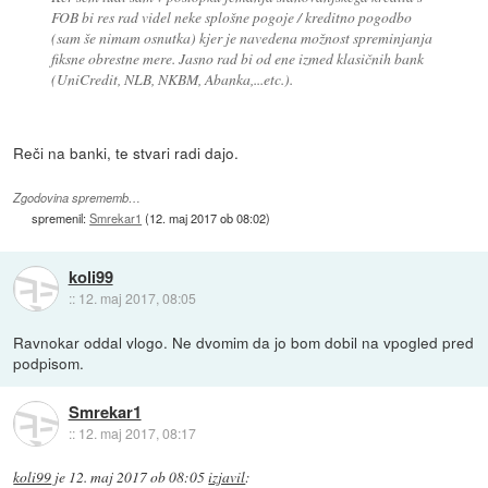
FOB bi res rad videl neke splošne pogoje / kreditno pogodbo
(sam še nimam osnutka) kjer je navedena možnost spreminjanja
fiksne obrestne mere. Jasno rad bi od ene izmed klasičnih bank
(UniCredit, NLB, NKBM, Abanka,...etc.).
Reči na banki, te stvari radi dajo.
Zgodovina sprememb…
spremenil:
Smrekar1
(
12. maj 2017 ob 08:02
)
koli99
::
12. maj 2017, 08:05
Ravnokar oddal vlogo. Ne dvomim da jo bom dobil na vpogled pred
podpisom.
Smrekar1
::
12. maj 2017, 08:17
koli99
je
12. maj 2017 ob 08:05
izjavil
: