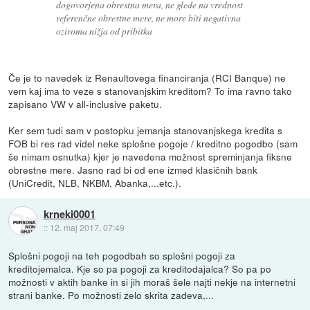
dogovorjena obrestna mera, ne glede na vrednost
referenčne obrestne mere, ne more biti negativna
oziroma nižja od pribitka
Če je to navedek iz Renaultovega financiranja (RCI Banque) ne
vem kaj ima to veze s stanovanjskim kreditom? To ima ravno tako
zapisano VW v all-inclusive paketu.
Ker sem tudi sam v postopku jemanja stanovanjskega kredita s
FOB bi res rad videl neke splošne pogoje / kreditno pogodbo (sam
še nimam osnutka) kjer je navedena možnost spreminjanja fiksne
obrestne mere. Jasno rad bi od ene izmed klasičnih bank
(UniCredit, NLB, NKBM, Abanka,...etc.).
krneki0001
::
12. maj 2017, 07:49
Splošni pogoji na teh pogodbah so splošni pogoji za
kreditojemalca. Kje so pa pogoji za kreditodajalca? So pa po
možnosti v aktih banke in si jih moraš šele najti nekje na internetni
strani banke. Po možnosti zelo skrita zadeva,...