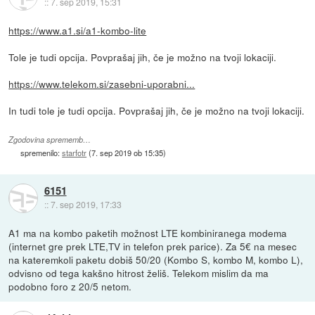
::
7. sep 2019, 15:31
https://www.a1.si/a1-kombo-lite
Tole je tudi opcija. Povprašaj jih, če je možno na tvoji lokaciji.
https://www.telekom.si/zasebni-uporabni...
In tudi tole je tudi opcija. Povprašaj jih, če je možno na tvoji lokaciji.
Zgodovina sprememb…
spremenilo:
starfotr
(
7. sep 2019 ob 15:35
)
6151
::
7. sep 2019, 17:33
A1 ma na kombo paketih možnost LTE kombiniranega modema
(internet gre prek LTE,TV in telefon prek parice). Za 5€ na mesec
na kateremkoli paketu dobiš 50/20 (Kombo S, kombo M, kombo L),
odvisno od tega kakšno hitrost želiš. Telekom mislim da ma
podobno foro z 20/5 netom.