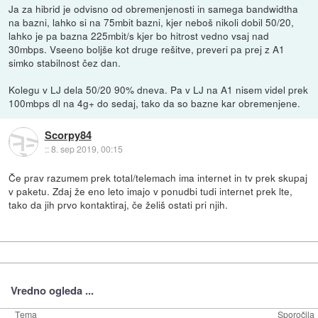
Ja za hibrid je odvisno od obremenjenosti in samega bandwidtha
na bazni, lahko si na 75mbit bazni, kjer neboš nikoli dobil 50/20,
lahko je pa bazna 225mbit/s kjer bo hitrost vedno vsaj nad
30mbps. Vseeno boljše kot druge rešitve, preveri pa prej z A1
simko stabilnost čez dan.
Kolegu v LJ dela 50/20 90% dneva. Pa v LJ na A1 nisem videl prek
100mbps dl na 4g+ do sedaj, tako da so bazne kar obremenjene.
Scorpy84
::
8. sep 2019, 00:15
Če prav razumem prek total/telemach ima internet in tv prek skupaj
v paketu. Zdaj že eno leto imajo v ponudbi tudi internet prek lte,
tako da jih prvo kontaktiraj, če želiš ostati pri njih.
Vredno ogleda ...
Tema
Sporočila