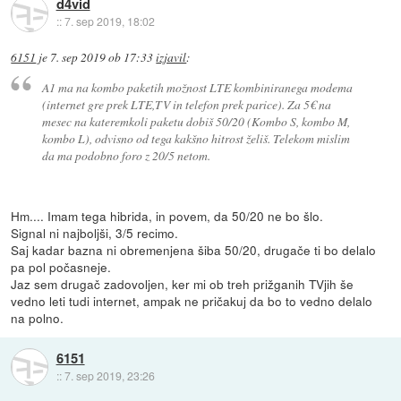
d4vid
::
7. sep 2019, 18:02
6151
je
7. sep 2019 ob 17:33
izjavil
:
A1 ma na kombo paketih možnost LTE kombiniranega modema
(internet gre prek LTE,TV in telefon prek parice). Za 5€ na
mesec na kateremkoli paketu dobiš 50/20 (Kombo S, kombo M,
kombo L), odvisno od tega kakšno hitrost želiš. Telekom mislim
da ma podobno foro z 20/5 netom.
Hm.... Imam tega hibrida, in povem, da 50/20 ne bo šlo.
Signal ni najboljši, 3/5 recimo.
Saj kadar bazna ni obremenjena šiba 50/20, drugače ti bo delalo
pa pol počasneje.
Jaz sem drugač zadovoljen, ker mi ob treh prižganih TVjih še
vedno leti tudi internet, ampak ne pričakuj da bo to vedno delalo
na polno.
6151
::
7. sep 2019, 23:26