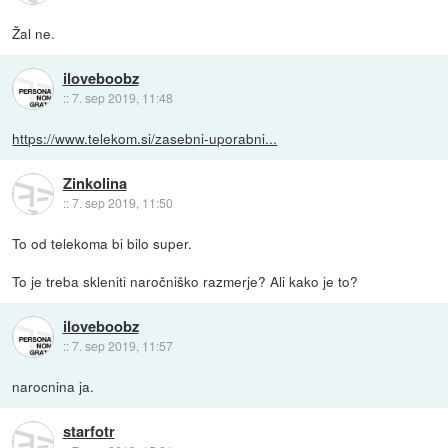
Žal ne.
iloveboobz
::
7. sep 2019, 11:48
https://www.telekom.si/zasebni-uporabni...
Zinkolina
::
7. sep 2019, 11:50
To od telekoma bi bilo super.
To je treba skleniti naročniško razmerje? Ali kako je to?
iloveboobz
::
7. sep 2019, 11:57
narocnina ja.
starfotr