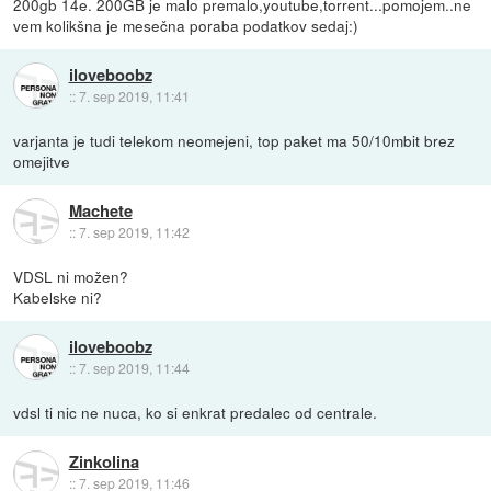
200gb 14e. 200GB je malo premalo,youtube,torrent...pomojem..ne
vem kolikšna je mesečna poraba podatkov sedaj:)
iloveboobz
::
7. sep 2019, 11:41
varjanta je tudi telekom neomejeni, top paket ma 50/10mbit brez
omejitve
Machete
::
7. sep 2019, 11:42
VDSL ni možen?
Kabelske ni?
iloveboobz
::
7. sep 2019, 11:44
vdsl ti nic ne nuca, ko si enkrat predalec od centrale.
Zinkolina
::
7. sep 2019, 11:46