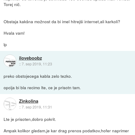
Torej nič.
Obstaja kakšna možnost da bi imel hitrejši internet,ali karkoli?
Hvala vam!
lp
iloveboobz
::
7. sep 2019, 11:23
preko obstojecega kabla zelo tezko.
opcija bi bla recimo lte, ce je prisotn tam.
Zinkolina
::
7. sep 2019, 11:31
Lte je prisoten,dobro pokrit.
Ampak kolikor gledam,je kar drag prenos podatkov,hofer naprimer