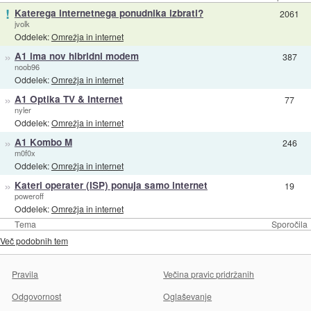
!
Katerega internetnega ponudnika izbrati?
2061
jvolk
Oddelek:
Omrežja in internet
»
A1 ima nov hibridni modem
387
noob96
Oddelek:
Omrežja in internet
»
A1 Optika TV & Internet
77
nyler
Oddelek:
Omrežja in internet
»
A1 Kombo M
246
m0f0x
Oddelek:
Omrežja in internet
»
Kateri operater (ISP) ponuja samo internet
19
poweroff
Oddelek:
Omrežja in internet
Tema
Sporočila
Več podobnih tem
Pravila
Večina pravic pridržanih
Odgovornost
Oglaševanje