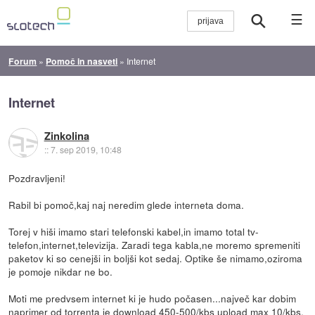
☰
Forum
»
Pomoč in nasveti
»
Internet
Internet
Zinkolina
::
7. sep 2019, 10:48
Pozdravljeni!
Rabil bi pomoč,kaj naj neredim glede interneta doma.
Torej v hiši imamo stari telefonski kabel,in imamo total tv-
telefon,internet,televizija. Zaradi tega kabla,ne moremo spremeniti
paketov ki so cenejši in boljši kot sedaj. Optike še nimamo,oziroma
je pomoje nikdar ne bo.
Moti me predvsem internet ki je hudo počasen...največ kar dobim
naprimer od torrenta je download 450-500/kbs upload max 10/kbs.