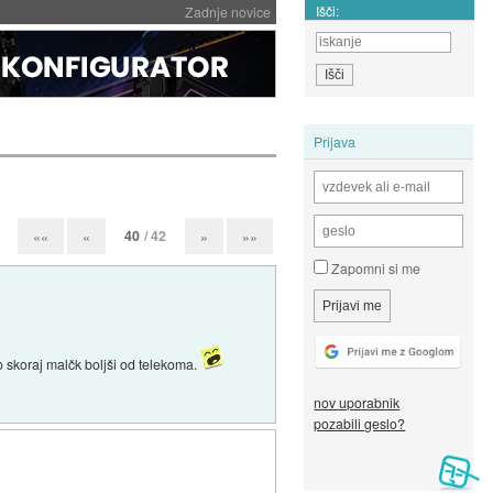
Išči:
Zadnje novice
Prijava
40
/ 42
««
«
»
»»
Zapomni si me
o skoraj malčk boljši od telekoma.
nov uporabnik
pozabili geslo?