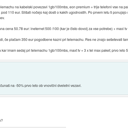
machu na kabelski povezavi 1gb/100mbs, eon premium + trije telefoni vse na paket
na pod 110 eur. Slišati nočejo kaj dosti o kakih ugodnostih. Po prvem letu ti ponuj
ev.
na cena 50.78 eur: ineternet 500 /100 (kar je čisto dovolj za vse potrebe) + maxi t
i, če plačam 350 eur pogodbene kazni pri telemachu. Res ne znajo sešetevati tam...
r imam sedaj pri telemachu 1gb/100mbs, maxt tv + 3 x tel max paket; prvo leto 57
čunaš na -50% prvo leto ob vnovični dveletni vezavi.
h?