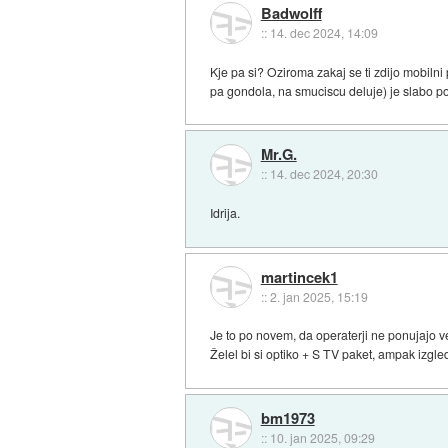
Badwolff
::
14. dec 2024, 14:09
Kje pa si? Oziroma zakaj se ti zdijo mobiln
pa gondola, na smuciscu deluje) je slabo pok
Mr.G.
::
14. dec 2024, 20:30
Idrija.
martincek1
::
2. jan 2025, 15:19
Je to po novem, da operaterji ne ponujajo 
Želel bi si optiko + S TV paket, ampak izgl
bm1973
::
10. jan 2025, 09:29