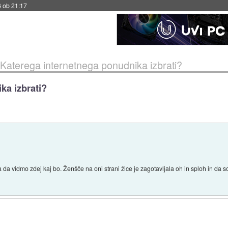
6 ob 21:17
Katerega internetnega ponudnika izbrati?
ka izbrati?
a vidmo zdej kaj bo. Ženšče na oni strani žice je zagotavljala oh in sploh in da s