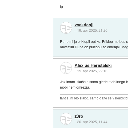
lp
vsakdanji
::
19. apr 2025, 21:20
Rune mi je priklopil optiko. Priklop me bos 
obvestilu Rune ob priklopu so omenjali Mega
Alexius Heristalski
::
19. apr 2025, 22:13
Jaz imam izkušnje samo glede mobilnega int
mobilnem omrežju.
fantje, ni blo slabo, samo dajte še v herbicid
z3ro
::
20. apr 2025, 11:44