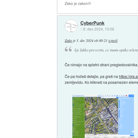
Zako je zakon!!!
CyberPunk
::
8. dec 2024, 10:56
Zako
je
5. dec 2024 ob 00:21
izjavil
:
kje lahko preverim, ce imam optiko tele
Če nimajo na spletni strani pregledovalnika
Če pa hočeš detajle, pa greš na
https://gis.
zemljevidu. Ko klikneš na posamezen element,