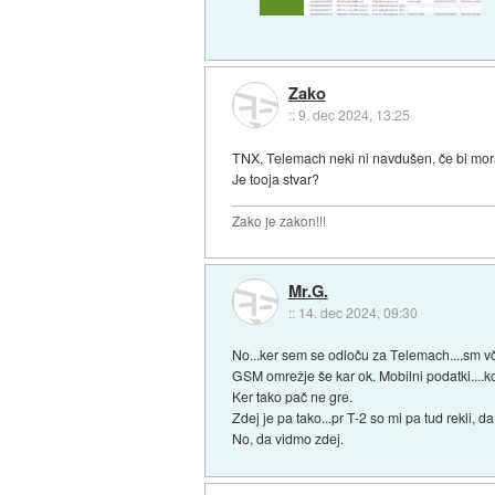
Zako
::
9. dec 2024, 13:25
TNX, Telemach neki ni navdušen, če bi moral
Je tooja stvar?
Zako je zakon!!!
Mr.G.
::
14. dec 2024, 09:30
No...ker sem se odloču za Telemach....sm vč
GSM omrežje še kar ok. Mobilni podatki....kot
Ker tako pač ne gre.
Zdej je pa tako...pr T-2 so mi pa tud rekli, d
No, da vidmo zdej.