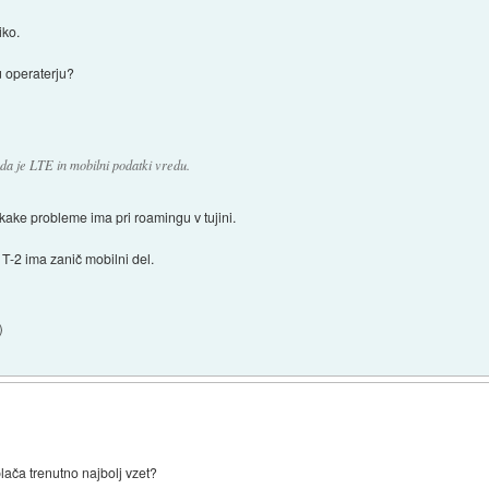
iko.
u operaterju?
, da je LTE in mobilni podatki vredu.
 kake probleme ima pri roamingu v tujini.
T-2 ima zanič mobilni del.
)
lača trenutno najbolj vzet?