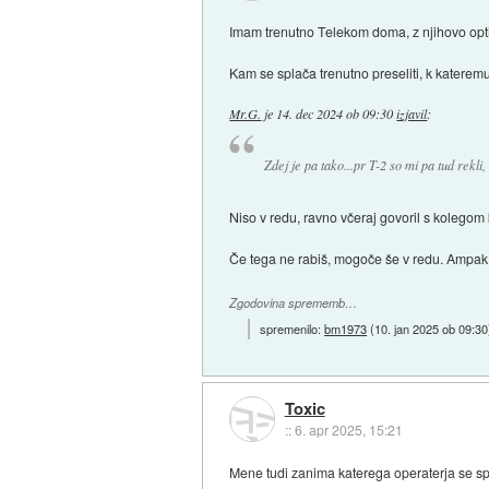
Imam trenutno Telekom doma, z njihovo opt
Kam se splača trenutno preseliti, k katerem
Mr.G.
je
14. dec 2024 ob 09:30
izjavil
:
Zdej je pa tako...pr T-2 so mi pa tud rekli
Niso v redu, ravno včeraj govoril s kolegom
Če tega ne rabiš, mogoče še v redu. Ampak 
Zgodovina sprememb…
spremenilo:
bm1973
(
10. jan 2025 ob 09:30
Toxic
::
6. apr 2025, 15:21
Mene tudi zanima katerega operaterja se sp