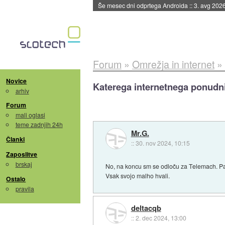
Še mesec dni odprtega Androida
::
3. avg 202
Forum
»
Omrežja in internet
»
Novice
Katerega internetnega ponudni
arhiv
Forum
mali oglasi
teme zadnjih 24h
Mr.G.
Članki
::
30. nov 2024, 10:15
Zaposlitve
brskaj
No, na koncu sm se odloču za Telemach. Pa d
Vsak svojo malho hvali.
Ostalo
pravila
deltacqb
::
2. dec 2024, 13:00