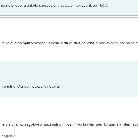
i pa ne bi dobila paketa s popustom. Je pa bil takrat priklop 150€.
n iz Telekoma optiko potegnit s ceste v drugi stuk, še vrtal je pod oknom, pol pa še e
 trenutno. Osnovni paket. Na bakru.
le oni ti lahko zagotovijo maximalno hitrost. Pred kratkim sem bil sam na istem. (5
življenje: