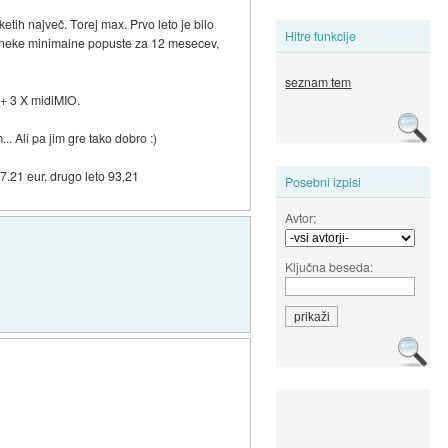
ih največ. Torej max. Prvo leto je bilo
Hitre funkcije
ajo neke minimalne popuste za 12 mesecev,
seznam tem
v + 3 X midiMIO.
 Ali pa jim gre tako dobro :)
.21 eur, drugo leto 93,21
Posebni izpisi
Avtor:
Ključna beseda: