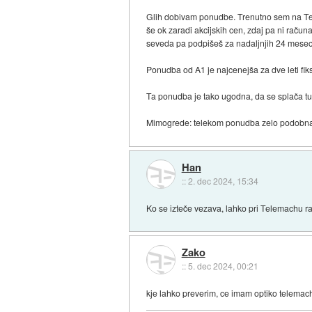
Glih dobivam ponudbe. Trenutno sem na Tele
še ok zaradi akcijskih cen, zdaj pa ni raču
seveda pa podpišeš za nadaljnjih 24 mesec
Ponudba od A1 je najcenejša za dve leti fiks
Ta ponudba je tako ugodna, da se splača tud
Mimogrede: telekom ponudba zelo podobna ka
Han
::
2. dec 2024, 15:34
Ko se izteče vezava, lahko pri Telemachu ra
Zako
::
5. dec 2024, 00:21
kje lahko preverim, ce imam optiko telemac