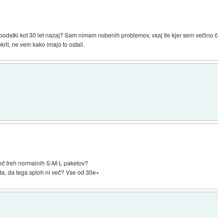
i podatki kot 30 let nazaj? Sam nimam nobenih problemov, vsaj tle kjer sem večino č
rit, ne vem kako imajo to ostali.
več treh normalnih S-M-L paketov?
eda, da tega sploh ni več? Vse od 30e+