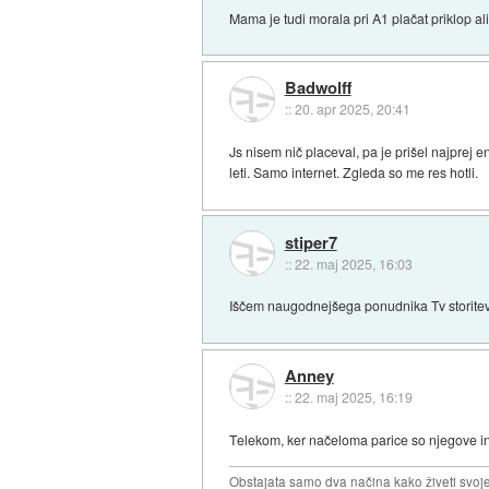
Mama je tudi morala pri A1 plačat priklop al
Badwolff
::
20. apr 2025, 20:41
Js nisem nič placeval, pa je prišel najprej e
leti. Samo internet. Zgleda so me res hotli.
stiper7
::
22. maj 2025, 16:03
Iščem naugodnejšega ponudnika Tv storitev
Anney
::
22. maj 2025, 16:19
Telekom, ker načeloma parice so njegove in 
Obstajata samo dva načina kako živeti svoje 