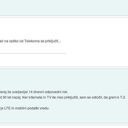
i na optiko od Telekoma se priključit...
eraj že uveljavljal 14 dnevni odpovedni rok.
 30 let nazaj. Ker interneta in TV še niso priključili, sem se odločil, da grem k T-2.
a je LTE in mobilni podatki vredu.