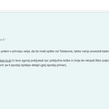
mach?
, potem v principu velja, da če imaš optiko od Telekoma, lahko nanjo povežeš kater
akos-rs.si/
in levo zgoraj pokljukaš npr. priključne točke in linije ter vklopiš filtre (o
 se ti spodaj izpišejo detajli (glej spodaj primer).