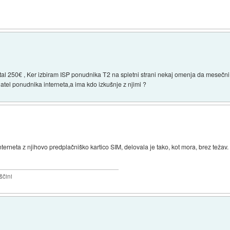
stal 250€ , Ker izbiram ISP ponudnika T2 na spletni strani nekaj omenja da mesečni p
tel ponudnika interneta,a ima kdo izkušnje z njimi ?
erneta z njihovo predplačniško kartico SIM, delovala je tako, kot mora, brez teža
ščini