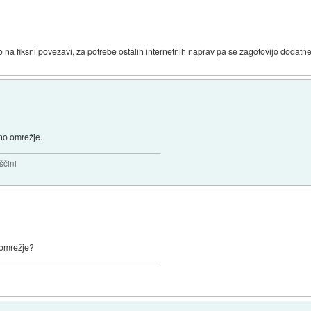
 na fiksni povezavi, za potrebe ostalih internetnih naprav pa se zagotovijo dodatn
sno omrežje.
ščini
o omrežje?