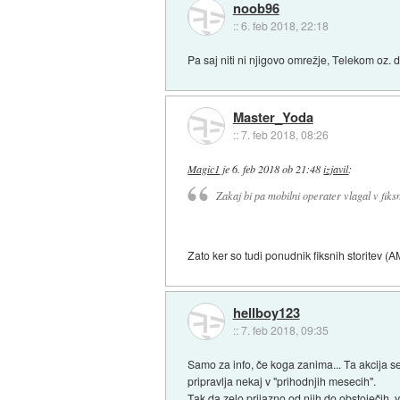
noob96
::
6. feb 2018, 22:18
Pa saj niti ni njigovo omrežje, Telekom oz. 
Master_Yoda
::
7. feb 2018, 08:26
Magic1
je
6. feb 2018 ob 21:48
izjavil
:
Zakaj bi pa mobilni operater vlagal v fik
Zato ker so tudi ponudnik fiksnih storitev (
hellboy123
::
7. feb 2018, 09:35
Samo za info, če koga zanima... Ta akcija s
pripravlja nekaj v "prihodnjih mesecih".
Tak da zelo prijazno od njih do obstoječih, 