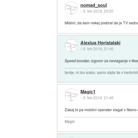
nomad_soul
::
6. feb 2018, 20:05
Mislim, da sem nekej prebral da je TV vedno
Alexius Heristalski
::
6. feb 2018, 21:46
Speed booster, izgovor za nevlaganje v fik
fantje, ni blo slabo, samo dajte še v herbicid
Magic1
::
6. feb 2018, 21:48
Zakaj bi pa mobilni operater vlagal v fiksn
Magic