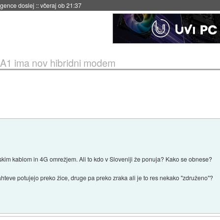
 umetne inteligence
::
včeraj ob 21:23
A1 ima nov hibridni modem
nskim kablom in 4G omrežjem. Ali to kdo v Sloveniji že ponuja? Kako se obnese?
teve potujejo preko žice, druge pa preko zraka ali je to res nekako "združeno"?