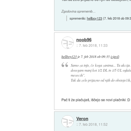
Zgodovina sprememb…
spremenilo:
hellboy123
(
7. feb 2018 ob 09:
noob96
::
7. feb 2018, 11:33
hellboy123
je
7. feb 2018 ob 09:35
izjavil
:
Samo za info, če koga zanima... Ta akcija
dosegam manj kot 1/2 DL in 1/5 UL oglašev
mesecih".
Tak da zelo prijazno od njih do obstoječih
Pač ti že plačuješ, iščejo se novi plačniki 
Veron
::
7. feb 2018, 11:52