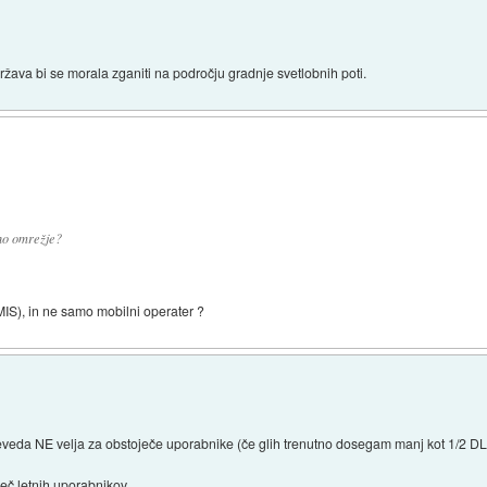
država bi se morala zganiti na področju gradnje svetlobnih poti.
sno omrežje?
AMIS), in ne samo mobilni operater ?
eveda NE velja za obstoječe uporabnike (če glih trenutno dosegam manj kot 1/2 DL 
več letnih uporabnikov.