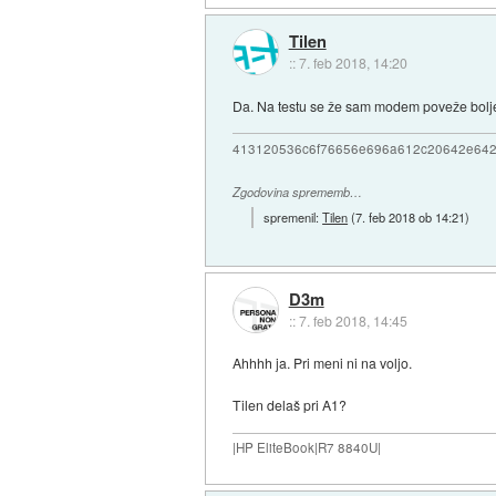
Tilen
::
7. feb 2018, 14:20
Da. Na testu se že sam modem poveže bolje 
413120536c6f76656e696a612c20642e64
Zgodovina sprememb…
spremenil:
Tilen
(
7. feb 2018 ob 14:21
)
D3m
::
7. feb 2018, 14:45
Ahhhh ja. Pri meni ni na voljo.
Tilen delaš pri A1?
|HP EliteBook|R7 8840U|