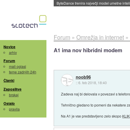
Spletne strani začele streči oglase za agente
Forum
»
Omrežja in internet
»
Novice
A1 ima nov hibridni modem
arhiv
Forum
mali oglasi
teme zadnjih 24h
noob96
Članki
::
6. feb 2018, 18:40
Zaposlitve
Zadeva naj bi delovala v povezavi s telefo
brskaj
Ostalo
Tehnično gledano to pomeni da nekatere zah
pravila
Na A1 je vse predstavljeno zelo skopo
KLIK