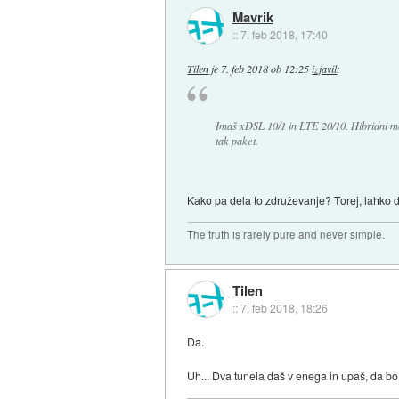
Mavrik
::
7. feb 2018, 17:40
Tilen
je
7. feb 2018 ob 12:25
izjavil
:
Imaš xDSL 10/1 in LTE 20/10. Hibridni mo
tak paket.
Kako pa dela to združevanje? Torej, lahko
The truth is rarely pure and never simple.
Tilen
::
7. feb 2018, 18:26
Da.
Uh... Dva tunela daš v enega in upaš, da bo 