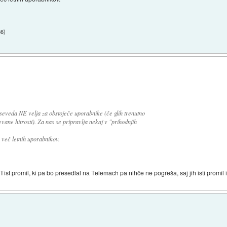
36
)
 seveda NE velja za obstoječe uporabnike (če glih trenutno
ane hitrosti). Za nas se pripravlja nekaj v "prihodnjih
, več letnih uporabnikov.
:D Tist promil, ki pa bo presedlal na Telemach pa nihče ne pogreša, saj jih isti prom