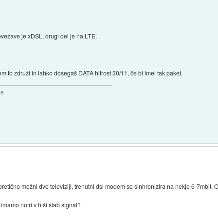
ovezave je xDSL, drugi del je na LTE.
 to združi in lahko dosegaš DATA hitrost 30/11, če bi imel tak paket.
2e
retično možni dve televiziji, trenutni dsl modem se sinhronizira na nekje 6-7mbit.
mamo notri v hiši slab signal?