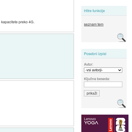
Hitre funkcije
e kapacitete preko 4G.
seznam tem
Posebni izpisi
Avtor:
Ključna beseda: