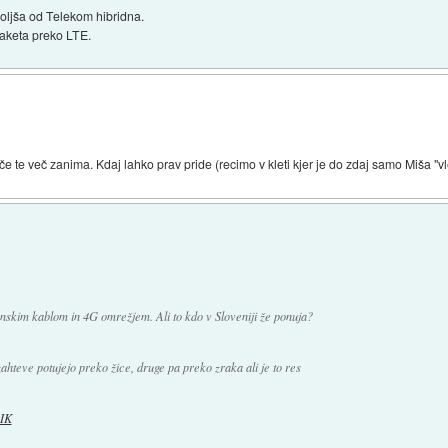
oljša od Telekom hibridna.
paketa preko LTE.
če te več zanima. Kdaj lahko prav pride (recimo v kleti kjer je do zdaj samo Miša "vl
onskim kablom in 4G omrežjem. Ali to kdo v Sloveniji že ponuja?
hteve potujejo preko žice, druge pa preko zraka ali je to res
IK