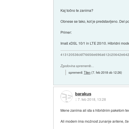
Kaj točno te zanima?
Obnese se tako, kot je predstavljeno. Del p
Primer:
Imaš xDSL 10/1 in LTE 20/10. Hibridni modem
413120536c6f76656e696a612c20642e64
Zgodovina sprememb…
spremenil:
Tilen
(
7. feb 2018 ob 12:26
)
barakus
::
7. feb 2018, 13:28
Mene zanima ali sta s hibridnim paketom teo
Ali modem ima možnost zunanje antene, če i