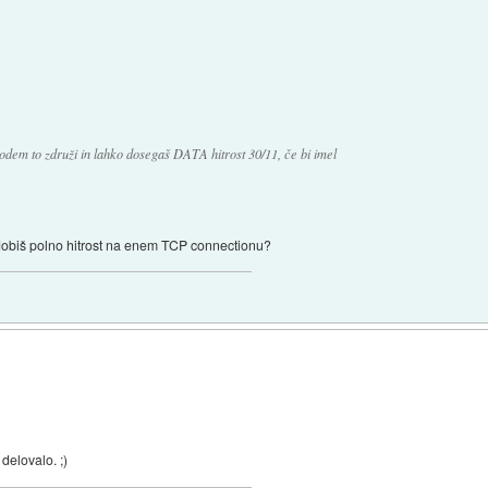
dem to združi in lahko dosegaš DATA hitrost 30/11, če bi imel
 dobiš polno hitrost na enem TCP connectionu?
delovalo. ;)