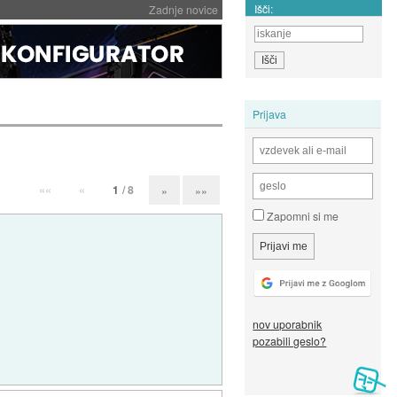
Išči:
Zadnje novice
Prijava
««
«
1
/ 8
»
»»
Zapomni si me
nov uporabnik
pozabili geslo?