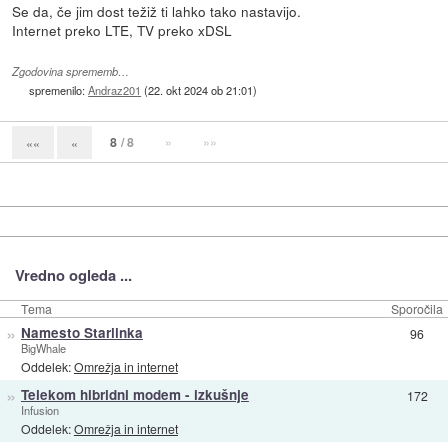
Se da, če jim dost težiž ti lahko tako nastavijo.
Internet preko LTE, TV preko xDSL
Zgodovina sprememb…
spremenilo:
Andraz201
(
22. okt 2024 ob 21:01
)
8
/ 8
»
»»
««
«
Vredno ogleda ...
Tema
Sporočila
»
Namesto Starlinka
96
BigWhale
Oddelek:
Omrežja in internet
»
Telekom hibridni modem - izkušnje
172
Infusion
Oddelek:
Omrežja in internet