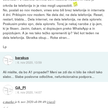
crknila še telefonija in je niso mogli usposobiti.
No, poslali so nov modem, vmes smo bili brez telefonije in interneta
4 dni. Priklopim nov modem. Ne dela dsl, ne dela telefonija. Reset,
restart, blabla... Dela internet, ne dela telefonija, ne dela xploretv.
Poskusim preko vpn, dela xploretv. Torej je nekaj narobe z ip-jem,
ki je fiksen. Javim, čakam, si dopisujem preko WhatsApp-a in
popizdujem. A je res tako težko spremeniti ip? Več kot teden ne
dela telefonija. Skratka obup... Roke stran...
Lp
barakus
::
6. nov 2020, 13:59
Ali mislite, da bo A1 propadel? Meni se zdi da ni bilo še nikoli tako
slabo... Slabe poslovne odločitve, nefunkcionalna podpora...
GA_PI
::
6. nov 2020, 14:07
e-marko
je
6. nov 2020 ob 09:49
izjavil
: