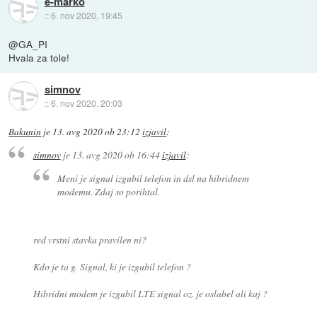
e-marko
::
6. nov 2020, 19:45
@GA_PI
Hvala za tole!
simnov
::
6. nov 2020, 20:03
Bakunin
je
13. avg 2020 ob 23:12
izjavil
:
simnov
je
13. avg 2020 ob 16:44
izjavil
:
Meni je signal izgubil telefon in dsl na hibridnem
modemu. Zdaj so porihtal.
red vrstni stavka pravilen ni?
Kdo je ta g. Signal, ki je izgubil telefon ?
Hibridni modem je izgubil LTE signal oz. je oslabel ali kaj ?