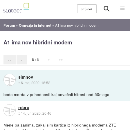
☰
Forum
»
Omrežja in internet
»
A1 ima nov hibridni modem
A1 ima nov hibridni modem
8
/ 8
»
»»
««
«
simnov
::
6. maj 2020, 18:52
bodo morda v prihodnosti kaj povečali hitrost nad 50mega
rebro
::
14. jun 2020, 20:46
Mene pa zanima, zakaj sim kartica iz hibridnega modema ZTE