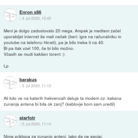
Enron x86
::
4. jul 2020, 15:45
Meni je dolgo zadostovalo 20 mega. Ampak je medtem začel
uporabljat internet še mali nečak (beri: igre na računalniku in
youtube na telefonu hkrati), pa je bilo treba it na 40.
Bi pa itak vzel 100, če bi bilo možno.
Včasih se mudi kakšen torent :)
Lp
barakus
::
5. jul 2020, 11:12
Ali kdo ve na katerih frekvencah deluje ta modem oz. kaksna
zunanja antena bi bila ok zanj? (kablovje bom sam uredil)
starfotr
::
5. jul 2020, 11:14
Nima priklopa za zunanjo anteni, tako da ne sanjaj.