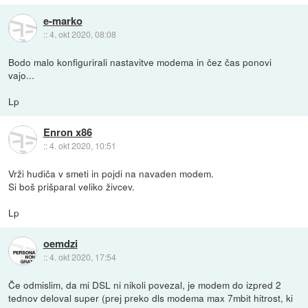
e-marko
::
4. okt 2020, 08:08
Bodo malo konfigurirali nastavitve modema in čez čas ponovi
vajo...
Lp
Enron x86
::
4. okt 2020, 10:51
Vrži hudiča v smeti in pojdi na navaden modem.
Si boš prišparal veliko živcev.
Lp
oemdzi
::
4. okt 2020, 17:54
Če odmislim, da mi DSL ni nikoli povezal, je modem do izpred 2
tednov deloval super (prej preko dls modema max 7mbit hitrost, ki