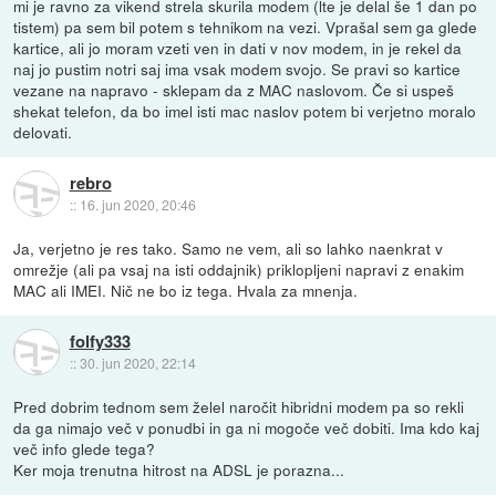
mi je ravno za vikend strela skurila modem (lte je delal še 1 dan po
tistem) pa sem bil potem s tehnikom na vezi. Vprašal sem ga glede
kartice, ali jo moram vzeti ven in dati v nov modem, in je rekel da
naj jo pustim notri saj ima vsak modem svojo. Se pravi so kartice
vezane na napravo - sklepam da z MAC naslovom. Če si uspeš
shekat telefon, da bo imel isti mac naslov potem bi verjetno moralo
delovati.
rebro
::
16. jun 2020, 20:46
Ja, verjetno je res tako. Samo ne vem, ali so lahko naenkrat v
omrežje (ali pa vsaj na isti oddajnik) priklopljeni napravi z enakim
MAC ali IMEI. Nič ne bo iz tega. Hvala za mnenja.
folfy333
::
30. jun 2020, 22:14
Pred dobrim tednom sem želel naročit hibridni modem pa so rekli
da ga nimajo več v ponudbi in ga ni mogoče več dobiti. Ima kdo kaj
več info glede tega?
Ker moja trenutna hitrost na ADSL je porazna...