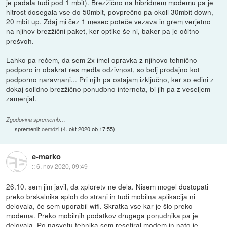
je padala tudi pod 1 mbit). Brezžično na hibridnem modemu pa je
hitrost dosegala vse do 50mbit, povprečno pa okoli 30mbit down,
20 mbit up. Zdaj mi čez 1 mesec poteče vezava in grem verjetno
na njihov brezžični paket, ker optike še ni, baker pa je očitno
prešvoh.
Lahko pa rečem, da sem 2x imel opravka z njihovo tehnično
podporo in obakrat res medla odzivnost, so bolj prodajno kot
podporno naravnani... Pri njih pa ostajam izključno, ker so edini z
dokaj solidno brezžično ponudbno interneta, bi jih pa z veseljem
zamenjal.
Zgodovina sprememb…
spremenil:
oemdzi
(
4. okt 2020 ob 17:55
)
e-marko
::
6. nov 2020, 09:49
26.10. sem jim javil, da xploretv ne dela. Nisem mogel dostopati
preko brskalnika sploh do strani in tudi mobilna aplikacija ni
delovala, če sem uporabil wifi. Skratka vse kar je šlo preko
modema. Preko mobilnih podatkov drugega ponudnika pa je
delovala. Po nasvetu tehnika sem resetiral modem in nato je