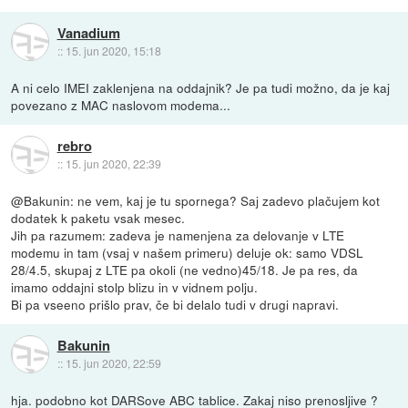
Vanadium
::
15. jun 2020, 15:18
A ni celo IMEI zaklenjena na oddajnik? Je pa tudi možno, da je kaj
povezano z MAC naslovom modema...
rebro
::
15. jun 2020, 22:39
@Bakunin: ne vem, kaj je tu spornega? Saj zadevo plačujem kot
dodatek k paketu vsak mesec.
Jih pa razumem: zadeva je namenjena za delovanje v LTE
modemu in tam (vsaj v našem primeru) deluje ok: samo VDSL
28/4.5, skupaj z LTE pa okoli (ne vedno)45/18. Je pa res, da
imamo oddajni stolp blizu in v vidnem polju.
Bi pa vseeno prišlo prav, če bi delalo tudi v drugi napravi.
Bakunin
::
15. jun 2020, 22:59
hja. podobno kot DARSove ABC tablice. Zakaj niso prenosljive ?