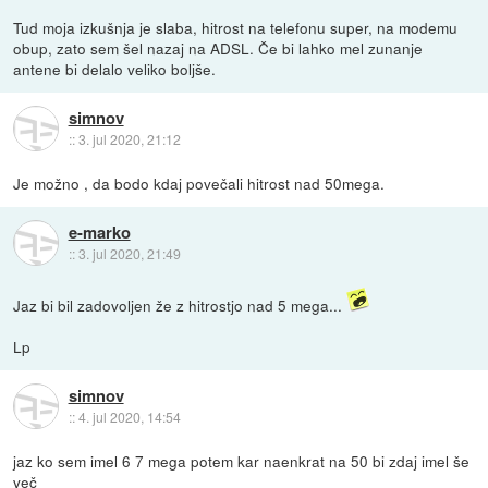
Tud moja izkušnja je slaba, hitrost na telefonu super, na modemu
obup, zato sem šel nazaj na ADSL. Če bi lahko mel zunanje
antene bi delalo veliko boljše.
simnov
::
3. jul 2020, 21:12
Je možno , da bodo kdaj povečali hitrost nad 50mega.
e-marko
::
3. jul 2020, 21:49
Jaz bi bil zadovoljen že z hitrostjo nad 5 mega...
Lp
simnov
::
4. jul 2020, 14:54
jaz ko sem imel 6 7 mega potem kar naenkrat na 50 bi zdaj imel še
več