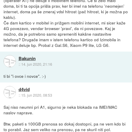
(operater A1) ne deluje v mobilnem telefonu. Če si zelo malo
doma, bi ti ta opcija prišla prav, ker bi imel na telefonu 'neomejen'
internet, doma pa še zmeraj vdsl hitrost (pač hitrost, ki je možna po
kablu).
Če dam kartico v mobitel in prižgem mobilni internet, mi sicer kaže
4G povezavo, vendar browser 'pravi', da ni povezave. Kaj je
možno, da je potrebno samo spremeniti kakšne nastavitve
telefona? Drugače imam v istem telefonu kartico od Izimobila in
internet deluje bp. Probal z Gal.S6, Xiaom P9 lite, LG G6.
Bakunin
::
14. jun 2020, 21:16
ti bi "i ovce i novce". :-)
d4vid
::
15. jun 2020, 08:53
Saj niso neumni pri A1, sigurno je neka blokada na IMEI/MAC
naslov naprave.
Btw, paketi s 100GB prenosa so dokaj dostopni, pa ne vem kdo bi
to porabil. Jaz sem veliko na prenosu, pa ne skuril niti pol.