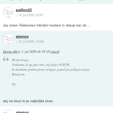
psillon22
::
10. jul 2020, 22:57
Jaz imam Telekomov hibridni modem in deluje kar ok...
simnov
::
12. jul 2020, 10:06
Enron x86
je
1. jul 2020 ob 18:18
izjavil
:
Hvala bogu.
Vsakemu, ki ga jim vrne, naj dajo 10 EUR.
In modeme potem javno sežgejo, pepel pa pošljejo nazaj
Kitajcem.
Lp
dej ne bluzi to je najboljša stvar.
simnov