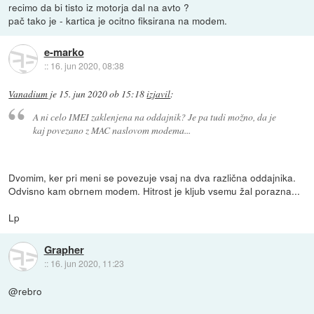
recimo da bi tisto iz motorja dal na avto ?
pač tako je - kartica je ocitno fiksirana na modem.
e-marko
::
16. jun 2020, 08:38
Vanadium
je
15. jun 2020 ob 15:18
izjavil
:
A ni celo IMEI zaklenjena na oddajnik? Je pa tudi možno, da je
kaj povezano z MAC naslovom modema...
Dvomim, ker pri meni se povezuje vsaj na dva različna oddajnika.
Odvisno kam obrnem modem. Hitrost je kljub vsemu žal porazna...
Lp
Grapher
::
16. jun 2020, 11:23
@rebro