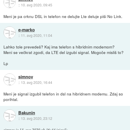
::
10. avg 2020, 09:45
Meni je pa crknu DSL in telefon ne delujte Lte deluje piši No Link.
e-marko
::
11. avg 2020, 11:04
Lahko tole prevedeš? Kaj ima telefon s hibridnim modemom?
Meni se večkrat zgodi, da LTE del izgubi signal. Mogoče misliš to?
Lp
simnov
::
13. avg 2020, 16:44
Meni je signal izgubil telefon in dsl na hibridnem modemu. Zdaj so
porihtal.
Bakunin
::
13. avg 2020, 23:12
simnov
je
13. avg 2020 ob 16:44
izjavil
: