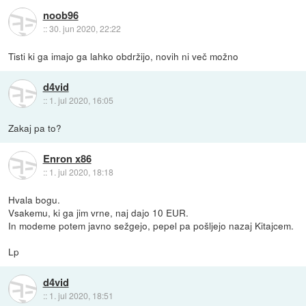
noob96
::
30. jun 2020, 22:22
Tisti ki ga imajo ga lahko obdržijo, novih ni več možno
d4vid
::
1. jul 2020, 16:05
Zakaj pa to?
Enron x86
::
1. jul 2020, 18:18
Hvala bogu.
Vsakemu, ki ga jim vrne, naj dajo 10 EUR.
In modeme potem javno sežgejo, pepel pa pošljejo nazaj Kitajcem.
Lp
d4vid
::
1. jul 2020, 18:51