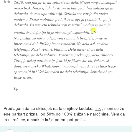
26.10. sem jim javil, da xploretv ne dela. Nisem mogel dostopati
preko brskalnika sploh do strani in tudi mobilna aplikacija ni
delovala, če sem uporabil wifi. Skratka vse kar je šlo preko
modema. Preko mobilnih podatkov drugega ponudnika pa je
delovala. Po nasvetu tehnika sem resetiral modem in nato je
crknila še telefonija in je niso mogli usposobiti.
No, poslali so nov modem, vmes smo bili brez telefonije in
interneta 4 dni. Priklopim nov modem. Ne dela dsl, ne dela
telefonija. Reset, restart, blabla... Dela internet, ne dela
telefonija, ne dela xploretv. Poskusim preko vpn, dela xploretv.
Torej je nekaj narobe z ip-jem, ki je fiksen. Javim, čakam, si
dopisujem preko WhatsApp-a in popizdujem. A je res tako težko
spremeniti ip? Več kot teden ne dela telefonija. Skratka obup...
Roke stran...
Lp
Predlagam da se sklicuješ na tale njihov kodeks:
link
, meni se že
ene parkart priznali od 50% do 100% znižanje naročnine. Vem da
to ni rešitev, ampak je lažje potem potrpeti ...