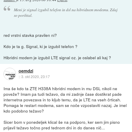
Meni je signal izgubil telefon in dsl na hibridnem modemu. Zdaj
so porihtal.
red vrstni stavka pravilen ni?
Kdo je ta g. Signal, ki je izgubil telefon ?
Hibridni modem je izgubil LTE signal oz. je oslabel ali kaj ?
oemdzi
::
3. okt 2020, 23:17
Ima še kdo ta ZTE H338A hibridni modem in mu DSL nikoli ne
poveže? Imam pa tudi težavo, da mi zadnje čase dostikrat pade
internetna povezava in to kljub temu, da je LTE na vseh črticah.
Pomaga le restart modema, sam se noče vzpostaviti nazaj. Je imel
kdo podobno težavo?
Sicer bom v ponedeljek klical še na podporo, ker sem jim pisno
prijavil težavo točno pred tednom dni in do danes nič...