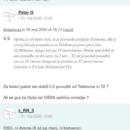
Peter G
::
31. maj 2026, 12:42
kajnepoves
je
30. maj 2026 ob 18:13
izjavil
:
Optika je od Optic-tela, to je hčerinsko podjetje Telekoma. Me je
včeraj klicala ponudnica za Telekom pa pravi prvo leto
32.99/mesec, drugo leto pa 53 eurov/mesec. Potem sem dobil še
eno ponudbo za 41 eurov za 2 leti ... T2 mi je poslal ponudbo
eno za 35 / mesec druga mi je poslala za 37 eurov/ mesec
(internet + TV tako Telekom kot T2).
Za kateri paket ste dobili ti 2 ponudbi od Telekoma in T2 ?
Ali se gre za Optic-tel OŠO6 optično omrežje ?
x_RN_5
::
31. maj 2026, 13:05
OSO, ni dvoma (6 ali pa manj, ni bistveno).