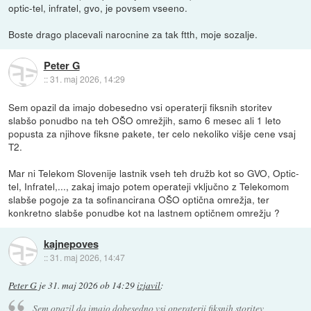
optic-tel, infratel, gvo, je povsem vseeno.
Boste drago placevali narocnine za tak ftth, moje sozalje.
Peter G
::
31. maj 2026, 14:29
Sem opazil da imajo dobesedno vsi operaterji fiksnih storitev
slabšo ponudbo na teh OŠO omrežjih, samo 6 mesec ali 1 leto
popusta za njihove fiksne pakete, ter celo nekoliko višje cene vsaj
T2.
Mar ni Telekom Slovenije lastnik vseh teh družb kot so GVO, Optic-
tel, Infratel,..., zakaj imajo potem operateji vključno z Telekomom
slabše pogoje za ta sofinancirana OŠO optična omrežja, ter
konkretno slabše ponudbe kot na lastnem optičnem omrežju ?
kajnepoves
::
31. maj 2026, 14:47
Peter G
je
31. maj 2026 ob 14:29
izjavil
:
Sem opazil da imajo dobesedno vsi operaterji fiksnih storitev