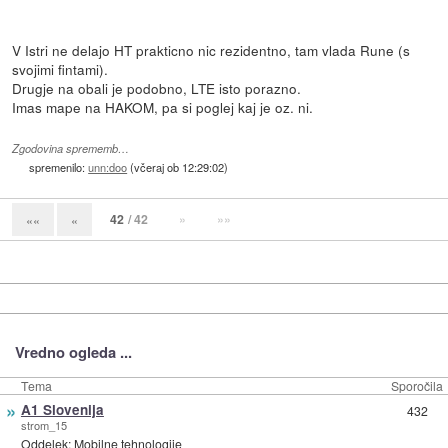
V Istri ne delajo HT prakticno nic rezidentno, tam vlada Rune (s
svojimi fintami).
Drugje na obali je podobno, LTE isto porazno.
Imas mape na HAKOM, pa si poglej kaj je oz. ni.
Zgodovina sprememb…
spremenilo:
unn:doo
(
včeraj ob 12:29:02
)
42
/ 42
»
»»
««
«
Vredno ogleda ...
Tema
Sporočila
»
A1 Slovenija
432
strom_15
Oddelek:
Mobilne tehnologije