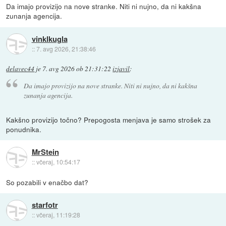
Da imajo provizijo na nove stranke. Niti ni nujno, da ni kakšna
zunanja agencija.
vinklkugla
::
7. avg 2026, 21:38:46
delavec44
je
7. avg 2026 ob 21:31:22
izjavil
:
Da imajo provizijo na nove stranke. Niti ni nujno, da ni kakšna
zunanja agencija.
Kakšno provizijo točno? Prepogosta menjava je samo strošek za
ponudnika.
MrStein
::
včeraj, 10:54:17
So pozabili v enačbo dat?
starfotr
::
včeraj, 11:19:28