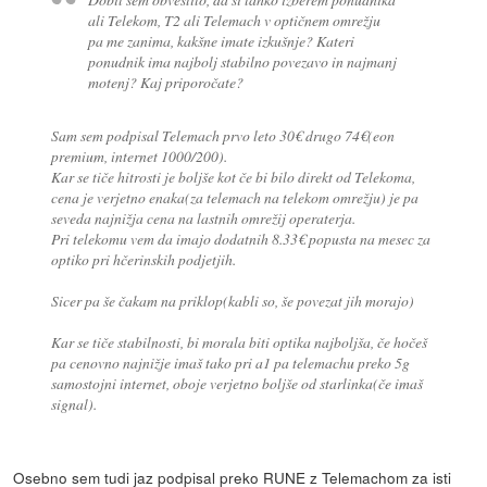
ali Telekom, T2 ali Telemach v optičnem omrežju
pa me zanima, kakšne imate izkušnje? Kateri
ponudnik ima najbolj stabilno povezavo in najmanj
motenj? Kaj priporočate?
Sam sem podpisal Telemach prvo leto 30€ drugo 74€(eon
premium, internet 1000/200).
Kar se tiče hitrosti je boljše kot če bi bilo direkt od Telekoma,
cena je verjetno enaka(za telemach na telekom omrežju) je pa
seveda najnižja cena na lastnih omrežij operaterja.
Pri telekomu vem da imajo dodatnih 8.33€ popusta na mesec za
optiko pri hčerinskih podjetjih.
Sicer pa še čakam na priklop(kabli so, še povezat jih morajo)
Kar se tiče stabilnosti, bi morala biti optika najboljša, če hočeš
pa cenovno najnižje imaš tako pri a1 pa telemachu preko 5g
samostojni internet, oboje verjetno boljše od starlinka(če imaš
signal).
Osebno sem tudi jaz podpisal preko RUNE z Telemachom za isti