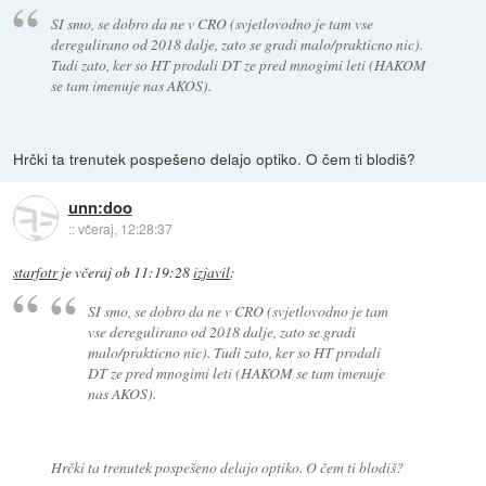
SI smo, se dobro da ne v CRO (svjetlovodno je tam vse
deregulirano od 2018 dalje, zato se gradi malo/prakticno nic).
Tudi zato, ker so HT prodali DT ze pred mnogimi leti (HAKOM
se tam imenuje nas AKOS).
Hrčki ta trenutek pospešeno delajo optiko. O čem ti blodiš?
unn:doo
::
včeraj, 12:28:37
starfotr
je
včeraj ob 11:19:28
izjavil
:
SI smo, se dobro da ne v CRO (svjetlovodno je tam
vse deregulirano od 2018 dalje, zato se gradi
malo/prakticno nic). Tudi zato, ker so HT prodali
DT ze pred mnogimi leti (HAKOM se tam imenuje
nas AKOS).
Hrčki ta trenutek pospešeno delajo optiko. O čem ti blodiš?