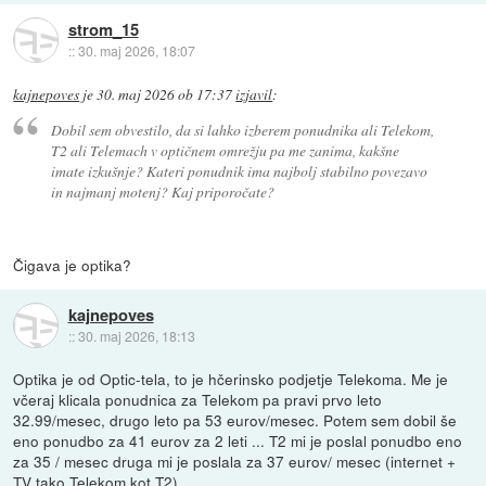
strom_15
::
30. maj 2026, 18:07
kajnepoves
je
30. maj 2026 ob 17:37
izjavil
:
Dobil sem obvestilo, da si lahko izberem ponudnika ali Telekom,
T2 ali Telemach v optičnem omrežju pa me zanima, kakšne
imate izkušnje? Kateri ponudnik ima najbolj stabilno povezavo
in najmanj motenj? Kaj priporočate?
Čigava je optika?
kajnepoves
::
30. maj 2026, 18:13
Optika je od Optic-tela, to je hčerinsko podjetje Telekoma. Me je
včeraj klicala ponudnica za Telekom pa pravi prvo leto
32.99/mesec, drugo leto pa 53 eurov/mesec. Potem sem dobil še
eno ponudbo za 41 eurov za 2 leti ... T2 mi je poslal ponudbo eno
za 35 / mesec druga mi je poslala za 37 eurov/ mesec (internet +
TV tako Telekom kot T2).