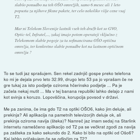
slabšo ponudbo na teh OŠO omrežjih, samo 6 mesec ali 1 leto
popusta za njihove fiksne pakete, ter celo nekoliko višje cene vsaj
T2.
Mar ni Telekom Slovenije lastnik vseh teh družb kot so GVO,
Optic-tel, Infratel,..., zakaj imajo potem operateji vključno z
Telekomom slabše pogoje za ta sofinancirana OŠO optična
omrežja, ter konkretno slabše ponudbe kot na lastnem optičnem
omrežju ?
To se tudi jaz sprašujem. Sen rekel zadnjič gospe preko telefona
ko mi je dejala prvo leto 32.99, drugo leto 53 pa jo vprašam če ne
gre tukaj za isto podjetje oziroma hčerinsko podjetje ... Pa je
začela nekaj mutit ... Ma v tej banana republiki lahko delajo z nami
kot svinja s koruzo. Lopovščina, korupcija povsod v državi.
Me pa zanima, če ima gdo T2 na optiki OŠO6, kako jim deluje, ali
prekinja? Ali aplikacija na pametnih televizorjih deluje ok, ali
prekinja oziroma navija (šteka)? Namreč jaz imam sedaj na Starlink
internetu nameščeno aplikacijo od T2 pa se večkrat zgodi za navija
pa zašteka za kako sekundo do 2. Kako bi bilo na optiki od Ošo6?
Kaj lahko pričakujem če se odločim za T2?