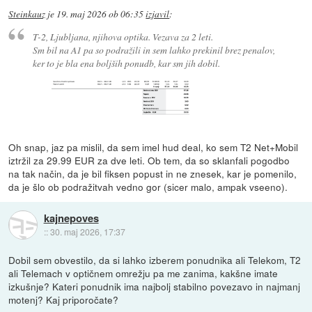
Steinkauz
je
19. maj 2026 ob 06:35
izjavil
:
T-2, Ljubljana, njihova optika. Vezava za 2 leti.
Sm bil na A1 pa so podražili in sem lahko prekinil brez penalov,
ker to je bla ena boljših ponudb, kar sm jih dobil.
Oh snap, jaz pa mislil, da sem imel hud deal, ko sem T2 Net+Mobil
iztržil za 29.99 EUR za dve leti. Ob tem, da so sklanfali pogodbo
na tak način, da je bil fiksen popust in ne znesek, kar je pomenilo,
da je šlo ob podražitvah vedno gor (sicer malo, ampak vseeno).
kajnepoves
::
30. maj 2026, 17:37
Dobil sem obvestilo, da si lahko izberem ponudnika ali Telekom, T2
ali Telemach v optičnem omrežju pa me zanima, kakšne imate
izkušnje? Kateri ponudnik ima najbolj stabilno povezavo in najmanj
motenj? Kaj priporočate?