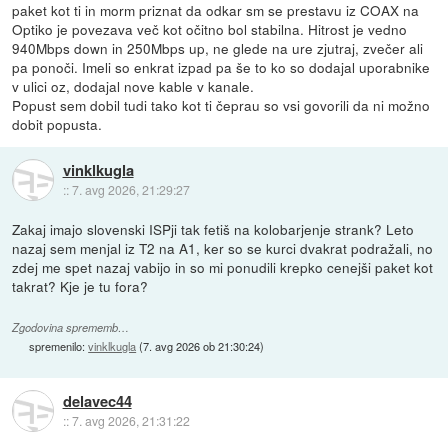
paket kot ti in morm priznat da odkar sm se prestavu iz COAX na
Optiko je povezava več kot očitno bol stabilna. Hitrost je vedno
940Mbps down in 250Mbps up, ne glede na ure zjutraj, zvečer ali
pa ponoči. Imeli so enkrat izpad pa še to ko so dodajal uporabnike
v ulici oz, dodajal nove kable v kanale.
Popust sem dobil tudi tako kot ti čeprau so vsi govorili da ni možno
dobit popusta.
vinklkugla
::
7. avg 2026, 21:29:27
Zakaj imajo slovenski ISPji tak fetiš na kolobarjenje strank? Leto
nazaj sem menjal iz T2 na A1, ker so se kurci dvakrat podražali, no
zdej me spet nazaj vabijo in so mi ponudili krepko cenejši paket kot
takrat? Kje je tu fora?
Zgodovina sprememb…
spremenilo:
vinklkugla
(
7. avg 2026 ob 21:30:24
)
delavec44
::
7. avg 2026, 21:31:22