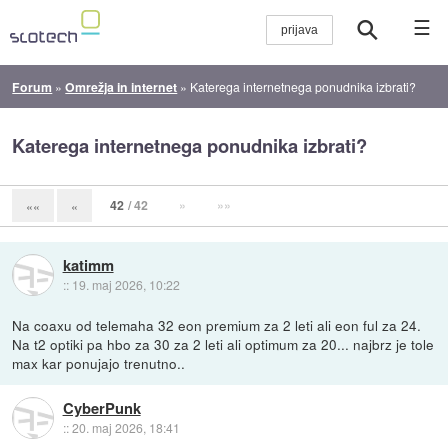
☰
Forum
»
Omrežja in internet
»
Katerega internetnega ponudnika izbrati?
Katerega internetnega ponudnika izbrati?
42
/ 42
»
»»
««
«
katimm
::
19. maj 2026, 10:22
Na coaxu od telemaha 32 eon premium za 2 leti ali eon ful za 24.
Na t2 optiki pa hbo za 30 za 2 leti ali optimum za 20... najbrz je tole
max kar ponujajo trenutno..
CyberPunk
::
20. maj 2026, 18:41