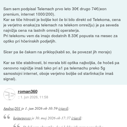
Sam sem podpisal Telemach prvo leto 30€ drugo 74€(eon
premium, internet 1000/200).
Kar se tiče hitrosti je boljše kot če bi bilo direkt od Telekoma, cena
je verjetno enaka(za telemach na telekom omrežju) je pa seveda
najnižja cena na lastnih omrežij operaterja.
Pri telekomu vem da imajo dodatnih 8.33€ popusta na mesec za
optiko pri hčerinskih podjetjih.
Sicer pa še čakam na priklop(kabli so, še povezat jih morajo)
Kar se tiče stabilnosti, bi morala biti optika najboljša, če hočeš pa
cenovno najnižje imaš tako pri a1 pa telemachu preko 5g
samostojni internet, oboje verjetno boljše od starlinka(če imaš
signal).
roman360
::
1. jun 2026, 11:58
Andraz201
je
1. jun 2026 ob 10:59
izjavil
:
kajnepoves
je
30. maj 2026 ob 17:37
izjavil
:
Dobil sem obvestilo, da si lahko izberem ponudnika