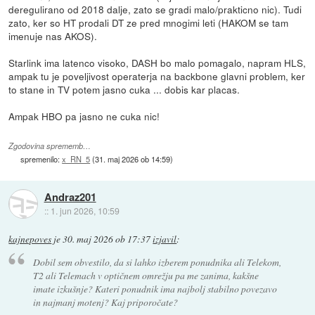
deregulirano od 2018 dalje, zato se gradi malo/prakticno nic). Tudi
zato, ker so HT prodali DT ze pred mnogimi leti (HAKOM se tam
imenuje nas AKOS).
Starlink ima latenco visoko, DASH bo malo pomagalo, napram HLS,
ampak tu je poveljivost operaterja na backbone glavni problem, ker
to stane in TV potem jasno cuka ... dobis kar placas.
Ampak HBO pa jasno ne cuka nic!
Zgodovina sprememb…
spremenilo:
x_RN_5
(
31. maj 2026 ob 14:59
)
Andraz201
::
1. jun 2026, 10:59
kajnepoves
je
30. maj 2026 ob 17:37
izjavil
:
Dobil sem obvestilo, da si lahko izberem ponudnika ali Telekom,
T2 ali Telemach v optičnem omrežju pa me zanima, kakšne
imate izkušnje? Kateri ponudnik ima najbolj stabilno povezavo
in najmanj motenj? Kaj priporočate?