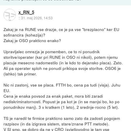
x_RN_5
::
31. maj 2026, 14:53
Zakaj je na RUNE vse drazje, ce je pa vse "brezplacno" ker EU
sofinancira (kohezija)?
Zakaj je OSO prakticno enako?
Upravljalec omrezja je pomemben, ce to ni ponudnik
storitve/operater (kar pri RUNE in OSO ni nikoli), potem njemu
placuje mesecno nadomestilo (in le kdo to dejansko placa). Zato.
Ali pa operater sploh ne ponudi priklopa svoje storitve. OSO6 je
(lahko) tak primer.
Nic ni zastonj, vse se placa. FTTH bo, cena pa tudi (visja). Juhu
EU.
Cena je enaka povsod za enak paket, mora biti zaradi
nediskriminatornosti. Popust je pa kot je (in se manjsi bo, ko po
ponudnikov manj). 3 v kratkem (1 leto), 2 srednje-rocno (5 let).
TS je naredil te firmice prakticno samo zato da zadosti pogojem
razpisov (in da izigrava sistem, stare/znane PTT metode).
V SI smo, se dobro da ne v CRO (svjetlovodno je tam vse