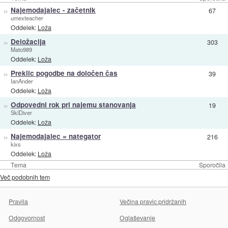
»
Najemodajalec - začetnik
67
umexteacher
Oddelek:
Loža
»
Deložacija
303
Mato989
Oddelek:
Loža
»
Preklic pogodbe na določen čas
39
IanAnder
Oddelek:
Loža
»
Odpovedni rok pri najemu stanovanja
19
SkIDiver
Oddelek:
Loža
»
Najemodajalec = nategator
216
kixs
Oddelek:
Loža
Tema
Sporočila
Več podobnih tem
Pravila
Večina pravic pridržanih
Odgovornost
Oglaševanje