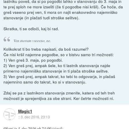
lastniku poveš, da si po pogodbi lahko v stanovanju do 3. maja in
te prej sploh ne more izseliti (če ti pogodbe nisi kršil). Če hoče, da
greš vseeno prej ven, ti mora on najti enakovredno najemniško
stanovanje (in plačati tudi stroške selitve).
Skratka, ti se odloči, kaj bi rad.
Ven moram vseeeno, ne.
Kolikokrat ti bo treba napisati, da boš razumel?
Če nisi kršil najemne pogodbe, so v bistvu samo tri možnosti:
1) Ven greš 3. maja, po pogodbi.
2) Ven greš prej, ampak šele, ko ti lastnik stanovanja najde
primerno najemniško stanovanje in ti plača stroške selitve.
3) Ven greš prej, ampak takrat, ko tebi to odgovarja, in plačaš
najemnino samo do takrat, ko si v stanovanju.
Zdaj se pa z lastnikom stanovanja zmenite, katera od teh treh
možnosti je sprejemljiva za obe strani. Ker četrte možnosti ni.
Magic1
::
3. dec 2016, 23:13
Okapi
je
3. dec 2016 ob 23:00
izjavil
: