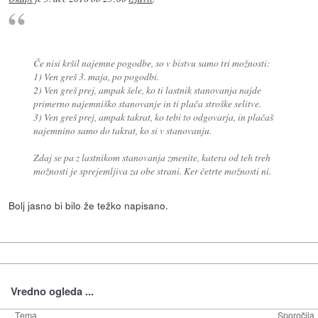
Če nisi kršil najemne pogodbe, so v bistvu samo tri možnosti:
1) Ven greš 3. maja, po pogodbi.
2) Ven greš prej, ampak šele, ko ti lastnik stanovanja najde
primerno najemniško stanovanje in ti plača stroške selitve.
3) Ven greš prej, ampak takrat, ko tebi to odgovarja, in plačaš
najemnino samo do takrat, ko si v stanovanju.
Zdaj se pa z lastnikom stanovanja zmenite, katera od teh treh
možnosti je sprejemljiva za obe strani. Ker četrte možnosti ni.
Bolj jasno bi bilo že težko napisano.
Vredno ogleda ...
Tema
Sporočila