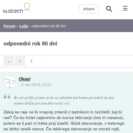
☰
Forum
»
Loža
»
odpovedni rok 90 dni
odpovedni rok 90 dni
2
»
«
1
Okapi
::
3. dec 2016, 23:00
Ko mi pošlje pismo in ko se odselim mu bomo povedali da mu
nismo dolžni po tem dnevu nič več.
Zakaj se raje ne bi vnaprej zmenili z lastnikom in razčistili, kaj bi
rad? Če bo hotel najemnino do konca februarja (čez tri mesece),
potem se ti pač ni treba prej izseliti. Iščeš stanovanje, v katerega
se lahko vseliš marca. Če takšnega stanovanja ne moreš najti,