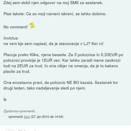
Zdej sem dobil njen odgovor na moj SMS za sestanek.
Pise takole: Ce so moji nameni iskreni, se lahko dobimo.
No comment!
Invictus:
ne vem kje sem napisal, da je stanovanje v LJ? Ker ni!
Placuje preko Klika, njene besede. Za 3 poloznice in 0,33EUR po
poloznici provizije je 1EUR vec. Kar lahko zaradi mene zaokrozi
tudi na 2EUR za trud. In ona nikjer ne omenja, da je to kaksno
placilo za trud.
Ona enostavno pravi, da poloznic NE BO kazala. Sestanek bo
drugi teden, tako nadaljevanje sledi po njem.
lp
Zgodovina sprememb…
spremenil:
kixs
(
27. jan 2010 ob 14:04
)