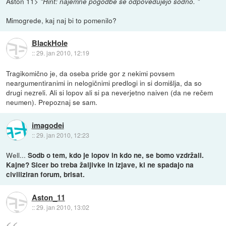
Aston 11>
"Hint: najemne pogodbe se odpovedujejo sodno. "
Mimogrede, kaj naj bi to pomenilo?
BlackHole
::
29. jan 2010, 12:19
Tragikomično je, da oseba pride gor z nekimi povsem
neargumentiranimi in nelogičnimi predlogi in si domišlja, da so
drugi nezreli. Ali si lopov ali si pa neverjetno naiven (da ne rečem
neumen). Prepoznaj se sam.
imagodei
::
29. jan 2010, 12:23
Well...
Sodb o tem, kdo je lopov in kdo ne, se bomo vzdržali.
Kajne? Sicer bo treba žaljivke in izjave, ki ne spadajo na
civiliziran forum, brisat.
Aston_11
::
29. jan 2010, 13:02