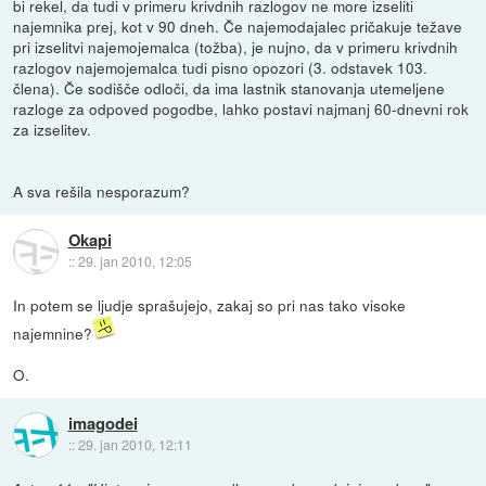
bi rekel, da tudi v primeru krivdnih razlogov ne more izseliti
najemnika prej, kot v 90 dneh. Če najemodajalec pričakuje težave
pri izselitvi najemojemalca (tožba), je nujno, da v primeru krivdnih
razlogov najemojemalca tudi pisno opozori (3. odstavek 103.
člena). Če sodišče odloči, da ima lastnik stanovanja utemeljene
razloge za odpoved pogodbe, lahko postavi najmanj 60-dnevni rok
za izselitev.
A sva rešila nesporazum?
Okapi
::
29. jan 2010, 12:05
In potem se ljudje sprašujejo, zakaj so pri nas tako visoke
najemnine?
O.
imagodei
::
29. jan 2010, 12:11