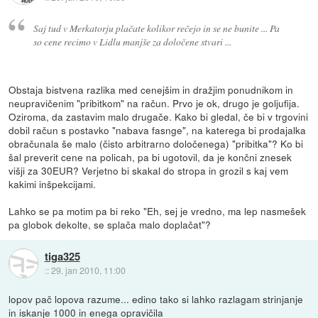
Saj tud v Merkatorju plačate kolikor rečejo in se ne bunite ... Pa
so cene recimo v Lidlu manjše za določene stvari ...
Obstaja bistvena razlika med cenejšim in dražjim ponudnikom in
neupravičenim "pribitkom" na račun. Prvo je ok, drugo je goljufija.
Oziroma, da zastavim malo drugače. Kako bi gledal, če bi v trgovini
dobil račun s postavko "nabava fasnge", na katerega bi prodajalka
obračunala še malo (čisto arbitrarno določenega) "pribitka"? Ko bi
šal preverit cene na policah, pa bi ugotovil, da je končni znesek
višji za 30EUR? Verjetno bi skakal do stropa in grozil s kaj vem
kakimi inšpekcijami.
Lahko se pa motim pa bi reko "Eh, sej je vredno, ma lep nasmešek
pa globok dekolte, se splača malo doplačat"?
tiga325
::
29. jan 2010, 11:00
lopov pač lopova razume... edino tako si lahko razlagam strinjanje
in iskanje 1000 in enega opravičila