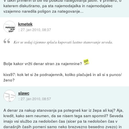
katerem diskutiramo, pa sta najemodajalka in najemodajalec
vzajemno naredila poligon za nategovanje...
kmetek
::
27. jan 2010, 08:37
Ker se sedaj izjemno splača kupovati lastno stanovanje seveda.
Bolje kakor vržti denar stran za najemnine?
kixs97: kok let si že podnajemnik, koliko plačuješ in ali si s punco/
ženo?
slawc
::
27. jan 2010, 08:57
A denar za nakup stanovanja pa potegneš kar iz žepa ali kaj? Aja,
kredit, kako sem neumen, da se nisem tega sam spomnil? Seveda
imajo vsi službo za nedoločen čas (sicer pa ta nedoločen čas v
današnjih časih pomeni samo neko brezvezno besedno zvezo) in