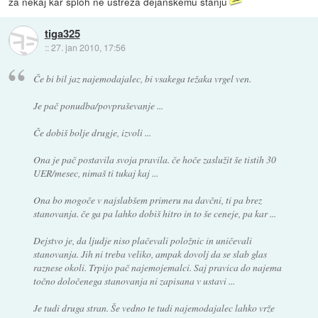
za nekaj kar sploh ne ustreza dejanskemu stanju
tiga325
::
27. jan 2010, 17:56
Če bi bil jaz najemodajalec, bi vsakega težaka vrgel ven.
Je pač ponudba/povpraševanje ...
Če dobiš bolje drugje, izvoli ...
Ona je pač postavila svoja pravila. če hoče zaslužit še tistih 30
UER/mesec, nimaš ti tukaj kaj ...
Ona bo mogoče v najslabšem primeru na davčni, ti pa brez
stanovanja. če ga pa lahko dobiš hitro in to še ceneje, pa kar ...
Dejstvo je, da ljudje niso plačevali položnic in uničevali
stanovanja. Jih ni treba veliko, ampak dovolj da se slab glas
raznese okoli. Trpijo pač najemojemalci. Saj pravica do najema
točno določenega stanovanja ni zapisana v ustavi ...
Je tudi druga stran. Še vedno te tudi najemodajalec lahko vrže