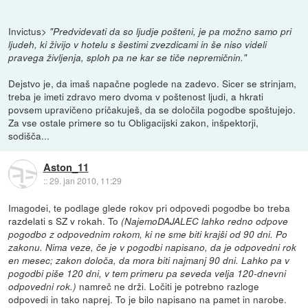
Invictus>
"Predvidevati da so ljudje pošteni, je pa možno samo pri
ljudeh, ki živijo v hotelu s šestimi zvezdicami in še niso videli
pravega življenja, sploh pa ne kar se tiče nepremičnin."
Dejstvo je, da imaš napačne poglede na zadevo. Sicer se strinjam,
treba je imeti zdravo mero dvoma v poštenost ljudi, a hkrati
povsem upravičeno pričakuješ, da se določila pogodbe spoštujejo.
Za vse ostale primere so tu Obligacijski zakon, inšpektorji,
sodišča...
Aston_11
::
29. jan 2010, 11:29
Imagodei, te podlage glede rokov pri odpovedi pogodbe bo treba
razdelati s SZ v rokah. To
(NajemoDAJALEC lahko redno odpove
pogodbo z odpovednim rokom, ki ne sme biti krajši od 90 dni. Po
zakonu. Nima veze, če je v pogodbi napisano, da je odpovedni rok
en mesec; zakon določa, da mora biti najmanj 90 dni. Lahko pa v
pogodbi piše 120 dni, v tem primeru pa seveda velja 120-dnevni
namreč ne drži. Ločiti je potrebno razloge
odpovedni rok.)
odpovedi in tako naprej. To je bilo napisano na pamet in narobe.