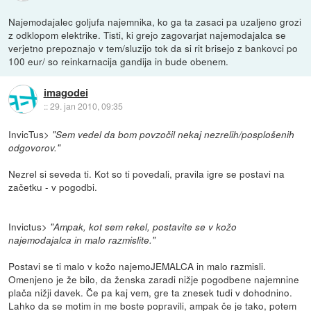
Najemodajalec goljufa najemnika, ko ga ta zasaci pa uzaljeno grozi
z odklopom elektrike. Tisti, ki grejo zagovarjat najemodajalca se
verjetno prepoznajo v tem/sluzijo tok da si rit brisejo z bankovci po
100 eur/ so reinkarnacija gandija in bude obenem.
imagodei
::
29. jan 2010, 09:35
InvicTus>
"Sem vedel da bom povzočil nekaj nezrelih/posplošenih
odgovorov."
Nezrel si seveda ti. Kot so ti povedali, pravila igre se postavi na
začetku - v pogodbi.
Invictus>
"Ampak, kot sem rekel, postavite se v kožo
najemodajalca in malo razmislite."
Postavi se ti malo v kožo najemoJEMALCA in malo razmisli.
Omenjeno je že bilo, da ženska zaradi nižje pogodbene najemnine
plača nižji davek. Če pa kaj vem, gre ta znesek tudi v dohodnino.
Lahko da se motim in me boste popravili, ampak če je tako, potem