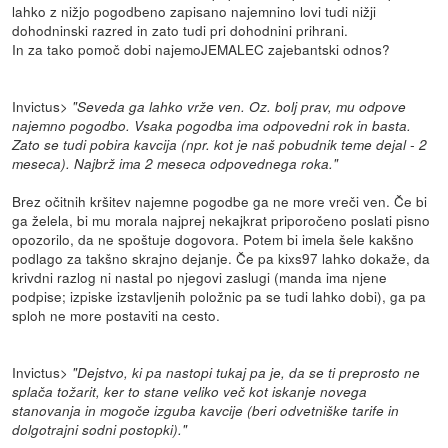
lahko z nižjo pogodbeno zapisano najemnino lovi tudi nižji
dohodninski razred in zato tudi pri dohodnini prihrani.
In za tako pomoč dobi najemoJEMALEC zajebantski odnos?
Invictus>
"Seveda ga lahko vrže ven. Oz. bolj prav, mu odpove
najemno pogodbo. Vsaka pogodba ima odpovedni rok in basta.
Zato se tudi pobira kavcija (npr. kot je naš pobudnik teme dejal - 2
meseca). Najbrž ima 2 meseca odpovednega roka."
Brez očitnih kršitev najemne pogodbe ga ne more vreči ven. Če bi
ga želela, bi mu morala najprej nekajkrat priporočeno poslati pisno
opozorilo, da ne spoštuje dogovora. Potem bi imela šele kakšno
podlago za takšno skrajno dejanje. Če pa kixs97 lahko dokaže, da
krivdni razlog ni nastal po njegovi zaslugi (manda ima njene
podpise; izpiske izstavljenih položnic pa se tudi lahko dobi), ga pa
sploh ne more postaviti na cesto.
Invictus>
"Dejstvo, ki pa nastopi tukaj pa je, da se ti preprosto ne
splača tožarit, ker to stane veliko več kot iskanje novega
stanovanja in mogoče izguba kavcije (beri odvetniške tarife in
dolgotrajni sodni postopki)."