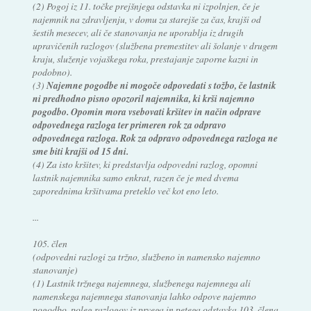
(2) Pogoj iz 11. točke prejšnjega odstavka ni izpolnjen, če je
najemnik na zdravljenju, v domu za starejše za čas, krajši od
šestih mesecev, ali če stanovanja ne uporablja iz drugih
upravičenih razlogov (službena premestitev ali šolanje v drugem
kraju, služenje vojaškega roka, prestajanje zaporne kazni in
podobno).
(3)
Najemne pogodbe ni mogoče odpovedati s tožbo, če lastnik
ni predhodno pisno opozoril najemnika, ki krši najemno
pogodbo. Opomin mora vsebovati kršitev in način odprave
odpovednega razloga ter primeren rok za odpravo
odpovednega razloga. Rok za odpravo odpovednega razloga ne
sme biti krajši od 15 dni.
(4) Za isto kršitev, ki predstavlja odpovedni razlog, opomni
lastnik najemnika samo enkrat, razen če je med dvema
zaporednima kršitvama preteklo več kot eno leto.
...
105. člen
(odpovedni razlogi za tržno, službeno in namensko najemno
stanovanje)
(1) Lastnik tržnega najemnega, službenega najemnega ali
namenskega najemnega stanovanja lahko odpove najemno
pogodbo, poleg razlogov iz prvega in petega odstavka 103. člena