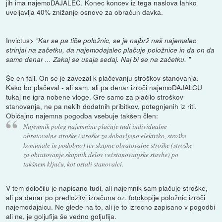
jih ima najemoDAJALEC. Konec koncev iz tega naslova lahko
uveljavlja 40% znižanje osnove za obračun davka.
Invictus>
"Kar se pa tiče položnic, se je najbrž naš najemalec
strinjal na začetku, da najemodajalec plačuje položnice in da on da
samo denar ... Zakaj se usaja sedaj. Naj bi se na začetku. "
Še en fail. On se je zavezal k plačevanju stroškov stanovanja.
Kako bo plačeval - ali sam, ali pa denar izroči najemoDAJALCU
tukaj ne igra nobene vloge. Gre samo za plačilo stroškov
stanovanja, ne pa nekih dodatnih pribitkov, potegnjenih iz riti.
Običajno najemna pogodba vsebuje takšen člen:
Najemnik poleg najemnine plačuje tudi individualne
obratovalne stroške (stroške za dobavljeno elektriko, stroške
komunale in podobno) ter skupne obratovalne stroške (stroške
za obratovanje skupnih delov večstanovanjske stavbe) po
takšnem ključu, kot ostali stanovalci.
V tem določilu je napisano tudi, ali najemnik sam plačuje stroške,
ali pa denar po predložitvi izračuna oz. fotokopije položnic izroči
najemodajalcu. Ne glede na to, ali je to izrecno zapisano v pogodbi
ali ne, je goljufija še vedno goljufija.