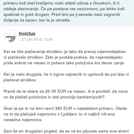
primeru boš imel kvečjemu malo slabši odnos s človekom, ki ti
oddaja stanovanje. Če pa postane res neznonsno, pa lahko tudi
spakiraš in greš drugam. Pred tem pa ji seveda malo zagreniš
življenje za kazen, ker te je okradla.
Invictus
::
27. jan 2010, 12:45
Kar se tiče plačevanja stroškov, je tako da precej najemodajalcev
ni plačevalo stroškov. Zato je postala praksa, da najemodajalec
pride enkrat ne mesec in pobere tako položnice kot denar zanje.
Ker je malo drugače, če ti izgine najmenik in ugotoviš da pol leta ni
plačeval stroškov.
Praviš da te obere za 20-30 EUR na mesec. A si pomislil, da mora
on še plačati položnice in dati provizijo bankam/pošti?
Sicer je pa to na letni ravni 360 EUR v najslabšem primeru. Glede
na to da plačuješ najemnino v Ljubljani, to ni najbrž niti ena
mesečna najemnina.
Sam še en drugačen pogled, da se ne bo pljuvalo samo ene strani