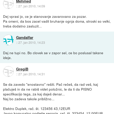
Mehmed
::
27. jan 2010, 14:09
Dej vprasi jo, ce je stanovanje zavarovano za pozar.
Pa omeni, da bos zacel vadit bruhanje ognja doma, stroski so velki,
treba dodatno zasluzit...
Gandalfar
::
27. jan 2010, 14:23
Daj ne tupi no. Bo clovek se v zapor sel, ce bo poslusal taksne
ideje.
GregiB
::
27. jan 2010, 14:31
Se da zavedo "enostavno" rešiti. Pač rečeš, da rad veš, kaj
plačuješ in da ne rabiš videt položnic, le da ti da PISNO
specifikacijo tega, za kaj daješ denar...
Naj bo zadeva takole približno...
Elektro Duplek, rač. št. 123456 43,12EUR
Javno komunalno podjetje seronja, rač. št. 323454, 12,00EUR