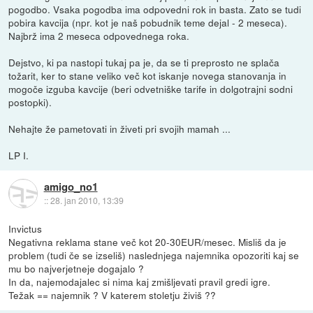
pogodbo. Vsaka pogodba ima odpovedni rok in basta. Zato se tudi
pobira kavcija (npr. kot je naš pobudnik teme dejal - 2 meseca).
Najbrž ima 2 meseca odpovednega roka.
Dejstvo, ki pa nastopi tukaj pa je, da se ti preprosto ne splača
tožarit, ker to stane veliko več kot iskanje novega stanovanja in
mogoče izguba kavcije (beri odvetniške tarife in dolgotrajni sodni
postopki).
Nehajte že pametovati in živeti pri svojih mamah ...
LP I.
amigo_no1
::
28. jan 2010, 13:39
Invictus
Negativna reklama stane več kot 20-30EUR/mesec. Misliš da je
problem (tudi če se izseliš) naslednjega najemnika opozoriti kaj se
mu bo najverjetneje dogajalo ?
In da, najemodajalec si nima kaj zmišljevati pravil gredi igre.
Težak == najemnik ? V katerem stoletju živiš ??