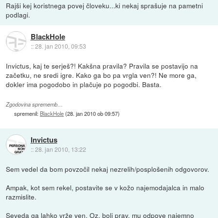
Rajši kej koristnega povej človeku...ki nekaj sprašuje na pametni
podlagi.
BlackHole
::
28. jan 2010, 09:53
Invictus, kaj te serješ?! Kakšna pravila? Pravila se postavijo na
začetku, ne sredi igre. Kako ga bo pa vrgla ven?! Ne more ga,
dokler ima pogodobo in plačuje po pogodbi. Basta.
Zgodovina sprememb…
spremenil:
BlackHole
(
28. jan 2010 ob 09:57
)
Invictus
::
28. jan 2010, 13:22
Sem vedel da bom povzočil nekaj nezrelih/posplošenih odgovorov.
Ampak, kot sem rekel, postavite se v kožo najemodajalca in malo
razmislite.
Seveda ga lahko vrže ven. Oz. bolj prav, mu odpove najemno