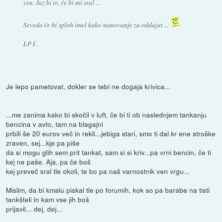
ven. Jaz bi te, če bi mi sral ...
Seveda če bi sploh imel kako stanovanje za oddajat ...
LP I.
Je lepo pametovat, dokler se tebi ne dogaja krivica...
...me zanima kako bi skočil v luft, če bi ti ob naslednjem tankanju
bencina v avto, tam na blagajni
prbili še 20 eurov več in rekli...jebiga stari, smo ti dal kr ene stroške
zraven, sej...kje pa piše
da si mogu glih sem prit tankat, sam si si kriv...pa vrni bencin, če ti
kej ne paše. Aja, pa če boš
kej preveč sral tle okoli, te bo pa naš varnostnik ven vrgu...
Mislim, da bi kmalu piskal tle po forumih, kok so pa barabe na tisti
tankšteli in kam vse jih boš
prijavil... dej, dej...