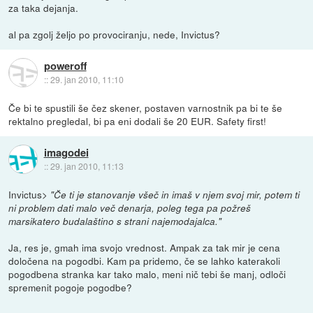
za taka dejanja.
al pa zgolj željo po provociranju, nede, Invictus?
poweroff
::
29. jan 2010, 11:10
Če bi te spustili še čez skener, postaven varnostnik pa bi te še
rektalno pregledal, bi pa eni dodali še 20 EUR. Safety first!
imagodei
::
29. jan 2010, 11:13
Invictus>
"Če ti je stanovanje všeč in imaš v njem svoj mir, potem ti
ni problem dati malo več denarja, poleg tega pa požreš
marsikatero budalaštino s strani najemodajalca."
Ja, res je, gmah ima svojo vrednost. Ampak za tak mir je cena
določena na pogodbi. Kam pa pridemo, če se lahko katerakoli
pogodbena stranka kar tako malo, meni nič tebi še manj, odloči
spremenit pogoje pogodbe?