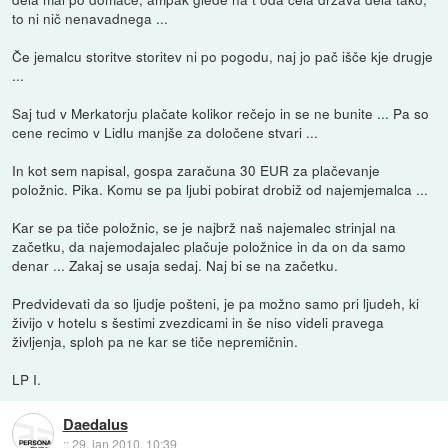
to ni nič nenavadnega ...
Če jemalcu storitve storitev ni po pogodu, naj jo pač išče kje drugje
...
Saj tud v Merkatorju plačate kolikor rečejo in se ne bunite ... Pa so
cene recimo v Lidlu manjše za določene stvari ...
In kot sem napisal, gospa zaračuna 30 EUR za plačevanje
položnic. Pika. Komu se pa ljubi pobirat drobiž od najemjemalca ...
Kar se pa tiče položnic, se je najbrž naš najemalec strinjal na
začetku, da najemodajalec plačuje položnice in da on da samo
denar ... Zakaj se usaja sedaj. Naj bi se na začetku.
Predvidevati da so ljudje pošteni, je pa možno samo pri ljudeh, ki
živijo v hotelu s šestimi zvezdicami in še niso videli pravega
življenja, sploh pa ne kar se tiče nepremičnin.
LP I.
Daedalus
::
29. jan 2010, 10:39