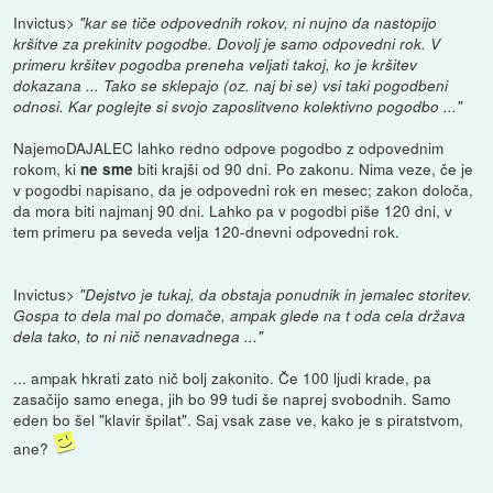
Invictus>
"kar se tiče odpovednih rokov, ni nujno da nastopijo
kršitve za prekinitv pogodbe. Dovolj je samo odpovedni rok. V
primeru kršitev pogodba preneha veljati takoj, ko je kršitev
dokazana ... Tako se sklepajo (oz. naj bi se) vsi taki pogodbeni
odnosi. Kar poglejte si svojo zaposlitveno kolektivno pogodbo ..."
NajemoDAJALEC lahko redno odpove pogodbo z odpovednim
rokom, ki
biti krajši od 90 dni. Po zakonu. Nima veze, če je
ne sme
v pogodbi napisano, da je odpovedni rok en mesec; zakon določa,
da mora biti najmanj 90 dni. Lahko pa v pogodbi piše 120 dni, v
tem primeru pa seveda velja 120-dnevni odpovedni rok.
Invictus>
"Dejstvo je tukaj, da obstaja ponudnik in jemalec storitev.
Gospa to dela mal po domače, ampak glede na t oda cela država
dela tako, to ni nič nenavadnega ..."
... ampak hkrati zato nič bolj zakonito. Če 100 ljudi krade, pa
zasačijo samo enega, jih bo 99 tudi še naprej svobodnih. Samo
eden bo šel "klavir špilat". Saj vsak zase ve, kako je s piratstvom,
ane?