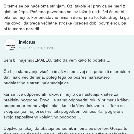
S temle se pa načeloma strinjam. Oz. takole je: pravica se meri z
globino žepa. Pošteno povedano se jaz tožarit ne bi šel če ne bi
bilo res nujno, ker enostavno nimam denarja za to. Kdo drug, ki ga
ima dovolj da tvega večletne stroške (preden dobi povrnjeno), pa
bi to morda naredil.
Invictus
::
29. jan 2010, 10:28
Sem bil najemoJEMALEC, tako da vem kako to poteka ...
Če ti je stanovanje všeč in imaš v njem svoj mir, potem ti ni problem
dati malo več denarja, poleg tega pa požreš marsikatero
budalaštino s strani najemodajalca.
kar se tiče odpovednih rokov, ni nujno da nastopijo kršitve za
prekinitv pogodbe. Dovolj je samo odpovedni rok. V primeru kršitev
pogodba preneha veljati takoj, ko je kršitev dokazana ... Tako se
sklepajo (oz. naj bi se) vsi taki pogodbeni odnosi. Kar poglejte si
svojo zaposlitveno kolektivno pogodbo ...
Dejstvo je tukaj, da obstaja ponudnik in jemalec storitev. Gospa to
dela mal po domače, ampak glede na t oda cela država dela tako,