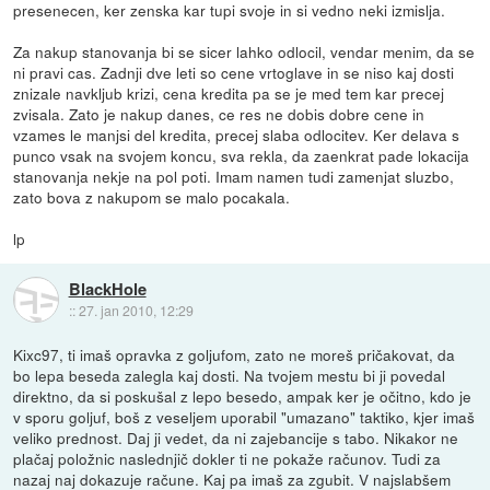
presenecen, ker zenska kar tupi svoje in si vedno neki izmislja.
Za nakup stanovanja bi se sicer lahko odlocil, vendar menim, da se
ni pravi cas. Zadnji dve leti so cene vrtoglave in se niso kaj dosti
znizale navkljub krizi, cena kredita pa se je med tem kar precej
zvisala. Zato je nakup danes, ce res ne dobis dobre cene in
vzames le manjsi del kredita, precej slaba odlocitev. Ker delava s
punco vsak na svojem koncu, sva rekla, da zaenkrat pade lokacija
stanovanja nekje na pol poti. Imam namen tudi zamenjat sluzbo,
zato bova z nakupom se malo pocakala.
lp
BlackHole
::
27. jan 2010, 12:29
Kixc97, ti imaš opravka z goljufom, zato ne moreš pričakovat, da
bo lepa beseda zalegla kaj dosti. Na tvojem mestu bi ji povedal
direktno, da si poskušal z lepo besedo, ampak ker je očitno, kdo je
v sporu goljuf, boš z veseljem uporabil "umazano" taktiko, kjer imaš
veliko prednost. Daj ji vedet, da ni zajebancije s tabo. Nikakor ne
plačaj položnic naslednjič dokler ti ne pokaže računov. Tudi za
nazaj naj dokazuje račune. Kaj pa imaš za zgubit. V najslabšem