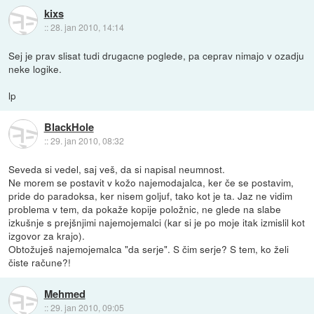
kixs
::
28. jan 2010, 14:14
Sej je prav slisat tudi drugacne poglede, pa ceprav nimajo v ozadju
neke logike.
lp
BlackHole
::
29. jan 2010, 08:32
Seveda si vedel, saj veš, da si napisal neumnost.
Ne morem se postavit v kožo najemodajalca, ker če se postavim,
pride do paradoksa, ker nisem goljuf, tako kot je ta. Jaz ne vidim
problema v tem, da pokaže kopije položnic, ne glede na slabe
izkušnje s prejšnjimi najemojemalci (kar si je po moje itak izmislil kot
izgovor za krajo).
Obtožuješ najemojemalca "da serje". S čim serje? S tem, ko želi
čiste račune?!
Mehmed
::
29. jan 2010, 09:05