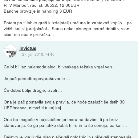
RTV Maribor, rač. št. 38532, 12,00EUR
Bančne provizije in handling 3 EUR
Potem pa ti lahko greš k izdajatelju računa in zahtevaš kopijo... pa
vidiš, kaj si (pre)plačal... Samo nekaj pisnega moraš dobiti v roke,
sicer sta oba v prekršku...
Invictus
::
27. jan 2010, 14:40
Če bi bil jaz najemodajalec, bi vsakega težaka vrgel ven.
Je pač ponudba/povpraševanje ...
Če dobiš bolje drugje, izvoli ...
Ona je pač postavila svoja pravila. če hoče zaslužit še tistih 30
UER/mesec, nimaš ti tukaj kaj ...
Ona bo mogoče v najslabšem primeru na davčni, ti pa brez
stanovanja. če ga pa lahko dobiš hitro in to še ceneje, pa kar ...
Dejstvo je, da ljudje niso plačevali položnic in uničevali stanovanja.