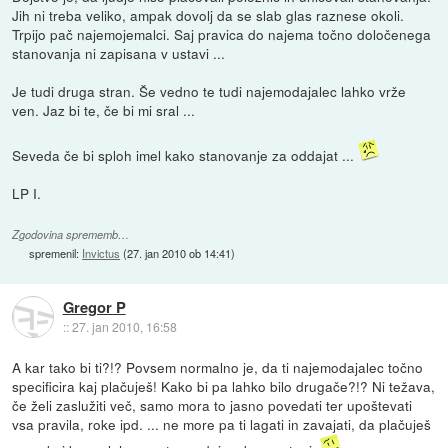
Jih ni treba veliko, ampak dovolj da se slab glas raznese okoli.
Trpijo pač najemojemalci. Saj pravica do najema točno določenega
stanovanja ni zapisana v ustavi ...
Je tudi druga stran. Še vedno te tudi najemodajalec lahko vrže
ven. Jaz bi te, če bi mi sral ...
Seveda če bi sploh imel kako stanovanje za oddajat ...
LP I.
Zgodovina sprememb…
spremenil:
Invictus
(
27. jan 2010 ob 14:41
)
Gregor P
::
27. jan 2010, 16:58
A kar tako bi ti?!? Povsem normalno je, da ti najemodajalec točno
specificira kaj plačuješ! Kako bi pa lahko bilo drugače?!? Ni težava,
če želi zaslužiti več, samo mora to jasno povedati ter upoštevati
vsa pravila, roke ipd. ... ne more pa ti lagati in zavajati, da plačuješ