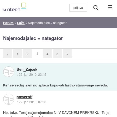
☰
Forum
»
Loža
»
Najemodajalec = nategator
Najemodajalec = nategator
3
«
1
2
4
5
»
Beli_Zajcek
::
26. jan 2010, 23:45
Ker se sedaj izjemno splača kupovati lastno stanovanje seveda.
poweroff
::
27. jan 2010, 07:53
No, tako. Torej najemojemalec NI V DAVČNEM PREKRŠKU. To je