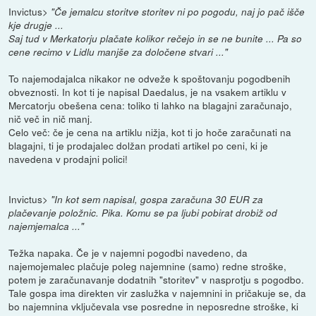
Invictus>
"Če jemalcu storitve storitev ni po pogodu, naj jo pač išče
kje drugje ...
Saj tud v Merkatorju plačate kolikor rečejo in se ne bunite ... Pa so
cene recimo v Lidlu manjše za določene stvari ..."
To najemodajalca nikakor ne odveže k spoštovanju pogodbenih
obveznosti. In kot ti je napisal Daedalus, je na vsakem artiklu v
Mercatorju obešena cena: toliko ti lahko na blagajni zaračunajo,
nič več in nič manj.
Celo več: če je cena na artiklu nižja, kot ti jo hoče zaračunati na
blagajni, ti je prodajalec dolžan prodati artikel po ceni, ki je
navedena v prodajni polici!
Invictus>
"In kot sem napisal, gospa zaračuna 30 EUR za
plačevanje položnic. Pika. Komu se pa ljubi pobirat drobiž od
najemjemalca ..."
Težka napaka. Če je v najemni pogodbi navedeno, da
najemojemalec plačuje poleg najemnine (samo) redne stroške,
potem je zaračunavanje dodatnih "storitev" v nasprotju s pogodbo.
Tale gospa ima direkten vir zaslužka v najemnini in pričakuje se, da
bo najemnina vključevala vse posredne in neposredne stroške, ki