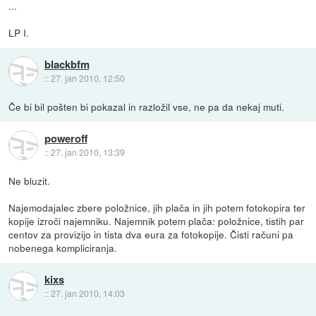
...
LP I.
blackbfm
::
27. jan 2010, 12:50
Če bi bil pošten bi pokazal in razložil vse, ne pa da nekaj muti.
poweroff
::
27. jan 2010, 13:39
Ne bluzit.
Najemodajalec zbere položnice, jih plača in jih potem fotokopira ter
kopije izroči najemniku. Najemnik potem plača: položnice, tistih par
centov za provizijo in tista dva eura za fotokopije. Čisti računi pa
nobenega kompliciranja.
kixs
::
27. jan 2010, 14:03