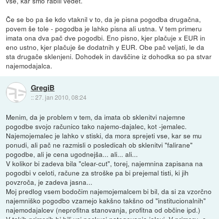
vse, kar smo rabili vedet.
Če se bo pa še kdo vtaknil v to, da je pisna pogodba drugačna,
povem še tole - pogodba je lahko pisna ali ustna. V tem primeru
imata ona dva pač dve pogodbi. Eno pisno, kjer plačuje x EUR in
eno ustno, kjer plačuje še dodatnih y EUR. Obe pač veljati, le da
sta drugače sklenjeni. Dohodek in davščine iz dohodka so pa stvar
najemodajalca.
GregiB
::
27. jan 2010, 08:24
Menim, da je problem v tem, da imata ob sklenitvi najemne
pogodbe svojo računico tako najemo-dajalec, kot -jemalec.
Najemojemalec je lahko v stiski, da mora sprejeti vse, kar se mu
ponudi, ali pač ne razmisli o posledicah ob sklenitvi "falirane"
pogodbe, ali je cena ugodnejša... ali... ali...
V kolikor bi zadeva bila "clear-cut", torej, najemnina zapisana na
pogodbi v celoti, račune za stroške pa bi prejemal tisti, ki jih
povzroča, je zadeva jasna...
Moj predlog vsem bodočim najemojemalcem bi bil, da si za vzorčno
najemniško pogodbo vzamejo kakšno takšno od "institucionalnih"
najemodajalcev (neprofitna stanovanja, profitna od občine ipd.)
V takih primerih bi bili vsi poskusi nategovanja jalovi. V primeru, o