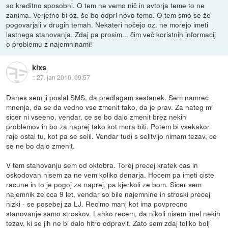
so kreditno sposobni. O tem ne vemo nič in avtorja teme to ne
zanima. Verjetno bi oz. še bo odprl novo temo. O tem smo se že
pogovarjali v drugih temah. Nekateri nočejo oz. ne morejo imeti
lastnega stanovanja. Zdaj pa prosim... čim več koristnih informacij
o problemu z najemninami!
kixs
::
27. jan 2010, 09:57
Danes sem ji poslal SMS, da predlagam sestanek. Sem namrec
mnenja, da se da vedno vse zmenit tako, da je prav. Za nateg mi
sicer ni vseeno, vendar, ce se bo dalo zmenit brez nekih
problemov in bo za naprej tako kot mora biti. Potem bi vsekakor
raje ostal tu, kot pa se selil. Vendar tudi s selitvijo nimam tezav, ce
se ne bo dalo zmenit.
V tem stanovanju sem od oktobra. Torej precej kratek cas in
oskodovan nisem za ne vem koliko denarja. Hocem pa imeti ciste
racune in to je pogoj za naprej, pa kjerkoli ze bom. Sicer sem
najemnik ze cca 9 let, vendar so bile najemnine in stroski precej
nizki - se posebej za LJ. Recimo manj kot ima povprecno
stanovanje samo stroskov. Lahko recem, da nikoli nisem imel nekih
tezav, ki se jih ne bi dalo hitro odpravit. Zato sem zdaj toliko bolj