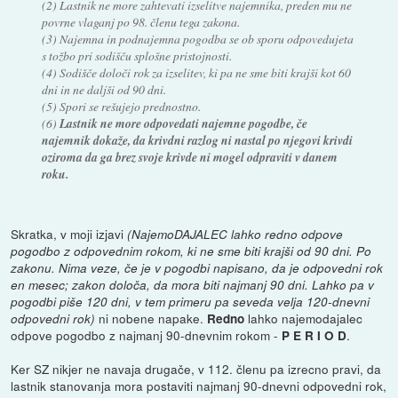
(2) Lastnik ne more zahtevati izselitve najemnika, preden mu ne
povrne vlaganj po 98. členu tega zakona.
(3) Najemna in podnajemna pogodba se ob sporu odpovedujeta
s tožbo pri sodišču splošne pristojnosti.
(4) Sodišče določi rok za izselitev, ki pa ne sme biti krajši kot 60
dni in ne daljši od 90 dni.
(5) Spori se rešujejo prednostno.
(6)
Lastnik ne more odpovedati najemne pogodbe, če
najemnik dokaže, da krivdni razlog ni nastal po njegovi krivdi
oziroma da ga brez svoje krivde ni mogel odpraviti v danem
roku.
Skratka, v moji izjavi
(NajemoDAJALEC lahko redno odpove
pogodbo z odpovednim rokom, ki ne sme biti krajši od 90 dni. Po
zakonu. Nima veze, če je v pogodbi napisano, da je odpovedni rok
en mesec; zakon določa, da mora biti najmanj 90 dni. Lahko pa v
pogodbi piše 120 dni, v tem primeru pa seveda velja 120-dnevni
ni nobene napake.
lahko najemodajalec
odpovedni rok)
Redno
odpove pogodbo z najmanj 90-dnevnim rokom -
.
P E R I O D
Ker SZ nikjer ne navaja drugače, v 112. členu pa izrecno pravi, da
lastnik stanovanja mora postaviti najmanj 90-dnevni odpovedni rok,