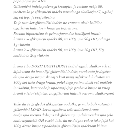
popolnoma nič o tem.
Glikemični indeks pečenega krompira je recimo nekje 80,
medtem ko je glikemični indeks navadnega sladkorja 67, ugibaj
kaj od tega je bolj sitostno.
To je zato ker glikemični indeks ne vzame v okvir količine
ogljikovih hidratov v hrani na težo hrane.
Recimo hipotetično če primerjamo dve izmišljeni hrani:
hrana 1 = glikemični indeks 80, na 100g ima 90g OH, od tega
1g vlaknin
hrana 2 = glikemični indeks 90, na 100g ima 20g OH, 50g
maščob in 20g vlaknin
hrana 1 bo DOSTI DOSTI DOSTI bolj dvignila sladkor v krvi,
kljub temu da ima nižji glikemični indeks, vzrok zato je dejstvo
da ima druga hrana skoraj 5 krat manj ogljikovih hidratov na
100g kot tista druga hrana, polek tega pa ima dosti več maščob
in vlaknin, katere oboje upočasnjujejo prebavo hrane in vstop
hranil v telo (vključno z ogljikovimi hidrati oziroma sladkorjem)
Tako da če že gledaš glikemične podatke, je malo bolj natančni
glikemični LOAD, ker ta upošteva težo določene hrane.
Sadje ima recimo dokaj visok glikemični indeks vendar ima zelo
malo dejanskih OH v sebi, tako da ne dvigne cukra tako fejst kot
100g druge hrane z podobnim glikemičnim indeksom ki ima