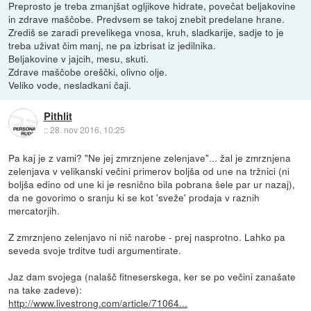
Preprosto je treba zmanjšat ogljikove hidrate, povečat beljakovine
in zdrave maščobe. Predvsem se takoj znebit predelane hrane.
Zrediš se zaradi prevelikega vnosa, kruh, sladkarije, sadje to je
treba uživat čim manj, ne pa izbrisat iz jedilnika.
Beljakovine v jajcih, mesu, skuti.
Zdrave maščobe oreščki, olivno olje.
Veliko vode, nesladkani čaji.
Pithlit
::
28. nov 2016, 10:25
Pa kaj je z vami? "Ne jej zmrznjene zelenjave"... žal je zmrznjena
zelenjava v velikanski večini primerov boljša od une na tržnici (ni
boljša edino od une ki je resnično bila pobrana šele par ur nazaj),
da ne govorimo o sranju ki se kot 'sveže' prodaja v raznih
mercatorjih.
Z zmrznjeno zelenjavo ni nič narobe - prej nasprotno. Lahko pa
seveda svoje trditve tudi argumentirate.
Jaz dam svojega (nalašč fitneserskega, ker se po večini zanašate
na take zadeve):
http://www.livestrong.com/article/71064...