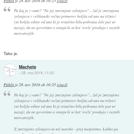
Pithlit
je
28. nov 2016 ob 10:25
izjavil
:
Pa kaj je z vami? "Ne jej zmrznjene zelenjave"... žal je zmrznjena
zelenjava v velikanski večini primerov boljša od une na tržnici
(ni boljša edino od une ki je resnično bila pobrana šele par ur
nazaj), da ne govorimo o sranju ki se kot 'sveže' prodaja v raznih
mercatorjih.
Tako je.
Machete
::
28. nov 2016, 11:03
Pithlit
je
28. nov 2016 ob 10:25
izjavil
:
Pa kaj je z vami? "Ne jej zmrznjene zelenjave"... žal je zmrznjena
zelenjava v velikanski večini primerov boljša od une na tržnici
(ni boljša edino od une ki je resnično bila pobrana šele par ur
nazaj), da ne govorimo o sranju ki se kot 'sveže' prodaja v raznih
mercatorjih.
Z zmrznjeno zelenjavo ni nič narobe - prej nasprotno. Lahko pa