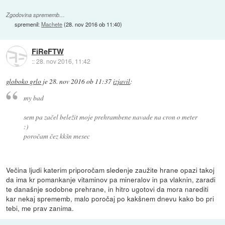
Zgodovina sprememb…
spremenil:
Machete
(
28. nov 2016 ob 11:40
)
FiReFTW
::
28. nov 2016, 11:42
globoko grlo
je
28. nov 2016 ob 11:37
izjavil
:
my bad
sem pa začel beležit moje prehrambene navade na cron o meter
:)
poročam čez kkšn mesec
Večina ljudi katerim priporočam sledenje zaužite hrane opazi takoj
da ima kr pomankanje vitaminov pa mineralov in pa vlaknin, zaradi
te današnje sodobne prehrane, in hitro ugotovi da mora narediti
kar nekaj sprememb, malo poročaj po kakšnem dnevu kako bo pri
tebi, me prav zanima.