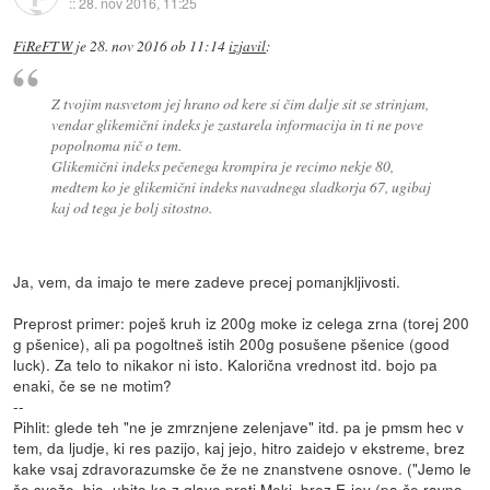
::
28. nov 2016, 11:25
FiReFTW
je
28. nov 2016 ob 11:14
izjavil
:
Z tvojim nasvetom jej hrano od kere si čim dalje sit se strinjam,
vendar glikemični indeks je zastarela informacija in ti ne pove
popolnoma nič o tem.
Glikemični indeks pečenega krompira je recimo nekje 80,
medtem ko je glikemični indeks navadnega sladkorja 67, ugibaj
kaj od tega je bolj sitostno.
Ja, vem, da imajo te mere zadeve precej pomanjkljivosti.
Preprost primer: poješ kruh iz 200g moke iz celega zrna (torej 200
g pšenice), ali pa pogoltneš istih 200g posušene pšenice (good
luck). Za telo to nikakor ni isto. Kalorična vrednost itd. bojo pa
enaki, če se ne motim?
--
Pihlit: glede teh "ne je zmrznjene zelenjave" itd. pa je pmsm hec v
tem, da ljudje, ki res pazijo, kaj jejo, hitro zaidejo v ekstreme, brez
kake vsaj zdravorazumske če že ne znanstvene osnove. ("Jemo le
še sveže, bio, ubito ko z glavo proti Meki, brez E-jev (pa če ravno