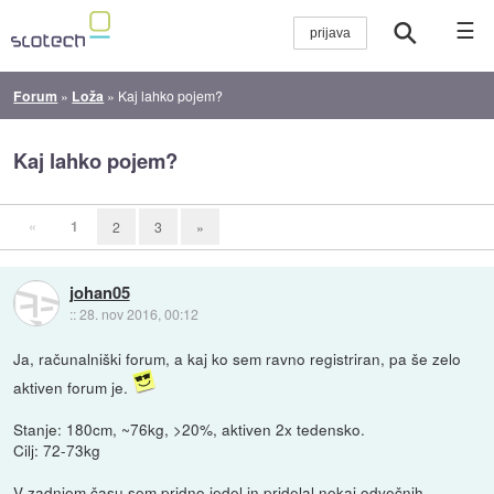
☰
Forum
»
Loža
»
Kaj lahko pojem?
Kaj lahko pojem?
«
1
2
3
»
johan05
::
28. nov 2016, 00:12
Ja, računalniški forum, a kaj ko sem ravno registriran, pa še zelo
aktiven forum je.
Stanje: 180cm, ~76kg, >20%, aktiven 2x tedensko.
Cilj: 72-73kg
V zadnjem času sem pridno jedel in pridelal nekaj odvečnih