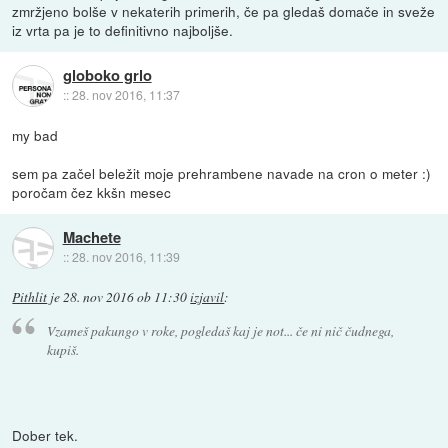
zmržjeno bolše v nekaterih primerih, če pa gledaš domače in sveže
iz vrta pa je to definitivno najboljše.
globoko grlo
::
28. nov 2016, 11:37
my bad
sem pa začel beležit moje prehrambene navade na cron o meter :)
poročam čez kkšn mesec
Machete
::
28. nov 2016, 11:39
Pithlit
je
28. nov 2016 ob 11:30
izjavil
:
Vzameš pakungo v roke, pogledaš kaj je not... če ni nič čudnega,
kupiš.
Dober tek.