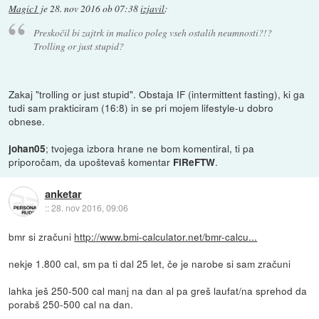
Magic1
je
28. nov 2016 ob 07:38
izjavil
:
Preskočil bi zajtrk in malico poleg vseh ostalih neumnosti?!?
Trolling or just stupid?
Zakaj "trolling or just stupid". Obstaja IF (intermittent fasting), ki ga
tudi sam prakticiram (16:8) in se pri mojem lifestyle-u dobro
obnese.
; tvojega izbora hrane ne bom komentiral, ti pa
johan05
priporočam, da upoštevaš komentar
.
FiReFTW
anketar
::
28. nov 2016, 09:06
bmr si zračuni
http://www.bmi-calculator.net/bmr-calcu...
nekje 1.800 cal, sm pa ti dal 25 let, če je narobe si sam zračuni
lahka ješ 250-500 cal manj na dan al pa greš laufat/na sprehod da
porabš 250-500 cal na dan.