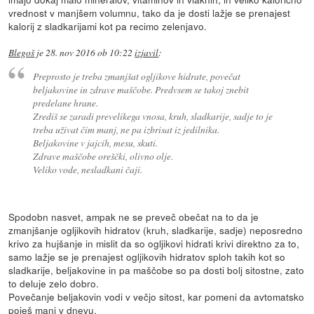
vrednost v manjšem volumnu, tako da je dosti lažje se prenajest
kalorij z sladkarijami kot pa recimo zelenjavo.
Blegoš
je
28. nov 2016 ob 10:22
izjavil
:
Preprosto je treba zmanjšat ogljikove hidrate, povečat
beljakovine in zdrave maščobe. Predvsem se takoj znebit
predelane hrane.
Zrediš se zaradi prevelikega vnosa, kruh, sladkarije, sadje to je
treba uživat čim manj, ne pa izbrisat iz jedilnika.
Beljakovine v jajcih, mesu, skuti.
Zdrave maščobe oreščki, olivno olje.
Veliko vode, nesladkani čaji.
Spodobn nasvet, ampak ne se preveč obečat na to da je
zmanjšanje ogljikovih hidratov (kruh, sladkarije, sadje) neposredno
krivo za hujšanje in mislit da so ogljikovi hidrati krivi direktno za to,
samo lažje se je prenajest ogljikovih hidratov sploh takih kot so
sladkarije, beljakovine in pa maščobe so pa dosti bolj sitostne, zato
to deluje zelo dobro.
Povečanje beljakovin vodi v večjo sitost, kar pomeni da avtomatsko
poješ manj v dnevu.