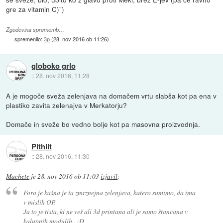
gre za vitamin C)")
Zgodovina sprememb…
spremenilo:
3p
(
28. nov 2016 ob 11:26
)
globoko grlo
::
28. nov 2016, 11:28
A je mogoče sveža zelenjava na domačem vrtu slabša kot pa ena v
plastiko zavita zelenajva v Merkatorju?
Domače in sveže bo vedno bolje kot pa masovna proizvodnja.
Pithlit
::
28. nov 2016, 11:30
Machete
je
28. nov 2016 ob 11:03
izjavil
:
Fora je kašna je ta zmrznejna zelenjava, katero sumimo, da ima
v mislih OP.
Ja to je tista, ki ne veš ali 3d printana ali je samo štancana v
kalupnih modulih.. :D