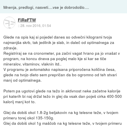
Mnenja, predlogi, nasveti....vse je dobrodošlo....
FiReFTW
::
28. nov 2016, 01:54
Glede na opis kaj si pojedel danes so odvečni kilogrami tvoja
najmanjša skrb, tak jedilnik je slab, in daleč od optimalnega za
zdravje.
Registriraj se na cronometer, pa začni vagat hrano pa jo vnašat v
program, na koncu dneva pa poglej malo kje si kar se tiče
mineralov, vitaminov, vlaknin itd..
V programu je avtomatsko napisana priporočena količina česa,
glede na tvojo dieto sem prepričan da bo ogromno od teh stvari
manj od optimalnega.
Potem pa ugotovi glede na težo in aktivnost neke začetne kalorije
pri katerih bi naj držal težo in glej da vsak dan poješ cirka 400-500
kalorij manj kot to.
Glej da dobiš okol 1.8-2g beljakovin na kg telesne teže, v tvojem
primeru torej okol 135-150g.
Glej da dobiš okol 1g maščob na kg telesne teže, v tvojem primeru