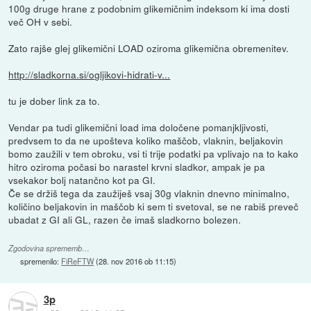
100g druge hrane z podobnim glikemičnim indeksom ki ima dosti
več OH v sebi.
Zato rajše glej glikemični LOAD oziroma glikemična obremenitev.
http://sladkorna.si/ogljikovi-hidrati-v...
tu je dober link za to.
Vendar pa tudi glikemični load ima določene pomanjkljivosti,
predvsem to da ne upošteva koliko maščob, vlaknin, beljakovin
bomo zaužili v tem obroku, vsi ti trije podatki pa vplivajo na to kako
hitro oziroma počasi bo narastel krvni sladkor, ampak je pa
vsekakor bolj natančno kot pa GI.
Če se držiš tega da zaužiješ vsaj 30g vlaknin dnevno minimalno,
količino beljakovin in maščob ki sem ti svetoval, se ne rabiš preveč
ubadat z GI ali GL, razen če imaš sladkorno bolezen.
Zgodovina sprememb…
spremenilo:
FiReFTW
(
28. nov 2016 ob 11:15
)
3p