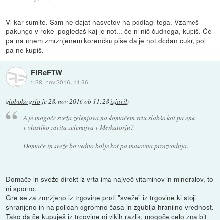
Vi kar sumite. Sam ne dajat nasvetov na podlagi tega. Vzameš
pakungo v roke, pogledaš kaj je not... če ni nič čudnega, kupiš. Če
pa na unem zmrznjenem korenčku piše da je not dodan cukr, pol
pa ne kupiš.
FiReFTW
::
28. nov 2016, 11:36
globoko grlo
je
28. nov 2016 ob 11:28
izjavil
:
A je mogoče sveža zelenjava na domačem vrtu slabša kot pa ena
v plastiko zavita zelenajva v Merkatorju?
Domače in sveže bo vedno bolje kot pa masovna proizvodnja.
Domače in sveže direkt iz vrta ima največ vitaminov in mineralov, to
ni sporno.
Gre se za zmržjeno iz trgovine proti "sveže" iz trgovine ki stoji
shranjeno in na policah ogromno časa in zgublja hranilno vrednost.
Tako da če kupuješ iz trgovine ni vlkih razlik, mogoče celo zna bit