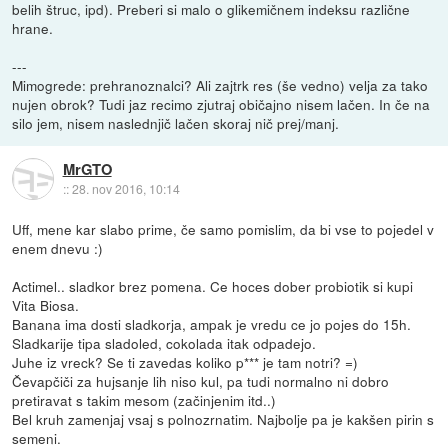
belih štruc, ipd). Preberi si malo o glikemičnem indeksu različne
hrane.
---
Mimogrede: prehranoznalci? Ali zajtrk res (še vedno) velja za tako
nujen obrok? Tudi jaz recimo zjutraj običajno nisem lačen. In če na
silo jem, nisem naslednjič lačen skoraj nič prej/manj.
MrGTO
::
28. nov 2016, 10:14
Uff, mene kar slabo prime, če samo pomislim, da bi vse to pojedel v
enem dnevu :)
Actimel.. sladkor brez pomena. Ce hoces dober probiotik si kupi
Vita Biosa.
Banana ima dosti sladkorja, ampak je vredu ce jo pojes do 15h.
Sladkarije tipa sladoled, cokolada itak odpadejo.
Juhe iz vreck? Se ti zavedas koliko p*** je tam notri? =)
Čevapčiči za hujsanje lih niso kul, pa tudi normalno ni dobro
pretiravat s takim mesom (začinjenim itd..)
Bel kruh zamenjaj vsaj s polnozrnatim. Najbolje pa je kakšen pirin s
semeni.