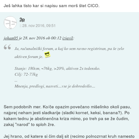
Ješ lahka tisto kar si napisu sam morš štet CICO.
3p
::
28. nov 2016, 09:51
johan05
je
28. nov 2016 ob 00:12
izjavil
:
Ja, računalniški forum, a kaj ko sem ravno registriran, pa še zelo
aktiven forum je.
Stanje: 180cm, ~76kg, >20%, aktiven 2x tedensko.
Cilj: 72-73kg
...
Mnenja, predlogi, nasveti....vse je dobrodošlo....
Sem podobnih mer. Ko/če opazim povečano mišelinko okoli pasu,
najprej neham jesti sladkarije (sladki kornet, keksi, banana?). Po
kakem tednu je abstinenčna kriza mimo, po treh pa se že čudim,
zakaj "narod" to sploh žre.
Jej hrano, od katere si čim dalj sit (recimo polnozrnat kruh namesto