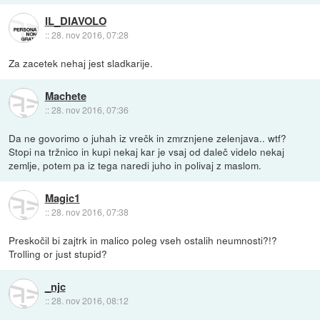
IL_DIAVOLO
::
28. nov 2016, 07:28
Za zacetek nehaj jest sladkarije.
Machete
::
28. nov 2016, 07:36
Da ne govorimo o juhah iz vrečk in zmrznjene zelenjava.. wtf?
Stopi na tržnico in kupi nekaj kar je vsaj od daleč videlo nekaj
zemlje, potem pa iz tega naredi juho in polivaj z maslom.
Magic1
::
28. nov 2016, 07:38
Preskočil bi zajtrk in malico poleg vseh ostalih neumnosti?!?
Trolling or just stupid?
_njc
::
28. nov 2016, 08:12