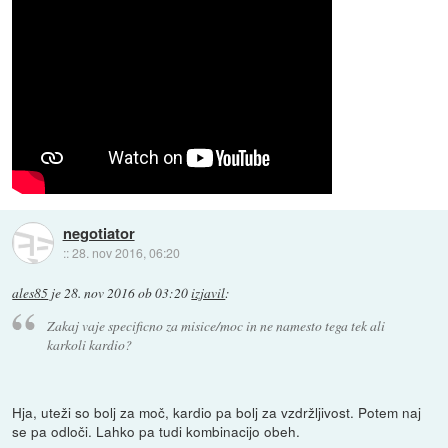
negotiator
::
28. nov 2016, 06:20
ales85
je
28. nov 2016 ob 03:20
izjavil
:
Zakaj vaje specificno za misice/moc in ne namesto tega tek ali
karkoli kardio?
Hja, uteži so bolj za moč, kardio pa bolj za vzdržljivost. Potem naj
se pa odloči. Lahko pa tudi kombinacijo obeh.