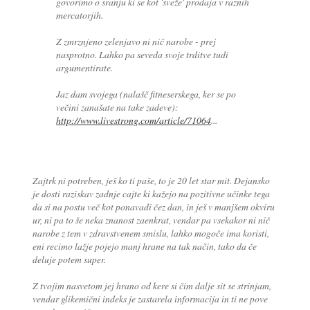
govorimo o sranju ki se kot 'sveže' prodaja v raznih
mercatorjih.
Z zmrznjeno zelenjavo ni nič narobe - prej
nasprotno. Lahko pa seveda svoje trditve tudi
argumentirate.
Jaz dam svojega (nalašč fitneserskega, ker se po
večini zanašate na take zadeve):
http://www.livestrong.com/article/71064
...
Zajtrk ni potreben, ješ ko ti paše, to je 20 let star mit. Dejansko
je dosti raziskav zadnje cajte ki kažejo na pozitivne učinke tega
da si na postu več kot ponavadi čez dan, in ješ v manjšem okviru
ur, ni pa to še neka znanost zaenkrat, vendar pa vsekakor ni nič
narobe z tem v zdravstvenem smislu, lahko mogoče ima koristi,
eni recimo lažje pojejo manj hrane na tak način, tako da če
deluje potem super.
Z tvojim nasvetom jej hrano od kere si čim dalje sit se strinjam,
vendar glikemični indeks je zastarela informacija in ti ne pove