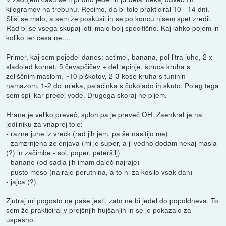
kilogramov na trebuhu. Recimo, da bi tole prakticiral 10 - 14 dni.
Sliši se malo, a sem že poskusil in se po koncu nisem spet zredil.
Rad bi se vsega skupaj lotil malo bolj specifično. Kaj lahko pojem in
koliko ter česa ne....
Primer, kaj sem pojedel danes: actimel, banana, pol litra juhe, 2 x
sladoled kornet, 5 čevapčičev + del lepinje, štruca kruha s
zeliščnim maslom, ~10 piškotov, 2-3 kose kruha s tuninin
namazom, 1-2 dcl mleka, palačinka s čokolado in skuto. Poleg tega
sem spil kar precej vode. Drugega skoraj ne pijem.
Hrane je veliko preveč, sploh pa je preveč OH. Zaenkrat je na
jedilniku za vnaprej tole:
- razne juhe iz vrečk (rad jih jem, pa še nasitijo me)
- zamzrnjena zelenjava (mi je super, a ji vedno dodam nekaj masla
(?) in začimbe - sol, poper, peteršilj)
- banane (od sadja jih imam daleč najraje)
- pusto meso (najraje perutnina, a to ni za kosilo vsak dan)
- jajca (?)
Zjutraj mi pogosto ne paše jesti, zato ne bi jedel do popoldneva. To
sem že prakticiral v prejšnjih hujšanjih in se je pokazalo za
uspešno.