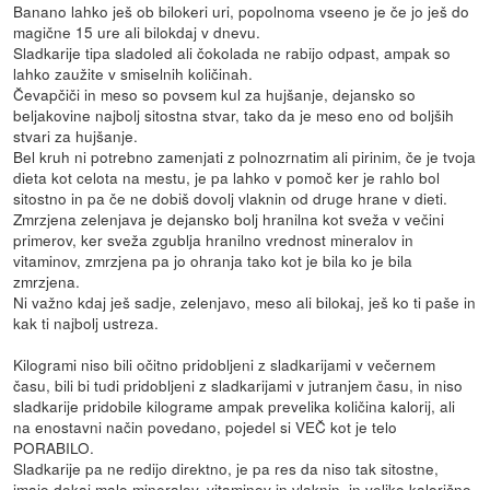
Banano lahko ješ ob bilokeri uri, popolnoma vseeno je če jo ješ do
magične 15 ure ali bilokdaj v dnevu.
Sladkarije tipa sladoled ali čokolada ne rabijo odpast, ampak so
lahko zaužite v smiselnih količinah.
Čevapčiči in meso so povsem kul za hujšanje, dejansko so
beljakovine najbolj sitostna stvar, tako da je meso eno od boljših
stvari za hujšanje.
Bel kruh ni potrebno zamenjati z polnozrnatim ali pirinim, če je tvoja
dieta kot celota na mestu, je pa lahko v pomoč ker je rahlo bol
sitostno in pa če ne dobiš dovolj vlaknin od druge hrane v dieti.
Zmrzjena zelenjava je dejansko bolj hranilna kot sveža v večini
primerov, ker sveža zgublja hranilno vrednost mineralov in
vitaminov, zmrzjena pa jo ohranja tako kot je bila ko je bila
zmrzjena.
Ni važno kdaj ješ sadje, zelenjavo, meso ali bilokaj, ješ ko ti paše in
kak ti najbolj ustreza.
Kilogrami niso bili očitno pridobljeni z sladkarijami v večernem
času, bili bi tudi pridobljeni z sladkarijami v jutranjem času, in niso
sladkarije pridobile kilograme ampak prevelika količina kalorij, ali
na enostavni način povedano, pojedel si VEČ kot je telo
PORABILO.
Sladkarije pa ne redijo direktno, je pa res da niso tak sitostne,
imajo dokaj malo mineralov, vitaminov in vlaknin, in veliko kalorično