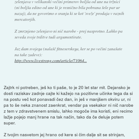
zelenjava v velikanski večini primerov boljša od une na tržnici
(ni boljša edino od une ki je resnično bila pobrana šele par ur
nazaj), da ne govorimo o sranju ki se kot 'sveže' prodaja v raznih
mercatorjih.
Z zmrznjeno zelenjavo ni nič narobe - prej nasprotno. Lahko pa
seveda svoje trditve tudi argumentirate.
Jaz dam svojega (nalašč fitneserskega, ker se po večini zanašate
na take zadeve):
http://www.livestrong.com/article/71064...
Zajtrk ni potreben, ješ ko ti paše, to je 20 let star mit. Dejansko je
dosti raziskav zadnje cajte ki kažejo na pozitivne učinke tega da si
na postu več kot ponavadi čez dan, in ješ v manjšem okviru ur, ni
pa to še neka znanost zaenkrat, vendar pa vsekakor ni nič narobe
z tem v zdravstvenem smislu, lahko mogoče ima koristi, eni recimo
lažje pojejo manj hrane na tak način, tako da če deluje potem
super.
Z tvojim nasvetom jej hrano od kere si čim dalje sit se strinjam,