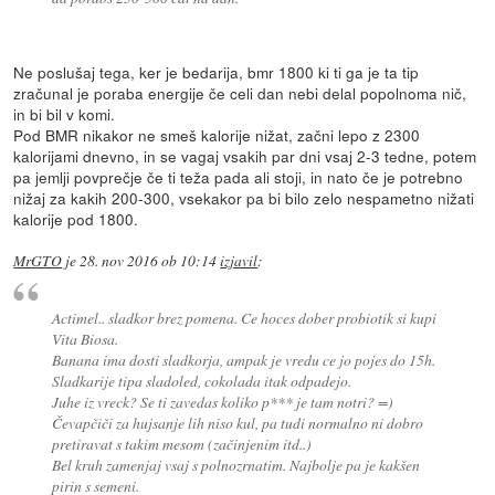
Ne poslušaj tega, ker je bedarija, bmr 1800 ki ti ga je ta tip
zračunal je poraba energije če celi dan nebi delal popolnoma nič,
in bi bil v komi.
Pod BMR nikakor ne smeš kalorije nižat, začni lepo z 2300
kalorijami dnevno, in se vagaj vsakih par dni vsaj 2-3 tedne, potem
pa jemlji povprečje če ti teža pada ali stoji, in nato če je potrebno
nižaj za kakih 200-300, vsekakor pa bi bilo zelo nespametno nižati
kalorije pod 1800.
MrGTO
je
28. nov 2016 ob 10:14
izjavil
:
Actimel.. sladkor brez pomena. Ce hoces dober probiotik si kupi
Vita Biosa.
Banana ima dosti sladkorja, ampak je vredu ce jo pojes do 15h.
Sladkarije tipa sladoled, cokolada itak odpadejo.
Juhe iz vreck? Se ti zavedas koliko p*** je tam notri? =)
Čevapčiči za hujsanje lih niso kul, pa tudi normalno ni dobro
pretiravat s takim mesom (začinjenim itd..)
Bel kruh zamenjaj vsaj s polnozrnatim. Najbolje pa je kakšen
pirin s semeni.