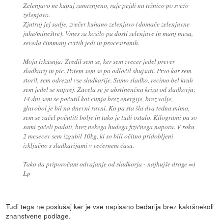
Zelenjavo ne kupuj zamrznjeno, raje pejdi na tržnico po svežo
zelenjavo.
Zjutraj jej sadje, zvečer kuhano zelenjavo (domače zelenjavne
juhe/mineštre). Vmes za kosilo pa dosti zelenjave in manj mesa,
seveda čimmanj cvrtih jedi in procesiranih.
Moja izkusnja: Zredil sem se, ker sem zvecer jedel prever
sladkarij in pic. Potem sem se pa odločil shujsati. Prvo kar sem
storil, sem odrezal vse sladkarije. Samo sladko, recimo bel kruh
sem jedel se naprej. Zacela se je abstinenčna kriza od sladkorja;
14 dni sem se počutil kot cunja brez energije, brez volje,
glavobol je bil na dnevni ravni. Ko pa sta šla dva tedna mimo,
sem se začel počutiti bolje in tako je tudi ostalo. Kilogrami pa so
sami začeli padati, brez nekega hudega fizičnega napora. V roku
2 mesecev sem izgubil 10kg, ki so bili očitno pridobljeni
izključno s sladkarijami v večernem času.
Tako da priporočam odvajanje od sladkorja - najhujše droge =)
Lp
Tudi tega ne poslušaj ker je vse napisano bedarija brez kakršnekoli
znanstvene podlage.