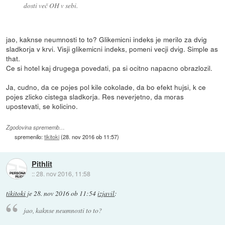
dosti več OH v sebi.
jao, kaknse neumnosti to to? Glikemicni indeks je merilo za dvig
sladkorja v krvi. Visji glikemicni indeks, pomeni vecji dvig. Simple as
that.
Ce si hotel kaj drugega povedati, pa si ocitno napacno obrazlozil.
Ja, cudno, da ce pojes pol kile cokolade, da bo efekt hujsi, k ce
pojes zlicko cistega sladkorja. Res neverjetno, da moras
upostevati, se kolicino.
Zgodovina sprememb…
spremenilo:
tikitoki
(
28. nov 2016 ob 11:57
)
Pithlit
::
28. nov 2016, 11:58
tikitoki
je
28. nov 2016 ob 11:54
izjavil
:
jao, kaknse neumnosti to to?