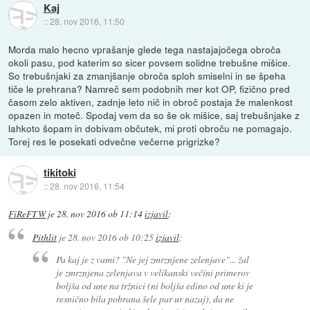
Kaj
::
28. nov 2016, 11:50
Morda malo hecno vprašanje glede tega nastajajočega obroča
okoli pasu, pod katerim so sicer povsem solidne trebušne mišice.
So trebušnjaki za zmanjšanje obroča sploh smiselni in se špeha
tiče le prehrana? Namreč sem podobnih mer kot OP, fizično pred
časom zelo aktiven, zadnje leto nič in obroč postaja že malenkost
opazen in moteč. Spodaj vem da so še ok mišice, saj trebušnjake z
lahkoto šopam in dobivam občutek, mi proti obroču ne pomagajo.
Torej res le posekati odvečne večerne prigrizke?
tikitoki
::
28. nov 2016, 11:54
FiReFTW
je
28. nov 2016 ob 11:14
izjavil
:
Pithlit
je
28. nov 2016 ob 10:25
izjavil
:
Pa kaj je z vami? "Ne jej zmrznjene zelenjave"... žal
je zmrznjena zelenjava v velikanski večini primerov
boljša od une na tržnici (ni boljša edino od une ki je
resnično bila pobrana šele par ur nazaj), da ne