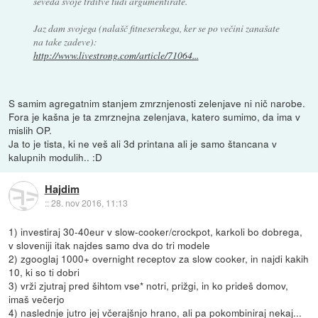
seveda svoje trditve tudi argumentirate.
Jaz dam svojega (nalašč fitneserskega, ker se po večini zanašate
na take zadeve):
http://www.livestrong.com/article/71064...
S samim agregatnim stanjem zmrznjenosti zelenjave ni nič narobe.
Fora je kašna je ta zmrznejna zelenjava, katero sumimo, da ima v
mislih OP.
Ja to je tista, ki ne veš ali 3d printana ali je samo štancana v
kalupnih modulih.. :D
Hajdim
::
28. nov 2016, 11:13
1) investiraj 30-40eur v slow-cooker/crockpot, karkoli bo dobrega,
v sloveniji itak najdes samo dva do tri modele
2) zgooglaj 1000+ overnight receptov za slow cooker, in najdi kakih
10, ki so ti dobri
3) vrži zjutraj pred šihtom vse* notri, prižgi, in ko prideš domov,
imaš večerjo
4) naslednje jutro jej včerajšnjo hrano, ali pa pokombiniraj nekaj...