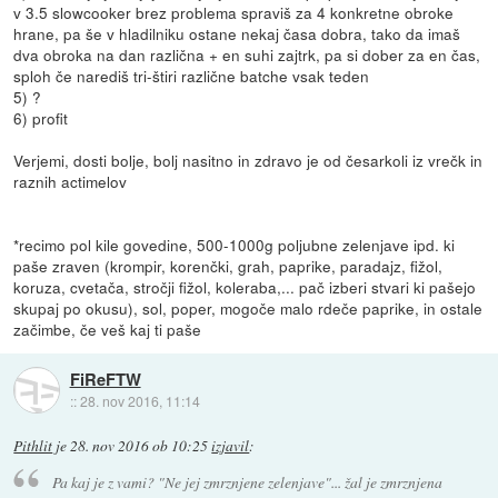
v 3.5 slowcooker brez problema spraviš za 4 konkretne obroke
hrane, pa še v hladilniku ostane nekaj časa dobra, tako da imaš
dva obroka na dan različna + en suhi zajtrk, pa si dober za en čas,
sploh če narediš tri-štiri različne batche vsak teden
5) ?
6) profit
Verjemi, dosti bolje, bolj nasitno in zdravo je od česarkoli iz vrečk in
raznih actimelov
*recimo pol kile govedine, 500-1000g poljubne zelenjave ipd. ki
paše zraven (krompir, korenčki, grah, paprike, paradajz, fižol,
koruza, cvetača, stročji fižol, koleraba,... pač izberi stvari ki pašejo
skupaj po okusu), sol, poper, mogoče malo rdeče paprike, in ostale
začimbe, če veš kaj ti paše
FiReFTW
::
28. nov 2016, 11:14
Pithlit
je
28. nov 2016 ob 10:25
izjavil
:
Pa kaj je z vami? "Ne jej zmrznjene zelenjave"... žal je zmrznjena