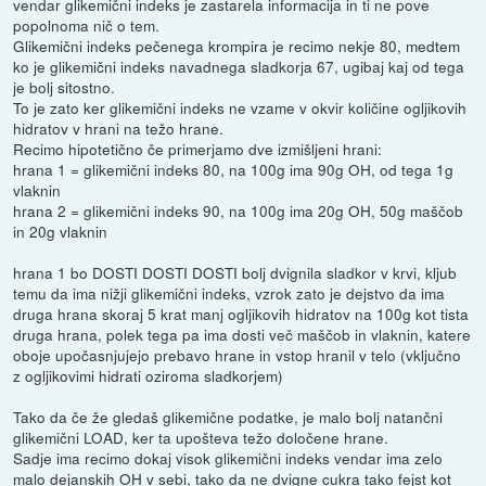
vendar glikemični indeks je zastarela informacija in ti ne pove
popolnoma nič o tem.
Glikemični indeks pečenega krompira je recimo nekje 80, medtem
ko je glikemični indeks navadnega sladkorja 67, ugibaj kaj od tega
je bolj sitostno.
To je zato ker glikemični indeks ne vzame v okvir količine ogljikovih
hidratov v hrani na težo hrane.
Recimo hipotetično če primerjamo dve izmišljeni hrani:
hrana 1 = glikemični indeks 80, na 100g ima 90g OH, od tega 1g
vlaknin
hrana 2 = glikemični indeks 90, na 100g ima 20g OH, 50g maščob
in 20g vlaknin
hrana 1 bo DOSTI DOSTI DOSTI bolj dvignila sladkor v krvi, kljub
temu da ima nižji glikemični indeks, vzrok zato je dejstvo da ima
druga hrana skoraj 5 krat manj ogljikovih hidratov na 100g kot tista
druga hrana, polek tega pa ima dosti več maščob in vlaknin, katere
oboje upočasnjujejo prebavo hrane in vstop hranil v telo (vključno
z ogljikovimi hidrati oziroma sladkorjem)
Tako da če že gledaš glikemične podatke, je malo bolj natančni
glikemični LOAD, ker ta upošteva težo določene hrane.
Sadje ima recimo dokaj visok glikemični indeks vendar ima zelo
malo dejanskih OH v sebi, tako da ne dvigne cukra tako fejst kot