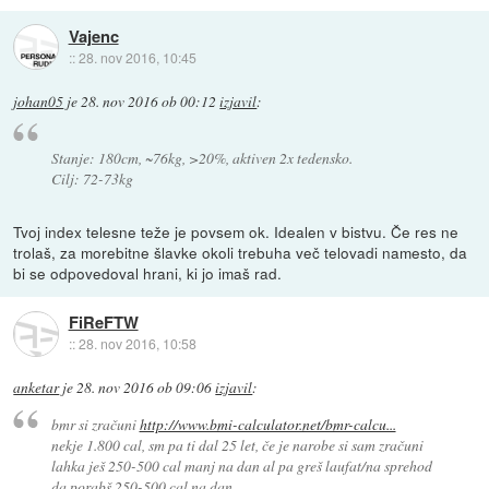
Vajenc
::
28. nov 2016, 10:45
johan05
je
28. nov 2016 ob 00:12
izjavil
:
Stanje: 180cm, ~76kg, >20%, aktiven 2x tedensko.
Cilj: 72-73kg
Tvoj index telesne teže je povsem ok. Idealen v bistvu. Če res ne
trolaš, za morebitne šlavke okoli trebuha več telovadi namesto, da
bi se odpovedoval hrani, ki jo imaš rad.
FiReFTW
::
28. nov 2016, 10:58
anketar
je
28. nov 2016 ob 09:06
izjavil
:
bmr si zračuni
http://www.bmi-calculator.net/bmr-calcu...
nekje 1.800 cal, sm pa ti dal 25 let, če je narobe si sam zračuni
lahka ješ 250-500 cal manj na dan al pa greš laufat/na sprehod
da porabš 250-500 cal na dan.