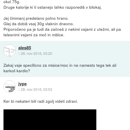
okol 75g.
Druge kalorije ki ti ostanejo lahko razporediš v bilokaj.
Jej čimmanj predelano polno hrano.
Glej da dobiš vsaj 30g vlaknin dnevno.
Priporočeno pa je tudi da začneš z nekimi vajami z utežmi, ali pa
telesnimi vajami za moč in mišice.
ales85
::
28. nov 2016, 03:20
Zakaj vaje specificno za misice/moc in ne namesto tega tek ali
karkoli kardio?
jype
::
28. nov 2016, 03:53
Ker bi nekateri bili radi zgolj videti zdravi.