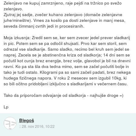
Zelenjavo ne kupuj zamrznjeno, raje pejdi na tržnico po svežo
zelenjavo.
Zjutraj jej sadje, zvečer kuhano zelenjavo (domače zelenjavne
juhe/mineštre). Vmes za kosilo pa dosti zelenjave in manj mesa,
seveda čimmanj cvrtih jedi in procesiranih.
Moja izkusnja: Zredil sem se, ker sem zvecer jedel prever sladkarij
in pic. Potem sem se pa odločil shujsati. Prvo kar sem storil, sem
odrezal vse sladkarije. Samo sladko, recimo bel kruh sem jedel se
naprej. Zacela se je abstinenčna kriza od sladkorja; 14 dni sem se
počutil kot cunja brez energije, brez volje, glavobol je bil na dnevni
ravni. Ko pa sta šla dva tedna mimo, sem se začel počutiti bolje in
tako je tudi ostalo. Kilogrami pa so sami začeli padati, brez nekega
hudega fizičnega napora. V roku 2 mesecev sem izgubil 10kg, ki
so bili očitno pridobljeni izključno s sladkarijami v večernem času.
Tako da priporočam odvajanje od sladkorja - najhujše droge =)
Lp
Blegoš
::
28. nov 2016, 10:22