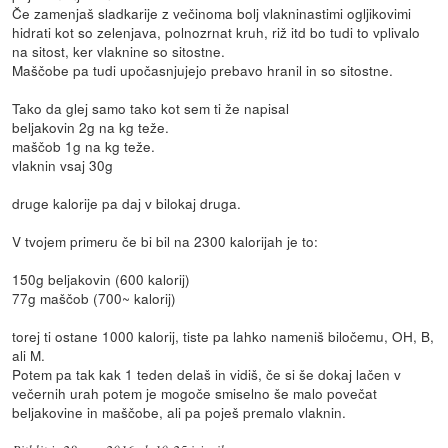
Če zamenjaš sladkarije z večinoma bolj vlakninastimi ogljikovimi
hidrati kot so zelenjava, polnozrnat kruh, riž itd bo tudi to vplivalo
na sitost, ker vlaknine so sitostne.
Maščobe pa tudi upočasnjujejo prebavo hranil in so sitostne.
Tako da glej samo tako kot sem ti že napisal
beljakovin 2g na kg teže.
maščob 1g na kg teže.
vlaknin vsaj 30g
druge kalorije pa daj v bilokaj druga.
V tvojem primeru če bi bil na 2300 kalorijah je to:
150g beljakovin (600 kalorij)
77g maščob (700~ kalorij)
torej ti ostane 1000 kalorij, tiste pa lahko nameniš biločemu, OH, B,
ali M.
Potem pa tak kak 1 teden delaš in vidiš, če si še dokaj lačen v
večernih urah potem je mogoče smiselno še malo povečat
beljakovine in maščobe, ali pa poješ premalo vlaknin.