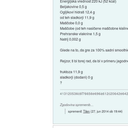
Energijska vrednost 220 kJ (52 kcal)
Beljakovine 0,5 g
Ogljikovi hidrati 12,4 g
od teh sladkorji 11,9 g
Maščobe 0,0 g
Maščobe (od teh nasičene maščobne kisline
Prehranske vlaknine 1,5 g
Natrij 0,002 g
Glede na to, da gre za 100% sadni smoothie
Rejzor, ti bi torej rad, da bi v primeru jagod
fruktoza 11,9 g
sladkorji (dodani) 0 g
?
413120536c6f76656e696a612c20642e64
Zgodovina sprememb…
spremenil:
Tilen
(
27. jun 2014 ob 19:44
)