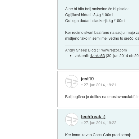
A ne bi bilo bolj smiselno če bi pisalo:
Ogljikovi hidrati: 8,4g /100ml
Od tega dodani sladkorji: 4g /100ml
Ker recimo stvari bazirane na sadju imajo 
mišljeno tako in sem imel vedno to srečo, d
Angry Sheep Blog @ www.rejzor.com
zaklenil:
dzinks63
(
30. jun 2014 ob 20
jest10
::
27. jun 2014, 19:21
Bolj logična je delitev na enostavne(slabi) 
techfreak :)
::
27. jun 2014, 19:22
Ker imam ravno Coca-Colo pred seboj: