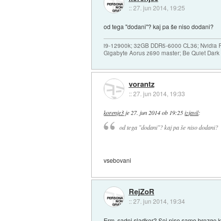
::
27. jun 2014, 19:25
od tega "dodani"? kaj pa še niso dodani?
i9-12900k; 32GB DDR5-6000 CL36; Nvidia R
Gigabyte Aorus z690 master; Be Quiet Dar
vorantz
::
27. jun 2014, 19:33
korenje3
je
27. jun 2014 ob 19:25
izjavil
:
od tega "dodani"? kaj pa še niso dodani?
vsebovani
RejZoR
::
27. jun 2014, 19:34
Erm, sadni sladkor? Sej niso samo brozge kot