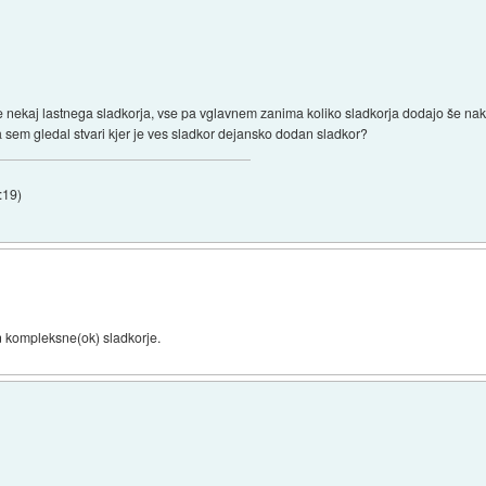
že nekaj lastnega sladkorja, vse pa vglavnem zanima koliko sladkorja dodajo še na
a sem gledal stvari kjer je ves sladkor dejansko dodan sladkor?
:19
)
in kompleksne(ok) sladkorje.