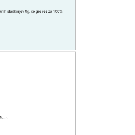
anih sladkorjev 0g, če gre res za 100%
...).