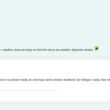
ti == sladkor, sicer pa tukaj ne dvomim da je ves sladkor dejansko dodan
azirano na pravem sadju te zanimajo samo dodani sladkorji, ker tistega v sadju itaq