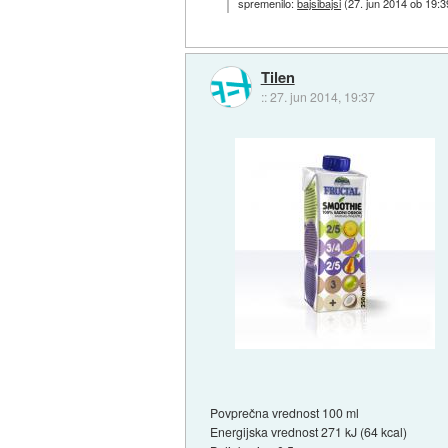
spremenilo:
bajsibajsi
(
27. jun 2014 ob 19:3
Tilen
::
27. jun 2014, 19:37
Povprečna vrednost 100 ml
Energijska vrednost 271 kJ (64 kcal)