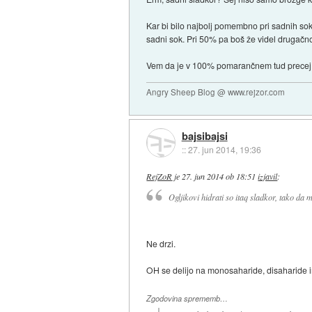
Kar bi bilo najbolj pomembno pri sadnih so
sadni sok. Pri 50% pa boš že videl drugačno
Vem da je v 100% pomarančnem tud precej sla
Angry Sheep Blog @ www.rejzor.com
bajsibajsi
::
27. jun 2014, 19:36
RejZoR
je
27. jun 2014 ob 18:51
izjavil
:
Ogljikovi hidrati so itaq sladkor, tako da 
Ne drzi.
OH se delijo na monosaharide, disaharide in p
Zgodovina sprememb…