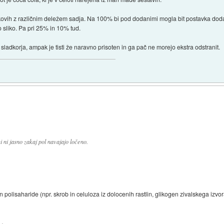
kovih z različnim deležem sadja. Na 100% bi pod dodanimi mogla bit postavka dod
 sliko. Pa pri 25% in 10% tud.
dkorja, ampak je tisti že naravno prisoten in ga pač ne morejo ekstra odstranit.
mi ni jasno zakaj pol navajajo ločeno.
olisaharide (npr. skrob in celuloza iz dolocenih rastlin, glikogen zivalskega izvora,