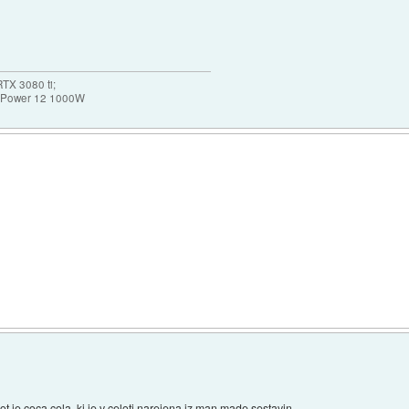
TX 3080 ti;
k Power 12 1000W
 je coca cola, ki je v celoti narejena iz man made sestavin.