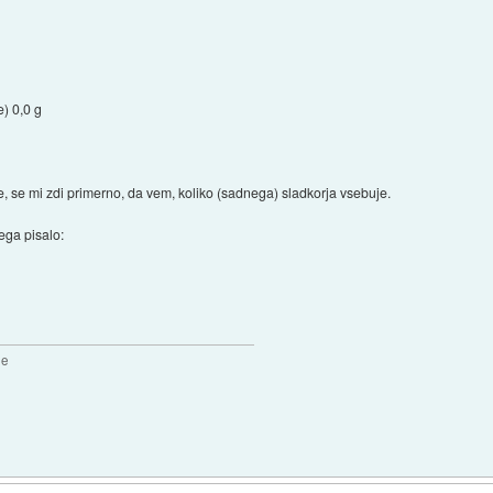
) 0,0 g
, se mi zdi primerno, da vem, koliko (sadnega) sladkorja vsebuje.
nega pisalo:
2e