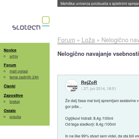
Evropska vesoljska agencija razvija svojo rak
Forum
»
Loža
»
Nelogično nav
Novice
Nelogično navajanje vsebnosti
arhiv
Forum
mali oglasi
teme zadnjih 24h
RejZoR
Članki
::
27. jun 2014, 18:51
Zaposlitve
Že dalj časa mal bolj spremljam sestavine v 
brskaj
gor piše...
Ostalo
pravila
Ogljikovi hidrati: 8,4g /100ml
Od tega sladkorji: 8,4g /100ml
In na like 99% stvari sem videl, da sta bili 