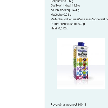
Beljakovine 0,5 g
Ogljikovi hidrati 14,9 g
od teh sladkorji 14,4 g
Maščobe 0,04 g
Maščobe (od teh nasičene maščobne kisline
Prehranske vlaknine 0,9 g
Natrij 0,012 g
Povprečna vrednost 100ml