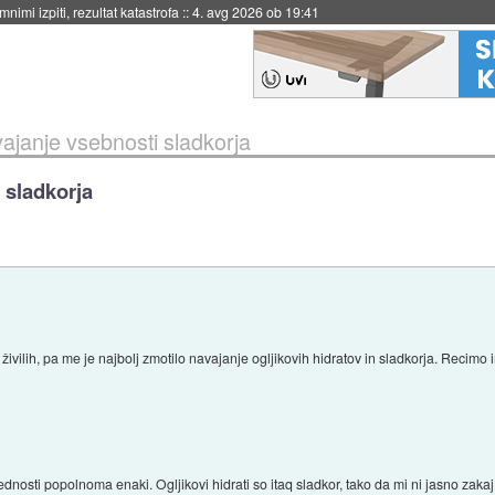
eto za večkratno uporabo
::
4. avg 2026 ob 19:41
ajanje vsebnosti sladkorja
 sladkorja
živilih, pa me je najbolj zmotilo navajanje ogljikovih hidratov in sladkorja. Recim
vrednosti popolnoma enaki. Ogljikovi hidrati so itaq sladkor, tako da mi ni jasno zaka