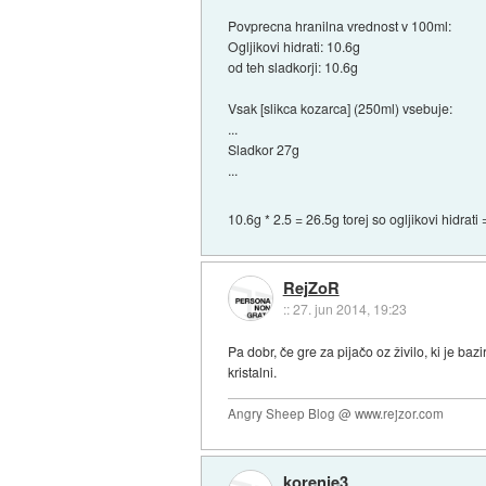
Povprecna hranilna vrednost v 100ml:
Ogljikovi hidrati: 10.6g
od teh sladkorji: 10.6g
Vsak [slikca kozarca] (250ml) vsebuje:
...
Sladkor 27g
...
10.6g * 2.5 = 26.5g torej so ogljikovi hidra
RejZoR
::
27. jun 2014, 19:23
Pa dobr, če gre za pijačo oz živilo, ki je b
kristalni.
Angry Sheep Blog @ www.rejzor.com
korenje3