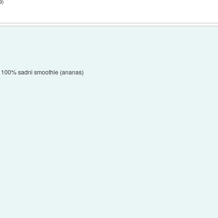
9
)
100% sadni smoothie (ananas)