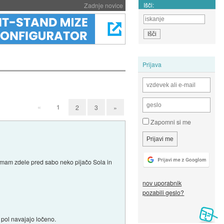
Išči:
Zadnje novice
Prijava
«
1
2
3
»
Zapomni si me
o imam zdele pred sabo neko pijačo Sola in
nov uporabnik
pozabili geslo?
j pol navajajo ločeno.