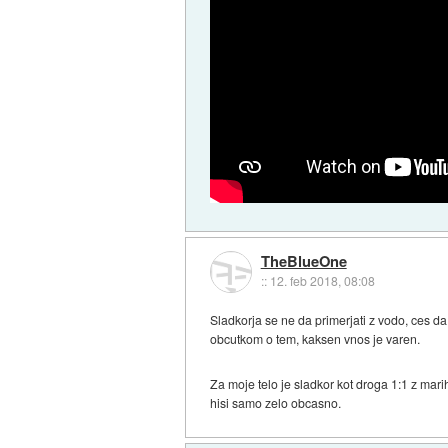
TheBlueOne
::
12. feb 2018, 08:08
Sladkorja se ne da primerjati z vodo, ces d
obcutkom o tem, kaksen vnos je varen.
Za moje telo je sladkor kot droga 1:1 z mar
hisi samo zelo obcasno.