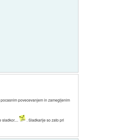
ani s pocasnim povecevanjem in zamegljenim
 sladkor....
. Sladkarije so zato pri