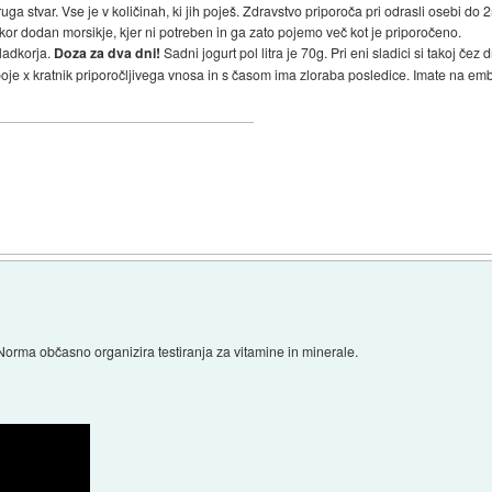
druga stvar. Vse je v količinah, ki jih poješ. Zdravstvo priporoča pri odrasli osebi do 
or dodan morsikje, kjer ni potreben in ga zato pojemo več kot je priporočeno.
ladkorja.
Doza za dva dni!
Sadni jogurt pol litra je 70g. Pri eni sladici si takoj čez
di poje x kratnik priporočljivega vnosa in s časom ima zloraba posledice. Imate na 
orma občasno organizira testiranja za vitamine in minerale.