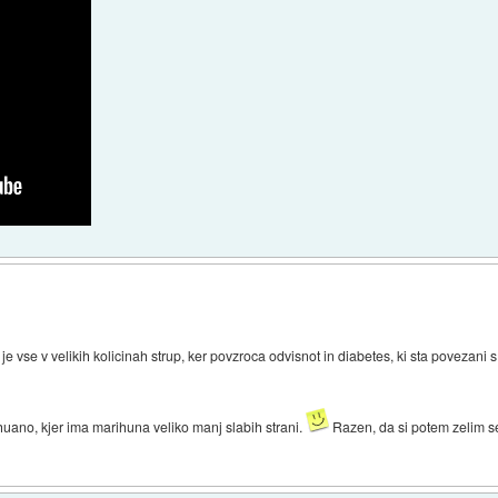
a je vse v velikih kolicinah strup, ker povzroca odvisnot in diabetes, ki sta povez
ihuano, kjer ima marihuna veliko manj slabih strani.
Razen, da si potem zelim se