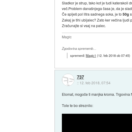
Sladkor je strup, tako kot je tudi katerakoli 
več.Problem današnjega časa je, da je sladk
Če spiješ pol litra sadnega soka, je to
50g
s
Zakaj je tihi ubijalec? Zato ker večina lju
Zračunajte si vsaj na palec.
Magic
Zgodovina sprememb…
spremenil:
Magic1
(
12. feb 2018 ob 07:45
)
737
::
12. feb 2018, 07:54
Elomat, mogoče ti manjka kroma. Trgovina N
Tole te bo streznilo: