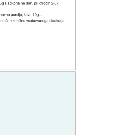
25g sladkorja na dan, pri otrocih 2-3x
 dnevno porcijo, kava 10g....
embalačah količino vsebovanega sladkorja.