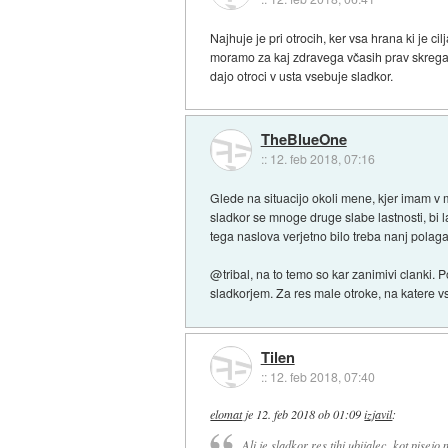
Najhuje je pri otrocih, ker vsa hrana ki je 
moramo za kaj zdravega včasih prav skregati 
dajo otroci v usta vsebuje sladkor.
TheBlueOne
::
12. feb 2018, 07:16
Glede na situacijo okoli mene, kjer imam v m
sladkor se mnoge druge slabe lastnosti, bi l
tega naslova verjetno bilo treba nanj polaga
@tribal, na to temo so kar zanimivi clanki.
sladkorjem. Za res male otroke, na katere 
Tilen
::
12. feb 2018, 07:40
elomat
je
12. feb 2018 ob 01:09
izjavil
:
Ali je sladkor res tihi ubijalec, kot pisej