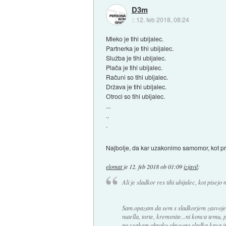
D3m
::
12. feb 2018, 08:24
Mleko je tihi ubijalec.
Partnerka je tihi ubijalec.
Služba je tihi ubijalec.
Plača je tihi ubijalec.
Računi so tihi ubijalec.
Država je tihi ubijalec.
Otroci so tihi ubijalec.
...
..
.
Najbolje, da kar uzakonimo samomor, kot pr
elomat
je
12. feb 2018 ob 01:09
izjavil
:
Ali je sladkor res tihi ubijalec, kot pisej
Sam.opazam da sem s sladkorjem zasvojen 
nutella, torte, kremsnite...ni konca temu, 
po vsakem obroku obvezno sladka kava i