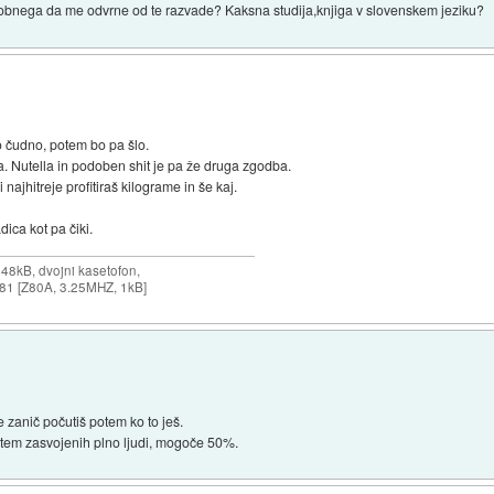
dobnega da me odvrne od te razvade? Kaksna studija,knjiga v slovenskem jeziku?
bo čudno, potem bo pa šlo.
. Nutella in podoben shit je pa že druga zgodba.
najhitreje profitiraš kilograme in še kaj.
ica kot pa čiki.
 48kB, dvojni kasetofon,
X-81 [Z80A, 3.25MHZ, 1kB]
e zanič počutiš potem ko to ješ.
s tem zasvojenih plno ljudi, mogoče 50%.