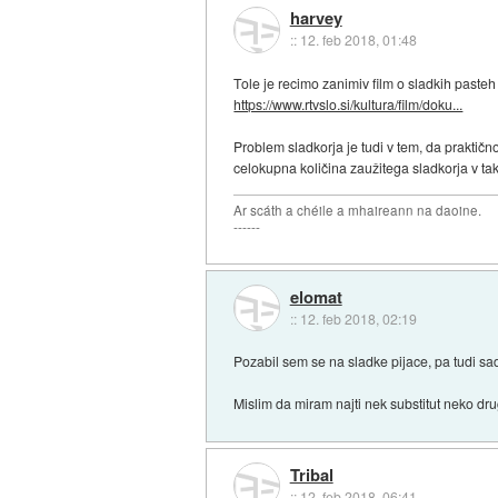
harvey
::
12. feb 2018, 01:48
Tole je recimo zanimiv film o sladkih pasteh
https://www.rtvslo.si/kultura/film/doku...
Problem sladkorja je tudi v tem, da praktičn
celokupna količina zaužitega sladkorja v tak
Ar scáth a chéile a mhaireann na daoine.
------
elomat
::
12. feb 2018, 02:19
Pozabil sem se na sladke pijace, pa tudi sad
Mislim da miram najti nek substitut neko dru
Tribal
::
12. feb 2018, 06:41