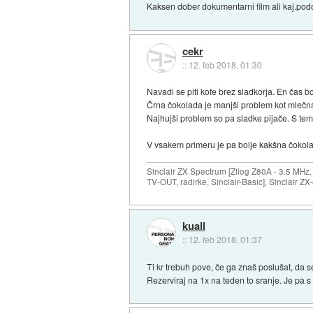
Kaksen dober dokumentarni film ali kaj.po
cekr
::
12. feb 2018, 01:30
Navadi se piti kofe brez sladkorja. En čas 
Črna čokolada je manjši problem kot mlečna
Najhujši problem so pa sladke pijače. S temi 
V vsakem primeru je pa bolje kakšna čokolad
Sinclair ZX Spectrum [Zilog Z80A - 3.5 MHz,
TV-OUT, radirke, Sinclair-Basic], Sinclair Z
kuall
::
12. feb 2018, 01:37
Ti kr trebuh pove, če ga znaš poslušat, da s
Rezerviraj na 1x na teden to sranje. Je pa 