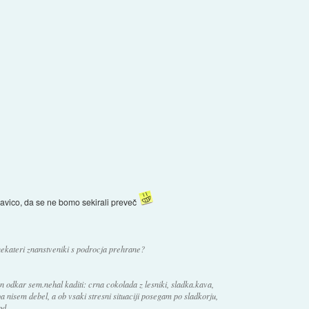
avico, da se ne bomo sekirali preveč
o nekateri znanstveniki s podrocja prehrane?
odkar sem.nehal kaditi: crna cokolada z lesniki, sladka.kava,
pa nisem debel, a ob vsaki stresni situaciji posegam po sladkorju,
pd.