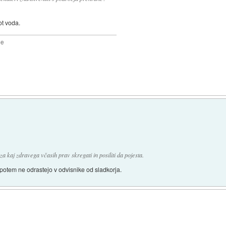
ot voda.
2e
kaj zdravega včasih prav skregati in posiliti da pojesta.
 potem ne odrastejo v odvisnike od sladkorja.