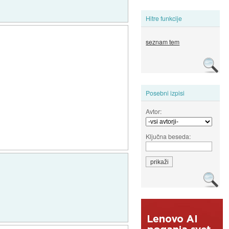
Hitre funkcije
seznam tem
Posebni izpisi
Avtor:
Ključna beseda: