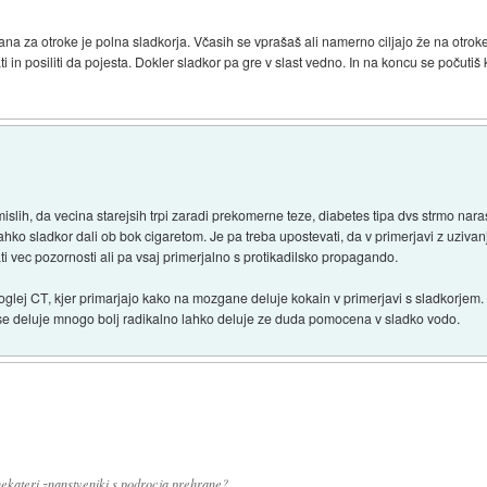
ciljana za otroke je polna sladkorja. Včasih se vprašaš ali namerno ciljajo že na ot
in posiliti da pojesta. Dokler sladkor pa gre v slast vedno. In na koncu se počutiš k
islih, da vecina starejsih trpi zaradi prekomerne teze, diabetes tipa dvs strmo nar
ahko sladkor dali ob bok cigaretom. Je pa treba upostevati, da v primerjavi z uzivanj
ti vec pozornosti ali pa vsaj primerjalno s protikadilsko propagando.
 Poglej CT, kjer primarjajo kako na mozgane deluje kokain v primerjavi s sladkorjem
vse deluje mnogo bolj radikalno lahko deluje ze duda pomocena v sladko vodo.
o nekateri znanstveniki s podrocja prehrane?