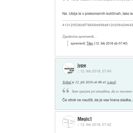
Ne. Ubija le v prekomernih količinah, tako k
413120536c6f76656e696a612c20642e64
Zgodovina sprememb…
spremenil:
Tilen
(
12. feb 2018 ob 07:40
)
jype
::
12. feb 2018, 07:40
Tribal
je
12. feb 2018 ob 06:41
izjavil
:
Sam opažam pri tamalima, da se moramo za 
Če otrok ne naučiš, da je vsa hrana sladka,
Magic1
::
12. feb 2018, 07:42