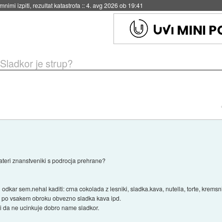
eto za večkratno uporabo
::
4. avg 2026 ob 19:41
Sladkor je strup?
nekateri znanstveniki s podrocja prehrane?
ar sem.nehal kaditi: crna cokolada z lesniki, sladka.kava, nutella, torte, kremsni
ju, po vsakem obroku obvezno sladka kava ipd.
 mi da ne ucinkuje dobro name sladkor.