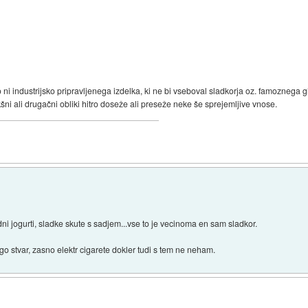
o ni industrijsko pripravljenega izdelka, ki ne bi vseboval sladkorja oz. famoznega
šni ali drugačni obliki hitro doseže ali preseže neke še sprejemljive vnose.
ni jogurti, sladke skute s sadjem...vse to je vecinoma en sam sladkor.
go stvar, zasno elektr cigarete dokler tudi s tem ne neham.