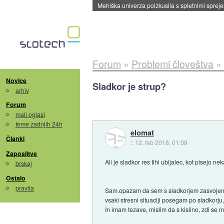
Evropska vesoljska agencija razvija svojo rak
Forum
»
Problemi človeštva
»
Novice
Sladkor je strup?
arhiv
Forum
mali oglasi
teme zadnjih 24h
elomat
Članki
::
12. feb 2018, 01:09
Zaposlitve
Ali je sladkor res tihi ubijalec, kot pisejo 
brskaj
Ostalo
pravila
Sam.opazam da sem s sladkorjem zasvojen odk
vsaki stresni situaciji posegam po sladkor
In imam tezave, mislim da s kislino, zdi se