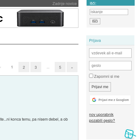
Išči:
Zadnje novice
Prijava
«
1
...
2
3
5
»
Zapomni si me
nov uporabnik
te...ni konca temu, pa nisem debel, a ob
pozabili geslo?