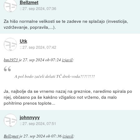
Bellzmet
::
27. sep 2024, 07:36
Za hišo normalne velikosti se te zadeve ne splačajo (investicija,
vzdrževanje, popravila,...).
Utk
::
27. sep 2024, 07:42
bm1973
je
27. sep 2024 ob 07:24
izjavil
:
A pol bodo začeli delati TČ drek-voda?!?!?!?!
Ja, najbolje da se vrnemo nazaj na greznice, naredimo spirala po
njej, občasno pa še kakšno vžigalico not vržemo, da malo
pohitrimo prenos toplote...
johnnyyy
::
27. sep 2024, 07:51
Bellzmet
je
27. sep 2024 ob 07:36
izjavil
: