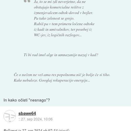
Ja, to se mi zdi neverjetno, da ne
obstajajo komercialne rešitve z
izmenjevalcem odtok-dovod v bojler.
Pa tako zelenost se grejo.
Rabiš pa v tem primeru ločene odtoke
iz kadi in umivalnikov, ter posebej iz
WC-jev, iz logičnih razlogov...
Ti bi rad imel alge in umnazanijo nazaj v kad?
Če o nečem ne veš ama res popolnoma nič je bolje če si tiho.
Kake nebuloze. Googlaj rekuperacijo energije...
In kako očisti "nesnago"?
sbawe64
::
27. sep 2024, 10:06
Bellzmet
je
27. sep 2024 ob 07:53
izjavil
: