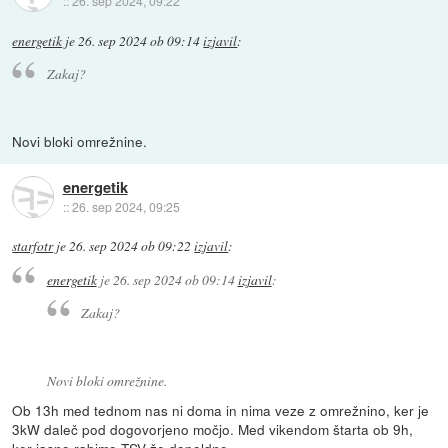
::
26. sep 2024, 09:22
energetik
je
26. sep 2024 ob 09:14
izjavil
:
Zakaj?
Novi bloki omrežnine.
energetik
::
26. sep 2024, 09:25
starfotr
je
26. sep 2024 ob 09:22
izjavil
:
energetik
je
26. sep 2024 ob 09:14
izjavil
:
Zakaj?
Novi bloki omrežnine.
Ob 13h med tednom nas ni doma in nima veze z omrežnino, ker je
3kW daleč pod dogovorjeno močjo. Med vikendom štarta ob 9h,
ker jasno rabimo TSV že dopoldne.