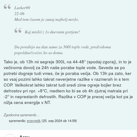
Lurker99
22-06
Med tem časom je zunaj najbolj mrzlo.
Kaj misliš z 1x dnevnim gretjem?
Da porabijo na dan samo za 300l tople vode, predvidoma
popoldne/zvečer, ko so doma.
Tako je, ob 13h mi segreje 300L na 44-48° (spodaj-zgoraj), in to je
večinoma dovolj za 24h naše porabe tople vode. Seveda se po
potrebi dogreje tudi vmes, če je poraba večja. Ob 13h pa zato, ker
so vsaj pozimi lahko takrat neverjetne razlike v razmerah in s tem
COP. Velikokrat lahko takrat tudi sredi zime ogreje bojler brez
defrostov pri npr. +8°C, medtem ko bi se ob 4h zjutraj matrala pri
-2° in neprestanih defrostih. Razlika v COP je precej večja kot pa je
nižja cena energije v NT.
Zgodovina sprememb…
spremenilo:
energetik
(
25. sep 2024 ob 14:59
)