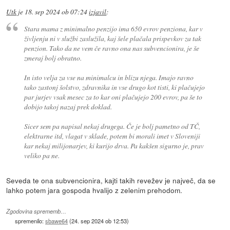
Utk
je
18. sep 2024 ob 07:24
izjavil
:
Stara mama z minimalno penzijo ima 650 evrov penziona, kar v
življenju ni v službi zaslužila, kaj šele plačala prispevkov za tak
penzion. Tako da ne vem če ravno ona nas subvencionira, je še
zmeraj bolj obratno.
In isto velja za vse na minimalcu in blizu njega. Imajo ravno
tako zastonj šolstvo, zdravnika in vse drugo kot tisti, ki plačujejo
par jurjev vsak mesec za to kar oni plačujejo 200 evrov, pa še to
dobijo takoj nazaj prek doklad.
Sicer sem pa napisal nekaj drugega. Če je bolj pametno od TČ,
elektrarne itd, vlagat v sklade, potem bi morali imet v Sloveniji
kar nekaj milijonarjev, ki kurijo drva. Pa kakšen sigurno je, prav
veliko pa ne.
Seveda te ona subvencionira, kajti takih revežev je največ, da se
lahko potem jara gospoda hvalijo z zelenim prehodom.
Zgodovina sprememb…
spremenilo:
sbawe64
(
24. sep 2024 ob 12:53
)