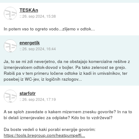
TESKAn
::
26. sep 2024, 15:38
In potem vso to ogreto vodo...zlijemo v odtok...
energetik
::
26. sep 2024, 16:44
Ja, to se mi zdi neverjetno, da ne obstajajo komercialne rešitve z
izmenjevalcem odtok-dovod v bojler. Pa tako zelenost se grejo.
Rabiš pa v tem primeru ločene odtoke iz kadi in umivalnikov, ter
posebej iz WC-jev, iz logičnih razlogov...
starfotr
::
26. sep 2024, 17:19
A se sploh zavedate o kakem mizernem znesku govorite? In na to
bi delali izmenjevalec za odplake? Kdo bo to vzdrževal?
Da boste vedeli o kaki porabi energije govorim:
https://tools.bregroup.com/heatpumpeffi...