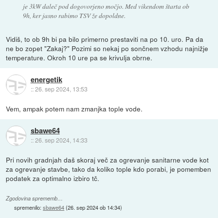
je 3kW daleč pod dogovorjeno močjo. Med vikendom štarta ob
9h, ker jasno rabimo TSV že dopoldne.
Vidiš, to ob 9h bi pa bilo primerno prestaviti na po 10. uro. Pa da
ne bo zopet "Zakaj?" Pozimi so nekaj po sončnem vzhodu najnižje
temperature. Okroh 10 ure pa se krivulja obrne.
energetik
::
26. sep 2024, 13:53
Vem, ampak potem nam zmanjka tople vode.
sbawe64
::
26. sep 2024, 14:33
Pri novih gradnjah daš skoraj več za ogrevanje sanitarne vode kot
za ogrevanje stavbe, tako da koliko tople kdo porabi, je pomemben
podatek za optimalno izbiro tč.
Zgodovina sprememb…
spremenilo:
sbawe64
(
26. sep 2024 ob 14:34
)