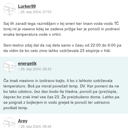
Lurker99
::
26. sep 2024, 07:53
Saj lih zaradi tega razmišljam v tej smeri ker imam voda-voda TČ
torej mi je vseeno kdaj se zadeva prižge ker je ponoči in podnevi
enaka temperatura vode v vrtini.
Sem testno zdaj dal da naj dela samo v času od 22:00 do 6:00 pa
da vidim če bo celo zimo lahko vzdrževala 23 stopinje v hiši.
energetik
::
26. sep 2024, 08:42
Če imaš masivno in izolirano bajto, ti bo z lahkoto vzdrževala
temperaturo. Boš pa moral povečati temp. DV. Kar pomeni da ne
bo tako udobno, čez dan bodo tla hladna, ponoči pa (pre)topla,
čeprav bo zrak imel ves čas 23. Že preizkušeno doma. Lahko pa
se poigraš z bojlerjem in vodo greješ le ponoči ter ustrezno
povišaš temp.
Arey
::
26. sep 2024, 08:46