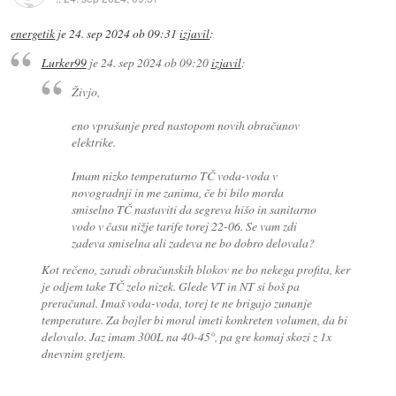
energetik
je
24. sep 2024 ob 09:31
izjavil
:
Lurker99
je
24. sep 2024 ob 09:20
izjavil
:
Živjo,
eno vprašanje pred nastopom novih obračunov
elektrike.
Imam nizko temperaturno TČ voda-voda v
novogradnji in me zanima, če bi bilo morda
smiselno TČ nastaviti da segreva hišo in sanitarno
vodo v času nižje tarife torej 22-06. Se vam zdi
zadeva smiselna ali zadeva ne bo dobro delovala?
Kot rečeno, zaradi obračunskih blokov ne bo nekega profita, ker
je odjem take TČ zelo nizek. Glede VT in NT si boš pa
preračunal. Imaš voda-voda, torej te ne brigajo zunanje
temperature. Za bojler bi moral imeti konkreten volumen, da bi
delovalo. Jaz imam 300L na 40-45°, pa gre komaj skozi z 1x
dnevnim gretjem.