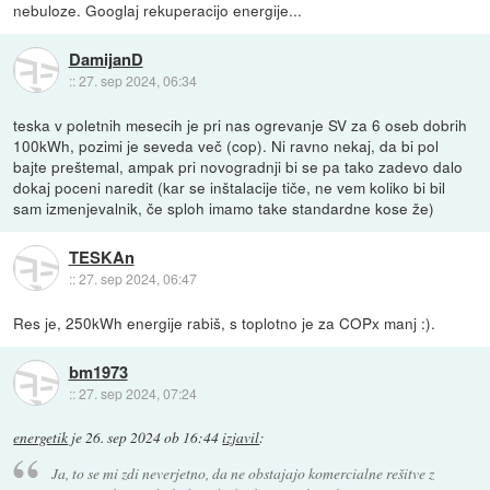
nebuloze. Googlaj rekuperacijo energije...
DamijanD
::
27. sep 2024, 06:34
teska v poletnih mesecih je pri nas ogrevanje SV za 6 oseb dobrih
100kWh, pozimi je seveda več (cop). Ni ravno nekaj, da bi pol
bajte preštemal, ampak pri novogradnji bi se pa tako zadevo dalo
dokaj poceni naredit (kar se inštalacije tiče, ne vem koliko bi bil
sam izmenjevalnik, če sploh imamo take standardne kose že)
TESKAn
::
27. sep 2024, 06:47
Res je, 250kWh energije rabiš, s toplotno je za COPx manj :).
bm1973
::
27. sep 2024, 07:24
energetik
je
26. sep 2024 ob 16:44
izjavil
:
Ja, to se mi zdi neverjetno, da ne obstajajo komercialne rešitve z