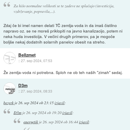
Za hišo normalne velikosti se te zadeve ne splačajo (investicija,
vzdrževanje, popravila,...).
Zdaj če bi imel namen delati TČ zemlja-voda in da imaš čistilno
napravo oz. se ne moreš priklopiti na javno kanalizacijo, potem ni
neka huda investicija. V večini drugih primerov, pa je mogoče
boljše nekaj dodatnih solarnih panelov obesit na streho.
Bellzmet
::
27. sep 2024, 07:53
Že zemlja-voda ni potrebna. Sploh ne ob teh naših "zimah" sedaj.
D3m
::
27. sep 2024, 08:33
bezerk
je
26. sep 2024 ob 23:15
izjavil
:
D3m
je
26. sep 2024 ob 19:20
izjavil
:
energetik
je
26. sep 2024 ob 16:44
izjavil
: