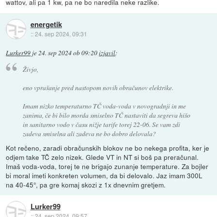
wattov, ali pa 1 kw, pa ne bo naredila neke razlike.
energetik
::
24. sep 2024, 09:31
Lurker99
je
24. sep 2024 ob 09:20
izjavil
:
Živjo,
eno vprašanje pred nastopom novih obračunov elektrike.
Imam nizko temperaturno TČ voda-voda v novogradnji in me
zanima, če bi bilo morda smiselno TČ nastaviti da segreva hišo
in sanitarno vodo v času nižje tarife torej 22-06. Se vam zdi
zadeva smiselna ali zadeva ne bo dobro delovala?
Kot rečeno, zaradi obračunskih blokov ne bo nekega profita, ker je
odjem take TČ zelo nizek. Glede VT in NT si boš pa preračunal.
Imaš voda-voda, torej te ne brigajo zunanje temperature. Za bojler
bi moral imeti konkreten volumen, da bi delovalo. Jaz imam 300L
na 40-45°, pa gre komaj skozi z 1x dnevnim gretjem.
Lurker99
::
24. sep 2024, 09:57