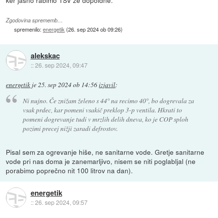
Zgodovina sprememb…
spremenilo:
energetik
(
26. sep 2024 ob 09:26
)
alekskac
::
26. sep 2024, 09:47
energetik
je
25. sep 2024 ob 14:56
izjavil
:
Ni nujno. Če znižam želeno s 44° na recimo 40°, bo dogrevala za
vsak prdec, kar pomeni vsakič preklop 3-p ventila. Hkrati to
pomeni dogrevanje tudi v mrzlih delih dneva, ko je COP sploh
pozimi precej nižji zaradi defrostov.
Pisal sem za ogrevanje hiše, ne sanitarne vode. Gretje sanitarne
vode pri nas doma je zanemarljivo, nisem se niti poglabljal (ne
porabimo poprečno nit 100 litrov na dan).
energetik
::
26. sep 2024, 09:57