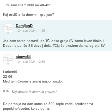
Tudi sam imam 300l na 40-45°.
Kaj misliš z 1x dnevnim gretjem?
DamijanD
::
24. sep 2024, 11:25
Jaz sem samo nastavil, da TČ lahko greje SV samo izven bloka 1.
Dodatno pa, če SE dovolj dela, TČju še ukažem da naj ogreje SV.
sbawe64
::
24. sep 2024, 12:50
Lurker99
22-06
Med tem časom je zunaj najbolj mrzlo.
Kaj misliš z 1x dnevnim gretjem?
Da porabijo na dan samo za 300l tople vode, predvidoma
popoldne/zvečer, ko so doma.