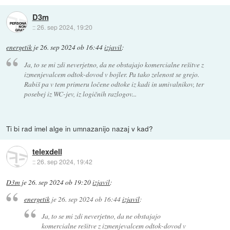
D3m
::
26. sep 2024, 19:20
energetik
je
26. sep 2024 ob 16:44
izjavil
:
Ja, to se mi zdi neverjetno, da ne obstajajo komercialne rešitve z
izmenjevalcem odtok-dovod v bojler. Pa tako zelenost se grejo.
Rabiš pa v tem primeru ločene odtoke iz kadi in umivalnikov, ter
posebej iz WC-jev, iz logičnih razlogov...
Ti bi rad imel alge in umnazanijo nazaj v kad?
telexdell
::
26. sep 2024, 19:42
D3m
je
26. sep 2024 ob 19:20
izjavil
:
energetik
je
26. sep 2024 ob 16:44
izjavil
:
Ja, to se mi zdi neverjetno, da ne obstajajo
komercialne rešitve z izmenjevalcem odtok-dovod v