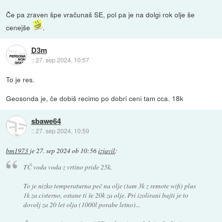
Če pa zraven špe vračunaš SE, pol pa je na dolgi rok olje še
cenejše
.
D3m
::
27. sep 2024, 10:57
To je res.
Geosonda je, če dobiš recimo po dobri ceni tam cca. 18k
sbawe64
::
27. sep 2024, 10:59
bm1973
je
27. sep 2024 ob 10:56
izjavil
:
TČ voda voda z vrtino pride 25k.
To je nizko temperaturna peč na olje (tam 3k z remote wifi) plus
1k za cisterno, ostane ti še 20k za olje. Pri izolirani bajti je to
dovolj za 20 let olja (1000l porabe letno)...