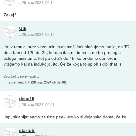
::
26. sep 2024, 09:14
Zakaj?
Utk
::
26. sep 2024, 09:16
Ja, v resnici brez veze, minimum moči itak plačujemo, bolje, da TČ
dela tam od 12h do 2h, ko nas itak ni doma in ne bo presegla
tistega mininuma, kot pa od 2h do 4h, ko pridemo domov, in
vržgemo kaj na indukcijo, itd. Če že koga to sploh skrbi that is.
Zgodovina sprememb…
spremenil:
Utk
(
26. sep 2024 ob 09:16
)
deco16
::
26. sep 2024, 09:21
Jap, sklapljat samo za tiste peak ure ko si dejansko doma, če že...
starfotr