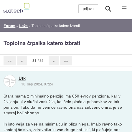
☰
Forum
»
Loža
»
Toplotna črpalka katero izbrati
Toplotna črpalka katero izbrati
81
/ 85
««
«
»
»»
Utk
::
18. sep 2024, 07:24
Stara mama z minimalno penzijo ima 650 evrov penziona, kar v
življenju ni v službi zaslužila, kaj šele plačala prispevkov za tak
penzion. Tako da ne vem če ravno ona nas subvencionira, je še
zmeraj bolj obratno.
In isto velja za vse na minimalcu in blizu njega. Imajo ravno tako
zastonj šolstvo, zdravnika in vse drugo kot tisti, ki plačujejo par