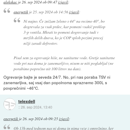
alekskac
je
26. sep 2024 ob 09:47
izjavil
:
energetik
je
25. sep 2024 ob 14:56
izjavil
:
Ni nujno. Če znižam želeno s 44° na recimo 40°, bo
dogrevala za vsak prdec, kar pomeni vsakič preklop
3-p ventila. Hkrati to pomeni dogrevanje tudi v
mrzlih delih dneva, ko je COP sploh pozimi precej
nižji zaradi defrostov.
Pisal sem za ogrevanje hiše, ne sanitarne vode. Gretje sanitarne
vode pri nas doma je zanemarljivo, nisem se niti poglabljal (ne
porabimo poprečno nit 100 litrov na dan).
Ogrevanje bajte je seveda 24/7. No, pri nas poraba TSV ni
zanemarljiva, saj vsaj dan popolnoma spraznemo 300L s
povprečnimi ~46°C.
telexdell
::
26. sep 2024, 13:40
energetik
je
26. sep 2024 ob 09:25
izjavil
:
Ob 13h med tednom nas ni doma in nima veze z omrežnino, ker