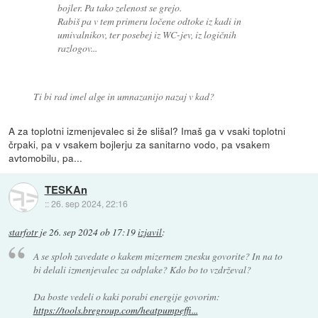
bojler. Pa tako zelenost se grejo.
Rabiš pa v tem primeru ločene odtoke iz kadi in
umivalnikov, ter posebej iz WC-jev, iz logičnih
razlogov...
Ti bi rad imel alge in umnazanijo nazaj v kad?
A za toplotni izmenjevalec si že slišal? Imaš ga v vsaki toplotni
črpaki, pa v vsakem bojlerju za sanitarno vodo, pa vsakem
avtomobilu, pa...
TESKAn
::
26. sep 2024, 22:16
starfotr
je
26. sep 2024 ob 17:19
izjavil
:
A se sploh zavedate o kakem mizernem znesku govorite? In na to
bi delali izmenjevalec za odplake? Kdo bo to vzdrževal?
Da boste vedeli o kaki porabi energije govorim:
https://tools.bregroup.com/heatpumpeffi...