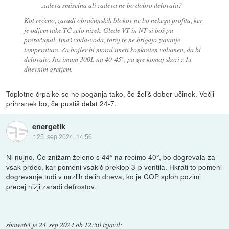
zadeva smiselna ali zadeva ne bo dobro delovala?
Kot rečeno, zaradi obračunskih blokov ne bo nekega profita, ker
je odjem take TČ zelo nizek. Glede VT in NT si boš pa
preračunal. Imaš voda-voda, torej te ne brigajo zunanje
temperature. Za bojler bi moral imeti konkreten volumen, da bi
delovalo. Jaz imam 300L na 40-45°, pa gre komaj skozi z 1x
dnevnim gretjem.
Toplotne črpalke se ne poganja tako, če želiš dober učinek. Večji
prihranek bo, če pustiš delat 24-7.
energetik
::
25. sep 2024, 14:56
Ni nujno. Če znižam želeno s 44° na recimo 40°, bo dogrevala za
vsak prdec, kar pomeni vsakič preklop 3-p ventila. Hkrati to pomeni
dogrevanje tudi v mrzlih delih dneva, ko je COP sploh pozimi
precej nižji zaradi defrostov.
sbawe64
je
24. sep 2024 ob 12:50
izjavil
: