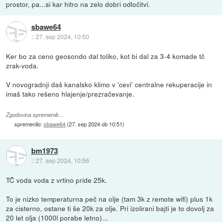
prostor, pa...si kar hitro na zelo dobri odločitvi.
sbawe64
::
27. sep 2024, 10:50
Ker bo za ceno geosondo dal toliko, kot bi dal za 3-4 komade tč
zrak-voda.
V novogradnji daš kanalsko klimo v 'cevi' centralne rekuperacije in
imaš tako rešeno hlajenje/prezračevanje.
Zgodovina sprememb…
spremenilo:
sbawe64
(
27. sep 2024 ob 10:51
)
bm1973
::
27. sep 2024, 10:56
TČ voda voda z vrtino pride 25k.
To je nizko temperaturna peč na olje (tam 3k z remote wifi) plus 1k
za cisterno, ostane ti še 20k za olje. Pri izolirani bajti je to dovolj za
20 let olja (1000l porabe letno)...