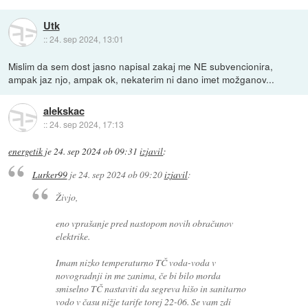
Utk
::
24. sep 2024, 13:01
Mislim da sem dost jasno napisal zakaj me NE subvencionira,
ampak jaz njo, ampak ok, nekaterim ni dano imet možganov...
alekskac
::
24. sep 2024, 17:13
energetik
je
24. sep 2024 ob 09:31
izjavil
:
Lurker99
je
24. sep 2024 ob 09:20
izjavil
:
Živjo,
eno vprašanje pred nastopom novih obračunov
elektrike.
Imam nizko temperaturno TČ voda-voda v
novogradnji in me zanima, če bi bilo morda
smiselno TČ nastaviti da segreva hišo in sanitarno
vodo v času nižje tarife torej 22-06. Se vam zdi