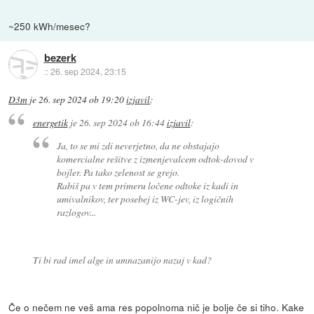
~250 kWh/mesec?
bezerk
::
26. sep 2024, 23:15
D3m
je
26. sep 2024 ob 19:20
izjavil
:
energetik
je
26. sep 2024 ob 16:44
izjavil
:
Ja, to se mi zdi neverjetno, da ne obstajajo
komercialne rešitve z izmenjevalcem odtok-dovod v
bojler. Pa tako zelenost se grejo.
Rabiš pa v tem primeru ločene odtoke iz kadi in
umivalnikov, ter posebej iz WC-jev, iz logičnih
razlogov...
Ti bi rad imel alge in umnazanijo nazaj v kad?
Če o nečem ne veš ama res popolnoma nič je bolje če si tiho. Kake