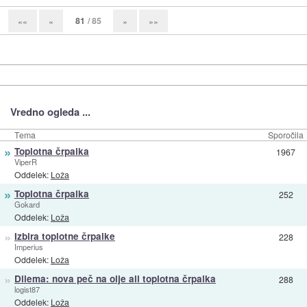
81
/ 85
««
«
»
»»
Vredno ogleda ...
Tema
Sporočila
»
Toplotna črpalka
1967
ViperR
Oddelek:
Loža
»
Toplotna črpalka
252
Gokard
Oddelek:
Loža
»
Izbira toplotne črpalke
228
Imperius
Oddelek:
Loža
»
Dilema: nova peč na olje ali toplotna črpalka
288
logist87
Oddelek:
Loža