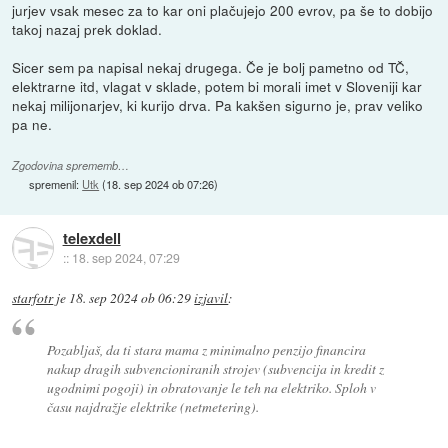
jurjev vsak mesec za to kar oni plačujejo 200 evrov, pa še to dobijo
takoj nazaj prek doklad.
Sicer sem pa napisal nekaj drugega. Če je bolj pametno od TČ,
elektrarne itd, vlagat v sklade, potem bi morali imet v Sloveniji kar
nekaj milijonarjev, ki kurijo drva. Pa kakšen sigurno je, prav veliko
pa ne.
Zgodovina sprememb…
spremenil:
Utk
(
18. sep 2024 ob 07:26
)
telexdell
::
18. sep 2024, 07:29
starfotr
je
18. sep 2024 ob 06:29
izjavil
:
Pozabljaš, da ti stara mama z minimalno penzijo financira
nakup dragih subvencioniranih strojev (subvencija in kredit z
ugodnimi pogoji) in obratovanje le teh na elektriko. Sploh v
času najdražje elektrike (netmetering).