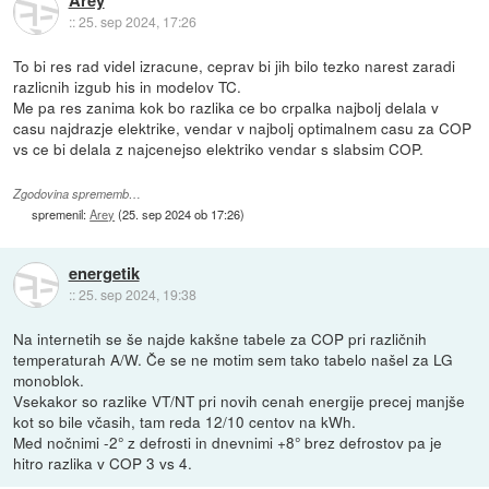
Arey
::
25. sep 2024, 17:26
To bi res rad videl izracune, ceprav bi jih bilo tezko narest zaradi
razlicnih izgub his in modelov TC.
Me pa res zanima kok bo razlika ce bo crpalka najbolj delala v
casu najdrazje elektrike, vendar v najbolj optimalnem casu za COP
vs ce bi delala z najcenejso elektriko vendar s slabsim COP.
Zgodovina sprememb…
spremenil:
Arey
(
25. sep 2024 ob 17:26
)
energetik
::
25. sep 2024, 19:38
Na internetih se še najde kakšne tabele za COP pri različnih
temperaturah A/W. Če se ne motim sem tako tabelo našel za LG
monoblok.
Vsekakor so razlike VT/NT pri novih cenah energije precej manjše
kot so bile včasih, tam reda 12/10 centov na kWh.
Med nočnimi -2° z defrosti in dnevnimi +8° brez defrostov pa je
hitro razlika v COP 3 vs 4.