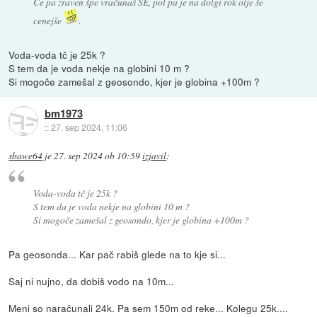
Če pa zraven špe vračunaš SE, pol pa je na dolgi rok olje še
cenejše
.
Voda-voda tč je 25k ?
S tem da je voda nekje na globini 10 m ?
Si mogoče zamešal z geosondo, kjer je globina +100m ?
bm1973
::
27. sep 2024, 11:06
sbawe64
je
27. sep 2024 ob 10:59
izjavil
:
Voda-voda tč je 25k ?
S tem da je voda nekje na globini 10 m ?
Si mogoče zamešal z geosondo, kjer je globina +100m ?
Pa geosonda... Kar pač rabiš glede na to kje si...
Saj ni nujno, da dobiš vodo na 10m...
Meni so naračunali 24k. Pa sem 150m od reke... Kolegu 25k....