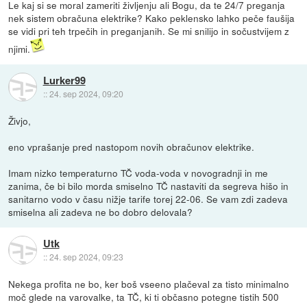
Le kaj si se moral zameriti življenju ali Bogu, da te 24/7 preganja
nek sistem obračuna elektrike? Kako peklensko lahko peče faušija
se vidi pri teh trpečih in preganjanih. Se mi snilijo in sočustvijem z
njimi.
Lurker99
::
24. sep 2024, 09:20
Živjo,
eno vprašanje pred nastopom novih obračunov elektrike.
Imam nizko temperaturno TČ voda-voda v novogradnji in me
zanima, če bi bilo morda smiselno TČ nastaviti da segreva hišo in
sanitarno vodo v času nižje tarife torej 22-06. Se vam zdi zadeva
smiselna ali zadeva ne bo dobro delovala?
Utk
::
24. sep 2024, 09:23
Nekega profita ne bo, ker boš vseeno plačeval za tisto minimalno
moč glede na varovalke, ta TČ, ki ti občasno potegne tistih 500