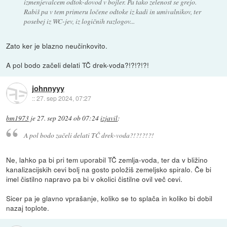
izmenjevalcem odtok-dovod v bojler. Pa tako zelenost se grejo.
Rabiš pa v tem primeru ločene odtoke iz kadi in umivalnikov, ter
posebej iz WC-jev, iz logičnih razlogov...
Zato ker je blazno neučinkovito.
A pol bodo začeli delati TČ drek-voda?!?!?!?!
johnnyyy
::
27. sep 2024, 07:27
bm1973
je
27. sep 2024 ob 07:24
izjavil
:
A pol bodo začeli delati TČ drek-voda?!?!?!?!
Ne, lahko pa bi pri tem uporabil TČ zemlja-voda, ter da v bližino
kanalizacijskih cevi bolj na gosto položiš zemeljsko spiralo. Če bi
imel čistilno napravo pa bi v okolici čistilne ovil več cevi.
Sicer pa je glavno vprašanje, koliko se to splača in koliko bi dobil
nazaj toplote.