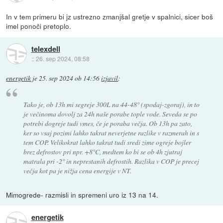
In v tem primeru bi jz ustrezno zmanjšal gretje v spalnici, sicer boš
imel ponoči pretoplo.
telexdell
::
26. sep 2024, 08:58
energetik
je
25. sep 2024 ob 14:56
izjavil
:
Tako je, ob 13h mi segreje 300L na 44-48° (spodaj-zgoraj), in to
je večinoma dovolj za 24h naše porabe tople vode. Seveda se po
potrebi dogreje tudi vmes, če je poraba večja. Ob 13h pa zato,
ker so vsaj pozimi lahko takrat neverjetne razlike v razmerah in s
tem COP. Velikokrat lahko takrat tudi sredi zime ogreje bojler
brez defrostov pri npr. +8°C, medtem ko bi se ob 4h zjutraj
matrala pri -2° in neprestanih defrostih. Razlika v COP je precej
večja kot pa je nižja cena energije v NT.
Mimogrede- razmisli in spremeni uro iz 13 na 14.
energetik