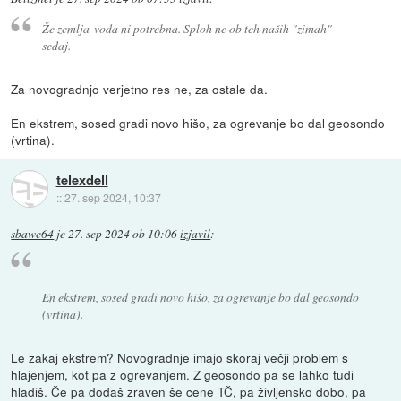
Že zemlja-voda ni potrebna. Sploh ne ob teh naših "zimah"
sedaj.
Za novogradnjo verjetno res ne, za ostale da.
En ekstrem, sosed gradi novo hišo, za ogrevanje bo dal geosondo
(vrtina).
telexdell
::
27. sep 2024, 10:37
sbawe64
je
27. sep 2024 ob 10:06
izjavil
:
En ekstrem, sosed gradi novo hišo, za ogrevanje bo dal geosondo
(vrtina).
Le zakaj ekstrem? Novogradnje imajo skoraj večji problem s
hlajenjem, kot pa z ogrevanjem. Z geosondo pa se lahko tudi
hladiš. Če pa dodaš zraven še cene TČ, pa življensko dobo, pa