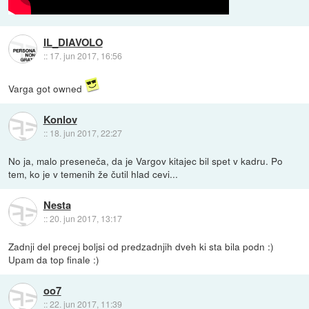
IL_DIAVOLO
::
17. jun 2017, 16:56
Varga got owned
Konlov
::
18. jun 2017, 22:27
No ja, malo preseneča, da je Vargov kitajec bil spet v kadru. Po
tem, ko je v temenih že čutil hlad cevi...
Nesta
::
20. jun 2017, 13:17
Zadnji del precej boljsi od predzadnjih dveh ki sta bila podn :)
Upam da top finale :)
oo7
::
22. jun 2017, 11:39