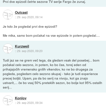
Prvi dve epizodi četrte sezone TV serije Fargo že zunaj.
Outcast
::
29. sep 2020, 09:14
Je kdo že pogledal prvi dve epizodi?
Me mika, samo bom počakal na vse epizode in potem pogledal....
Kurzweil
::
29. sep 2020, 09:20
Tudi jaz se ne grem več tega, da gledam vsak del posebej... bom
počakal celo sezono, in potem, ko bo čas, torej eden od
prihajajočih vremensko gnilih vikendov, ko ne bo drugega za
pogleda, pogledam celo sezono skupaj - tako je tudi experience
precej boljši. Upam, pa da bo serij na nivoju, kot ga znajo
ustvarit,... če bo vsaj 50% preteklih sezon, bo bolje kot 95% ostalih
serij...
Konlov
::
29. sep 2020, 09:34