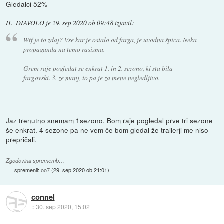
Gledalci 52%
IL_DIAVOLO
je
29. sep 2020 ob 09:48
izjavil
:
Wtf je to zdaj? Vse kar je ostalo od farga, je uvodna špica. Neka
propaganda na temo rasizma.
Grem raje pogledat se enkrat 1. in 2. sezono, ki sta bila
fargovski. 3. ze manj, to pa je za mene negledljivo.
Jaz trenutno snemam 1sezono. Bom raje pogledal prve tri sezone
še enkrat. 4 sezone pa ne vem če bom gledal že trailerji me niso
prepričali.
Zgodovina sprememb…
spremenil:
oo7
(
29. sep 2020 ob 21:01
)
connel
::
30. sep 2020, 15:02