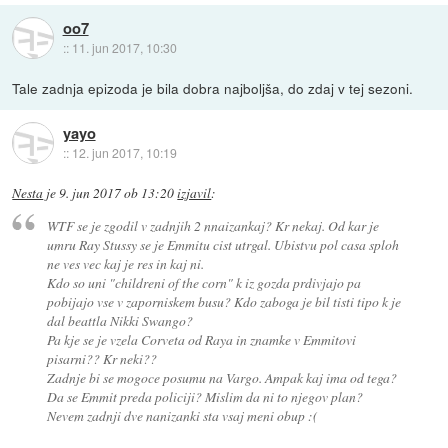
oo7
::
11. jun 2017, 10:30
Tale zadnja epizoda je bila dobra najboljša, do zdaj v tej sezoni.
yayo
::
12. jun 2017, 10:19
Nesta
je
9. jun 2017 ob 13:20
izjavil
:
WTF se je zgodil v zadnjih 2 nnaizankaj? Kr nekaj. Od kar je
umru Ray Stussy se je Emmitu cist utrgal. Ubistvu pol casa sploh
ne ves vec kaj je res in kaj ni.
Kdo so uni "childreni of the corn" k iz gozda prdivjajo pa
pobijajo vse v zaporniskem busu? Kdo zaboga je bil tisti tipo k je
dal beattla Nikki Swango?
Pa kje se je vzela Corveta od Raya in znamke v Emmitovi
pisarni?? Kr neki??
Zadnje bi se mogoce posumu na Vargo. Ampak kaj ima od tega?
Da se Emmit preda policiji? Mislim da ni to njegov plan?
Nevem zadnji dve nanizanki sta vsaj meni obup :(