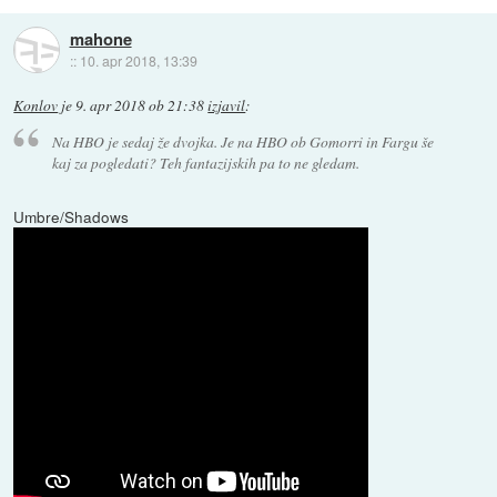
mahone
::
10. apr 2018, 13:39
Konlov
je
9. apr 2018 ob 21:38
izjavil
:
Na HBO je sedaj že dvojka. Je na HBO ob Gomorri in Fargu še
kaj za pogledati? Teh fantazijskih pa to ne gledam.
Umbre/Shadows