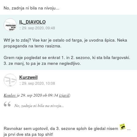
No, zadnja ni bila na nivoju...
IL_DIAVOLO
::
29. sep 2020, 09:48
Wtf je to zdaj? Vse kar je ostalo od farga, je uvodna špica. Neka
propaganda na temo rasizma.
Grem raje pogledat se enkrat 1. in 2. sezono, ki sta bila fargovski.
3. ze manj, to pa je za mene negledljivo.
Kurzweil
::
29. sep 2020, 10:08
Konlov
je
29. sep 2020 ob 09:34
izjavil
:
No, zadnja ni bila na nivoju...
Ravnokar sem ugotovil, da 3. sezone sploh še gledal nisem
...
ja prvi dve sta pa top shit!