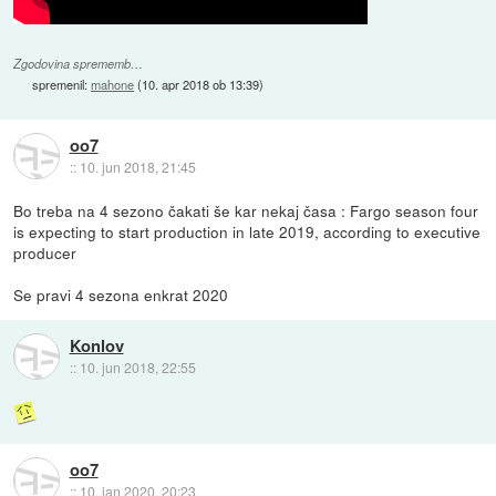
Zgodovina sprememb…
spremenil:
mahone
(
10. apr 2018 ob 13:39
)
oo7
::
10. jun 2018, 21:45
Bo treba na 4 sezono čakati še kar nekaj časa : Fargo season four
is expecting to start production in late 2019, according to executive
producer
Se pravi 4 sezona enkrat 2020
Konlov
::
10. jun 2018, 22:55
oo7
::
10. jan 2020, 20:23