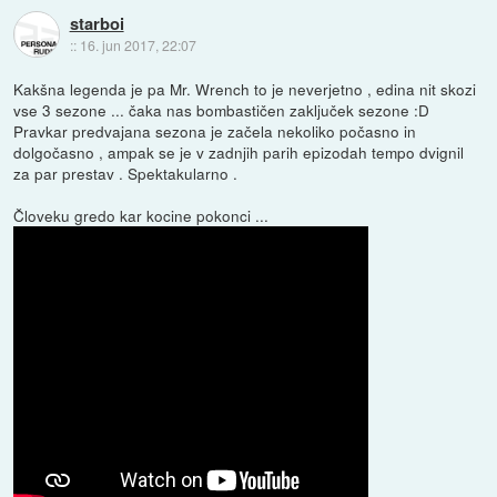
starboi
::
16. jun 2017, 22:07
Kakšna legenda je pa Mr. Wrench to je neverjetno , edina nit skozi
vse 3 sezone ... čaka nas bombastičen zaključek sezone :D
Pravkar predvajana sezona je začela nekoliko počasno in
dolgočasno , ampak se je v zadnjih parih epizodah tempo dvignil
za par prestav . Spektakularno .
Človeku gredo kar kocine pokonci ...