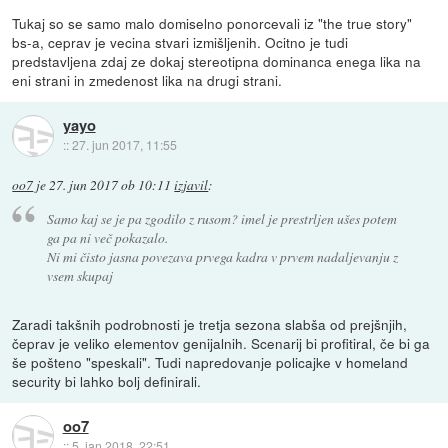
Tukaj so se samo malo domiselno ponorcevali iz "the true story"
bs-a, ceprav je vecina stvari izmišljenih. Ocitno je tudi
predstavljena zdaj ze dokaj stereotipna dominanca enega lika na
eni strani in zmedenost lika na drugi strani.
yayo
::
27. jun 2017, 11:55
oo7
je
27. jun 2017 ob 10:11
izjavil
:
Samo kaj se je pa zgodilo z rusom? imel je prestrljen ušes potem
ga pa ni več pokazalo.
Ni mi čisto jasna povezava prvega kadra v prvem nadaljevanju z
vsem skupaj
Zaradi takšnih podrobnosti je tretja sezona slabša od prejšnjih,
čeprav je veliko elementov genijalnih. Scenarij bi profitiral, če bi ga
še pošteno "speskali". Tudi napredovanje policajke v homeland
security bi lahko bolj definirali.
oo7
::
5. jan 2018, 22:51