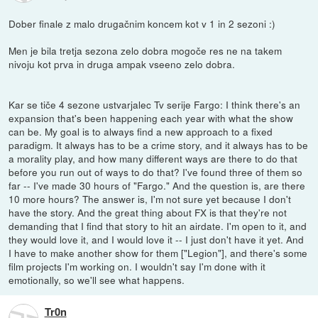
Dober finale z malo drugačnim koncem kot v 1 in 2 sezoni :)
Men je bila tretja sezona zelo dobra mogoče res ne na takem
nivoju kot prva in druga ampak vseeno zelo dobra.
Kar se tiče 4 sezone ustvarjalec Tv serije Fargo: I think there's an
expansion that's been happening each year with what the show
can be. My goal is to always find a new approach to a fixed
paradigm. It always has to be a crime story, and it always has to be
a morality play, and how many different ways are there to do that
before you run out of ways to do that? I've found three of them so
far -- I've made 30 hours of "Fargo." And the question is, are there
10 more hours? The answer is, I'm not sure yet because I don't
have the story. And the great thing about FX is that they're not
demanding that I find that story to hit an airdate. I'm open to it, and
they would love it, and I would love it -- I just don't have it yet. And
I have to make another show for them ["Legion"], and there's some
film projects I'm working on. I wouldn't say I'm done with it
emotionally, so we'll see what happens.
Tr0n