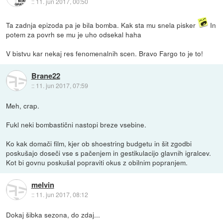
::
11. jun 2017, 00:50
Ta zadnja epizoda pa je bila bomba. Kak sta mu snela pisker
In
potem za povrh se mu je uho odsekal haha
V bistvu kar nekaj res fenomenalnih scen. Bravo Fargo to je to!
Brane22
::
11. jun 2017, 07:59
Meh, crap.
Fukl neki bombastični nastopi breze vsebine.
Ko kak domači film, kjer ob shoestring budgetu in šit zgodbi
poskušajo doseči vse s pačenjem in gestikulacijo glavnih igralcev.
Kot bi govnu poskušal popraviti okus z obilnim popranjem.
melvin
::
11. jun 2017, 08:12
Dokaj šibka sezona, do zdaj...