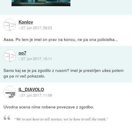
Konlov
::
27. jun 2017, 09:23
Aaaa. Po tem je imel on prav na koncu, ne pa ona policistka...
oo7
::
27. jun 2017, 10:11
Samo kaj se je pa zgodilo z rusom? imel je prestrljen ušes potem
ga pa ni več pokazalo.
IL_DIAVOLO
::
27. jun 2017, 11:06
Uvodna scena nima nobene povezave z zgodbo.
“We’re not here to tell stories; we’re here to tell the truth,”