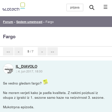
☰
Forum
»
Sedem umetnosti
»
Fargo
Fargo
5
/ 7
««
«
»
»»
IL_DIAVOLO
::
4. jun 2017, 18:00
Se vedno gledam fargo?
Ne morem verjeti kako je padla kvaliteta. Z nekimi poizkusi iz
obupa z igralci iz 1. sezone samo kaze na neizvirnost 3. sezone.
Mukotrpna epizoda.