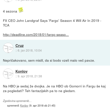
4 sezona
FX CEO John Landgraf Says 'Fargo' Season 4 Will Air In 2019 -
TCA
http://deadline.com/2018/01/fargo-seaso...
Cruz
::
6. jan 2018, 10:04
Nepričakovano, sem mislil, da si bodo vzeli malo več pavze.
Konlov
::
9. apr 2018, 21:38
Na HBO je sedaj že dvojka. Je na HBO ob Gomorri in Fargu še kaj
za pogledati? Teh fantazijskih pa to ne gledam.
Zgodovina sprememb…
spremenil:
Konlov
(
9. apr 2018 ob 21:45
)