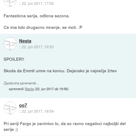
::
22. jun 2017, 17:55
Fantasticna serija, odlicna sezona.
Ce ima kdo drugacno mnenje, se moti. :P
Nesta
::
22. jun 2017, 19:53
SPOILER!!
Skoda da Emmit umre na koncu. Dejansko je največja žrtev
Zgodovina sprememb…
spremenil:
Nesta
(
22. jun 2017 ob 19:56
)
oo7
::
22. jun 2017, 19:54
Pri seriji Fargo je zanimivo to, da so ravno negativci najboljši del
serije ;)