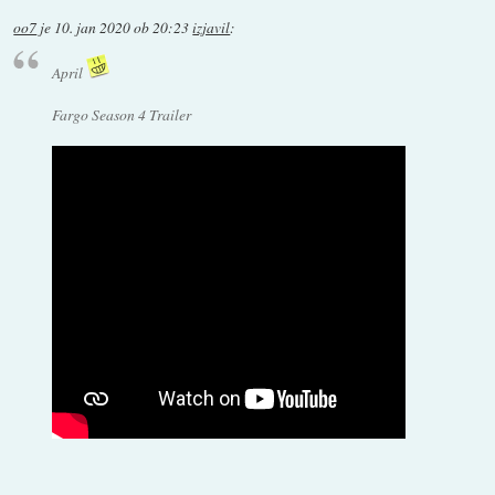
oo7
je
10. jan 2020 ob 20:23
izjavil
:
April
Fargo Season 4 Trailer