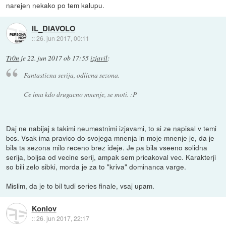
narejen nekako po tem kalupu.
IL_DIAVOLO
::
26. jun 2017, 00:11
Tr0n
je
22. jun 2017 ob 17:55
izjavil
:
Fantasticna serija, odlicna sezona.
Ce ima kdo drugacno mnenje, se moti. :P
Daj ne nabijaj s takimi neumestnimi izjavami, to si ze napisal v temi
bcs. Vsak ima pravico do svojega mnenja in moje mnenje je, da je
bila ta sezona milo receno brez ideje. Je pa bila vseeno solidna
serija, boljsa od vecine serij, ampak sem pricakoval vec. Karakterji
so bili zelo sibki, morda je za to "kriva" dominanca varge.
Mislim, da je to bil tudi series finale, vsaj upam.
Konlov
::
26. jun 2017, 22:17