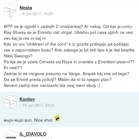
Nesta
::
9. jun 2017, 13:20
WTF se je zgodil v zadnjih 2 nnaizankaj? Kr nekaj. Od kar je umru
Ray Stussy se je Emmitu cist utrgal. Ubistvu pol casa sploh ne ves
vec kaj je res in kaj ni.
Kdo so uni "childreni of the corn" k iz gozda prdivjajo pa pobijajo
vse v zaporniskem busu? Kdo zaboga je bil tisti tipo k je dal beattla
Nikki Swango?
Pa kje se je vzela Corveta od Raya in znamke v Emmitovi pisarni??
Kr neki??
Zadnje bi se mogoce posumu na Vargo. Ampak kaj ima od tega?
Da se Emmit preda policiji? Mislim da ni to njegov plan?
Nevem zadnji dve nanizanki sta vsaj meni obup :(
Konlov
::
10. jun 2017, 23:21
wupi-wupi sun. Nice shot
IL_DIAVOLO