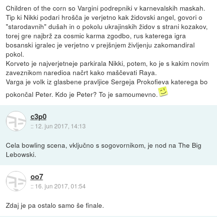
Children of the corn so Vargini podrepniki v karnevalskih maskah.
Tip ki Nikki podari hrošča je verjetno kak židovski angel, govori o
"starodavnih" dušah in o pokolu ukrajinskih židov s strani kozakov,
torej gre najbrž za cosmic karma zgodbo, rus katerega igra
bosanski igralec je verjetno v prejšnjem življenju zakomandiral
pokol.
Korveto je najverjetneje parkirala Nikki, potem, ko je s kakim novim
zaveznikom naredioa načrt kako maščevati Raya.
Varga je volk iz glasbene pravljice Sergeja Prokofieva katerega bo
pokončal Peter. Kdo je Peter? To je samoumevno.
c3p0
::
12. jun 2017, 14:13
Cela bowling scena, vključno s sogovornikom, je nod na The Big
Lebowski.
oo7
::
16. jun 2017, 01:54
Zdaj je pa ostalo samo še finale.