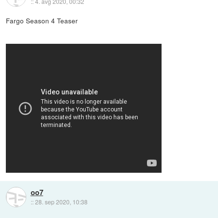
::
4. avg 2020, 00:32
Fargo Season 4 Teaser
oo7
::
28. sep 2020, 10:38