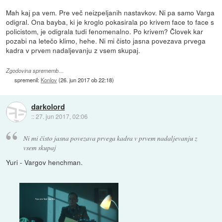
Mah kaj pa vem. Pre več neizpeljanih nastavkov. Ni pa samo Varga
odigral. Ona bayba, ki je kroglo pokasirala po krivem face to face s
policistom, je odigrala tudi fenomenalno. Po krivem? Človek kar
pozabi na letečo klimo, hehe. Ni mi čisto jasna povezava prvega
kadra v prvem nadaljevanju z vsem skupaj.
Zgodovina sprememb…
spremenil:
Konlov
(
26. jun 2017 ob 22:18
)
darkolord
::
27. jun 2017, 02:06
Ni mi čisto jasna povezava prvega kadra v prvem nadaljevanju z
vsem skupaj
Yuri - Vargov henchman.