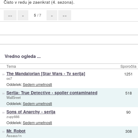
Čisto v redu je zaenkrat (4. sezona).
5
/ 7
««
«
»
»»
Vredno ogleda ...
Tema
Sporočila
»
The Mandalorian [Star Wars - Tv serija]
1251
oo7
Oddelek:
Sedem umetnosti
»
Serija: True Detective - spoiler contaminated
518
WallSreet
Oddelek:
Sedem umetnosti
»
Sons of Anarchy - serija
90
zupy666
Oddelek:
Sedem umetnosti
»
Mr. Robot
308
Assass1n