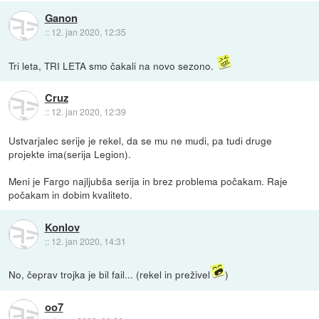
Ganon
::
12. jan 2020, 12:35
Tri leta, TRI LETA smo čakali na novo sezono.
Cruz
::
12. jan 2020, 12:39
Ustvarjalec serije je rekel, da se mu ne mudi, pa tudi druge
projekte ima(serija Legion).
Meni je Fargo najljubša serija in brez problema počakam. Raje
počakam in dobim kvaliteto.
Konlov
::
12. jan 2020, 14:31
No, čeprav trojka je bil fail... (rekel in preživel
)
oo7