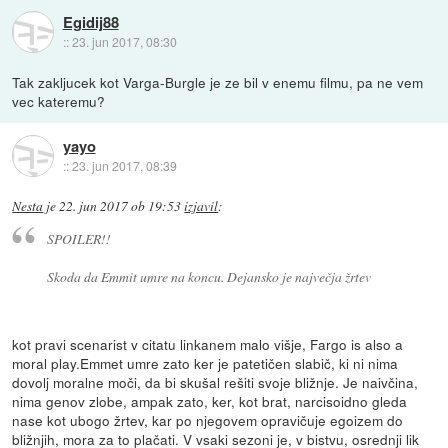
Egidij88
::
23. jun 2017, 08:30
Tak zakljucek kot Varga-Burgle je ze bil v enemu filmu, pa ne vem
vec kateremu?
yayo
::
23. jun 2017, 08:39
Nesta
je
22. jun 2017 ob 19:53
izjavil
:
SPOILER!!
Skoda da Emmit umre na koncu. Dejansko je največja žrtev
kot pravi scenarist v citatu linkanem malo višje, Fargo is also a
moral play.Emmet umre zato ker je patetičen slabič, ki ni nima
dovolj moralne moči, da bi skušal rešiti svoje bližnje. Je naivčina,
nima genov zlobe, ampak zato, ker, kot brat, narcisoidno gleda
nase kot ubogo žrtev, kar po njegovem opravičuje egoizem do
bližnjih, mora za to plačati. V vsaki sezoni je, v bistvu, osrednji lik