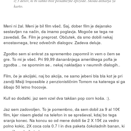
iz 3 delov, ki bi lahko bile posamezne epizode. Skoda denarja za
karto.
Meni ni žal. Meni je bil film všeč. Saj, dober film je dejansko
sestavljen na način, da imamo poglavja. Mogoče se tega ne
zavedaš. Še. Film je preprost. Občutek, da smo dobili nekaj
enostavnega, brez odvečnih dialogov. Zadeva deluje.
Zgodbo sem si enkrat za spremembo zapomnil in vem o čem se
gre. To mi je všeč. Pri 99,99 dananšnjega ameriškega pofla je
zgodba .. ne spomnim se.. nekaj nakladjao v neumnih dialogih..
Film, če je akcijski, naj bo akcija, ne samo jebeni bla bla kot je pri
zandji Misiji Impossible z penzionističnim Tomom na katerega si ga
šibajo 50 letno frocovje.
Kull so dodatki. jaz sem vzel dva takšan pop corn koša. :).
Jaz sem zadovoljen. To je pomembno, da sem dobil za 9 al 10€
film, kjer nisem gledal na telefon in se spreševal, kdaj bo tega
sranja konec. Na koncu so od mene dobili še 2 X 15€ za vedro
polno kokic, 2X coca cola 0.7 l in dva paketa čokoladnih banan, ki