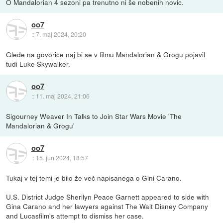
O Mandalorian 4 sezoni pa trenutno ni še nobenih novic.
oo7
::
7. maj 2024, 20:20
Glede na govorice naj bi se v filmu Mandalorian & Grogu pojavil
tudi Luke Skywalker.
oo7
::
11. maj 2024, 21:06
Sigourney Weaver In Talks to Join Star Wars Movie 'The
Mandalorian & Grogu'
oo7
::
15. jun 2024, 18:57
Tukaj v tej temi je bilo že več napisanega o Gini Carano.
U.S. District Judge Sherilyn Peace Garnett appeared to side with
Gina Carano and her lawyers against The Walt Disney Company
and Lucasfilm's attempt to dismiss her case.