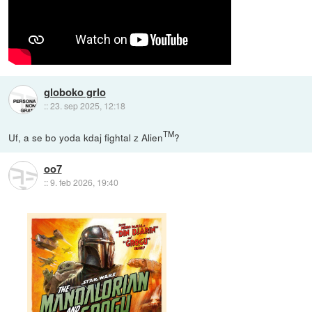
globoko grlo
::
23. sep 2025, 12:18
TM
Uf, a se bo yoda kdaj fightal z Alien
?
oo7
::
9. feb 2026, 19:40