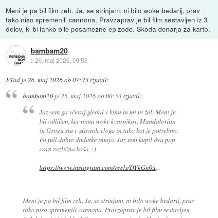
Meni je pa bil film zeh. Ja, se strinjam, ni bilo woke bedarij, prav
tako niso spremenili cannona. Pravzaprav je bil film sestavljen iz 3
delov, ki bi lahko bile posamezne epizode. Skoda denarja za karto.
bambam20
::
26. maj 2026, 09:53
FTad
je
26. maj 2026 ob 07:43
izjavil
:
bambam20
je
25. maj 2026 ob 00:54
izjavil
:
Jaz sem ga včeraj gledal v kinu in mi ni žal. Meni je
bil odličen, ker nima woke kvarnikov. Mandalorian
in Grogu sta v glavnih vloga in tako kot je potrebno.
Pa full dobre dodatke imajo. Jaz sem kupil dva pop
corn različna koša. :)
https://www.instagram.com/reels/DYkGn0u
...
Meni je pa bil film zeh. Ja, se strinjam, ni bilo woke bedarij, prav
tako niso spremenili cannona. Pravzaprav je bil film sestavljen