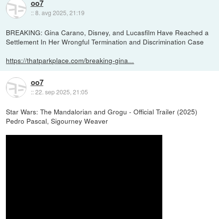
oo7
::
8. avg 2025, 21:19
BREAKING: Gina Carano, Disney, and Lucasfilm Have Reached a
Settlement In Her Wrongful Termination and Discrimination Case
https://thatparkplace.com/breaking-gina...
oo7
::
22. sep 2025, 21:05
Star Wars: The Mandalorian and Grogu - Official Trailer (2025)
Pedro Pascal, Sigourney Weaver