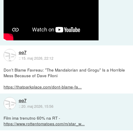
oo7
::
15. maj 2026, 22:12
Don't Blame Favreau: "The Mandalorian and Grogu" Is a Horrible
Mess Because of Dave Filoni
https://thatparkplace.com/dont-blame-fa...
oo7
::
20. maj 2026, 15:56
Film ima trenutno 60% na RT -
https://www.rottentomatoes.com/m/star_w...