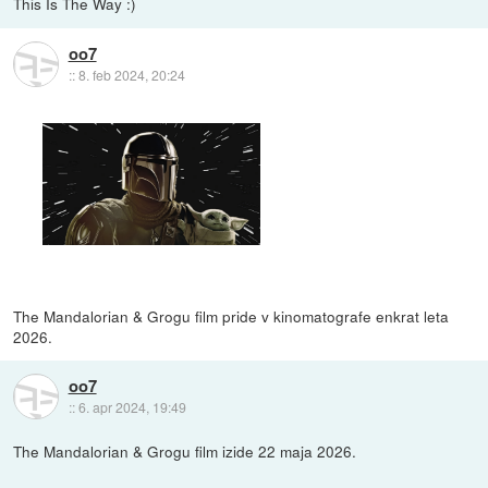
This Is The Way :)
oo7
::
8. feb 2024, 20:24
The Mandalorian & Grogu film pride v kinomatografe enkrat leta
2026.
oo7
::
6. apr 2024, 19:49
The Mandalorian & Grogu film izide 22 maja 2026.