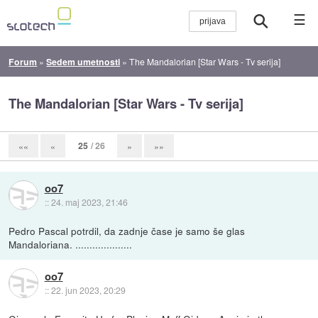
☰
Forum
»
Sedem umetnosti
»
The Mandalorian [Star Wars - Tv serija]
The Mandalorian [Star Wars - Tv serija]
25
/ 26
««
«
»
»»
oo7
::
24. maj 2023, 21:46
Pedro Pascal potrdil, da zadnje čase je samo še glas
Mandaloriana. ....................
oo7
::
22. jun 2023, 20:29