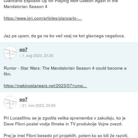
Giancarlo Esposito Up for Playing Moff Gideon Again in the
Mandalorian Season 4
https://www.ign.com/articles/giancarlo-...
Jaz pa upam, da ga ne bo več vsaj ne kot glavnega negativca.
oo7
::
1. avg 2023, 23:26
Rumor - Star Wars: The Mandalorian Season 4 could become a
film.
https://makingstarwars.net/2023/07/rumo...
oo7
::
21. nov 2023, 20:09
Pri Lucasfilmu se je zgodila velika sprememba v zakulisju, ko je
Dave Filoni postal vodja filmske in TV produkcije Vojne zvezd.
Prej je imel Filoni besedo pri projektih, potem ko so bili že razviti,