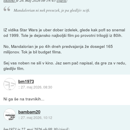
tikitoki
je
26. maj 2026 ob 19:43
izjavil
:
Mandalorian ni nek presezek, je pa gledljiv scifi.
IZ vidika Star Wars je uber dober izdelek, glede kak pofl so snemal
od 1999. Tole je dejansko najboljši film po provotni trilogiji iz 80ih.
No, Mandalorian je po 4ih dneh predvajanja že dosegel 165
milijonov. Tok je bil budget filma.
Sej vas noben ne sili v kino. Jaz sem pač napisal, da gre za v redu,
gledljiv film.
bm1973
::
27. maj 2026, 08:30
Ni ga še na travnikih...
bambam20
::
27. maj 2026, 10:12
bm1973
je
27. maj 2026 ob 08:30
izjavil
: