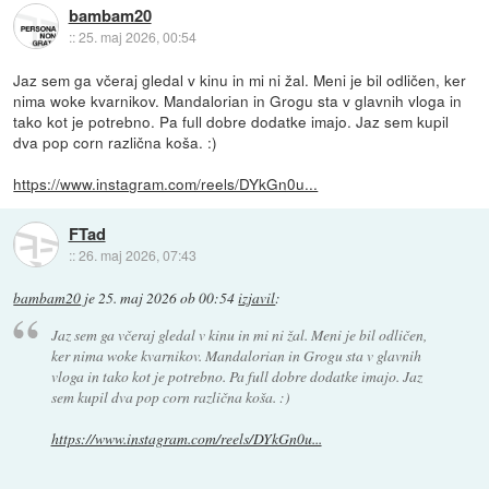
bambam20
::
25. maj 2026, 00:54
Jaz sem ga včeraj gledal v kinu in mi ni žal. Meni je bil odličen, ker
nima woke kvarnikov. Mandalorian in Grogu sta v glavnih vloga in
tako kot je potrebno. Pa full dobre dodatke imajo. Jaz sem kupil
dva pop corn različna koša. :)
https://www.instagram.com/reels/DYkGn0u...
FTad
::
26. maj 2026, 07:43
bambam20
je
25. maj 2026 ob 00:54
izjavil
:
Jaz sem ga včeraj gledal v kinu in mi ni žal. Meni je bil odličen,
ker nima woke kvarnikov. Mandalorian in Grogu sta v glavnih
vloga in tako kot je potrebno. Pa full dobre dodatke imajo. Jaz
sem kupil dva pop corn različna koša. :)
https://www.instagram.com/reels/DYkGn0u...