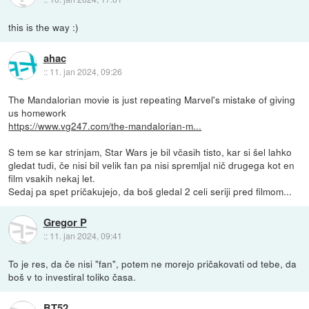
this is the way :)
ahac
::
11. jan 2024, 09:26
The Mandalorian movie is just repeating Marvel's mistake of giving
us homework
https://www.vg247.com/the-mandalorian-m...
S tem se kar strinjam, Star Wars je bil včasih tisto, kar si šel lahko
gledat tudi, če nisi bil velik fan pa nisi spremljal nič drugega kot en
film vsakih nekaj let.
Sedaj pa spet pričakujejo, da boš gledal 2 celi seriji pred filmom...
Gregor P
::
11. jan 2024, 09:41
To je res, da če nisi "fan", potem ne morejo pričakovati od tebe, da
boš v to investiral toliko časa.
BT52