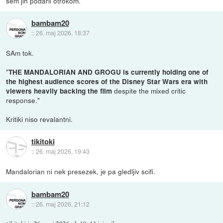
sem jih podaril otrokom.
bambam20
::
26. maj 2026, 18:37
SAm tok.
"
THE MANDALORIAN AND GROGU is currently holding one of
the highest audience scores of the Disney Star Wars era with
despite the mixed critic
viewers heavily backing the film
response."
Kritiki niso revalantni.
tikitoki
::
26. maj 2026, 19:43
Mandalorian ni nek presezek, je pa gledljiv scifi.
bambam20
::
26. maj 2026, 21:12