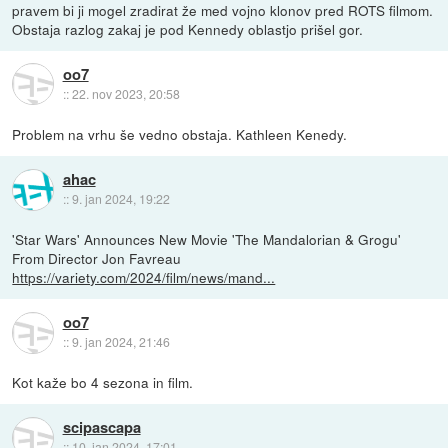
pravem bi ji mogel zradirat že med vojno klonov pred ROTS filmom.
Obstaja razlog zakaj je pod Kennedy oblastjo prišel gor.
oo7
::
22. nov 2023, 20:58
Problem na vrhu še vedno obstaja. Kathleen Kenedy.
ahac
::
9. jan 2024, 19:22
'Star Wars' Announces New Movie 'The Mandalorian & Grogu'
From Director Jon Favreau
https://variety.com/2024/film/news/mand...
oo7
::
9. jan 2024, 21:46
Kot kaže bo 4 sezona in film.
scipascapa
::
10. jan 2024, 17:01