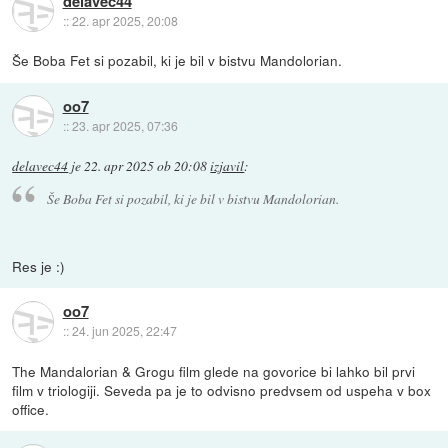
delavec44
::
22. apr 2025, 20:08
Še Boba Fet si pozabil, ki je bil v bistvu Mandolorian.
oo7
::
23. apr 2025, 07:36
delavec44
je
22. apr 2025 ob 20:08
izjavil
:
Še Boba Fet si pozabil, ki je bil v bistvu Mandolorian.
Res je :)
oo7
::
24. jun 2025, 22:47
The Mandalorian & Grogu film glede na govorice bi lahko bil prvi
film v triologiji. Seveda pa je to odvisno predvsem od uspeha v box
office.