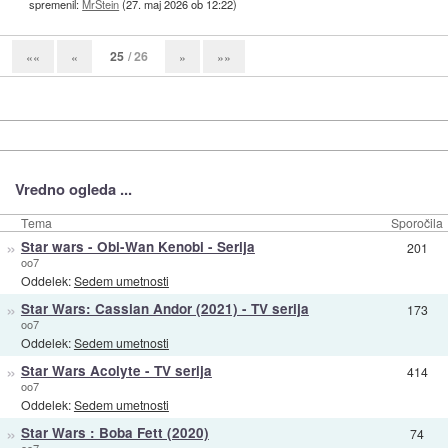
spremenil:
MrStein
(
27. maj 2026 ob 12:22
)
25
/ 26
««
«
»
»»
Vredno ogleda ...
Tema
Sporočila
»
Star wars - Obi-Wan Kenobi - Serija
201
oo7
Oddelek:
Sedem umetnosti
»
Star Wars: Cassian Andor (2021) - TV serija
173
oo7
Oddelek:
Sedem umetnosti
»
Star Wars Acolyte - TV serija
414
oo7
Oddelek:
Sedem umetnosti
»
Star Wars : Boba Fett (2020)
74
oo7