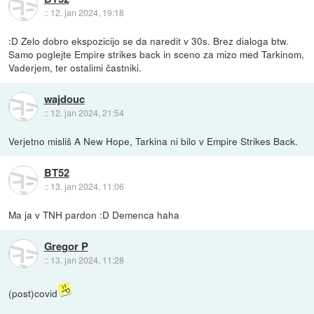
::
12. jan 2024, 19:18
:D Zelo dobro ekspozicijo se da naredit v 30s. Brez dialoga btw.
Samo poglejte Empire strikes back in sceno za mizo med Tarkinom,
Vaderjem, ter ostalimi častniki.
wajdouc
::
12. jan 2024, 21:54
Verjetno misliš A New Hope, Tarkina ni bilo v Empire Strikes Back.
BT52
::
13. jan 2024, 11:06
Ma ja v TNH pardon :D Demenca haha
Gregor P
::
13. jan 2024, 11:28
(post)covid