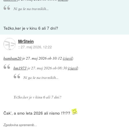
Ni ga še na travnikih...
Težko,ker je v kinu 6 ali 7 dni?
MrStein
::
27. maj 2026, 12:22
bambam20
je
27. maj 2026 ob 10:12
izjavil
:
bm1973
je
27. maj 2026 ob 08:30
izjavil
:
Ni ga še na travnikih...
Težko,ker je v kinu 6 ali 7 dni?
Čak', a smo leta 2026 ali nismo !?!??
Zgodovina sprememb…