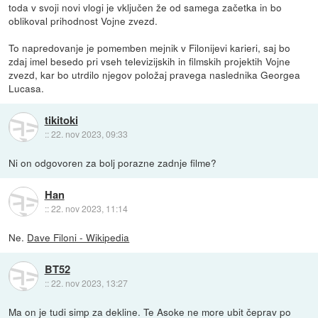
toda v svoji novi vlogi je vključen že od samega začetka in bo
oblikoval prihodnost Vojne zvezd.
To napredovanje je pomemben mejnik v Filonijevi karieri, saj bo
zdaj imel besedo pri vseh televizijskih in filmskih projektih Vojne
zvezd, kar bo utrdilo njegov položaj pravega naslednika Georgea
Lucasa.
tikitoki
::
22. nov 2023, 09:33
Ni on odgovoren za bolj porazne zadnje filme?
Han
::
22. nov 2023, 11:14
Ne.
Dave Filoni - Wikipedia
BT52
::
22. nov 2023, 13:27
Ma on je tudi simp za dekline. Te Asoke ne more ubit čeprav po