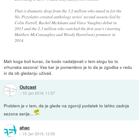
That is dramatic drop from the 3.2 million who tuned in for the
Nic Pizzolatto-created anthology series' second season (led by
Colin Farrell, Rachel McAdams and Vince Vaughn) debut in
2015 and the 2.3 million who watched the first year's (starring
Matthew McConaughey and Woody Harrelson) premiere in
2014.
Mah koga boli kurac, če bodo nadaljevali v tem slogu bo to
vrhunska sezona! Vse kar je pomembno je to da je zgodba v redu
in da ob gledanju uživaš.
Outcast
::
15. jan 2019, 11:57
Problem je v tem, da je glede na zgornji podatek to lahko zadnja
sezona serije...
ahac
::
15. jan 2019, 12:09