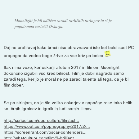
Moonlight je bil odličen zaradi različnih razlogov in si je
popolnoma zaslužil Oskarja.
Daj ne pretiravej kako črnci niso obravnavani isto kot belci spet PC
propaganda vedno boge žrtve za vse kriv pa belec
Itak nima veze, ker oskarji z letom 2017 in filmom Moonlight
dokončno izgubili vso kredibilnost. Film je dobil nagrado samo
zaradi tega, ker jo je moral ne pa zaradi talenta ali tega, da je bil
film dober.
Se pa strinjam, da je šlo veliko oskarjev v napačne roke tako belih
kot črnih igralcev in igralk in tudi samih filmov.
http://scribol.com/pop-culture/film/act...
https://www.out.com/popnography/2017/2/...
https://screenrant.com/oscar-contenders...
http://whatculture.com/film/9-brilliant...