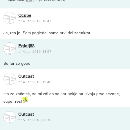
Qcube
::
14. jan 2019, 18:47
Ja, res je. Sem pogledal samo prvi del zaenkrat.
Egidij88
::
14. jan 2019, 18:57
So far so good.
Outcast
::
14. jan 2019, 19:46
tko za začetek, se mi zdi da so kar nekje na nivoju prve sezone,
super res!
Outcast
::
15. jan 2019, 08:19