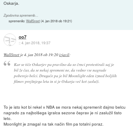
Oskarja.
Zgodovina sprememb…
spremenilo:
WallSreet
(
4. jan 2018 ob 19:21
)
oo7
::
4. jan 2018, 19:37
WallSreet
je
4. jan 2018 ob 19:20
izjavil
:
Kar se tiče Oskarjev pa pravilno da so črnci protestirali saj je
bil že čas, da se nekaj spremeni ne, da vedno vse nagrade
poberejo belci. Drugače pa je bil Moonlight eden izmed boljših
filmov prejšnjega leta in si je Oskarja več kot zasluži.
To je isto kot bi rekel v NBA se mora nekaj spremenit dajmo belcu
nagrado za najbolšega igralca sezone čeprav je ni zaslužil tisto
leto.
Moonlight je zmagal na tak način film pa totalni poraz.