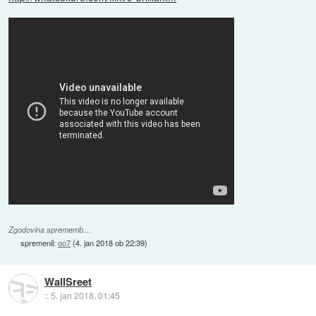
Zgodovina sprememb…
spremenil:
oo7
(
4. jan 2018 ob 22:39
)
WallSreet
::
5. jan 2018, 01:45