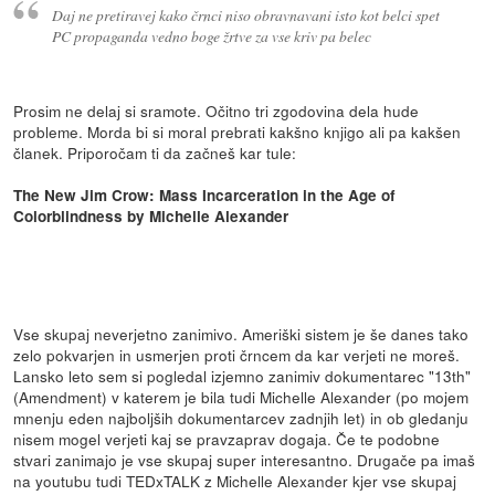
Daj ne pretiravej kako črnci niso obravnavani isto kot belci spet
PC propaganda vedno boge žrtve za vse kriv pa belec
Prosim ne delaj si sramote. Očitno tri zgodovina dela hude
probleme. Morda bi si moral prebrati kakšno knjigo ali pa kakšen
članek. Priporočam ti da začneš kar tule:
The New Jim Crow: Mass Incarceration in the Age of
Colorblindness by Michelle Alexander
Vse skupaj neverjetno zanimivo. Ameriški sistem je še danes tako
zelo pokvarjen in usmerjen proti črncem da kar verjeti ne moreš.
Lansko leto sem si pogledal izjemno zanimiv dokumentarec "13th"
(Amendment) v katerem je bila tudi Michelle Alexander (po mojem
mnenju eden najboljših dokumentarcev zadnjih let) in ob gledanju
nisem mogel verjeti kaj se pravzaprav dogaja. Če te podobne
stvari zanimajo je vse skupaj super interesantno. Drugače pa imaš
na youtubu tudi TEDxTALK z Michelle Alexander kjer vse skupaj