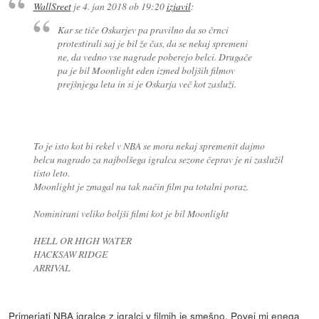
WallSreet
je
4. jan 2018 ob 19:20
izjavil
:
Kar se tiče Oskarjev pa pravilno da so črnci
protestirali saj je bil že čas, da se nekaj spremeni
ne, da vedno vse nagrade poberejo belci. Drugače
pa je bil Moonlight eden izmed boljših filmov
prejšnjega leta in si je Oskarja več kot zasluži.
To je isto kot bi rekel v NBA se mora nekaj spremenit dajmo
belcu nagrado za najbolšega igralca sezone čeprav je ni zaslužil
tisto leto.
Moonlight je zmagal na tak način film pa totalni poraz.
Nominirani veliko boljši filmi kot je bil Moonlight
HELL OR HIGH WATER
HACKSAW RIDGE
ARRIVAL
Primerjati NBA igralce z igralci v filmih je smešno. Povej mi enega