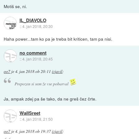
Motiš se, ni.
IL_DIAVOLO
::
4. jan 2018, 20:30
Haha power...tam ko pa je treba bit kriticen, tam pa nisi.
no comment
::
4. jan 2018, 20:45
oo7
je
4. jan 2018 ob 20:11
izjavil
:
Prepozen si sem že vse pobarval
Ja, ampak zdej pa še tako, da ne greš čez črte.
WallSreet
::
4. jan 2018, 21:50
oo7
je
4. jan 2018 ob 19:37
izjavil
: