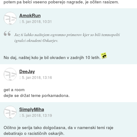
potem pa belci vseeno poberejo nagrade, je očiten rasizem.
AmokRun
::
5. jan 2018, 10:31
Jaz ti lahko naštejem ogromno primerov kjer so bili temnopolti
igralci okradeni Oskarjev.
No daj, naštej kdo je bil okraden v zadnjih 10 letih.
DeeJay
::
5. jan 2018, 13:16
get a room
dejte se držat teme porkamadona.
SimplyMiha
::
5. jan 2018, 13:19
Očitno je serija tako dolgočasna, da v namenski temi raje
debatirajo o racističnih oskarjih.