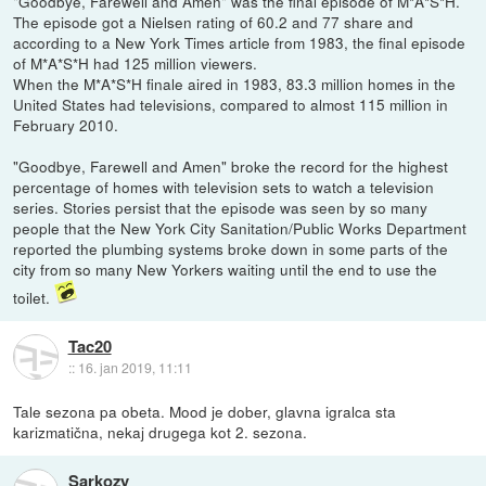
"Goodbye, Farewell and Amen" was the final episode of M*A*S*H.
The episode got a Nielsen rating of 60.2 and 77 share and
according to a New York Times article from 1983, the final episode
of M*A*S*H had 125 million viewers.
When the M*A*S*H finale aired in 1983, 83.3 million homes in the
United States had televisions, compared to almost 115 million in
February 2010.
"Goodbye, Farewell and Amen" broke the record for the highest
percentage of homes with television sets to watch a television
series. Stories persist that the episode was seen by so many
people that the New York City Sanitation/Public Works Department
reported the plumbing systems broke down in some parts of the
city from so many New Yorkers waiting until the end to use the
toilet.
Tac20
::
16. jan 2019, 11:11
Tale sezona pa obeta. Mood je dober, glavna igralca sta
karizmatična, nekaj drugega kot 2. sezona.
Sarkozy