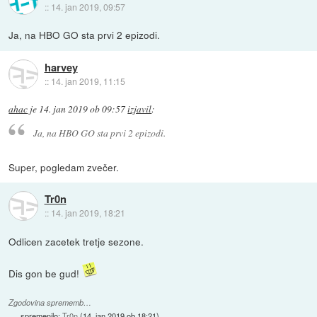
::
14. jan 2019, 09:57
Ja, na HBO GO sta prvi 2 epizodi.
harvey
::
14. jan 2019, 11:15
ahac
je
14. jan 2019 ob 09:57
izjavil
:
Ja, na HBO GO sta prvi 2 epizodi.
Super, pogledam zvečer.
Tr0n
::
14. jan 2019, 18:21
Odlicen zacetek tretje sezone.
Dis gon be gud!
Zgodovina sprememb…
spremenilo:
Tr0n
(
14. jan 2019 ob 18:21
)