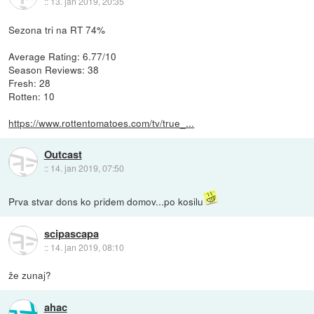
::
13. jan 2019, 20:35
Sezona tri na RT 74%
Average Rating: 6.77/10
Season Reviews: 38
Fresh: 28
Rotten: 10
https://www.rottentomatoes.com/tv/true_...
Outcast
::
14. jan 2019, 07:50
Prva stvar dons ko pridem domov...po kosilu
scipascapa
::
14. jan 2019, 08:10
že zunaj?
ahac