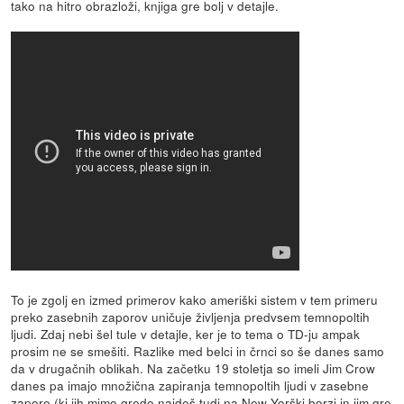
tako na hitro obrazloži, knjiga gre bolj v detajle.
To je zgolj en izmed primerov kako ameriški sistem v tem primeru
preko zasebnih zaporov uničuje življenja predvsem temnopoltih
ljudi. Zdaj nebi šel tule v detajle, ker je to tema o TD-ju ampak
prosim ne se smešiti. Razlike med belci in črnci so še danes samo
da v drugačnih oblikah. Na začetku 19 stoletja so imeli Jim Crow
danes pa imajo množična zapiranja temnopoltih ljudi v zasebne
zapore (ki jih mimo grede najdeš tudi na New Yorški borzi in jim gre