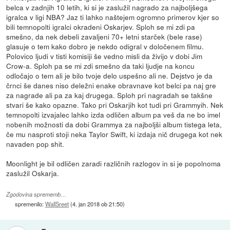
belca v zadnjih 10 letih, ki si je zaslužil nagrado za najboljšega
igralca v ligi NBA? Jaz ti lahko naštejem ogromno primerov kjer so
bili temnopolti igralci okradeni Oskarjev. Sploh se mi zdi pa
smešno, da nek debeli zavaljeni 70+ letni starček (bele rase)
glasuje o tem kako dobro je nekdo odigral v določenem filmu.
Polovico ljudi v tisti komisiji še vedno misli da živijo v dobi Jim
Crow-a. Sploh pa se mi zdi smešno da taki ljudje na koncu
odločajo o tem ali je bilo tvoje delo uspešno ali ne. Dejstvo je da
črnci še danes niso deležni enake obravnave kot belci pa naj gre
za nagrade ali pa za kaj drugega. Sploh pri nagradah se takšne
stvari še kako opazne. Tako pri Oskarjih kot tudi pri Grammyih. Nek
temnopolti izvajalec lahko izda odličen album pa veš da ne bo imel
nobenih možnosti da dobi Grammya za najboljši album tistega leta,
če mu nasproti stoji neka Taylor Swift, ki izdaja nič drugega kot nek
navaden pop shit.
Moonlight je bil odličen zaradi različnih razlogov in si je popolnoma
zaslužil Oskarja.
Zgodovina sprememb…
spremenilo:
WallSreet
(
4. jan 2018 ob 21:50
)