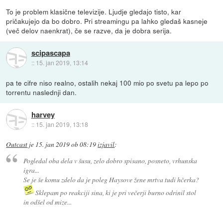
To je problem klasične televizije. Ljudje gledajo tisto, kar
pričakujejo da bo dobro. Pri streamingu pa lahko gledaš kasneje
(več delov naenkrat), če se razve, da je dobra serija.
scipascapa
::
15. jan 2019, 13:14
pa te cifre niso realno, ostalih nekaj 100 mio po svetu pa lepo po
torrentu naslednji dan.
harvey
::
15. jan 2019, 13:18
Outcast
je
15. jan 2019 ob 08:19
izjavil
:
Pogledal oba dela v šusu, zelo dobro spisano, posneto, vrhunska
igra...
Se je še komu zdelo da je poleg Haysove žene mrtva tudi hčerka?
Sklepam po reakciji sina, ki je pri večerji burno odrinil stol
in odšel od mize...