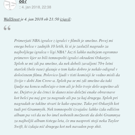
oo7
::
4. jan 2018, 22:38
WallSreet
je
4. jan 2018 ob 21:50
izjavil
:
Primerjati NBA igralce z igralci v filmih je smešno. Povej mi
enega belca v zadnjih 10 letih, ki si je zaslužil nagrado za
najboljšega igralca v ligi NBA? Jaz ti lahko naštejem ogromno
primerov kjer so bili temnopolti igralci okradeni Oskarjev.
Sploh se mi zdi pa smešno, da nek debeli zavaljeni 70+ letni
starček (bele rase) glasuje o tem kako dobro je nekdo odigral v
določenem filmu. Polovico ljudi v tisti komisiji še vedno misli da
živijo v dobi Jim Crow-a. Sploh pa se mi zdi smešno da taki
ljudje na koncu odločajo o tem ali je bilo tvoje delo uspešno ali
ne. Dejstvo je da črnci še danes niso deležni enake obravnave
kot belci pa naj gre za nagrade ali pa za kaj drugega. Sploh pri
nagradah se takšne stvari še kako opazne. Tako pri Oskarjih kot
tudi pri Grammyih. Nek temnopolti izvajalec lahko izda odličen
album pa veš da ne bo imel nobenih možnosti da dobi Grammya
za najboljši album tistega leta, če mu nasproti stoji neka Taylor
Swift, ki izdaja nič drugega kot nek navaden pop shit.