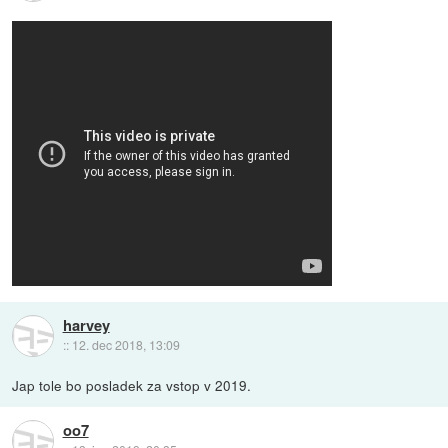
harvey
::
12. dec 2018, 13:09
Jap tole bo posladek za vstop v 2019.
oo7