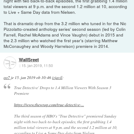
night with two back-to-back episodes, the first grabbing 1.4 million
total viewers at 9 p.m. and the second 1.2 million at 10, according
to Live + Same Day data from Nielsen.
That is dramatic drop from the 3.2 million who tuned in for the Nic
Pizzolatto-created anthology series' second season (led by Colin
Farrell, Rachel McAdams and Vince Vaughn) debut in 2015 and
the 2.3 million who watched the first year's (starring Matthew
McConaughey and Woody Harrelson) premiere in 2014.
WallSreet
::
15. jan 2019, 11:50
oo7
je
15. jan 2019 ob 10:46
izjavil
:
True Detective' Drops to 1.4 Million Viewers With Season 3
Premiere
https://www.thewrap.com/true-detective-...
The third season of HBO's "True Detective" premiered Sunday
night with two back-to-back episodes, the first grabbing 1.4
million total viewers at 9 p.m. and the second 1.2 million at 10,
according to Live + Same Day data from Nielsen.