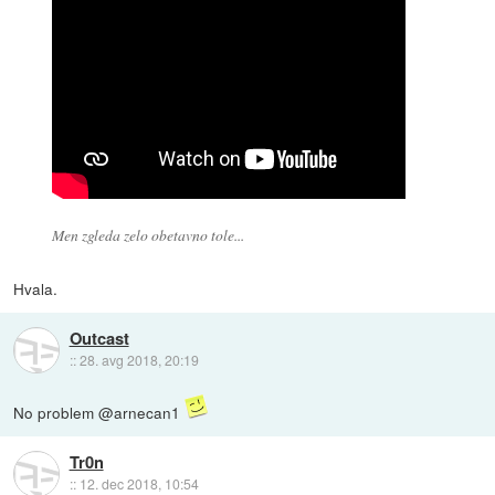
Men zgleda zelo obetavno tole...
Hvala.
Outcast
::
28. avg 2018, 20:19
No problem @arnecan1
Tr0n
::
12. dec 2018, 10:54