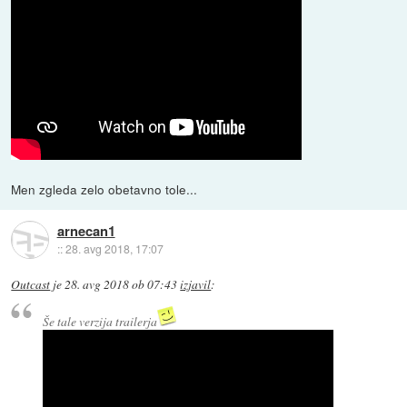
Men zgleda zelo obetavno tole...
arnecan1
::
28. avg 2018, 17:07
Outcast
je
28. avg 2018 ob 07:43
izjavil
:
Še tale verzija trailerja