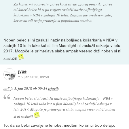
Za konec mi pa prosim povej ko si ravno zgoraj omenil... povej
mi kateri belec bi si po tvojem zaslužil naziv najboljšega
košarkaša v NBA v zadnjih 10 letih. Zanima me predvsem zato,
ker se mi zdi tvoja primerjava popolnoma smešna.
Noben belec si ni zaslužil naziv najboljšega košarkarja v NBA v
zadnjih 10 letih tako kot si film Moonlight ni zaslužil oskarja v letu
2017. Mogoče je primerjava slaba ampak vseeno drži noben si ni
zaslužil
jype
::
5. jan 2018, 09:58
oo7
je
5. jan 2018 ob 09:54
izjavil
:
Noben belec si ni zaslužil naziv najboljšega košarkarja v NBA v
zadnjih 10 letih tako kot si film Moonlight ni zaslužil oskarja v
letu 2017. Mogoče je primerjava slaba ampak vseeno drži noben
si ni zaslužil
To, da so belci zavaljene lenobe, medtem ko črnci trdo delajo,