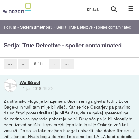
☰
Forum
»
Sedem umetnosti
»
Serija: True Detective - spoiler contaminated
Serija: True Detective - spoiler contaminated
8
/ 11
««
«
»
»»
WallSreet
::
4. jan 2018, 19:20
Za stransko vlogo je bil izjemen. Sicer sem ga gledal tudi v Luke
Cage-u in tudi tam mi je bil všeč. Kar se tiče Oskarjev pa pravilno
da so črnci protestirali saj je bil že čas, da se nekaj spremeni ne,
da vedno vse nagrade poberejo belci. Drugače pa je bil Moonlight
eden izmed boljših filmov prejšnjega leta in si je Oskarja več kot
zasluži. Da so za tako majhen budget ustvarili tako dober film se mi
zdi izjemno. Hvala bogu da niso tiste smeti od LA LA land-a dobile