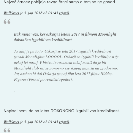
Največ črncev pobijejo ravno črnci samo o tem se ne govori.
WallSreet
je
5. jan 2018 ob 01:45
izjavil
:
Itak nima veze, ker oskarji z letom 2017 in filmom Moonlight
dokončno izgubili vso kredibilnost
Ja zdaj je pa to to, Oskarji so leta 2017 izgubili kredibilnost
zaradi Moonlighta LOOOOL. Oskarji so izgubili kredibilnost že
nekaj let nazaj. V bistvu te razumem zakaj meniš da je bil
Moonlight slab saj se ponovno vse skupaj nanaša na zgodovino.
Jaz osebno bi dal Oskarja za naj film leta 2017 filmu Hidden
Figures (Posnet po resnični zgodbi).
.
Napisal sem, da so letos DOKONČNO izgubili vso kredibilnost.
WallSreet
je
5. jan 2018 ob 01:45
izjavil
: