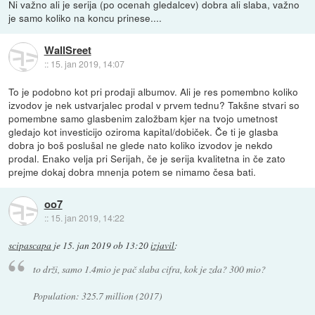
Ni važno ali je serija (po ocenah gledalcev) dobra ali slaba, važno
je samo koliko na koncu prinese....
WallSreet
::
15. jan 2019, 14:07
To je podobno kot pri prodaji albumov. Ali je res pomembno koliko
izvodov je nek ustvarjalec prodal v prvem tednu? Takšne stvari so
pomembne samo glasbenim založbam kjer na tvojo umetnost
gledajo kot investicijo oziroma kapital/dobiček. Če ti je glasba
dobra jo boš poslušal ne glede nato koliko izvodov je nekdo
prodal. Enako velja pri Serijah, če je serija kvalitetna in če zato
prejme dokaj dobra mnenja potem se nimamo česa bati.
oo7
::
15. jan 2019, 14:22
scipascapa
je
15. jan 2019 ob 13:20
izjavil
:
to drži, samo 1.4mio je pač slaba cifra, kok je zda? 300 mio?
Population: 325.7 million (2017)