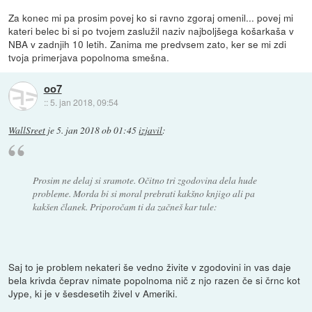
Za konec mi pa prosim povej ko si ravno zgoraj omenil... povej mi
kateri belec bi si po tvojem zaslužil naziv najboljšega košarkaša v
NBA v zadnjih 10 letih. Zanima me predvsem zato, ker se mi zdi
tvoja primerjava popolnoma smešna.
oo7
::
5. jan 2018, 09:54
WallSreet
je
5. jan 2018 ob 01:45
izjavil
:
Prosim ne delaj si sramote. Očitno tri zgodovina dela hude
probleme. Morda bi si moral prebrati kakšno knjigo ali pa
kakšen članek. Priporočam ti da začneš kar tule:
Saj to je problem nekateri še vedno živite v zgodovini in vas daje
bela krivda čeprav nimate popolnoma nič z njo razen če si črnc kot
Jype, ki je v šesdesetih živel v Ameriki.