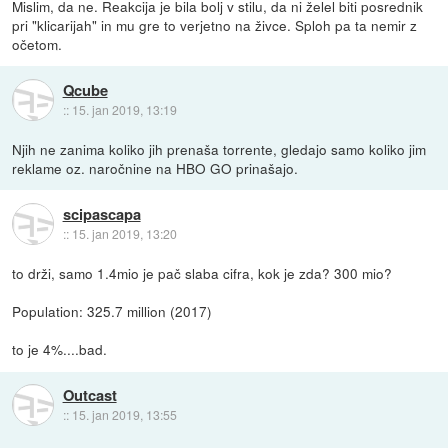
Mislim, da ne. Reakcija je bila bolj v stilu, da ni želel biti posrednik
pri "klicarijah" in mu gre to verjetno na živce. Sploh pa ta nemir z
očetom.
Qcube
::
15. jan 2019, 13:19
Njih ne zanima koliko jih prenaša torrente, gledajo samo koliko jim
reklame oz. naročnine na HBO GO prinašajo.
scipascapa
::
15. jan 2019, 13:20
to drži, samo 1.4mio je pač slaba cifra, kok je zda? 300 mio?
Population: 325.7 million (2017)
to je 4%....bad.
Outcast
::
15. jan 2019, 13:55