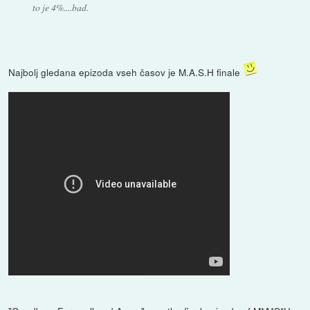
to je 4%....bad.
Najbolj gledana epizoda vseh časov je M.A.S.H finale