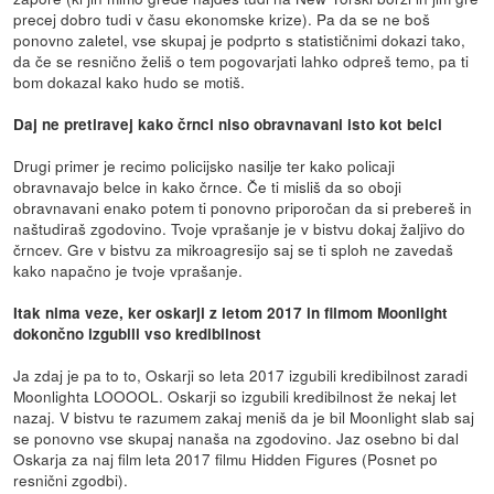
precej dobro tudi v času ekonomske krize). Pa da se ne boš
ponovno zaletel, vse skupaj je podprto s statističnimi dokazi tako,
da če se resnično želiš o tem pogovarjati lahko odpreš temo, pa ti
bom dokazal kako hudo se motiš.
Daj ne pretiravej kako črnci niso obravnavani isto kot belci
Drugi primer je recimo policijsko nasilje ter kako policaji
obravnavajo belce in kako črnce. Če ti misliš da so oboji
obravnavani enako potem ti ponovno priporočan da si prebereš in
naštudiraš zgodovino. Tvoje vprašanje je v bistvu dokaj žaljivo do
črncev. Gre v bistvu za mikroagresijo saj se ti sploh ne zavedaš
kako napačno je tvoje vprašanje.
Itak nima veze, ker oskarji z letom 2017 in filmom Moonlight
dokončno izgubili vso kredibilnost
Ja zdaj je pa to to, Oskarji so leta 2017 izgubili kredibilnost zaradi
Moonlighta LOOOOL. Oskarji so izgubili kredibilnost že nekaj let
nazaj. V bistvu te razumem zakaj meniš da je bil Moonlight slab saj
se ponovno vse skupaj nanaša na zgodovino. Jaz osebno bi dal
Oskarja za naj film leta 2017 filmu Hidden Figures (Posnet po
resnični zgodbi).