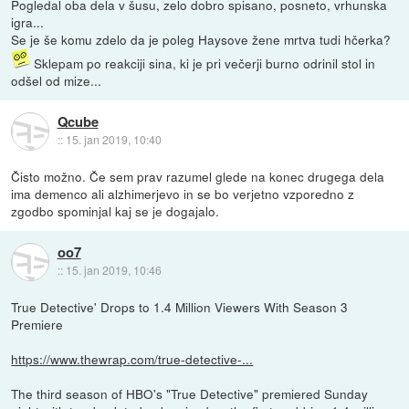
Pogledal oba dela v šusu, zelo dobro spisano, posneto, vrhunska
igra...
Se je še komu zdelo da je poleg Haysove žene mrtva tudi hčerka?
Sklepam po reakciji sina, ki je pri večerji burno odrinil stol in
odšel od mize...
Qcube
::
15. jan 2019, 10:40
Čisto možno. Če sem prav razumel glede na konec drugega dela
ima demenco ali alzhimerjevo in se bo verjetno vzporedno z
zgodbo spominjal kaj se je dogajalo.
oo7
::
15. jan 2019, 10:46
True Detective' Drops to 1.4 Million Viewers With Season 3
Premiere
https://www.thewrap.com/true-detective-...
The third season of HBO's "True Detective" premiered Sunday