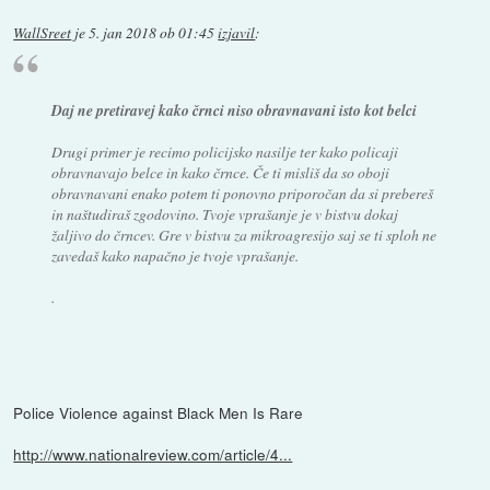
WallSreet
je
5. jan 2018 ob 01:45
izjavil
:
Daj ne pretiravej kako črnci niso obravnavani isto kot belci
Drugi primer je recimo policijsko nasilje ter kako policaji
obravnavajo belce in kako črnce. Če ti misliš da so oboji
obravnavani enako potem ti ponovno priporočan da si prebereš
in naštudiraš zgodovino. Tvoje vprašanje je v bistvu dokaj
žaljivo do črncev. Gre v bistvu za mikroagresijo saj se ti sploh ne
zavedaš kako napačno je tvoje vprašanje.
.
Police Violence against Black Men Is Rare
http://www.nationalreview.com/article/4...