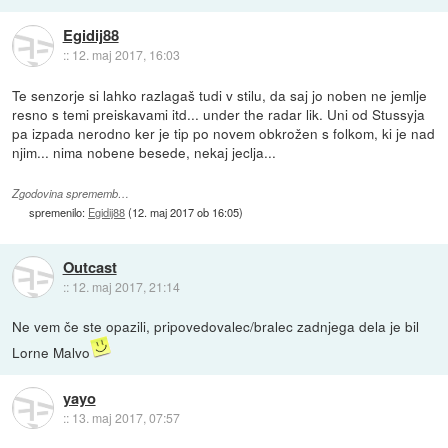
Egidij88
::
12. maj 2017, 16:03
Te senzorje si lahko razlagaš tudi v stilu, da saj jo noben ne jemlje
resno s temi preiskavami itd... under the radar lik. Uni od Stussyja
pa izpada nerodno ker je tip po novem obkrožen s folkom, ki je nad
njim... nima nobene besede, nekaj jeclja...
Zgodovina sprememb…
spremenilo:
Egidij88
(
12. maj 2017 ob 16:05
)
Outcast
::
12. maj 2017, 21:14
Ne vem če ste opazili, pripovedovalec/bralec zadnjega dela je bil
Lorne Malvo
yayo
::
13. maj 2017, 07:57