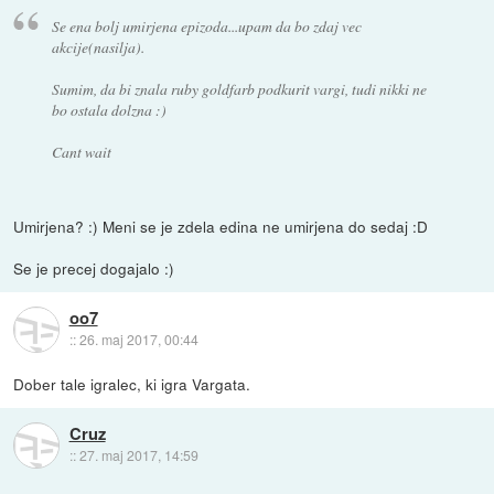
Se ena bolj umirjena epizoda...upam da bo zdaj vec
akcije(nasilja).
Sumim, da bi znala ruby goldfarb podkurit vargi, tudi nikki ne
bo ostala dolzna :)
Cant wait
Umirjena? :) Meni se je zdela edina ne umirjena do sedaj :D
Se je precej dogajalo :)
oo7
::
26. maj 2017, 00:44
Dober tale igralec, ki igra Vargata.
Cruz
::
27. maj 2017, 14:59