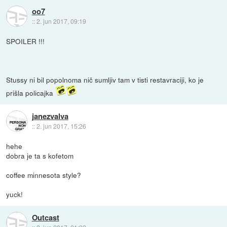
oo7
::
2. jun 2017, 09:19
SPOILER !!!
Stussy ni bil popolnoma nič sumljiv tam v tisti restavraciji, ko je
prišla policajka
janezvalva
::
2. jun 2017, 15:26
hehe
dobra je ta s kofetom
coffee minnesota style?
yuck!
Outcast