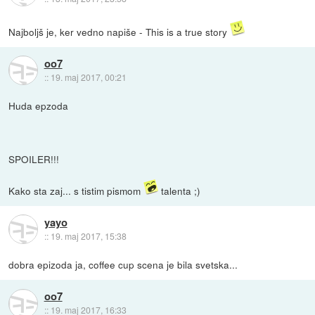
Najboljš je, ker vedno napiše - This is a true story
oo7
::
19. maj 2017, 00:21
Huda epzoda
SPOILER!!!
Kako sta zaj... s tistim pismom
talenta ;)
yayo
::
19. maj 2017, 15:38
dobra epizoda ja, coffee cup scena je bila svetska...
oo7
::
19. maj 2017, 16:33