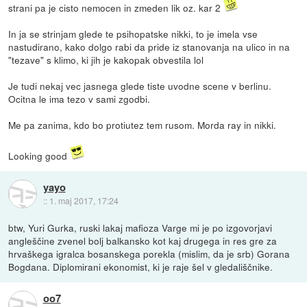
strani pa je cisto nemocen in zmeden lik oz. kar 2
In ja se strinjam glede te psihopatske nikki, to je imela vse
nastudirano, kako dolgo rabi da pride iz stanovanja na ulico in na
"tezave" s klimo, ki jih je kakopak obvestila lol
Je tudi nekaj vec jasnega glede tiste uvodne scene v berlinu.
Ocitna le ima tezo v sami zgodbi.
Me pa zanima, kdo bo protiutez tem rusom. Morda ray in nikki.
Looking good
yayo
::
1. maj 2017, 17:24
btw, Yuri Gurka, ruski lakaj mafioza Varge mi je po izgovorjavi
angleščine zvenel bolj balkansko kot kaj drugega in res gre za
hrvaškega igralca bosanskega porekla (mislim, da je srb) Gorana
Bogdana. Diplomirani ekonomist, ki je raje šel v gledališčnike.
oo7