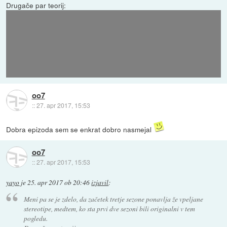
Drugače par teorij:
1.Ray Stussy verjetno ni nikoli dobro pregledal avta katerega je
podedoval po očetu, zna biti, da je notri skrito večje bogastvo kot
ga je Emmit pridobil s prodajo znamk.
2. Klima naprava, ki je priletela na Mauriceevo glavo je v principu
verjetno bila namenjena uboju Raya, katerega je Nikki že prej
planirala a so se potem stvari obrnile in je bilo potrebno
improvizirati na brzino.
oo7
::
27. apr 2017, 15:53
Dobra epizoda sem se enkrat dobro nasmejal
oo7
::
27. apr 2017, 15:53
yayo
je
25. apr 2017 ob 20:46
izjavil
:
Meni pa se je zdelo, da začetek tretje sezone ponavlja že vpeljane
stereotipe, medtem, ko sta prvi dve sezoni bili originalni v tem
pogledu.