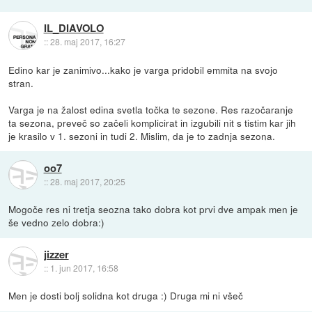
IL_DIAVOLO
::
28. maj 2017, 16:27
Edino kar je zanimivo...kako je varga pridobil emmita na svojo
stran.
Varga je na žalost edina svetla točka te sezone. Res razočaranje
ta sezona, preveč so začeli komplicirat in izgubili nit s tistim kar jih
je krasilo v 1. sezoni in tudi 2. Mislim, da je to zadnja sezona.
oo7
::
28. maj 2017, 20:25
Mogoče res ni tretja seozna tako dobra kot prvi dve ampak men je
še vedno zelo dobra:)
jizzer
::
1. jun 2017, 16:58
Men je dosti bolj solidna kot druga :) Druga mi ni všeč