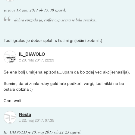
yayo
je
19. maj 2017 ob 15:38
izjavil
:
dobra epizoda ja, coffee cup scena je bila svetska...
Tudi igralec je dober sploh s tistimi gnijočimi zobmi :)
IL_DIAVOLO
::
20. maj 2017, 22:23
Se ena bolj umirjena epizoda...upam da bo zdaj vec akcije(nasilja).
Sumim, da bi znala ruby goldfarb podkurit vargi, tudi nikki ne bo
ostala dolzna :)
Cant wait
Nesta
::
22. maj 2017, 07:35
IL_DIAVOLO
je
20. maj 2017 ob 22:23
izjavil
: