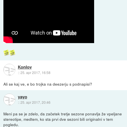
Konlov
::
25. apr 2017, 16:58
Ali se kaj ve, e bo trojka na deezerju s podnapisi?
yayo
::
25. apr 2017, 20:46
Meni pa se je zdelo, da začetek tretje sezone ponavlja že vpeljane
stereotipe, medtem, ko sta prvi dve sezoni bili originalni v tem
pogledu.