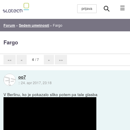
☰
Forum
»
Sedem umetnosti
»
Fargo
Fargo
4
/ 7
««
«
»
»»
oo7
::
24. apr 2017, 23:18
V Berlinu, ko je pokazalo sliko potem pa tale glasba