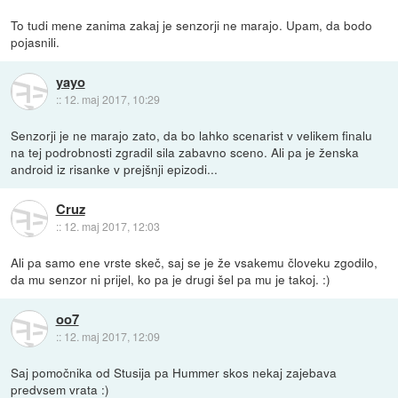
To tudi mene zanima zakaj je senzorji ne marajo. Upam, da bodo
pojasnili.
yayo
::
12. maj 2017, 10:29
Senzorji je ne marajo zato, da bo lahko scenarist v velikem finalu
na tej podrobnosti zgradil sila zabavno sceno. Ali pa je ženska
android iz risanke v prejšnji epizodi...
Cruz
::
12. maj 2017, 12:03
Ali pa samo ene vrste skeč, saj se je že vsakemu človeku zgodilo,
da mu senzor ni prijel, ko pa je drugi šel pa mu je takoj. :)
oo7
::
12. maj 2017, 12:09
Saj pomočnika od Stusija pa Hummer skos nekaj zajebava
predvsem vrata :)