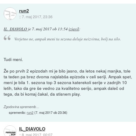
run2
::
7. maj 2017, 23:36
IL_DIAVOLO
je
7. maj 2017 ob 13:54
izjavil
:
Verjetno ne, ampak meni ta sezona deluje neizvirna, bolj na silo.
Tudi meni.
Že po prvih 2 epizodah mi je bilo jasno, da letos nekaj manjka, tole
ta teden pa brez dvoma najslabša epizoda v celi seriji. Ampak spet,
meni je bila 1. sezona top 3 sezona katerekoli serije v zadnjih 10
letih, tako da gre še vedno za kvalitetno serijo, ampak daleč od
tega, da bi komaj čakal, da stisnem play.
Zgodovina sprememb…
spremenilo:
run2
(
7. maj 2017 ob 23:36
)
IL_DIAVOLO
::
8. maj 2017, 00:07