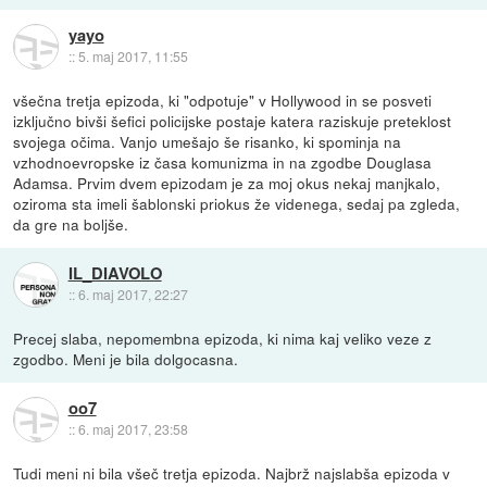
yayo
::
5. maj 2017, 11:55
všečna tretja epizoda, ki "odpotuje" v Hollywood in se posveti
izključno bivši šefici policijske postaje katera raziskuje preteklost
svojega očima. Vanjo umešajo še risanko, ki spominja na
vzhodnoevropske iz časa komunizma in na zgodbe Douglasa
Adamsa. Prvim dvem epizodam je za moj okus nekaj manjkalo,
oziroma sta imeli šablonski priokus že videnega, sedaj pa zgleda,
da gre na boljše.
IL_DIAVOLO
::
6. maj 2017, 22:27
Precej slaba, nepomembna epizoda, ki nima kaj veliko veze z
zgodbo. Meni je bila dolgocasna.
oo7
::
6. maj 2017, 23:58
Tudi meni ni bila všeč tretja epizoda. Najbrž najslabša epizoda v