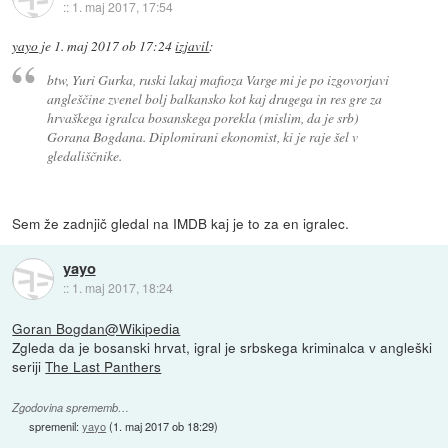
::
1. maj 2017, 17:54
yayo
je
1. maj 2017 ob 17:24
izjavil
:
btw, Yuri Gurka, ruski lakaj mafioza Varge mi je po izgovorjavi
angleščine zvenel bolj balkansko kot kaj drugega in res gre za
hrvaškega igralca bosanskega porekla (mislim, da je srb)
Gorana Bogdana. Diplomirani ekonomist, ki je raje šel v
gledališčnike.
Sem že zadnjič gledal na IMDB kaj je to za en igralec.
yayo
::
1. maj 2017, 18:24
Goran Bogdan@Wikipedia
Zgleda da je bosanski hrvat, igral je srbskega kriminalca v angleški
seriji
The Last Panthers
Zgodovina sprememb…
spremenil:
yayo
(
1. maj 2017 ob 18:29
)