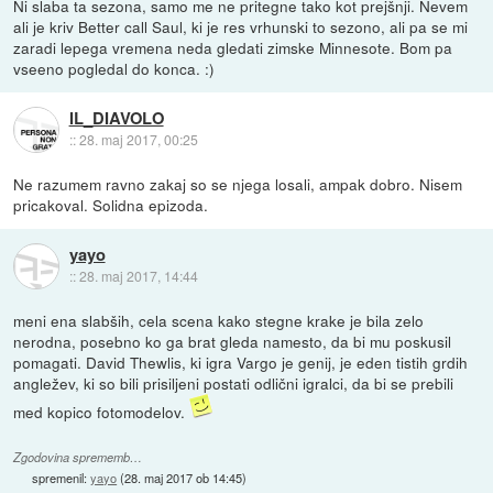
Ni slaba ta sezona, samo me ne pritegne tako kot prejšnji. Nevem
ali je kriv Better call Saul, ki je res vrhunski to sezono, ali pa se mi
zaradi lepega vremena neda gledati zimske Minnesote. Bom pa
vseeno pogledal do konca. :)
IL_DIAVOLO
::
28. maj 2017, 00:25
Ne razumem ravno zakaj so se njega losali, ampak dobro. Nisem
pricakoval. Solidna epizoda.
yayo
::
28. maj 2017, 14:44
meni ena slabših, cela scena kako stegne krake je bila zelo
nerodna, posebno ko ga brat gleda namesto, da bi mu poskusil
pomagati. David Thewlis, ki igra Vargo je genij, je eden tistih grdih
angležev, ki so bili prisiljeni postati odlični igralci, da bi se prebili
med kopico fotomodelov.
Zgodovina sprememb…
spremenil:
yayo
(
28. maj 2017 ob 14:45
)