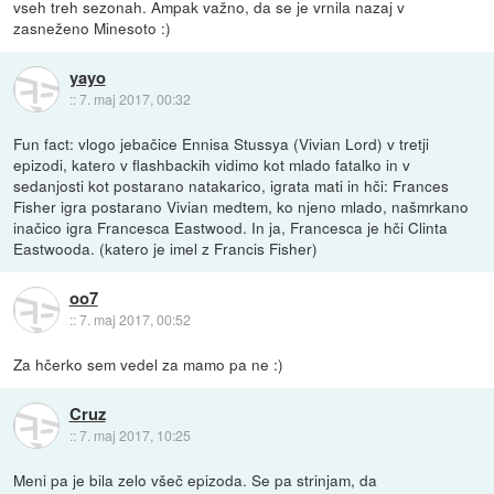
vseh treh sezonah. Ampak važno, da se je vrnila nazaj v
zasneženo Minesoto :)
yayo
::
7. maj 2017, 00:32
Fun fact: vlogo jebačice Ennisa Stussya (Vivian Lord) v tretji
epizodi, katero v flashbackih vidimo kot mlado fatalko in v
sedanjosti kot postarano natakarico, igrata mati in hči: Frances
Fisher igra postarano Vivian medtem, ko njeno mlado, našmrkano
inačico igra Francesca Eastwood. In ja, Francesca je hči Clinta
Eastwooda. (katero je imel z Francis Fisher)
oo7
::
7. maj 2017, 00:52
Za hčerko sem vedel za mamo pa ne :)
Cruz
::
7. maj 2017, 10:25
Meni pa je bila zelo všeč epizoda. Se pa strinjam, da