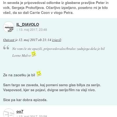
In seveda je pripovedoval odlomke iz glasbene pravljice Peter in
volk, Sergeja Prokofijeva. Očarljivo izpeljano, posebno mi je bilo
všeč, da so dali Carrie Coon v vlogo Petra.
IL_DIAVOLO
::
13. maj 2017, 23:48
Outcast
je
12. maj 2017 ob 21:14
izjavil
:
Ne vem če ste opazili, pripovedovalec/bralec zadnjega dela je bil
Lorne Malvo
Ze na zacetku je bil
Sam fargo se zaveda, kaj pomeni samo glas billya za serijo.
Vsepovsod, kjer se pojavi, dvigne serijo/film na visji nivo.
Sice pa kar dobra epizoda.
oo7
::
13. maj 2017, 23:58