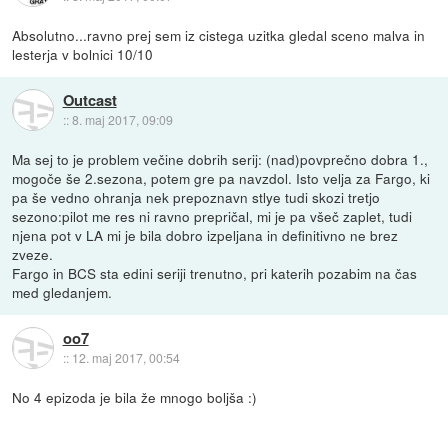
Absolutno...ravno prej sem iz cistega uzitka gledal sceno malva in
lesterja v bolnici 10/10
Outcast
::
8. maj 2017, 09:09
Ma sej to je problem večine dobrih serij: (nad)povprečno dobra 1.,
mogoče še 2.sezona, potem gre pa navzdol. Isto velja za Fargo, ki
pa še vedno ohranja nek prepoznavn stlye tudi skozi tretjo
sezono:pilot me res ni ravno prepričal, mi je pa všeč zaplet, tudi
njena pot v LA mi je bila dobro izpeljana in definitivno ne brez
zveze.
Fargo in BCS sta edini seriji trenutno, pri katerih pozabim na čas
med gledanjem.
oo7
::
12. maj 2017, 00:54
No 4 epizoda je bila že mnogo boljša :)