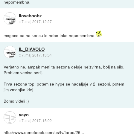
nepomembna.
iloveboobz
::
7. maj 2017, 12:27
mogoce pa na koncu le nebo tako nepomembna
IL_DIAVOLO
::
7. maj 2017, 13:54
Verjetno ne, ampak meni ta sezona deluje neizvirna, bolj na silo.
Problem vecine serij.
Prva sezona top, potem se hype se nadaljuje v 2. sezoni, potem
jim zmanjka idej.
Bomo videli :)
yayo
::
7. maj 2017, 15:02
http://www.denofgeek.com/us/tv/fargo/26...