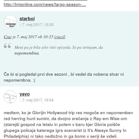
http://lrmonline.com/news/fargo-season-...
starboi
::
7. maj 2017, 15:30
Cruz
je
7. maj 2017 ob 10:25
izjavil
:
Meni pa je bila zelo všeč epizoda. Se pa strinjam, da
nepomembna.
Če bi si pogledal prvi dve sezoni , bi vedel da nobena stvar ni
nepomembna. :|
yayo
::
7. maj 2017, 16:54
medtem, ko je Glorijin Hollywood trip res mogoče en nepomemben
red herring hunt sumim, da dvojno srečanje z Ray-em Wise-om
(starejši gospod na letalu in potem v baru kjer Gloria poišče
glupega policaja katerega igra scenarist iz It's Always Sunny In
Philadelphia) ni tako nedložno in ga bomo v seriji še videli.