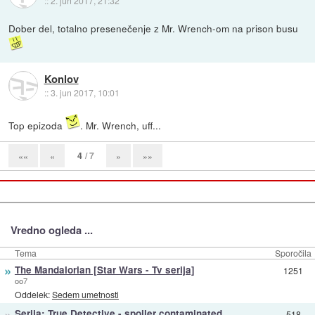
::
2. jun 2017, 21:32
Dober del, totalno presenečenje z Mr. Wrench-om na prison busu
Konlov
::
3. jun 2017, 10:01
Top epizoda
. Mr. Wrench, uff...
4
/ 7
««
«
»
»»
Vredno ogleda ...
Tema
Sporočila
»
The Mandalorian [Star Wars - Tv serija]
1251
oo7
Oddelek:
Sedem umetnosti
»
Serija: True Detective - spoiler contaminated
518