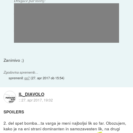
Drugače par teorij:
1.Ray Stussy verjetno ni nikoli dobro pregledal avta katerega je
podedoval po očetu, zna biti, da je notri skrito večje bogastvo
kot ga je Emmit pridobil s prodajo znamk.
2. Klima naprava, ki je priletela na Mauriceevo glavo je v
principu verjetno bila namenjena uboju Raya, katerega je Nikki
že prej planirala a so se potem stvari obrnile in je bilo potrebno
improvizirati na brzino.
Zanimivo ;)
Zgodovina sprememb…
spremenil:
oo7
(
27. apr 2017 ob 15:54
)
IL_DIAVOLO
::
27. apr 2017, 19:02
SPOILERS
2. del spet bomba...ta varga je meni najboljsi lik so far. Obozujem,
kako je na eni strani dominanten in samozavesten lik, na drugi